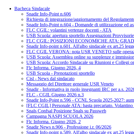
Bacheca Sindacale
Snadir Info-Point n.606
Richiesta di integrazione/aggiornamento del Regolamento d
Snadir Info-Point n.604 - Domande di utilizzazione ed as
FLC CGIL: volantini vertenze docenti - ATA
USB Scuola: apertura sportello Assegnazioni Provvisorie 
FLC CGIL: POSIZIONI ECONOMICHE ATA: GRA
Snadir Info-point n.601. All'albo sindacale ex art.25 leg
FLC CGIL VERONA: nota USR VENETO sulle operazioni di 
USB Scuola: Assemblea online su supplenze e immission
USB Scuola: Accordo Sindacale su Riunioni e Collegi on L
Flc Informa. Giugno 2026, 4
USB Scuola - Prenotazioni sportello
Cisl - News dal sindacato
Messaggio del Direttore generale USR Veneto
Snadir - Informativa in ruolo insegnanti IRC per a.s. 20
FLC - CGIL Giugno 2026 n.3
Snadir Info-Point n.596 - CCNL Scuola 2025-2027: aumen
[FLC CGIL] Personale ATA: basta precariato. Volantino 
Snals Confsal Posizione Snals su Passweb
Campagna NASPI SCUOLA 2026
Flc Informa. Giugno 2026, 2
Snadir News n.906 - Professione i.r. 06/2026
Snadir Info-point n.589. All'albo sindacale ex art.25 leg