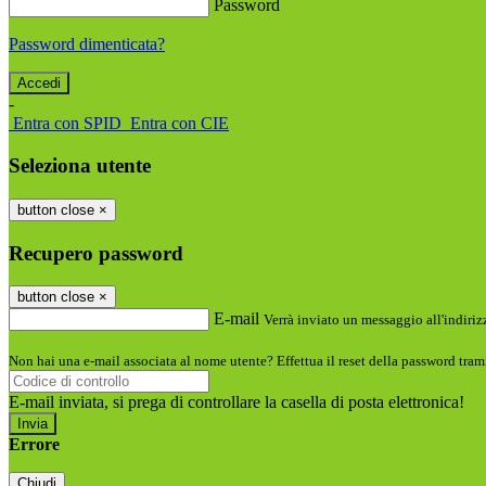
Password
Password dimenticata?
-
Entra con SPID
Entra con CIE
Seleziona utente
button close
×
Recupero password
button close
×
E-mail
Verrà inviato un messaggio all'indirizz
Non hai una e-mail associata al nome utente? Effettua il reset della password tram
E-mail inviata, si prega di controllare la casella di posta elettronica!
Errore
Chiudi