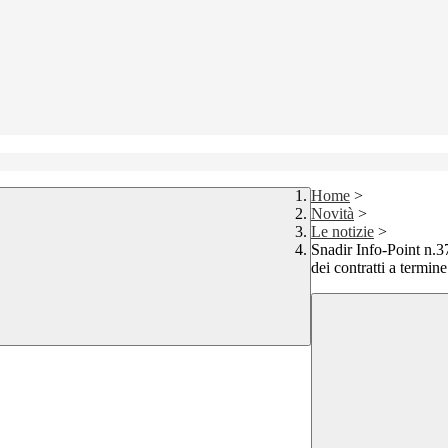
Home
>
Novità
>
Le notizie
>
Snadir Info-Point n.3
dei contratti a termine