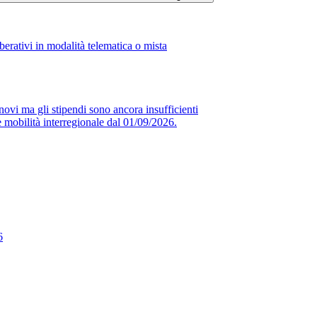
erativi in modalità telematica o mista
novi ma gli stipendi sono ancora insufficienti
obilità interregionale dal 01/09/2026.
6