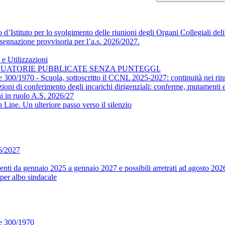
’Istituto per lo svolgimento delle riunioni degli Organi Collegiali delib
segnazione provvisoria per l’a.s. 2026/2027.
e Utilizzazioni
DUATORIE PUBBLICATE SENZA PUNTEGGI.
ge 300/1970 - Scuola, sottoscritto il CCNL 2025-2027: continuità nei rin
conferimento degli incarichi dirigenziali: conferme, mutamenti e m
i in ruolo A.S. 2026/27
ine. Un ulteriore passo verso il silenzio
26/2027
ti da gennaio 2025 a gennaio 2027 e possibili arretrati ad agosto 202
per albo sindacale
ge 300/1970