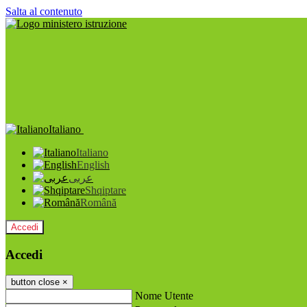
Salta al contenuto
Italiano
Italiano
English
عربى
Shqiptare
Română
Accedi
Accedi
button close
×
Nome Utente