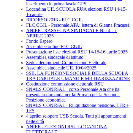
inserimento in prima fascia GPS
Locandina UIL SCUOLA RUA elezioni RSU 14-15-
16 aprile
RICORSO 2013 - FLC CGIL
FLC CGIL - Personale ATA: lettera di Gianna Fracassi
ANIEF - RASSEGNA SINDACALE N. 14 - 7
APRILE 2025
Fondo Espero
Assemblee online FLC CGIL
Presentazione liste elezioni RSU 14-15-16 aprile 2025
Assemblea sindacale di istituto
Sede adempimenti Commissione Elettorale
Assemblea sindacale UIL 10/04/2025
SSB. LA FUNZIONE SOCIALE DELLA SCUOLA
TRA CAPITALE UMANO E MILITARIZZAZIONE
Costituzione commissione elettorale RSU
SNALS-CONFSAL - corso Personale Ata che ha
presentato domanda per la Prima o per la Seconda
Posizione economica
SNALS-CONFSAL - Riliquidazione pensione, TFR e
TFS
4 aprile: sciopero USB Scuola. Tutti gli appuntamenti
nelle città
ANIEF - ELEZIONI RSU LOCANDINA
ELETTORALE