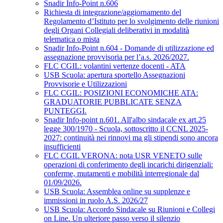
Snadir Info-Point n.606
Richiesta di integrazione/aggiornamento del
Regolamento d’Istituto per lo svolgimento delle riunioni
degli Organi Collegiali deliberativi in modalità
telematica o mista
Snadir Info-Point n.604 - Domande di utilizzazione ed
assegnazione provvisoria per l’a.s. 2026/2027.
FLC CGIL: volantini vertenze docenti - ATA
USB Scuola: apertura sportello Assegnazioni
Provvisorie e Utilizzazioni
FLC CGIL: POSIZIONI ECONOMICHE ATA:
GRADUATORIE PUBBLICATE SENZA
PUNTEGGI.
Snadir Info-point n.601. All'albo sindacale ex art.25
legge 300/1970 - Scuola, sottoscritto il CCNL 2025-
2027: continuità nei rinnovi ma gli stipendi sono ancora
insufficienti
FLC CGIL VERONA: nota USR VENETO sulle
operazioni di conferimento degli incarichi dirigenziali:
conferme, mutamenti e mobilità interregionale dal
01/09/2026.
USB Scuola: Assemblea online su supplenze e
immissioni in ruolo A.S. 2026/27
USB Scuola: Accordo Sindacale su Riunioni e Collegi
on Line. Un ulteriore passo verso il silenzio