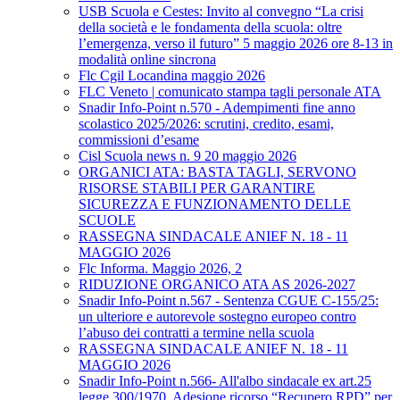
USB Scuola e Cestes: Invito al convegno “La crisi
della società e le fondamenta della scuola: oltre
l’emergenza, verso il futuro” 5 maggio 2026 ore 8-13 in
modalità online sincrona
Flc Cgil Locandina maggio 2026
FLC Veneto | comunicato stampa tagli personale ATA
Snadir Info-Point n.570 - Adempimenti fine anno
scolastico 2025/2026: scrutini, credito, esami,
commissioni d’esame
Cisl Scuola news n. 9 20 maggio 2026
ORGANICI ATA: BASTA TAGLI, SERVONO
RISORSE STABILI PER GARANTIRE
SICUREZZA E FUNZIONAMENTO DELLE
SCUOLE
RASSEGNA SINDACALE ANIEF N. 18 - 11
MAGGIO 2026
Flc Informa. Maggio 2026, 2
RIDUZIONE ORGANICO ATA AS 2026-2027
Snadir Info-Point n.567 - Sentenza CGUE C‑155/25:
un ulteriore e autorevole sostegno europeo contro
l’abuso dei contratti a termine nella scuola
RASSEGNA SINDACALE ANIEF N. 18 - 11
MAGGIO 2026
Snadir Info-Point n.566- All'albo sindacale ex art.25
legge 300/1970. Adesione ricorso “Recupero RPD” per