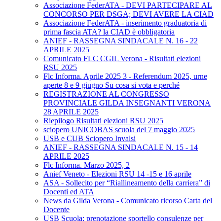
Associazione FederATA - DEVI PARTECIPARE AL
CONCORSO PER DSGA; DEVI AVERE LA CIAD
Associazione FederATA - inserimento graduatoria di
prima fascia ATA? la CIAD è obbligatoria
ANIEF - RASSEGNA SINDACALE N. 16 - 22
APRILE 2025
Comunicato FLC CGIL Verona - Risultati elezioni
RSU 2025
Flc Informa. Aprile 2025 3 - Referendum 2025, urne
aperte 8 e 9 giugno Su cosa si vota e perché
REGISTRAZIONE AL CONGRESSO
PROVINCIALE GILDA INSEGNANTI VERONA
28 APRILE 2025
Riepilogo Risultati elezioni RSU 2025
sciopero UNICOBAS scuola del 7 maggio 2025
USB e CUB Sciopero Invalsi
ANIEF - RASSEGNA SINDACALE N. 15 - 14
APRILE 2025
Flc Informa. Marzo 2025, 2
Anief Veneto - Elezioni RSU 14 -15 e 16 aprile
ASA - Sollecito per “Riallineamento della carriera” di
Docenti ed ATA
News da Gilda Verona - Comunicato ricorso Carta del
Docente
USB Scuola: prenotazione sportello consulenze per