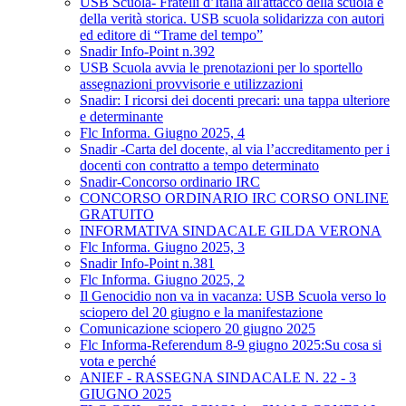
USB Scuola- Fratelli d’Italia all'attacco della scuola e
della verità storica. USB scuola solidarizza con autori
ed editore di “Trame del tempo”
Snadir Info-Point n.392
USB Scuola avvia le prenotazioni per lo sportello
assegnazioni provvisorie e utilizzazioni
Snadir: I ricorsi dei docenti precari: una tappa ulteriore
e determinante
Flc Informa. Giugno 2025, 4
Snadir -Carta del docente, al via l’accreditamento per i
docenti con contratto a tempo determinato
Snadir-Concorso ordinario IRC
CONCORSO ORDINARIO IRC CORSO ONLINE
GRATUITO
INFORMATIVA SINDACALE GILDA VERONA
Flc Informa. Giugno 2025, 3
Snadir Info-Point n.381
Flc Informa. Giugno 2025, 2
Il Genocidio non va in vacanza: USB Scuola verso lo
sciopero del 20 giugno e la manifestazione
Comunicazione sciopero 20 giugno 2025
Flc Informa-Referendum 8-9 giugno 2025:Su cosa si
vota e perché
ANIEF - RASSEGNA SINDACALE N. 22 - 3
GIUGNO 2025