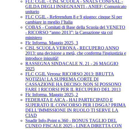
FLC CGIL - CISL SCUOLA - SNALS CONFSAL -
GILDA DEGLI INSEGNANTI - ANIEF: Comunicato
unitario
FLC CGIL - Referendum 8 e 9 giugno: cinque Sì per
cambiare in meglio l’Italia
COBAS - Comitati di Base della Scuola del VENETO
- RICORSO “anno 2013”: la Cassazione sta col
ministero
Flc Informa. Maggio 2025, 3
CISL SCUOLA VERONA - RECUPERO ANNO
2013: una decisione a metà, che conferma l'ingiustizia e
introduce iniquità!
RASSEGNA SINDACALE N. 21 - 26 MAGGIO
2025
FLC CGIL Verona: RICORSO 2013: BRUTTA
NOTIZIA! LA SUPREMA CORTE DI
CASSAZIONE HA DECISO: NON SI POSSONO
FARE I RICORSI PER IL RECUPERO DEL 2013
Flc Informa. Maggio 2025, 2
FEDERATA E AICA - HAI PARTECIPATO E
SUPERATO IL CONCORSO PER I DSGA? PRIMA
DELL’IMMISSIONE IN RUOLO TI SERVE LA
CIAD
Snadir Info-Point n.360 - BONUS TAGLIO DEL
CUNEO FISCALE 2025 - LINEA DIRETTA CON