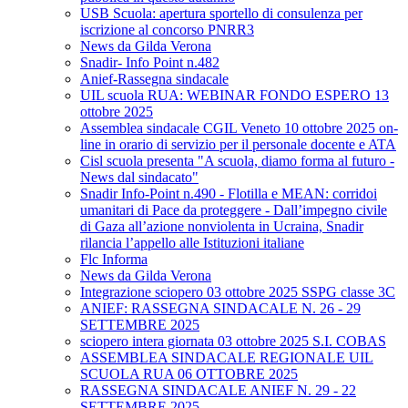
USB Scuola: apertura sportello di consulenza per
iscrizione al concorso PNRR3
News da Gilda Verona
Snadir- Info Point n.482
Anief-Rassegna sindacale
UIL scuola RUA: WEBINAR FONDO ESPERO 13
ottobre 2025
Assemblea sindacale CGIL Veneto 10 ottobre 2025 on-
line in orario di servizio per il personale docente e ATA
Cisl scuola presenta "A scuola, diamo forma al futuro -
News dal sindacato"
Snadir Info-Point n.490 - Flotilla e MEAN: corridoi
umanitari di Pace da proteggere - Dall’impegno civile
di Gaza all’azione nonviolenta in Ucraina, Snadir
rilancia l’appello alle Istituzioni italiane
Flc Informa
News da Gilda Verona
Integrazione sciopero 03 ottobre 2025 SSPG classe 3C
ANIEF: RASSEGNA SINDACALE N. 26 - 29
SETTEMBRE 2025
sciopero intera giornata 03 ottobre 2025 S.I. COBAS
ASSEMBLEA SINDACALE REGIONALE UIL
SCUOLA RUA 06 OTTOBRE 2025
RASSEGNA SINDACALE ANIEF N. 29 - 22
SETTEMBRE 2025