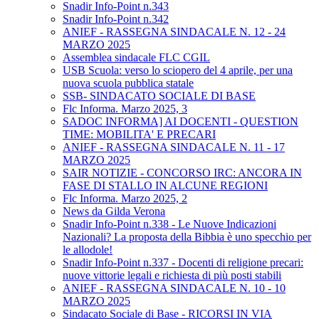
Snadir Info-Point n.343
Snadir Info-Point n.342
ANIEF - RASSEGNA SINDACALE N. 12 - 24
MARZO 2025
Assemblea sindacale FLC CGIL
USB Scuola: verso lo sciopero del 4 aprile, per una
nuova scuola pubblica statale
SSB- SINDACATO SOCIALE DI BASE
Flc Informa. Marzo 2025, 3
SADOC INFORMA] AI DOCENTI - QUESTION
TIME: MOBILITA' E PRECARI
ANIEF - RASSEGNA SINDACALE N. 11 - 17
MARZO 2025
SAIR NOTIZIE - CONCORSO IRC: ANCORA IN
FASE DI STALLO IN ALCUNE REGIONI
Flc Informa. Marzo 2025, 2
News da Gilda Verona
Snadir Info-Point n.338 - Le Nuove Indicazioni
Nazionali? La proposta della Bibbia è uno specchio per
le allodole!
Snadir Info-Point n.337 - Docenti di religione precari:
nuove vittorie legali e richiesta di più posti stabili
ANIEF - RASSEGNA SINDACALE N. 10 - 10
MARZO 2025
Sindacato Sociale di Base - RICORSI IN VIA