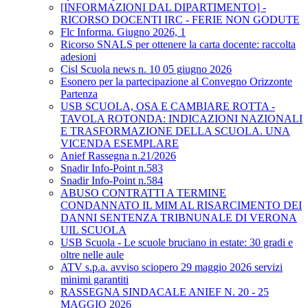
[INFORMAZIONI DAL DIPARTIMENTO] -
RICORSO DOCENTI IRC - FERIE NON GODUTE
Flc Informa. Giugno 2026, 1
Ricorso SNALS per ottenere la carta docente: raccolta
adesioni
Cisl Scuola news n. 10 05 giugno 2026
Esonero per la partecipazione al Convegno Orizzonte
Partenza
USB SCUOLA, OSA E CAMBIARE ROTTA -
TAVOLA ROTONDA: INDICAZIONI NAZIONALI
E TRASFORMAZIONE DELLA SCUOLA. UNA
VICENDA ESEMPLARE
Anief Rassegna n.21/2026
Snadir Info-Point n.583
Snadir Info-Point n.584
ABUSO CONTRATTI A TERMINE
CONDANNATO IL MIM AL RISARCIMENTO DEI
DANNI SENTENZA TRIBNUNALE DI VERONA
UIL SCUOLA
USB Scuola - Le scuole bruciano in estate: 30 gradi e
oltre nelle aule
ATV s.p.a. avviso sciopero 29 maggio 2026 servizi
minimi garantiti
RASSEGNA SINDACALE ANIEF N. 20 - 25
MAGGIO 2026