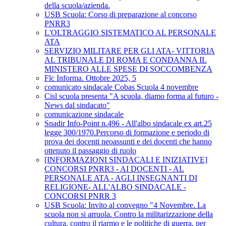
della scuola/azienda.
USB Scuola: Corso di preparazione al concorso
PNRR3
L'OLTRAGGIO SISTEMATICO AL PERSONALE
ATA
SERVIZIO MILITARE PER GLI ATA- VITTORIA
AL TRIBUNALE DI ROMA E CONDANNA IL
MINISTERO ALLE SPESE DI SOCCOMBENZA
Flc Informa. Ottobre 2025, 5
comunicato sindacale Cobas Scuola 4 novembre
Cisl scuola presenta "A scuola, diamo forma al futuro -
News dal sindacato"
comunicazione sindacale
Snadir Info-Point n.496 - All'albo sindacale ex art.25
legge 300/1970.Percorso di formazione e periodo di
prova dei docenti neoassunti e dei docenti che hanno
ottenuto il passaggio di ruolo
[INFORMAZIONI SINDACALI E INIZIATIVE]
CONCORSI PNRR3 - AI DOCENTI - AL
PERSONALE ATA - AGLI INSEGNANTI DI
RELIGIONE- ALL'ALBO SINDACALE -
CONCORSI PNRR 3
USB Scuola: Invito al convegno "4 Novembre. La
scuola non si arruola. Contro la militarizzazione della
cultura, contro il riarmo e le politiche di guerra, per