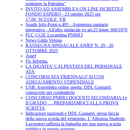
sostenere la Palestina"
INVITO AD ASSEMBLEA ON LINE ISCRITTE/I
FONDO ESPERO - 23 ottobre 2025 ore
17.00_SCUOLE_VR
Snadir Info-Point n.495 - Assistenza sanitaria
integrativa - All'albo sindacale ex art.25 legge 300/1970
FLC CGIL Locandina PNRR3
News Gilda Verona
RASSEGNA SINDACALE ANIEF N. 29 - 20
OTTOBRE 2025
Anief
Flc Informa.
LA DIGNITA' CALPESTATA DEL PERSONALE
ATA
CONCORSI ATA TRIENNALI? SI CON
ADEGUAMENTO STIPENDIALE
USB: Assemblea online aperta. DDL Gasparri:
conoscerlo per combatterlo
CONCORSO PNRR3 DOCENTI SECONDARIA I e
II GRADO … PREPARIAMOCI ALLA PROVA
SCRITTA
Indicazioni nazionali e DDL Gasparri: stessa faccia
della nuova scuola del ventennio. L’Alleanza Studenti-
Lavoratori rafforza la battaglia per una nuova scuola
pubblica in questo autunno