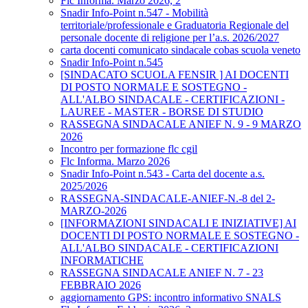
Flc Informa. Marzo 2026, 2
Snadir Info-Point n.547 - Mobilità
territoriale/professionale e Graduatoria Regionale del
personale docente di religione per l’a.s. 2026/2027
carta docenti comunicato sindacale cobas scuola veneto
Snadir Info-Point n.545
[SINDACATO SCUOLA FENSIR ] AI DOCENTI
DI POSTO NORMALE E SOSTEGNO -
ALL'ALBO SINDACALE - CERTIFICAZIONI -
LAUREE - MASTER - BORSE DI STUDIO
RASSEGNA SINDACALE ANIEF N. 9 - 9 MARZO
2026
Incontro per formazione flc cgil
Flc Informa. Marzo 2026
Snadir Info-Point n.543 - Carta del docente a.s.
2025/2026
RASSEGNA-SINDACALE-ANIEF-N.-8 del 2-
MARZO-2026
[INFORMAZIONI SINDACALI E INIZIATIVE] AI
DOCENTI DI POSTO NORMALE E SOSTEGNO -
ALL'ALBO SINDACALE - CERTIFICAZIONI
INFORMATICHE
RASSEGNA SINDACALE ANIEF N. 7 - 23
FEBBRAIO 2026
aggiornamento GPS: incontro informativo SNALS