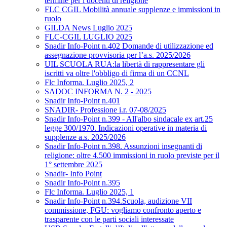
termine per i docenti di religione
FLC CGIL Mobilità annuale supplenze e immissioni in
ruolo
GILDA News Luglio 2025
FLC-CGIL LUGLIO 2025
Snadir Info-Point n.402 Domande di utilizzazione ed
assegnazione provvisoria per l’a.s. 2025/2026
UIL SCUOLA RUA:la libertà di rappresentare gli
iscritti va oltre l'obbligo di firma di un CCNL
Flc Informa. Luglio 2025, 2
SADOC INFORMA N. 2 - 2025
Snadir Info-Point n.401
SNADIR- Professione i.r. 07-08/2025
Snadir Info-Point n.399 - All'albo sindacale ex art.25
legge 300/1970. Indicazioni operative in materia di
supplenze a.s. 2025/2026
Snadir Info-Point n.398. Assunzioni insegnanti di
religione: oltre 4.500 immissioni in ruolo previste per il
1° settembre 2025
Snadir- Info Point
Snadir Info-Point n.395
Flc Informa. Luglio 2025, 1
Snadir Info-Point n.394.Scuola, audizione VII
commissione, FGU: vogliamo confronto aperto e
trasparente con le parti sociali interessate