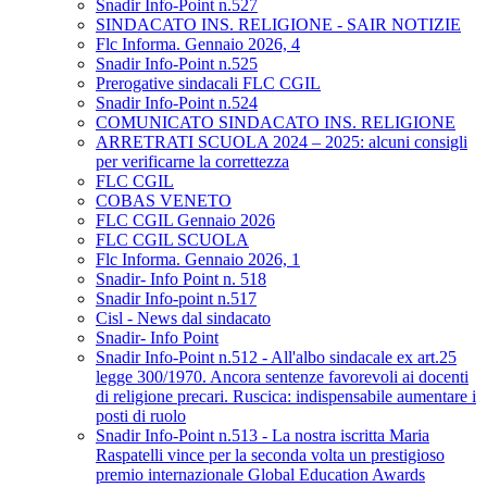
Snadir Info-Point n.527
SINDACATO INS. RELIGIONE - SAIR NOTIZIE
Flc Informa. Gennaio 2026, 4
Snadir Info-Point n.525
Prerogative sindacali FLC CGIL
Snadir Info-Point n.524
COMUNICATO SINDACATO INS. RELIGIONE
ARRETRATI SCUOLA 2024 – 2025: alcuni consigli
per verificarne la correttezza
FLC CGIL
COBAS VENETO
FLC CGIL Gennaio 2026
FLC CGIL SCUOLA
Flc Informa. Gennaio 2026, 1
Snadir- Info Point n. 518
Snadir Info-point n.517
Cisl - News dal sindacato
Snadir- Info Point
Snadir Info-Point n.512 - All'albo sindacale ex art.25
legge 300/1970. Ancora sentenze favorevoli ai docenti
di religione precari. Ruscica: indispensabile aumentare i
posti di ruolo
Snadir Info-Point n.513 - La nostra iscritta Maria
Raspatelli vince per la seconda volta un prestigioso
premio internazionale Global Education Awards