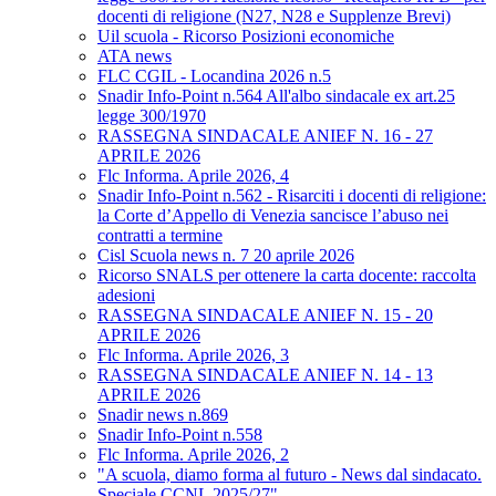
docenti di religione (N27, N28 e Supplenze Brevi)
Uil scuola - Ricorso Posizioni economiche
ATA news
FLC CGIL - Locandina 2026 n.5
Snadir Info-Point n.564 All'albo sindacale ex art.25
legge 300/1970
RASSEGNA SINDACALE ANIEF N. 16 - 27
APRILE 2026
Flc Informa. Aprile 2026, 4
Snadir Info-Point n.562 - Risarciti i docenti di religione:
la Corte d’Appello di Venezia sancisce l’abuso nei
contratti a termine
Cisl Scuola news n. 7 20 aprile 2026
Ricorso SNALS per ottenere la carta docente: raccolta
adesioni
RASSEGNA SINDACALE ANIEF N. 15 - 20
APRILE 2026
Flc Informa. Aprile 2026, 3
RASSEGNA SINDACALE ANIEF N. 14 - 13
APRILE 2026
Snadir news n.869
Snadir Info-Point n.558
Flc Informa. Aprile 2026, 2
"A scuola, diamo forma al futuro - News dal sindacato.
Speciale CCNL 2025/27"