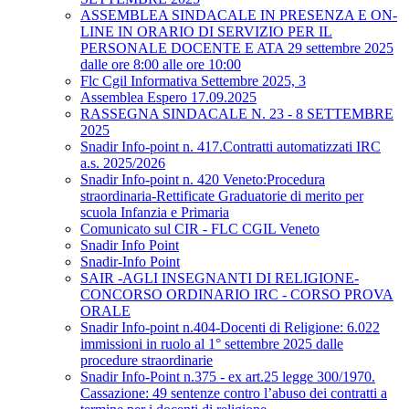
ASSEMBLEA SINDACALE IN PRESENZA E ON-
LINE IN ORARIO DI SERVIZIO PER IL
PERSONALE DOCENTE E ATA 29 settembre 2025
dalle ore 8:00 alle ore 10:00
Flc Cgil Informativa Settembre 2025, 3
Assemblea Espero 17.09.2025
RASSEGNA SINDACALE N. 23 - 8 SETTEMBRE
2025
Snadir Info-point n. 417.Contratti automatizzati IRC
a.s. 2025/2026
Snadir Info-point n. 420 Veneto:Procedura
straordinaria-Rettificate Graduatorie di merito per
scuola Infanzia e Primaria
Comunicato sul CIR - FLC CGIL Veneto
Snadir Info Point
Snadir-Info Point
SAIR -AGLI INSEGNANTI DI RELIGIONE-
CONCORSO ORDINARIO IRC - CORSO PROVA
ORALE
Snadir Info-point n.404-Docenti di Religione: 6.022
immissioni in ruolo al 1° settembre 2025 dalle
procedure straordinarie
Snadir Info-Point n.375 - ex art.25 legge 300/1970.
Cassazione: 49 sentenze contro l’abuso dei contratti a