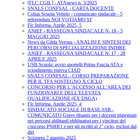
[FLC CGIL] - ATAnews n. 3/2025
SNALS CONFSAL - CARTA DOCENTE
Cobas Scuola Veneto - comunicato sindacale - 5
referendum NOI VOTIAMO SI'
Flc Informa. Aprile 2025, 5
ANIEF - RASSEGNA SINDACALE N. 18 - 5
MAGGIO 2025
News da Gilda Verona - ANALISI E SINTESI DEI
PERCORSI DI SPECIALIZZAZIONE INDIRE
ANIEF - RASSEGNA SINDACALE N. 17 - 28
APRILE 2025
USB Scuola: avvio sportelli Prima Fascia ATA e
scioglimento riserva CIAD
SNALS CONFSAL - CORSO PREPARAZIONE
PER IL TFA SOSTEGNO X CICLO
CONCORSO PER L’ACCESSO ALL’AREA DEI
FUNZIONARI E DELL’ELEVATA
QUALIFICAZIONE (EX DSGA)
Flc Informa. Aprile 2025, 4
SINDACATO SOCIALE DI BASE-SSB -
COMUNICATO Grave disagio per i docenti impegnati
nei percorsi abilitanti obbligatori per i vincitori del
concorso PNRR1 e per gli iscritti al 2° ciclo, esclusi dal
diri
Sciopero 7 maggio 2025