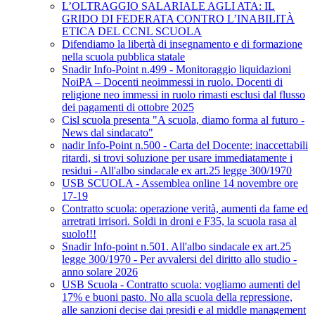
L’OLTRAGGIO SALARIALE AGLI ATA: IL
GRIDO DI FEDERATA CONTRO L’INABILITÀ
ETICA DEL CCNL SCUOLA
Difendiamo la libertà di insegnamento e di formazione
nella scuola pubblica statale
Snadir Info-Point n.499 - Monitoraggio liquidazioni
NoiPA – Docenti neoimmessi in ruolo. Docenti di
religione neo immessi in ruolo rimasti esclusi dal flusso
dei pagamenti di ottobre 2025
Cisl scuola presenta "A scuola, diamo forma al futuro -
News dal sindacato"
nadir Info-Point n.500 - Carta del Docente: inaccettabili
ritardi, si trovi soluzione per usare immediatamente i
residui - All'albo sindacale ex art.25 legge 300/1970
USB SCUOLA - Assemblea online 14 novembre ore
17-19
Contratto scuola: operazione verità, aumenti da fame ed
arretrati irrisori. Soldi in droni e F35, la scuola rasa al
suolo!!!
Snadir Info-point n.501. All'albo sindacale ex art.25
legge 300/1970 - Per avvalersi del diritto allo studio -
anno solare 2026
USB Scuola - Contratto scuola: vogliamo aumenti del
17% e buoni pasto. No alla scuola della repressione,
alle sanzioni decise dai presidi e al middle management