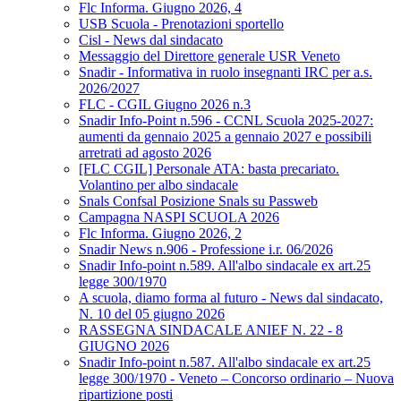
Flc Informa. Giugno 2026, 4
USB Scuola - Prenotazioni sportello
Cisl - News dal sindacato
Messaggio del Direttore generale USR Veneto
Snadir - Informativa in ruolo insegnanti IRC per a.s.
2026/2027
FLC - CGIL Giugno 2026 n.3
Snadir Info-Point n.596 - CCNL Scuola 2025-2027:
aumenti da gennaio 2025 a gennaio 2027 e possibili
arretrati ad agosto 2026
[FLC CGIL] Personale ATA: basta precariato.
Volantino per albo sindacale
Snals Confsal Posizione Snals su Passweb
Campagna NASPI SCUOLA 2026
Flc Informa. Giugno 2026, 2
Snadir News n.906 - Professione i.r. 06/2026
Snadir Info-point n.589. All'albo sindacale ex art.25
legge 300/1970
A scuola, diamo forma al futuro - News dal sindacato,
N. 10 del 05 giugno 2026
RASSEGNA SINDACALE ANIEF N. 22 - 8
GIUGNO 2026
Snadir Info-point n.587. All'albo sindacale ex art.25
legge 300/1970 - Veneto – Concorso ordinario – Nuova
ripartizione posti