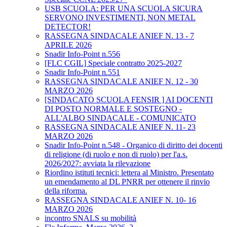
USB SCUOLA: PER UNA SCUOLA SICURA
SERVONO INVESTIMENTI, NON METAL
DETECTOR!
RASSEGNA SINDACALE ANIEF N. 13 - 7
APRILE 2026
Snadir Info-Point n.556
[FLC CGIL] Speciale contratto 2025-2027
Snadir Info-Point n.551
RASSEGNA SINDACALE ANIEF N. 12 - 30
MARZO 2026
[SINDACATO SCUOLA FENSIR ] AI DOCENTI
DI POSTO NORMALE E SOSTEGNO -
ALL'ALBO SINDACALE - COMUNICATO
RASSEGNA SINDACALE ANIEF N. 11- 23
MARZO 2026
Snadir Info-Point n.548 - Organico di diritto dei docenti
di religione (di ruolo e non di ruolo) per l'a.s.
2026/2027: avviata la rilevazione
Riordino istituti tecnici: lettera al Ministro. Presentato
un emendamento al DL PNRR per ottenere il rinvio
della riforma.
RASSEGNA SINDACALE ANIEF N. 10- 16
MARZO 2026
incontro SNALS su mobilità