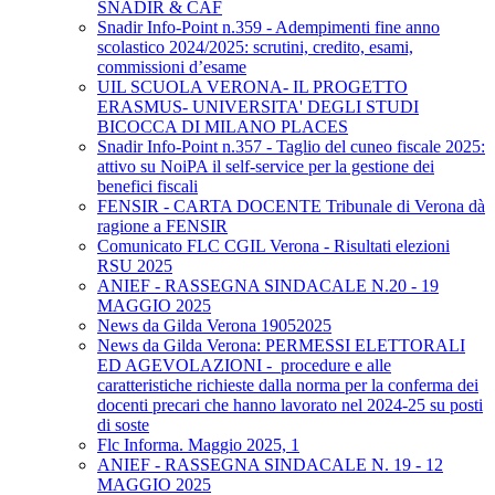
SNADIR & CAF
Snadir Info-Point n.359 - Adempimenti fine anno
scolastico 2024/2025: scrutini, credito, esami,
commissioni d’esame
UIL SCUOLA VERONA- IL PROGETTO
ERASMUS- UNIVERSITA' DEGLI STUDI
BICOCCA DI MILANO PLACES
Snadir Info-Point n.357 - Taglio del cuneo fiscale 2025:
attivo su NoiPA il self-service per la gestione dei
benefici fiscali
FENSIR - CARTA DOCENTE Tribunale di Verona dà
ragione a FENSIR
Comunicato FLC CGIL Verona - Risultati elezioni
RSU 2025
ANIEF - RASSEGNA SINDACALE N.20 - 19
MAGGIO 2025
News da Gilda Verona 19052025
News da Gilda Verona: PERMESSI ELETTORALI
ED AGEVOLAZIONI - procedure e alle
caratteristiche richieste dalla norma per la conferma dei
docenti precari che hanno lavorato nel 2024-25 su posti
di soste
Flc Informa. Maggio 2025, 1
ANIEF - RASSEGNA SINDACALE N. 19 - 12
MAGGIO 2025