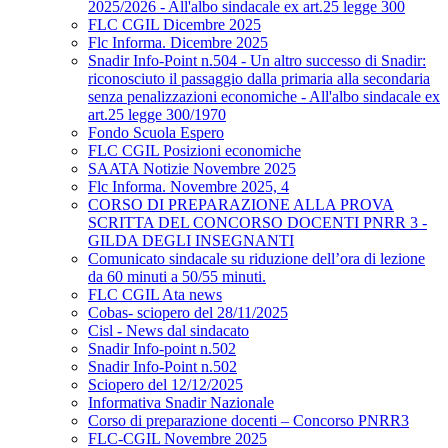
2025/2026 - All'albo sindacale ex art.25 legge 300
FLC CGIL Dicembre 2025
Flc Informa. Dicembre 2025
Snadir Info-Point n.504 - Un altro successo di Snadir:
riconosciuto il passaggio dalla primaria alla secondaria
senza penalizzazioni economiche - All'albo sindacale ex
art.25 legge 300/1970
Fondo Scuola Espero
FLC CGIL Posizioni economiche
SAATA Notizie Novembre 2025
Flc Informa. Novembre 2025, 4
CORSO DI PREPARAZIONE ALLA PROVA
SCRITTA DEL CONCORSO DOCENTI PNRR 3 -
GILDA DEGLI INSEGNANTI
Comunicato sindacale su riduzione dell’ora di lezione
da 60 minuti a 50/55 minuti.
FLC CGIL Ata news
Cobas- sciopero del 28/11/2025
Cisl - News dal sindacato
Snadir Info-point n.502
Snadir Info-Point n.502
Sciopero del 12/12/2025
Informativa Snadir Nazionale
Corso di preparazione docenti – Concorso PNRR3
FLC-CGIL Novembre 2025