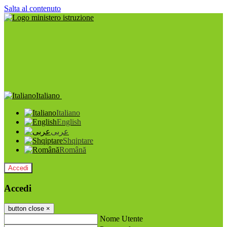
Salta al contenuto
Italiano
Italiano
English
عربى
Shqiptare
Română
Accedi
Accedi
button close
×
Nome Utente