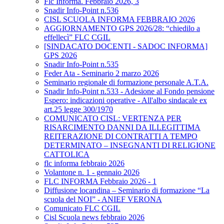
Flc Informa. Febbraio 2026, 3
Snadir Info-Point n.536
CISL SCUOLA INFORMA FEBBRAIO 2026
AGGIORNAMENTO GPS 2026/28: “chiedilo a
effellecì” FLC CGIL
[SINDACATO DOCENTI - SADOC INFORMA]
GPS 2026
Snadir Info-Point n.535
Feder Ata - Seminario 2 marzo 2026
Seminario regionale di formazione personale A.T.A.
Snadir Info-Point n.533 - Adesione al Fondo pensione
Espero: indicazioni operative - All'albo sindacale ex
art.25 legge 300/1970
COMUNICATO CISL: VERTENZA PER
RISARCIMENTO DANNI DA ILLEGITTIMA
REITERAZIONE DI CONTRATTI A TEMPO
DETERMINATO – INSEGNANTI DI RELIGIONE
CATTOLICA
flc informa febbraio 2026
Volantone n. 1 - gennaio 2026
FLC INFORMA Febbraio 2026 - 1
Diffusione locandina – Seminario di formazione “La
scuola del NOI” - ANIEF VERONA
Comunicato FLC CGIL
Cisl Scuola news febbraio 2026