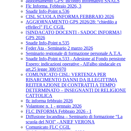
aggiornamento GPS: incontro informativo SNALS
Flc Informa. Febbraio 2026, 3
Snadir Info-Point n.536
CISL SCUOLA INFORMA FEBBRAIO 2026
AGGIORNAMENTO GPS 2026/28: “chiedilo a
effellecì” FLC CGIL
[SINDACATO DOCENTI - SADOC INFORMA]
GPS 2026
Snadir Info-Point n.535
Feder Ata - Seminario 2 marzo 2026
Seminario regionale di formazione personale A.T.A.
Snadir Info-Point n.533 - Adesione al Fondo pensione
Espero: indicazioni operative - All'albo sindacale ex
art.25 legge 300/1970
COMUNICATO CISL: VERTENZA PER
RISARCIMENTO DANNI DA ILLEGITTIMA
REITERAZIONE DI CONTRATTI A TEMPO
DETERMINATO – INSEGNANTI DI RELIGIONE
CATTOLICA
flc informa febbraio 2026
Volantone n. 1 - gennaio 2026
FLC INFORMA Febbraio 2026 - 1
Diffusione locandina – Seminario di formazione “La
scuola del NOI” - ANIEF VERONA
Comunicato FLC CGIL