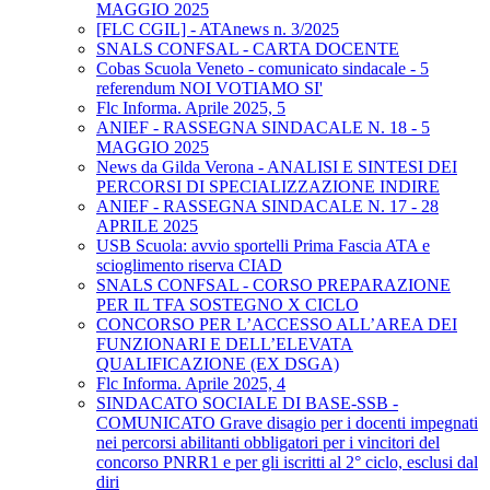
MAGGIO 2025
[FLC CGIL] - ATAnews n. 3/2025
SNALS CONFSAL - CARTA DOCENTE
Cobas Scuola Veneto - comunicato sindacale - 5
referendum NOI VOTIAMO SI'
Flc Informa. Aprile 2025, 5
ANIEF - RASSEGNA SINDACALE N. 18 - 5
MAGGIO 2025
News da Gilda Verona - ANALISI E SINTESI DEI
PERCORSI DI SPECIALIZZAZIONE INDIRE
ANIEF - RASSEGNA SINDACALE N. 17 - 28
APRILE 2025
USB Scuola: avvio sportelli Prima Fascia ATA e
scioglimento riserva CIAD
SNALS CONFSAL - CORSO PREPARAZIONE
PER IL TFA SOSTEGNO X CICLO
CONCORSO PER L’ACCESSO ALL’AREA DEI
FUNZIONARI E DELL’ELEVATA
QUALIFICAZIONE (EX DSGA)
Flc Informa. Aprile 2025, 4
SINDACATO SOCIALE DI BASE-SSB -
COMUNICATO Grave disagio per i docenti impegnati
nei percorsi abilitanti obbligatori per i vincitori del
concorso PNRR1 e per gli iscritti al 2° ciclo, esclusi dal
diri