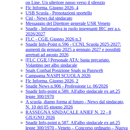
on Line. Un ulteriore passo verso il silenzio
Flc Informa. Giugno 2026, 4
USB Scuola - Prenotazioni sportello
Cisl - News dal sindacato
Messaggio del Direttore generale USR Veneto
Snadir - Informativa in ruolo insegnanti IRC per a.s.
2026/2027
FLC - CGIL Giugno 2026 n.3
Snadir Info-Point n.596 - CCNL Scuola 2025-2027:
aumenti da gennaio 2025 a gennaio 2027 e possibili
arretrati ad agosto 2026
[FLC CGIL] Personale ATA: basta precariato.
Volantino per albo sindacale
Snals Confsal Posizione Snals su Passweb
Campagna NASPI SCUOLA 2026
Flc Informa. Giugno 2026, 2
Snadir News n.906 - Professione i.r. 06/2026
Snadir Info-point n.589. All'albo sindacale ex art.25
legge 300/1970
A scuola, diamo forma al futuro - News dal sindacato,
N. 10 del 05 giugno 2026
RASSEGNA SINDACALE ANIEF N. 22 - 8
GIUGNO 2026
Snadir Info-point n.587. All'albo sindacale ex art.25
legge 300/1970 - Veneto – Concorso ordinario – Nuova