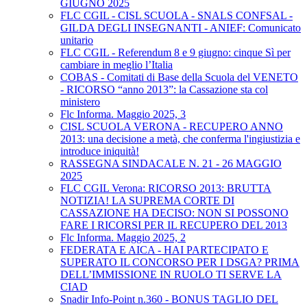
GIUGNO 2025
FLC CGIL - CISL SCUOLA - SNALS CONFSAL -
GILDA DEGLI INSEGNANTI - ANIEF: Comunicato
unitario
FLC CGIL - Referendum 8 e 9 giugno: cinque Sì per
cambiare in meglio l’Italia
COBAS - Comitati di Base della Scuola del VENETO
- RICORSO “anno 2013”: la Cassazione sta col
ministero
Flc Informa. Maggio 2025, 3
CISL SCUOLA VERONA - RECUPERO ANNO
2013: una decisione a metà, che conferma l'ingiustizia e
introduce iniquità!
RASSEGNA SINDACALE N. 21 - 26 MAGGIO
2025
FLC CGIL Verona: RICORSO 2013: BRUTTA
NOTIZIA! LA SUPREMA CORTE DI
CASSAZIONE HA DECISO: NON SI POSSONO
FARE I RICORSI PER IL RECUPERO DEL 2013
Flc Informa. Maggio 2025, 2
FEDERATA E AICA - HAI PARTECIPATO E
SUPERATO IL CONCORSO PER I DSGA? PRIMA
DELL’IMMISSIONE IN RUOLO TI SERVE LA
CIAD
Snadir Info-Point n.360 - BONUS TAGLIO DEL