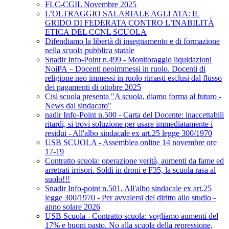
FLC-CGIL Novembre 2025
L’OLTRAGGIO SALARIALE AGLI ATA: IL
GRIDO DI FEDERATA CONTRO L’INABILITÀ
ETICA DEL CCNL SCUOLA
Difendiamo la libertà di insegnamento e di formazione
nella scuola pubblica statale
Snadir Info-Point n.499 - Monitoraggio liquidazioni
NoiPA – Docenti neoimmessi in ruolo. Docenti di
religione neo immessi in ruolo rimasti esclusi dal flusso
dei pagamenti di ottobre 2025
Cisl scuola presenta "A scuola, diamo forma al futuro -
News dal sindacato"
nadir Info-Point n.500 - Carta del Docente: inaccettabili
ritardi, si trovi soluzione per usare immediatamente i
residui - All'albo sindacale ex art.25 legge 300/1970
USB SCUOLA - Assemblea online 14 novembre ore
17-19
Contratto scuola: operazione verità, aumenti da fame ed
arretrati irrisori. Soldi in droni e F35, la scuola rasa al
suolo!!!
Snadir Info-point n.501. All'albo sindacale ex art.25
legge 300/1970 - Per avvalersi del diritto allo studio -
anno solare 2026
USB Scuola - Contratto scuola: vogliamo aumenti del
17% e buoni pasto. No alla scuola della repressione,