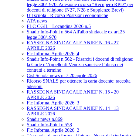
legge 300/1970. Adesione ricorso “Recupero RPD” per
docenti di religione (N27, N28 e Supplenze Brevi)
Uil scuola - Ricorso Posizioni economiche
ATA news
FLC CGIL - Locandina 2026 n.5
Snadir Info-Point n.564 All'albo sindacale ex art.25
legge 300/1970
RASSEGNA SINDACALE ANIEF N. 16 - 27
APRILE 2026
Flc Informa. Aprile 2026, 4
Snadir Info-Point n.562 - Risarciti i docenti di religione:
la Corte d’Appello di Venezia sancisce l’abuso nei
contratti a termine
Cisl Scuola news n. 7 20 aprile 2026
Ricorso SNALS per ottenere la carta docente: raccolta
adesioni
RASSEGNA SINDACALE ANIEF N. 15 - 20
APRILE 2026
Flc Informa. Aprile 2026, 3
RASSEGNA SINDACALE ANIEF N. 14 - 13
APRILE 2026
Snadir news n.869
Snadir Info-Point n.558
Flc Informa. Aprile 2026, 2
"A scuola, diamo forma al futuro - News dal sindacato.