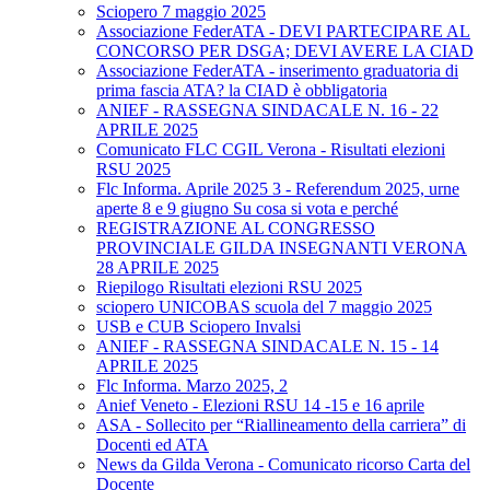
Sciopero 7 maggio 2025
Associazione FederATA - DEVI PARTECIPARE AL
CONCORSO PER DSGA; DEVI AVERE LA CIAD
Associazione FederATA - inserimento graduatoria di
prima fascia ATA? la CIAD è obbligatoria
ANIEF - RASSEGNA SINDACALE N. 16 - 22
APRILE 2025
Comunicato FLC CGIL Verona - Risultati elezioni
RSU 2025
Flc Informa. Aprile 2025 3 - Referendum 2025, urne
aperte 8 e 9 giugno Su cosa si vota e perché
REGISTRAZIONE AL CONGRESSO
PROVINCIALE GILDA INSEGNANTI VERONA
28 APRILE 2025
Riepilogo Risultati elezioni RSU 2025
sciopero UNICOBAS scuola del 7 maggio 2025
USB e CUB Sciopero Invalsi
ANIEF - RASSEGNA SINDACALE N. 15 - 14
APRILE 2025
Flc Informa. Marzo 2025, 2
Anief Veneto - Elezioni RSU 14 -15 e 16 aprile
ASA - Sollecito per “Riallineamento della carriera” di
Docenti ed ATA
News da Gilda Verona - Comunicato ricorso Carta del
Docente