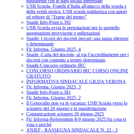
trasparente con le parti sociali interessate
USB Scuola- Fratelli d’Italia all'attacco della scuola e
della verità storica. USB scuola solidarizza con autori
ed editore di “Trame del tempo”
Snadir Info-Point n.392
USB Scuola avvia le prenotazioni per lo sportello
assegnazioni provvisorie e utilizzazioni
Snadir: I ricorsi dei docenti precari: una tappa ulteriore
e determinante
Flc Informa. Giugno 2025, 4
Snadir -Carta del docente, al via l’accreditamento per i
docenti con contratto a tempo determinato
Snadir-Concorso ordinario IRC
CONCORSO ORDINARIO IRC CORSO ONLINE
GRATUITO
INFORMATIVA SINDACALE GILDA VERONA
Flc Informa. Giugno 2025, 3
Snadir Info-Point n.381
Flc Informa. Giugno 2025, 2
Il Genocidio non va in vacanza: USB Scuola verso lo
sciopero del 20 giugno e la manifestazione
Comunicazione sciopero 20 giugno 2025
Flc Informa-Referendum 8-9 giugno 2025:Su cosa si
vota e perché
ANIEF - RASSEGNA SINDACALE N. 22 - 3