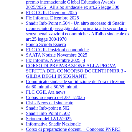
premio internazionale Global Education Awards
2025/2026 - All'albo sindacale ex art.25 legge 300
FLC CGIL Dicembre 2025
Flc Informa. Dicembre 2025
Snadir Info-Point n.504 - Un altro successo di Snadir:
riconosciuto il passaggio dalla primaria alla secondaria
senza penalizzazioni economiche - All'albo sindacale ex
art.25 legge 300/1970
Fondo Scuola Espero
FLC CGIL Posizioni economiche
SAATA Notizie Novembre 2025
Flc Informa. Novembre 2025, 4
CORSO DI PREPARAZIONE ALLA PROVA
SCRITTA DEL CONCORSO DOCENTI PNRR 3 -
GILDA DEGLI INSEGNANTI
Comunicato sindacale su riduzione dell’ora di lezione
da 60 minuti a 50/55 minuti.
FLC CGIL Ata news
Cobas- sciopero del 28/11/2025
Cisl - News dal sindacato
Snadir Info-point n.502
Snadir Info-Point n.502
Sciopero del 12/12/2025
Informativa Snadir Nazionale
Corso di preparazione docenti – Concorso PNRR3