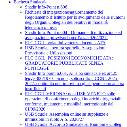
Bacheca Sindacale
Snadir Info-Point n.606
Richiesta di integrazione/aggiornamento del
Regolamento d’Istituto per lo svolgimento delle riunioni
degli Organi Collegiali deliberativi in modalità
telematica o mista
Snadir Info-Point n.604 - Domande di utilizzazione ed
assegnazione provvisoria per l’a.s. 2026/2027.
FLC CGIL: volantini vertenze docenti - ATA
USB Scuola: apertura sportello Assegnazioni
Provvisorie e Utilizzazioni
FLC CGIL: POSIZIONI ECONOMICHE ATA:
GRADUATORIE PUBBLICATE SENZA
PUNTEGGI.
Snadir Info-point n.601. All'albo sindacale ex art.25
legge 300/1970 - Scuola, sottoscritto il CCNL 2025-
2027: continuità nei rinnovi ma gli stipendi sono ancora
insufficienti
FLC CGIL VERONA: nota USR VENETO sulle
operazioni di conferimento degli incarichi dirigenziali:
conferme, mutamenti e mobilità interregionale dal
01/09/2026.
USB Scuola: Assemblea online su supplenze e
immissioni in ruolo A.S. 2026/27
USB Scuola: Accordo Sindacale su Riunioni e Collegi