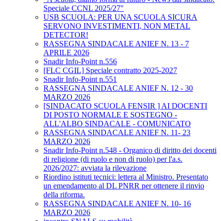
Speciale CCNL 2025/27"
USB SCUOLA: PER UNA SCUOLA SICURA
SERVONO INVESTIMENTI, NON METAL
DETECTOR!
RASSEGNA SINDACALE ANIEF N. 13 - 7
APRILE 2026
Snadir Info-Point n.556
[FLC CGIL] Speciale contratto 2025-2027
Snadir Info-Point n.551
RASSEGNA SINDACALE ANIEF N. 12 - 30
MARZO 2026
[SINDACATO SCUOLA FENSIR ] AI DOCENTI
DI POSTO NORMALE E SOSTEGNO -
ALL'ALBO SINDACALE - COMUNICATO
RASSEGNA SINDACALE ANIEF N. 11- 23
MARZO 2026
Snadir Info-Point n.548 - Organico di diritto dei docenti
di religione (di ruolo e non di ruolo) per l'a.s.
2026/2027: avviata la rilevazione
Riordino istituti tecnici: lettera al Ministro. Presentato
un emendamento al DL PNRR per ottenere il rinvio
della riforma.
RASSEGNA SINDACALE ANIEF N. 10- 16
MARZO 2026