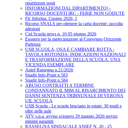
ripartizione posti
[INFORMAZIONI DAL DIPARTIMENTO] -
RICORSO DOCENTI IRC - FERIE NON GODUTE
Flc Informa. Giugno 2026, 1
Ricorso SNALS per ottenere la carta docente: raccolta
adesioni
Cisl Scuola news n. 10 05 giugno 2026
Esonero per la partecipazione al Convegno Orizzonte
Partenza
USB SCUOLA, OSA E CAMBIARE ROTTA -
TAVOLA ROTONDA: INDICAZIONI NAZIONALI
E TRASFORMAZIONE DELLA SCUOLA. UNA
VICENDA ESEMPLARE
Anief Rassegna n.21/2026
Snadir Info-Point n.583
Snadir Info-Point n.584
ABUSO CONTRATTI A TERMINE
CONDANNATO IL MIM AL RISARCIMENTO DEI
DANNI SENTENZA TRIBNUNALE DI VERONA
UIL SCUOLA
USB Scuola - Le scuole bruciano in estate: 30 gradi e
oltre nelle aule
ATV s.p.a. avviso sciopero 29 maggio 2026 servizi
minimi garantiti
RASSEGNA SINDACALE ANIEF N. 20 - 25