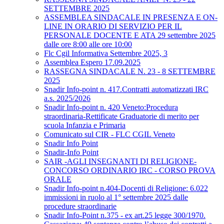
SETTEMBRE 2025
ASSEMBLEA SINDACALE IN PRESENZA E ON-
LINE IN ORARIO DI SERVIZIO PER IL
PERSONALE DOCENTE E ATA 29 settembre 2025
dalle ore 8:00 alle ore 10:00
Flc Cgil Informativa Settembre 2025, 3
Assemblea Espero 17.09.2025
RASSEGNA SINDACALE N. 23 - 8 SETTEMBRE
2025
Snadir Info-point n. 417.Contratti automatizzati IRC
a.s. 2025/2026
Snadir Info-point n. 420 Veneto:Procedura
straordinaria-Rettificate Graduatorie di merito per
scuola Infanzia e Primaria
Comunicato sul CIR - FLC CGIL Veneto
Snadir Info Point
Snadir-Info Point
SAIR -AGLI INSEGNANTI DI RELIGIONE-
CONCORSO ORDINARIO IRC - CORSO PROVA
ORALE
Snadir Info-point n.404-Docenti di Religione: 6.022
immissioni in ruolo al 1° settembre 2025 dalle
procedure straordinarie
Snadir Info-Point n.375 - ex art.25 legge 300/1970.