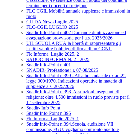
Cassazione: 49 sentenze contro l’abuso dei contratti a
termine per i docenti di religione
FLC CGIL Mobilità annuale supplenze e immissioni in
ruolo
GILDA News Luglio 2025
FLC-CGIL LUGLIO 2025
Snadir Info-Point n.402 Domande di utilizzazione ed
assegnazione provvisoria per l’a.s. 2025/2026
UIL SCUOLA RUA:la libertà di rappresentare gli
iscritti va oltre l'obbligo di firma di un CCNL
Flc Informa. Luglio 2025, 2
SADOC INFORMA N. 2 - 2025
Snadir Info-Point n.401
SNADIR- Professione i.r. 07-08/2025
Snadir Info-Point n.399 - All'albo sindacale ex art.25
legge 300/1970. Indicazioni operative in materia di
supplenze a.s. 2025/2026
Snadir Info-Point n.398. Assunzioni insegnanti di
religione: oltre 4.500 immissioni in ruolo previste per il
1° settembre 2025
Snadir- Info Point
Snadir Info-Point n.395
Flc Informa. Luglio 2025, 1
Snadir Info-Point n.394.Scuola, audizione VII
commissione, FGU: vogliamo confronto aperto e