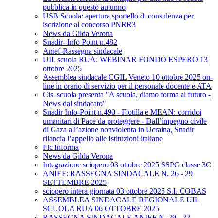
pubblica in questo autunno
USB Scuola: apertura sportello di consulenza per
iscrizione al concorso PNRR3
News da Gilda Verona
Snadir- Info Point n.482
Anief-Rassegna sindacale
UIL scuola RUA: WEBINAR FONDO ESPERO 13
ottobre 2025
Assemblea sindacale CGIL Veneto 10 ottobre 2025 on-
line in orario di servizio per il personale docente e ATA
Cisl scuola presenta "A scuola, diamo forma al futuro -
News dal sindacato"
Snadir Info-Point n.490 - Flotilla e MEAN: corridoi
umanitari di Pace da proteggere - Dall’impegno civile
di Gaza all’azione nonviolenta in Ucraina, Snadir
rilancia l’appello alle Istituzioni italiane
Flc Informa
News da Gilda Verona
Integrazione sciopero 03 ottobre 2025 SSPG classe 3C
ANIEF: RASSEGNA SINDACALE N. 26 - 29
SETTEMBRE 2025
sciopero intera giornata 03 ottobre 2025 S.I. COBAS
ASSEMBLEA SINDACALE REGIONALE UIL
SCUOLA RUA 06 OTTOBRE 2025
RASSEGNA SINDACALE ANIEF N. 29 - 22