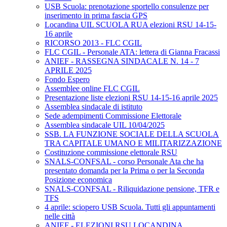
USB Scuola: prenotazione sportello consulenze per
inserimento in prima fascia GPS
Locandina UIL SCUOLA RUA elezioni RSU 14-15-
16 aprile
RICORSO 2013 - FLC CGIL
FLC CGIL - Personale ATA: lettera di Gianna Fracassi
ANIEF - RASSEGNA SINDACALE N. 14 - 7
APRILE 2025
Fondo Espero
Assemblee online FLC CGIL
Presentazione liste elezioni RSU 14-15-16 aprile 2025
Assemblea sindacale di istituto
Sede adempimenti Commissione Elettorale
Assemblea sindacale UIL 10/04/2025
SSB. LA FUNZIONE SOCIALE DELLA SCUOLA
TRA CAPITALE UMANO E MILITARIZZAZIONE
Costituzione commissione elettorale RSU
SNALS-CONFSAL - corso Personale Ata che ha
presentato domanda per la Prima o per la Seconda
Posizione economica
SNALS-CONFSAL - Riliquidazione pensione, TFR e
TFS
4 aprile: sciopero USB Scuola. Tutti gli appuntamenti
nelle città
ANIEF - ELEZIONI RSU LOCANDINA