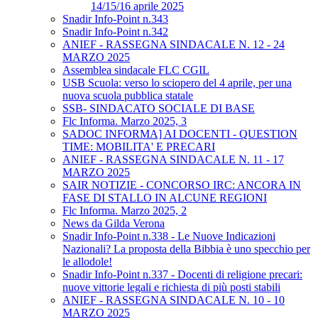
14/15/16 aprile 2025
Snadir Info-Point n.343
Snadir Info-Point n.342
ANIEF - RASSEGNA SINDACALE N. 12 - 24
MARZO 2025
Assemblea sindacale FLC CGIL
USB Scuola: verso lo sciopero del 4 aprile, per una
nuova scuola pubblica statale
SSB- SINDACATO SOCIALE DI BASE
Flc Informa. Marzo 2025, 3
SADOC INFORMA] AI DOCENTI - QUESTION
TIME: MOBILITA' E PRECARI
ANIEF - RASSEGNA SINDACALE N. 11 - 17
MARZO 2025
SAIR NOTIZIE - CONCORSO IRC: ANCORA IN
FASE DI STALLO IN ALCUNE REGIONI
Flc Informa. Marzo 2025, 2
News da Gilda Verona
Snadir Info-Point n.338 - Le Nuove Indicazioni
Nazionali? La proposta della Bibbia è uno specchio per
le allodole!
Snadir Info-Point n.337 - Docenti di religione precari:
nuove vittorie legali e richiesta di più posti stabili
ANIEF - RASSEGNA SINDACALE N. 10 - 10
MARZO 2025