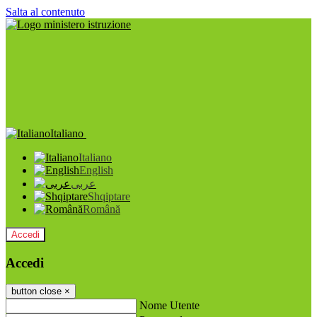
Salta al contenuto
Italiano
Italiano
English
عربى
Shqiptare
Română
Accedi
Accedi
button close
×
Nome Utente