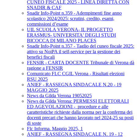
CUNEO FISCALE 2025 - LINEA DIRETTA CON
SNADIR & CAF
Snadir Info-Point n.359 - Adempimenti fine anno
scolastico 2024/2025: scrutini, credito, esami,
commissioni d’esame
UIL SCUOLA VERONA- IL PROGETTO
ERASMUS- UNIVERSITA' DEGLI STUDI
BICOCCA DI MILANO PLACES
Snadir Info-Point n.357 - Taglio del cuneo fiscale 2025:
attivo su NoiPA il self-service per la gestione dei
benefici fiscali
FENSIR - CARTA DOCENTE Tribunale di Verona dà
ragione a FENSIR
Comunicato FLC CGIL Verona - Risultati elezioni
RSU 2025
ANIEF - RASSEGNA SINDACALE N.20 - 19
MAGGIO 2025
News da Gilda Verona 19052025
News da Gilda Verona: PERMESSI ELETTORALI
ED AGEVOLAZIONI - procedure e alle
caratteristiche richieste dalla norma per la conferma dei
docenti precari che hanno lavorato nel 2024-25 su posti
di soste
Flc Informa. Maggio 2025, 1
ANIEF - RASSEGNA SINDACALE N. 19 - 12