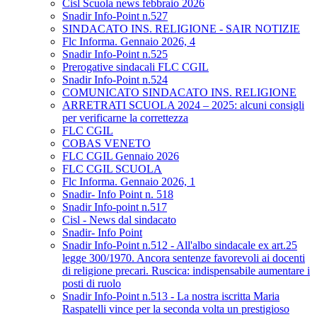
Cisl Scuola news febbraio 2026
Snadir Info-Point n.527
SINDACATO INS. RELIGIONE - SAIR NOTIZIE
Flc Informa. Gennaio 2026, 4
Snadir Info-Point n.525
Prerogative sindacali FLC CGIL
Snadir Info-Point n.524
COMUNICATO SINDACATO INS. RELIGIONE
ARRETRATI SCUOLA 2024 – 2025: alcuni consigli
per verificarne la correttezza
FLC CGIL
COBAS VENETO
FLC CGIL Gennaio 2026
FLC CGIL SCUOLA
Flc Informa. Gennaio 2026, 1
Snadir- Info Point n. 518
Snadir Info-point n.517
Cisl - News dal sindacato
Snadir- Info Point
Snadir Info-Point n.512 - All'albo sindacale ex art.25
legge 300/1970. Ancora sentenze favorevoli ai docenti
di religione precari. Ruscica: indispensabile aumentare i
posti di ruolo
Snadir Info-Point n.513 - La nostra iscritta Maria
Raspatelli vince per la seconda volta un prestigioso