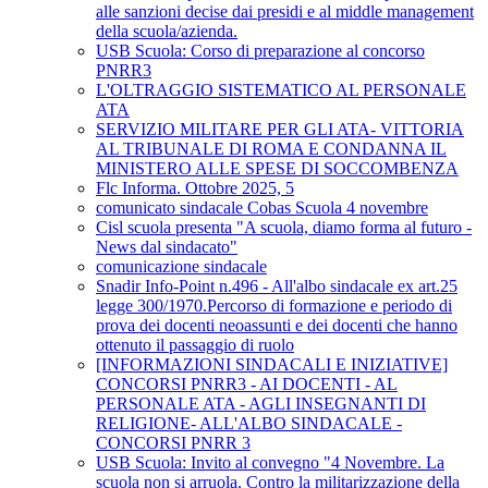
alle sanzioni decise dai presidi e al middle management
della scuola/azienda.
USB Scuola: Corso di preparazione al concorso
PNRR3
L'OLTRAGGIO SISTEMATICO AL PERSONALE
ATA
SERVIZIO MILITARE PER GLI ATA- VITTORIA
AL TRIBUNALE DI ROMA E CONDANNA IL
MINISTERO ALLE SPESE DI SOCCOMBENZA
Flc Informa. Ottobre 2025, 5
comunicato sindacale Cobas Scuola 4 novembre
Cisl scuola presenta "A scuola, diamo forma al futuro -
News dal sindacato"
comunicazione sindacale
Snadir Info-Point n.496 - All'albo sindacale ex art.25
legge 300/1970.Percorso di formazione e periodo di
prova dei docenti neoassunti e dei docenti che hanno
ottenuto il passaggio di ruolo
[INFORMAZIONI SINDACALI E INIZIATIVE]
CONCORSI PNRR3 - AI DOCENTI - AL
PERSONALE ATA - AGLI INSEGNANTI DI
RELIGIONE- ALL'ALBO SINDACALE -
CONCORSI PNRR 3
USB Scuola: Invito al convegno "4 Novembre. La
scuola non si arruola. Contro la militarizzazione della