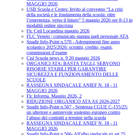
MAGGIO 2026
USB Scuola e Cestes: Invito al convegno “La crisi
della società e le fondamenta della scuola: oltre
l’emergenza, verso il futuro” 5 maggio 2026 ore 8-13 in
modalità online sincrona
Flc Cgil Locandina maggio 2026
FLC Veneto | comunicato stampa tagli personale ATA
Snadir Info-Point n.570 - Adempimenti fine anno
scolastico 2025/2026: scrutini, credito, esami,
commissioni d’esame
Cisl Scuola news n. 9 20 maggio 2026
ORGANICI ATA: BASTA TAGLI, SERVONO
RISORSE STABILI PER GARANTIRE
SICUREZZA E FUNZIONAMENTO DELLE
SCUOLE
RASSEGNA SINDACALE ANIEF N. 18 - 11
MAGGIO 2026
Flc Informa. Maggio 2026, 2
RIDUZIONE ORGANICO ATA AS 2026-2027
Snadir Info-Point n.567 - Sentenza CGUE C‑155/25:
un ulteriore e autorevole sostegno europeo contro
l’abuso dei contratti a termine nella scuola
RASSEGNA SINDACALE ANIEF N. 18 - 11
MAGGIO 2026
Snadir Info-Point n.566- All'albo sindacale ex art.25