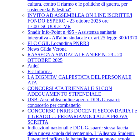
cultura, contro il riarmo e le politiche di guerra, per
sostenere la Palestina"
INVITO AD ASSEMBLEA ON LINE ISCRITTE/I
FONDO ESPERO - 23 ottobre 2025 ore
17.00_SCUOLE_VR
Snadir Info-Point n.495 - Assistenza sanitaria
integrativa - All'albo sindacale ex art.25 legge 300/1970
FLC CGIL Locandina PNRR3
News Gilda Verona
RASSEGNA SINDACALE ANIEF N. 29 - 20
OTTOBRE 2025
Anief
Flc Informa.
LA DIGNITA' CALPESTATA DEL PERSONALE
ATA
CONCORSI ATA TRIENNALI? SI CON
ADEGUAMENTO STIPENDIALE
USB: Assemblea online aperta. DDL Gasparri:
conoscerlo per combatterlo
CONCORSO PNRR3 DOCENTI SECONDARIA I e
II GRADO … PREPARIAMOCI ALLA PROVA
SCRITTA
Indicazioni nazionali e DDL Gasparri: stessa faccia
della nuova scuola del ventennio. L’Alleanza Studenti-
Lavoratori rafforza la battaglia per una nuova scuola