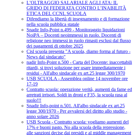
L’OLTRAGGIO SALARIALE AGLI ATA: IL
GRIDO DI FEDERATA CONTRO L’INABILITÀ
ETICA DEL CCNL SCUOLA
Difendiamo la libertà di insegnamento e di formazione
nella scuola pubblica statale
Snadir Info-Point n.499 - Monitoraggio liquidazioni
NoiPA – Docenti neoimmessi in ruolo. Docenti di
religione neo immessi in ruolo rimasti esclusi dal flusso
dei pagamenti di ottobre 2025
Cisl scuola presenta "A scuola, diamo forma al futuro -
News dal sindacato"
nadir Info-Point n.500 - Carta del Docente: inaccettabili
ritardi, si trovi soluzione per usare immediatamente i
residui - All'albo sindacale ex art.25 legge 300/1970
USB SCUOLA - Assemblea online 14 novembre ore
17-19
Contratto scuola: operazione verità, aumenti da fame ed
arretrati irrisori. Soldi in droni e F35, la scuola rasa al
suolo!!!
Snadir Info-point n.501. All'albo sindacale ex art.25
legge 300/1970 - Per avvalersi del diritto allo studio -
anno solare 2026
USB Scuola - Contratto scuola: vogliamo aumenti del
17% e buoni pasto. No alla scuola della repressione,
alle sanzioni decise dai presidi e al middle management