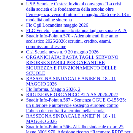
USB Scuola e Cestes: Invito al convegno “La crisi
della società e le fondamenta della scuola: oltre
l’emergenza, verso il futuro” 5 maggio 2026 ore 8-13 in
modalità online sincrona
Flc Cgil Locandina maggio 2026
FLC Veneto | comunicato stampa tagli personale ATA
Snadir Info-Point n.570 - Adempimenti fine anno
scolastico 2025/2026: scrutini, credito, esami,
commissioni d’esame
Cisl Scuola news n. 9 20 maggio 2026
ORGANICI ATA: BASTA TAGLI, SERVONO
RISORSE STABILI PER GARANTIRE
SICUREZZA E FUNZIONAMENTO DELLE
SCUOLE
RASSEGNA SINDACALE ANIEF N. 18 - 11
MAGGIO 2026
Flc Informa. Maggio 2026, 2
RIDUZIONE ORGANICO ATA AS 2026-2027
Snadir Info-Point n.567 - Sentenza CGUE C‑155/25:
un ulteriore e autorevole sostegno europeo contro
l’abuso dei contratti a termine nella scuola
RASSEGNA SINDACALE ANIEF N. 18 - 11
MAGGIO 2026
Snadir Info-Point n.566- All'albo sindacale ex art.25
legge 300/1970. Adesione ricorso “Recupero RPD” per