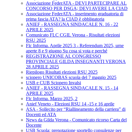
Associazione FederATA - DEVI PARTECIPARE AL
CONCORSO PER DSGA; DEVI AVERE LA CIAD
Associazione FederATA - inserimento graduatoria di
prima fascia ATA? la CIAD è obbligatoria
ANIEF - RASSEGNA SINDACALE N. 16 - 22
APRILE 2025
Comunicato FLC CGIL Verona - Risultati elezioni
RSU 2025
Flc Informa. Aprile 2025 3 - Referendum 2025, urne
aperte 8 e 9 giugno Su cosa si vota e perché
REGISTRAZIONE AL CONGRESSO
PROVINCIALE GILDA INSEGNANTI VERONA
28 APRILE 2025
Riepilogo Risultati elezioni RSU 2025
sciopero UNICOBAS scuola del 7 maggio 2025
USB e CUB Sciopero Invalsi
ANIEF - RASSEGNA SINDACALE N. 15 - 14
APRILE 2025
Flc Informa. Marzo 2025, 2
Anief Veneto - Elezioni RSU 14 -15 e 16 aprile
ASA - Sollecito per “Riallineamento della carriera” di
Docenti ed ATA
News da Gilda Verona - Comunicato ricorso Carta del
Docente
USB Scuola: prenotazione sportello consulenze per