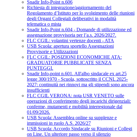
Snadir Info-Point n.606
Richiesta di integrazione/aggiornamento del
Regolamento d’Istituto per lo svolgimento delle riunioni
degli Organi Collegiali deliberativi in modalità
telematica o mista
Snadir Info-Point n.604 - Domande di utilizzazione ed
assegnazione provvisoria per l’a.s. 2026/2027.
FLC CGIL: volantini vertenze docenti - ATA
USB Scuola: apertura sportello Assegnazioni
Provvisorie e Utilizzazioni
FLC CGIL: POSIZIONI ECONOMICHE ATA:
GRADUATORIE PUBBLICATE SENZA
PUNTEGGI.
Snadir Info-point n.601. All'albo sindacale ex art.25
legge 300/1970 - Scuola, sottoscritto il CCNL 2025-
2027: continuità nei rinnovi ma gli stipendi sono ancora
insufficienti
FLC CGIL VERONA: nota USR VENETO sulle
operazioni di conferimento degli incarichi dirigenziali:
conferme, mutamenti e mobilità interregionale dal
01/09/2026.
USB Scuola: Assemblea online su supplenze e
immissioni in ruolo A.S. 2026/27
USB Scuola: Accordo Sindacale su Riunioni e Collegi
on Line. Un ulteriore passo verso il silenzio