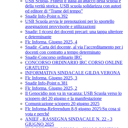
USB Scuola- Fratelli d’Italia all'attacco della scuola e
della verità storica. USB scuola solidarizza con autori
ed editore di “Trame del tempo”
Snadir Info-Point n.392
USB Scuola avvia le prenotazioni per lo sportello
assegnazioni provvisorie e utilizzazioni
Snadir: I ricorsi dei docenti precari: una tappa ulteriore
e determinante
Flc Informa. Giugno 2025, 4
Snadir -Carta del docente, al via l’accreditamento per i
docenti con contratto a tempo determinato
Snadir-Concorso ordinario IRC
CONCORSO ORDINARIO IRC CORSO ONLINE
GRATUITO
INFORMATIVA SINDACALE GILDA VERONA
Flc Informa. Giugno 2025, 3
Snadir Info-Point n.381
Flc Informa. Giugno 2025, 2
Il Genocidio non va in vacanza: USB Scuola verso lo
sciopero del 20 giugno e la manifestazione
Comunicazione sciopero 20 giugno 2025
Flc Informa-Referendum 8-9 giugno 2025:Su cosa si
vota e perché
ANIEF - RASSEGNA SINDACALE N. 22 - 3
GIUGNO 2025