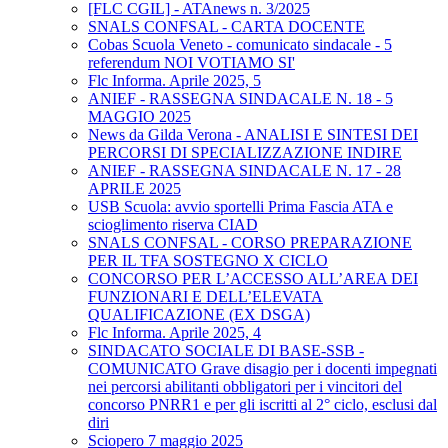
[FLC CGIL] - ATAnews n. 3/2025
SNALS CONFSAL - CARTA DOCENTE
Cobas Scuola Veneto - comunicato sindacale - 5
referendum NOI VOTIAMO SI'
Flc Informa. Aprile 2025, 5
ANIEF - RASSEGNA SINDACALE N. 18 - 5
MAGGIO 2025
News da Gilda Verona - ANALISI E SINTESI DEI
PERCORSI DI SPECIALIZZAZIONE INDIRE
ANIEF - RASSEGNA SINDACALE N. 17 - 28
APRILE 2025
USB Scuola: avvio sportelli Prima Fascia ATA e
scioglimento riserva CIAD
SNALS CONFSAL - CORSO PREPARAZIONE
PER IL TFA SOSTEGNO X CICLO
CONCORSO PER L’ACCESSO ALL’AREA DEI
FUNZIONARI E DELL’ELEVATA
QUALIFICAZIONE (EX DSGA)
Flc Informa. Aprile 2025, 4
SINDACATO SOCIALE DI BASE-SSB -
COMUNICATO Grave disagio per i docenti impegnati
nei percorsi abilitanti obbligatori per i vincitori del
concorso PNRR1 e per gli iscritti al 2° ciclo, esclusi dal
diri
Sciopero 7 maggio 2025