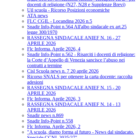
docenti di religione (N27, N28 e Supplenze Brevi)
Uil scuola - Ricorso Posizioni economiche
ATA news
FLC CGIL - Locandina 2026 n.5
Snadir Info-Point n.564 All'albo sindacale ex art.25
legge 300/1970
RASSEGNA SINDACALE ANIEF N. 16 - 27
APRILE 2026
Flc Informa. Aprile 2026, 4
Snadir Info-Point n.562 - Risarciti i docenti di religione:
la Corte d’Appello di Venezia sancisce l’abuso nei
contratti a termine
Cisl Scuola news n. 7 20 aprile 2026
Ricorso SNALS per ottenere la carta docente: raccolta
adesioni
RASSEGNA SINDACALE ANIEF N. 15 - 20
APRILE 2026
Flc Informa. Aprile 2026, 3
RASSEGNA SINDACALE ANIEF N. 14 - 13
APRILE 2026
Snadir news n.869
Snadir Info-Point n.558
Flc Informa. Aprile 2026, 2
"A scuola, diamo forma al futuro - News dal sindacato.
Speciale CCNL 2025/27"