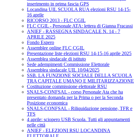
inserimento in prima fascia GPS
Locandina UIL SCUOLA RUA elezioni RSU 14-15-
16 aprile
RICORSO 2013 - FLC CGIL
FLC CGIL - Personale ATA: lettera di Gianna Fracassi
ANIEF - RASSEGNA SINDACALE N. 14 - 7
APRILE 2025
Fondo Espero
Assemblee online FLC CGIL
Presentazione liste elezioni RSU 14-15-16 aprile 2025
Assemblea sindacale di istituto
Sede adempimenti Commissione Elettorale
Assemblea sindacale UIL 10/04/2025
SSB. LA FUNZIONE SOCIALE DELLA SCUOLA
TRA CAPITALE UMANO E MILITARIZZAZIONE
Costituzione commissione elettorale RSU
SNALS-CONFSAL - corso Personale Ata che ha
presentato domanda per la Prima o per la Seconda
Posizione economica
SNALS-CONFSAL - Riliquidazione pensione, TFR e
TFS
4 aprile: sciopero USB Scuola. Tutti gli appuntamenti
nelle città
ANIEF - ELEZIONI RSU LOCANDINA
ELETTORALE