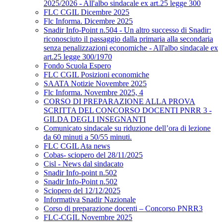
2025/2026 - All'albo sindacale ex art.25 legge 300
FLC CGIL Dicembre 2025
Flc Informa. Dicembre 2025
Snadir Info-Point n.504 - Un altro successo di Snadir:
riconosciuto il passaggio dalla primaria alla secondaria
senza penalizzazioni economiche - All'albo sindacale ex
art.25 legge 300/1970
Fondo Scuola Espero
FLC CGIL Posizioni economiche
SAATA Notizie Novembre 2025
Flc Informa. Novembre 2025, 4
CORSO DI PREPARAZIONE ALLA PROVA
SCRITTA DEL CONCORSO DOCENTI PNRR 3 -
GILDA DEGLI INSEGNANTI
Comunicato sindacale su riduzione dell’ora di lezione
da 60 minuti a 50/55 minuti.
FLC CGIL Ata news
Cobas- sciopero del 28/11/2025
Cisl - News dal sindacato
Snadir Info-point n.502
Snadir Info-Point n.502
Sciopero del 12/12/2025
Informativa Snadir Nazionale
Corso di preparazione docenti – Concorso PNRR3
FLC-CGIL Novembre 2025