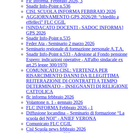
Flc Informa. Febbraio 2026, 3
Snadir Info-Point n.536
CISL SCUOLA INFORMA FEBBRAIO 2026
AGGIORNAMENTO GPS 2026/28: “chiedilo a
effellecì” FLC CGIL
[SINDACATO DOCENTI - SADOC INFORMA]
GPS 2026
Snadir Info-Point n.535
Feder Ata - Seminario 2 marzo 2026
Seminario regionale di formazione personale A.T.A.
Snadir Info-Point n.533 - Adesione al Fondo pensione
Espero: indicazioni operative - All'albo sindacale ex
art.25 legge 300/1970
COMUNICATO CISL: VERTENZA PER
RISARCIMENTO DANNI DA ILLEGITTIMA
REITERAZIONE DI CONTRATTI A TEMPO
DETERMINATO – INSEGNANTI DI RELIGIONE
CATTOLICA
flc informa febbraio 2026
Volantone n. 1 - gennaio 2026
FLC INFORMA Febbraio 2026 - 1
Diffusione locandina – Seminario di formazione “La
scuola del NOI” - ANIEF VERONA
Comunicato FLC CGIL
Cisl Scuola news febbraio 2026