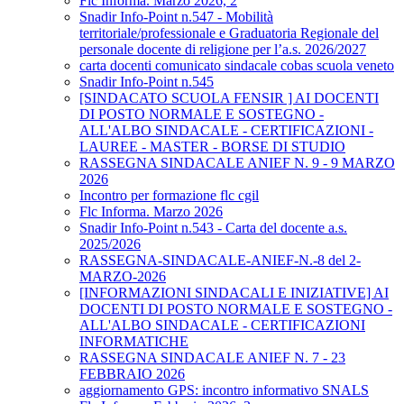
Flc Informa. Marzo 2026, 2
Snadir Info-Point n.547 - Mobilità
territoriale/professionale e Graduatoria Regionale del
personale docente di religione per l’a.s. 2026/2027
carta docenti comunicato sindacale cobas scuola veneto
Snadir Info-Point n.545
[SINDACATO SCUOLA FENSIR ] AI DOCENTI
DI POSTO NORMALE E SOSTEGNO -
ALL'ALBO SINDACALE - CERTIFICAZIONI -
LAUREE - MASTER - BORSE DI STUDIO
RASSEGNA SINDACALE ANIEF N. 9 - 9 MARZO
2026
Incontro per formazione flc cgil
Flc Informa. Marzo 2026
Snadir Info-Point n.543 - Carta del docente a.s.
2025/2026
RASSEGNA-SINDACALE-ANIEF-N.-8 del 2-
MARZO-2026
[INFORMAZIONI SINDACALI E INIZIATIVE] AI
DOCENTI DI POSTO NORMALE E SOSTEGNO -
ALL'ALBO SINDACALE - CERTIFICAZIONI
INFORMATICHE
RASSEGNA SINDACALE ANIEF N. 7 - 23
FEBBRAIO 2026
aggiornamento GPS: incontro informativo SNALS