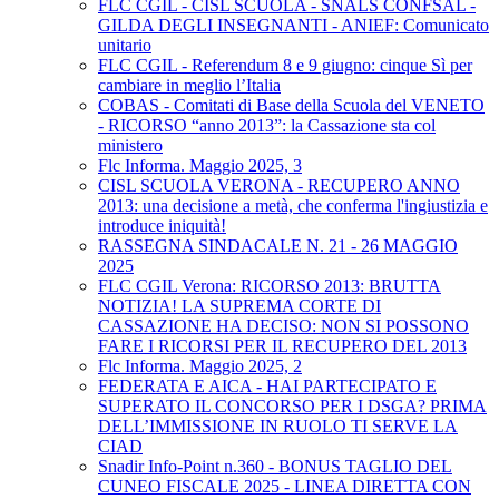
FLC CGIL - CISL SCUOLA - SNALS CONFSAL -
GILDA DEGLI INSEGNANTI - ANIEF: Comunicato
unitario
FLC CGIL - Referendum 8 e 9 giugno: cinque Sì per
cambiare in meglio l’Italia
COBAS - Comitati di Base della Scuola del VENETO
- RICORSO “anno 2013”: la Cassazione sta col
ministero
Flc Informa. Maggio 2025, 3
CISL SCUOLA VERONA - RECUPERO ANNO
2013: una decisione a metà, che conferma l'ingiustizia e
introduce iniquità!
RASSEGNA SINDACALE N. 21 - 26 MAGGIO
2025
FLC CGIL Verona: RICORSO 2013: BRUTTA
NOTIZIA! LA SUPREMA CORTE DI
CASSAZIONE HA DECISO: NON SI POSSONO
FARE I RICORSI PER IL RECUPERO DEL 2013
Flc Informa. Maggio 2025, 2
FEDERATA E AICA - HAI PARTECIPATO E
SUPERATO IL CONCORSO PER I DSGA? PRIMA
DELL’IMMISSIONE IN RUOLO TI SERVE LA
CIAD
Snadir Info-Point n.360 - BONUS TAGLIO DEL
CUNEO FISCALE 2025 - LINEA DIRETTA CON