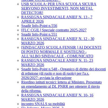
USB SCUOLA: PER UNA SCUOLA SICURA
SERVONO INVESTIMENTI, NON METAL
DETECTOR!
RASSEGNA SINDACALE ANIEF N. 13 - 7
APRILE 2026
Snadir Info-Point n.556
[FLC CGIL] Speciale contratto 2025-2027
Snadir Info-Point n.551
RASSEGNA SINDACALE ANIEF N. 12 - 30
MARZO 2026
[SINDACATO SCUOLA FENSIR ] AI DOCENTI
DI POSTO NORMALE E SOSTEGNO -
ALL'ALBO SINDACALE - COMUNICATO
RASSEGNA SINDACALE ANIEF N. 11- 23
MARZO 2026
Snadir Info-Point n.548 - Organico di diritto dei docenti
di religione (di ruolo e non di ruolo) per l'a.s.
2026/2027: avviata la rilevazione
Riordino istituti tecnici: lettera al Ministro. Presentato
un emendamento al DL PNRR per ottenere il rinvio
della riforma.
RASSEGNA SINDACALE ANIEF N. 10- 16
MARZO 2026
incontro SNALS su mobilità