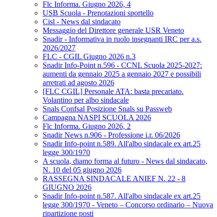
Flc Informa. Giugno 2026, 4
USB Scuola - Prenotazioni sportello
Cisl - News dal sindacato
Messaggio del Direttore generale USR Veneto
Snadir - Informativa in ruolo insegnanti IRC per a.s.
2026/2027
FLC - CGIL Giugno 2026 n.3
Snadir Info-Point n.596 - CCNL Scuola 2025-2027:
aumenti da gennaio 2025 a gennaio 2027 e possibili
arretrati ad agosto 2026
[FLC CGIL] Personale ATA: basta precariato.
Volantino per albo sindacale
Snals Confsal Posizione Snals su Passweb
Campagna NASPI SCUOLA 2026
Flc Informa. Giugno 2026, 2
Snadir News n.906 - Professione i.r. 06/2026
Snadir Info-point n.589. All'albo sindacale ex art.25
legge 300/1970
A scuola, diamo forma al futuro - News dal sindacato,
N. 10 del 05 giugno 2026
RASSEGNA SINDACALE ANIEF N. 22 - 8
GIUGNO 2026
Snadir Info-point n.587. All'albo sindacale ex art.25
legge 300/1970 - Veneto – Concorso ordinario – Nuova
ripartizione posti