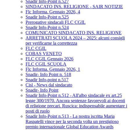
Snadir Info-Point n.527
SINDACATO INS. RELIGIONE - SAIR NOTIZIE
Flc Informa. Gennaio 2026, 4
Snadir Info-Point n.525
Prerogative sindacali FLC CGIL
Snadir Info-Point n.524
COMUNICATO SINDACATO INS. RELIGIONE
ARRETRATI SCUOLA 2024 – 2025: alcuni consigli
per verificarne la correttezza
FLC CGIL
COBAS VENETO
FLC CGIL Gennaio 2026
FLC CGIL SCUOLA
Flc Informa. Gennaio 2026, 1
Snadir- Info Point n. 518
Snadir Info-point n.517
Cisl - News dal sindacato
Snadir- Info Point
Snadir Info-Point n.512 - All'albo sindacale ex art.25
legge 300/1970. Ancora sentenze favorevoli ai docenti
di religione precari. Ruscica: indispensabile aumentare i
posti di ruolo
Snadir Info-Point n.513 - La nostra iscritta Maria
Raspatelli vince per la seconda volta un prestigioso
premio internazionale Global Education Awards