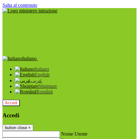
Salta al contenuto
Italiano
Italiano
English
عربى
Shqiptare
Română
Accedi
Accedi
button close
×
Nome Utente