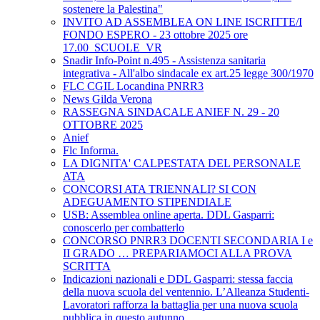
sostenere la Palestina"
INVITO AD ASSEMBLEA ON LINE ISCRITTE/I
FONDO ESPERO - 23 ottobre 2025 ore
17.00_SCUOLE_VR
Snadir Info-Point n.495 - Assistenza sanitaria
integrativa - All'albo sindacale ex art.25 legge 300/1970
FLC CGIL Locandina PNRR3
News Gilda Verona
RASSEGNA SINDACALE ANIEF N. 29 - 20
OTTOBRE 2025
Anief
Flc Informa.
LA DIGNITA' CALPESTATA DEL PERSONALE
ATA
CONCORSI ATA TRIENNALI? SI CON
ADEGUAMENTO STIPENDIALE
USB: Assemblea online aperta. DDL Gasparri:
conoscerlo per combatterlo
CONCORSO PNRR3 DOCENTI SECONDARIA I e
II GRADO … PREPARIAMOCI ALLA PROVA
SCRITTA
Indicazioni nazionali e DDL Gasparri: stessa faccia
della nuova scuola del ventennio. L’Alleanza Studenti-
Lavoratori rafforza la battaglia per una nuova scuola
pubblica in questo autunno