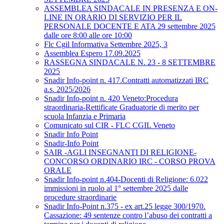
ASSEMBLEA SINDACALE IN PRESENZA E ON-
LINE IN ORARIO DI SERVIZIO PER IL
PERSONALE DOCENTE E ATA 29 settembre 2025
dalle ore 8:00 alle ore 10:00
Flc Cgil Informativa Settembre 2025, 3
Assemblea Espero 17.09.2025
RASSEGNA SINDACALE N. 23 - 8 SETTEMBRE
2025
Snadir Info-point n. 417.Contratti automatizzati IRC
a.s. 2025/2026
Snadir Info-point n. 420 Veneto:Procedura
straordinaria-Rettificate Graduatorie di merito per
scuola Infanzia e Primaria
Comunicato sul CIR - FLC CGIL Veneto
Snadir Info Point
Snadir-Info Point
SAIR -AGLI INSEGNANTI DI RELIGIONE-
CONCORSO ORDINARIO IRC - CORSO PROVA
ORALE
Snadir Info-point n.404-Docenti di Religione: 6.022
immissioni in ruolo al 1° settembre 2025 dalle
procedure straordinarie
Snadir Info-Point n.375 - ex art.25 legge 300/1970.
Cassazione: 49 sentenze contro l’abuso dei contratti a