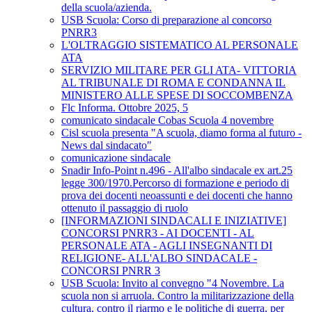
della scuola/azienda.
USB Scuola: Corso di preparazione al concorso
PNRR3
L'OLTRAGGIO SISTEMATICO AL PERSONALE
ATA
SERVIZIO MILITARE PER GLI ATA- VITTORIA
AL TRIBUNALE DI ROMA E CONDANNA IL
MINISTERO ALLE SPESE DI SOCCOMBENZA
Flc Informa. Ottobre 2025, 5
comunicato sindacale Cobas Scuola 4 novembre
Cisl scuola presenta "A scuola, diamo forma al futuro -
News dal sindacato"
comunicazione sindacale
Snadir Info-Point n.496 - All'albo sindacale ex art.25
legge 300/1970.Percorso di formazione e periodo di
prova dei docenti neoassunti e dei docenti che hanno
ottenuto il passaggio di ruolo
[INFORMAZIONI SINDACALI E INIZIATIVE]
CONCORSI PNRR3 - AI DOCENTI - AL
PERSONALE ATA - AGLI INSEGNANTI DI
RELIGIONE- ALL'ALBO SINDACALE -
CONCORSI PNRR 3
USB Scuola: Invito al convegno "4 Novembre. La
scuola non si arruola. Contro la militarizzazione della
cultura, contro il riarmo e le politiche di guerra, per