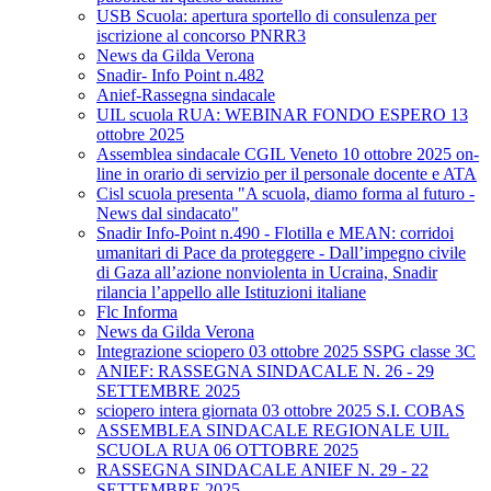
USB Scuola: apertura sportello di consulenza per
iscrizione al concorso PNRR3
News da Gilda Verona
Snadir- Info Point n.482
Anief-Rassegna sindacale
UIL scuola RUA: WEBINAR FONDO ESPERO 13
ottobre 2025
Assemblea sindacale CGIL Veneto 10 ottobre 2025 on-
line in orario di servizio per il personale docente e ATA
Cisl scuola presenta "A scuola, diamo forma al futuro -
News dal sindacato"
Snadir Info-Point n.490 - Flotilla e MEAN: corridoi
umanitari di Pace da proteggere - Dall’impegno civile
di Gaza all’azione nonviolenta in Ucraina, Snadir
rilancia l’appello alle Istituzioni italiane
Flc Informa
News da Gilda Verona
Integrazione sciopero 03 ottobre 2025 SSPG classe 3C
ANIEF: RASSEGNA SINDACALE N. 26 - 29
SETTEMBRE 2025
sciopero intera giornata 03 ottobre 2025 S.I. COBAS
ASSEMBLEA SINDACALE REGIONALE UIL
SCUOLA RUA 06 OTTOBRE 2025
RASSEGNA SINDACALE ANIEF N. 29 - 22
SETTEMBRE 2025