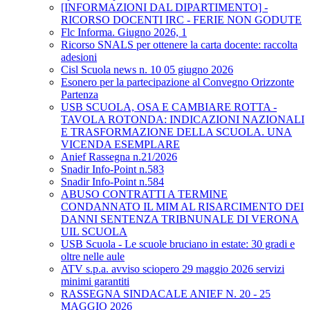
[INFORMAZIONI DAL DIPARTIMENTO] -
RICORSO DOCENTI IRC - FERIE NON GODUTE
Flc Informa. Giugno 2026, 1
Ricorso SNALS per ottenere la carta docente: raccolta
adesioni
Cisl Scuola news n. 10 05 giugno 2026
Esonero per la partecipazione al Convegno Orizzonte
Partenza
USB SCUOLA, OSA E CAMBIARE ROTTA -
TAVOLA ROTONDA: INDICAZIONI NAZIONALI
E TRASFORMAZIONE DELLA SCUOLA. UNA
VICENDA ESEMPLARE
Anief Rassegna n.21/2026
Snadir Info-Point n.583
Snadir Info-Point n.584
ABUSO CONTRATTI A TERMINE
CONDANNATO IL MIM AL RISARCIMENTO DEI
DANNI SENTENZA TRIBNUNALE DI VERONA
UIL SCUOLA
USB Scuola - Le scuole bruciano in estate: 30 gradi e
oltre nelle aule
ATV s.p.a. avviso sciopero 29 maggio 2026 servizi
minimi garantiti
RASSEGNA SINDACALE ANIEF N. 20 - 25
MAGGIO 2026