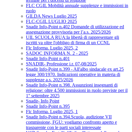
termine per i docenti di religione
FLC CGIL Mobilità annuale supplenze e immissioni in
ruolo
GILDA News Luglio 2025
FLC-CGIL LUGLIO 2025
Snadir Info-Point n.402 Domande di utilizzazione ed
assegnazione provvisoria per l’a.s. 2025/2026
UIL SCUOLA RUA:la libertà di rappresentare gli
iscritti va oltre l'obbligo di firma di un CCNL
Flc Informa. Luglio 2025, 2
SADOC INFORMA N. 2 - 2025
Snadir Info-Point n.401
SNADIR- Professione i.r. 07-08/2025
Snadir Info-Point n.399 - All'albo sindacale ex art.25
legge 300/1970. Indicazioni operative in materia di
supplenze a.s. 2025/2026
Snadir Info-Point n.398. Assunzioni insegnanti di
religione: oltre 4.500 immissioni in ruolo previste per il
1° settembre 2025
Snadir- Info Point
Snadir Info-Point n.395
Flc Informa. Luglio 2025, 1
Snadir Info-Point n.394.Scuola, audizione VII
commissione, FGU: vogliamo confronto aperto e
trasparente con le parti sociali interessate