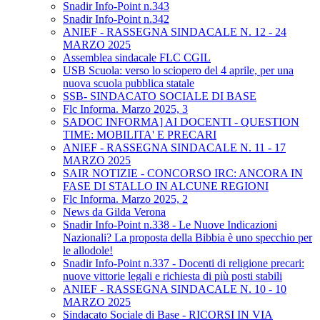
Snadir Info-Point n.343
Snadir Info-Point n.342
ANIEF - RASSEGNA SINDACALE N. 12 - 24
MARZO 2025
Assemblea sindacale FLC CGIL
USB Scuola: verso lo sciopero del 4 aprile, per una
nuova scuola pubblica statale
SSB- SINDACATO SOCIALE DI BASE
Flc Informa. Marzo 2025, 3
SADOC INFORMA] AI DOCENTI - QUESTION
TIME: MOBILITA' E PRECARI
ANIEF - RASSEGNA SINDACALE N. 11 - 17
MARZO 2025
SAIR NOTIZIE - CONCORSO IRC: ANCORA IN
FASE DI STALLO IN ALCUNE REGIONI
Flc Informa. Marzo 2025, 2
News da Gilda Verona
Snadir Info-Point n.338 - Le Nuove Indicazioni
Nazionali? La proposta della Bibbia è uno specchio per
le allodole!
Snadir Info-Point n.337 - Docenti di religione precari:
nuove vittorie legali e richiesta di più posti stabili
ANIEF - RASSEGNA SINDACALE N. 10 - 10
MARZO 2025
Sindacato Sociale di Base - RICORSI IN VIA