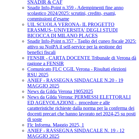
SNADIR & CAF
Snadir Info-Point n.359 - Adempimenti fine anno
scolastico 2024/2025: scrutini, credito, esami,
commissioni d’esame
UIL SCUOLA VERONA- IL PROGETTO
ERASMUS- UNIVERSITA' DEGLI STUDI
BICOCCA DI MILANO PLACES
Snadir Info-Point n.357 - Taglio del cuneo fiscale 2025:
attivo su NoiPA il self-service per la gestione dei
benefici fiscali
FENSIR - CARTA DOCENTE Tribunale di Verona dà
ragione a FENSIR
Comunicato FLC CGIL Verona - Risultati elezioni
RSU 2025
ANIEF - RASSEGNA SINDACALE N.20 - 19
MAGGIO 2025
News da Gilda Verona 19052025
News da Gilda Verona: PERMESSI ELETTORALI
ED AGEVOLAZIONI - procedure e alle
caratteristiche richieste dalla norma per la conferma dei
docenti precari che hanno lavorato nel 2024-25 su posti
di soste
Flc Informa. Maggio 2025, 1
ANIEF - RASSEGNA SINDACALE N. 19 - 12
MAGGIO 2025