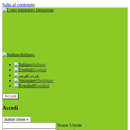
Salta al contenuto
Italiano
Italiano
English
عربى
Shqiptare
Română
Accedi
Accedi
button close
×
Nome Utente