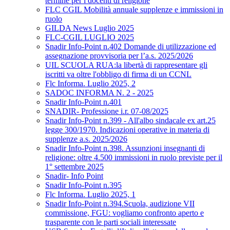
termine per i docenti di religione
FLC CGIL Mobilità annuale supplenze e immissioni in
ruolo
GILDA News Luglio 2025
FLC-CGIL LUGLIO 2025
Snadir Info-Point n.402 Domande di utilizzazione ed
assegnazione provvisoria per l’a.s. 2025/2026
UIL SCUOLA RUA:la libertà di rappresentare gli
iscritti va oltre l'obbligo di firma di un CCNL
Flc Informa. Luglio 2025, 2
SADOC INFORMA N. 2 - 2025
Snadir Info-Point n.401
SNADIR- Professione i.r. 07-08/2025
Snadir Info-Point n.399 - All'albo sindacale ex art.25
legge 300/1970. Indicazioni operative in materia di
supplenze a.s. 2025/2026
Snadir Info-Point n.398. Assunzioni insegnanti di
religione: oltre 4.500 immissioni in ruolo previste per il
1° settembre 2025
Snadir- Info Point
Snadir Info-Point n.395
Flc Informa. Luglio 2025, 1
Snadir Info-Point n.394.Scuola, audizione VII
commissione, FGU: vogliamo confronto aperto e
trasparente con le parti sociali interessate