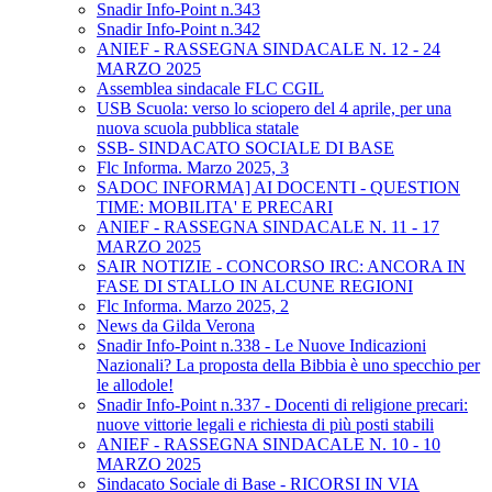
Snadir Info-Point n.343
Snadir Info-Point n.342
ANIEF - RASSEGNA SINDACALE N. 12 - 24
MARZO 2025
Assemblea sindacale FLC CGIL
USB Scuola: verso lo sciopero del 4 aprile, per una
nuova scuola pubblica statale
SSB- SINDACATO SOCIALE DI BASE
Flc Informa. Marzo 2025, 3
SADOC INFORMA] AI DOCENTI - QUESTION
TIME: MOBILITA' E PRECARI
ANIEF - RASSEGNA SINDACALE N. 11 - 17
MARZO 2025
SAIR NOTIZIE - CONCORSO IRC: ANCORA IN
FASE DI STALLO IN ALCUNE REGIONI
Flc Informa. Marzo 2025, 2
News da Gilda Verona
Snadir Info-Point n.338 - Le Nuove Indicazioni
Nazionali? La proposta della Bibbia è uno specchio per
le allodole!
Snadir Info-Point n.337 - Docenti di religione precari:
nuove vittorie legali e richiesta di più posti stabili
ANIEF - RASSEGNA SINDACALE N. 10 - 10
MARZO 2025
Sindacato Sociale di Base - RICORSI IN VIA