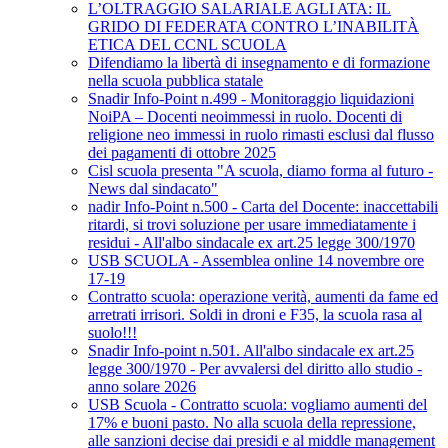
L’OLTRAGGIO SALARIALE AGLI ATA: IL
GRIDO DI FEDERATA CONTRO L’INABILITÀ
ETICA DEL CCNL SCUOLA
Difendiamo la libertà di insegnamento e di formazione
nella scuola pubblica statale
Snadir Info-Point n.499 - Monitoraggio liquidazioni
NoiPA – Docenti neoimmessi in ruolo. Docenti di
religione neo immessi in ruolo rimasti esclusi dal flusso
dei pagamenti di ottobre 2025
Cisl scuola presenta "A scuola, diamo forma al futuro -
News dal sindacato"
nadir Info-Point n.500 - Carta del Docente: inaccettabili
ritardi, si trovi soluzione per usare immediatamente i
residui - All'albo sindacale ex art.25 legge 300/1970
USB SCUOLA - Assemblea online 14 novembre ore
17-19
Contratto scuola: operazione verità, aumenti da fame ed
arretrati irrisori. Soldi in droni e F35, la scuola rasa al
suolo!!!
Snadir Info-point n.501. All'albo sindacale ex art.25
legge 300/1970 - Per avvalersi del diritto allo studio -
anno solare 2026
USB Scuola - Contratto scuola: vogliamo aumenti del
17% e buoni pasto. No alla scuola della repressione,
alle sanzioni decise dai presidi e al middle management