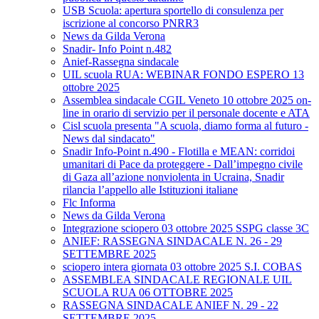
USB Scuola: apertura sportello di consulenza per
iscrizione al concorso PNRR3
News da Gilda Verona
Snadir- Info Point n.482
Anief-Rassegna sindacale
UIL scuola RUA: WEBINAR FONDO ESPERO 13
ottobre 2025
Assemblea sindacale CGIL Veneto 10 ottobre 2025 on-
line in orario di servizio per il personale docente e ATA
Cisl scuola presenta "A scuola, diamo forma al futuro -
News dal sindacato"
Snadir Info-Point n.490 - Flotilla e MEAN: corridoi
umanitari di Pace da proteggere - Dall’impegno civile
di Gaza all’azione nonviolenta in Ucraina, Snadir
rilancia l’appello alle Istituzioni italiane
Flc Informa
News da Gilda Verona
Integrazione sciopero 03 ottobre 2025 SSPG classe 3C
ANIEF: RASSEGNA SINDACALE N. 26 - 29
SETTEMBRE 2025
sciopero intera giornata 03 ottobre 2025 S.I. COBAS
ASSEMBLEA SINDACALE REGIONALE UIL
SCUOLA RUA 06 OTTOBRE 2025
RASSEGNA SINDACALE ANIEF N. 29 - 22
SETTEMBRE 2025