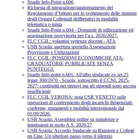
Snadir Info-Point n.606
Richiesta di integrazione/aggiornamento del
Regolamento d’Istituto per lo svolgimento delle riunioni
degli Organi Collegiali deliberativi in modalità
telematica o mista
Snadir Info-Point n.604 - Domande di utilizzazione ed
assegnazione provvisoria per l’a.s. 2026/2027.
FLC CGIL: volantini vertenze docenti - ATA
USB Scuola: apertura sportello Assegnazioni
Provvisorie e Utilizzazioni
FLC CGIL: POSIZIONI ECONOMICHE ATA:
GRADUATORIE PUBBLICATE SENZA
PUNTEGGI.
Snadir Info-point n.601. All'albo sindacale ex art.25
legge 300/1970 - Scuola, sottoscritto il CCNL 2025-
2027: continuità nei rinnovi ma gli stipendi sono ancora
insufficienti
FLC CGIL VERONA: nota USR VENETO sulle
operazioni di conferimento degli incarichi dirigenziali:
conferme, mutamenti e mobilità interregionale dal
01/09/2026.
USB Scuola: Assemblea online su supplenze e
immissioni in ruolo A.S. 2026/27
USB Scuola: Accordo Sindacale su Riunioni e Collegi
on Line. Un ulteriore passo verso il silenzio