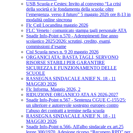
USB Scuola e Cestes: Invito al convegno “La crisi
della società e le fondamenta della scuola: oltre
l’emergenza, verso il futuro” 5 maggio 2026 ore 8-13 in
modalità online sincrona
Flc Cgil Locandina maggio 2026
FLC Veneto | comunicato stampa tagli personale ATA
Snadir Info-Point n.570 - Adempimenti fine anno
scolastico 2025/2026: scrutini, credito, esami,
commissioni d’esame
Cisl Scuola news n. 9 20 maggio 2026
ORGANICI ATA: BASTA TAGLI, SERVONO
RISORSE STABILI PER GARANTIRE
SICUREZZA E FUNZIONAMENTO DELLE
SCUOLE
RASSEGNA SINDACALE ANIEF N. 18 - 11
MAGGIO 2026
Flc Informa. Maggio 2026, 2
RIDUZIONE ORGANICO ATA AS 2026-2027
Snadir Info-Point n.567 - Sentenza CGUE C‑155/25:
un ulteriore e autorevole sostegno europeo contro
l’abuso dei contratti a termine nella scuola
RASSEGNA SINDACALE ANIEF N. 18 - 11
MAGGIO 2026
Snadir Info-Point n.566- All'albo sindacale ex art.25
legge 300/1970. Adesione ricorso “Recupero RPD” per