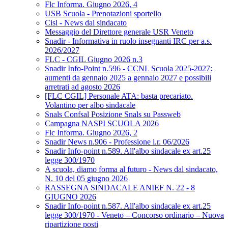
Flc Informa. Giugno 2026, 4
USB Scuola - Prenotazioni sportello
Cisl - News dal sindacato
Messaggio del Direttore generale USR Veneto
Snadir - Informativa in ruolo insegnanti IRC per a.s.
2026/2027
FLC - CGIL Giugno 2026 n.3
Snadir Info-Point n.596 - CCNL Scuola 2025-2027:
aumenti da gennaio 2025 a gennaio 2027 e possibili
arretrati ad agosto 2026
[FLC CGIL] Personale ATA: basta precariato.
Volantino per albo sindacale
Snals Confsal Posizione Snals su Passweb
Campagna NASPI SCUOLA 2026
Flc Informa. Giugno 2026, 2
Snadir News n.906 - Professione i.r. 06/2026
Snadir Info-point n.589. All'albo sindacale ex art.25
legge 300/1970
A scuola, diamo forma al futuro - News dal sindacato,
N. 10 del 05 giugno 2026
RASSEGNA SINDACALE ANIEF N. 22 - 8
GIUGNO 2026
Snadir Info-point n.587. All'albo sindacale ex art.25
legge 300/1970 - Veneto – Concorso ordinario – Nuova
ripartizione posti