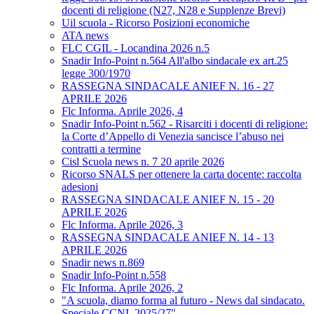
docenti di religione (N27, N28 e Supplenze Brevi)
Uil scuola - Ricorso Posizioni economiche
ATA news
FLC CGIL - Locandina 2026 n.5
Snadir Info-Point n.564 All'albo sindacale ex art.25
legge 300/1970
RASSEGNA SINDACALE ANIEF N. 16 - 27
APRILE 2026
Flc Informa. Aprile 2026, 4
Snadir Info-Point n.562 - Risarciti i docenti di religione:
la Corte d’Appello di Venezia sancisce l’abuso nei
contratti a termine
Cisl Scuola news n. 7 20 aprile 2026
Ricorso SNALS per ottenere la carta docente: raccolta
adesioni
RASSEGNA SINDACALE ANIEF N. 15 - 20
APRILE 2026
Flc Informa. Aprile 2026, 3
RASSEGNA SINDACALE ANIEF N. 14 - 13
APRILE 2026
Snadir news n.869
Snadir Info-Point n.558
Flc Informa. Aprile 2026, 2
"A scuola, diamo forma al futuro - News dal sindacato.
Speciale CCNL 2025/27"