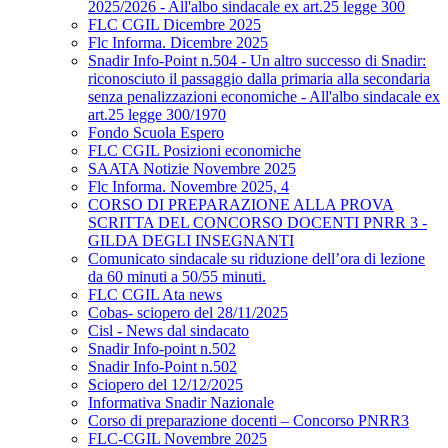
2025/2026 - All'albo sindacale ex art.25 legge 300
FLC CGIL Dicembre 2025
Flc Informa. Dicembre 2025
Snadir Info-Point n.504 - Un altro successo di Snadir:
riconosciuto il passaggio dalla primaria alla secondaria
senza penalizzazioni economiche - All'albo sindacale ex
art.25 legge 300/1970
Fondo Scuola Espero
FLC CGIL Posizioni economiche
SAATA Notizie Novembre 2025
Flc Informa. Novembre 2025, 4
CORSO DI PREPARAZIONE ALLA PROVA
SCRITTA DEL CONCORSO DOCENTI PNRR 3 -
GILDA DEGLI INSEGNANTI
Comunicato sindacale su riduzione dell’ora di lezione
da 60 minuti a 50/55 minuti.
FLC CGIL Ata news
Cobas- sciopero del 28/11/2025
Cisl - News dal sindacato
Snadir Info-point n.502
Snadir Info-Point n.502
Sciopero del 12/12/2025
Informativa Snadir Nazionale
Corso di preparazione docenti – Concorso PNRR3
FLC-CGIL Novembre 2025