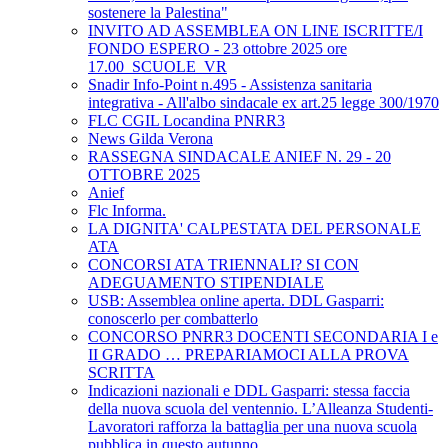
sostenere la Palestina"
INVITO AD ASSEMBLEA ON LINE ISCRITTE/I
FONDO ESPERO - 23 ottobre 2025 ore
17.00_SCUOLE_VR
Snadir Info-Point n.495 - Assistenza sanitaria
integrativa - All'albo sindacale ex art.25 legge 300/1970
FLC CGIL Locandina PNRR3
News Gilda Verona
RASSEGNA SINDACALE ANIEF N. 29 - 20
OTTOBRE 2025
Anief
Flc Informa.
LA DIGNITA' CALPESTATA DEL PERSONALE
ATA
CONCORSI ATA TRIENNALI? SI CON
ADEGUAMENTO STIPENDIALE
USB: Assemblea online aperta. DDL Gasparri:
conoscerlo per combatterlo
CONCORSO PNRR3 DOCENTI SECONDARIA I e
II GRADO … PREPARIAMOCI ALLA PROVA
SCRITTA
Indicazioni nazionali e DDL Gasparri: stessa faccia
della nuova scuola del ventennio. L’Alleanza Studenti-
Lavoratori rafforza la battaglia per una nuova scuola
pubblica in questo autunno