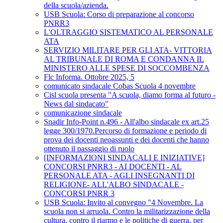
della scuola/azienda.
USB Scuola: Corso di preparazione al concorso
PNRR3
L'OLTRAGGIO SISTEMATICO AL PERSONALE
ATA
SERVIZIO MILITARE PER GLI ATA- VITTORIA
AL TRIBUNALE DI ROMA E CONDANNA IL
MINISTERO ALLE SPESE DI SOCCOMBENZA
Flc Informa. Ottobre 2025, 5
comunicato sindacale Cobas Scuola 4 novembre
Cisl scuola presenta "A scuola, diamo forma al futuro -
News dal sindacato"
comunicazione sindacale
Snadir Info-Point n.496 - All'albo sindacale ex art.25
legge 300/1970.Percorso di formazione e periodo di
prova dei docenti neoassunti e dei docenti che hanno
ottenuto il passaggio di ruolo
[INFORMAZIONI SINDACALI E INIZIATIVE]
CONCORSI PNRR3 - AI DOCENTI - AL
PERSONALE ATA - AGLI INSEGNANTI DI
RELIGIONE- ALL'ALBO SINDACALE -
CONCORSI PNRR 3
USB Scuola: Invito al convegno "4 Novembre. La
scuola non si arruola. Contro la militarizzazione della
cultura, contro il riarmo e le politiche di guerra, per