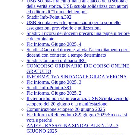
USB Scuola- Fratelli d’Italia all'attacco della scuola e
della verità storica. USB scuola solidarizza con autori
ed editore di “Trame del tempo”
Snadir Info-Point n.392
USB Scuola avvia le prenotazioni per lo sportello
assegnazioni provvisorie e utilizzazioni
Snadir: I ricorsi dei docenti precari: una tappa ulteriore
e determinante
Flc Informa. Giugno 2025, 4
Snadir -Carta del docente, al via l’accreditamento per i
docenti con contratto a tempo determinato
Snadir-Concorso ordinario IRC
CONCORSO ORDINARIO IRC CORSO ONLINE
GRATUITO
INFORMATIVA SINDACALE GILDA VERONA
Flc Informa. Giugno 2025, 3
Snadir Info-Point n.381
Flc Informa. Giugno 2025, 2
Il Genocidio non va in vacanza: USB Scuola verso lo
sciopero del 20 giugno e la manifestazione
Comunicazione sciopero 20 giugno 2025
Flc Informa-Referendum 8-9 giugno 2025:Su cosa si
vota e perché
ANIEF - RASSEGNA SINDACALE N. 22 - 3
GIUGNO 2025