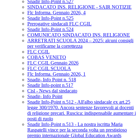
Snadir Info-Point n.527
SINDACATO INS. RELIGIONE - SAIR NOTIZIE
Flc Informa. Gennaio 2026, 4
Snadir Info-Point n.525
Prerogative sindacali FLC CGIL
Snadir Info-Point n.524
COMUNICATO SINDACATO INS. RELIGIONE
ARRETRATI SCUOLA 2024 – 2025: alcuni consigli
per verificarne la correttezza
FLC CGIL
COBAS VENETO
FLC CGIL Gennaio 2026
FLC CGIL SCUOLA
Flc Informa. Gennaio 2026, 1
Snadir- Info Point n. 518
Snadir Info-point n.517
Cisl - News dal sindacato
Snadir- Info Point
Snadir Info-Point n.512 - All'albo sindacale ex art.25
legge 300/1970. Ancora sentenze favorevoli ai docenti
di religione precari. Ruscica: indispensabile aumentare i
posti di ruolo
Snadir Info-Point n.513 - La nostra iscritta Maria
Raspatelli vince per la seconda volta un prestigioso
premio internazionale Global Education Awards