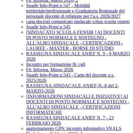
Flc Informa. Marzo 2026, 2
Snadir Info-Point n.547 - Mobilità
territoriale/professionale e Graduatoria Regionale del
personale docente di religione per l’a.s. 2026/2027
carta docenti comunicato sindacale cobas scuola veneto
Snadir Info-Point n.545
[SINDACATO SCUOLA FENSIR ] AI DOCENTI
DI POSTO NORMALE E SOSTEGNO -
ALL'ALBO SINDACALE - CERTIFICAZIONI -
LAUREE - MASTER - BORSE DI STUDIO
RASSEGNA SINDACALE ANIEF N. 9 - 9 MARZO
2026
Incontro per formazione flc cgil
Flc Informa. Marzo 2026
Snadir Info-Point n.543 - Carta del docente a.s.
2025/2026
RASSEGNA-SINDACALE-ANIEF-N.-8 del 2-
MARZO-2026
[INFORMAZIONI SINDACALI E INIZIATIVE] AI
DOCENTI DI POSTO NORMALE E SOSTEGNO -
ALL'ALBO SINDACALE - CERTIFICAZIONI
INFORMATICHE
RASSEGNA SINDACALE ANIEF N. 7 - 23
FEBBRAIO 2026
aggiornamento GPS: incontro informativo SNALS