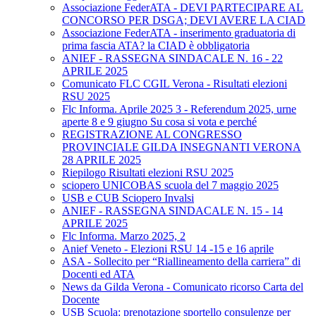
Associazione FederATA - DEVI PARTECIPARE AL
CONCORSO PER DSGA; DEVI AVERE LA CIAD
Associazione FederATA - inserimento graduatoria di
prima fascia ATA? la CIAD è obbligatoria
ANIEF - RASSEGNA SINDACALE N. 16 - 22
APRILE 2025
Comunicato FLC CGIL Verona - Risultati elezioni
RSU 2025
Flc Informa. Aprile 2025 3 - Referendum 2025, urne
aperte 8 e 9 giugno Su cosa si vota e perché
REGISTRAZIONE AL CONGRESSO
PROVINCIALE GILDA INSEGNANTI VERONA
28 APRILE 2025
Riepilogo Risultati elezioni RSU 2025
sciopero UNICOBAS scuola del 7 maggio 2025
USB e CUB Sciopero Invalsi
ANIEF - RASSEGNA SINDACALE N. 15 - 14
APRILE 2025
Flc Informa. Marzo 2025, 2
Anief Veneto - Elezioni RSU 14 -15 e 16 aprile
ASA - Sollecito per “Riallineamento della carriera” di
Docenti ed ATA
News da Gilda Verona - Comunicato ricorso Carta del
Docente
USB Scuola: prenotazione sportello consulenze per