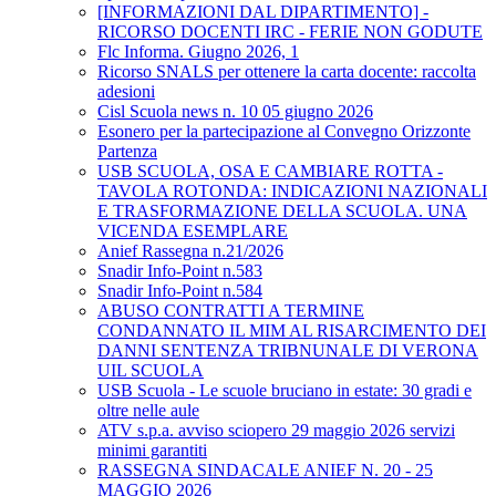
[INFORMAZIONI DAL DIPARTIMENTO] -
RICORSO DOCENTI IRC - FERIE NON GODUTE
Flc Informa. Giugno 2026, 1
Ricorso SNALS per ottenere la carta docente: raccolta
adesioni
Cisl Scuola news n. 10 05 giugno 2026
Esonero per la partecipazione al Convegno Orizzonte
Partenza
USB SCUOLA, OSA E CAMBIARE ROTTA -
TAVOLA ROTONDA: INDICAZIONI NAZIONALI
E TRASFORMAZIONE DELLA SCUOLA. UNA
VICENDA ESEMPLARE
Anief Rassegna n.21/2026
Snadir Info-Point n.583
Snadir Info-Point n.584
ABUSO CONTRATTI A TERMINE
CONDANNATO IL MIM AL RISARCIMENTO DEI
DANNI SENTENZA TRIBNUNALE DI VERONA
UIL SCUOLA
USB Scuola - Le scuole bruciano in estate: 30 gradi e
oltre nelle aule
ATV s.p.a. avviso sciopero 29 maggio 2026 servizi
minimi garantiti
RASSEGNA SINDACALE ANIEF N. 20 - 25
MAGGIO 2026