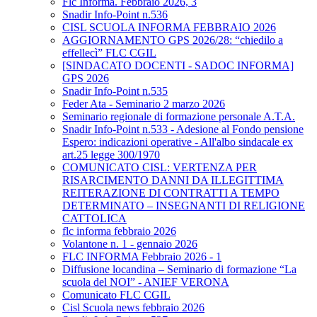
Flc Informa. Febbraio 2026, 3
Snadir Info-Point n.536
CISL SCUOLA INFORMA FEBBRAIO 2026
AGGIORNAMENTO GPS 2026/28: “chiedilo a
effellecì” FLC CGIL
[SINDACATO DOCENTI - SADOC INFORMA]
GPS 2026
Snadir Info-Point n.535
Feder Ata - Seminario 2 marzo 2026
Seminario regionale di formazione personale A.T.A.
Snadir Info-Point n.533 - Adesione al Fondo pensione
Espero: indicazioni operative - All'albo sindacale ex
art.25 legge 300/1970
COMUNICATO CISL: VERTENZA PER
RISARCIMENTO DANNI DA ILLEGITTIMA
REITERAZIONE DI CONTRATTI A TEMPO
DETERMINATO – INSEGNANTI DI RELIGIONE
CATTOLICA
flc informa febbraio 2026
Volantone n. 1 - gennaio 2026
FLC INFORMA Febbraio 2026 - 1
Diffusione locandina – Seminario di formazione “La
scuola del NOI” - ANIEF VERONA
Comunicato FLC CGIL
Cisl Scuola news febbraio 2026