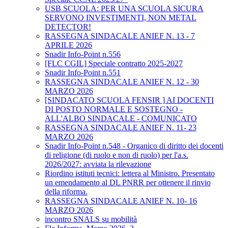
USB SCUOLA: PER UNA SCUOLA SICURA
SERVONO INVESTIMENTI, NON METAL
DETECTOR!
RASSEGNA SINDACALE ANIEF N. 13 - 7
APRILE 2026
Snadir Info-Point n.556
[FLC CGIL] Speciale contratto 2025-2027
Snadir Info-Point n.551
RASSEGNA SINDACALE ANIEF N. 12 - 30
MARZO 2026
[SINDACATO SCUOLA FENSIR ] AI DOCENTI
DI POSTO NORMALE E SOSTEGNO -
ALL'ALBO SINDACALE - COMUNICATO
RASSEGNA SINDACALE ANIEF N. 11- 23
MARZO 2026
Snadir Info-Point n.548 - Organico di diritto dei docenti
di religione (di ruolo e non di ruolo) per l'a.s.
2026/2027: avviata la rilevazione
Riordino istituti tecnici: lettera al Ministro. Presentato
un emendamento al DL PNRR per ottenere il rinvio
della riforma.
RASSEGNA SINDACALE ANIEF N. 10- 16
MARZO 2026
incontro SNALS su mobilità