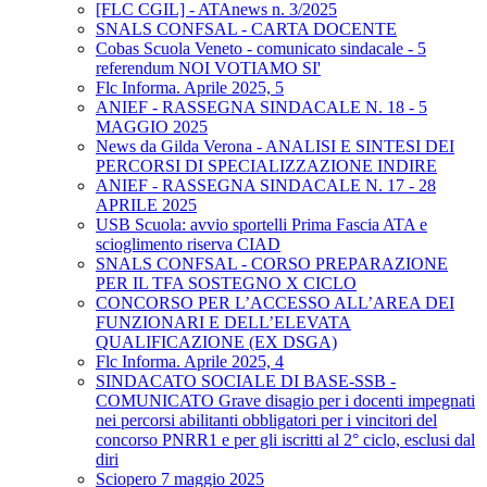
[FLC CGIL] - ATAnews n. 3/2025
SNALS CONFSAL - CARTA DOCENTE
Cobas Scuola Veneto - comunicato sindacale - 5
referendum NOI VOTIAMO SI'
Flc Informa. Aprile 2025, 5
ANIEF - RASSEGNA SINDACALE N. 18 - 5
MAGGIO 2025
News da Gilda Verona - ANALISI E SINTESI DEI
PERCORSI DI SPECIALIZZAZIONE INDIRE
ANIEF - RASSEGNA SINDACALE N. 17 - 28
APRILE 2025
USB Scuola: avvio sportelli Prima Fascia ATA e
scioglimento riserva CIAD
SNALS CONFSAL - CORSO PREPARAZIONE
PER IL TFA SOSTEGNO X CICLO
CONCORSO PER L’ACCESSO ALL’AREA DEI
FUNZIONARI E DELL’ELEVATA
QUALIFICAZIONE (EX DSGA)
Flc Informa. Aprile 2025, 4
SINDACATO SOCIALE DI BASE-SSB -
COMUNICATO Grave disagio per i docenti impegnati
nei percorsi abilitanti obbligatori per i vincitori del
concorso PNRR1 e per gli iscritti al 2° ciclo, esclusi dal
diri
Sciopero 7 maggio 2025