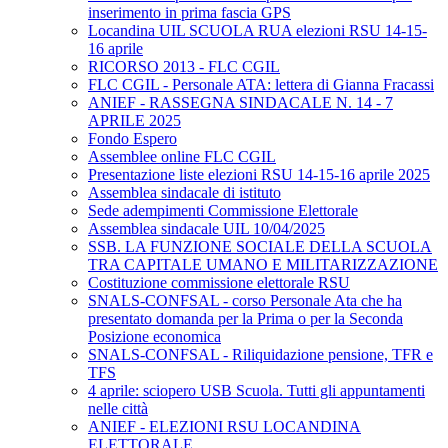
inserimento in prima fascia GPS
Locandina UIL SCUOLA RUA elezioni RSU 14-15-
16 aprile
RICORSO 2013 - FLC CGIL
FLC CGIL - Personale ATA: lettera di Gianna Fracassi
ANIEF - RASSEGNA SINDACALE N. 14 - 7
APRILE 2025
Fondo Espero
Assemblee online FLC CGIL
Presentazione liste elezioni RSU 14-15-16 aprile 2025
Assemblea sindacale di istituto
Sede adempimenti Commissione Elettorale
Assemblea sindacale UIL 10/04/2025
SSB. LA FUNZIONE SOCIALE DELLA SCUOLA
TRA CAPITALE UMANO E MILITARIZZAZIONE
Costituzione commissione elettorale RSU
SNALS-CONFSAL - corso Personale Ata che ha
presentato domanda per la Prima o per la Seconda
Posizione economica
SNALS-CONFSAL - Riliquidazione pensione, TFR e
TFS
4 aprile: sciopero USB Scuola. Tutti gli appuntamenti
nelle città
ANIEF - ELEZIONI RSU LOCANDINA
ELETTORALE