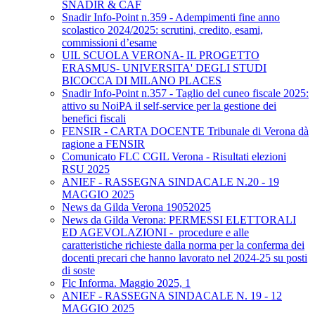
SNADIR & CAF
Snadir Info-Point n.359 - Adempimenti fine anno
scolastico 2024/2025: scrutini, credito, esami,
commissioni d’esame
UIL SCUOLA VERONA- IL PROGETTO
ERASMUS- UNIVERSITA' DEGLI STUDI
BICOCCA DI MILANO PLACES
Snadir Info-Point n.357 - Taglio del cuneo fiscale 2025:
attivo su NoiPA il self-service per la gestione dei
benefici fiscali
FENSIR - CARTA DOCENTE Tribunale di Verona dà
ragione a FENSIR
Comunicato FLC CGIL Verona - Risultati elezioni
RSU 2025
ANIEF - RASSEGNA SINDACALE N.20 - 19
MAGGIO 2025
News da Gilda Verona 19052025
News da Gilda Verona: PERMESSI ELETTORALI
ED AGEVOLAZIONI - procedure e alle
caratteristiche richieste dalla norma per la conferma dei
docenti precari che hanno lavorato nel 2024-25 su posti
di soste
Flc Informa. Maggio 2025, 1
ANIEF - RASSEGNA SINDACALE N. 19 - 12
MAGGIO 2025