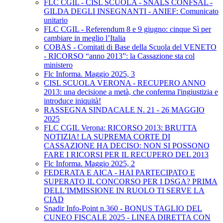
FLC CGIL - CISL SCUOLA - SNALS CONFSAL -
GILDA DEGLI INSEGNANTI - ANIEF: Comunicato
unitario
FLC CGIL - Referendum 8 e 9 giugno: cinque Sì per
cambiare in meglio l’Italia
COBAS - Comitati di Base della Scuola del VENETO
- RICORSO “anno 2013”: la Cassazione sta col
ministero
Flc Informa. Maggio 2025, 3
CISL SCUOLA VERONA - RECUPERO ANNO
2013: una decisione a metà, che conferma l'ingiustizia e
introduce iniquità!
RASSEGNA SINDACALE N. 21 - 26 MAGGIO
2025
FLC CGIL Verona: RICORSO 2013: BRUTTA
NOTIZIA! LA SUPREMA CORTE DI
CASSAZIONE HA DECISO: NON SI POSSONO
FARE I RICORSI PER IL RECUPERO DEL 2013
Flc Informa. Maggio 2025, 2
FEDERATA E AICA - HAI PARTECIPATO E
SUPERATO IL CONCORSO PER I DSGA? PRIMA
DELL’IMMISSIONE IN RUOLO TI SERVE LA
CIAD
Snadir Info-Point n.360 - BONUS TAGLIO DEL
CUNEO FISCALE 2025 - LINEA DIRETTA CON