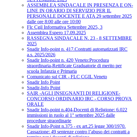
ASSEMBLEA SINDACALE IN PRESENZA E ON-
LINE IN ORARIO DI SERVIZIO PER IL
PERSONALE DOCENTE E ATA 29 settembre 2025
dalle ore 8:00 alle ore 10:00
Flc Cgil Informativa Settembre 2025, 3
Assemblea Espero 17.09.2025
RASSEGNA SINDACALE N. 23 - 8 SETTEMBRE
2025
Snadir Info-point n. 417.Contratti automatizzati IRC
a.s. 2025/2026
Snadir Info-point n. 420 Veneto:Procedura
straordinaria-Rettificate Graduatorie di merito per
scuola Infanzia e Primaria
Comunicato sul CIR - FLC CGIL Veneto
Snadir Info Point
Snadir-Info Point
SAIR -AGLI INSEGNANTI DI RELIGIONE-
CONCORSO ORDINARIO IRC - CORSO PROVA
ORALE
Snadir Info-point n.404-Docenti di Religione: 6.022
immissioni in ruolo al 1° settembre 2025 dalle
procedure straordinarie
Snadir Info-Point n.375 - ex art.25 legge 300/1970.
Cassazione: 49 sentenze contro l’abuso dei contratti a