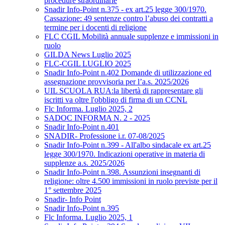
procedure straordinarie
Snadir Info-Point n.375 - ex art.25 legge 300/1970.
Cassazione: 49 sentenze contro l’abuso dei contratti a
termine per i docenti di religione
FLC CGIL Mobilità annuale supplenze e immissioni in
ruolo
GILDA News Luglio 2025
FLC-CGIL LUGLIO 2025
Snadir Info-Point n.402 Domande di utilizzazione ed
assegnazione provvisoria per l’a.s. 2025/2026
UIL SCUOLA RUA:la libertà di rappresentare gli
iscritti va oltre l'obbligo di firma di un CCNL
Flc Informa. Luglio 2025, 2
SADOC INFORMA N. 2 - 2025
Snadir Info-Point n.401
SNADIR- Professione i.r. 07-08/2025
Snadir Info-Point n.399 - All'albo sindacale ex art.25
legge 300/1970. Indicazioni operative in materia di
supplenze a.s. 2025/2026
Snadir Info-Point n.398. Assunzioni insegnanti di
religione: oltre 4.500 immissioni in ruolo previste per il
1° settembre 2025
Snadir- Info Point
Snadir Info-Point n.395
Flc Informa. Luglio 2025, 1