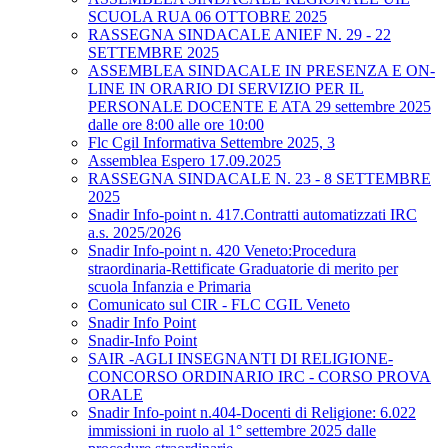
SCUOLA RUA 06 OTTOBRE 2025
RASSEGNA SINDACALE ANIEF N. 29 - 22
SETTEMBRE 2025
ASSEMBLEA SINDACALE IN PRESENZA E ON-
LINE IN ORARIO DI SERVIZIO PER IL
PERSONALE DOCENTE E ATA 29 settembre 2025
dalle ore 8:00 alle ore 10:00
Flc Cgil Informativa Settembre 2025, 3
Assemblea Espero 17.09.2025
RASSEGNA SINDACALE N. 23 - 8 SETTEMBRE
2025
Snadir Info-point n. 417.Contratti automatizzati IRC
a.s. 2025/2026
Snadir Info-point n. 420 Veneto:Procedura
straordinaria-Rettificate Graduatorie di merito per
scuola Infanzia e Primaria
Comunicato sul CIR - FLC CGIL Veneto
Snadir Info Point
Snadir-Info Point
SAIR -AGLI INSEGNANTI DI RELIGIONE-
CONCORSO ORDINARIO IRC - CORSO PROVA
ORALE
Snadir Info-point n.404-Docenti di Religione: 6.022
immissioni in ruolo al 1° settembre 2025 dalle