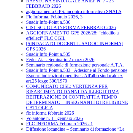
RASSEGNA SINDACALE ANIEF N. 7 - 23
FEBBRAIO 2026
aggiornamento GPS: incontro informativo SNALS
Flc Informa. Febbraio 2026, 3
Snadir Info-Point n.536
CISL SCUOLA INFORMA FEBBRAIO 2026
AGGIORNAMENTO GPS 2026/28: “chiedilo a
effellecì” FLC CGIL
[SINDACATO DOCENTI - SADOC INFORMA]
GPS 2026
Snadir Info-Point n.535
Feder Ata - Seminario 2 marzo 2026
Seminario regionale di formazione personale A.T.A.
Snadir Info-Point n.533 - Adesione al Fondo pensione
Espero: indicazioni operative - All'albo sindacale ex
art.25 legge 300/1970
COMUNICATO CISL: VERTENZA PER
RISARCIMENTO DANNI DA ILLEGITTIMA
REITERAZIONE DI CONTRATTI A TEMPO
DETERMINATO – INSEGNANTI DI RELIGIONE
CATTOLICA
flc informa febbraio 2026
Volantone n. 1 - gennaio 2026
FLC INFORMA Febbraio 2026 - 1
Diffusione locandina – Seminario di formazione “La