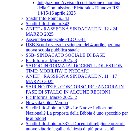
Integrazione Avviso di costituzione e nomina
della Commissione Elettorale - Rinnovo RSU
14/15/16 aprile 2025
Snadir Info-Point n.343
Snadir Info-Point n.342
ANIEF - RASSEGNA SINDACALE N. 12 - 24
MARZO 2025
Assemblea sindacale FLC CGIL
USB Scuola: verso lo sciopero del 4 aprile, per una
nuova scuola pubblica statale
SSB- SINDACATO SOCIALE DI BASE
Flc Informa. Marzo 2025, 3
SADOC INFORMA] AI DOCENTI - QUESTION
TIME: MOBILITA' E PRECARI
ANIEF - RASSEGNA SINDACALE N. 11 - 17
MARZO 2025
SAIR NOTIZIE - CONCORSO IRC: ANCORA IN
FASE DI STALLO IN ALCUNE REGIONI
Flc Informa. Marzo 2025, 2
News da Gilda Verona
Snadir Info-Point n.338 - Le Nuove Indicazioni
Nazionali? La proposta della Bibbia è uno specchio per
le allodole!
Snadir Info-Point n.337 - Docenti di religione precari:
nuove vittorie legali e richiesta di più posti stabili