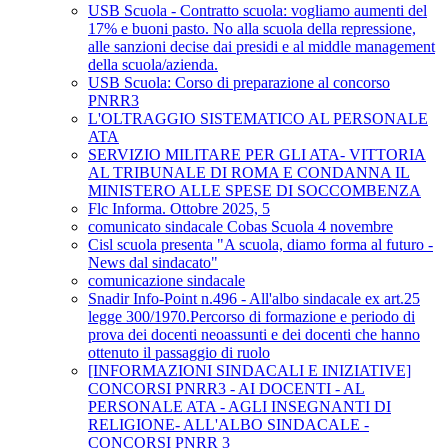
USB Scuola - Contratto scuola: vogliamo aumenti del
17% e buoni pasto. No alla scuola della repressione,
alle sanzioni decise dai presidi e al middle management
della scuola/azienda.
USB Scuola: Corso di preparazione al concorso
PNRR3
L'OLTRAGGIO SISTEMATICO AL PERSONALE
ATA
SERVIZIO MILITARE PER GLI ATA- VITTORIA
AL TRIBUNALE DI ROMA E CONDANNA IL
MINISTERO ALLE SPESE DI SOCCOMBENZA
Flc Informa. Ottobre 2025, 5
comunicato sindacale Cobas Scuola 4 novembre
Cisl scuola presenta "A scuola, diamo forma al futuro -
News dal sindacato"
comunicazione sindacale
Snadir Info-Point n.496 - All'albo sindacale ex art.25
legge 300/1970.Percorso di formazione e periodo di
prova dei docenti neoassunti e dei docenti che hanno
ottenuto il passaggio di ruolo
[INFORMAZIONI SINDACALI E INIZIATIVE]
CONCORSI PNRR3 - AI DOCENTI - AL
PERSONALE ATA - AGLI INSEGNANTI DI
RELIGIONE- ALL'ALBO SINDACALE -
CONCORSI PNRR 3