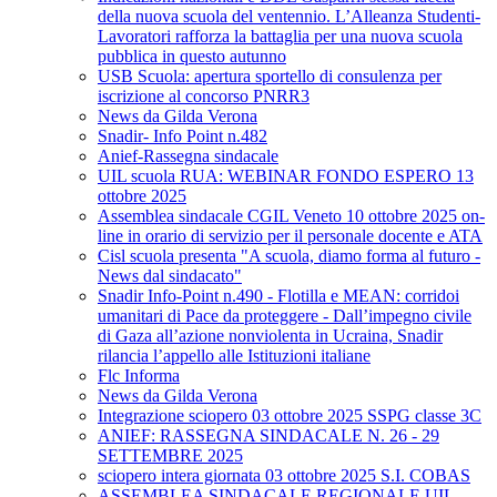
della nuova scuola del ventennio. L’Alleanza Studenti-
Lavoratori rafforza la battaglia per una nuova scuola
pubblica in questo autunno
USB Scuola: apertura sportello di consulenza per
iscrizione al concorso PNRR3
News da Gilda Verona
Snadir- Info Point n.482
Anief-Rassegna sindacale
UIL scuola RUA: WEBINAR FONDO ESPERO 13
ottobre 2025
Assemblea sindacale CGIL Veneto 10 ottobre 2025 on-
line in orario di servizio per il personale docente e ATA
Cisl scuola presenta "A scuola, diamo forma al futuro -
News dal sindacato"
Snadir Info-Point n.490 - Flotilla e MEAN: corridoi
umanitari di Pace da proteggere - Dall’impegno civile
di Gaza all’azione nonviolenta in Ucraina, Snadir
rilancia l’appello alle Istituzioni italiane
Flc Informa
News da Gilda Verona
Integrazione sciopero 03 ottobre 2025 SSPG classe 3C
ANIEF: RASSEGNA SINDACALE N. 26 - 29
SETTEMBRE 2025
sciopero intera giornata 03 ottobre 2025 S.I. COBAS
ASSEMBLEA SINDACALE REGIONALE UIL