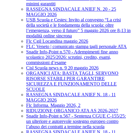
minimi garantiti
RASSEGNA SINDACALE ANIEF N. 20 - 25
MAGGIO 2026
USB Scuola e Cestes: Invito al convegno “La crisi
della società e le fondamenta della scuola: oltre
l’emergenza, verso il futuro” 5 maggio 2026 ore 8-13 in
modalità online sincrona
Flc Cgil Locandina maggio 2026
FLC Veneto | comunicato stampa tagli personale ATA
Snadir Info-Point n.570 - Adempimenti fine anno
scolastico 2025/2026: scrutini, credito, esami,
commissioni d’esame
Cisl Scuola news n. 9 20 maggio 2026
ORGANICI ATA: BASTA TAGLI, SERVONO
RISORSE STABILI PER GARANTIRE
SICUREZZA E FUNZIONAMENTO DELLE
SCUOLE
RASSEGNA SINDACALE ANIEF N. 18 - 11
MAGGIO 2026
Flc Informa. Maggio 2026, 2
RIDUZIONE ORGANICO ATA AS 2026-2027
Snadir Info-Point n.567 - Sentenza CGUE C‑155/25:
un ulteriore e autorevole sostegno europeo contro
l’abuso dei contratti a termine nella scuola
RASSEGNA SINDACALE ANIEF N. 18 - 11