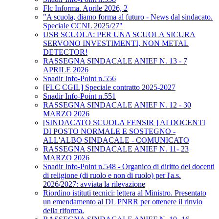
Flc Informa. Aprile 2026, 2
"A scuola, diamo forma al futuro - News dal sindacato.
Speciale CCNL 2025/27"
USB SCUOLA: PER UNA SCUOLA SICURA
SERVONO INVESTIMENTI, NON METAL
DETECTOR!
RASSEGNA SINDACALE ANIEF N. 13 - 7
APRILE 2026
Snadir Info-Point n.556
[FLC CGIL] Speciale contratto 2025-2027
Snadir Info-Point n.551
RASSEGNA SINDACALE ANIEF N. 12 - 30
MARZO 2026
[SINDACATO SCUOLA FENSIR ] AI DOCENTI
DI POSTO NORMALE E SOSTEGNO -
ALL'ALBO SINDACALE - COMUNICATO
RASSEGNA SINDACALE ANIEF N. 11- 23
MARZO 2026
Snadir Info-Point n.548 - Organico di diritto dei docenti
di religione (di ruolo e non di ruolo) per l'a.s.
2026/2027: avviata la rilevazione
Riordino istituti tecnici: lettera al Ministro. Presentato
un emendamento al DL PNRR per ottenere il rinvio
della riforma.