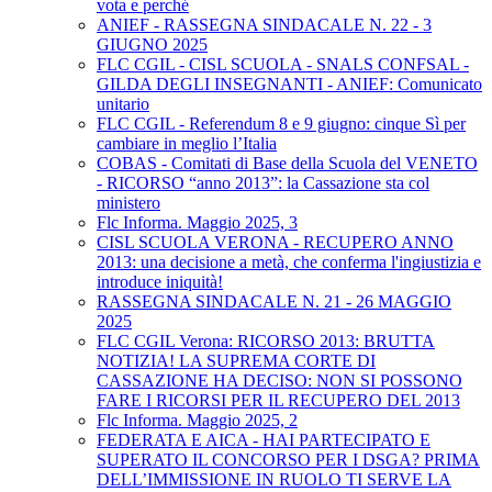
vota e perché
ANIEF - RASSEGNA SINDACALE N. 22 - 3
GIUGNO 2025
FLC CGIL - CISL SCUOLA - SNALS CONFSAL -
GILDA DEGLI INSEGNANTI - ANIEF: Comunicato
unitario
FLC CGIL - Referendum 8 e 9 giugno: cinque Sì per
cambiare in meglio l’Italia
COBAS - Comitati di Base della Scuola del VENETO
- RICORSO “anno 2013”: la Cassazione sta col
ministero
Flc Informa. Maggio 2025, 3
CISL SCUOLA VERONA - RECUPERO ANNO
2013: una decisione a metà, che conferma l'ingiustizia e
introduce iniquità!
RASSEGNA SINDACALE N. 21 - 26 MAGGIO
2025
FLC CGIL Verona: RICORSO 2013: BRUTTA
NOTIZIA! LA SUPREMA CORTE DI
CASSAZIONE HA DECISO: NON SI POSSONO
FARE I RICORSI PER IL RECUPERO DEL 2013
Flc Informa. Maggio 2025, 2
FEDERATA E AICA - HAI PARTECIPATO E
SUPERATO IL CONCORSO PER I DSGA? PRIMA
DELL’IMMISSIONE IN RUOLO TI SERVE LA