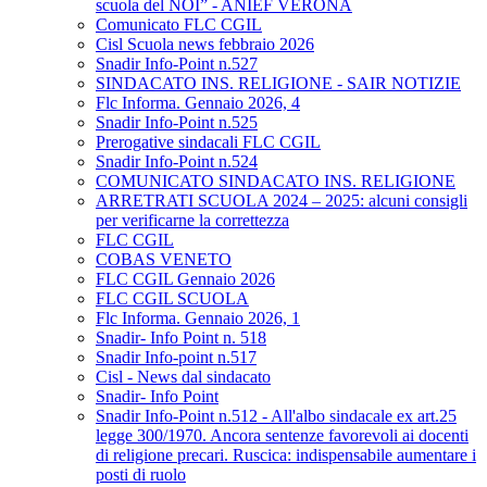
scuola del NOI” - ANIEF VERONA
Comunicato FLC CGIL
Cisl Scuola news febbraio 2026
Snadir Info-Point n.527
SINDACATO INS. RELIGIONE - SAIR NOTIZIE
Flc Informa. Gennaio 2026, 4
Snadir Info-Point n.525
Prerogative sindacali FLC CGIL
Snadir Info-Point n.524
COMUNICATO SINDACATO INS. RELIGIONE
ARRETRATI SCUOLA 2024 – 2025: alcuni consigli
per verificarne la correttezza
FLC CGIL
COBAS VENETO
FLC CGIL Gennaio 2026
FLC CGIL SCUOLA
Flc Informa. Gennaio 2026, 1
Snadir- Info Point n. 518
Snadir Info-point n.517
Cisl - News dal sindacato
Snadir- Info Point
Snadir Info-Point n.512 - All'albo sindacale ex art.25
legge 300/1970. Ancora sentenze favorevoli ai docenti
di religione precari. Ruscica: indispensabile aumentare i
posti di ruolo