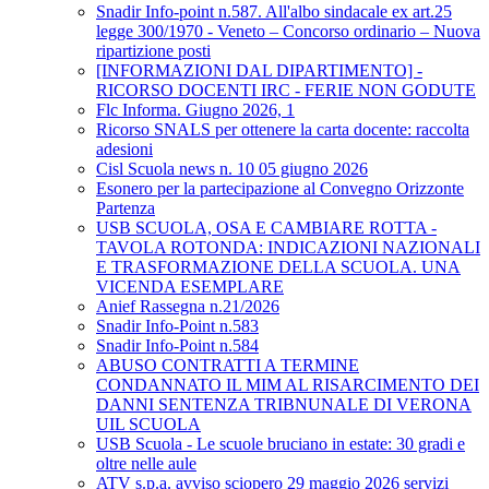
Snadir Info-point n.587. All'albo sindacale ex art.25
legge 300/1970 - Veneto – Concorso ordinario – Nuova
ripartizione posti
[INFORMAZIONI DAL DIPARTIMENTO] -
RICORSO DOCENTI IRC - FERIE NON GODUTE
Flc Informa. Giugno 2026, 1
Ricorso SNALS per ottenere la carta docente: raccolta
adesioni
Cisl Scuola news n. 10 05 giugno 2026
Esonero per la partecipazione al Convegno Orizzonte
Partenza
USB SCUOLA, OSA E CAMBIARE ROTTA -
TAVOLA ROTONDA: INDICAZIONI NAZIONALI
E TRASFORMAZIONE DELLA SCUOLA. UNA
VICENDA ESEMPLARE
Anief Rassegna n.21/2026
Snadir Info-Point n.583
Snadir Info-Point n.584
ABUSO CONTRATTI A TERMINE
CONDANNATO IL MIM AL RISARCIMENTO DEI
DANNI SENTENZA TRIBNUNALE DI VERONA
UIL SCUOLA
USB Scuola - Le scuole bruciano in estate: 30 gradi e
oltre nelle aule
ATV s.p.a. avviso sciopero 29 maggio 2026 servizi