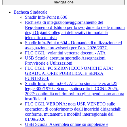
navigazione
Bacheca Sindacale
Snadir Info-Point n.606
Richiesta di integrazione/aggiornamento del
Regolamento d’Istituto per lo svolgimento delle riunioni
degli Organi Collegiali deliberativi in modalità
telematica o mista
Snadir Info-Point n.604 - Domande di utilizzazione ed
assegnazione provvisoria per l’a.s. 2026/2027.
FLC CGIL: volantini vertenze docenti - ATA
USB Scuola: apertura sportello Assegnazioni
Provvisorie e Utilizzazioni
FLC CGIL: POSIZIONI ECONOMICHE ATA:
GRADUATORIE PUBBLICATE SENZA
PUNTEGGI.
Snadir Info-point n.601. All'albo sindacale ex art.25
legge 300/1970 - Scuola, sottoscritto il CCNL 2025-
2027: continuità nei rinnovi ma gli stipendi sono ancora
insufficienti
FLC CGIL VERONA: nota USR VENETO sulle
operazioni di conferimento degli incarichi dirigenziali:
conferme, mutamenti e mobilità interregionale dal
01/09/2026.
USB Scuola: Assemblea online su supplenze e