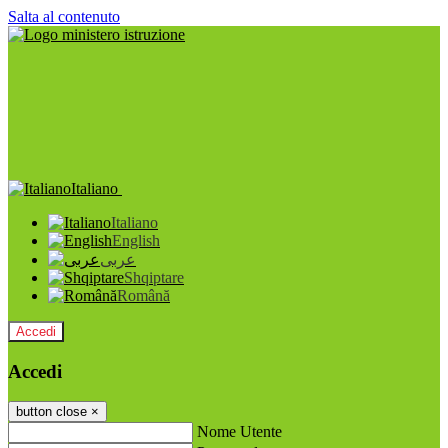
Salta al contenuto
Italiano
Italiano
English
عربى
Shqiptare
Română
Accedi
Accedi
button close
×
Nome Utente