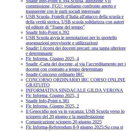
Snadir Info-Point n.394.Scuola, audizione VII
commissione, FGU: vogliamo confronto aperto e
trasparente con le parti sociali interessate
USB Scuola- Fratelli d’Italia all'attacco della scuola e
della verità storica. USB scuola solidarizza con autori
ed editore di “Trame del tempo”
Snadir Info-Point n.392
USB Scuola avvia le prenotazioni per lo sportello
assegnazioni provvisorie e utilizzazioni
Snadir: I ricorsi dei docenti precari: una tappa ulteriore
e determinante
Flc Informa. Giugno 2025, 4
Snadir -Carta del docente, al via l’accreditamento per i
docenti con contratto a tempo determinato
Snadir-Concorso ordinario IRC
CONCORSO ORDINARIO IRC CORSO ONLINE
GRATUITO
INFORMATIVA SINDACALE GILDA VERONA
Flc Informa. Giugno 2025, 3
Snadir Info-Point n.381
Flc Informa. Giugno 2025, 2
Il Genocidio non va in vacanza: USB Scuola verso lo
sciopero del 20 giugno e la manifestazione
Comunicazione sciopero 20 giugno 2025
Flc Informa-Referendum 8-9 giugno 2025:Su cosa si