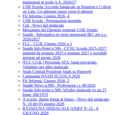
immissioni in ruolo A.S. 2026/27
USB Scuola: Accordo Sindacale su Riunioni e Collegi
on Line. Un ulteriore passo verso il silenzio
Flc Informa. Giugno 2026, 4
USB Scuola - Prenotazioni sportello
Cisl - News dal sindacato
Messaggio del Direttore generale USR Veneto
Snadir - Informativa in ruolo insegnanti IRC per a.s.
2026/2027
FLC - CGIL Giugno 2026 n.3
Snadir Info-Point n.596 - CCNL Scuola 2025-2027:
aumenti da gennaio 2025 a gennaio 2027 e possibili
arretrati ad agosto 2026
[FLC CGIL] Personale ATA: basta precariato.
Volantino per albo sindacale
Snals Confsal Posizione Snals su Passweb
Campagna NASPI SCUOLA 2026
Flc Informa. Giugno 2026, 2
Snadir News n.906 - Professione i.r. 06/2026
Snadir Info-point n.589. All'albo sindacale ex art.25
legge 300/1970
A scuola, diamo forma al futuro - News dal sindacato,
N. 10 del 05 giugno 2026
RASSEGNA SINDACALE ANIEF N. 22 - 8
GIUGNO 2026