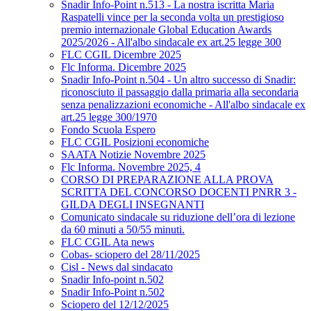
Snadir Info-Point n.513 - La nostra iscritta Maria
Raspatelli vince per la seconda volta un prestigioso
premio internazionale Global Education Awards
2025/2026 - All'albo sindacale ex art.25 legge 300
FLC CGIL Dicembre 2025
Flc Informa. Dicembre 2025
Snadir Info-Point n.504 - Un altro successo di Snadir:
riconosciuto il passaggio dalla primaria alla secondaria
senza penalizzazioni economiche - All'albo sindacale ex
art.25 legge 300/1970
Fondo Scuola Espero
FLC CGIL Posizioni economiche
SAATA Notizie Novembre 2025
Flc Informa. Novembre 2025, 4
CORSO DI PREPARAZIONE ALLA PROVA
SCRITTA DEL CONCORSO DOCENTI PNRR 3 -
GILDA DEGLI INSEGNANTI
Comunicato sindacale su riduzione dell’ora di lezione
da 60 minuti a 50/55 minuti.
FLC CGIL Ata news
Cobas- sciopero del 28/11/2025
Cisl - News dal sindacato
Snadir Info-point n.502
Snadir Info-Point n.502
Sciopero del 12/12/2025