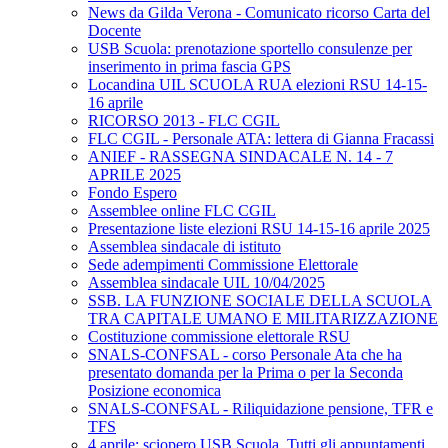
News da Gilda Verona - Comunicato ricorso Carta del
Docente
USB Scuola: prenotazione sportello consulenze per
inserimento in prima fascia GPS
Locandina UIL SCUOLA RUA elezioni RSU 14-15-
16 aprile
RICORSO 2013 - FLC CGIL
FLC CGIL - Personale ATA: lettera di Gianna Fracassi
ANIEF - RASSEGNA SINDACALE N. 14 - 7
APRILE 2025
Fondo Espero
Assemblee online FLC CGIL
Presentazione liste elezioni RSU 14-15-16 aprile 2025
Assemblea sindacale di istituto
Sede adempimenti Commissione Elettorale
Assemblea sindacale UIL 10/04/2025
SSB. LA FUNZIONE SOCIALE DELLA SCUOLA
TRA CAPITALE UMANO E MILITARIZZAZIONE
Costituzione commissione elettorale RSU
SNALS-CONFSAL - corso Personale Ata che ha
presentato domanda per la Prima o per la Seconda
Posizione economica
SNALS-CONFSAL - Riliquidazione pensione, TFR e
TFS
4 aprile: sciopero USB Scuola. Tutti gli appuntamenti