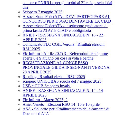
concorso PNRR1 e per gli iscritti al 2° ciclo, esclusi dal
diri
Sciopero 7 maggio 2025
Associazione FederATA - DEVI PARTECIPARE AL
CONCORSO PER DSGA; DEVI AVERE LA CIAD
Associazione FederATA - inserimento graduatoria di
prima fascia ATA? la CIAD è obbligatoria
ANIEF - RASSEGNA SINDACALE N. 16 - 22
APRILE 2025
Comunicato FLC CGIL Verona - Risultati elezioni
RSU 2025
Flc Informa. Aprile 2025 3 - Referendum 2025, urne
aperte 8 e 9 giugno Su cosa si vota e perché
REGISTRAZIONE AL CONGRESSO
PROVINCIALE GILDA INSEGNANTI VERONA
28 APRILE 2025
Riepilogo Risultati elezioni RSU 2025
sciopero UNICOBAS scuola del 7 maggio 2025
USB e CUB Sciopero Invalsi
ANIEF - RASSEGNA SINDACALE N. 15 - 14
APRILE 2025
Flc Informa. Marzo 2025, 2
Anief Veneto - Elezioni RSU 14 -15 e 16 aprile
ASA - Sollecito per “Riallineamento della carriera” di
Docenti ed ATA