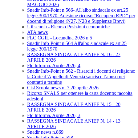
MAGGIO 2026
Snadir Info-Point n.566- All'albo sindacale ex art.25
legge 300/1970. Adesione ricorso “Recupero RPD” per
docenti di religione (N27, N28 e Supplenze Brevi)
Uil scuola - Ricorso Posizioni economiche
ATA news
FLC CGIL - Locandina 2026 n.5
Snadir Info-Point n.564 All'albo sindacale ex art.25
legge 300/1970
RASSEGNA SINDACALE ANIEF N. 16 - 27
APRILE 2026
Flc Informa. Aprile 2026, 4
Snadir Info-Point n.562 - Risarciti i docenti di religione:
la Corte d’Appello di Venezia sancisce l’abuso nei
contratti a termine
Cisl Scuola news n. 7 20 aprile 2026
Ricorso SNALS per ottenere la carta docente: raccolta
adesioni
RASSEGNA SINDACALE ANIEF N. 15 - 20
APRILE 2026
Flc Informa. Aprile 2026, 3
RASSEGNA SINDACALE ANIEF N. 14 - 13
APRILE 2026
Snadir news n.869
Snadir Info-Point n.558