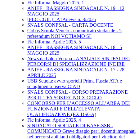
Flc Informa. Maggio 2025, 1
ANIEF - RASSEGNA SINDACALE N. 19 - 12
MAGGIO 2025
[FLC CGIL] - ATAnews n. 3/2025
SNALS CONFSAL - CARTA DOCENTE
Cobas Scuola Veneto - comunicato sindacale - 5
referendum NOI VOTIAMO SI'
Flc Informa. Aprile 2025, 5
ANIEF - RASSEGNA SINDACALE N. 18 - 5
MAGGIO 2025
News da Gilda Verona - ANALISI E SINTESI DEI
PERCORSI DI SPECIALIZZAZIONE INDIRE
ANIEF - RASSEGNA SINDACALE N. 17 - 28
APRILE 2025
USB Scuola: avvio sportelli Prima Fascia ATA e
scioglimento riserva CIAD
SNALS CONFSAL - CORSO PREPARAZIONE
PER IL TFA SOSTEGNO X CICLO
CONCORSO PER L’ACCESSO ALL’AREA DEI
FUNZIONARI E DELL’ELEVATA
QUALIFICAZIONE (EX DSGA)
Flc Informa. Aprile 2025, 4
SINDACATO SOCIALE DI BASE-SSB -
COMUNICATO Grave disagio per i docenti impegnati
nei percorsi abilitanti obbligatori per i vincitori del