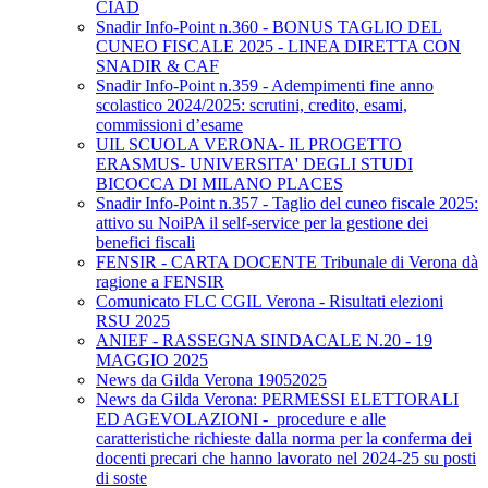
CIAD
Snadir Info-Point n.360 - BONUS TAGLIO DEL
CUNEO FISCALE 2025 - LINEA DIRETTA CON
SNADIR & CAF
Snadir Info-Point n.359 - Adempimenti fine anno
scolastico 2024/2025: scrutini, credito, esami,
commissioni d’esame
UIL SCUOLA VERONA- IL PROGETTO
ERASMUS- UNIVERSITA' DEGLI STUDI
BICOCCA DI MILANO PLACES
Snadir Info-Point n.357 - Taglio del cuneo fiscale 2025:
attivo su NoiPA il self-service per la gestione dei
benefici fiscali
FENSIR - CARTA DOCENTE Tribunale di Verona dà
ragione a FENSIR
Comunicato FLC CGIL Verona - Risultati elezioni
RSU 2025
ANIEF - RASSEGNA SINDACALE N.20 - 19
MAGGIO 2025
News da Gilda Verona 19052025
News da Gilda Verona: PERMESSI ELETTORALI
ED AGEVOLAZIONI - procedure e alle
caratteristiche richieste dalla norma per la conferma dei
docenti precari che hanno lavorato nel 2024-25 su posti
di soste