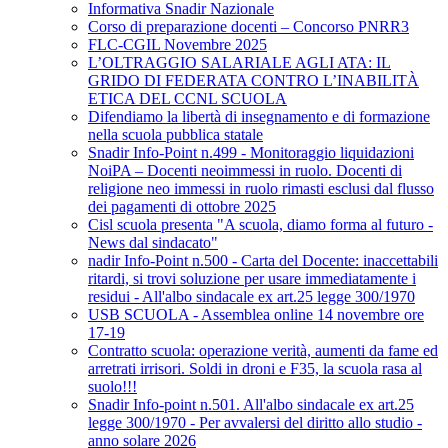
Informativa Snadir Nazionale
Corso di preparazione docenti – Concorso PNRR3
FLC-CGIL Novembre 2025
L’OLTRAGGIO SALARIALE AGLI ATA: IL
GRIDO DI FEDERATA CONTRO L’INABILITÀ
ETICA DEL CCNL SCUOLA
Difendiamo la libertà di insegnamento e di formazione
nella scuola pubblica statale
Snadir Info-Point n.499 - Monitoraggio liquidazioni
NoiPA – Docenti neoimmessi in ruolo. Docenti di
religione neo immessi in ruolo rimasti esclusi dal flusso
dei pagamenti di ottobre 2025
Cisl scuola presenta "A scuola, diamo forma al futuro -
News dal sindacato"
nadir Info-Point n.500 - Carta del Docente: inaccettabili
ritardi, si trovi soluzione per usare immediatamente i
residui - All'albo sindacale ex art.25 legge 300/1970
USB SCUOLA - Assemblea online 14 novembre ore
17-19
Contratto scuola: operazione verità, aumenti da fame ed
arretrati irrisori. Soldi in droni e F35, la scuola rasa al
suolo!!!
Snadir Info-point n.501. All'albo sindacale ex art.25
legge 300/1970 - Per avvalersi del diritto allo studio -
anno solare 2026