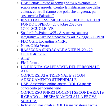
USB Scuola: Invito al convegno "4 Novembre. La
scuola non si arruola. Contro la militarizzazione della
cultura, contro il riarmo e le politiche di guerra, per
sostenere la Palestina"
INVITO AD ASSEMBLEA ON LINE ISCRITTE/I
FONDO ESPERO - 23 ottobre 2025 ore
17.00_SCUOLE_VR
Snadir Info-Point n.495 - Assistenza sanitaria
integrativa - All'albo sindacale ex art.25 legge 300/1970
FLC CGIL Locandina PNRR3
News Gilda Verona
RASSEGNA SINDACALE ANIEF N. 29 - 20
OTTOBRE 2025
Anief
Flc Informa.
LA DIGNITA' CALPESTATA DEL PERSONALE
ATA
CONCORSI ATA TRIENNALI? SI CON
ADEGUAMENTO STIPENDIALE
USB: Assemblea online aperta. DDL Gasparri:
conoscerlo per combatterlo
CONCORSO PNRR3 DOCENTI SECONDARIA I e
II GRADO … PREPARIAMOCI ALLA PROVA
SCRITTA
Indicazioni nazionali e DDL Gasparri: stessa faccia