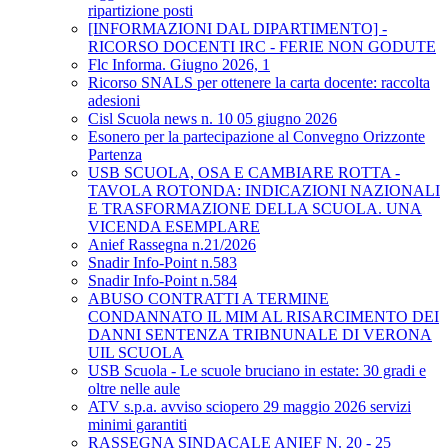
ripartizione posti
[INFORMAZIONI DAL DIPARTIMENTO] -
RICORSO DOCENTI IRC - FERIE NON GODUTE
Flc Informa. Giugno 2026, 1
Ricorso SNALS per ottenere la carta docente: raccolta
adesioni
Cisl Scuola news n. 10 05 giugno 2026
Esonero per la partecipazione al Convegno Orizzonte
Partenza
USB SCUOLA, OSA E CAMBIARE ROTTA -
TAVOLA ROTONDA: INDICAZIONI NAZIONALI
E TRASFORMAZIONE DELLA SCUOLA. UNA
VICENDA ESEMPLARE
Anief Rassegna n.21/2026
Snadir Info-Point n.583
Snadir Info-Point n.584
ABUSO CONTRATTI A TERMINE
CONDANNATO IL MIM AL RISARCIMENTO DEI
DANNI SENTENZA TRIBNUNALE DI VERONA
UIL SCUOLA
USB Scuola - Le scuole bruciano in estate: 30 gradi e
oltre nelle aule
ATV s.p.a. avviso sciopero 29 maggio 2026 servizi
minimi garantiti
RASSEGNA SINDACALE ANIEF N. 20 - 25