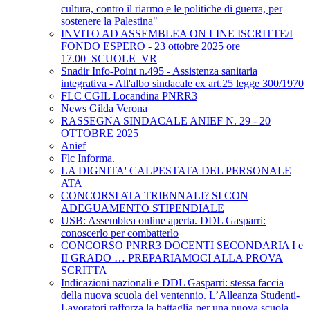
cultura, contro il riarmo e le politiche di guerra, per
sostenere la Palestina"
INVITO AD ASSEMBLEA ON LINE ISCRITTE/I
FONDO ESPERO - 23 ottobre 2025 ore
17.00_SCUOLE_VR
Snadir Info-Point n.495 - Assistenza sanitaria
integrativa - All'albo sindacale ex art.25 legge 300/1970
FLC CGIL Locandina PNRR3
News Gilda Verona
RASSEGNA SINDACALE ANIEF N. 29 - 20
OTTOBRE 2025
Anief
Flc Informa.
LA DIGNITA' CALPESTATA DEL PERSONALE
ATA
CONCORSI ATA TRIENNALI? SI CON
ADEGUAMENTO STIPENDIALE
USB: Assemblea online aperta. DDL Gasparri:
conoscerlo per combatterlo
CONCORSO PNRR3 DOCENTI SECONDARIA I e
II GRADO … PREPARIAMOCI ALLA PROVA
SCRITTA
Indicazioni nazionali e DDL Gasparri: stessa faccia
della nuova scuola del ventennio. L’Alleanza Studenti-
Lavoratori rafforza la battaglia per una nuova scuola