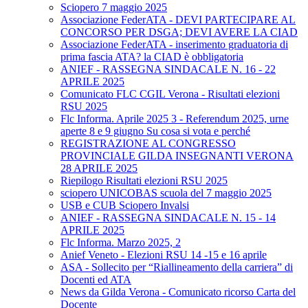
Sciopero 7 maggio 2025
Associazione FederATA - DEVI PARTECIPARE AL
CONCORSO PER DSGA; DEVI AVERE LA CIAD
Associazione FederATA - inserimento graduatoria di
prima fascia ATA? la CIAD è obbligatoria
ANIEF - RASSEGNA SINDACALE N. 16 - 22
APRILE 2025
Comunicato FLC CGIL Verona - Risultati elezioni
RSU 2025
Flc Informa. Aprile 2025 3 - Referendum 2025, urne
aperte 8 e 9 giugno Su cosa si vota e perché
REGISTRAZIONE AL CONGRESSO
PROVINCIALE GILDA INSEGNANTI VERONA
28 APRILE 2025
Riepilogo Risultati elezioni RSU 2025
sciopero UNICOBAS scuola del 7 maggio 2025
USB e CUB Sciopero Invalsi
ANIEF - RASSEGNA SINDACALE N. 15 - 14
APRILE 2025
Flc Informa. Marzo 2025, 2
Anief Veneto - Elezioni RSU 14 -15 e 16 aprile
ASA - Sollecito per “Riallineamento della carriera” di
Docenti ed ATA
News da Gilda Verona - Comunicato ricorso Carta del
Docente