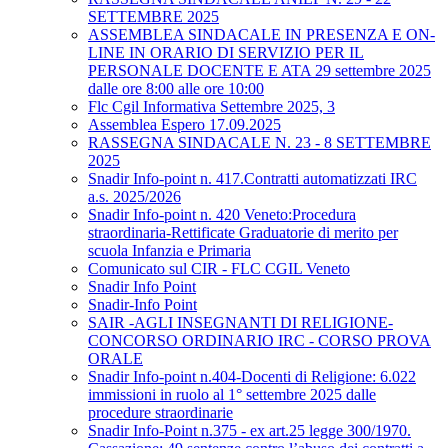
SETTEMBRE 2025
ASSEMBLEA SINDACALE IN PRESENZA E ON-
LINE IN ORARIO DI SERVIZIO PER IL
PERSONALE DOCENTE E ATA 29 settembre 2025
dalle ore 8:00 alle ore 10:00
Flc Cgil Informativa Settembre 2025, 3
Assemblea Espero 17.09.2025
RASSEGNA SINDACALE N. 23 - 8 SETTEMBRE
2025
Snadir Info-point n. 417.Contratti automatizzati IRC
a.s. 2025/2026
Snadir Info-point n. 420 Veneto:Procedura
straordinaria-Rettificate Graduatorie di merito per
scuola Infanzia e Primaria
Comunicato sul CIR - FLC CGIL Veneto
Snadir Info Point
Snadir-Info Point
SAIR -AGLI INSEGNANTI DI RELIGIONE-
CONCORSO ORDINARIO IRC - CORSO PROVA
ORALE
Snadir Info-point n.404-Docenti di Religione: 6.022
immissioni in ruolo al 1° settembre 2025 dalle
procedure straordinarie
Snadir Info-Point n.375 - ex art.25 legge 300/1970.