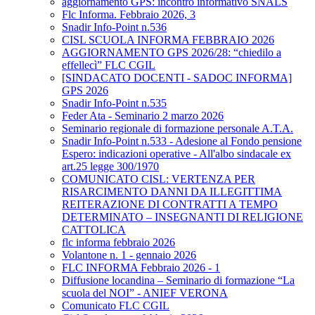
aggiornamento GPS: incontro informativo SNALS
Flc Informa. Febbraio 2026, 3
Snadir Info-Point n.536
CISL SCUOLA INFORMA FEBBRAIO 2026
AGGIORNAMENTO GPS 2026/28: “chiedilo a
effellecì” FLC CGIL
[SINDACATO DOCENTI - SADOC INFORMA]
GPS 2026
Snadir Info-Point n.535
Feder Ata - Seminario 2 marzo 2026
Seminario regionale di formazione personale A.T.A.
Snadir Info-Point n.533 - Adesione al Fondo pensione
Espero: indicazioni operative - All'albo sindacale ex
art.25 legge 300/1970
COMUNICATO CISL: VERTENZA PER
RISARCIMENTO DANNI DA ILLEGITTIMA
REITERAZIONE DI CONTRATTI A TEMPO
DETERMINATO – INSEGNANTI DI RELIGIONE
CATTOLICA
flc informa febbraio 2026
Volantone n. 1 - gennaio 2026
FLC INFORMA Febbraio 2026 - 1
Diffusione locandina – Seminario di formazione “La
scuola del NOI” - ANIEF VERONA
Comunicato FLC CGIL