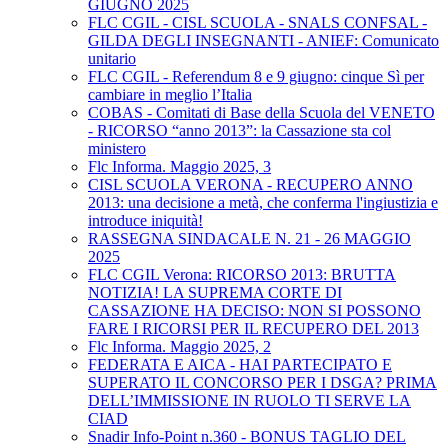
GIUGNO 2025
FLC CGIL - CISL SCUOLA - SNALS CONFSAL -
GILDA DEGLI INSEGNANTI - ANIEF: Comunicato
unitario
FLC CGIL - Referendum 8 e 9 giugno: cinque Sì per
cambiare in meglio l’Italia
COBAS - Comitati di Base della Scuola del VENETO
- RICORSO “anno 2013”: la Cassazione sta col
ministero
Flc Informa. Maggio 2025, 3
CISL SCUOLA VERONA - RECUPERO ANNO
2013: una decisione a metà, che conferma l'ingiustizia e
introduce iniquità!
RASSEGNA SINDACALE N. 21 - 26 MAGGIO
2025
FLC CGIL Verona: RICORSO 2013: BRUTTA
NOTIZIA! LA SUPREMA CORTE DI
CASSAZIONE HA DECISO: NON SI POSSONO
FARE I RICORSI PER IL RECUPERO DEL 2013
Flc Informa. Maggio 2025, 2
FEDERATA E AICA - HAI PARTECIPATO E
SUPERATO IL CONCORSO PER I DSGA? PRIMA
DELL’IMMISSIONE IN RUOLO TI SERVE LA
CIAD
Snadir Info-Point n.360 - BONUS TAGLIO DEL