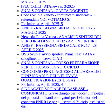
MAGGIO 2025
[FLC CGIL] - ATAnews n. 3/2025
SNALS CONFSAL - CARTA DOCENTE
Cobas Scuola Veneto - comunicato sindacale - 5
referendum NOI VOTIAMO SI'
Flc Informa. Aprile 2025, 5
ANIEF - RASSEGNA SINDACALE N. 18 - 5
MAGGIO 2025
News da Gilda Verona - ANALISI E SINTESI DEI
PERCORSI DI SPECIALIZZAZIONE INDIRE
ANIEF - RASSEGNA SINDACALE N. 17 - 28
APRILE 2025
USB Scuola: avvio sportelli Prima Fascia ATA e
scioglimento riserva CIAD
SNALS CONFSAL - CORSO PREPARAZIONE
PER IL TFA SOSTEGNO X CICLO
CONCORSO PER L’ACCESSO ALL’AREA DEI
FUNZIONARI E DELL’ELEVATA
QUALIFICAZIONE (EX DSGA)
Flc Informa. Aprile 2025, 4
SINDACATO SOCIALE DI BASE-SSB -
COMUNICATO Grave disagio per i docenti impegnati
nei percorsi abilitanti obbligatori per i vincitori del
concorso PNRR1 e per gli iscritti al 2° ciclo, esclusi dal
diri