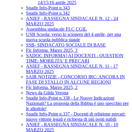
14/15/16 aprile 2025
Snadir Info-Point n.343
Snadir Info-Point n.342
ANIEF - RASSEGNA SINDACALE N. 12 - 24
MARZO 2025
Assemblea sindacale FLC CGIL
USB Scuola: verso lo sciopero del 4 aprile, per una
nuova scuola pubblica statale
SSB- SINDACATO SOCIALE DI BASE
Flc Informa. Marzo 2025, 3
SADOC INFORMA] AI DOCENTI - QUESTION
TIME: MOBILITA' E PRECARI
ANIEF - RASSEGNA SINDACALE N. 11 - 17
MARZO 2025
SAIR NOTIZIE - CONCORSO IRC: ANCORA IN
FASE DI STALLO IN ALCUNE REGIONI
Flc Informa. Marzo 2025, 2
News da Gilda Verona
Snadir Info-Point n.338 - Le Nuove Indicazioni
Nazionali? La proposta della Bibbia è uno specchio per
le allodole!
Snadir Info-Point n.337 - Docenti di religione precari:
nuove vittorie legali e richiesta di più posti stabili
ANIEF - RASSEGNA SINDACALE N. 10 - 10
MARZO 2025