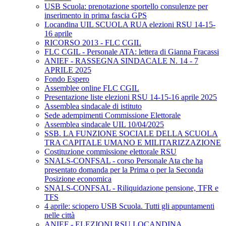
USB Scuola: prenotazione sportello consulenze per
inserimento in prima fascia GPS
Locandina UIL SCUOLA RUA elezioni RSU 14-15-
16 aprile
RICORSO 2013 - FLC CGIL
FLC CGIL - Personale ATA: lettera di Gianna Fracassi
ANIEF - RASSEGNA SINDACALE N. 14 - 7
APRILE 2025
Fondo Espero
Assemblee online FLC CGIL
Presentazione liste elezioni RSU 14-15-16 aprile 2025
Assemblea sindacale di istituto
Sede adempimenti Commissione Elettorale
Assemblea sindacale UIL 10/04/2025
SSB. LA FUNZIONE SOCIALE DELLA SCUOLA
TRA CAPITALE UMANO E MILITARIZZAZIONE
Costituzione commissione elettorale RSU
SNALS-CONFSAL - corso Personale Ata che ha
presentato domanda per la Prima o per la Seconda
Posizione economica
SNALS-CONFSAL - Riliquidazione pensione, TFR e
TFS
4 aprile: sciopero USB Scuola. Tutti gli appuntamenti
nelle città
ANIEF - ELEZIONI RSU LOCANDINA