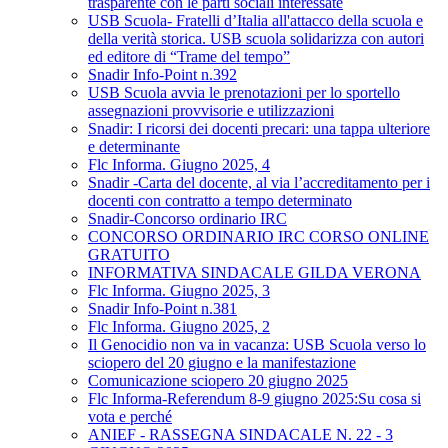
trasparente con le parti sociali interessate
USB Scuola- Fratelli d’Italia all'attacco della scuola e
della verità storica. USB scuola solidarizza con autori
ed editore di “Trame del tempo”
Snadir Info-Point n.392
USB Scuola avvia le prenotazioni per lo sportello
assegnazioni provvisorie e utilizzazioni
Snadir: I ricorsi dei docenti precari: una tappa ulteriore
e determinante
Flc Informa. Giugno 2025, 4
Snadir -Carta del docente, al via l’accreditamento per i
docenti con contratto a tempo determinato
Snadir-Concorso ordinario IRC
CONCORSO ORDINARIO IRC CORSO ONLINE
GRATUITO
INFORMATIVA SINDACALE GILDA VERONA
Flc Informa. Giugno 2025, 3
Snadir Info-Point n.381
Flc Informa. Giugno 2025, 2
Il Genocidio non va in vacanza: USB Scuola verso lo
sciopero del 20 giugno e la manifestazione
Comunicazione sciopero 20 giugno 2025
Flc Informa-Referendum 8-9 giugno 2025:Su cosa si
vota e perché
ANIEF - RASSEGNA SINDACALE N. 22 - 3