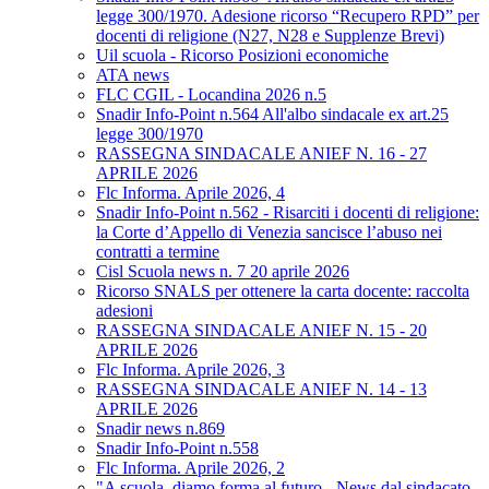
legge 300/1970. Adesione ricorso “Recupero RPD” per
docenti di religione (N27, N28 e Supplenze Brevi)
Uil scuola - Ricorso Posizioni economiche
ATA news
FLC CGIL - Locandina 2026 n.5
Snadir Info-Point n.564 All'albo sindacale ex art.25
legge 300/1970
RASSEGNA SINDACALE ANIEF N. 16 - 27
APRILE 2026
Flc Informa. Aprile 2026, 4
Snadir Info-Point n.562 - Risarciti i docenti di religione:
la Corte d’Appello di Venezia sancisce l’abuso nei
contratti a termine
Cisl Scuola news n. 7 20 aprile 2026
Ricorso SNALS per ottenere la carta docente: raccolta
adesioni
RASSEGNA SINDACALE ANIEF N. 15 - 20
APRILE 2026
Flc Informa. Aprile 2026, 3
RASSEGNA SINDACALE ANIEF N. 14 - 13
APRILE 2026
Snadir news n.869
Snadir Info-Point n.558
Flc Informa. Aprile 2026, 2
"A scuola, diamo forma al futuro - News dal sindacato.