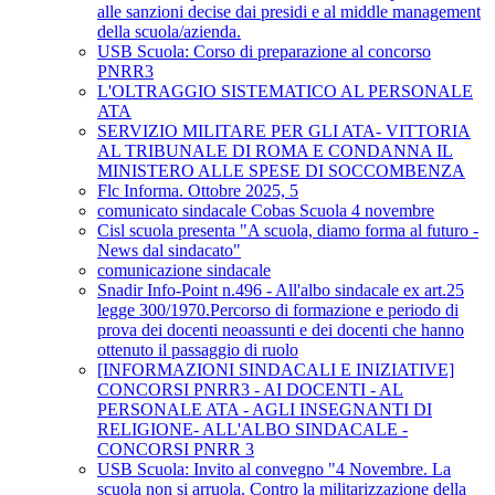
alle sanzioni decise dai presidi e al middle management
della scuola/azienda.
USB Scuola: Corso di preparazione al concorso
PNRR3
L'OLTRAGGIO SISTEMATICO AL PERSONALE
ATA
SERVIZIO MILITARE PER GLI ATA- VITTORIA
AL TRIBUNALE DI ROMA E CONDANNA IL
MINISTERO ALLE SPESE DI SOCCOMBENZA
Flc Informa. Ottobre 2025, 5
comunicato sindacale Cobas Scuola 4 novembre
Cisl scuola presenta "A scuola, diamo forma al futuro -
News dal sindacato"
comunicazione sindacale
Snadir Info-Point n.496 - All'albo sindacale ex art.25
legge 300/1970.Percorso di formazione e periodo di
prova dei docenti neoassunti e dei docenti che hanno
ottenuto il passaggio di ruolo
[INFORMAZIONI SINDACALI E INIZIATIVE]
CONCORSI PNRR3 - AI DOCENTI - AL
PERSONALE ATA - AGLI INSEGNANTI DI
RELIGIONE- ALL'ALBO SINDACALE -
CONCORSI PNRR 3
USB Scuola: Invito al convegno "4 Novembre. La
scuola non si arruola. Contro la militarizzazione della