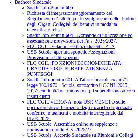
Bacheca Sindacale
Snadir Info-Point n.606
Richiesta di integrazione/aggiornamento del
Regolamento d’Istituto per lo svolgimento delle riunioni
degli Organi Collegiali deliberativi in modalità
telematica o mista
Snadir Info-Point n.604 - Domande di utilizzazione ed
assegnazione provvisoria per l’a.s. 2026/2027.
FLC CGIL: volantini vertenze docenti - ATA
USB Scuola: apertura sportello Assegnazioni
Provvisorie e Utilizzazioni
FLC CGIL: POSIZIONI ECONOMICHE ATA:
GRADUATORIE PUBBLICATE SENZA
PUNTEGGI.
Snadir Info-point n.601. All'albo sindacale ex art.25
legge 300/1970 - Scuola, sottoscritto il CCNL 2025-
2027: continuità nei rinnovi ma gli stipendi sono ancora
insufficienti
FLC CGIL VERONA: nota USR VENETO sulle
operazioni di conferimento degli incarichi dirigenziali:
conferme, mutamenti e mobilità interregionale dal
01/09/2026.
USB Scuola: Assemblea online su supplenze e
immissioni in ruolo A.S. 2026/27
USB Scuola: Accordo Sindacale su Riunioni e Collegi