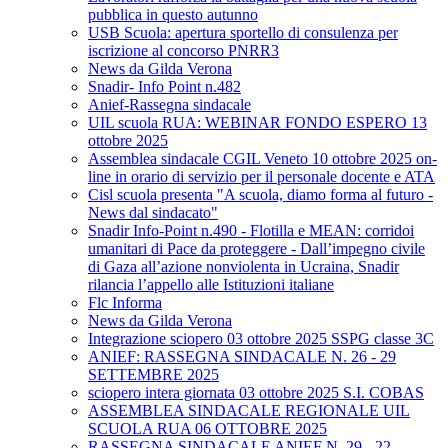
pubblica in questo autunno
USB Scuola: apertura sportello di consulenza per
iscrizione al concorso PNRR3
News da Gilda Verona
Snadir- Info Point n.482
Anief-Rassegna sindacale
UIL scuola RUA: WEBINAR FONDO ESPERO 13
ottobre 2025
Assemblea sindacale CGIL Veneto 10 ottobre 2025 on-
line in orario di servizio per il personale docente e ATA
Cisl scuola presenta "A scuola, diamo forma al futuro -
News dal sindacato"
Snadir Info-Point n.490 - Flotilla e MEAN: corridoi
umanitari di Pace da proteggere - Dall’impegno civile
di Gaza all’azione nonviolenta in Ucraina, Snadir
rilancia l’appello alle Istituzioni italiane
Flc Informa
News da Gilda Verona
Integrazione sciopero 03 ottobre 2025 SSPG classe 3C
ANIEF: RASSEGNA SINDACALE N. 26 - 29
SETTEMBRE 2025
sciopero intera giornata 03 ottobre 2025 S.I. COBAS
ASSEMBLEA SINDACALE REGIONALE UIL
SCUOLA RUA 06 OTTOBRE 2025
RASSEGNA SINDACALE ANIEF N. 29 - 22