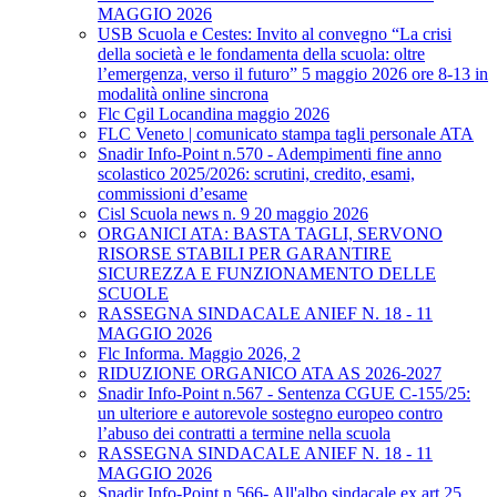
MAGGIO 2026
USB Scuola e Cestes: Invito al convegno “La crisi
della società e le fondamenta della scuola: oltre
l’emergenza, verso il futuro” 5 maggio 2026 ore 8-13 in
modalità online sincrona
Flc Cgil Locandina maggio 2026
FLC Veneto | comunicato stampa tagli personale ATA
Snadir Info-Point n.570 - Adempimenti fine anno
scolastico 2025/2026: scrutini, credito, esami,
commissioni d’esame
Cisl Scuola news n. 9 20 maggio 2026
ORGANICI ATA: BASTA TAGLI, SERVONO
RISORSE STABILI PER GARANTIRE
SICUREZZA E FUNZIONAMENTO DELLE
SCUOLE
RASSEGNA SINDACALE ANIEF N. 18 - 11
MAGGIO 2026
Flc Informa. Maggio 2026, 2
RIDUZIONE ORGANICO ATA AS 2026-2027
Snadir Info-Point n.567 - Sentenza CGUE C‑155/25:
un ulteriore e autorevole sostegno europeo contro
l’abuso dei contratti a termine nella scuola
RASSEGNA SINDACALE ANIEF N. 18 - 11
MAGGIO 2026
Snadir Info-Point n.566- All'albo sindacale ex art.25