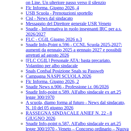
on Line. Un ulteriore passo verso il silenzio
Flc Informa. Giugno 2026, 4
USB Scuola - Prenotazioni sportello
Cisl - News dal sindacato
Messaggio del Direttore generale USR Veneto
Snadir - Informativa in ruolo insegnanti IRC per a.s.
2026/2027
FLC - CGIL Giugno 2026 n.3
Snadir Info-Point n.596 - CCNL Scuola 2025-2027:
aumenti da gennaio 2025 a gennaio 2027 e possibili
arretrati ad agosto 2026
[FLC CGIL] Personale ATA: basta precariato.
Volantino per albo sindacale
Snals Confsal Posizione Snals su Passweb
Campagna NASPI SCUOLA 2026
Flc Informa. Giugno 2026, 2
Snadir News n.906 - Professione i.r. 06/2026
Snadir Info-point n.589. All'albo sindacale ex art.25
legge 300/1970
A scuola, diamo forma al futuro - News dal sindacato,
N. 10 del 05 giugno 2026
RASSEGNA SINDACALE ANIEF N. 22 - 8
GIUGNO 2026
Snadir Info-point n.587. All'albo sindacale ex art.25
legge 300/1970 - Veneto – Concorso ordinario – Nuova