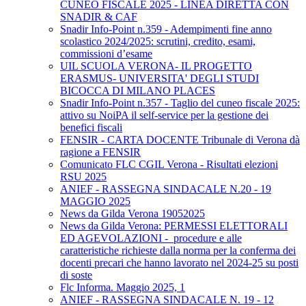
CUNEO FISCALE 2025 - LINEA DIRETTA CON
SNADIR & CAF
Snadir Info-Point n.359 - Adempimenti fine anno
scolastico 2024/2025: scrutini, credito, esami,
commissioni d’esame
UIL SCUOLA VERONA- IL PROGETTO
ERASMUS- UNIVERSITA' DEGLI STUDI
BICOCCA DI MILANO PLACES
Snadir Info-Point n.357 - Taglio del cuneo fiscale 2025:
attivo su NoiPA il self-service per la gestione dei
benefici fiscali
FENSIR - CARTA DOCENTE Tribunale di Verona dà
ragione a FENSIR
Comunicato FLC CGIL Verona - Risultati elezioni
RSU 2025
ANIEF - RASSEGNA SINDACALE N.20 - 19
MAGGIO 2025
News da Gilda Verona 19052025
News da Gilda Verona: PERMESSI ELETTORALI
ED AGEVOLAZIONI - procedure e alle
caratteristiche richieste dalla norma per la conferma dei
docenti precari che hanno lavorato nel 2024-25 su posti
di soste
Flc Informa. Maggio 2025, 1
ANIEF - RASSEGNA SINDACALE N. 19 - 12