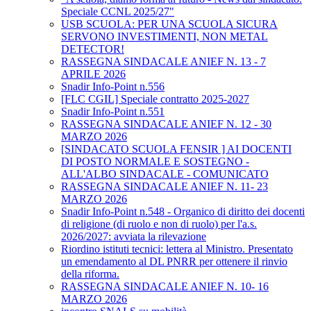
Speciale CCNL 2025/27"
USB SCUOLA: PER UNA SCUOLA SICURA
SERVONO INVESTIMENTI, NON METAL
DETECTOR!
RASSEGNA SINDACALE ANIEF N. 13 - 7
APRILE 2026
Snadir Info-Point n.556
[FLC CGIL] Speciale contratto 2025-2027
Snadir Info-Point n.551
RASSEGNA SINDACALE ANIEF N. 12 - 30
MARZO 2026
[SINDACATO SCUOLA FENSIR ] AI DOCENTI
DI POSTO NORMALE E SOSTEGNO -
ALL'ALBO SINDACALE - COMUNICATO
RASSEGNA SINDACALE ANIEF N. 11- 23
MARZO 2026
Snadir Info-Point n.548 - Organico di diritto dei docenti
di religione (di ruolo e non di ruolo) per l'a.s.
2026/2027: avviata la rilevazione
Riordino istituti tecnici: lettera al Ministro. Presentato
un emendamento al DL PNRR per ottenere il rinvio
della riforma.
RASSEGNA SINDACALE ANIEF N. 10- 16
MARZO 2026