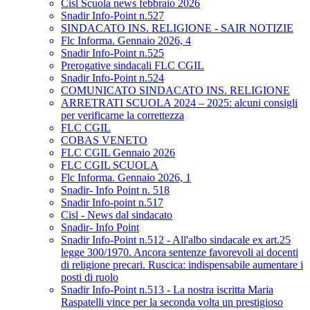
Cisl Scuola news febbraio 2026
Snadir Info-Point n.527
SINDACATO INS. RELIGIONE - SAIR NOTIZIE
Flc Informa. Gennaio 2026, 4
Snadir Info-Point n.525
Prerogative sindacali FLC CGIL
Snadir Info-Point n.524
COMUNICATO SINDACATO INS. RELIGIONE
ARRETRATI SCUOLA 2024 – 2025: alcuni consigli
per verificarne la correttezza
FLC CGIL
COBAS VENETO
FLC CGIL Gennaio 2026
FLC CGIL SCUOLA
Flc Informa. Gennaio 2026, 1
Snadir- Info Point n. 518
Snadir Info-point n.517
Cisl - News dal sindacato
Snadir- Info Point
Snadir Info-Point n.512 - All'albo sindacale ex art.25
legge 300/1970. Ancora sentenze favorevoli ai docenti
di religione precari. Ruscica: indispensabile aumentare i
posti di ruolo
Snadir Info-Point n.513 - La nostra iscritta Maria
Raspatelli vince per la seconda volta un prestigioso