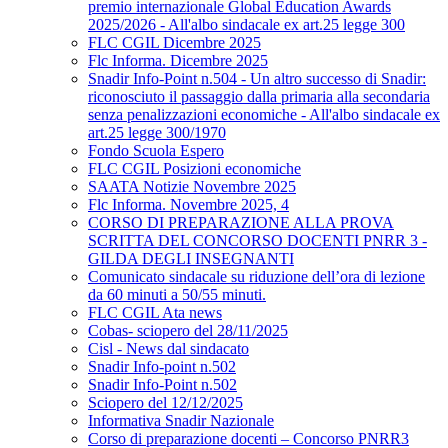
premio internazionale Global Education Awards
2025/2026 - All'albo sindacale ex art.25 legge 300
FLC CGIL Dicembre 2025
Flc Informa. Dicembre 2025
Snadir Info-Point n.504 - Un altro successo di Snadir:
riconosciuto il passaggio dalla primaria alla secondaria
senza penalizzazioni economiche - All'albo sindacale ex
art.25 legge 300/1970
Fondo Scuola Espero
FLC CGIL Posizioni economiche
SAATA Notizie Novembre 2025
Flc Informa. Novembre 2025, 4
CORSO DI PREPARAZIONE ALLA PROVA
SCRITTA DEL CONCORSO DOCENTI PNRR 3 -
GILDA DEGLI INSEGNANTI
Comunicato sindacale su riduzione dell’ora di lezione
da 60 minuti a 50/55 minuti.
FLC CGIL Ata news
Cobas- sciopero del 28/11/2025
Cisl - News dal sindacato
Snadir Info-point n.502
Snadir Info-Point n.502
Sciopero del 12/12/2025
Informativa Snadir Nazionale
Corso di preparazione docenti – Concorso PNRR3