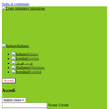
Salta al contenuto
Italiano
Italiano
English
عربى
Shqiptare
Română
Accedi
Accedi
button close
×
Nome Utente