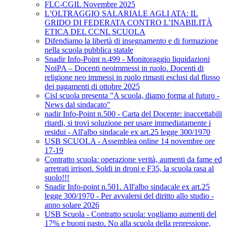
FLC-CGIL Novembre 2025
L’OLTRAGGIO SALARIALE AGLI ATA: IL
GRIDO DI FEDERATA CONTRO L’INABILITÀ
ETICA DEL CCNL SCUOLA
Difendiamo la libertà di insegnamento e di formazione
nella scuola pubblica statale
Snadir Info-Point n.499 - Monitoraggio liquidazioni
NoiPA – Docenti neoimmessi in ruolo. Docenti di
religione neo immessi in ruolo rimasti esclusi dal flusso
dei pagamenti di ottobre 2025
Cisl scuola presenta "A scuola, diamo forma al futuro -
News dal sindacato"
nadir Info-Point n.500 - Carta del Docente: inaccettabili
ritardi, si trovi soluzione per usare immediatamente i
residui - All'albo sindacale ex art.25 legge 300/1970
USB SCUOLA - Assemblea online 14 novembre ore
17-19
Contratto scuola: operazione verità, aumenti da fame ed
arretrati irrisori. Soldi in droni e F35, la scuola rasa al
suolo!!!
Snadir Info-point n.501. All'albo sindacale ex art.25
legge 300/1970 - Per avvalersi del diritto allo studio -
anno solare 2026
USB Scuola - Contratto scuola: vogliamo aumenti del
17% e buoni pasto. No alla scuola della repressione,