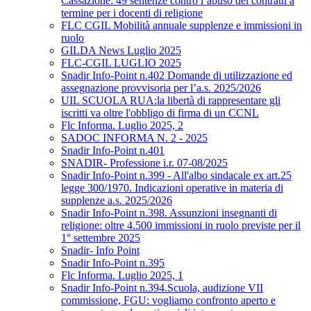
Cassazione: 49 sentenze contro l’abuso dei contratti a
termine per i docenti di religione
FLC CGIL Mobilità annuale supplenze e immissioni in
ruolo
GILDA News Luglio 2025
FLC-CGIL LUGLIO 2025
Snadir Info-Point n.402 Domande di utilizzazione ed
assegnazione provvisoria per l’a.s. 2025/2026
UIL SCUOLA RUA:la libertà di rappresentare gli
iscritti va oltre l'obbligo di firma di un CCNL
Flc Informa. Luglio 2025, 2
SADOC INFORMA N. 2 - 2025
Snadir Info-Point n.401
SNADIR- Professione i.r. 07-08/2025
Snadir Info-Point n.399 - All'albo sindacale ex art.25
legge 300/1970. Indicazioni operative in materia di
supplenze a.s. 2025/2026
Snadir Info-Point n.398. Assunzioni insegnanti di
religione: oltre 4.500 immissioni in ruolo previste per il
1° settembre 2025
Snadir- Info Point
Snadir Info-Point n.395
Flc Informa. Luglio 2025, 1
Snadir Info-Point n.394.Scuola, audizione VII
commissione, FGU: vogliamo confronto aperto e