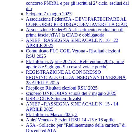
concorso PNRR1 e per gli iscritti al 2° ciclo, esclusi dal
diri
Sciopero 7 maggio 2025
Associazione FederATA - DEVI PARTECIPARE AL
CONCORSO PER DSGA; DEVI AVERE LA CIAD
Associazione FederATA - inserimento graduatoria di
prima fascia ATA? la CIAD è obbligatoria
ANIEF - RASSEGNA SINDACALE N. 16 - 22
APRILE 2025
Comunicato FLC CGIL Verona - Risultati elezioni
RSU 2025
Flc Informa. Aprile 2025 3 - Referendum 2025, urne
aperte 8 e 9 giugno Su cosa si vota e perché
REGISTRAZIONE AL CONGRESSO
PROVINCIALE GILDA INSEGNANTI VERONA
28 APRILE 2025
Riepilogo Risultati elezioni RSU 2025
sciopero UNICOBAS scuola del 7 maggio 2025
USB e CUB Sciopero Invalsi
ANIEF - RASSEGNA SINDACALE N. 15 - 14
APRILE 2025
Flc Informa. Marzo 2025, 2
Anief Veneto - Elezioni RSU 14 -15 e 16 aprile
ASA - Sollecito per “Riallineamento della carriera” di
Docenti ed ATA