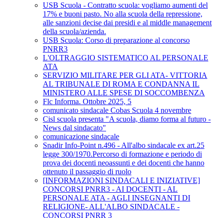
USB Scuola - Contratto scuola: vogliamo aumenti del
17% e buoni pasto. No alla scuola della repressione,
alle sanzioni decise dai presidi e al middle management
della scuola/azienda.
USB Scuola: Corso di preparazione al concorso
PNRR3
L'OLTRAGGIO SISTEMATICO AL PERSONALE
ATA
SERVIZIO MILITARE PER GLI ATA- VITTORIA
AL TRIBUNALE DI ROMA E CONDANNA IL
MINISTERO ALLE SPESE DI SOCCOMBENZA
Flc Informa. Ottobre 2025, 5
comunicato sindacale Cobas Scuola 4 novembre
Cisl scuola presenta "A scuola, diamo forma al futuro -
News dal sindacato"
comunicazione sindacale
Snadir Info-Point n.496 - All'albo sindacale ex art.25
legge 300/1970.Percorso di formazione e periodo di
prova dei docenti neoassunti e dei docenti che hanno
ottenuto il passaggio di ruolo
[INFORMAZIONI SINDACALI E INIZIATIVE]
CONCORSI PNRR3 - AI DOCENTI - AL
PERSONALE ATA - AGLI INSEGNANTI DI
RELIGIONE- ALL'ALBO SINDACALE -
CONCORSI PNRR 3