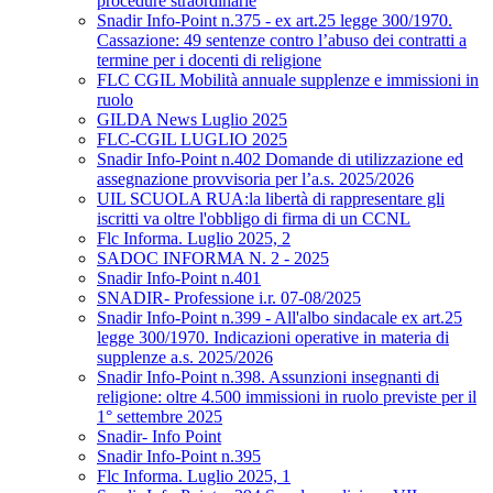
procedure straordinarie
Snadir Info-Point n.375 - ex art.25 legge 300/1970.
Cassazione: 49 sentenze contro l’abuso dei contratti a
termine per i docenti di religione
FLC CGIL Mobilità annuale supplenze e immissioni in
ruolo
GILDA News Luglio 2025
FLC-CGIL LUGLIO 2025
Snadir Info-Point n.402 Domande di utilizzazione ed
assegnazione provvisoria per l’a.s. 2025/2026
UIL SCUOLA RUA:la libertà di rappresentare gli
iscritti va oltre l'obbligo di firma di un CCNL
Flc Informa. Luglio 2025, 2
SADOC INFORMA N. 2 - 2025
Snadir Info-Point n.401
SNADIR- Professione i.r. 07-08/2025
Snadir Info-Point n.399 - All'albo sindacale ex art.25
legge 300/1970. Indicazioni operative in materia di
supplenze a.s. 2025/2026
Snadir Info-Point n.398. Assunzioni insegnanti di
religione: oltre 4.500 immissioni in ruolo previste per il
1° settembre 2025
Snadir- Info Point
Snadir Info-Point n.395
Flc Informa. Luglio 2025, 1