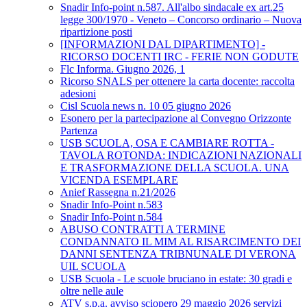
Snadir Info-point n.587. All'albo sindacale ex art.25
legge 300/1970 - Veneto – Concorso ordinario – Nuova
ripartizione posti
[INFORMAZIONI DAL DIPARTIMENTO] -
RICORSO DOCENTI IRC - FERIE NON GODUTE
Flc Informa. Giugno 2026, 1
Ricorso SNALS per ottenere la carta docente: raccolta
adesioni
Cisl Scuola news n. 10 05 giugno 2026
Esonero per la partecipazione al Convegno Orizzonte
Partenza
USB SCUOLA, OSA E CAMBIARE ROTTA -
TAVOLA ROTONDA: INDICAZIONI NAZIONALI
E TRASFORMAZIONE DELLA SCUOLA. UNA
VICENDA ESEMPLARE
Anief Rassegna n.21/2026
Snadir Info-Point n.583
Snadir Info-Point n.584
ABUSO CONTRATTI A TERMINE
CONDANNATO IL MIM AL RISARCIMENTO DEI
DANNI SENTENZA TRIBNUNALE DI VERONA
UIL SCUOLA
USB Scuola - Le scuole bruciano in estate: 30 gradi e
oltre nelle aule
ATV s.p.a. avviso sciopero 29 maggio 2026 servizi