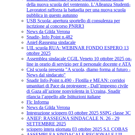
della nuova scuola del ventennio. L’Alleanza Studenti-
Lavoratori rafforza la battaglia per una nuova scuola
pubblica in questo autunno
USB Scuola: apertura sportello di consulenza per
iscrizione al concorso PNRR3
News da Gilda Verona
Snadir- Info Point n.482
Anief-Rassegna sindacale
UIL scuola RUA: WEBINAR FONDO ESPERO 13
ottobre 2025
Assemblea sindacale CGIL Veneto 10 ottobre 2025 on-
line in orario di servizio per il personale docente e ATA
Cisl scuola presenta "A scuola, diamo forma al futuro -
News dal sindacato"
Snadir Info-Point n.490 - Flotilla e MEAN: corridoi
umanitari di Pace da proteggere - Dall’impegno civile
di Gaza all’azione nonviolenta in Ucraina, Snadir
rilancia l’appello alle Istituzioni italiane
Flc Informa
News da Gilda Verona
Integrazione sciopero 03 ottobre 2025 SSPG classe 3C
ANIEF: RASSEGNA SINDACALE N. 26 - 29
SETTEMBRE 2025
sciopero intera giornata 03 ottobre 2025 S.I. COBAS
ASSEMBLEA SINDACALE REGIONALE UIL