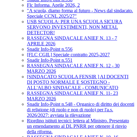
Flc Informa. Aprile 2026, 2
"A scuola, diamo forma al futuro - News dal sindacato.
Speciale CCNL 2025/27"
USB SCUOLA: PER UNA SCUOLA SICURA
SERVONO INVESTIMENTI, NON METAL
DETECTOR!
RASSEGNA SINDACALE ANIEF N. 13 - 7
APRILE 2026
Snadir Info-Point n.556
[FLC CGIL] Speciale contratto 2025-2027
Snadir Info-Point n.551
RASSEGNA SINDACALE ANIEF N. 12 - 30
MARZO 2026
[SINDACATO SCUOLA FENSIR ] AI DOCENTI
DI POSTO NORMALE E SOSTEGNO -
ALL'ALBO SINDACALE - COMUNICATO
RASSEGNA SINDACALE ANIEF N. 11- 23
MARZO 2026
Snadir Info-Point n.548 - Organico di diritto dei docenti
di religione (di ruolo e non di ruolo) per l'a.s.
2026/2027: avviata la rilevazione
Riordino istituti tecnici: lettera al Ministro. Presentato
un emendamento al DL PNRR per ottenere il rinvio
della riforma.