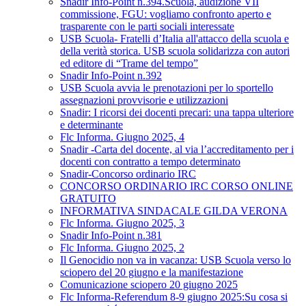
Snadir Info-Point n.394.Scuola, audizione VII
commissione, FGU: vogliamo confronto aperto e
trasparente con le parti sociali interessate
USB Scuola- Fratelli d’Italia all'attacco della scuola e
della verità storica. USB scuola solidarizza con autori
ed editore di “Trame del tempo”
Snadir Info-Point n.392
USB Scuola avvia le prenotazioni per lo sportello
assegnazioni provvisorie e utilizzazioni
Snadir: I ricorsi dei docenti precari: una tappa ulteriore
e determinante
Flc Informa. Giugno 2025, 4
Snadir -Carta del docente, al via l’accreditamento per i
docenti con contratto a tempo determinato
Snadir-Concorso ordinario IRC
CONCORSO ORDINARIO IRC CORSO ONLINE
GRATUITO
INFORMATIVA SINDACALE GILDA VERONA
Flc Informa. Giugno 2025, 3
Snadir Info-Point n.381
Flc Informa. Giugno 2025, 2
Il Genocidio non va in vacanza: USB Scuola verso lo
sciopero del 20 giugno e la manifestazione
Comunicazione sciopero 20 giugno 2025
Flc Informa-Referendum 8-9 giugno 2025:Su cosa si