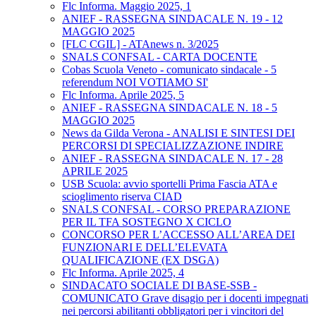
Flc Informa. Maggio 2025, 1
ANIEF - RASSEGNA SINDACALE N. 19 - 12
MAGGIO 2025
[FLC CGIL] - ATAnews n. 3/2025
SNALS CONFSAL - CARTA DOCENTE
Cobas Scuola Veneto - comunicato sindacale - 5
referendum NOI VOTIAMO SI'
Flc Informa. Aprile 2025, 5
ANIEF - RASSEGNA SINDACALE N. 18 - 5
MAGGIO 2025
News da Gilda Verona - ANALISI E SINTESI DEI
PERCORSI DI SPECIALIZZAZIONE INDIRE
ANIEF - RASSEGNA SINDACALE N. 17 - 28
APRILE 2025
USB Scuola: avvio sportelli Prima Fascia ATA e
scioglimento riserva CIAD
SNALS CONFSAL - CORSO PREPARAZIONE
PER IL TFA SOSTEGNO X CICLO
CONCORSO PER L’ACCESSO ALL’AREA DEI
FUNZIONARI E DELL’ELEVATA
QUALIFICAZIONE (EX DSGA)
Flc Informa. Aprile 2025, 4
SINDACATO SOCIALE DI BASE-SSB -
COMUNICATO Grave disagio per i docenti impegnati
nei percorsi abilitanti obbligatori per i vincitori del