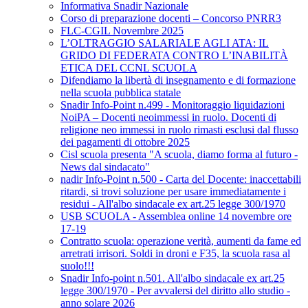
Informativa Snadir Nazionale
Corso di preparazione docenti – Concorso PNRR3
FLC-CGIL Novembre 2025
L’OLTRAGGIO SALARIALE AGLI ATA: IL
GRIDO DI FEDERATA CONTRO L’INABILITÀ
ETICA DEL CCNL SCUOLA
Difendiamo la libertà di insegnamento e di formazione
nella scuola pubblica statale
Snadir Info-Point n.499 - Monitoraggio liquidazioni
NoiPA – Docenti neoimmessi in ruolo. Docenti di
religione neo immessi in ruolo rimasti esclusi dal flusso
dei pagamenti di ottobre 2025
Cisl scuola presenta "A scuola, diamo forma al futuro -
News dal sindacato"
nadir Info-Point n.500 - Carta del Docente: inaccettabili
ritardi, si trovi soluzione per usare immediatamente i
residui - All'albo sindacale ex art.25 legge 300/1970
USB SCUOLA - Assemblea online 14 novembre ore
17-19
Contratto scuola: operazione verità, aumenti da fame ed
arretrati irrisori. Soldi in droni e F35, la scuola rasa al
suolo!!!
Snadir Info-point n.501. All'albo sindacale ex art.25
legge 300/1970 - Per avvalersi del diritto allo studio -
anno solare 2026