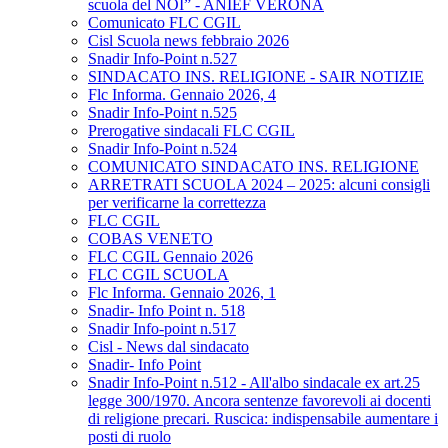
scuola del NOI” - ANIEF VERONA
Comunicato FLC CGIL
Cisl Scuola news febbraio 2026
Snadir Info-Point n.527
SINDACATO INS. RELIGIONE - SAIR NOTIZIE
Flc Informa. Gennaio 2026, 4
Snadir Info-Point n.525
Prerogative sindacali FLC CGIL
Snadir Info-Point n.524
COMUNICATO SINDACATO INS. RELIGIONE
ARRETRATI SCUOLA 2024 – 2025: alcuni consigli
per verificarne la correttezza
FLC CGIL
COBAS VENETO
FLC CGIL Gennaio 2026
FLC CGIL SCUOLA
Flc Informa. Gennaio 2026, 1
Snadir- Info Point n. 518
Snadir Info-point n.517
Cisl - News dal sindacato
Snadir- Info Point
Snadir Info-Point n.512 - All'albo sindacale ex art.25
legge 300/1970. Ancora sentenze favorevoli ai docenti
di religione precari. Ruscica: indispensabile aumentare i
posti di ruolo