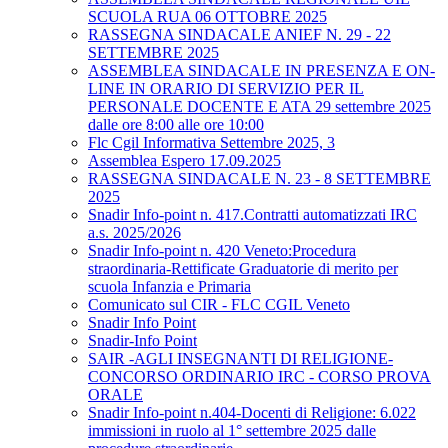
SCUOLA RUA 06 OTTOBRE 2025
RASSEGNA SINDACALE ANIEF N. 29 - 22
SETTEMBRE 2025
ASSEMBLEA SINDACALE IN PRESENZA E ON-
LINE IN ORARIO DI SERVIZIO PER IL
PERSONALE DOCENTE E ATA 29 settembre 2025
dalle ore 8:00 alle ore 10:00
Flc Cgil Informativa Settembre 2025, 3
Assemblea Espero 17.09.2025
RASSEGNA SINDACALE N. 23 - 8 SETTEMBRE
2025
Snadir Info-point n. 417.Contratti automatizzati IRC
a.s. 2025/2026
Snadir Info-point n. 420 Veneto:Procedura
straordinaria-Rettificate Graduatorie di merito per
scuola Infanzia e Primaria
Comunicato sul CIR - FLC CGIL Veneto
Snadir Info Point
Snadir-Info Point
SAIR -AGLI INSEGNANTI DI RELIGIONE-
CONCORSO ORDINARIO IRC - CORSO PROVA
ORALE
Snadir Info-point n.404-Docenti di Religione: 6.022
immissioni in ruolo al 1° settembre 2025 dalle