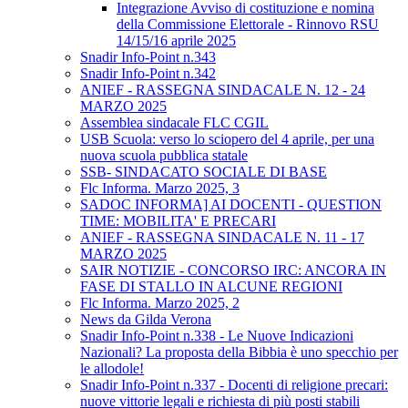
Integrazione Avviso di costituzione e nomina
della Commissione Elettorale - Rinnovo RSU
14/15/16 aprile 2025
Snadir Info-Point n.343
Snadir Info-Point n.342
ANIEF - RASSEGNA SINDACALE N. 12 - 24
MARZO 2025
Assemblea sindacale FLC CGIL
USB Scuola: verso lo sciopero del 4 aprile, per una
nuova scuola pubblica statale
SSB- SINDACATO SOCIALE DI BASE
Flc Informa. Marzo 2025, 3
SADOC INFORMA] AI DOCENTI - QUESTION
TIME: MOBILITA' E PRECARI
ANIEF - RASSEGNA SINDACALE N. 11 - 17
MARZO 2025
SAIR NOTIZIE - CONCORSO IRC: ANCORA IN
FASE DI STALLO IN ALCUNE REGIONI
Flc Informa. Marzo 2025, 2
News da Gilda Verona
Snadir Info-Point n.338 - Le Nuove Indicazioni
Nazionali? La proposta della Bibbia è uno specchio per
le allodole!
Snadir Info-Point n.337 - Docenti di religione precari:
nuove vittorie legali e richiesta di più posti stabili