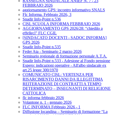
RASSEGNA SINDACALE ANIEF N. 7 - 23
FEBBRAIO 2026
aggiornamento GPS: incontro informativo SNALS
Flc Informa. Febbraio 2026, 3
Snadir Info-Point n.536
CISL SCUOLA INFORMA FEBBRAIO 2026
AGGIORNAMENTO GPS 2026/28: “chiedilo a
effellecì” FLC CGIL
[SINDACATO DOCENTI - SADOC INFORMA]
GPS 2026
Snadir Info-Point n.535
Feder Ata - Seminario 2 marzo 2026
Seminario regionale di formazione personale A.T.A.
Snadir Info-Point n.533 - Adesione al Fondo pensione
Espero: indicazioni operative - All'albo sindacale ex
art.25 legge 300/1970
COMUNICATO CISL: VERTENZA PER
RISARCIMENTO DANNI DA ILLEGITTIMA
REITERAZIONE DI CONTRATTI A TEMPO
DETERMINATO – INSEGNANTI DI RELIGIONE
CATTOLICA
flc informa febbraio 2026
Volantone n. 1 - gennaio 2026
FLC INFORMA Febbraio 2026 - 1
Diffusione locandina – Seminario di formazione “La