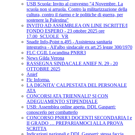
USB Scuola: Invito al convegno "4 Novembre. La
scuola non si arruola. Contro la militarizzazione della
cultura, contro il riarmo e le politiche di guerra, per
sostenere la Palestina"
INVITO AD ASSEMBLEA ON LINE ISCRITTE/I
FONDO ESPERO - 23 ottobre 2025 ore
17.00_SCUOLE_VR
Snadir Info-Point n.495 - Assistenza sanitaria
integrativa - All'albo sindacale ex art.25 legge 300/1970
FLC CGIL Locandina PNRR3
News Gilda Verona
RASSEGNA SINDACALE ANIEF N. 29 - 20
OTTOBRE 2025
Anief
Flc Informa.
LA DIGNITA' CALPESTATA DEL PERSONALE
ATA
CONCORSI ATA TRIENNALI? SI CON
ADEGUAMENTO STIPENDIALE
USB: Assemblea online aperta. DDL Gasparri:
conoscerlo per combatterlo
CONCORSO PNRR3 DOCENTI SECONDARIA I e
II GRADO … PREPARIAMOCI ALLA PROVA
SCRITTA
Indicazioni nazionali e DDL Gasparri: stessa faccia