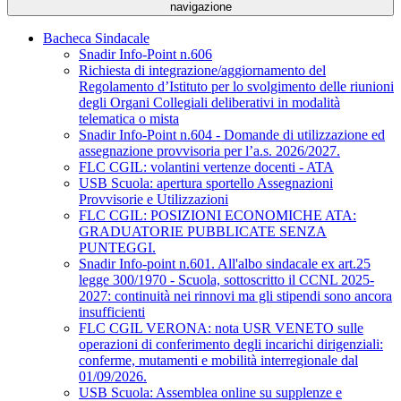
navigazione
Bacheca Sindacale
Snadir Info-Point n.606
Richiesta di integrazione/aggiornamento del
Regolamento d’Istituto per lo svolgimento delle riunioni
degli Organi Collegiali deliberativi in modalità
telematica o mista
Snadir Info-Point n.604 - Domande di utilizzazione ed
assegnazione provvisoria per l’a.s. 2026/2027.
FLC CGIL: volantini vertenze docenti - ATA
USB Scuola: apertura sportello Assegnazioni
Provvisorie e Utilizzazioni
FLC CGIL: POSIZIONI ECONOMICHE ATA:
GRADUATORIE PUBBLICATE SENZA
PUNTEGGI.
Snadir Info-point n.601. All'albo sindacale ex art.25
legge 300/1970 - Scuola, sottoscritto il CCNL 2025-
2027: continuità nei rinnovi ma gli stipendi sono ancora
insufficienti
FLC CGIL VERONA: nota USR VENETO sulle
operazioni di conferimento degli incarichi dirigenziali:
conferme, mutamenti e mobilità interregionale dal
01/09/2026.
USB Scuola: Assemblea online su supplenze e