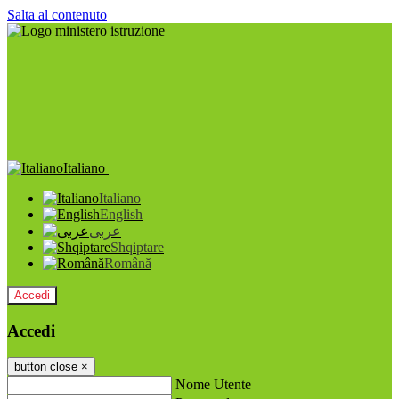
Salta al contenuto
Italiano
Italiano
English
عربى
Shqiptare
Română
Accedi
Accedi
button close
×
Nome Utente