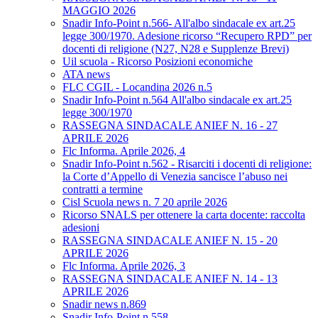
MAGGIO 2026
Snadir Info-Point n.566- All'albo sindacale ex art.25
legge 300/1970. Adesione ricorso “Recupero RPD” per
docenti di religione (N27, N28 e Supplenze Brevi)
Uil scuola - Ricorso Posizioni economiche
ATA news
FLC CGIL - Locandina 2026 n.5
Snadir Info-Point n.564 All'albo sindacale ex art.25
legge 300/1970
RASSEGNA SINDACALE ANIEF N. 16 - 27
APRILE 2026
Flc Informa. Aprile 2026, 4
Snadir Info-Point n.562 - Risarciti i docenti di religione:
la Corte d’Appello di Venezia sancisce l’abuso nei
contratti a termine
Cisl Scuola news n. 7 20 aprile 2026
Ricorso SNALS per ottenere la carta docente: raccolta
adesioni
RASSEGNA SINDACALE ANIEF N. 15 - 20
APRILE 2026
Flc Informa. Aprile 2026, 3
RASSEGNA SINDACALE ANIEF N. 14 - 13
APRILE 2026
Snadir news n.869
Snadir Info-Point n.558