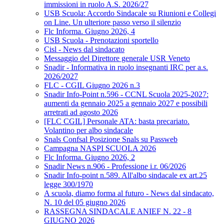
immissioni in ruolo A.S. 2026/27
USB Scuola: Accordo Sindacale su Riunioni e Collegi
on Line. Un ulteriore passo verso il silenzio
Flc Informa. Giugno 2026, 4
USB Scuola - Prenotazioni sportello
Cisl - News dal sindacato
Messaggio del Direttore generale USR Veneto
Snadir - Informativa in ruolo insegnanti IRC per a.s.
2026/2027
FLC - CGIL Giugno 2026 n.3
Snadir Info-Point n.596 - CCNL Scuola 2025-2027:
aumenti da gennaio 2025 a gennaio 2027 e possibili
arretrati ad agosto 2026
[FLC CGIL] Personale ATA: basta precariato.
Volantino per albo sindacale
Snals Confsal Posizione Snals su Passweb
Campagna NASPI SCUOLA 2026
Flc Informa. Giugno 2026, 2
Snadir News n.906 - Professione i.r. 06/2026
Snadir Info-point n.589. All'albo sindacale ex art.25
legge 300/1970
A scuola, diamo forma al futuro - News dal sindacato,
N. 10 del 05 giugno 2026
RASSEGNA SINDACALE ANIEF N. 22 - 8
GIUGNO 2026