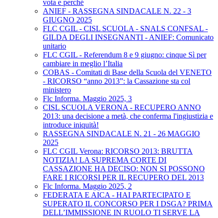
vota e perché
ANIEF - RASSEGNA SINDACALE N. 22 - 3
GIUGNO 2025
FLC CGIL - CISL SCUOLA - SNALS CONFSAL -
GILDA DEGLI INSEGNANTI - ANIEF: Comunicato
unitario
FLC CGIL - Referendum 8 e 9 giugno: cinque Sì per
cambiare in meglio l’Italia
COBAS - Comitati di Base della Scuola del VENETO
- RICORSO “anno 2013”: la Cassazione sta col
ministero
Flc Informa. Maggio 2025, 3
CISL SCUOLA VERONA - RECUPERO ANNO
2013: una decisione a metà, che conferma l'ingiustizia e
introduce iniquità!
RASSEGNA SINDACALE N. 21 - 26 MAGGIO
2025
FLC CGIL Verona: RICORSO 2013: BRUTTA
NOTIZIA! LA SUPREMA CORTE DI
CASSAZIONE HA DECISO: NON SI POSSONO
FARE I RICORSI PER IL RECUPERO DEL 2013
Flc Informa. Maggio 2025, 2
FEDERATA E AICA - HAI PARTECIPATO E
SUPERATO IL CONCORSO PER I DSGA? PRIMA
DELL’IMMISSIONE IN RUOLO TI SERVE LA