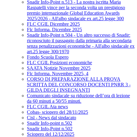
Snadir Info-Point n.513 - La nostra iscritta Maria
Raspatelli vince per la seconda volta un prestigioso
premio internazionale Global Education Awards
2025/2026 - All'albo sindacale ex art.25 legge 300
FLC CGIL Dicembre 2025
Flc Informa. Dicembre 2025
Snadir Info-Point n.504 - Un altro successo di Snadir:
riconosciuto il passaggio dalla primaria alla secondaria
senza penalizzazioni economiche - All'albo sindacale ex
art.25 legge 300/1970
Fondo Scuola Espero
FLC CGIL Posizioni economiche
SAATA Notizie Novembre 2025
Flc Informa. Novembre 2025, 4
CORSO DI PREPARAZIONE ALLA PROVA
SCRITTA DEL CONCORSO DOCENTI PNRR 3 -
GILDA DEGLI INSEGNANTI
Comunicato sindacale su riduzione dell’ora di lezione
da 60 minuti a 50/55 minuti.
FLC CGIL Ata news
Cobas- sciopero del 28/11/2025
Cisl - News dal sindacato
Snadir Info-point n.502
Snadir Info-Point n.502
Sciopero del 12/12/2025