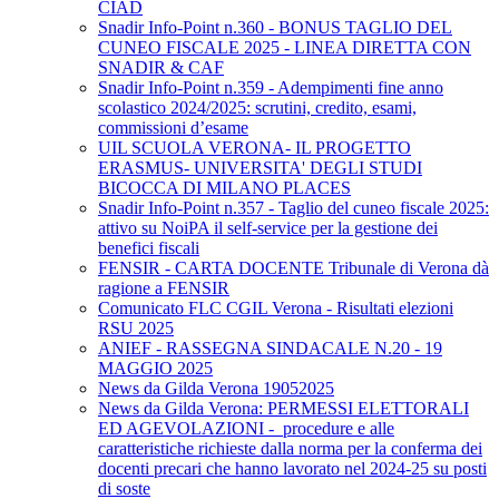
CIAD
Snadir Info-Point n.360 - BONUS TAGLIO DEL
CUNEO FISCALE 2025 - LINEA DIRETTA CON
SNADIR & CAF
Snadir Info-Point n.359 - Adempimenti fine anno
scolastico 2024/2025: scrutini, credito, esami,
commissioni d’esame
UIL SCUOLA VERONA- IL PROGETTO
ERASMUS- UNIVERSITA' DEGLI STUDI
BICOCCA DI MILANO PLACES
Snadir Info-Point n.357 - Taglio del cuneo fiscale 2025:
attivo su NoiPA il self-service per la gestione dei
benefici fiscali
FENSIR - CARTA DOCENTE Tribunale di Verona dà
ragione a FENSIR
Comunicato FLC CGIL Verona - Risultati elezioni
RSU 2025
ANIEF - RASSEGNA SINDACALE N.20 - 19
MAGGIO 2025
News da Gilda Verona 19052025
News da Gilda Verona: PERMESSI ELETTORALI
ED AGEVOLAZIONI - procedure e alle
caratteristiche richieste dalla norma per la conferma dei
docenti precari che hanno lavorato nel 2024-25 su posti
di soste