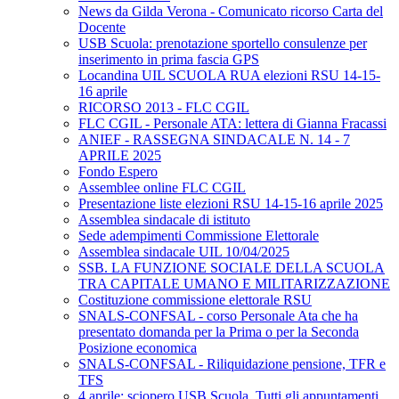
News da Gilda Verona - Comunicato ricorso Carta del
Docente
USB Scuola: prenotazione sportello consulenze per
inserimento in prima fascia GPS
Locandina UIL SCUOLA RUA elezioni RSU 14-15-
16 aprile
RICORSO 2013 - FLC CGIL
FLC CGIL - Personale ATA: lettera di Gianna Fracassi
ANIEF - RASSEGNA SINDACALE N. 14 - 7
APRILE 2025
Fondo Espero
Assemblee online FLC CGIL
Presentazione liste elezioni RSU 14-15-16 aprile 2025
Assemblea sindacale di istituto
Sede adempimenti Commissione Elettorale
Assemblea sindacale UIL 10/04/2025
SSB. LA FUNZIONE SOCIALE DELLA SCUOLA
TRA CAPITALE UMANO E MILITARIZZAZIONE
Costituzione commissione elettorale RSU
SNALS-CONFSAL - corso Personale Ata che ha
presentato domanda per la Prima o per la Seconda
Posizione economica
SNALS-CONFSAL - Riliquidazione pensione, TFR e
TFS
4 aprile: sciopero USB Scuola. Tutti gli appuntamenti