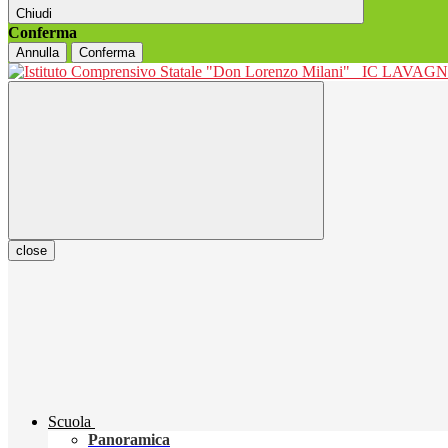
Chiudi
Conferma
Annulla
Conferma
IC LAVAGNO
close
Scuola
Panoramica