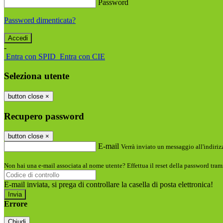
Password
Password dimenticata?
-
Entra con SPID
Entra con CIE
Seleziona utente
button close
×
Recupero password
button close
×
E-mail
Verrà inviato un messaggio all'indirizz
Non hai una e-mail associata al nome utente? Effettua il reset della password tram
E-mail inviata, si prega di controllare la casella di posta elettronica!
Errore
Chiudi