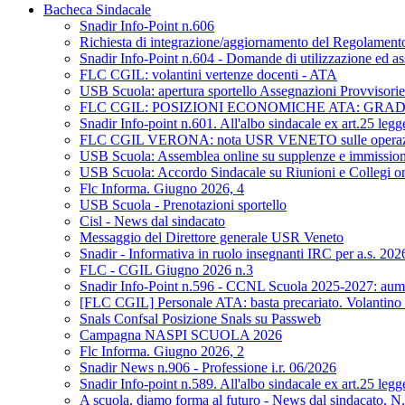
Bacheca Sindacale
Snadir Info-Point n.606
Richiesta di integrazione/aggiornamento del Regolamento d
Snadir Info-Point n.604 - Domande di utilizzazione ed as
FLC CGIL: volantini vertenze docenti - ATA
USB Scuola: apertura sportello Assegnazioni Provvisorie 
FLC CGIL: POSIZIONI ECONOMICHE ATA: GRA
Snadir Info-point n.601. All'albo sindacale ex art.25 leg
FLC CGIL VERONA: nota USR VENETO sulle operazioni di 
USB Scuola: Assemblea online su supplenze e immission
USB Scuola: Accordo Sindacale su Riunioni e Collegi on L
Flc Informa. Giugno 2026, 4
USB Scuola - Prenotazioni sportello
Cisl - News dal sindacato
Messaggio del Direttore generale USR Veneto
Snadir - Informativa in ruolo insegnanti IRC per a.s. 20
FLC - CGIL Giugno 2026 n.3
Snadir Info-Point n.596 - CCNL Scuola 2025-2027: aumen
[FLC CGIL] Personale ATA: basta precariato. Volantino 
Snals Confsal Posizione Snals su Passweb
Campagna NASPI SCUOLA 2026
Flc Informa. Giugno 2026, 2
Snadir News n.906 - Professione i.r. 06/2026
Snadir Info-point n.589. All'albo sindacale ex art.25 leg
A scuola, diamo forma al futuro - News dal sindacato, N