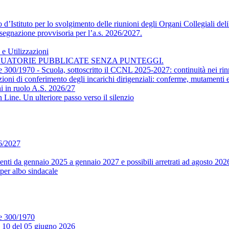
’Istituto per lo svolgimento delle riunioni degli Organi Collegiali delib
segnazione provvisoria per l’a.s. 2026/2027.
e Utilizzazioni
DUATORIE PUBBLICATE SENZA PUNTEGGI.
ge 300/1970 - Scuola, sottoscritto il CCNL 2025-2027: continuità nei rin
conferimento degli incarichi dirigenziali: conferme, mutamenti e m
i in ruolo A.S. 2026/27
ine. Un ulteriore passo verso il silenzio
26/2027
ti da gennaio 2025 a gennaio 2027 e possibili arretrati ad agosto 202
per albo sindacale
ge 300/1970
. 10 del 05 giugno 2026