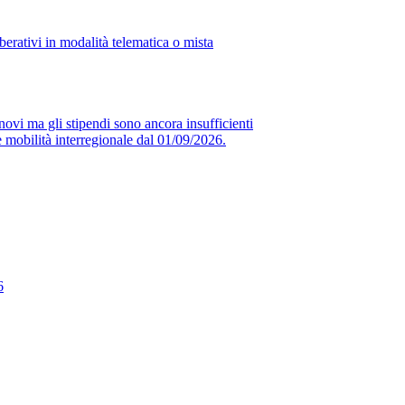
erativi in modalità telematica o mista
novi ma gli stipendi sono ancora insufficienti
obilità interregionale dal 01/09/2026.
6