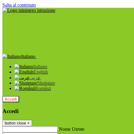
Salta al contenuto
Italiano
Italiano
English
عربى
Shqiptare
Română
Accedi
Accedi
button close
×
Nome Utente