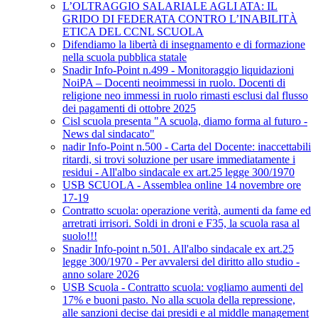
L’OLTRAGGIO SALARIALE AGLI ATA: IL
GRIDO DI FEDERATA CONTRO L’INABILITÀ
ETICA DEL CCNL SCUOLA
Difendiamo la libertà di insegnamento e di formazione
nella scuola pubblica statale
Snadir Info-Point n.499 - Monitoraggio liquidazioni
NoiPA – Docenti neoimmessi in ruolo. Docenti di
religione neo immessi in ruolo rimasti esclusi dal flusso
dei pagamenti di ottobre 2025
Cisl scuola presenta "A scuola, diamo forma al futuro -
News dal sindacato"
nadir Info-Point n.500 - Carta del Docente: inaccettabili
ritardi, si trovi soluzione per usare immediatamente i
residui - All'albo sindacale ex art.25 legge 300/1970
USB SCUOLA - Assemblea online 14 novembre ore
17-19
Contratto scuola: operazione verità, aumenti da fame ed
arretrati irrisori. Soldi in droni e F35, la scuola rasa al
suolo!!!
Snadir Info-point n.501. All'albo sindacale ex art.25
legge 300/1970 - Per avvalersi del diritto allo studio -
anno solare 2026
USB Scuola - Contratto scuola: vogliamo aumenti del
17% e buoni pasto. No alla scuola della repressione,
alle sanzioni decise dai presidi e al middle management