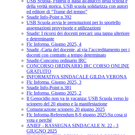
USB Scuola- Fratelli d’Italia all'attacco della scuola e
della verità storica. USB scuola solidarizza con autori
ed editore di “Trame del tempo”
Snadir Info-Point n.392
USB Scuola avvia le prenotazioni per lo sportello
assegnazioni provvisorie e utilizzazioni
Snadir: I ricorsi dei docenti precari: una tappa ulteriore
e determinante
Flc Informa. Giugno 2025, 4
Snadir -Carta del docente, al via l’accreditamento per i
docenti con contratto a tempo determinato
Snadir-Concorso ordinario IRC
CONCORSO ORDINARIO IRC CORSO ONLINE
GRATUITO
INFORMATIVA SINDACALE GILDA VERONA
Flc Informa. Giugno 2025, 3
Snadir Info-Point n.381
Flc Informa. Giugno 2025, 2
Il Genocidio non va in vacanza: USB Scuola verso lo
sciopero del 20 giugno e la manifestazione
Comunicazione sciopero 20 giugno 2025
Flc Informa-Referendum 8-9 giugno 2025:Su cosa si
vota e perché
ANIEF - RASSEGNA SINDACALE N. 22 - 3
GIUGNO 2025