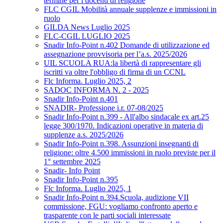
termine per i docenti di religione
FLC CGIL Mobilità annuale supplenze e immissioni in
ruolo
GILDA News Luglio 2025
FLC-CGIL LUGLIO 2025
Snadir Info-Point n.402 Domande di utilizzazione ed
assegnazione provvisoria per l’a.s. 2025/2026
UIL SCUOLA RUA:la libertà di rappresentare gli
iscritti va oltre l'obbligo di firma di un CCNL
Flc Informa. Luglio 2025, 2
SADOC INFORMA N. 2 - 2025
Snadir Info-Point n.401
SNADIR- Professione i.r. 07-08/2025
Snadir Info-Point n.399 - All'albo sindacale ex art.25
legge 300/1970. Indicazioni operative in materia di
supplenze a.s. 2025/2026
Snadir Info-Point n.398. Assunzioni insegnanti di
religione: oltre 4.500 immissioni in ruolo previste per il
1° settembre 2025
Snadir- Info Point
Snadir Info-Point n.395
Flc Informa. Luglio 2025, 1
Snadir Info-Point n.394.Scuola, audizione VII
commissione, FGU: vogliamo confronto aperto e
trasparente con le parti sociali interessate