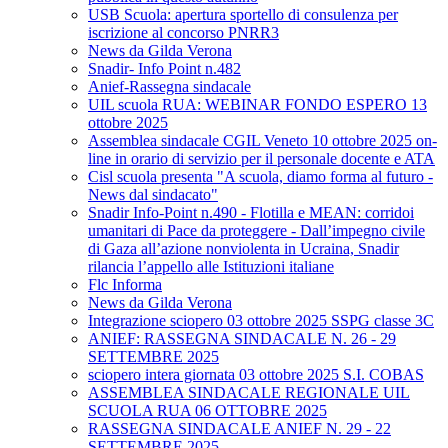
USB Scuola: apertura sportello di consulenza per
iscrizione al concorso PNRR3
News da Gilda Verona
Snadir- Info Point n.482
Anief-Rassegna sindacale
UIL scuola RUA: WEBINAR FONDO ESPERO 13
ottobre 2025
Assemblea sindacale CGIL Veneto 10 ottobre 2025 on-
line in orario di servizio per il personale docente e ATA
Cisl scuola presenta "A scuola, diamo forma al futuro -
News dal sindacato"
Snadir Info-Point n.490 - Flotilla e MEAN: corridoi
umanitari di Pace da proteggere - Dall’impegno civile
di Gaza all’azione nonviolenta in Ucraina, Snadir
rilancia l’appello alle Istituzioni italiane
Flc Informa
News da Gilda Verona
Integrazione sciopero 03 ottobre 2025 SSPG classe 3C
ANIEF: RASSEGNA SINDACALE N. 26 - 29
SETTEMBRE 2025
sciopero intera giornata 03 ottobre 2025 S.I. COBAS
ASSEMBLEA SINDACALE REGIONALE UIL
SCUOLA RUA 06 OTTOBRE 2025
RASSEGNA SINDACALE ANIEF N. 29 - 22
SETTEMBRE 2025