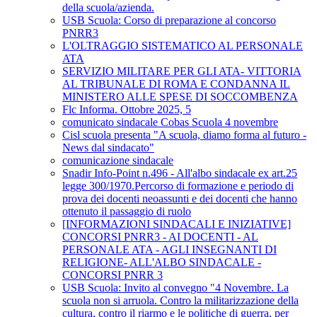
della scuola/azienda.
USB Scuola: Corso di preparazione al concorso
PNRR3
L'OLTRAGGIO SISTEMATICO AL PERSONALE
ATA
SERVIZIO MILITARE PER GLI ATA- VITTORIA
AL TRIBUNALE DI ROMA E CONDANNA IL
MINISTERO ALLE SPESE DI SOCCOMBENZA
Flc Informa. Ottobre 2025, 5
comunicato sindacale Cobas Scuola 4 novembre
Cisl scuola presenta "A scuola, diamo forma al futuro -
News dal sindacato"
comunicazione sindacale
Snadir Info-Point n.496 - All'albo sindacale ex art.25
legge 300/1970.Percorso di formazione e periodo di
prova dei docenti neoassunti e dei docenti che hanno
ottenuto il passaggio di ruolo
[INFORMAZIONI SINDACALI E INIZIATIVE]
CONCORSI PNRR3 - AI DOCENTI - AL
PERSONALE ATA - AGLI INSEGNANTI DI
RELIGIONE- ALL'ALBO SINDACALE -
CONCORSI PNRR 3
USB Scuola: Invito al convegno "4 Novembre. La
scuola non si arruola. Contro la militarizzazione della
cultura, contro il riarmo e le politiche di guerra, per