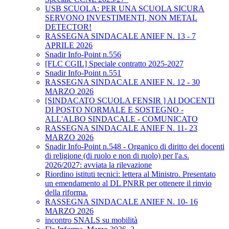
USB SCUOLA: PER UNA SCUOLA SICURA
SERVONO INVESTIMENTI, NON METAL
DETECTOR!
RASSEGNA SINDACALE ANIEF N. 13 - 7
APRILE 2026
Snadir Info-Point n.556
[FLC CGIL] Speciale contratto 2025-2027
Snadir Info-Point n.551
RASSEGNA SINDACALE ANIEF N. 12 - 30
MARZO 2026
[SINDACATO SCUOLA FENSIR ] AI DOCENTI
DI POSTO NORMALE E SOSTEGNO -
ALL'ALBO SINDACALE - COMUNICATO
RASSEGNA SINDACALE ANIEF N. 11- 23
MARZO 2026
Snadir Info-Point n.548 - Organico di diritto dei docenti
di religione (di ruolo e non di ruolo) per l'a.s.
2026/2027: avviata la rilevazione
Riordino istituti tecnici: lettera al Ministro. Presentato
un emendamento al DL PNRR per ottenere il rinvio
della riforma.
RASSEGNA SINDACALE ANIEF N. 10- 16
MARZO 2026
incontro SNALS su mobilità