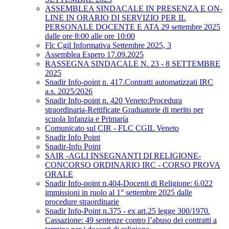
ASSEMBLEA SINDACALE IN PRESENZA E ON-
LINE IN ORARIO DI SERVIZIO PER IL
PERSONALE DOCENTE E ATA 29 settembre 2025
dalle ore 8:00 alle ore 10:00
Flc Cgil Informativa Settembre 2025, 3
Assemblea Espero 17.09.2025
RASSEGNA SINDACALE N. 23 - 8 SETTEMBRE
2025
Snadir Info-point n. 417.Contratti automatizzati IRC
a.s. 2025/2026
Snadir Info-point n. 420 Veneto:Procedura
straordinaria-Rettificate Graduatorie di merito per
scuola Infanzia e Primaria
Comunicato sul CIR - FLC CGIL Veneto
Snadir Info Point
Snadir-Info Point
SAIR -AGLI INSEGNANTI DI RELIGIONE-
CONCORSO ORDINARIO IRC - CORSO PROVA
ORALE
Snadir Info-point n.404-Docenti di Religione: 6.022
immissioni in ruolo al 1° settembre 2025 dalle
procedure straordinarie
Snadir Info-Point n.375 - ex art.25 legge 300/1970.
Cassazione: 49 sentenze contro l’abuso dei contratti a