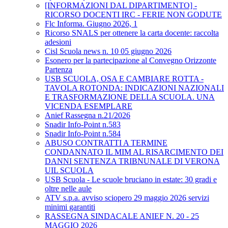
[INFORMAZIONI DAL DIPARTIMENTO] -
RICORSO DOCENTI IRC - FERIE NON GODUTE
Flc Informa. Giugno 2026, 1
Ricorso SNALS per ottenere la carta docente: raccolta
adesioni
Cisl Scuola news n. 10 05 giugno 2026
Esonero per la partecipazione al Convegno Orizzonte
Partenza
USB SCUOLA, OSA E CAMBIARE ROTTA -
TAVOLA ROTONDA: INDICAZIONI NAZIONALI
E TRASFORMAZIONE DELLA SCUOLA. UNA
VICENDA ESEMPLARE
Anief Rassegna n.21/2026
Snadir Info-Point n.583
Snadir Info-Point n.584
ABUSO CONTRATTI A TERMINE
CONDANNATO IL MIM AL RISARCIMENTO DEI
DANNI SENTENZA TRIBNUNALE DI VERONA
UIL SCUOLA
USB Scuola - Le scuole bruciano in estate: 30 gradi e
oltre nelle aule
ATV s.p.a. avviso sciopero 29 maggio 2026 servizi
minimi garantiti
RASSEGNA SINDACALE ANIEF N. 20 - 25
MAGGIO 2026