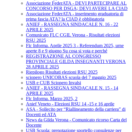
Associazione FederATA - DEVI PARTECIPARE AL
CONCORSO PER DSGA; DEVI AVERE LA CIAD
Associazione FederATA - inserimento graduatoria di
prima fascia ATA? la CIAD è obbligatoria
ANIEF - RASSEGNA SINDACALE N. 16 - 22
APRILE 2025
Comunicato FLC CGIL Verona - Risultati elezioni
RSU 2025
Flc Informa. Aprile 2025 3 - Referendum 2025, urne
aperte 8 e 9 giugno Su cosa si vota e perché
REGISTRAZIONE AL CONGRESSO
PROVINCIALE GILDA INSEGNANTI VERONA
28 APRILE 2025
Riepilogo Risultati elezioni RSU 2025
sciopero UNICOBAS scuola del 7 maggio 2025
USB e CUB Sciopero Invalsi
ANIEF - RASSEGNA SINDACALE N. 15 - 14
APRILE 2025
Flc Informa. Marzo 2025, 2
Anief Veneto - Elezioni RSU 14 -15 e 16 aprile
ASA - Sollecito per “Riallineamento della carriera” di
Docenti ed ATA
News da Gilda Verona - Comunicato ricorso Carta del
Docente
USB Scuola: prenotazione sportello consulenze per