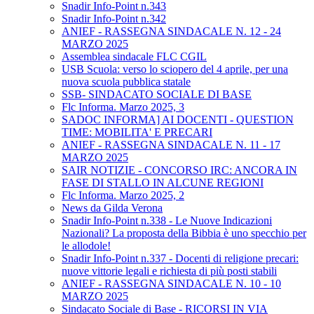
Snadir Info-Point n.343
Snadir Info-Point n.342
ANIEF - RASSEGNA SINDACALE N. 12 - 24
MARZO 2025
Assemblea sindacale FLC CGIL
USB Scuola: verso lo sciopero del 4 aprile, per una
nuova scuola pubblica statale
SSB- SINDACATO SOCIALE DI BASE
Flc Informa. Marzo 2025, 3
SADOC INFORMA] AI DOCENTI - QUESTION
TIME: MOBILITA' E PRECARI
ANIEF - RASSEGNA SINDACALE N. 11 - 17
MARZO 2025
SAIR NOTIZIE - CONCORSO IRC: ANCORA IN
FASE DI STALLO IN ALCUNE REGIONI
Flc Informa. Marzo 2025, 2
News da Gilda Verona
Snadir Info-Point n.338 - Le Nuove Indicazioni
Nazionali? La proposta della Bibbia è uno specchio per
le allodole!
Snadir Info-Point n.337 - Docenti di religione precari:
nuove vittorie legali e richiesta di più posti stabili
ANIEF - RASSEGNA SINDACALE N. 10 - 10
MARZO 2025
Sindacato Sociale di Base - RICORSI IN VIA