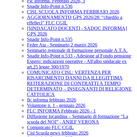
Flc Informa. Febbraio 2026, 3
Snadir Info-Point n.536
CISL SCUOLA INFORMA FEBBRAIO 2026
AGGIORNAMENTO GPS 2026/28: “chiedilo a
effellecì” FLC CGIL
[SINDACATO DOCENTI - SADOC INFORMA]
GPS 2026
Snadir Info-Point n.535
Feder Ata - Seminario 2 marzo 2026
Seminario regionale di formazione personale A.T.A.
Snadir Info-Point n.533 - Adesione al Fondo pensione
Espero: indicazioni operative - All'albo sindacale ex
art.25 legge 300/1970
COMUNICATO CISL: VERTENZA PER
RISARCIMENTO DANNI DA ILLEGITTIMA
REITERAZIONE DI CONTRATTI A TEMPO
DETERMINATO – INSEGNANTI DI RELIGIONE
CATTOLICA
flc informa febbraio 2026
Volantone n. 1 - gennaio 2026
FLC INFORMA Febbraio 2026 - 1
Diffusione locandina – Seminario di formazione “La
scuola del NOI” - ANIEF VERONA
Comunicato FLC CGIL
Cisl Scuola news febbraio 2026