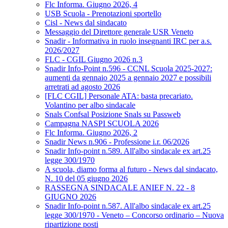
Flc Informa. Giugno 2026, 4
USB Scuola - Prenotazioni sportello
Cisl - News dal sindacato
Messaggio del Direttore generale USR Veneto
Snadir - Informativa in ruolo insegnanti IRC per a.s.
2026/2027
FLC - CGIL Giugno 2026 n.3
Snadir Info-Point n.596 - CCNL Scuola 2025-2027:
aumenti da gennaio 2025 a gennaio 2027 e possibili
arretrati ad agosto 2026
[FLC CGIL] Personale ATA: basta precariato.
Volantino per albo sindacale
Snals Confsal Posizione Snals su Passweb
Campagna NASPI SCUOLA 2026
Flc Informa. Giugno 2026, 2
Snadir News n.906 - Professione i.r. 06/2026
Snadir Info-point n.589. All'albo sindacale ex art.25
legge 300/1970
A scuola, diamo forma al futuro - News dal sindacato,
N. 10 del 05 giugno 2026
RASSEGNA SINDACALE ANIEF N. 22 - 8
GIUGNO 2026
Snadir Info-point n.587. All'albo sindacale ex art.25
legge 300/1970 - Veneto – Concorso ordinario – Nuova
ripartizione posti