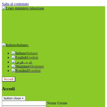
Salta al contenuto
Italiano
Italiano
English
عربى
Shqiptare
Română
Accedi
Accedi
button close
×
Nome Utente