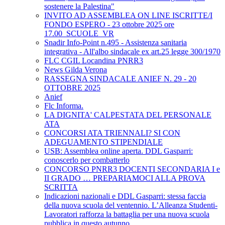
sostenere la Palestina"
INVITO AD ASSEMBLEA ON LINE ISCRITTE/I
FONDO ESPERO - 23 ottobre 2025 ore
17.00_SCUOLE_VR
Snadir Info-Point n.495 - Assistenza sanitaria
integrativa - All'albo sindacale ex art.25 legge 300/1970
FLC CGIL Locandina PNRR3
News Gilda Verona
RASSEGNA SINDACALE ANIEF N. 29 - 20
OTTOBRE 2025
Anief
Flc Informa.
LA DIGNITA' CALPESTATA DEL PERSONALE
ATA
CONCORSI ATA TRIENNALI? SI CON
ADEGUAMENTO STIPENDIALE
USB: Assemblea online aperta. DDL Gasparri:
conoscerlo per combatterlo
CONCORSO PNRR3 DOCENTI SECONDARIA I e
II GRADO … PREPARIAMOCI ALLA PROVA
SCRITTA
Indicazioni nazionali e DDL Gasparri: stessa faccia
della nuova scuola del ventennio. L’Alleanza Studenti-
Lavoratori rafforza la battaglia per una nuova scuola
pubblica in questo autunno