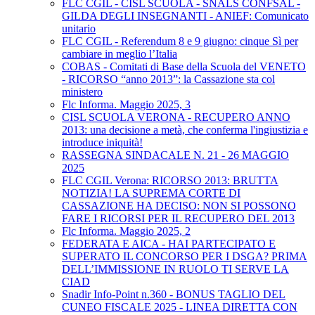
FLC CGIL - CISL SCUOLA - SNALS CONFSAL -
GILDA DEGLI INSEGNANTI - ANIEF: Comunicato
unitario
FLC CGIL - Referendum 8 e 9 giugno: cinque Sì per
cambiare in meglio l’Italia
COBAS - Comitati di Base della Scuola del VENETO
- RICORSO “anno 2013”: la Cassazione sta col
ministero
Flc Informa. Maggio 2025, 3
CISL SCUOLA VERONA - RECUPERO ANNO
2013: una decisione a metà, che conferma l'ingiustizia e
introduce iniquità!
RASSEGNA SINDACALE N. 21 - 26 MAGGIO
2025
FLC CGIL Verona: RICORSO 2013: BRUTTA
NOTIZIA! LA SUPREMA CORTE DI
CASSAZIONE HA DECISO: NON SI POSSONO
FARE I RICORSI PER IL RECUPERO DEL 2013
Flc Informa. Maggio 2025, 2
FEDERATA E AICA - HAI PARTECIPATO E
SUPERATO IL CONCORSO PER I DSGA? PRIMA
DELL’IMMISSIONE IN RUOLO TI SERVE LA
CIAD
Snadir Info-Point n.360 - BONUS TAGLIO DEL
CUNEO FISCALE 2025 - LINEA DIRETTA CON