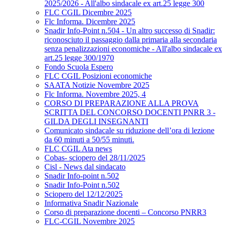
2025/2026 - All'albo sindacale ex art.25 legge 300
FLC CGIL Dicembre 2025
Flc Informa. Dicembre 2025
Snadir Info-Point n.504 - Un altro successo di Snadir:
riconosciuto il passaggio dalla primaria alla secondaria
senza penalizzazioni economiche - All'albo sindacale ex
art.25 legge 300/1970
Fondo Scuola Espero
FLC CGIL Posizioni economiche
SAATA Notizie Novembre 2025
Flc Informa. Novembre 2025, 4
CORSO DI PREPARAZIONE ALLA PROVA
SCRITTA DEL CONCORSO DOCENTI PNRR 3 -
GILDA DEGLI INSEGNANTI
Comunicato sindacale su riduzione dell’ora di lezione
da 60 minuti a 50/55 minuti.
FLC CGIL Ata news
Cobas- sciopero del 28/11/2025
Cisl - News dal sindacato
Snadir Info-point n.502
Snadir Info-Point n.502
Sciopero del 12/12/2025
Informativa Snadir Nazionale
Corso di preparazione docenti – Concorso PNRR3
FLC-CGIL Novembre 2025