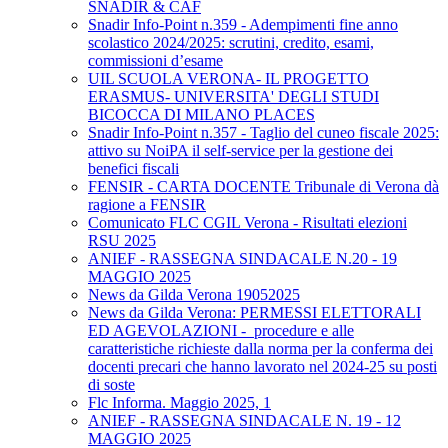
SNADIR & CAF
Snadir Info-Point n.359 - Adempimenti fine anno
scolastico 2024/2025: scrutini, credito, esami,
commissioni d’esame
UIL SCUOLA VERONA- IL PROGETTO
ERASMUS- UNIVERSITA' DEGLI STUDI
BICOCCA DI MILANO PLACES
Snadir Info-Point n.357 - Taglio del cuneo fiscale 2025:
attivo su NoiPA il self-service per la gestione dei
benefici fiscali
FENSIR - CARTA DOCENTE Tribunale di Verona dà
ragione a FENSIR
Comunicato FLC CGIL Verona - Risultati elezioni
RSU 2025
ANIEF - RASSEGNA SINDACALE N.20 - 19
MAGGIO 2025
News da Gilda Verona 19052025
News da Gilda Verona: PERMESSI ELETTORALI
ED AGEVOLAZIONI - procedure e alle
caratteristiche richieste dalla norma per la conferma dei
docenti precari che hanno lavorato nel 2024-25 su posti
di soste
Flc Informa. Maggio 2025, 1
ANIEF - RASSEGNA SINDACALE N. 19 - 12
MAGGIO 2025