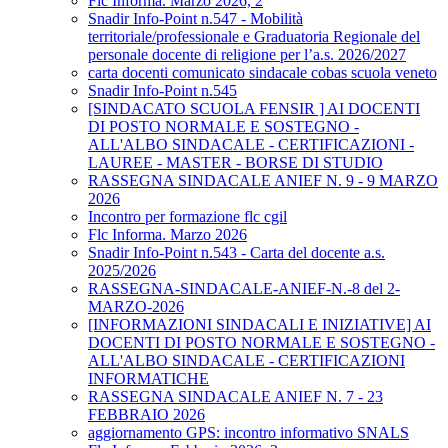
Flc Informa. Marzo 2026, 2
Snadir Info-Point n.547 - Mobilità
territoriale/professionale e Graduatoria Regionale del
personale docente di religione per l’a.s. 2026/2027
carta docenti comunicato sindacale cobas scuola veneto
Snadir Info-Point n.545
[SINDACATO SCUOLA FENSIR ] AI DOCENTI
DI POSTO NORMALE E SOSTEGNO -
ALL'ALBO SINDACALE - CERTIFICAZIONI -
LAUREE - MASTER - BORSE DI STUDIO
RASSEGNA SINDACALE ANIEF N. 9 - 9 MARZO
2026
Incontro per formazione flc cgil
Flc Informa. Marzo 2026
Snadir Info-Point n.543 - Carta del docente a.s.
2025/2026
RASSEGNA-SINDACALE-ANIEF-N.-8 del 2-
MARZO-2026
[INFORMAZIONI SINDACALI E INIZIATIVE] AI
DOCENTI DI POSTO NORMALE E SOSTEGNO -
ALL'ALBO SINDACALE - CERTIFICAZIONI
INFORMATICHE
RASSEGNA SINDACALE ANIEF N. 7 - 23
FEBBRAIO 2026
aggiornamento GPS: incontro informativo SNALS