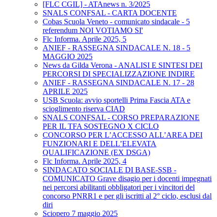
[FLC CGIL] - ATAnews n. 3/2025
SNALS CONFSAL - CARTA DOCENTE
Cobas Scuola Veneto - comunicato sindacale - 5
referendum NOI VOTIAMO SI'
Flc Informa. Aprile 2025, 5
ANIEF - RASSEGNA SINDACALE N. 18 - 5
MAGGIO 2025
News da Gilda Verona - ANALISI E SINTESI DEI
PERCORSI DI SPECIALIZZAZIONE INDIRE
ANIEF - RASSEGNA SINDACALE N. 17 - 28
APRILE 2025
USB Scuola: avvio sportelli Prima Fascia ATA e
scioglimento riserva CIAD
SNALS CONFSAL - CORSO PREPARAZIONE
PER IL TFA SOSTEGNO X CICLO
CONCORSO PER L’ACCESSO ALL’AREA DEI
FUNZIONARI E DELL’ELEVATA
QUALIFICAZIONE (EX DSGA)
Flc Informa. Aprile 2025, 4
SINDACATO SOCIALE DI BASE-SSB -
COMUNICATO Grave disagio per i docenti impegnati
nei percorsi abilitanti obbligatori per i vincitori del
concorso PNRR1 e per gli iscritti al 2° ciclo, esclusi dal
diri
Sciopero 7 maggio 2025