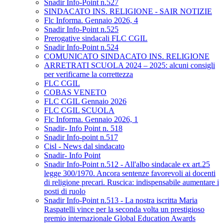
Snadir Info-Point n.527
SINDACATO INS. RELIGIONE - SAIR NOTIZIE
Flc Informa. Gennaio 2026, 4
Snadir Info-Point n.525
Prerogative sindacali FLC CGIL
Snadir Info-Point n.524
COMUNICATO SINDACATO INS. RELIGIONE
ARRETRATI SCUOLA 2024 – 2025: alcuni consigli
per verificarne la correttezza
FLC CGIL
COBAS VENETO
FLC CGIL Gennaio 2026
FLC CGIL SCUOLA
Flc Informa. Gennaio 2026, 1
Snadir- Info Point n. 518
Snadir Info-point n.517
Cisl - News dal sindacato
Snadir- Info Point
Snadir Info-Point n.512 - All'albo sindacale ex art.25
legge 300/1970. Ancora sentenze favorevoli ai docenti
di religione precari. Ruscica: indispensabile aumentare i
posti di ruolo
Snadir Info-Point n.513 - La nostra iscritta Maria
Raspatelli vince per la seconda volta un prestigioso
premio internazionale Global Education Awards