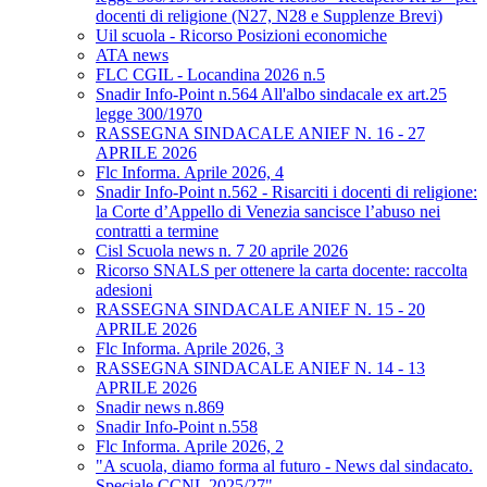
docenti di religione (N27, N28 e Supplenze Brevi)
Uil scuola - Ricorso Posizioni economiche
ATA news
FLC CGIL - Locandina 2026 n.5
Snadir Info-Point n.564 All'albo sindacale ex art.25
legge 300/1970
RASSEGNA SINDACALE ANIEF N. 16 - 27
APRILE 2026
Flc Informa. Aprile 2026, 4
Snadir Info-Point n.562 - Risarciti i docenti di religione:
la Corte d’Appello di Venezia sancisce l’abuso nei
contratti a termine
Cisl Scuola news n. 7 20 aprile 2026
Ricorso SNALS per ottenere la carta docente: raccolta
adesioni
RASSEGNA SINDACALE ANIEF N. 15 - 20
APRILE 2026
Flc Informa. Aprile 2026, 3
RASSEGNA SINDACALE ANIEF N. 14 - 13
APRILE 2026
Snadir news n.869
Snadir Info-Point n.558
Flc Informa. Aprile 2026, 2
"A scuola, diamo forma al futuro - News dal sindacato.
Speciale CCNL 2025/27"