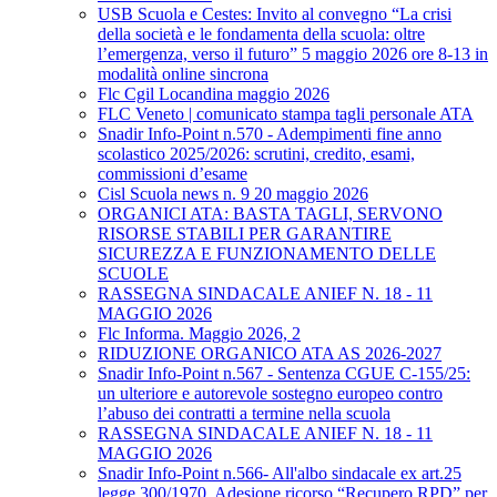
USB Scuola e Cestes: Invito al convegno “La crisi
della società e le fondamenta della scuola: oltre
l’emergenza, verso il futuro” 5 maggio 2026 ore 8-13 in
modalità online sincrona
Flc Cgil Locandina maggio 2026
FLC Veneto | comunicato stampa tagli personale ATA
Snadir Info-Point n.570 - Adempimenti fine anno
scolastico 2025/2026: scrutini, credito, esami,
commissioni d’esame
Cisl Scuola news n. 9 20 maggio 2026
ORGANICI ATA: BASTA TAGLI, SERVONO
RISORSE STABILI PER GARANTIRE
SICUREZZA E FUNZIONAMENTO DELLE
SCUOLE
RASSEGNA SINDACALE ANIEF N. 18 - 11
MAGGIO 2026
Flc Informa. Maggio 2026, 2
RIDUZIONE ORGANICO ATA AS 2026-2027
Snadir Info-Point n.567 - Sentenza CGUE C‑155/25:
un ulteriore e autorevole sostegno europeo contro
l’abuso dei contratti a termine nella scuola
RASSEGNA SINDACALE ANIEF N. 18 - 11
MAGGIO 2026
Snadir Info-Point n.566- All'albo sindacale ex art.25
legge 300/1970. Adesione ricorso “Recupero RPD” per