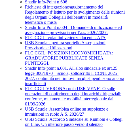
Snadir Info-Point n.606
Richiesta di integrazione/aggiornamento del
Regolamento d’Istituto per lo svolgimento delle riunioni
degli Organi Collegiali deliberativi in modalità
telematica o mista
Snadir Info-Point n.604 - Domande di utilizzazione ed
assegnazione provvisoria per l’a.s. 2026/2027.
FLC CGIL: volantini vertenze docenti - ATA
USB Scuola: apertura sportello Assegnazioni
Provvisorie e Utilizzazioni
FLC CGIL: POSIZIONI ECONOMICHE ATA:
GRADUATORIE PUBBLICATE SENZA
PUNTEGGI.
Snadir Info-point n.601. All'albo sindacale ex art.25
legge 300/1970 - Scuola, sottoscritto il CCNL 2025-
2027: continuità nei rinnovi ma gli stipendi sono ancora
insufficienti
FLC CGIL VERONA: nota USR VENETO sulle
operazioni di conferimento degli incarichi dirigenziali:
conferme, mutamenti e mobilità interregionale dal
01/09/2026.
USB Scuola: Assemblea online su supplenze e
immissioni in ruolo A.S. 2026/27
USB Scuola: Accordo Sindacale su Riunioni e Collegi
on Line. Un ulteriore passo verso il silenzio