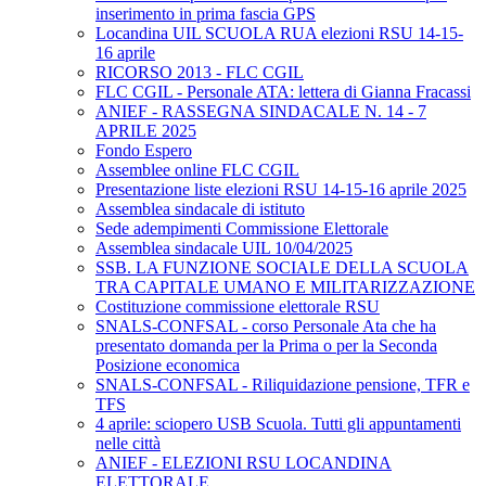
inserimento in prima fascia GPS
Locandina UIL SCUOLA RUA elezioni RSU 14-15-
16 aprile
RICORSO 2013 - FLC CGIL
FLC CGIL - Personale ATA: lettera di Gianna Fracassi
ANIEF - RASSEGNA SINDACALE N. 14 - 7
APRILE 2025
Fondo Espero
Assemblee online FLC CGIL
Presentazione liste elezioni RSU 14-15-16 aprile 2025
Assemblea sindacale di istituto
Sede adempimenti Commissione Elettorale
Assemblea sindacale UIL 10/04/2025
SSB. LA FUNZIONE SOCIALE DELLA SCUOLA
TRA CAPITALE UMANO E MILITARIZZAZIONE
Costituzione commissione elettorale RSU
SNALS-CONFSAL - corso Personale Ata che ha
presentato domanda per la Prima o per la Seconda
Posizione economica
SNALS-CONFSAL - Riliquidazione pensione, TFR e
TFS
4 aprile: sciopero USB Scuola. Tutti gli appuntamenti
nelle città
ANIEF - ELEZIONI RSU LOCANDINA
ELETTORALE