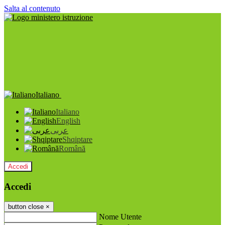
Salta al contenuto
Italiano
Italiano
English
عربى
Shqiptare
Română
Accedi
Accedi
button close
×
Nome Utente