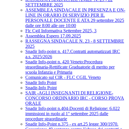
SETTEMBRE 2025
ASSEMBLEA SINDACALE IN PRESENZA E ON-
LINE IN ORARIO DI SERVIZIO PER IL
PERSONALE DOCENTE E ATA 29 settembre 2025
dalle ore 8:00 alle ore 10:00
Flc Cgil Informativa Settembre 2025, 3
Assemblea Espero 17.09.2025
RASSEGNA SINDACALE N. 23 - 8 SETTEMBRE
2025
Snadir Info-point n. 417.Contratti automatizzati IRC
a.s. 2025/2026
Snadir Info-point n. 420 Veneto:Procedura
straordinaria-Rettificate Graduatorie di merito per
scuola Infanzia e Primaria
Comunicato sul CIR - FLC CGIL Veneto
Snadir Info Point
Snadir-Info Point
SAIR -AGLI INSEGNANTI DI RELIGIONE-
CONCORSO ORDINARIO IRC - CORSO PROVA
ORALE
Snadir Info-point n.404-Docenti di Religione: 6.022
immissioni in ruolo al 1° settembre 2025 dalle
procedure straordinarie
Snadir Info-Point n.375 - ex art.25 legge 300/1970.