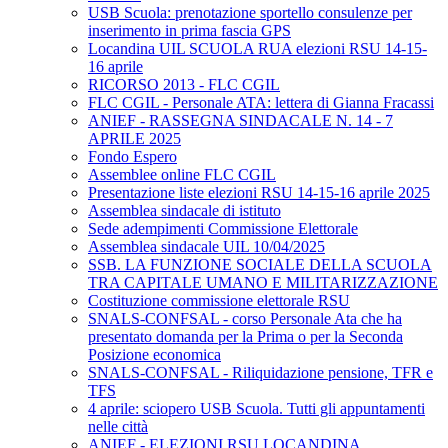
USB Scuola: prenotazione sportello consulenze per
inserimento in prima fascia GPS
Locandina UIL SCUOLA RUA elezioni RSU 14-15-
16 aprile
RICORSO 2013 - FLC CGIL
FLC CGIL - Personale ATA: lettera di Gianna Fracassi
ANIEF - RASSEGNA SINDACALE N. 14 - 7
APRILE 2025
Fondo Espero
Assemblee online FLC CGIL
Presentazione liste elezioni RSU 14-15-16 aprile 2025
Assemblea sindacale di istituto
Sede adempimenti Commissione Elettorale
Assemblea sindacale UIL 10/04/2025
SSB. LA FUNZIONE SOCIALE DELLA SCUOLA
TRA CAPITALE UMANO E MILITARIZZAZIONE
Costituzione commissione elettorale RSU
SNALS-CONFSAL - corso Personale Ata che ha
presentato domanda per la Prima o per la Seconda
Posizione economica
SNALS-CONFSAL - Riliquidazione pensione, TFR e
TFS
4 aprile: sciopero USB Scuola. Tutti gli appuntamenti
nelle città
ANIEF - ELEZIONI RSU LOCANDINA