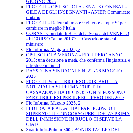
GIUGNO 2025
FLC CGIL - CISL SCUOLA - SNALS CONFSAL -
GILDA DEGLI INSEGNANTI - ANIEF: Comunicato
unitario
FLC CGIL - Referendum 8 e 9 giugno: cinque Sì per
cambiare in meglio l’Italia
COBAS - Comitati di Base della Scuola del VENETO
- RICORSO “anno 2013”: la Cassazione sta col
ministero
Flc Informa. Maggio 2025, 3
CISL SCUOLA VERONA - RECUPERO ANNO
2013: una decisione a metà, che conferma l'ingiustizia e
introduce iniquità!
RASSEGNA SINDACALE N. 21 - 26 MAGGIO
2025
FLC CGIL Verona: RICORSO 2013: BRUTTA
NOTIZIA! LA SUPREMA CORTE DI
CASSAZIONE HA DECISO: NON SI POSSONO
FARE I RICORSI PER IL RECUPERO DEL 2013
Flc Informa. Maggio 2025, 2
FEDERATA E AICA - HAI PARTECIPATO E
SUPERATO IL CONCORSO PER I DSGA? PRIMA
DELL’IMMISSIONE IN RUOLO TI SERVE LA
CIAD
Snadir Info-Point n.360 - BONUS TAGLIO DEL