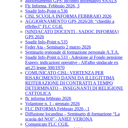
aggiornamento GPS: incontro informativo SNALS
Flc Informa. Febbraio 2026, 3
Snadir Info-Point n.536
CISL SCUOLA INFORMA FEBBRAIO 2026
AGGIORNAMENTO GPS 2026/28: “chiedilo a
effellecì” FLC CGIL
[SINDACATO DOCENTI - SADOC INFORMA]
GPS 2026
Snadir Info-Point n.535
Feder Ata - Seminario 2 marzo 2026
Seminario regionale di formazione personale A.T.A.
Snadir Info-Point n.533 - Adesione al Fondo pensione
Espero: indicazioni operative - All'albo sindacale ex
art.25 legge 300/1970
COMUNICATO CISL: VERTENZA PER
RISARCIMENTO DANNI DA ILLEGITTIMA
REITERAZIONE DI CONTRATTI A TEMPO
DETERMINATO – INSEGNANTI DI RELIGIONE
CATTOLICA
flc informa febbraio 2026
Volantone n. 1 - gennaio 2026
FLC INFORMA Febbraio 2026 - 1
Diffusione locandina – Seminario di formazione “La
scuola del NOI” - ANIEF VERONA
Comunicato FLC CGIL