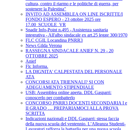
cultura, contro il riarmo e le politiche di guerra, per
sostenere la Palestina"
INVITO AD ASSEMBLEA ON LINE ISCRITTE/I
FONDO ESPERO - 23 ottobre 2025 ore
17.00_SCUOLE_VR
Snadir Info-Point n.495 - Assistenza sanitaria
integrativa - All'albo sindacale ex art.25 legge 300/1970
FLC CGIL Locandina PNRR3
News Gilda Verona
RASSEGNA SINDACALE ANIEF N. 29 - 20
OTTOBRE 2025
Anief
Flc Informa.
LA DIGNITA' CALPESTATA DEL PERSONALE
ATA
CONCORSI ATA TRIENNALI? SI CON
ADEGUAMENTO STIPENDIALE
USB: Assemblea online aperta. DDL Gasparri:
conoscerlo per combatterlo
CONCORSO PNRR3 DOCENTI SECONDARIA I e
II GRADO … PREPARIAMOCI ALLA PROVA
SCRITTA
Indicazioni nazionali e DDL Gasparri: stessa faccia
della nuova scuola del ventennio. L’Alleanza Studenti-
Lavoratori rafforza la battaglia per una nuova scuola