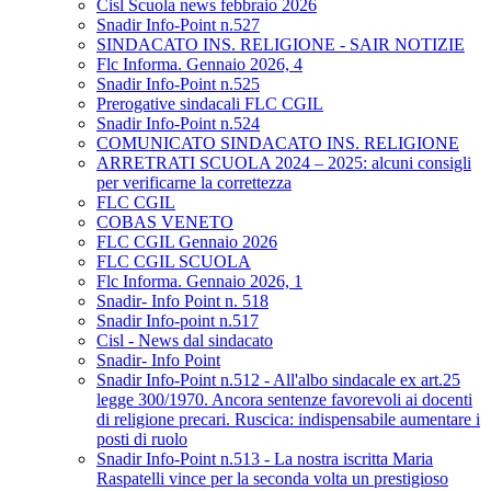
Cisl Scuola news febbraio 2026
Snadir Info-Point n.527
SINDACATO INS. RELIGIONE - SAIR NOTIZIE
Flc Informa. Gennaio 2026, 4
Snadir Info-Point n.525
Prerogative sindacali FLC CGIL
Snadir Info-Point n.524
COMUNICATO SINDACATO INS. RELIGIONE
ARRETRATI SCUOLA 2024 – 2025: alcuni consigli
per verificarne la correttezza
FLC CGIL
COBAS VENETO
FLC CGIL Gennaio 2026
FLC CGIL SCUOLA
Flc Informa. Gennaio 2026, 1
Snadir- Info Point n. 518
Snadir Info-point n.517
Cisl - News dal sindacato
Snadir- Info Point
Snadir Info-Point n.512 - All'albo sindacale ex art.25
legge 300/1970. Ancora sentenze favorevoli ai docenti
di religione precari. Ruscica: indispensabile aumentare i
posti di ruolo
Snadir Info-Point n.513 - La nostra iscritta Maria
Raspatelli vince per la seconda volta un prestigioso