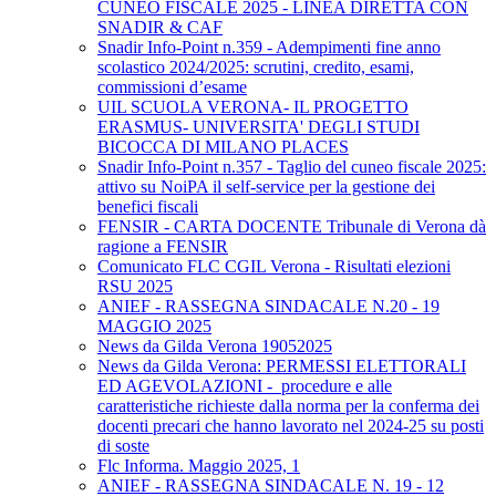
CUNEO FISCALE 2025 - LINEA DIRETTA CON
SNADIR & CAF
Snadir Info-Point n.359 - Adempimenti fine anno
scolastico 2024/2025: scrutini, credito, esami,
commissioni d’esame
UIL SCUOLA VERONA- IL PROGETTO
ERASMUS- UNIVERSITA' DEGLI STUDI
BICOCCA DI MILANO PLACES
Snadir Info-Point n.357 - Taglio del cuneo fiscale 2025:
attivo su NoiPA il self-service per la gestione dei
benefici fiscali
FENSIR - CARTA DOCENTE Tribunale di Verona dà
ragione a FENSIR
Comunicato FLC CGIL Verona - Risultati elezioni
RSU 2025
ANIEF - RASSEGNA SINDACALE N.20 - 19
MAGGIO 2025
News da Gilda Verona 19052025
News da Gilda Verona: PERMESSI ELETTORALI
ED AGEVOLAZIONI - procedure e alle
caratteristiche richieste dalla norma per la conferma dei
docenti precari che hanno lavorato nel 2024-25 su posti
di soste
Flc Informa. Maggio 2025, 1
ANIEF - RASSEGNA SINDACALE N. 19 - 12