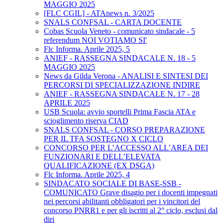
MAGGIO 2025
[FLC CGIL] - ATAnews n. 3/2025
SNALS CONFSAL - CARTA DOCENTE
Cobas Scuola Veneto - comunicato sindacale - 5
referendum NOI VOTIAMO SI'
Flc Informa. Aprile 2025, 5
ANIEF - RASSEGNA SINDACALE N. 18 - 5
MAGGIO 2025
News da Gilda Verona - ANALISI E SINTESI DEI
PERCORSI DI SPECIALIZZAZIONE INDIRE
ANIEF - RASSEGNA SINDACALE N. 17 - 28
APRILE 2025
USB Scuola: avvio sportelli Prima Fascia ATA e
scioglimento riserva CIAD
SNALS CONFSAL - CORSO PREPARAZIONE
PER IL TFA SOSTEGNO X CICLO
CONCORSO PER L’ACCESSO ALL’AREA DEI
FUNZIONARI E DELL’ELEVATA
QUALIFICAZIONE (EX DSGA)
Flc Informa. Aprile 2025, 4
SINDACATO SOCIALE DI BASE-SSB -
COMUNICATO Grave disagio per i docenti impegnati
nei percorsi abilitanti obbligatori per i vincitori del
concorso PNRR1 e per gli iscritti al 2° ciclo, esclusi dal
diri