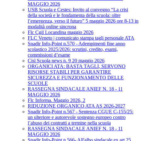
MAGGIO 2026
USB Scuola e Cestes: Invito al convegno “La crisi
della società e le fondamenta della scuola: oltre
l’emergenza, verso il futuro” 5 maggio 2026 ore 8-13 in
modalità online sincrona
Flc Cgil Locandina maggio 2026
FLC Veneto | comunicato stampa tagli personale ATA
Snadir Info-Point n.570 - Adempimenti fine anno
scolastico 2025/2026: scrutini, credito, esami,
commissioni d’esame
Cisl Scuola news n. 9 20 maggio 2026
ORGANICI ATA: BASTA TAGLI, SERVONO
RISORSE STABILI PER GARANTIRE
SICUREZZA E FUNZIONAMENTO DELLE
SCUOLE
RASSEGNA SINDACALE ANIEF N. 18 - 11
MAGGIO 2026
Flc Informa. Maggio 2026, 2
RIDUZIONE ORGANICO ATA AS 2026-2027
Snadir Info-Point n.567 - Sentenza CGUE C‑155/25:
un ulteriore e autorevole sostegno europeo contro
l’abuso dei contratti a termine nella scuola
RASSEGNA SINDACALE ANIEF N. 18 - 11
MAGGIO 2026
Snadir Info-Point n.566- All'albo sindacale ex art.25