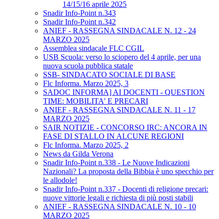
14/15/16 aprile 2025
Snadir Info-Point n.343
Snadir Info-Point n.342
ANIEF - RASSEGNA SINDACALE N. 12 - 24
MARZO 2025
Assemblea sindacale FLC CGIL
USB Scuola: verso lo sciopero del 4 aprile, per una
nuova scuola pubblica statale
SSB- SINDACATO SOCIALE DI BASE
Flc Informa. Marzo 2025, 3
SADOC INFORMA] AI DOCENTI - QUESTION
TIME: MOBILITA' E PRECARI
ANIEF - RASSEGNA SINDACALE N. 11 - 17
MARZO 2025
SAIR NOTIZIE - CONCORSO IRC: ANCORA IN
FASE DI STALLO IN ALCUNE REGIONI
Flc Informa. Marzo 2025, 2
News da Gilda Verona
Snadir Info-Point n.338 - Le Nuove Indicazioni
Nazionali? La proposta della Bibbia è uno specchio per
le allodole!
Snadir Info-Point n.337 - Docenti di religione precari:
nuove vittorie legali e richiesta di più posti stabili
ANIEF - RASSEGNA SINDACALE N. 10 - 10
MARZO 2025