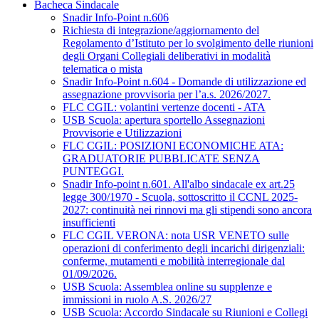
Bacheca Sindacale
Snadir Info-Point n.606
Richiesta di integrazione/aggiornamento del
Regolamento d’Istituto per lo svolgimento delle riunioni
degli Organi Collegiali deliberativi in modalità
telematica o mista
Snadir Info-Point n.604 - Domande di utilizzazione ed
assegnazione provvisoria per l’a.s. 2026/2027.
FLC CGIL: volantini vertenze docenti - ATA
USB Scuola: apertura sportello Assegnazioni
Provvisorie e Utilizzazioni
FLC CGIL: POSIZIONI ECONOMICHE ATA:
GRADUATORIE PUBBLICATE SENZA
PUNTEGGI.
Snadir Info-point n.601. All'albo sindacale ex art.25
legge 300/1970 - Scuola, sottoscritto il CCNL 2025-
2027: continuità nei rinnovi ma gli stipendi sono ancora
insufficienti
FLC CGIL VERONA: nota USR VENETO sulle
operazioni di conferimento degli incarichi dirigenziali:
conferme, mutamenti e mobilità interregionale dal
01/09/2026.
USB Scuola: Assemblea online su supplenze e
immissioni in ruolo A.S. 2026/27
USB Scuola: Accordo Sindacale su Riunioni e Collegi