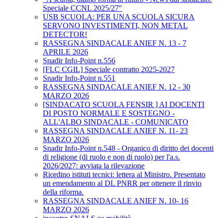
Speciale CCNL 2025/27"
USB SCUOLA: PER UNA SCUOLA SICURA
SERVONO INVESTIMENTI, NON METAL
DETECTOR!
RASSEGNA SINDACALE ANIEF N. 13 - 7
APRILE 2026
Snadir Info-Point n.556
[FLC CGIL] Speciale contratto 2025-2027
Snadir Info-Point n.551
RASSEGNA SINDACALE ANIEF N. 12 - 30
MARZO 2026
[SINDACATO SCUOLA FENSIR ] AI DOCENTI
DI POSTO NORMALE E SOSTEGNO -
ALL'ALBO SINDACALE - COMUNICATO
RASSEGNA SINDACALE ANIEF N. 11- 23
MARZO 2026
Snadir Info-Point n.548 - Organico di diritto dei docenti
di religione (di ruolo e non di ruolo) per l'a.s.
2026/2027: avviata la rilevazione
Riordino istituti tecnici: lettera al Ministro. Presentato
un emendamento al DL PNRR per ottenere il rinvio
della riforma.
RASSEGNA SINDACALE ANIEF N. 10- 16
MARZO 2026