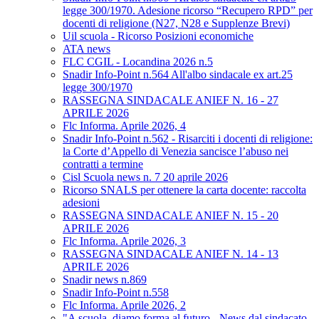
legge 300/1970. Adesione ricorso “Recupero RPD” per
docenti di religione (N27, N28 e Supplenze Brevi)
Uil scuola - Ricorso Posizioni economiche
ATA news
FLC CGIL - Locandina 2026 n.5
Snadir Info-Point n.564 All'albo sindacale ex art.25
legge 300/1970
RASSEGNA SINDACALE ANIEF N. 16 - 27
APRILE 2026
Flc Informa. Aprile 2026, 4
Snadir Info-Point n.562 - Risarciti i docenti di religione:
la Corte d’Appello di Venezia sancisce l’abuso nei
contratti a termine
Cisl Scuola news n. 7 20 aprile 2026
Ricorso SNALS per ottenere la carta docente: raccolta
adesioni
RASSEGNA SINDACALE ANIEF N. 15 - 20
APRILE 2026
Flc Informa. Aprile 2026, 3
RASSEGNA SINDACALE ANIEF N. 14 - 13
APRILE 2026
Snadir news n.869
Snadir Info-Point n.558
Flc Informa. Aprile 2026, 2
"A scuola, diamo forma al futuro - News dal sindacato.