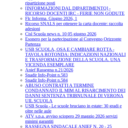
ripartizione posti
[INFORMAZIONI DAL DIPARTIMENTO] -
RICORSO DOCENTI IRC - FERIE NON GODUTE
Flc Informa. Giugno 2026, 1
Ricorso SNALS per ottenere la carta docente: raccolta
adesioni
Cisl Scuola news n. 10 05 giugno 2026
Esonero per la partecipazione al Convegno Orizzonte
Partenza
USB SCUOLA, OSA E CAMBIARE ROTTA -
TAVOLA ROTONDA: INDICAZIONI NAZIONALI
E TRASFORMAZIONE DELLA SCUOLA. UNA
VICENDA ESEMPLARE
Anief Rassegna n.21/2026
Snadir Info-Point n.583
Snadir Info-Point n.584
ABUSO CONTRATTI A TERMINE
CONDANNATO IL MIM AL RISARCIMENTO DEI
DANNI SENTENZA TRIBNUNALE DI VERONA
UIL SCUOLA
USB Scuola - Le scuole bruciano in estate: 30 gradi e
oltre nelle aule
ATV s.p.a. avviso sciopero 29 maggio 2026 servizi
minimi garantiti
RASSEGNA SINDACALE ANIEF N. 20 - 25