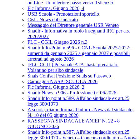
on Line. Un ulteriore passo verso il silenzio
Flc Informa. Giugno 2026, 4
USB Scuola - Prenotazioni sportello
Cisl - News dal sindacato
Messaggio del Direttore generale USR Veneto
Snadir - Informativa in ruolo insegnanti IRC per a.s.
2026/2027
FLC - CGIL Giugno 2026 n.3
Snadir Info-Point n.596 - CCNL Scuola 2025-2027:
aumenti da gennaio 2025 a gennaio 2027 e possibili
arretrati ad agosto 2026
[FLC CGIL] Personale ATA: basta precariato.
Volantino per albo sindacale
Snals Confsal Posizione Snals su Passweb
Campagna NASPI SCUOLA 2026
Flc Informa. Giugno 2026, 2
Snadir News n.906 - Professione i.r. 06/2026
Snadir Info-point n.589. All'albo sindacale ex art.25
legge 300/1970
A scuola, diamo forma al futuro - News dal sindacato,
N. 10 del 05 giugno 2026
RASSEGNA SINDACALE ANIEF N. 22 - 8
GIUGNO 2026
Snadir Info-point n.587. All'albo sindacale ex art.25
legge 300/1970 - Veneto – Concorso ordinario – Nuova