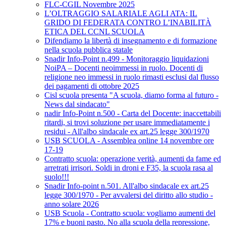
FLC-CGIL Novembre 2025
L’OLTRAGGIO SALARIALE AGLI ATA: IL
GRIDO DI FEDERATA CONTRO L’INABILITÀ
ETICA DEL CCNL SCUOLA
Difendiamo la libertà di insegnamento e di formazione
nella scuola pubblica statale
Snadir Info-Point n.499 - Monitoraggio liquidazioni
NoiPA – Docenti neoimmessi in ruolo. Docenti di
religione neo immessi in ruolo rimasti esclusi dal flusso
dei pagamenti di ottobre 2025
Cisl scuola presenta "A scuola, diamo forma al futuro -
News dal sindacato"
nadir Info-Point n.500 - Carta del Docente: inaccettabili
ritardi, si trovi soluzione per usare immediatamente i
residui - All'albo sindacale ex art.25 legge 300/1970
USB SCUOLA - Assemblea online 14 novembre ore
17-19
Contratto scuola: operazione verità, aumenti da fame ed
arretrati irrisori. Soldi in droni e F35, la scuola rasa al
suolo!!!
Snadir Info-point n.501. All'albo sindacale ex art.25
legge 300/1970 - Per avvalersi del diritto allo studio -
anno solare 2026
USB Scuola - Contratto scuola: vogliamo aumenti del
17% e buoni pasto. No alla scuola della repressione,