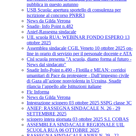
pubblica in questo autunno
USB Scuola: apertura sportello di consulenza per
iscrizione al concorso PNRR3
News da Gilda Verona
Snadir- Info Point n.482
Anief-Rassegna sindacale
UIL scuola RUA: WEBINAR FONDO ESPERO 13
ottobre 2025
Assemblea sindacale CGIL Veneto 10 ottobre 2025 on-
line in orario di servizio per il personale docente e ATA
Cisl scuola presenta "A scuola, diamo forma al futuro -
News dal sindacato"
Snadir Info-Point n.490 - Flotilla e MEAN: corridoi
umanitari di Pace da proteggere - Dall’impegno civile
di Gaza all’azione nonviolenta in Ucraina, Snadir
rilancia l’appello alle Istituzioni italiane
Flc Informa
News da Gilda Verona
Integrazione sciopero 03 ottobre 2025 SSPG classe 3C
ANIEF: RASSEGNA SINDACALE N. 26 - 29
SETTEMBRE 2025
sciopero intera giornata 03 ottobre 2025 S.I. COBAS
ASSEMBLEA SINDACALE REGIONALE UIL
SCUOLA RUA 06 OTTOBRE 2025
RASSEGNA SINDACALE ANIEF N. 29 - 22