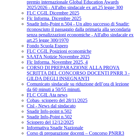
premio internazionale Global Education Awards
2025/2026 - All'albo sindacale ex art.25 legge 300
FLC CGIL Dicembre 2025
Flc Informa. Dicembre 2025
Snadir Info-Point n.504 - Un altro successo di Snadir:
riconosciuto il passaggio dalla primaria alla secondaria
senza penalizzazioni economiche - All'albo sindacale ex
art.25 legge 300/1970
Fondo Scuola Espero
FLC CGIL Posizioni economiche
SAATA Notizie Novembre 2025
Flc Informa. Novembre 2025, 4
CORSO DI PREPARAZIONE ALLA PROVA
SCRITTA DEL CONCORSO DOCENTI PNRR 3 -
GILDA DEGLI INSEGNANTI
Comunicato sindacale su riduzione dell’ora di lezione
da 60 minuti a 50/55 minuti.
FLC CGIL Ata news
Cobas- sciopero del 28/11/2025
Cisl - News dal sindacato
Snadir Info-point n.502
Snadir Info-Point n.502
Sciopero del 12/12/2025
Informativa Snadir Nazionale
Corso di preparazione docenti – Concorso PNRR3