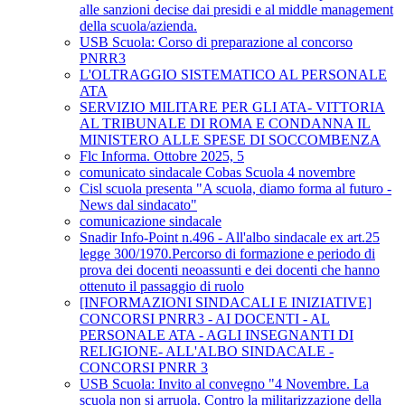
alle sanzioni decise dai presidi e al middle management
della scuola/azienda.
USB Scuola: Corso di preparazione al concorso
PNRR3
L'OLTRAGGIO SISTEMATICO AL PERSONALE
ATA
SERVIZIO MILITARE PER GLI ATA- VITTORIA
AL TRIBUNALE DI ROMA E CONDANNA IL
MINISTERO ALLE SPESE DI SOCCOMBENZA
Flc Informa. Ottobre 2025, 5
comunicato sindacale Cobas Scuola 4 novembre
Cisl scuola presenta "A scuola, diamo forma al futuro -
News dal sindacato"
comunicazione sindacale
Snadir Info-Point n.496 - All'albo sindacale ex art.25
legge 300/1970.Percorso di formazione e periodo di
prova dei docenti neoassunti e dei docenti che hanno
ottenuto il passaggio di ruolo
[INFORMAZIONI SINDACALI E INIZIATIVE]
CONCORSI PNRR3 - AI DOCENTI - AL
PERSONALE ATA - AGLI INSEGNANTI DI
RELIGIONE- ALL'ALBO SINDACALE -
CONCORSI PNRR 3
USB Scuola: Invito al convegno "4 Novembre. La
scuola non si arruola. Contro la militarizzazione della