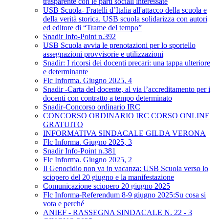
trasparente con le parti sociali interessate
USB Scuola- Fratelli d’Italia all'attacco della scuola e
della verità storica. USB scuola solidarizza con autori
ed editore di “Trame del tempo”
Snadir Info-Point n.392
USB Scuola avvia le prenotazioni per lo sportello
assegnazioni provvisorie e utilizzazioni
Snadir: I ricorsi dei docenti precari: una tappa ulteriore
e determinante
Flc Informa. Giugno 2025, 4
Snadir -Carta del docente, al via l’accreditamento per i
docenti con contratto a tempo determinato
Snadir-Concorso ordinario IRC
CONCORSO ORDINARIO IRC CORSO ONLINE
GRATUITO
INFORMATIVA SINDACALE GILDA VERONA
Flc Informa. Giugno 2025, 3
Snadir Info-Point n.381
Flc Informa. Giugno 2025, 2
Il Genocidio non va in vacanza: USB Scuola verso lo
sciopero del 20 giugno e la manifestazione
Comunicazione sciopero 20 giugno 2025
Flc Informa-Referendum 8-9 giugno 2025:Su cosa si
vota e perché
ANIEF - RASSEGNA SINDACALE N. 22 - 3