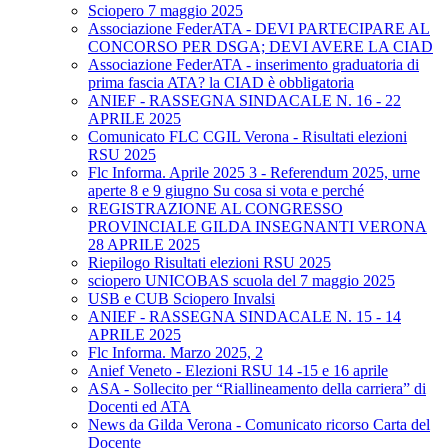
Sciopero 7 maggio 2025
Associazione FederATA - DEVI PARTECIPARE AL
CONCORSO PER DSGA; DEVI AVERE LA CIAD
Associazione FederATA - inserimento graduatoria di
prima fascia ATA? la CIAD è obbligatoria
ANIEF - RASSEGNA SINDACALE N. 16 - 22
APRILE 2025
Comunicato FLC CGIL Verona - Risultati elezioni
RSU 2025
Flc Informa. Aprile 2025 3 - Referendum 2025, urne
aperte 8 e 9 giugno Su cosa si vota e perché
REGISTRAZIONE AL CONGRESSO
PROVINCIALE GILDA INSEGNANTI VERONA
28 APRILE 2025
Riepilogo Risultati elezioni RSU 2025
sciopero UNICOBAS scuola del 7 maggio 2025
USB e CUB Sciopero Invalsi
ANIEF - RASSEGNA SINDACALE N. 15 - 14
APRILE 2025
Flc Informa. Marzo 2025, 2
Anief Veneto - Elezioni RSU 14 -15 e 16 aprile
ASA - Sollecito per “Riallineamento della carriera” di
Docenti ed ATA
News da Gilda Verona - Comunicato ricorso Carta del
Docente