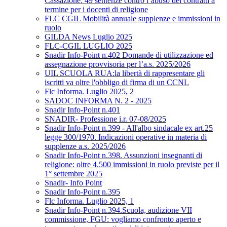
Cassazione: 49 sentenze contro l’abuso dei contratti a
termine per i docenti di religione
FLC CGIL Mobilità annuale supplenze e immissioni in
ruolo
GILDA News Luglio 2025
FLC-CGIL LUGLIO 2025
Snadir Info-Point n.402 Domande di utilizzazione ed
assegnazione provvisoria per l’a.s. 2025/2026
UIL SCUOLA RUA:la libertà di rappresentare gli
iscritti va oltre l'obbligo di firma di un CCNL
Flc Informa. Luglio 2025, 2
SADOC INFORMA N. 2 - 2025
Snadir Info-Point n.401
SNADIR- Professione i.r. 07-08/2025
Snadir Info-Point n.399 - All'albo sindacale ex art.25
legge 300/1970. Indicazioni operative in materia di
supplenze a.s. 2025/2026
Snadir Info-Point n.398. Assunzioni insegnanti di
religione: oltre 4.500 immissioni in ruolo previste per il
1° settembre 2025
Snadir- Info Point
Snadir Info-Point n.395
Flc Informa. Luglio 2025, 1
Snadir Info-Point n.394.Scuola, audizione VII
commissione, FGU: vogliamo confronto aperto e