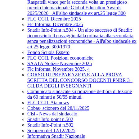
Raspatelli vince per la seconda volta un prestigioso
premio internazionale Global Education Awards
2025/2026 - All'albo sindacale ex art.25 legge 300
FLC CGIL Dicembre 2025
Flc Informa. Dicembre 2025
Snadir Info-Point n.504 - Un altro successo di Snadir:
riconosciuto il passaggio dalla primaria alla secondaria
senza penalizzazioni economiche - All'albo sindacale ex
art.25 legge 300/1970
Fondo Scuola Espero
FLC CGIL Posizioni economiche
SAATA Notizie Novembre 2025
Flc Informa. Novembre 2025, 4
CORSO DI PREPARAZIONE ALLA PROVA
SCRITTA DEL CONCORSO DOCENTI PNRR 3 -
GILDA DEGLI INSEGNANTI
Comunicato sindacale su riduzione dell’ora di lezione
da 60 minuti a 50/55 minuti.
FLC CGIL Ata news
Cobas- sciopero del 28/11/2025
Cisl - News dal sindacato
Snadir Info-point n.502
Snadir Info-Point n.502
Sciopero del 12/12/2025
Informativa Snadir Nazionale