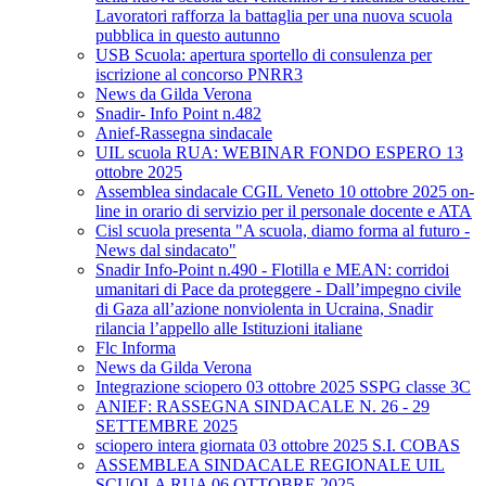
Lavoratori rafforza la battaglia per una nuova scuola
pubblica in questo autunno
USB Scuola: apertura sportello di consulenza per
iscrizione al concorso PNRR3
News da Gilda Verona
Snadir- Info Point n.482
Anief-Rassegna sindacale
UIL scuola RUA: WEBINAR FONDO ESPERO 13
ottobre 2025
Assemblea sindacale CGIL Veneto 10 ottobre 2025 on-
line in orario di servizio per il personale docente e ATA
Cisl scuola presenta "A scuola, diamo forma al futuro -
News dal sindacato"
Snadir Info-Point n.490 - Flotilla e MEAN: corridoi
umanitari di Pace da proteggere - Dall’impegno civile
di Gaza all’azione nonviolenta in Ucraina, Snadir
rilancia l’appello alle Istituzioni italiane
Flc Informa
News da Gilda Verona
Integrazione sciopero 03 ottobre 2025 SSPG classe 3C
ANIEF: RASSEGNA SINDACALE N. 26 - 29
SETTEMBRE 2025
sciopero intera giornata 03 ottobre 2025 S.I. COBAS
ASSEMBLEA SINDACALE REGIONALE UIL
SCUOLA RUA 06 OTTOBRE 2025