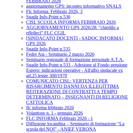
FEBBRAIO 2026
aggiornamento GPS: incontro informativo SNALS
Flc Informa. Febbraio 2026, 3
Snadir Info-Point n.536
CISL SCUOLA INFORMA FEBBRAIO 2026
AGGIORNAMENTO GPS 2026/28: “chiedilo a
effellecì” FLC CGIL
[SINDACATO DOCENTI - SADOC INFORMA]
GPS 2026
Snadir Info-Point n.535
Feder Ata - Seminario 2 marzo 2026
Seminario regionale di formazione personale A.T.A.
Snadir Info-Point n.533 - Adesione al Fondo pensione
Espero: indicazioni operative - All'albo sindacale ex
art.25 legge 300/1970
COMUNICATO CISL: VERTENZA PER
RISARCIMENTO DANNI DA ILLEGITTIMA
REITERAZIONE DI CONTRATTI A TEMPO
DETERMINATO – INSEGNANTI DI RELIGIONE
CATTOLICA
flc informa febbraio 2026
Volantone n. 1 - gennaio 2026
FLC INFORMA Febbraio 2026 - 1
Diffusione locandina – Seminario di formazione “La
scuola del NOI” - ANIEF VERONA