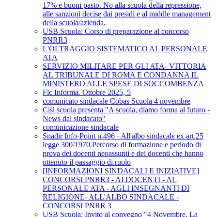
17% e buoni pasto. No alla scuola della repressione,
alle sanzioni decise dai presidi e al middle management
della scuola/azienda.
USB Scuola: Corso di preparazione al concorso
PNRR3
L'OLTRAGGIO SISTEMATICO AL PERSONALE
ATA
SERVIZIO MILITARE PER GLI ATA- VITTORIA
AL TRIBUNALE DI ROMA E CONDANNA IL
MINISTERO ALLE SPESE DI SOCCOMBENZA
Flc Informa. Ottobre 2025, 5
comunicato sindacale Cobas Scuola 4 novembre
Cisl scuola presenta "A scuola, diamo forma al futuro -
News dal sindacato"
comunicazione sindacale
Snadir Info-Point n.496 - All'albo sindacale ex art.25
legge 300/1970.Percorso di formazione e periodo di
prova dei docenti neoassunti e dei docenti che hanno
ottenuto il passaggio di ruolo
[INFORMAZIONI SINDACALI E INIZIATIVE]
CONCORSI PNRR3 - AI DOCENTI - AL
PERSONALE ATA - AGLI INSEGNANTI DI
RELIGIONE- ALL'ALBO SINDACALE -
CONCORSI PNRR 3
USB Scuola: Invito al convegno "4 Novembre. La