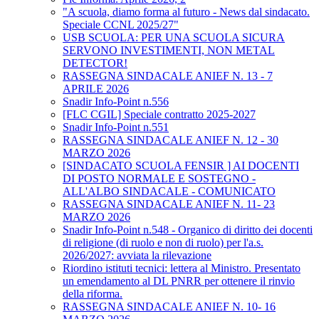
"A scuola, diamo forma al futuro - News dal sindacato.
Speciale CCNL 2025/27"
USB SCUOLA: PER UNA SCUOLA SICURA
SERVONO INVESTIMENTI, NON METAL
DETECTOR!
RASSEGNA SINDACALE ANIEF N. 13 - 7
APRILE 2026
Snadir Info-Point n.556
[FLC CGIL] Speciale contratto 2025-2027
Snadir Info-Point n.551
RASSEGNA SINDACALE ANIEF N. 12 - 30
MARZO 2026
[SINDACATO SCUOLA FENSIR ] AI DOCENTI
DI POSTO NORMALE E SOSTEGNO -
ALL'ALBO SINDACALE - COMUNICATO
RASSEGNA SINDACALE ANIEF N. 11- 23
MARZO 2026
Snadir Info-Point n.548 - Organico di diritto dei docenti
di religione (di ruolo e non di ruolo) per l'a.s.
2026/2027: avviata la rilevazione
Riordino istituti tecnici: lettera al Ministro. Presentato
un emendamento al DL PNRR per ottenere il rinvio
della riforma.
RASSEGNA SINDACALE ANIEF N. 10- 16