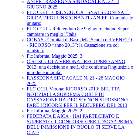
ANIEF - RASSEGNA SINDACALE N. 22 - 3
GIUGNO 2025
FLC CGIL - CISL SCUOLA - SNALS CONFSAL -
GILDA DEGLI INSEGNANTI - ANIEF: Comunicato
unitario
FLC CGIL - Referendum 8 e 9 giugno: cinque Sì per
cambiare in meglio l’Italia
COBAS - Comitati di Base della Scuola del VENETO
- RICORSO “anno 2013”: la Cassazione sta col
ministero
Flc Informa. Maggio 2025, 3
CISL SCUOLA VERONA - RECUPERO ANNO
2013: una decisione a metà, che conferma l'ingiustizia e
introduce iniquità!
RASSEGNA SINDACALE N. 21 - 26 MAGGIO
2025
FLC CGIL Verona: RICORSO 2013: BRUTTA
NOTIZIA! LA SUPREMA CORTE DI
CASSAZIONE HA DECISO: NON SI POSSONO
FARE I RICORSI PER IL RECUPERO DEL 2013
Flc Informa. Maggio 2025, 2
FEDERATA E AICA - HAI PARTECIPATO E
SUPERATO IL CONCORSO PER I DSGA? PRIMA
DELL’IMMISSIONE IN RUOLO TI SERVE LA
CIAD