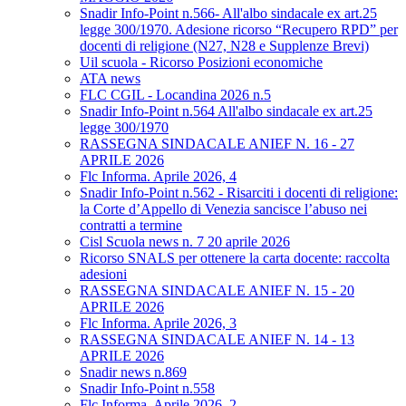
Snadir Info-Point n.566- All'albo sindacale ex art.25
legge 300/1970. Adesione ricorso “Recupero RPD” per
docenti di religione (N27, N28 e Supplenze Brevi)
Uil scuola - Ricorso Posizioni economiche
ATA news
FLC CGIL - Locandina 2026 n.5
Snadir Info-Point n.564 All'albo sindacale ex art.25
legge 300/1970
RASSEGNA SINDACALE ANIEF N. 16 - 27
APRILE 2026
Flc Informa. Aprile 2026, 4
Snadir Info-Point n.562 - Risarciti i docenti di religione:
la Corte d’Appello di Venezia sancisce l’abuso nei
contratti a termine
Cisl Scuola news n. 7 20 aprile 2026
Ricorso SNALS per ottenere la carta docente: raccolta
adesioni
RASSEGNA SINDACALE ANIEF N. 15 - 20
APRILE 2026
Flc Informa. Aprile 2026, 3
RASSEGNA SINDACALE ANIEF N. 14 - 13
APRILE 2026
Snadir news n.869
Snadir Info-Point n.558
Flc Informa. Aprile 2026, 2