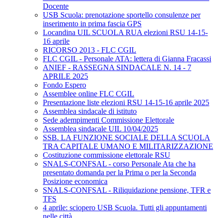
Docente
USB Scuola: prenotazione sportello consulenze per
inserimento in prima fascia GPS
Locandina UIL SCUOLA RUA elezioni RSU 14-15-
16 aprile
RICORSO 2013 - FLC CGIL
FLC CGIL - Personale ATA: lettera di Gianna Fracassi
ANIEF - RASSEGNA SINDACALE N. 14 - 7
APRILE 2025
Fondo Espero
Assemblee online FLC CGIL
Presentazione liste elezioni RSU 14-15-16 aprile 2025
Assemblea sindacale di istituto
Sede adempimenti Commissione Elettorale
Assemblea sindacale UIL 10/04/2025
SSB. LA FUNZIONE SOCIALE DELLA SCUOLA
TRA CAPITALE UMANO E MILITARIZZAZIONE
Costituzione commissione elettorale RSU
SNALS-CONFSAL - corso Personale Ata che ha
presentato domanda per la Prima o per la Seconda
Posizione economica
SNALS-CONFSAL - Riliquidazione pensione, TFR e
TFS
4 aprile: sciopero USB Scuola. Tutti gli appuntamenti
nelle città