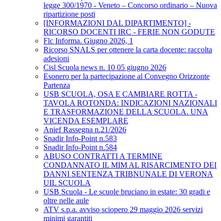
legge 300/1970 - Veneto – Concorso ordinario – Nuova
ripartizione posti
[INFORMAZIONI DAL DIPARTIMENTO] -
RICORSO DOCENTI IRC - FERIE NON GODUTE
Flc Informa. Giugno 2026, 1
Ricorso SNALS per ottenere la carta docente: raccolta
adesioni
Cisl Scuola news n. 10 05 giugno 2026
Esonero per la partecipazione al Convegno Orizzonte
Partenza
USB SCUOLA, OSA E CAMBIARE ROTTA -
TAVOLA ROTONDA: INDICAZIONI NAZIONALI
E TRASFORMAZIONE DELLA SCUOLA. UNA
VICENDA ESEMPLARE
Anief Rassegna n.21/2026
Snadir Info-Point n.583
Snadir Info-Point n.584
ABUSO CONTRATTI A TERMINE
CONDANNATO IL MIM AL RISARCIMENTO DEI
DANNI SENTENZA TRIBNUNALE DI VERONA
UIL SCUOLA
USB Scuola - Le scuole bruciano in estate: 30 gradi e
oltre nelle aule
ATV s.p.a. avviso sciopero 29 maggio 2026 servizi
minimi garantiti