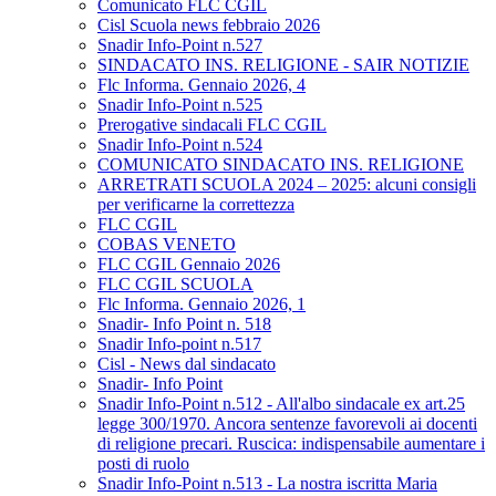
Comunicato FLC CGIL
Cisl Scuola news febbraio 2026
Snadir Info-Point n.527
SINDACATO INS. RELIGIONE - SAIR NOTIZIE
Flc Informa. Gennaio 2026, 4
Snadir Info-Point n.525
Prerogative sindacali FLC CGIL
Snadir Info-Point n.524
COMUNICATO SINDACATO INS. RELIGIONE
ARRETRATI SCUOLA 2024 – 2025: alcuni consigli
per verificarne la correttezza
FLC CGIL
COBAS VENETO
FLC CGIL Gennaio 2026
FLC CGIL SCUOLA
Flc Informa. Gennaio 2026, 1
Snadir- Info Point n. 518
Snadir Info-point n.517
Cisl - News dal sindacato
Snadir- Info Point
Snadir Info-Point n.512 - All'albo sindacale ex art.25
legge 300/1970. Ancora sentenze favorevoli ai docenti
di religione precari. Ruscica: indispensabile aumentare i
posti di ruolo
Snadir Info-Point n.513 - La nostra iscritta Maria