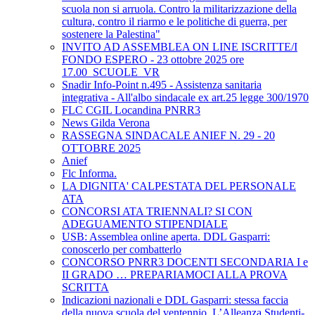
scuola non si arruola. Contro la militarizzazione della
cultura, contro il riarmo e le politiche di guerra, per
sostenere la Palestina"
INVITO AD ASSEMBLEA ON LINE ISCRITTE/I
FONDO ESPERO - 23 ottobre 2025 ore
17.00_SCUOLE_VR
Snadir Info-Point n.495 - Assistenza sanitaria
integrativa - All'albo sindacale ex art.25 legge 300/1970
FLC CGIL Locandina PNRR3
News Gilda Verona
RASSEGNA SINDACALE ANIEF N. 29 - 20
OTTOBRE 2025
Anief
Flc Informa.
LA DIGNITA' CALPESTATA DEL PERSONALE
ATA
CONCORSI ATA TRIENNALI? SI CON
ADEGUAMENTO STIPENDIALE
USB: Assemblea online aperta. DDL Gasparri:
conoscerlo per combatterlo
CONCORSO PNRR3 DOCENTI SECONDARIA I e
II GRADO … PREPARIAMOCI ALLA PROVA
SCRITTA
Indicazioni nazionali e DDL Gasparri: stessa faccia
della nuova scuola del ventennio. L’Alleanza Studenti-