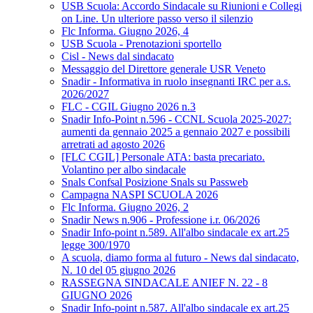
USB Scuola: Accordo Sindacale su Riunioni e Collegi
on Line. Un ulteriore passo verso il silenzio
Flc Informa. Giugno 2026, 4
USB Scuola - Prenotazioni sportello
Cisl - News dal sindacato
Messaggio del Direttore generale USR Veneto
Snadir - Informativa in ruolo insegnanti IRC per a.s.
2026/2027
FLC - CGIL Giugno 2026 n.3
Snadir Info-Point n.596 - CCNL Scuola 2025-2027:
aumenti da gennaio 2025 a gennaio 2027 e possibili
arretrati ad agosto 2026
[FLC CGIL] Personale ATA: basta precariato.
Volantino per albo sindacale
Snals Confsal Posizione Snals su Passweb
Campagna NASPI SCUOLA 2026
Flc Informa. Giugno 2026, 2
Snadir News n.906 - Professione i.r. 06/2026
Snadir Info-point n.589. All'albo sindacale ex art.25
legge 300/1970
A scuola, diamo forma al futuro - News dal sindacato,
N. 10 del 05 giugno 2026
RASSEGNA SINDACALE ANIEF N. 22 - 8
GIUGNO 2026
Snadir Info-point n.587. All'albo sindacale ex art.25