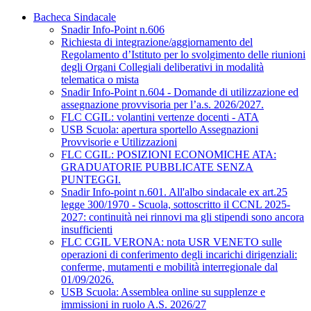
Bacheca Sindacale
Snadir Info-Point n.606
Richiesta di integrazione/aggiornamento del
Regolamento d’Istituto per lo svolgimento delle riunioni
degli Organi Collegiali deliberativi in modalità
telematica o mista
Snadir Info-Point n.604 - Domande di utilizzazione ed
assegnazione provvisoria per l’a.s. 2026/2027.
FLC CGIL: volantini vertenze docenti - ATA
USB Scuola: apertura sportello Assegnazioni
Provvisorie e Utilizzazioni
FLC CGIL: POSIZIONI ECONOMICHE ATA:
GRADUATORIE PUBBLICATE SENZA
PUNTEGGI.
Snadir Info-point n.601. All'albo sindacale ex art.25
legge 300/1970 - Scuola, sottoscritto il CCNL 2025-
2027: continuità nei rinnovi ma gli stipendi sono ancora
insufficienti
FLC CGIL VERONA: nota USR VENETO sulle
operazioni di conferimento degli incarichi dirigenziali:
conferme, mutamenti e mobilità interregionale dal
01/09/2026.
USB Scuola: Assemblea online su supplenze e
immissioni in ruolo A.S. 2026/27