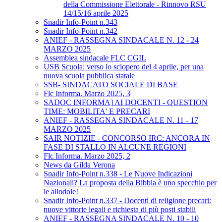
della Commissione Elettorale - Rinnovo RSU
14/15/16 aprile 2025
Snadir Info-Point n.343
Snadir Info-Point n.342
ANIEF - RASSEGNA SINDACALE N. 12 - 24
MARZO 2025
Assemblea sindacale FLC CGIL
USB Scuola: verso lo sciopero del 4 aprile, per una
nuova scuola pubblica statale
SSB- SINDACATO SOCIALE DI BASE
Flc Informa. Marzo 2025, 3
SADOC INFORMA] AI DOCENTI - QUESTION
TIME: MOBILITA' E PRECARI
ANIEF - RASSEGNA SINDACALE N. 11 - 17
MARZO 2025
SAIR NOTIZIE - CONCORSO IRC: ANCORA IN
FASE DI STALLO IN ALCUNE REGIONI
Flc Informa. Marzo 2025, 2
News da Gilda Verona
Snadir Info-Point n.338 - Le Nuove Indicazioni
Nazionali? La proposta della Bibbia è uno specchio per
le allodole!
Snadir Info-Point n.337 - Docenti di religione precari:
nuove vittorie legali e richiesta di più posti stabili
ANIEF - RASSEGNA SINDACALE N. 10 - 10