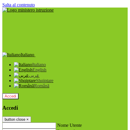
Salta al contenuto
Italiano
Italiano
English
عربى
Shqiptare
Română
Accedi
Accedi
button close
×
Nome Utente