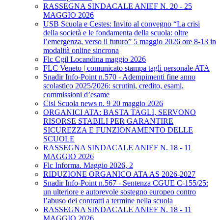
RASSEGNA SINDACALE ANIEF N. 20 - 25
MAGGIO 2026
USB Scuola e Cestes: Invito al convegno “La crisi
della società e le fondamenta della scuola: oltre
l’emergenza, verso il futuro” 5 maggio 2026 ore 8-13 in
modalità online sincrona
Flc Cgil Locandina maggio 2026
FLC Veneto | comunicato stampa tagli personale ATA
Snadir Info-Point n.570 - Adempimenti fine anno
scolastico 2025/2026: scrutini, credito, esami,
commissioni d’esame
Cisl Scuola news n. 9 20 maggio 2026
ORGANICI ATA: BASTA TAGLI, SERVONO
RISORSE STABILI PER GARANTIRE
SICUREZZA E FUNZIONAMENTO DELLE
SCUOLE
RASSEGNA SINDACALE ANIEF N. 18 - 11
MAGGIO 2026
Flc Informa. Maggio 2026, 2
RIDUZIONE ORGANICO ATA AS 2026-2027
Snadir Info-Point n.567 - Sentenza CGUE C‑155/25:
un ulteriore e autorevole sostegno europeo contro
l’abuso dei contratti a termine nella scuola
RASSEGNA SINDACALE ANIEF N. 18 - 11
MAGGIO 2026