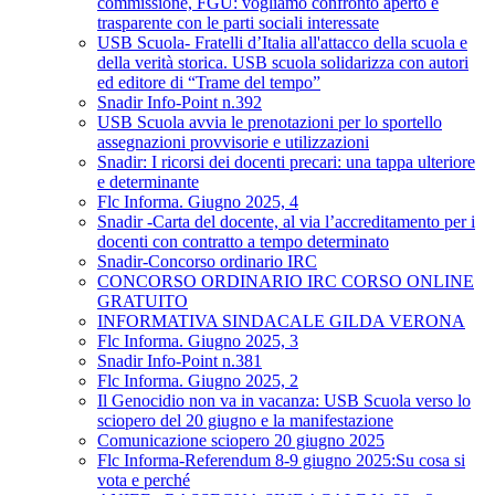
commissione, FGU: vogliamo confronto aperto e
trasparente con le parti sociali interessate
USB Scuola- Fratelli d’Italia all'attacco della scuola e
della verità storica. USB scuola solidarizza con autori
ed editore di “Trame del tempo”
Snadir Info-Point n.392
USB Scuola avvia le prenotazioni per lo sportello
assegnazioni provvisorie e utilizzazioni
Snadir: I ricorsi dei docenti precari: una tappa ulteriore
e determinante
Flc Informa. Giugno 2025, 4
Snadir -Carta del docente, al via l’accreditamento per i
docenti con contratto a tempo determinato
Snadir-Concorso ordinario IRC
CONCORSO ORDINARIO IRC CORSO ONLINE
GRATUITO
INFORMATIVA SINDACALE GILDA VERONA
Flc Informa. Giugno 2025, 3
Snadir Info-Point n.381
Flc Informa. Giugno 2025, 2
Il Genocidio non va in vacanza: USB Scuola verso lo
sciopero del 20 giugno e la manifestazione
Comunicazione sciopero 20 giugno 2025
Flc Informa-Referendum 8-9 giugno 2025:Su cosa si
vota e perché