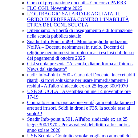
Corso di preparazione docenti – Concorso PNRR3
FLC-CGIL Novembre 2025
L’OLTRAGGIO SALARIALE AGLI ATA: IL
GRIDO DI FEDERATA CONTRO L’INABILITÀ
ETICA DEL CCNL SCUOLA
Difendiamo la libertà di insegnamento e di formazione
nella scuola pubblica statale
Snadir Info-Point n.499 - Monitoraggio liquidazioni
NoiPA – Docenti neoimmessi in ruolo. Docenti di
religione neo immessi in ruolo rimasti esclusi dal flusso
dei pagamenti di ottobre 2025
Cisl scuola presenta "A scuola, diamo forma al futuro -
News dal sindacato"
nadir Info-Point n.500 - Carta del Docente: inaccettabili
ritardi, si trovi soluzione per usare immediatamente i
residui - All'albo sindacale ex art.25 legge 300/1970
USB SCUOLA - Assemblea online 14 novembre ore
17-19
Contratto scuola: operazione verità, aumenti da fame ed
arretrati irrisori. Soldi in droni e F35, la scuola rasa al
suolo!!!
Snadir Info-point n.501. All'albo sindacale ex art.25
legge 300/1970 - Per avvalersi del diritto allo studio -
anno solare 2026
USB Scuola - Contratto scuola: vogliamo aumenti del