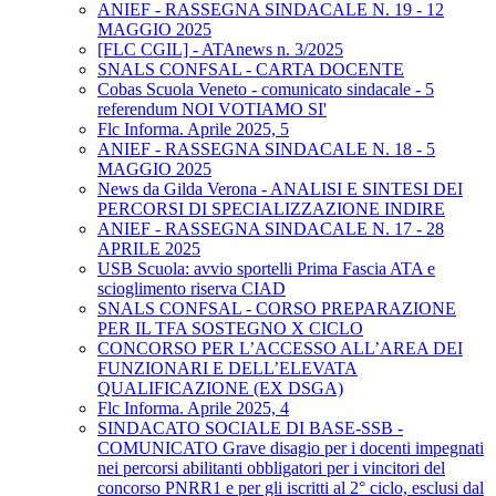
ANIEF - RASSEGNA SINDACALE N. 19 - 12
MAGGIO 2025
[FLC CGIL] - ATAnews n. 3/2025
SNALS CONFSAL - CARTA DOCENTE
Cobas Scuola Veneto - comunicato sindacale - 5
referendum NOI VOTIAMO SI'
Flc Informa. Aprile 2025, 5
ANIEF - RASSEGNA SINDACALE N. 18 - 5
MAGGIO 2025
News da Gilda Verona - ANALISI E SINTESI DEI
PERCORSI DI SPECIALIZZAZIONE INDIRE
ANIEF - RASSEGNA SINDACALE N. 17 - 28
APRILE 2025
USB Scuola: avvio sportelli Prima Fascia ATA e
scioglimento riserva CIAD
SNALS CONFSAL - CORSO PREPARAZIONE
PER IL TFA SOSTEGNO X CICLO
CONCORSO PER L’ACCESSO ALL’AREA DEI
FUNZIONARI E DELL’ELEVATA
QUALIFICAZIONE (EX DSGA)
Flc Informa. Aprile 2025, 4
SINDACATO SOCIALE DI BASE-SSB -
COMUNICATO Grave disagio per i docenti impegnati
nei percorsi abilitanti obbligatori per i vincitori del
concorso PNRR1 e per gli iscritti al 2° ciclo, esclusi dal