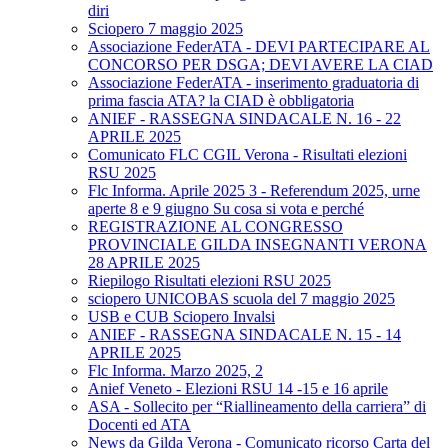
diri
Sciopero 7 maggio 2025
Associazione FederATA - DEVI PARTECIPARE AL
CONCORSO PER DSGA; DEVI AVERE LA CIAD
Associazione FederATA - inserimento graduatoria di
prima fascia ATA? la CIAD è obbligatoria
ANIEF - RASSEGNA SINDACALE N. 16 - 22
APRILE 2025
Comunicato FLC CGIL Verona - Risultati elezioni
RSU 2025
Flc Informa. Aprile 2025 3 - Referendum 2025, urne
aperte 8 e 9 giugno Su cosa si vota e perché
REGISTRAZIONE AL CONGRESSO
PROVINCIALE GILDA INSEGNANTI VERONA
28 APRILE 2025
Riepilogo Risultati elezioni RSU 2025
sciopero UNICOBAS scuola del 7 maggio 2025
USB e CUB Sciopero Invalsi
ANIEF - RASSEGNA SINDACALE N. 15 - 14
APRILE 2025
Flc Informa. Marzo 2025, 2
Anief Veneto - Elezioni RSU 14 -15 e 16 aprile
ASA - Sollecito per “Riallineamento della carriera” di
Docenti ed ATA
News da Gilda Verona - Comunicato ricorso Carta del