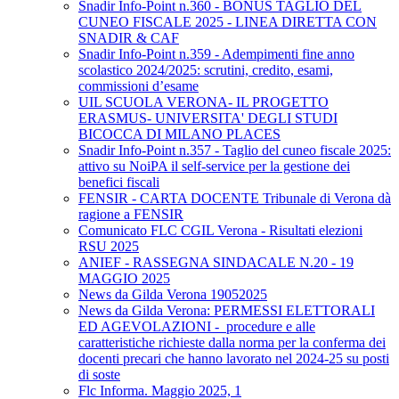
Snadir Info-Point n.360 - BONUS TAGLIO DEL
CUNEO FISCALE 2025 - LINEA DIRETTA CON
SNADIR & CAF
Snadir Info-Point n.359 - Adempimenti fine anno
scolastico 2024/2025: scrutini, credito, esami,
commissioni d’esame
UIL SCUOLA VERONA- IL PROGETTO
ERASMUS- UNIVERSITA' DEGLI STUDI
BICOCCA DI MILANO PLACES
Snadir Info-Point n.357 - Taglio del cuneo fiscale 2025:
attivo su NoiPA il self-service per la gestione dei
benefici fiscali
FENSIR - CARTA DOCENTE Tribunale di Verona dà
ragione a FENSIR
Comunicato FLC CGIL Verona - Risultati elezioni
RSU 2025
ANIEF - RASSEGNA SINDACALE N.20 - 19
MAGGIO 2025
News da Gilda Verona 19052025
News da Gilda Verona: PERMESSI ELETTORALI
ED AGEVOLAZIONI - procedure e alle
caratteristiche richieste dalla norma per la conferma dei
docenti precari che hanno lavorato nel 2024-25 su posti
di soste
Flc Informa. Maggio 2025, 1