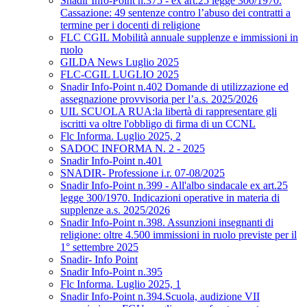
Snadir Info-Point n.375 - ex art.25 legge 300/1970.
Cassazione: 49 sentenze contro l’abuso dei contratti a
termine per i docenti di religione
FLC CGIL Mobilità annuale supplenze e immissioni in
ruolo
GILDA News Luglio 2025
FLC-CGIL LUGLIO 2025
Snadir Info-Point n.402 Domande di utilizzazione ed
assegnazione provvisoria per l’a.s. 2025/2026
UIL SCUOLA RUA:la libertà di rappresentare gli
iscritti va oltre l'obbligo di firma di un CCNL
Flc Informa. Luglio 2025, 2
SADOC INFORMA N. 2 - 2025
Snadir Info-Point n.401
SNADIR- Professione i.r. 07-08/2025
Snadir Info-Point n.399 - All'albo sindacale ex art.25
legge 300/1970. Indicazioni operative in materia di
supplenze a.s. 2025/2026
Snadir Info-Point n.398. Assunzioni insegnanti di
religione: oltre 4.500 immissioni in ruolo previste per il
1° settembre 2025
Snadir- Info Point
Snadir Info-Point n.395
Flc Informa. Luglio 2025, 1
Snadir Info-Point n.394.Scuola, audizione VII