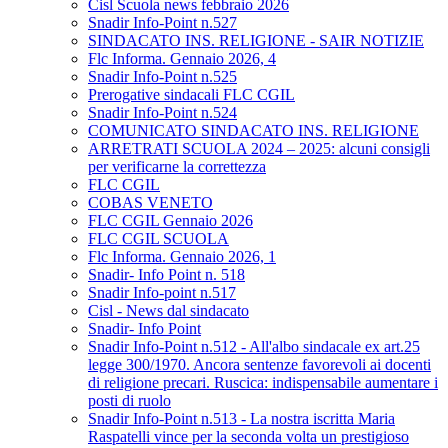
Cisl Scuola news febbraio 2026
Snadir Info-Point n.527
SINDACATO INS. RELIGIONE - SAIR NOTIZIE
Flc Informa. Gennaio 2026, 4
Snadir Info-Point n.525
Prerogative sindacali FLC CGIL
Snadir Info-Point n.524
COMUNICATO SINDACATO INS. RELIGIONE
ARRETRATI SCUOLA 2024 – 2025: alcuni consigli
per verificarne la correttezza
FLC CGIL
COBAS VENETO
FLC CGIL Gennaio 2026
FLC CGIL SCUOLA
Flc Informa. Gennaio 2026, 1
Snadir- Info Point n. 518
Snadir Info-point n.517
Cisl - News dal sindacato
Snadir- Info Point
Snadir Info-Point n.512 - All'albo sindacale ex art.25
legge 300/1970. Ancora sentenze favorevoli ai docenti
di religione precari. Ruscica: indispensabile aumentare i
posti di ruolo
Snadir Info-Point n.513 - La nostra iscritta Maria
Raspatelli vince per la seconda volta un prestigioso