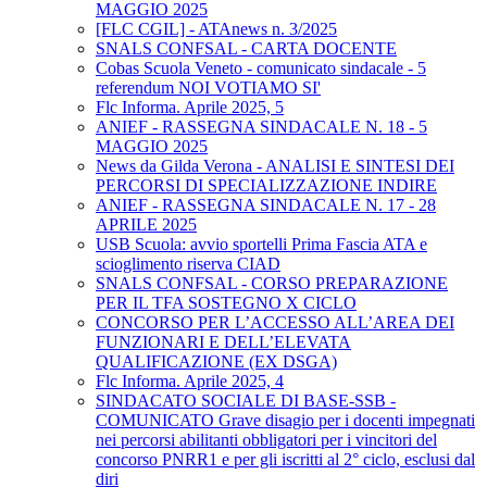
MAGGIO 2025
[FLC CGIL] - ATAnews n. 3/2025
SNALS CONFSAL - CARTA DOCENTE
Cobas Scuola Veneto - comunicato sindacale - 5
referendum NOI VOTIAMO SI'
Flc Informa. Aprile 2025, 5
ANIEF - RASSEGNA SINDACALE N. 18 - 5
MAGGIO 2025
News da Gilda Verona - ANALISI E SINTESI DEI
PERCORSI DI SPECIALIZZAZIONE INDIRE
ANIEF - RASSEGNA SINDACALE N. 17 - 28
APRILE 2025
USB Scuola: avvio sportelli Prima Fascia ATA e
scioglimento riserva CIAD
SNALS CONFSAL - CORSO PREPARAZIONE
PER IL TFA SOSTEGNO X CICLO
CONCORSO PER L’ACCESSO ALL’AREA DEI
FUNZIONARI E DELL’ELEVATA
QUALIFICAZIONE (EX DSGA)
Flc Informa. Aprile 2025, 4
SINDACATO SOCIALE DI BASE-SSB -
COMUNICATO Grave disagio per i docenti impegnati
nei percorsi abilitanti obbligatori per i vincitori del
concorso PNRR1 e per gli iscritti al 2° ciclo, esclusi dal
diri