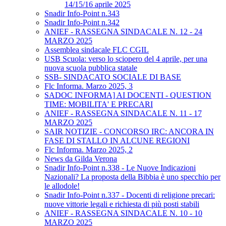
14/15/16 aprile 2025
Snadir Info-Point n.343
Snadir Info-Point n.342
ANIEF - RASSEGNA SINDACALE N. 12 - 24
MARZO 2025
Assemblea sindacale FLC CGIL
USB Scuola: verso lo sciopero del 4 aprile, per una
nuova scuola pubblica statale
SSB- SINDACATO SOCIALE DI BASE
Flc Informa. Marzo 2025, 3
SADOC INFORMA] AI DOCENTI - QUESTION
TIME: MOBILITA' E PRECARI
ANIEF - RASSEGNA SINDACALE N. 11 - 17
MARZO 2025
SAIR NOTIZIE - CONCORSO IRC: ANCORA IN
FASE DI STALLO IN ALCUNE REGIONI
Flc Informa. Marzo 2025, 2
News da Gilda Verona
Snadir Info-Point n.338 - Le Nuove Indicazioni
Nazionali? La proposta della Bibbia è uno specchio per
le allodole!
Snadir Info-Point n.337 - Docenti di religione precari:
nuove vittorie legali e richiesta di più posti stabili
ANIEF - RASSEGNA SINDACALE N. 10 - 10
MARZO 2025