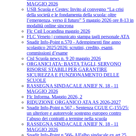
MAGGIO 2026
USB Scuola e Cestes: Invito al convegno “La crisi
della società e le fondamenta della scuola: oltre
l’emergenza, verso il futuro” 5 maggio 2026 ore 8-13 in
modalità online sincrona
Flc Cgil Locandina maggio 2026
FLC Veneto | comunicato stampa tagli personale ATA
Snadir Info-Point n.570 - Adempimenti fine anno
scolastico 2025/2026: scrutini, credito, esami,
commissioni d’esame
Cisl Scuola news n. 9 20 maggio 2026
ORGANICI ATA: BASTA TAGLI, SERVONO
RISORSE STABILI PER GARANTIRE
SICUREZZA E FUNZIONAMENTO DELLE
SCUOLE
RASSEGNA SINDACALE ANIEF N. 18 - 11
MAGGIO 2026
Flc Informa. Maggio 2026, 2
RIDUZIONE ORGANICO ATA AS 2026-2027
Snadir Info-Point n.567 - Sentenza CGUE C‑155/25:
un ulteriore e autorevole sostegno europeo contro
l’abuso dei contratti a termine nella scuola
RASSEGNA SINDACALE ANIEF N. 18 - 11
MAGGIO 2026
Snadir Info-Point n.566- All'albo sindacale ex art.25