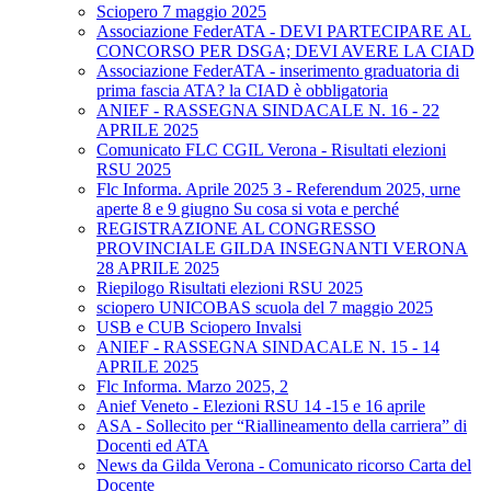
Sciopero 7 maggio 2025
Associazione FederATA - DEVI PARTECIPARE AL
CONCORSO PER DSGA; DEVI AVERE LA CIAD
Associazione FederATA - inserimento graduatoria di
prima fascia ATA? la CIAD è obbligatoria
ANIEF - RASSEGNA SINDACALE N. 16 - 22
APRILE 2025
Comunicato FLC CGIL Verona - Risultati elezioni
RSU 2025
Flc Informa. Aprile 2025 3 - Referendum 2025, urne
aperte 8 e 9 giugno Su cosa si vota e perché
REGISTRAZIONE AL CONGRESSO
PROVINCIALE GILDA INSEGNANTI VERONA
28 APRILE 2025
Riepilogo Risultati elezioni RSU 2025
sciopero UNICOBAS scuola del 7 maggio 2025
USB e CUB Sciopero Invalsi
ANIEF - RASSEGNA SINDACALE N. 15 - 14
APRILE 2025
Flc Informa. Marzo 2025, 2
Anief Veneto - Elezioni RSU 14 -15 e 16 aprile
ASA - Sollecito per “Riallineamento della carriera” di
Docenti ed ATA
News da Gilda Verona - Comunicato ricorso Carta del
Docente