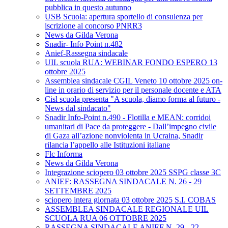
pubblica in questo autunno
USB Scuola: apertura sportello di consulenza per
iscrizione al concorso PNRR3
News da Gilda Verona
Snadir- Info Point n.482
Anief-Rassegna sindacale
UIL scuola RUA: WEBINAR FONDO ESPERO 13
ottobre 2025
Assemblea sindacale CGIL Veneto 10 ottobre 2025 on-
line in orario di servizio per il personale docente e ATA
Cisl scuola presenta "A scuola, diamo forma al futuro -
News dal sindacato"
Snadir Info-Point n.490 - Flotilla e MEAN: corridoi
umanitari di Pace da proteggere - Dall’impegno civile
di Gaza all’azione nonviolenta in Ucraina, Snadir
rilancia l’appello alle Istituzioni italiane
Flc Informa
News da Gilda Verona
Integrazione sciopero 03 ottobre 2025 SSPG classe 3C
ANIEF: RASSEGNA SINDACALE N. 26 - 29
SETTEMBRE 2025
sciopero intera giornata 03 ottobre 2025 S.I. COBAS
ASSEMBLEA SINDACALE REGIONALE UIL
SCUOLA RUA 06 OTTOBRE 2025
RASSEGNA SINDACALE ANIEF N. 29 - 22