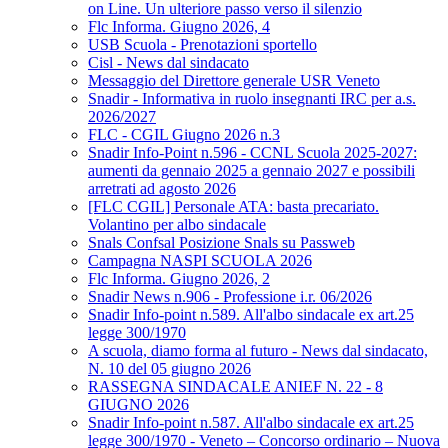
on Line. Un ulteriore passo verso il silenzio
Flc Informa. Giugno 2026, 4
USB Scuola - Prenotazioni sportello
Cisl - News dal sindacato
Messaggio del Direttore generale USR Veneto
Snadir - Informativa in ruolo insegnanti IRC per a.s.
2026/2027
FLC - CGIL Giugno 2026 n.3
Snadir Info-Point n.596 - CCNL Scuola 2025-2027:
aumenti da gennaio 2025 a gennaio 2027 e possibili
arretrati ad agosto 2026
[FLC CGIL] Personale ATA: basta precariato.
Volantino per albo sindacale
Snals Confsal Posizione Snals su Passweb
Campagna NASPI SCUOLA 2026
Flc Informa. Giugno 2026, 2
Snadir News n.906 - Professione i.r. 06/2026
Snadir Info-point n.589. All'albo sindacale ex art.25
legge 300/1970
A scuola, diamo forma al futuro - News dal sindacato,
N. 10 del 05 giugno 2026
RASSEGNA SINDACALE ANIEF N. 22 - 8
GIUGNO 2026
Snadir Info-point n.587. All'albo sindacale ex art.25
legge 300/1970 - Veneto – Concorso ordinario – Nuova