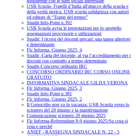
trasparente con le parti sociali interessate
USB Scuola- Fratelli d’Italia all'attacco della scuola e
della verità storica. USB scuola solidarizza con autori
ed editore di “Trame del tempo”
Snadir Info-Point n.392
USB Scuola avvia le prenotazioni per lo sportello
assegnazioni provvisorie e utilizzazioni
Snadir: I ricorsi dei docenti precari: una tappa ulteriore
e determinante
Flc Informa. Giugno 2025, 4
Snadir -Carta del docente, al via l’accreditamento per i
docenti con contratto a tempo determinato
Snadir-Concorso ordinario IRC
CONCORSO ORDINARIO IRC CORSO ONLINE
GRATUITO
INFORMATIVA SINDACALE GILDA VERONA
Flc Informa. Giugno 2025, 3
Snadir Info-Point n.381
Flc Informa. Giugno 2025, 2
Il Genocidio non va in vacanza: USB Scuola verso lo
sciopero del 20 giugno e la manifestazione
Comunicazione sciopero 20 giugno 2025
Flc Informa-Referendum 8-9 giugno 2025:Su cosa si
vota e perché
ANIEF - RASSEGNA SINDACALE N. 22 - 3