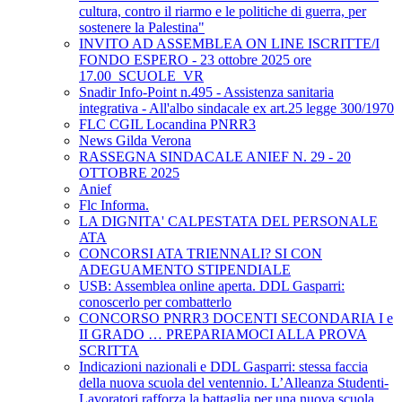
cultura, contro il riarmo e le politiche di guerra, per
sostenere la Palestina"
INVITO AD ASSEMBLEA ON LINE ISCRITTE/I
FONDO ESPERO - 23 ottobre 2025 ore
17.00_SCUOLE_VR
Snadir Info-Point n.495 - Assistenza sanitaria
integrativa - All'albo sindacale ex art.25 legge 300/1970
FLC CGIL Locandina PNRR3
News Gilda Verona
RASSEGNA SINDACALE ANIEF N. 29 - 20
OTTOBRE 2025
Anief
Flc Informa.
LA DIGNITA' CALPESTATA DEL PERSONALE
ATA
CONCORSI ATA TRIENNALI? SI CON
ADEGUAMENTO STIPENDIALE
USB: Assemblea online aperta. DDL Gasparri:
conoscerlo per combatterlo
CONCORSO PNRR3 DOCENTI SECONDARIA I e
II GRADO … PREPARIAMOCI ALLA PROVA
SCRITTA
Indicazioni nazionali e DDL Gasparri: stessa faccia
della nuova scuola del ventennio. L’Alleanza Studenti-
Lavoratori rafforza la battaglia per una nuova scuola