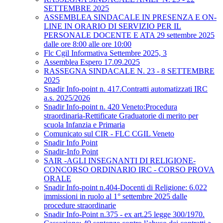
SETTEMBRE 2025
ASSEMBLEA SINDACALE IN PRESENZA E ON-
LINE IN ORARIO DI SERVIZIO PER IL
PERSONALE DOCENTE E ATA 29 settembre 2025
dalle ore 8:00 alle ore 10:00
Flc Cgil Informativa Settembre 2025, 3
Assemblea Espero 17.09.2025
RASSEGNA SINDACALE N. 23 - 8 SETTEMBRE
2025
Snadir Info-point n. 417.Contratti automatizzati IRC
a.s. 2025/2026
Snadir Info-point n. 420 Veneto:Procedura
straordinaria-Rettificate Graduatorie di merito per
scuola Infanzia e Primaria
Comunicato sul CIR - FLC CGIL Veneto
Snadir Info Point
Snadir-Info Point
SAIR -AGLI INSEGNANTI DI RELIGIONE-
CONCORSO ORDINARIO IRC - CORSO PROVA
ORALE
Snadir Info-point n.404-Docenti di Religione: 6.022
immissioni in ruolo al 1° settembre 2025 dalle
procedure straordinarie
Snadir Info-Point n.375 - ex art.25 legge 300/1970.