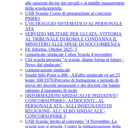
alle sanzioni decise dai presidi e al middle management
della scuola/azienda.
USB Scuola: Corso di preparazione al concorso
PNRR3
L'OLTRAGGIO SISTEMATICO AL PERSONALE
ATA
SERVIZIO MILITARE PER GLI ATA- VITTORIA
AL TRIBUNALE DI ROMA E CONDANNA IL
MINISTERO ALLE SPESE DI SOCCOMBENZA
Flc Informa. Ottobre 2025, 5
comunicato sindacale Cobas Scuola 4 novembre
Cisl scuola presenta "A scuola, diamo forma al futuro -
News dal sindacato"
comunicazione sindacale
Snadir Info-Point n.496 - All'albo sindacale ex art.25
legge 300/1970.Percorso di formazione e periodo di
prova dei docenti neoassunti e dei docenti che hanno
ottenuto il passaggio di ruolo
[INFORMAZIONI SINDACALI E INIZIATIVE]
CONCORSI PNRR3 - AI DOCENTI - AL
PERSONALE ATA - AGLI INSEGNANTI DI
RELIGIONE- ALL'ALBO SINDACALE -
CONCORSI PNRR 3
USB Scuola: Invito al convegno "4 Novembre. La
scuola non si arruola. Contro la militarizzazione della