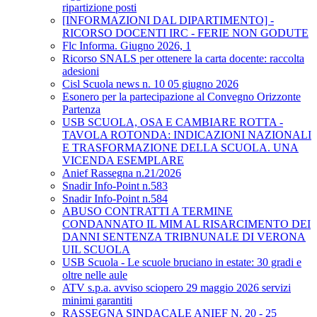
ripartizione posti
[INFORMAZIONI DAL DIPARTIMENTO] -
RICORSO DOCENTI IRC - FERIE NON GODUTE
Flc Informa. Giugno 2026, 1
Ricorso SNALS per ottenere la carta docente: raccolta
adesioni
Cisl Scuola news n. 10 05 giugno 2026
Esonero per la partecipazione al Convegno Orizzonte
Partenza
USB SCUOLA, OSA E CAMBIARE ROTTA -
TAVOLA ROTONDA: INDICAZIONI NAZIONALI
E TRASFORMAZIONE DELLA SCUOLA. UNA
VICENDA ESEMPLARE
Anief Rassegna n.21/2026
Snadir Info-Point n.583
Snadir Info-Point n.584
ABUSO CONTRATTI A TERMINE
CONDANNATO IL MIM AL RISARCIMENTO DEI
DANNI SENTENZA TRIBNUNALE DI VERONA
UIL SCUOLA
USB Scuola - Le scuole bruciano in estate: 30 gradi e
oltre nelle aule
ATV s.p.a. avviso sciopero 29 maggio 2026 servizi
minimi garantiti
RASSEGNA SINDACALE ANIEF N. 20 - 25