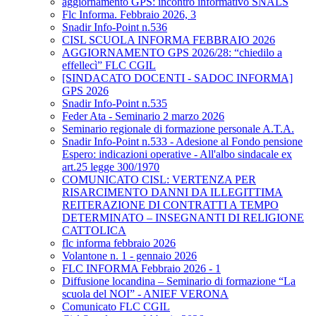
aggiornamento GPS: incontro informativo SNALS
Flc Informa. Febbraio 2026, 3
Snadir Info-Point n.536
CISL SCUOLA INFORMA FEBBRAIO 2026
AGGIORNAMENTO GPS 2026/28: “chiedilo a
effellecì” FLC CGIL
[SINDACATO DOCENTI - SADOC INFORMA]
GPS 2026
Snadir Info-Point n.535
Feder Ata - Seminario 2 marzo 2026
Seminario regionale di formazione personale A.T.A.
Snadir Info-Point n.533 - Adesione al Fondo pensione
Espero: indicazioni operative - All'albo sindacale ex
art.25 legge 300/1970
COMUNICATO CISL: VERTENZA PER
RISARCIMENTO DANNI DA ILLEGITTIMA
REITERAZIONE DI CONTRATTI A TEMPO
DETERMINATO – INSEGNANTI DI RELIGIONE
CATTOLICA
flc informa febbraio 2026
Volantone n. 1 - gennaio 2026
FLC INFORMA Febbraio 2026 - 1
Diffusione locandina – Seminario di formazione “La
scuola del NOI” - ANIEF VERONA
Comunicato FLC CGIL