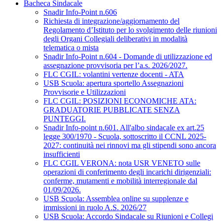
Bacheca Sindacale
Snadir Info-Point n.606
Richiesta di integrazione/aggiornamento del
Regolamento d’Istituto per lo svolgimento delle riunioni
degli Organi Collegiali deliberativi in modalità
telematica o mista
Snadir Info-Point n.604 - Domande di utilizzazione ed
assegnazione provvisoria per l’a.s. 2026/2027.
FLC CGIL: volantini vertenze docenti - ATA
USB Scuola: apertura sportello Assegnazioni
Provvisorie e Utilizzazioni
FLC CGIL: POSIZIONI ECONOMICHE ATA:
GRADUATORIE PUBBLICATE SENZA
PUNTEGGI.
Snadir Info-point n.601. All'albo sindacale ex art.25
legge 300/1970 - Scuola, sottoscritto il CCNL 2025-
2027: continuità nei rinnovi ma gli stipendi sono ancora
insufficienti
FLC CGIL VERONA: nota USR VENETO sulle
operazioni di conferimento degli incarichi dirigenziali:
conferme, mutamenti e mobilità interregionale dal
01/09/2026.
USB Scuola: Assemblea online su supplenze e
immissioni in ruolo A.S. 2026/27
USB Scuola: Accordo Sindacale su Riunioni e Collegi