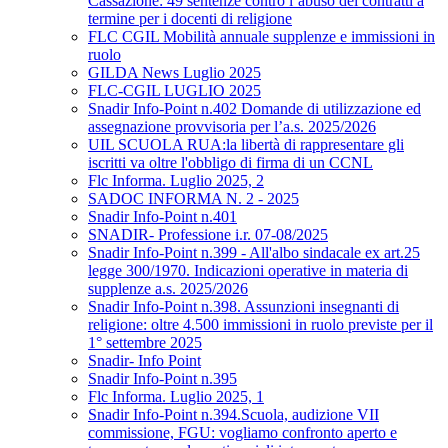
Cassazione: 49 sentenze contro l’abuso dei contratti a
termine per i docenti di religione
FLC CGIL Mobilità annuale supplenze e immissioni in
ruolo
GILDA News Luglio 2025
FLC-CGIL LUGLIO 2025
Snadir Info-Point n.402 Domande di utilizzazione ed
assegnazione provvisoria per l’a.s. 2025/2026
UIL SCUOLA RUA:la libertà di rappresentare gli
iscritti va oltre l'obbligo di firma di un CCNL
Flc Informa. Luglio 2025, 2
SADOC INFORMA N. 2 - 2025
Snadir Info-Point n.401
SNADIR- Professione i.r. 07-08/2025
Snadir Info-Point n.399 - All'albo sindacale ex art.25
legge 300/1970. Indicazioni operative in materia di
supplenze a.s. 2025/2026
Snadir Info-Point n.398. Assunzioni insegnanti di
religione: oltre 4.500 immissioni in ruolo previste per il
1° settembre 2025
Snadir- Info Point
Snadir Info-Point n.395
Flc Informa. Luglio 2025, 1
Snadir Info-Point n.394.Scuola, audizione VII
commissione, FGU: vogliamo confronto aperto e