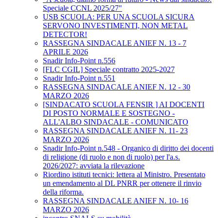
Speciale CCNL 2025/27"
USB SCUOLA: PER UNA SCUOLA SICURA
SERVONO INVESTIMENTI, NON METAL
DETECTOR!
RASSEGNA SINDACALE ANIEF N. 13 - 7
APRILE 2026
Snadir Info-Point n.556
[FLC CGIL] Speciale contratto 2025-2027
Snadir Info-Point n.551
RASSEGNA SINDACALE ANIEF N. 12 - 30
MARZO 2026
[SINDACATO SCUOLA FENSIR ] AI DOCENTI
DI POSTO NORMALE E SOSTEGNO -
ALL'ALBO SINDACALE - COMUNICATO
RASSEGNA SINDACALE ANIEF N. 11- 23
MARZO 2026
Snadir Info-Point n.548 - Organico di diritto dei docenti
di religione (di ruolo e non di ruolo) per l'a.s.
2026/2027: avviata la rilevazione
Riordino istituti tecnici: lettera al Ministro. Presentato
un emendamento al DL PNRR per ottenere il rinvio
della riforma.
RASSEGNA SINDACALE ANIEF N. 10- 16
MARZO 2026