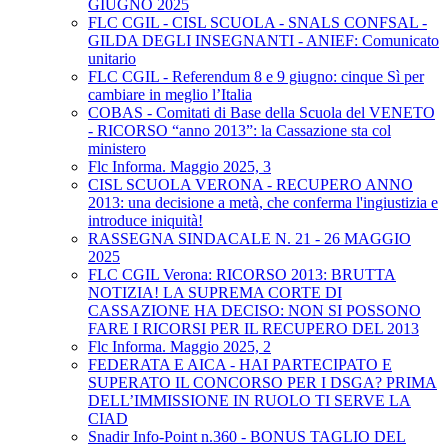
GIUGNO 2025
FLC CGIL - CISL SCUOLA - SNALS CONFSAL -
GILDA DEGLI INSEGNANTI - ANIEF: Comunicato
unitario
FLC CGIL - Referendum 8 e 9 giugno: cinque Sì per
cambiare in meglio l’Italia
COBAS - Comitati di Base della Scuola del VENETO
- RICORSO “anno 2013”: la Cassazione sta col
ministero
Flc Informa. Maggio 2025, 3
CISL SCUOLA VERONA - RECUPERO ANNO
2013: una decisione a metà, che conferma l'ingiustizia e
introduce iniquità!
RASSEGNA SINDACALE N. 21 - 26 MAGGIO
2025
FLC CGIL Verona: RICORSO 2013: BRUTTA
NOTIZIA! LA SUPREMA CORTE DI
CASSAZIONE HA DECISO: NON SI POSSONO
FARE I RICORSI PER IL RECUPERO DEL 2013
Flc Informa. Maggio 2025, 2
FEDERATA E AICA - HAI PARTECIPATO E
SUPERATO IL CONCORSO PER I DSGA? PRIMA
DELL’IMMISSIONE IN RUOLO TI SERVE LA
CIAD
Snadir Info-Point n.360 - BONUS TAGLIO DEL