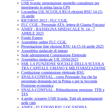
USB Scuola: prenotazione sportello consulenze per
inserimento in prima fascia GPS
Locandina UIL SCUOLA RUA elezioni RSU 14-15-
16 aprile
RICORSO 2013 - FLC CGIL
FLC CGIL - Personale ATA: lettera di Gianna Fracassi
ANIEF - RASSEGNA SINDACALE N. 14 - 7
APRILE 2025
Fondo Espero
Assemblee online FLC CGIL
Presentazione liste elezioni RSU 14-15-16 aprile 2025
Assemblea sindacale di istituto
Sede adempimenti Commissione Elettorale
Assemblea sindacale UIL 10/04/2025
SSB. LA FUNZIONE SOCIALE DELLA SCUOLA
TRA CAPITALE UMANO E MILITARIZZAZIONE
Costituzione commissione elettorale RSU
SNALS-CONFSAL - corso Personale Ata che ha
presentato domanda per la Prima o per la Seconda
Posizione economica
SNALS-CONFSAL - Riliquidazione pensione, TFR e
TFS
4 aprile: sciopero USB Scuola. Tutti gli appuntamenti
nelle città
ANIEF - ELEZIONI RSU LOCANDINA