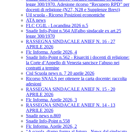
legge 300/1970. Adesione ricorso “Recupero RPD” per
docenti di religione (N27, N28 e Supplenze Brevi)
Uil scuola - Ricorso Posizioni economiche
ATA news
FLC CGIL - Locandina 2026 n.5
Snadir Info-Point n.564 All'albo sindacale ex art.25
legge 300/1970
RASSEGNA SINDACALE ANIEF N. 16 - 27
APRILE 2026
Flc Informa. Aprile 2026, 4
Snadir Info-Point n.562 - Risarciti i docenti di religione:
la Corte d’Appello di Venezia sancisce l’abuso nei
contratti a termine
Cisl Scuola news n. 7 20 aprile 2026
Ricorso SNALS per ottenere la carta docente: raccolta
adesioni
RASSEGNA SINDACALE ANIEF N. 15 - 20
APRILE 2026
Flc Informa. Aprile 2026, 3
RASSEGNA SINDACALE ANIEF N. 14 - 13
APRILE 2026
Snadir news n.869
Snadir Info-Point n.558
Flc Informa. Aprile 2026, 2
"A scuola, diamo forma al futuro - News dal sindacato.