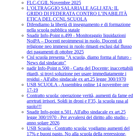
FLC-CGIL Novembre 2025
L’OLTRAGGIO SALARIALE AGLI ATA: IL
GRIDO DI FEDERATA CONTRO L’INABILITÀ
ETICA DEL CCNL SCUOLA
Difendiamo la libertà di insegnamento e di formazione
nella scuola pubblica statale
Snadir Info-Point n.499 - Monitoraggio liquidazioni
NoiPA – Docenti neoimmessi in ruolo. Docenti di
religione neo immessi in ruolo rimasti esclusi dal flusso
dei pagamenti di ottobre 2025
Cisl scuola presenta "A scuola, diamo forma al futuro -
News dal sindacato"
nadir Info-Point n.500 - Carta del Docente: inaccettabili
ritardi, si trovi soluzione per usare immediatamente i
residui - All'albo sindacale ex art.25 legge 300/1970
USB SCUOLA - Assemblea online 14 novembre ore
17-19
Contratto scuola: operazione verità, aumenti da fame ed
arretrati irrisori. Soldi in droni e F35, la scuola rasa al
suolo!!!
Snadir Info-point n.501. All'albo sindacale ex art.25
legge 300/1970 - Per avvalersi del diritto allo studio -
anno solare 2026
USB Scuola - Contratto scuola: vogliamo aumenti del
17% e buoni pasto. No alla scuola della repressione,