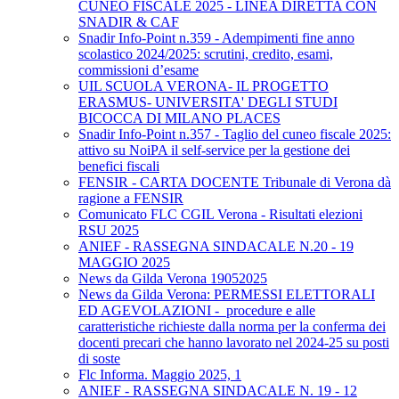
CUNEO FISCALE 2025 - LINEA DIRETTA CON
SNADIR & CAF
Snadir Info-Point n.359 - Adempimenti fine anno
scolastico 2024/2025: scrutini, credito, esami,
commissioni d’esame
UIL SCUOLA VERONA- IL PROGETTO
ERASMUS- UNIVERSITA' DEGLI STUDI
BICOCCA DI MILANO PLACES
Snadir Info-Point n.357 - Taglio del cuneo fiscale 2025:
attivo su NoiPA il self-service per la gestione dei
benefici fiscali
FENSIR - CARTA DOCENTE Tribunale di Verona dà
ragione a FENSIR
Comunicato FLC CGIL Verona - Risultati elezioni
RSU 2025
ANIEF - RASSEGNA SINDACALE N.20 - 19
MAGGIO 2025
News da Gilda Verona 19052025
News da Gilda Verona: PERMESSI ELETTORALI
ED AGEVOLAZIONI - procedure e alle
caratteristiche richieste dalla norma per la conferma dei
docenti precari che hanno lavorato nel 2024-25 su posti
di soste
Flc Informa. Maggio 2025, 1
ANIEF - RASSEGNA SINDACALE N. 19 - 12