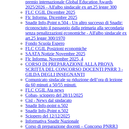
premio internazionale Global Education Awards
2025/2026 - All'albo sindacale ex art.25 legge 300
FLC CGIL Dicembre 2025
Flc Informa. Dicembre 2025
Snadir Info-Point n.504 - Un altro successo di Snadir:
riconosciuto il passaggio dalla primaria alla secondaria
senza penalizzazioni economiche - All'albo sindacale ex
art.25 legge 300/1970
Fondo Scuola Espero
FLC CGIL Posizioni economiche
SAATA Notizie Novembre 2025
Flc Informa. Novembre 2025, 4
CORSO DI PREPARAZIONE ALLA PROVA
SCRITTA DEL CONCORSO DOCENTI PNRR 3 -
GILDA DEGLI INSEGNANTI
Comunicato sindacale su riduzione dell’ora di lezione
da 60 minuti a 50/55 minuti.
FLC CGIL Ata news
Cobas- sciopero del 28/11/2025
Cisl - News dal sindacato
Snadir Info-point n.502
Snadir Info-Point n.502
Sciopero del 12/12/2025
Informativa Snadir Nazionale
Corso di preparazione docenti – Concorso PNRR3