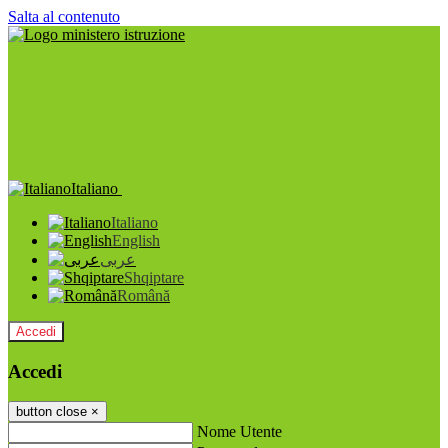
Salta al contenuto
Italiano
Italiano
English
عربى
Shqiptare
Română
Accedi
Accedi
button close
×
Nome Utente