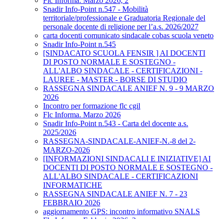
Flc Informa. Marzo 2026, 2
Snadir Info-Point n.547 - Mobilità
territoriale/professionale e Graduatoria Regionale del
personale docente di religione per l’a.s. 2026/2027
carta docenti comunicato sindacale cobas scuola veneto
Snadir Info-Point n.545
[SINDACATO SCUOLA FENSIR ] AI DOCENTI
DI POSTO NORMALE E SOSTEGNO -
ALL'ALBO SINDACALE - CERTIFICAZIONI -
LAUREE - MASTER - BORSE DI STUDIO
RASSEGNA SINDACALE ANIEF N. 9 - 9 MARZO
2026
Incontro per formazione flc cgil
Flc Informa. Marzo 2026
Snadir Info-Point n.543 - Carta del docente a.s.
2025/2026
RASSEGNA-SINDACALE-ANIEF-N.-8 del 2-
MARZO-2026
[INFORMAZIONI SINDACALI E INIZIATIVE] AI
DOCENTI DI POSTO NORMALE E SOSTEGNO -
ALL'ALBO SINDACALE - CERTIFICAZIONI
INFORMATICHE
RASSEGNA SINDACALE ANIEF N. 7 - 23
FEBBRAIO 2026
aggiornamento GPS: incontro informativo SNALS