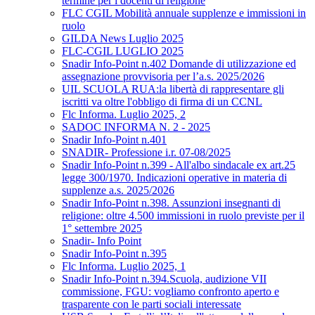
termine per i docenti di religione
FLC CGIL Mobilità annuale supplenze e immissioni in
ruolo
GILDA News Luglio 2025
FLC-CGIL LUGLIO 2025
Snadir Info-Point n.402 Domande di utilizzazione ed
assegnazione provvisoria per l’a.s. 2025/2026
UIL SCUOLA RUA:la libertà di rappresentare gli
iscritti va oltre l'obbligo di firma di un CCNL
Flc Informa. Luglio 2025, 2
SADOC INFORMA N. 2 - 2025
Snadir Info-Point n.401
SNADIR- Professione i.r. 07-08/2025
Snadir Info-Point n.399 - All'albo sindacale ex art.25
legge 300/1970. Indicazioni operative in materia di
supplenze a.s. 2025/2026
Snadir Info-Point n.398. Assunzioni insegnanti di
religione: oltre 4.500 immissioni in ruolo previste per il
1° settembre 2025
Snadir- Info Point
Snadir Info-Point n.395
Flc Informa. Luglio 2025, 1
Snadir Info-Point n.394.Scuola, audizione VII
commissione, FGU: vogliamo confronto aperto e
trasparente con le parti sociali interessate