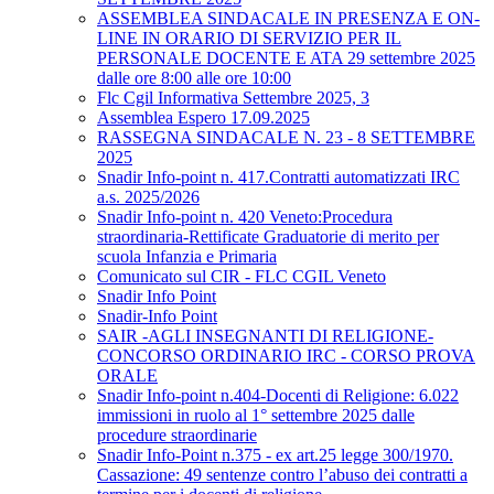
ASSEMBLEA SINDACALE IN PRESENZA E ON-
LINE IN ORARIO DI SERVIZIO PER IL
PERSONALE DOCENTE E ATA 29 settembre 2025
dalle ore 8:00 alle ore 10:00
Flc Cgil Informativa Settembre 2025, 3
Assemblea Espero 17.09.2025
RASSEGNA SINDACALE N. 23 - 8 SETTEMBRE
2025
Snadir Info-point n. 417.Contratti automatizzati IRC
a.s. 2025/2026
Snadir Info-point n. 420 Veneto:Procedura
straordinaria-Rettificate Graduatorie di merito per
scuola Infanzia e Primaria
Comunicato sul CIR - FLC CGIL Veneto
Snadir Info Point
Snadir-Info Point
SAIR -AGLI INSEGNANTI DI RELIGIONE-
CONCORSO ORDINARIO IRC - CORSO PROVA
ORALE
Snadir Info-point n.404-Docenti di Religione: 6.022
immissioni in ruolo al 1° settembre 2025 dalle
procedure straordinarie
Snadir Info-Point n.375 - ex art.25 legge 300/1970.
Cassazione: 49 sentenze contro l’abuso dei contratti a