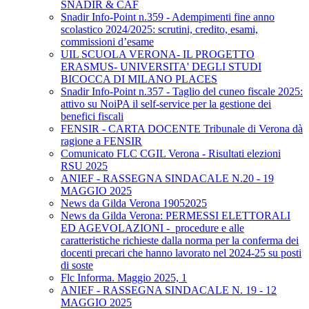
SNADIR & CAF
Snadir Info-Point n.359 - Adempimenti fine anno
scolastico 2024/2025: scrutini, credito, esami,
commissioni d’esame
UIL SCUOLA VERONA- IL PROGETTO
ERASMUS- UNIVERSITA' DEGLI STUDI
BICOCCA DI MILANO PLACES
Snadir Info-Point n.357 - Taglio del cuneo fiscale 2025:
attivo su NoiPA il self-service per la gestione dei
benefici fiscali
FENSIR - CARTA DOCENTE Tribunale di Verona dà
ragione a FENSIR
Comunicato FLC CGIL Verona - Risultati elezioni
RSU 2025
ANIEF - RASSEGNA SINDACALE N.20 - 19
MAGGIO 2025
News da Gilda Verona 19052025
News da Gilda Verona: PERMESSI ELETTORALI
ED AGEVOLAZIONI - procedure e alle
caratteristiche richieste dalla norma per la conferma dei
docenti precari che hanno lavorato nel 2024-25 su posti
di soste
Flc Informa. Maggio 2025, 1
ANIEF - RASSEGNA SINDACALE N. 19 - 12
MAGGIO 2025