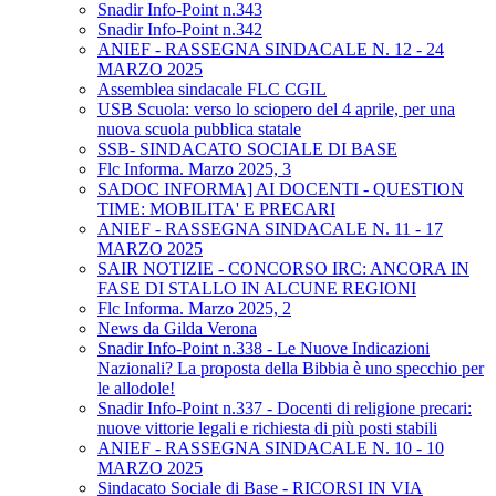
Snadir Info-Point n.343
Snadir Info-Point n.342
ANIEF - RASSEGNA SINDACALE N. 12 - 24
MARZO 2025
Assemblea sindacale FLC CGIL
USB Scuola: verso lo sciopero del 4 aprile, per una
nuova scuola pubblica statale
SSB- SINDACATO SOCIALE DI BASE
Flc Informa. Marzo 2025, 3
SADOC INFORMA] AI DOCENTI - QUESTION
TIME: MOBILITA' E PRECARI
ANIEF - RASSEGNA SINDACALE N. 11 - 17
MARZO 2025
SAIR NOTIZIE - CONCORSO IRC: ANCORA IN
FASE DI STALLO IN ALCUNE REGIONI
Flc Informa. Marzo 2025, 2
News da Gilda Verona
Snadir Info-Point n.338 - Le Nuove Indicazioni
Nazionali? La proposta della Bibbia è uno specchio per
le allodole!
Snadir Info-Point n.337 - Docenti di religione precari:
nuove vittorie legali e richiesta di più posti stabili
ANIEF - RASSEGNA SINDACALE N. 10 - 10
MARZO 2025
Sindacato Sociale di Base - RICORSI IN VIA