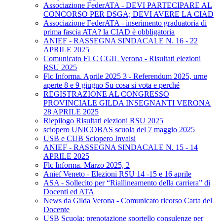
Associazione FederATA - DEVI PARTECIPARE AL
CONCORSO PER DSGA; DEVI AVERE LA CIAD
Associazione FederATA - inserimento graduatoria di
prima fascia ATA? la CIAD è obbligatoria
ANIEF - RASSEGNA SINDACALE N. 16 - 22
APRILE 2025
Comunicato FLC CGIL Verona - Risultati elezioni
RSU 2025
Flc Informa. Aprile 2025 3 - Referendum 2025, urne
aperte 8 e 9 giugno Su cosa si vota e perché
REGISTRAZIONE AL CONGRESSO
PROVINCIALE GILDA INSEGNANTI VERONA
28 APRILE 2025
Riepilogo Risultati elezioni RSU 2025
sciopero UNICOBAS scuola del 7 maggio 2025
USB e CUB Sciopero Invalsi
ANIEF - RASSEGNA SINDACALE N. 15 - 14
APRILE 2025
Flc Informa. Marzo 2025, 2
Anief Veneto - Elezioni RSU 14 -15 e 16 aprile
ASA - Sollecito per “Riallineamento della carriera” di
Docenti ed ATA
News da Gilda Verona - Comunicato ricorso Carta del
Docente
USB Scuola: prenotazione sportello consulenze per