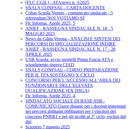
[FLC CGIL] - ATAnews n. 3/2025
SNALS CONFSAL - CARTA DOCENTE
Cobas Scuola Veneto - comunicato sindacale - 5
referendum NOI VOTIAMO SI'
Flc Informa. Aprile 2025, 5
ANIEF - RASSEGNA SINDACALE N. 18 - 5
MAGGIO 2025
News da Gilda Verona - ANALISI E SINTESI DEI
PERCORSI DI SPECIALIZZAZIONE INDIRE
ANIEF - RASSEGNA SINDACALE N. 17 - 28
APRILE 2025
USB Scuola: avvio sportelli Prima Fascia ATA e
scioglimento riserva CIAD
SNALS CONFSAL - CORSO PREPARAZIONE
PER IL TFA SOSTEGNO X CICLO
CONCORSO PER L’ACCESSO ALL’AREA DEI
FUNZIONARI E DELL’ELEVATA
QUALIFICAZIONE (EX DSGA)
Flc Informa. Aprile 2025, 4
SINDACATO SOCIALE DI BASE-SSB -
COMUNICATO Grave disagio per i docenti impegnati
nei percorsi abilitanti obbligatori per i vincitori del
concorso PNRR1 e per gli iscritti al 2° ciclo, esclusi dal
diri
Sciopero 7 maggio 2025