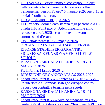
USB Scuola e Cestes: Invito al convegno “La crisi
della società e le fondamenta della scuola: oltre
l’emergenza, verso il futuro” 5 maggio 2026 ore 8-13 in
modalità online sincrona
Flc Cgil Locandina maggio 2026
FLC Veneto | comunicato stampa tagli personale ATA
Snadir Info-Point n.570 - Adempimenti fine anno
scolastico 2025/2026: scrutini, credito, esami,
commissioni d’esame
Cisl Scuola news n. 9 20 maggio 2026
ORGANICI ATA: BASTA TAGLI, SERVONO
RISORSE STABILI PER GARANTIRE
SICUREZZA E FUNZIONAMENTO DELLE
SCUOLE
RASSEGNA SINDACALE ANIEF N. 18 - 11
MAGGIO 2026
Flc Informa. Maggio 2026, 2
RIDUZIONE ORGANICO ATA AS 2026-2027
Snadir Info-Point n.567 - Sentenza CGUE C‑155/25:
un ulteriore e autorevole sostegno europeo contro
l’abuso dei contratti a termine nella scuola
RASSEGNA SINDACALE ANIEF N. 18 - 11
MAGGIO 2026
Snadir Info-Point n.566- All'albo sindacale ex art.25
legge 300/1970. Adesione ricorso “Recupero RPD” per