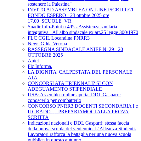
sostenere la Palestina"
INVITO AD ASSEMBLEA ON LINE ISCRITTE/I
FONDO ESPERO - 23 ottobre 2025 ore
17.00_SCUOLE_VR
Snadir Info-Point n.495 - Assistenza sanitaria
integrativa - All'albo sindacale ex art.25 legge 300/1970
FLC CGIL Locandina PNRR3
News Gilda Verona
RASSEGNA SINDACALE ANIEF N. 29 - 20
OTTOBRE 2025
Anief
Flc Informa.
LA DIGNITA' CALPESTATA DEL PERSONALE
ATA
CONCORSI ATA TRIENNALI? SI CON
ADEGUAMENTO STIPENDIALE
USB: Assemblea online aperta. DDL Gasparri:
conoscerlo per combatterlo
CONCORSO PNRR3 DOCENTI SECONDARIA I e
II GRADO … PREPARIAMOCI ALLA PROVA
SCRITTA
Indicazioni nazionali e DDL Gasparri: stessa faccia
della nuova scuola del ventennio. L’Alleanza Studenti-
Lavoratori rafforza la battaglia per una nuova scuola
pubblica in questo autunno