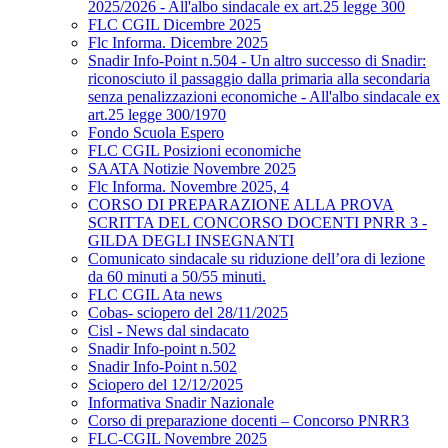
2025/2026 - All'albo sindacale ex art.25 legge 300
FLC CGIL Dicembre 2025
Flc Informa. Dicembre 2025
Snadir Info-Point n.504 - Un altro successo di Snadir:
riconosciuto il passaggio dalla primaria alla secondaria
senza penalizzazioni economiche - All'albo sindacale ex
art.25 legge 300/1970
Fondo Scuola Espero
FLC CGIL Posizioni economiche
SAATA Notizie Novembre 2025
Flc Informa. Novembre 2025, 4
CORSO DI PREPARAZIONE ALLA PROVA
SCRITTA DEL CONCORSO DOCENTI PNRR 3 -
GILDA DEGLI INSEGNANTI
Comunicato sindacale su riduzione dell’ora di lezione
da 60 minuti a 50/55 minuti.
FLC CGIL Ata news
Cobas- sciopero del 28/11/2025
Cisl - News dal sindacato
Snadir Info-point n.502
Snadir Info-Point n.502
Sciopero del 12/12/2025
Informativa Snadir Nazionale
Corso di preparazione docenti – Concorso PNRR3
FLC-CGIL Novembre 2025