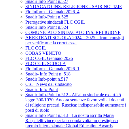
Snadir Info-Point n.527
SINDACATO INS. RELIGIONE - SAIR NOTIZIE
Flc Informa. Gennaio 2026, 4
Snadir Info-Point n.525
Prerogative sindacali FLC CGIL
Snadir Info-Point n.524
COMUNICATO SINDACATO INS. RELIGIONE
ARRETRATI SCUOLA 2024 – 2025: alcuni consigli
per verificarne la correttezza
FLC CGIL
COBAS VENETO
FLC CGIL Gennaio 2026
FLC CGIL SCUOLA
Flc Informa. Gennaio 2026, 1
Snadir- Info Point n. 518
Snadir Info-point n.517
Cisl - News dal sindacato
Snadir- Info Point
Snadir Info-Point n.512 - All'albo sindacale ex art.25
legge 300/1970. Ancora sentenze favorevoli ai docenti
di religione precari. Ruscica: indispensabile aumentare i
posti di ruolo
Snadir Info-Point n.513 - La nostra iscritta Maria
Raspatelli vince per la seconda volta un prestigioso
premio internazionale Global Education Awards