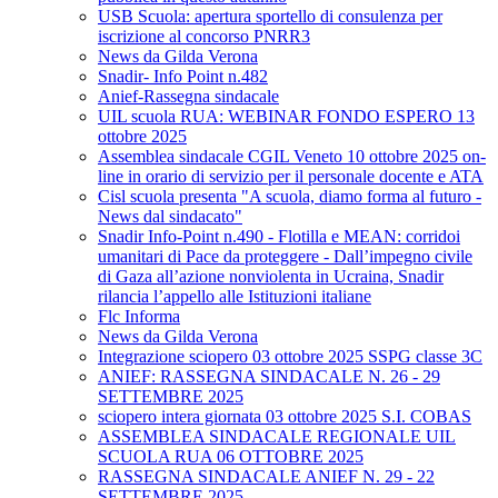
USB Scuola: apertura sportello di consulenza per
iscrizione al concorso PNRR3
News da Gilda Verona
Snadir- Info Point n.482
Anief-Rassegna sindacale
UIL scuola RUA: WEBINAR FONDO ESPERO 13
ottobre 2025
Assemblea sindacale CGIL Veneto 10 ottobre 2025 on-
line in orario di servizio per il personale docente e ATA
Cisl scuola presenta "A scuola, diamo forma al futuro -
News dal sindacato"
Snadir Info-Point n.490 - Flotilla e MEAN: corridoi
umanitari di Pace da proteggere - Dall’impegno civile
di Gaza all’azione nonviolenta in Ucraina, Snadir
rilancia l’appello alle Istituzioni italiane
Flc Informa
News da Gilda Verona
Integrazione sciopero 03 ottobre 2025 SSPG classe 3C
ANIEF: RASSEGNA SINDACALE N. 26 - 29
SETTEMBRE 2025
sciopero intera giornata 03 ottobre 2025 S.I. COBAS
ASSEMBLEA SINDACALE REGIONALE UIL
SCUOLA RUA 06 OTTOBRE 2025
RASSEGNA SINDACALE ANIEF N. 29 - 22
SETTEMBRE 2025