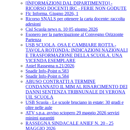
[INFORMAZIONI DAL DIPARTIMENTO] -
RICORSO DOCENTI IRC - FERIE NON GODUTE
Flc Informa. Giugno 2026, 1
Ricorso SNALS per ottenere la carta docente: raccolta
adesioni
Cisl Scuola news n. 10 05 giugno 2026
Esonero per la partecipazione al Convegno Orizzonte
Partenza
USB SCUOLA, OSA E CAMBIARE ROTTA -
TAVOLA ROTONDA: INDICAZIONI NAZIONALI
E TRASFORMAZIONE DELLA SCUOLA. UNA
VICENDA ESEMPLARE
Anief Rassegna n.21/2026
Snadir Info-Point n.583
Snadir Info-Point n.584
ABUSO CONTRATTI A TERMINE
CONDANNATO IL MIM AL RISARCIMENTO DEI
DANNI SENTENZA TRIBNUNALE DI VERONA
UIL SCUOLA
USB Scuola - Le scuole bruciano in estate: 30 gradi e
oltre nelle aule
ATV s.p.a. avviso sciopero 29 maggio 2026 servizi
minimi garantiti
RASSEGNA SINDACALE ANIEF N. 20 - 25
MAGGIO 2026