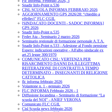
Flc Informa. Febbraio 2026, 3
Snadir Info-Point n.536
CISL SCUOLA INFORMA FEBBRAIO 2026
AGGIORNAMENTO GPS 2026/28: “chiedilo a
effellecì” FLC CGIL
[SINDACATO DOCENTI - SADOC INFORMA]
GPS 2026
Snadir Info-Point n.535
Feder Ata - Seminario 2 marzo 2026
Seminario regionale di formazione personale A.T.A.
Snadir Info-Point n.533 - Adesione al Fondo pensione
Espero: indicazioni operative - All'albo sindacale ex
art.25 legge 300/1970
COMUNICATO CISL: VERTENZA PER
RISARCIMENTO DANNI DA ILLEGITTIMA
REITERAZIONE DI CONTRATTI A TEMPO
DETERMINATO – INSEGNANTI DI RELIGIONE
CATTOLICA
flc informa febbraio 2026
Volantone n. 1 - gennaio 2026
FLC INFORMA Febbraio 2026 - 1
Diffusione locandina – Seminario di formazione “La
scuola del NOI” - ANIEF VERONA
Comunicato FLC CGIL
Cisl Scuola news febbraio 2026