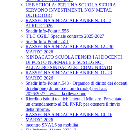
USB SCUOLA: PER UNA SCUOLA SICURA
SERVONO INVESTIMENTI, NON METAL
DETECTOR!
RASSEGNA SINDACALE ANIEF N. 13 - 7
APRILE 2026
Snadir Info-Point n.556
[FLC CGIL] Speciale contratto 2025-2027
Snadir Info-Point n.551
RASSEGNA SINDACALE ANIEF N. 12 - 30
MARZO 2026
[SINDACATO SCUOLA FENSIR ] AI DOCENTI
DI POSTO NORMALE E SOSTEGNO -
ALL'ALBO SINDACALE - COMUNICATO
RASSEGNA SINDACALE ANIEF N. 11- 23
MARZO 2026
Snadir Info-Point n.548 - Organico di diritto dei docenti
di religione (di ruolo e non di ruolo) per l'a.s.
2026/2027: avviata la rilevazione
Riordino istituti tecnici: lettera al Ministro. Presentato
un emendamento al DL PNRR per ottenere il rinvio
della riforma.
RASSEGNA SINDACALE ANIEF N. 10- 16
MARZO 2026
incontro SNALS su mobilità