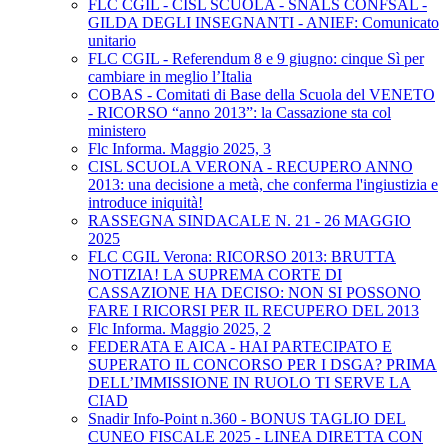
FLC CGIL - CISL SCUOLA - SNALS CONFSAL -
GILDA DEGLI INSEGNANTI - ANIEF: Comunicato
unitario
FLC CGIL - Referendum 8 e 9 giugno: cinque Sì per
cambiare in meglio l’Italia
COBAS - Comitati di Base della Scuola del VENETO
- RICORSO “anno 2013”: la Cassazione sta col
ministero
Flc Informa. Maggio 2025, 3
CISL SCUOLA VERONA - RECUPERO ANNO
2013: una decisione a metà, che conferma l'ingiustizia e
introduce iniquità!
RASSEGNA SINDACALE N. 21 - 26 MAGGIO
2025
FLC CGIL Verona: RICORSO 2013: BRUTTA
NOTIZIA! LA SUPREMA CORTE DI
CASSAZIONE HA DECISO: NON SI POSSONO
FARE I RICORSI PER IL RECUPERO DEL 2013
Flc Informa. Maggio 2025, 2
FEDERATA E AICA - HAI PARTECIPATO E
SUPERATO IL CONCORSO PER I DSGA? PRIMA
DELL’IMMISSIONE IN RUOLO TI SERVE LA
CIAD
Snadir Info-Point n.360 - BONUS TAGLIO DEL
CUNEO FISCALE 2025 - LINEA DIRETTA CON