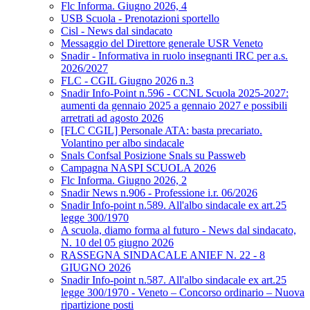
Flc Informa. Giugno 2026, 4
USB Scuola - Prenotazioni sportello
Cisl - News dal sindacato
Messaggio del Direttore generale USR Veneto
Snadir - Informativa in ruolo insegnanti IRC per a.s.
2026/2027
FLC - CGIL Giugno 2026 n.3
Snadir Info-Point n.596 - CCNL Scuola 2025-2027:
aumenti da gennaio 2025 a gennaio 2027 e possibili
arretrati ad agosto 2026
[FLC CGIL] Personale ATA: basta precariato.
Volantino per albo sindacale
Snals Confsal Posizione Snals su Passweb
Campagna NASPI SCUOLA 2026
Flc Informa. Giugno 2026, 2
Snadir News n.906 - Professione i.r. 06/2026
Snadir Info-point n.589. All'albo sindacale ex art.25
legge 300/1970
A scuola, diamo forma al futuro - News dal sindacato,
N. 10 del 05 giugno 2026
RASSEGNA SINDACALE ANIEF N. 22 - 8
GIUGNO 2026
Snadir Info-point n.587. All'albo sindacale ex art.25
legge 300/1970 - Veneto – Concorso ordinario – Nuova
ripartizione posti