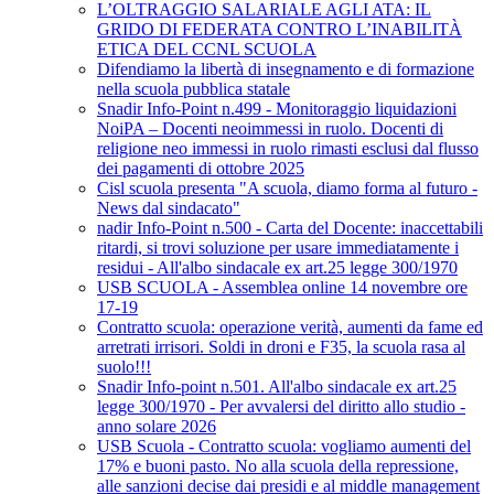
L’OLTRAGGIO SALARIALE AGLI ATA: IL
GRIDO DI FEDERATA CONTRO L’INABILITÀ
ETICA DEL CCNL SCUOLA
Difendiamo la libertà di insegnamento e di formazione
nella scuola pubblica statale
Snadir Info-Point n.499 - Monitoraggio liquidazioni
NoiPA – Docenti neoimmessi in ruolo. Docenti di
religione neo immessi in ruolo rimasti esclusi dal flusso
dei pagamenti di ottobre 2025
Cisl scuola presenta "A scuola, diamo forma al futuro -
News dal sindacato"
nadir Info-Point n.500 - Carta del Docente: inaccettabili
ritardi, si trovi soluzione per usare immediatamente i
residui - All'albo sindacale ex art.25 legge 300/1970
USB SCUOLA - Assemblea online 14 novembre ore
17-19
Contratto scuola: operazione verità, aumenti da fame ed
arretrati irrisori. Soldi in droni e F35, la scuola rasa al
suolo!!!
Snadir Info-point n.501. All'albo sindacale ex art.25
legge 300/1970 - Per avvalersi del diritto allo studio -
anno solare 2026
USB Scuola - Contratto scuola: vogliamo aumenti del
17% e buoni pasto. No alla scuola della repressione,
alle sanzioni decise dai presidi e al middle management