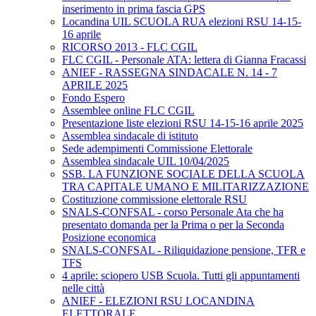
inserimento in prima fascia GPS
Locandina UIL SCUOLA RUA elezioni RSU 14-15-
16 aprile
RICORSO 2013 - FLC CGIL
FLC CGIL - Personale ATA: lettera di Gianna Fracassi
ANIEF - RASSEGNA SINDACALE N. 14 - 7
APRILE 2025
Fondo Espero
Assemblee online FLC CGIL
Presentazione liste elezioni RSU 14-15-16 aprile 2025
Assemblea sindacale di istituto
Sede adempimenti Commissione Elettorale
Assemblea sindacale UIL 10/04/2025
SSB. LA FUNZIONE SOCIALE DELLA SCUOLA
TRA CAPITALE UMANO E MILITARIZZAZIONE
Costituzione commissione elettorale RSU
SNALS-CONFSAL - corso Personale Ata che ha
presentato domanda per la Prima o per la Seconda
Posizione economica
SNALS-CONFSAL - Riliquidazione pensione, TFR e
TFS
4 aprile: sciopero USB Scuola. Tutti gli appuntamenti
nelle città
ANIEF - ELEZIONI RSU LOCANDINA
ELETTORALE