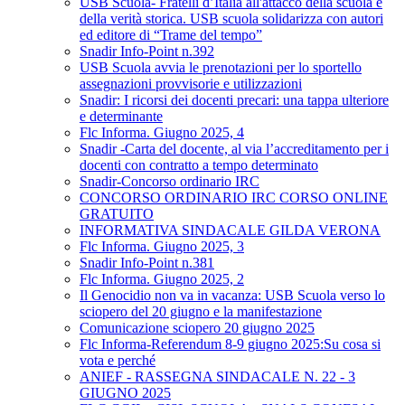
USB Scuola- Fratelli d’Italia all'attacco della scuola e
della verità storica. USB scuola solidarizza con autori
ed editore di “Trame del tempo”
Snadir Info-Point n.392
USB Scuola avvia le prenotazioni per lo sportello
assegnazioni provvisorie e utilizzazioni
Snadir: I ricorsi dei docenti precari: una tappa ulteriore
e determinante
Flc Informa. Giugno 2025, 4
Snadir -Carta del docente, al via l’accreditamento per i
docenti con contratto a tempo determinato
Snadir-Concorso ordinario IRC
CONCORSO ORDINARIO IRC CORSO ONLINE
GRATUITO
INFORMATIVA SINDACALE GILDA VERONA
Flc Informa. Giugno 2025, 3
Snadir Info-Point n.381
Flc Informa. Giugno 2025, 2
Il Genocidio non va in vacanza: USB Scuola verso lo
sciopero del 20 giugno e la manifestazione
Comunicazione sciopero 20 giugno 2025
Flc Informa-Referendum 8-9 giugno 2025:Su cosa si
vota e perché
ANIEF - RASSEGNA SINDACALE N. 22 - 3
GIUGNO 2025