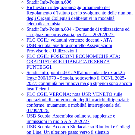
Snadir Info-Point n.606
Richiesta di integrazione/aggiornamento del
Regolamento d’Istituto per lo svolgimento delle riunioni
degli Organi Collegiali deliberativi in modalità
telematica o mista
Snadir Info-Point n.604 - Domande di utilizzazione ed
assegnazione provvisoria per l’a.s. 2026/2027.
FLC CGIL: volantini vertenze docenti - ATA
USB Scuola: apertura sportello Assegnazioni
Provvisorie e Utilizzazioni
FLC CGIL: POSIZIONI ECONOMICHE ATA:
GRADUATORIE PUBBLICATE SENZA
PUNTEGGI.
Snadir Info-point n.601. All'albo sindacale ex art.25
legge 300/1970 - Scuola, sottoscritto il CCNL 2025-
2027: continuità nei rinnovi ma gli stipendi sono ancora
insufficienti
FLC CGIL VERONA: nota USR VENETO sulle
operazioni di conferimento degli incarichi dirigenziali:
conferme, mutamenti e mobilità interregionale dal
01/09/2026.
USB Scuola: Assemblea online su supplenze e
immissioni in ruolo A.S. 2026/27
USB Scuola: Accordo Sindacale su Riunioni e Collegi
on Line. Un ulteriore passo verso il silenzio