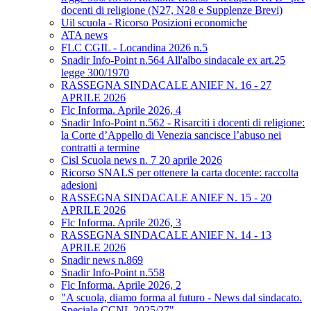
docenti di religione (N27, N28 e Supplenze Brevi)
Uil scuola - Ricorso Posizioni economiche
ATA news
FLC CGIL - Locandina 2026 n.5
Snadir Info-Point n.564 All'albo sindacale ex art.25
legge 300/1970
RASSEGNA SINDACALE ANIEF N. 16 - 27
APRILE 2026
Flc Informa. Aprile 2026, 4
Snadir Info-Point n.562 - Risarciti i docenti di religione:
la Corte d’Appello di Venezia sancisce l’abuso nei
contratti a termine
Cisl Scuola news n. 7 20 aprile 2026
Ricorso SNALS per ottenere la carta docente: raccolta
adesioni
RASSEGNA SINDACALE ANIEF N. 15 - 20
APRILE 2026
Flc Informa. Aprile 2026, 3
RASSEGNA SINDACALE ANIEF N. 14 - 13
APRILE 2026
Snadir news n.869
Snadir Info-Point n.558
Flc Informa. Aprile 2026, 2
"A scuola, diamo forma al futuro - News dal sindacato.
Speciale CCNL 2025/27"