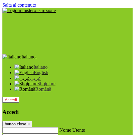
Salta al contenuto
Italiano
Italiano
English
عربى
Shqiptare
Română
Accedi
Accedi
button close
×
Nome Utente