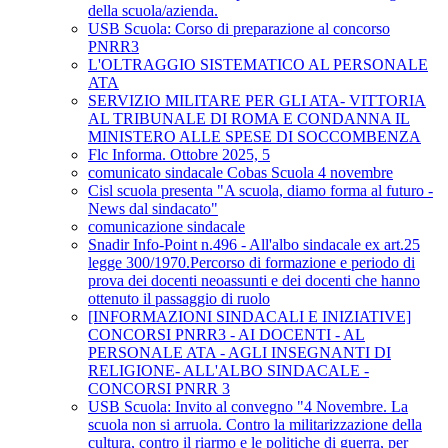
della scuola/azienda.
USB Scuola: Corso di preparazione al concorso
PNRR3
L'OLTRAGGIO SISTEMATICO AL PERSONALE
ATA
SERVIZIO MILITARE PER GLI ATA- VITTORIA
AL TRIBUNALE DI ROMA E CONDANNA IL
MINISTERO ALLE SPESE DI SOCCOMBENZA
Flc Informa. Ottobre 2025, 5
comunicato sindacale Cobas Scuola 4 novembre
Cisl scuola presenta "A scuola, diamo forma al futuro -
News dal sindacato"
comunicazione sindacale
Snadir Info-Point n.496 - All'albo sindacale ex art.25
legge 300/1970.Percorso di formazione e periodo di
prova dei docenti neoassunti e dei docenti che hanno
ottenuto il passaggio di ruolo
[INFORMAZIONI SINDACALI E INIZIATIVE]
CONCORSI PNRR3 - AI DOCENTI - AL
PERSONALE ATA - AGLI INSEGNANTI DI
RELIGIONE- ALL'ALBO SINDACALE -
CONCORSI PNRR 3
USB Scuola: Invito al convegno "4 Novembre. La
scuola non si arruola. Contro la militarizzazione della
cultura, contro il riarmo e le politiche di guerra, per