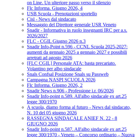
on Line. Un ulteriore passo verso il silenzio
Flc Informa. Giugno 2026, 4
USB Scuola - Prenotazioni sportello
Cisl - News dal sindacato
Messaggio del Direttore generale USR Veneto
Snadir - Informativa in ruolo insegnanti IRC per a.s.
2026/2027
FLC - CGIL Giugno 2026 n.3
Snadir Info-Point n.596 - CCNL Scuola 2025-2027:
aumenti da gennaio 2025 a gennaio 2027 e possibili
arretrati ad agosto 2026
[FLC CGIL] Personale ATA: basta precariato.
Volantino per albo sindacale
Snals Confsal Posizione Snals su Passweb
Campagna NASPI SCUOLA 2026
Flc Informa. Giugno 2026, 2
Snadir News n.906 - Professione i.r. 06/2026
Snadir Info-point n.589. All'albo sindacale ex art.25
legge 300/1970
A scuola, diamo forma al futuro - News dal sindacato,
N. 10 del 05 giugno 2026
RASSEGNA SINDACALE ANIEF N. 22 - 8
GIUGNO 2026
Snadir Info-point n.587. All'albo sindacale ex art.25
legge 300/1970 - Veneto – Concorso ordinario – Nuova