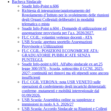
Bacheca Sindacale
Snadir Info-Point n.606
Richiesta di integrazione/aggiornamento del
Regolamento d’Istituto per lo svolgimento delle riunioni
degli Organi Collegiali deliberativi in modalità
telematica o mista
Snadir Info-Point n.604 - Domande di utilizzazione ed
assegnazione provvisoria per l’a.s. 2026/2027.
FLC CGIL: volantini vertenze docenti - ATA
USB Scuola: apertura sportello Assegnazioni
Provvisorie e Utilizzazioni
FLC CGIL: POSIZIONI ECONOMICHE ATA:
GRADUATORIE PUBBLICATE SENZA
PUNTEGGI.
Snadir Info-point n.601. All'albo sindacale ex art.25
legge 300/1970 - Scuola, sottoscritto il CCNL 2025-
2027: continuità nei rinnovi ma gli stipendi sono ancora
insufficienti
FLC CGIL VERONA: nota USR VENETO sulle
operazioni di conferimento degli incarichi dirigenziali:
conferme, mutamenti e mobilità interregionale dal
01/09/2026.
USB Scuola: Assemblea online su supplenze e
immissioni in ruolo A.S. 2026/27
USB Scuola: Accordo Sindacale su Riunioni e Collegi