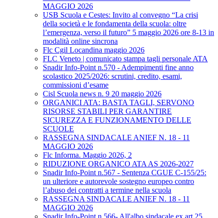
MAGGIO 2026
USB Scuola e Cestes: Invito al convegno “La crisi
della società e le fondamenta della scuola: oltre
l’emergenza, verso il futuro” 5 maggio 2026 ore 8-13 in
modalità online sincrona
Flc Cgil Locandina maggio 2026
FLC Veneto | comunicato stampa tagli personale ATA
Snadir Info-Point n.570 - Adempimenti fine anno
scolastico 2025/2026: scrutini, credito, esami,
commissioni d’esame
Cisl Scuola news n. 9 20 maggio 2026
ORGANICI ATA: BASTA TAGLI, SERVONO
RISORSE STABILI PER GARANTIRE
SICUREZZA E FUNZIONAMENTO DELLE
SCUOLE
RASSEGNA SINDACALE ANIEF N. 18 - 11
MAGGIO 2026
Flc Informa. Maggio 2026, 2
RIDUZIONE ORGANICO ATA AS 2026-2027
Snadir Info-Point n.567 - Sentenza CGUE C‑155/25:
un ulteriore e autorevole sostegno europeo contro
l’abuso dei contratti a termine nella scuola
RASSEGNA SINDACALE ANIEF N. 18 - 11
MAGGIO 2026
Snadir Info-Point n.566- All'albo sindacale ex art.25