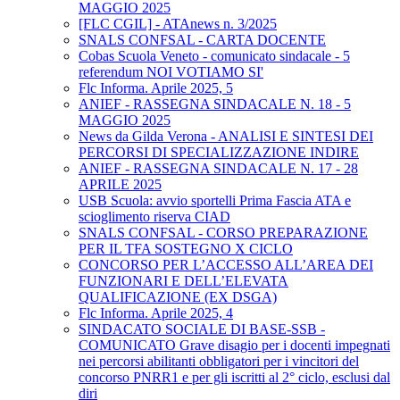
MAGGIO 2025
[FLC CGIL] - ATAnews n. 3/2025
SNALS CONFSAL - CARTA DOCENTE
Cobas Scuola Veneto - comunicato sindacale - 5
referendum NOI VOTIAMO SI'
Flc Informa. Aprile 2025, 5
ANIEF - RASSEGNA SINDACALE N. 18 - 5
MAGGIO 2025
News da Gilda Verona - ANALISI E SINTESI DEI
PERCORSI DI SPECIALIZZAZIONE INDIRE
ANIEF - RASSEGNA SINDACALE N. 17 - 28
APRILE 2025
USB Scuola: avvio sportelli Prima Fascia ATA e
scioglimento riserva CIAD
SNALS CONFSAL - CORSO PREPARAZIONE
PER IL TFA SOSTEGNO X CICLO
CONCORSO PER L’ACCESSO ALL’AREA DEI
FUNZIONARI E DELL’ELEVATA
QUALIFICAZIONE (EX DSGA)
Flc Informa. Aprile 2025, 4
SINDACATO SOCIALE DI BASE-SSB -
COMUNICATO Grave disagio per i docenti impegnati
nei percorsi abilitanti obbligatori per i vincitori del
concorso PNRR1 e per gli iscritti al 2° ciclo, esclusi dal
diri