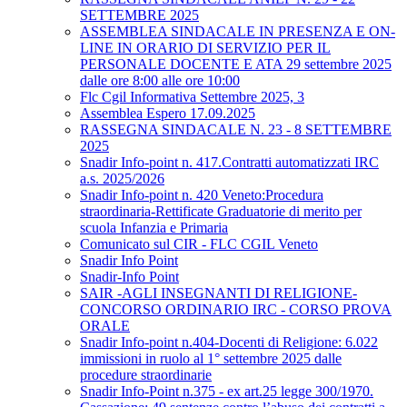
SETTEMBRE 2025
ASSEMBLEA SINDACALE IN PRESENZA E ON-
LINE IN ORARIO DI SERVIZIO PER IL
PERSONALE DOCENTE E ATA 29 settembre 2025
dalle ore 8:00 alle ore 10:00
Flc Cgil Informativa Settembre 2025, 3
Assemblea Espero 17.09.2025
RASSEGNA SINDACALE N. 23 - 8 SETTEMBRE
2025
Snadir Info-point n. 417.Contratti automatizzati IRC
a.s. 2025/2026
Snadir Info-point n. 420 Veneto:Procedura
straordinaria-Rettificate Graduatorie di merito per
scuola Infanzia e Primaria
Comunicato sul CIR - FLC CGIL Veneto
Snadir Info Point
Snadir-Info Point
SAIR -AGLI INSEGNANTI DI RELIGIONE-
CONCORSO ORDINARIO IRC - CORSO PROVA
ORALE
Snadir Info-point n.404-Docenti di Religione: 6.022
immissioni in ruolo al 1° settembre 2025 dalle
procedure straordinarie
Snadir Info-Point n.375 - ex art.25 legge 300/1970.