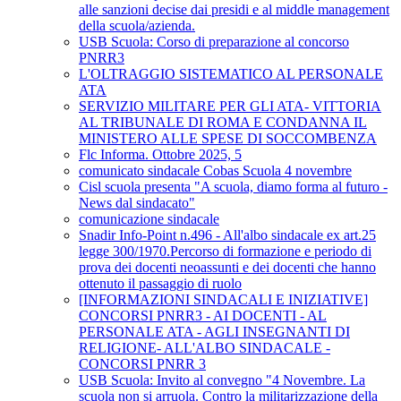
alle sanzioni decise dai presidi e al middle management
della scuola/azienda.
USB Scuola: Corso di preparazione al concorso
PNRR3
L'OLTRAGGIO SISTEMATICO AL PERSONALE
ATA
SERVIZIO MILITARE PER GLI ATA- VITTORIA
AL TRIBUNALE DI ROMA E CONDANNA IL
MINISTERO ALLE SPESE DI SOCCOMBENZA
Flc Informa. Ottobre 2025, 5
comunicato sindacale Cobas Scuola 4 novembre
Cisl scuola presenta "A scuola, diamo forma al futuro -
News dal sindacato"
comunicazione sindacale
Snadir Info-Point n.496 - All'albo sindacale ex art.25
legge 300/1970.Percorso di formazione e periodo di
prova dei docenti neoassunti e dei docenti che hanno
ottenuto il passaggio di ruolo
[INFORMAZIONI SINDACALI E INIZIATIVE]
CONCORSI PNRR3 - AI DOCENTI - AL
PERSONALE ATA - AGLI INSEGNANTI DI
RELIGIONE- ALL'ALBO SINDACALE -
CONCORSI PNRR 3
USB Scuola: Invito al convegno "4 Novembre. La
scuola non si arruola. Contro la militarizzazione della