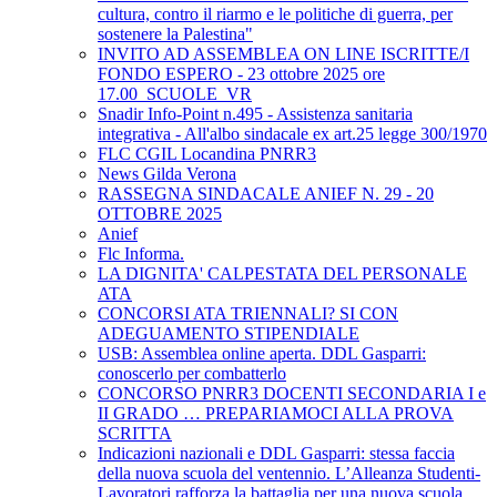
cultura, contro il riarmo e le politiche di guerra, per
sostenere la Palestina"
INVITO AD ASSEMBLEA ON LINE ISCRITTE/I
FONDO ESPERO - 23 ottobre 2025 ore
17.00_SCUOLE_VR
Snadir Info-Point n.495 - Assistenza sanitaria
integrativa - All'albo sindacale ex art.25 legge 300/1970
FLC CGIL Locandina PNRR3
News Gilda Verona
RASSEGNA SINDACALE ANIEF N. 29 - 20
OTTOBRE 2025
Anief
Flc Informa.
LA DIGNITA' CALPESTATA DEL PERSONALE
ATA
CONCORSI ATA TRIENNALI? SI CON
ADEGUAMENTO STIPENDIALE
USB: Assemblea online aperta. DDL Gasparri:
conoscerlo per combatterlo
CONCORSO PNRR3 DOCENTI SECONDARIA I e
II GRADO … PREPARIAMOCI ALLA PROVA
SCRITTA
Indicazioni nazionali e DDL Gasparri: stessa faccia
della nuova scuola del ventennio. L’Alleanza Studenti-
Lavoratori rafforza la battaglia per una nuova scuola