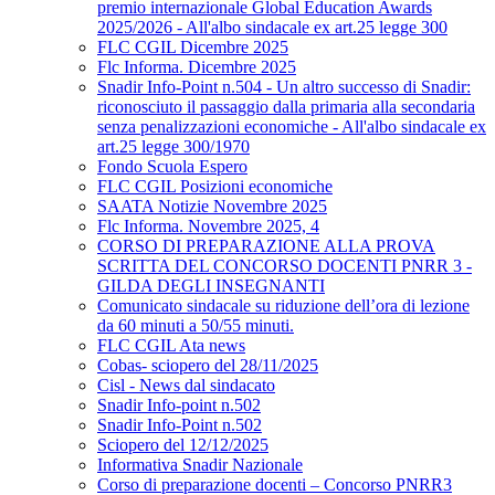
premio internazionale Global Education Awards
2025/2026 - All'albo sindacale ex art.25 legge 300
FLC CGIL Dicembre 2025
Flc Informa. Dicembre 2025
Snadir Info-Point n.504 - Un altro successo di Snadir:
riconosciuto il passaggio dalla primaria alla secondaria
senza penalizzazioni economiche - All'albo sindacale ex
art.25 legge 300/1970
Fondo Scuola Espero
FLC CGIL Posizioni economiche
SAATA Notizie Novembre 2025
Flc Informa. Novembre 2025, 4
CORSO DI PREPARAZIONE ALLA PROVA
SCRITTA DEL CONCORSO DOCENTI PNRR 3 -
GILDA DEGLI INSEGNANTI
Comunicato sindacale su riduzione dell’ora di lezione
da 60 minuti a 50/55 minuti.
FLC CGIL Ata news
Cobas- sciopero del 28/11/2025
Cisl - News dal sindacato
Snadir Info-point n.502
Snadir Info-Point n.502
Sciopero del 12/12/2025
Informativa Snadir Nazionale
Corso di preparazione docenti – Concorso PNRR3