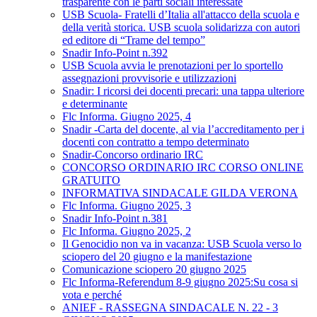
trasparente con le parti sociali interessate
USB Scuola- Fratelli d’Italia all'attacco della scuola e
della verità storica. USB scuola solidarizza con autori
ed editore di “Trame del tempo”
Snadir Info-Point n.392
USB Scuola avvia le prenotazioni per lo sportello
assegnazioni provvisorie e utilizzazioni
Snadir: I ricorsi dei docenti precari: una tappa ulteriore
e determinante
Flc Informa. Giugno 2025, 4
Snadir -Carta del docente, al via l’accreditamento per i
docenti con contratto a tempo determinato
Snadir-Concorso ordinario IRC
CONCORSO ORDINARIO IRC CORSO ONLINE
GRATUITO
INFORMATIVA SINDACALE GILDA VERONA
Flc Informa. Giugno 2025, 3
Snadir Info-Point n.381
Flc Informa. Giugno 2025, 2
Il Genocidio non va in vacanza: USB Scuola verso lo
sciopero del 20 giugno e la manifestazione
Comunicazione sciopero 20 giugno 2025
Flc Informa-Referendum 8-9 giugno 2025:Su cosa si
vota e perché
ANIEF - RASSEGNA SINDACALE N. 22 - 3