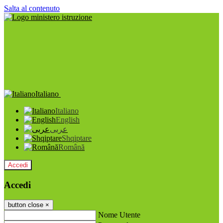
Salta al contenuto
Italiano
Italiano
English
عربى
Shqiptare
Română
Accedi
Accedi
button close
×
Nome Utente