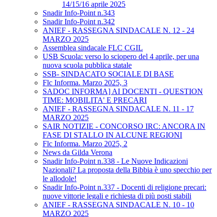
14/15/16 aprile 2025
Snadir Info-Point n.343
Snadir Info-Point n.342
ANIEF - RASSEGNA SINDACALE N. 12 - 24
MARZO 2025
Assemblea sindacale FLC CGIL
USB Scuola: verso lo sciopero del 4 aprile, per una
nuova scuola pubblica statale
SSB- SINDACATO SOCIALE DI BASE
Flc Informa. Marzo 2025, 3
SADOC INFORMA] AI DOCENTI - QUESTION
TIME: MOBILITA' E PRECARI
ANIEF - RASSEGNA SINDACALE N. 11 - 17
MARZO 2025
SAIR NOTIZIE - CONCORSO IRC: ANCORA IN
FASE DI STALLO IN ALCUNE REGIONI
Flc Informa. Marzo 2025, 2
News da Gilda Verona
Snadir Info-Point n.338 - Le Nuove Indicazioni
Nazionali? La proposta della Bibbia è uno specchio per
le allodole!
Snadir Info-Point n.337 - Docenti di religione precari:
nuove vittorie legali e richiesta di più posti stabili
ANIEF - RASSEGNA SINDACALE N. 10 - 10
MARZO 2025