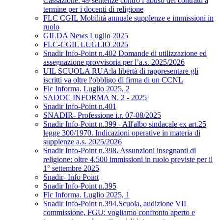
Cassazione: 49 sentenze contro l’abuso dei contratti a
termine per i docenti di religione
FLC CGIL Mobilità annuale supplenze e immissioni in
ruolo
GILDA News Luglio 2025
FLC-CGIL LUGLIO 2025
Snadir Info-Point n.402 Domande di utilizzazione ed
assegnazione provvisoria per l’a.s. 2025/2026
UIL SCUOLA RUA:la libertà di rappresentare gli
iscritti va oltre l'obbligo di firma di un CCNL
Flc Informa. Luglio 2025, 2
SADOC INFORMA N. 2 - 2025
Snadir Info-Point n.401
SNADIR- Professione i.r. 07-08/2025
Snadir Info-Point n.399 - All'albo sindacale ex art.25
legge 300/1970. Indicazioni operative in materia di
supplenze a.s. 2025/2026
Snadir Info-Point n.398. Assunzioni insegnanti di
religione: oltre 4.500 immissioni in ruolo previste per il
1° settembre 2025
Snadir- Info Point
Snadir Info-Point n.395
Flc Informa. Luglio 2025, 1
Snadir Info-Point n.394.Scuola, audizione VII
commissione, FGU: vogliamo confronto aperto e