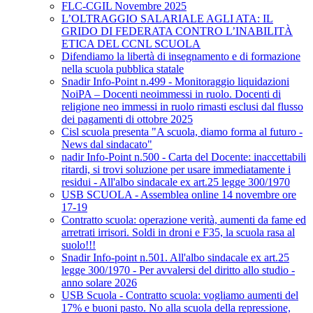
FLC-CGIL Novembre 2025
L’OLTRAGGIO SALARIALE AGLI ATA: IL
GRIDO DI FEDERATA CONTRO L’INABILITÀ
ETICA DEL CCNL SCUOLA
Difendiamo la libertà di insegnamento e di formazione
nella scuola pubblica statale
Snadir Info-Point n.499 - Monitoraggio liquidazioni
NoiPA – Docenti neoimmessi in ruolo. Docenti di
religione neo immessi in ruolo rimasti esclusi dal flusso
dei pagamenti di ottobre 2025
Cisl scuola presenta "A scuola, diamo forma al futuro -
News dal sindacato"
nadir Info-Point n.500 - Carta del Docente: inaccettabili
ritardi, si trovi soluzione per usare immediatamente i
residui - All'albo sindacale ex art.25 legge 300/1970
USB SCUOLA - Assemblea online 14 novembre ore
17-19
Contratto scuola: operazione verità, aumenti da fame ed
arretrati irrisori. Soldi in droni e F35, la scuola rasa al
suolo!!!
Snadir Info-point n.501. All'albo sindacale ex art.25
legge 300/1970 - Per avvalersi del diritto allo studio -
anno solare 2026
USB Scuola - Contratto scuola: vogliamo aumenti del
17% e buoni pasto. No alla scuola della repressione,