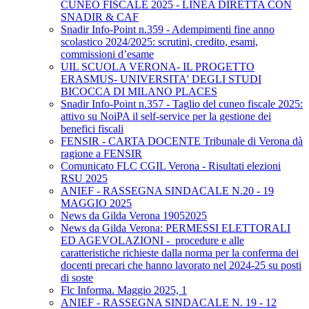
CUNEO FISCALE 2025 - LINEA DIRETTA CON
SNADIR & CAF
Snadir Info-Point n.359 - Adempimenti fine anno
scolastico 2024/2025: scrutini, credito, esami,
commissioni d’esame
UIL SCUOLA VERONA- IL PROGETTO
ERASMUS- UNIVERSITA' DEGLI STUDI
BICOCCA DI MILANO PLACES
Snadir Info-Point n.357 - Taglio del cuneo fiscale 2025:
attivo su NoiPA il self-service per la gestione dei
benefici fiscali
FENSIR - CARTA DOCENTE Tribunale di Verona dà
ragione a FENSIR
Comunicato FLC CGIL Verona - Risultati elezioni
RSU 2025
ANIEF - RASSEGNA SINDACALE N.20 - 19
MAGGIO 2025
News da Gilda Verona 19052025
News da Gilda Verona: PERMESSI ELETTORALI
ED AGEVOLAZIONI - procedure e alle
caratteristiche richieste dalla norma per la conferma dei
docenti precari che hanno lavorato nel 2024-25 su posti
di soste
Flc Informa. Maggio 2025, 1
ANIEF - RASSEGNA SINDACALE N. 19 - 12