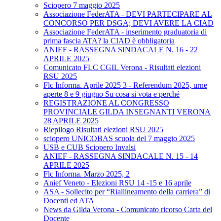
Sciopero 7 maggio 2025
Associazione FederATA - DEVI PARTECIPARE AL
CONCORSO PER DSGA; DEVI AVERE LA CIAD
Associazione FederATA - inserimento graduatoria di
prima fascia ATA? la CIAD è obbligatoria
ANIEF - RASSEGNA SINDACALE N. 16 - 22
APRILE 2025
Comunicato FLC CGIL Verona - Risultati elezioni
RSU 2025
Flc Informa. Aprile 2025 3 - Referendum 2025, urne
aperte 8 e 9 giugno Su cosa si vota e perché
REGISTRAZIONE AL CONGRESSO
PROVINCIALE GILDA INSEGNANTI VERONA
28 APRILE 2025
Riepilogo Risultati elezioni RSU 2025
sciopero UNICOBAS scuola del 7 maggio 2025
USB e CUB Sciopero Invalsi
ANIEF - RASSEGNA SINDACALE N. 15 - 14
APRILE 2025
Flc Informa. Marzo 2025, 2
Anief Veneto - Elezioni RSU 14 -15 e 16 aprile
ASA - Sollecito per “Riallineamento della carriera” di
Docenti ed ATA
News da Gilda Verona - Comunicato ricorso Carta del
Docente