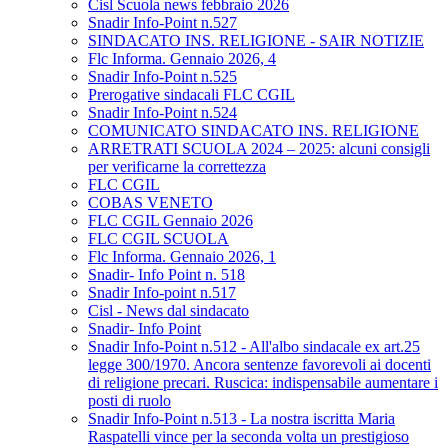
Cisl Scuola news febbraio 2026
Snadir Info-Point n.527
SINDACATO INS. RELIGIONE - SAIR NOTIZIE
Flc Informa. Gennaio 2026, 4
Snadir Info-Point n.525
Prerogative sindacali FLC CGIL
Snadir Info-Point n.524
COMUNICATO SINDACATO INS. RELIGIONE
ARRETRATI SCUOLA 2024 – 2025: alcuni consigli
per verificarne la correttezza
FLC CGIL
COBAS VENETO
FLC CGIL Gennaio 2026
FLC CGIL SCUOLA
Flc Informa. Gennaio 2026, 1
Snadir- Info Point n. 518
Snadir Info-point n.517
Cisl - News dal sindacato
Snadir- Info Point
Snadir Info-Point n.512 - All'albo sindacale ex art.25
legge 300/1970. Ancora sentenze favorevoli ai docenti
di religione precari. Ruscica: indispensabile aumentare i
posti di ruolo
Snadir Info-Point n.513 - La nostra iscritta Maria
Raspatelli vince per la seconda volta un prestigioso