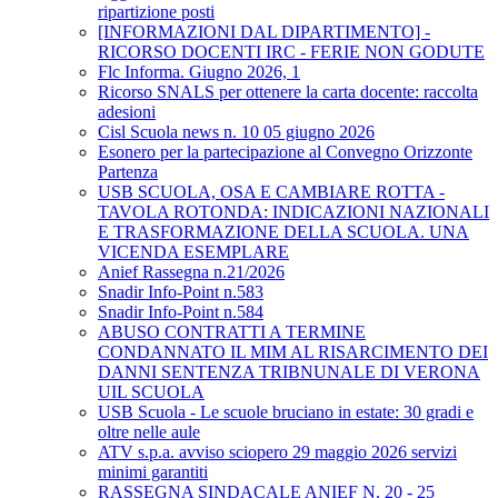
ripartizione posti
[INFORMAZIONI DAL DIPARTIMENTO] -
RICORSO DOCENTI IRC - FERIE NON GODUTE
Flc Informa. Giugno 2026, 1
Ricorso SNALS per ottenere la carta docente: raccolta
adesioni
Cisl Scuola news n. 10 05 giugno 2026
Esonero per la partecipazione al Convegno Orizzonte
Partenza
USB SCUOLA, OSA E CAMBIARE ROTTA -
TAVOLA ROTONDA: INDICAZIONI NAZIONALI
E TRASFORMAZIONE DELLA SCUOLA. UNA
VICENDA ESEMPLARE
Anief Rassegna n.21/2026
Snadir Info-Point n.583
Snadir Info-Point n.584
ABUSO CONTRATTI A TERMINE
CONDANNATO IL MIM AL RISARCIMENTO DEI
DANNI SENTENZA TRIBNUNALE DI VERONA
UIL SCUOLA
USB Scuola - Le scuole bruciano in estate: 30 gradi e
oltre nelle aule
ATV s.p.a. avviso sciopero 29 maggio 2026 servizi
minimi garantiti
RASSEGNA SINDACALE ANIEF N. 20 - 25