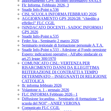
aggiornamento GPS: incontro informativo SNALS
Flc Informa. Febbraio 2026, 3
Snadir Info-Point n.536
CISL SCUOLA INFORMA FEBBRAIO 2026
AGGIORNAMENTO GPS 2026/28: “chiedilo a
effellecì” FLC CGIL
[SINDACATO DOCENTI - SADOC INFORMA]
GPS 2026
Snadir Info-Point n.535
Feder Ata - Seminario 2 marzo 2026
Seminario regionale di formazione personale A.T.A.
Snadir Info-Point n.533 - Adesione al Fondo pensione
Espero: indicazioni operative - All'albo sindacale ex
art.25 legge 300/1970
COMUNICATO CISL: VERTENZA PER
RISARCIMENTO DANNI DA ILLEGITTIMA
REITERAZIONE DI CONTRATTI A TEMPO
DETERMINATO – INSEGNANTI DI RELIGIONE
CATTOLICA
flc informa febbraio 2026
Volantone n. 1 - gennaio 2026
FLC INFORMA Febbraio 2026 - 1
Diffusione locandina – Seminario di formazione “La
scuola del NOI” - ANIEF VERONA
Comunicato FLC CGIL