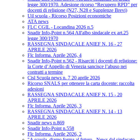
legge 300/1970. Adesione ricorso “Recupero RPD” per
docenti di religione (N27, N28 e Supplenze Brevi)
Uil scuola - Ricorso Posizioni economiche
ATA news
FLC CGIL - Locandina 2026 n.5
Snadir Info-Point n.564 All'albo sindacale ex art.25
legge 300/1970
RASSEGNA SINDACALE ANIEF N. 16 - 27
APRILE 2026
Flc Informa. Aprile 2026, 4
Snadir Info-Point n.562 - Risarciti i docenti di religione:
la Corte d’Appello di Venezia sancisce l’abuso nei
contratti a termine
Cisl Scuola news n. 7 20 aprile 2026
Ricorso SNALS per ottenere la carta docente: raccolta
adesioni
RASSEGNA SINDACALE ANIEF N. 15 - 20
APRILE 2026
Flc Informa. Aprile 2026, 3
RASSEGNA SINDACALE ANIEF N. 14 - 13
APRILE 2026
Snadir news n.869
Snadir Info-Point n.558
Flc Informa. Aprile 2026, 2
"A scuola, diamo forma al futuro - News dal sindacato.