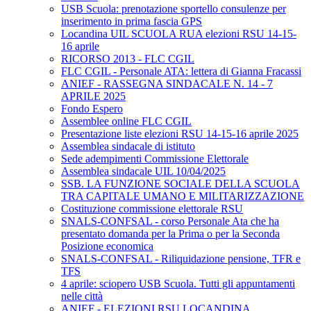
USB Scuola: prenotazione sportello consulenze per
inserimento in prima fascia GPS
Locandina UIL SCUOLA RUA elezioni RSU 14-15-
16 aprile
RICORSO 2013 - FLC CGIL
FLC CGIL - Personale ATA: lettera di Gianna Fracassi
ANIEF - RASSEGNA SINDACALE N. 14 - 7
APRILE 2025
Fondo Espero
Assemblee online FLC CGIL
Presentazione liste elezioni RSU 14-15-16 aprile 2025
Assemblea sindacale di istituto
Sede adempimenti Commissione Elettorale
Assemblea sindacale UIL 10/04/2025
SSB. LA FUNZIONE SOCIALE DELLA SCUOLA
TRA CAPITALE UMANO E MILITARIZZAZIONE
Costituzione commissione elettorale RSU
SNALS-CONFSAL - corso Personale Ata che ha
presentato domanda per la Prima o per la Seconda
Posizione economica
SNALS-CONFSAL - Riliquidazione pensione, TFR e
TFS
4 aprile: sciopero USB Scuola. Tutti gli appuntamenti
nelle città
ANIEF - ELEZIONI RSU LOCANDINA