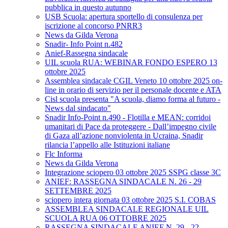
pubblica in questo autunno
USB Scuola: apertura sportello di consulenza per
iscrizione al concorso PNRR3
News da Gilda Verona
Snadir- Info Point n.482
Anief-Rassegna sindacale
UIL scuola RUA: WEBINAR FONDO ESPERO 13
ottobre 2025
Assemblea sindacale CGIL Veneto 10 ottobre 2025 on-
line in orario di servizio per il personale docente e ATA
Cisl scuola presenta "A scuola, diamo forma al futuro -
News dal sindacato"
Snadir Info-Point n.490 - Flotilla e MEAN: corridoi
umanitari di Pace da proteggere - Dall’impegno civile
di Gaza all’azione nonviolenta in Ucraina, Snadir
rilancia l’appello alle Istituzioni italiane
Flc Informa
News da Gilda Verona
Integrazione sciopero 03 ottobre 2025 SSPG classe 3C
ANIEF: RASSEGNA SINDACALE N. 26 - 29
SETTEMBRE 2025
sciopero intera giornata 03 ottobre 2025 S.I. COBAS
ASSEMBLEA SINDACALE REGIONALE UIL
SCUOLA RUA 06 OTTOBRE 2025
RASSEGNA SINDACALE ANIEF N. 29 - 22