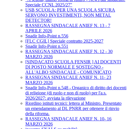
Speciale CCNL 2025/27"
USB SCUOLA: PER UNA SCUOLA SICURA
SERVONO INVESTIMENTI, NON METAL
DETECTOR!
RASSEGNA SINDACALE ANIEF N. 13 - 7
APRILE 2026
Snadir Info-Point n.556
[FLC CGIL] Speciale contratto 2025-2027
Snadir Info-Point n.551
RASSEGNA SINDACALE ANIEF N. 12 - 30
MARZO 2026
[SINDACATO SCUOLA FENSIR ] AI DOCENTI
DI POSTO NORMALE E SOSTEGNO -
ALL'ALBO SINDACALE - COMUNICATO
RASSEGNA SINDACALE ANIEF N. 11- 23
MARZO 2026
Snadir Info-Point n.548 - Organico di diritto dei docenti
di religione (di ruolo e non di ruolo) per l'a.s.
2026/2027: avviata la rilevazione
Riordino istituti tecnici: lettera al Ministro. Presentato
un emendamento al DL PNRR per ottenere il rinvio
della riforma.
RASSEGNA SINDACALE ANIEF N. 10- 16
MARZO 2026