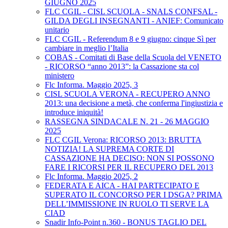
GIUGNO 2025
FLC CGIL - CISL SCUOLA - SNALS CONFSAL -
GILDA DEGLI INSEGNANTI - ANIEF: Comunicato
unitario
FLC CGIL - Referendum 8 e 9 giugno: cinque Sì per
cambiare in meglio l’Italia
COBAS - Comitati di Base della Scuola del VENETO
- RICORSO “anno 2013”: la Cassazione sta col
ministero
Flc Informa. Maggio 2025, 3
CISL SCUOLA VERONA - RECUPERO ANNO
2013: una decisione a metà, che conferma l'ingiustizia e
introduce iniquità!
RASSEGNA SINDACALE N. 21 - 26 MAGGIO
2025
FLC CGIL Verona: RICORSO 2013: BRUTTA
NOTIZIA! LA SUPREMA CORTE DI
CASSAZIONE HA DECISO: NON SI POSSONO
FARE I RICORSI PER IL RECUPERO DEL 2013
Flc Informa. Maggio 2025, 2
FEDERATA E AICA - HAI PARTECIPATO E
SUPERATO IL CONCORSO PER I DSGA? PRIMA
DELL’IMMISSIONE IN RUOLO TI SERVE LA
CIAD
Snadir Info-Point n.360 - BONUS TAGLIO DEL