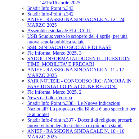
14/15/16 aprile 2025
Snadir Info-Point n.343
Snadir Info-Point n.342
ANIEF - RASSEGNA SINDACALE N. 12 - 24
MARZO 2025
Assemblea sindacale FLC CGIL
USB Scuola: verso lo sciopero del 4 aprile, per una
nuova scuola pubblica statale
SSB- SINDACATO SOCIALE DI BASE
Flc Informa. Marzo 2025, 3
SADOC INFORMA] AI DOCENTI - QUESTION
TIME: MOBILITA' E PRECARI
ANIEF - RASSEGNA SINDACALE N. 11 - 17
MARZO 2025
SAIR NOTIZIE - CONCORSO IRC: ANCORA IN
FASE DI STALLO IN ALCUNE REGIONI
Flc Informa. Marzo 2025, 2
News da Gilda Verona
Snadir Info-Point n.338 - Le Nuove Indicazioni
Nazionali? La proposta della Bibbia è uno specchio per
le allodole!
Snadir Info-Point n.337 - Docenti di religione precari:
nuove vittorie legali e richiesta di più posti stabili
ANIEF - RASSEGNA SINDACALE N. 10 - 10
MARZO 2025