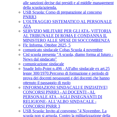
alle sanzioni decise dai presidi e al middle management
della scuola/azienda.
USB Scuola: Corso di preparazione al concorso
PNRR3
L'OLTRAGGIO SISTEMATICO AL PERSONALE
ATA
SERVIZIO MILITARE PER GLI ATA- VITTORIA
AL TRIBUNALE DI ROMA E CONDANNA IL
MINISTERO ALLE SPESE DI SOCCOMBENZA
Flc Informa. Ottobre 2025, 5
comunicato sindacale Cobas Scuola 4 novembre
Cisl scuola presenta "A scuola, diamo forma al futuro -
News dal sindacato"
comunicazione sindacale
Snadir Info-Point n.496 - All'albo sindacale ex art.25
legge 300/1970.Percorso di formazione e periodo di
prova dei docenti neoassunti e dei docenti che hanno
ottenuto il passaggio di ruolo
[INFORMAZIONI SINDACALI E INIZIATIVE]
CONCORSI PNRR3 - AI DOCENTI - AL
PERSONALE ATA - AGLI INSEGNANTI DI
RELIGIONE- ALL'ALBO SINDACALE -
CONCORSI PNRR 3
USB Scuola: Invito al convegno "4 Novembre. La
scuola non si arruola. Contro la militarizzazione della