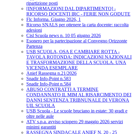
ripartizione posti
[INFORMAZIONI DAL DIPARTIMENTO] -
RICORSO DOCENTI IRC - FERIE NON GODUTE
Flc Informa. Giugno 2026, 1
Ricorso SNALS per ottenere la carta docente: raccolta
adesioni
Cisl Scuola news n. 10 05 giugno 2026
Esonero per la partecipazione al Convegno Orizzonte
Partenza
USB SCUOLA, OSA E CAMBIARE ROTTA -
TAVOLA ROTONDA: INDICAZIONI NAZIONALI
E TRASFORMAZIONE DELLA SCUOLA. UNA
VICENDA ESEMPLARE
Anief Rassegna n.21/2026
Snadir Info-Point n.583
Snadir Info-Point n.584
ABUSO CONTRATTI A TERMINE
CONDANNATO IL MIM AL RISARCIMENTO DEI
DANNI SENTENZA TRIBNUNALE DI VERONA
UIL SCUOLA
USB Scuola - Le scuole bruciano in estate: 30 gradi e
oltre nelle aule
ATV s.p.a. avviso sciopero 29 maggio 2026 servizi
minimi garantiti
RASSEGNA SINDACALE ANIEF N. 20 - 25