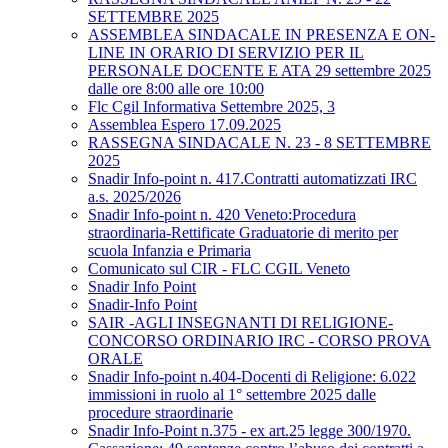
SETTEMBRE 2025
ASSEMBLEA SINDACALE IN PRESENZA E ON-
LINE IN ORARIO DI SERVIZIO PER IL
PERSONALE DOCENTE E ATA 29 settembre 2025
dalle ore 8:00 alle ore 10:00
Flc Cgil Informativa Settembre 2025, 3
Assemblea Espero 17.09.2025
RASSEGNA SINDACALE N. 23 - 8 SETTEMBRE
2025
Snadir Info-point n. 417.Contratti automatizzati IRC
a.s. 2025/2026
Snadir Info-point n. 420 Veneto:Procedura
straordinaria-Rettificate Graduatorie di merito per
scuola Infanzia e Primaria
Comunicato sul CIR - FLC CGIL Veneto
Snadir Info Point
Snadir-Info Point
SAIR -AGLI INSEGNANTI DI RELIGIONE-
CONCORSO ORDINARIO IRC - CORSO PROVA
ORALE
Snadir Info-point n.404-Docenti di Religione: 6.022
immissioni in ruolo al 1° settembre 2025 dalle
procedure straordinarie
Snadir Info-Point n.375 - ex art.25 legge 300/1970.