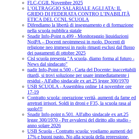
FLC-CGIL Novembre 2025
L’OLTRAGGIO SALARIALE AGLI ATA: IL
GRIDO DI FEDERATA CONTRO L’INABILITÀ
ETICA DEL CCNL SCUOLA
Difendiamo la libertà di insegnamento e di formazione
nella scuola pubblica statale
Snadir Info-Point n.499 - Monitoraggio liquidazioni
NoiPA – Docenti neoimmessi in ruolo. Docenti di
religione neo immessi in ruolo rimasti esclusi dal flusso
dei pagamenti di ottobre 2025
Cisl scuola presenta "A scuola, diamo forma al futuro -
News dal sindacato"
nadir Info-Point n.500 - Carta del Docente: inaccettabili
ritardi, si trovi soluzione per usare immediatamente i
residui - All'albo sindacale ex art.25 legge 300/1970
USB SCUOLA - Assemblea online 14 novembre ore
17-19
Contratto scuola: operazione verità, aumenti da fame ed
arretrati irrisori. Soldi in droni e F35, la scuola rasa al
suolo!!!
Snadir Info-point n.501. All'albo sindacale ex art.25
legge 300/1970 - Per avvalersi del diritto allo studio -
anno solare 2026
USB Scuola - Contratto scuola: vogliamo aumenti del
17% e buoni pasto. No alla scuola della repressione,