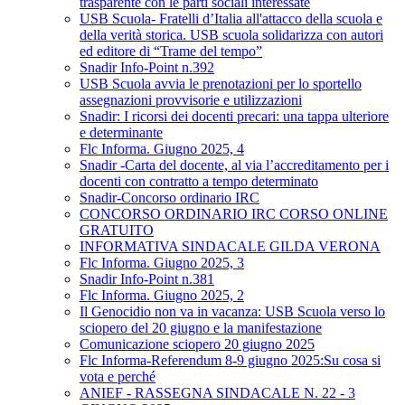
trasparente con le parti sociali interessate
USB Scuola- Fratelli d’Italia all'attacco della scuola e
della verità storica. USB scuola solidarizza con autori
ed editore di “Trame del tempo”
Snadir Info-Point n.392
USB Scuola avvia le prenotazioni per lo sportello
assegnazioni provvisorie e utilizzazioni
Snadir: I ricorsi dei docenti precari: una tappa ulteriore
e determinante
Flc Informa. Giugno 2025, 4
Snadir -Carta del docente, al via l’accreditamento per i
docenti con contratto a tempo determinato
Snadir-Concorso ordinario IRC
CONCORSO ORDINARIO IRC CORSO ONLINE
GRATUITO
INFORMATIVA SINDACALE GILDA VERONA
Flc Informa. Giugno 2025, 3
Snadir Info-Point n.381
Flc Informa. Giugno 2025, 2
Il Genocidio non va in vacanza: USB Scuola verso lo
sciopero del 20 giugno e la manifestazione
Comunicazione sciopero 20 giugno 2025
Flc Informa-Referendum 8-9 giugno 2025:Su cosa si
vota e perché
ANIEF - RASSEGNA SINDACALE N. 22 - 3