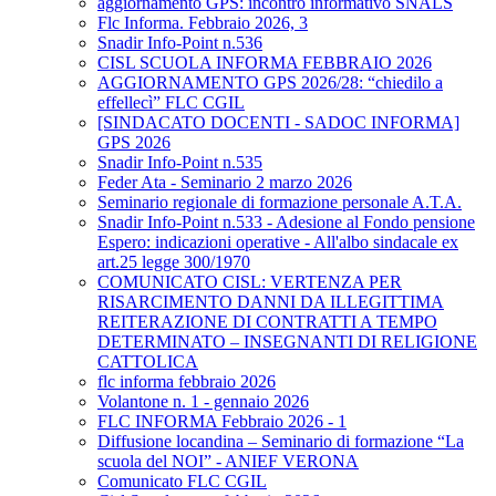
aggiornamento GPS: incontro informativo SNALS
Flc Informa. Febbraio 2026, 3
Snadir Info-Point n.536
CISL SCUOLA INFORMA FEBBRAIO 2026
AGGIORNAMENTO GPS 2026/28: “chiedilo a
effellecì” FLC CGIL
[SINDACATO DOCENTI - SADOC INFORMA]
GPS 2026
Snadir Info-Point n.535
Feder Ata - Seminario 2 marzo 2026
Seminario regionale di formazione personale A.T.A.
Snadir Info-Point n.533 - Adesione al Fondo pensione
Espero: indicazioni operative - All'albo sindacale ex
art.25 legge 300/1970
COMUNICATO CISL: VERTENZA PER
RISARCIMENTO DANNI DA ILLEGITTIMA
REITERAZIONE DI CONTRATTI A TEMPO
DETERMINATO – INSEGNANTI DI RELIGIONE
CATTOLICA
flc informa febbraio 2026
Volantone n. 1 - gennaio 2026
FLC INFORMA Febbraio 2026 - 1
Diffusione locandina – Seminario di formazione “La
scuola del NOI” - ANIEF VERONA
Comunicato FLC CGIL