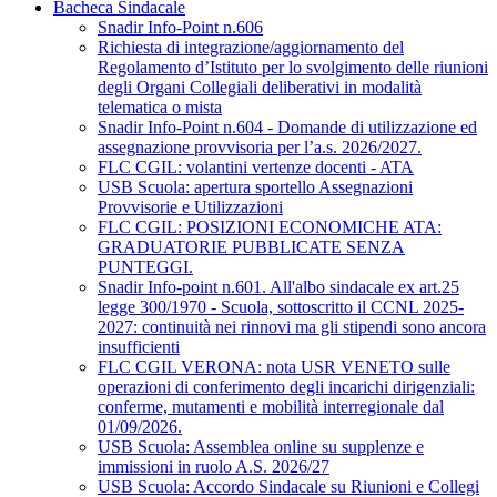
Bacheca Sindacale
Snadir Info-Point n.606
Richiesta di integrazione/aggiornamento del
Regolamento d’Istituto per lo svolgimento delle riunioni
degli Organi Collegiali deliberativi in modalità
telematica o mista
Snadir Info-Point n.604 - Domande di utilizzazione ed
assegnazione provvisoria per l’a.s. 2026/2027.
FLC CGIL: volantini vertenze docenti - ATA
USB Scuola: apertura sportello Assegnazioni
Provvisorie e Utilizzazioni
FLC CGIL: POSIZIONI ECONOMICHE ATA:
GRADUATORIE PUBBLICATE SENZA
PUNTEGGI.
Snadir Info-point n.601. All'albo sindacale ex art.25
legge 300/1970 - Scuola, sottoscritto il CCNL 2025-
2027: continuità nei rinnovi ma gli stipendi sono ancora
insufficienti
FLC CGIL VERONA: nota USR VENETO sulle
operazioni di conferimento degli incarichi dirigenziali:
conferme, mutamenti e mobilità interregionale dal
01/09/2026.
USB Scuola: Assemblea online su supplenze e
immissioni in ruolo A.S. 2026/27
USB Scuola: Accordo Sindacale su Riunioni e Collegi