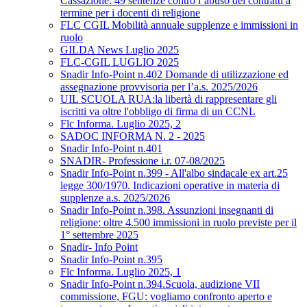
Cassazione: 49 sentenze contro l’abuso dei contratti a
termine per i docenti di religione
FLC CGIL Mobilità annuale supplenze e immissioni in
ruolo
GILDA News Luglio 2025
FLC-CGIL LUGLIO 2025
Snadir Info-Point n.402 Domande di utilizzazione ed
assegnazione provvisoria per l’a.s. 2025/2026
UIL SCUOLA RUA:la libertà di rappresentare gli
iscritti va oltre l'obbligo di firma di un CCNL
Flc Informa. Luglio 2025, 2
SADOC INFORMA N. 2 - 2025
Snadir Info-Point n.401
SNADIR- Professione i.r. 07-08/2025
Snadir Info-Point n.399 - All'albo sindacale ex art.25
legge 300/1970. Indicazioni operative in materia di
supplenze a.s. 2025/2026
Snadir Info-Point n.398. Assunzioni insegnanti di
religione: oltre 4.500 immissioni in ruolo previste per il
1° settembre 2025
Snadir- Info Point
Snadir Info-Point n.395
Flc Informa. Luglio 2025, 1
Snadir Info-Point n.394.Scuola, audizione VII
commissione, FGU: vogliamo confronto aperto e