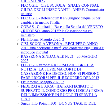
GIUGNO 2025
FLC CGIL - CISL SCUOLA - SNALS CONFSAL -
GILDA DEGLI INSEGNANTI - ANIEF: Comunicato
unitario
FLC CGIL - Referendum 8 e 9 giugno: cinque Sì per
cambiare in meglio l’Italia
COBAS - Comitati di Base della Scuola del VENETO
- RICORSO “anno 2013”: la Cassazione sta col
ministero
Flc Informa. Maggio 2025, 3
CISL SCUOLA VERONA - RECUPERO ANNO
2013: una decisione a metà, che conferma l'ingiustizia e
introduce iniquità!
RASSEGNA SINDACALE N. 21 - 26 MAGGIO
2025
FLC CGIL Verona: RICORSO 2013: BRUTTA
NOTIZIA! LA SUPREMA CORTE DI
CASSAZIONE HA DECISO: NON SI POSSONO
FARE I RICORSI PER IL RECUPERO DEL 2013
Flc Informa. Maggio 2025, 2
FEDERATA E AICA - HAI PARTECIPATO E
SUPERATO IL CONCORSO PER I DSGA? PRIMA
DELL’IMMISSIONE IN RUOLO TI SERVE LA
CIAD
Snadir Info-Point n.360 - BONUS TAGLIO DEL