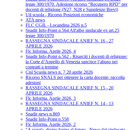
legge 300/1970. Adesione ricorso “Recupero RPD” per
docenti di religione (N27, N28 e Supplenze Brevi)
Uil scuola - Ricorso Posizioni economiche
ATA news
FLC CGIL - Locandina 2026 n.5
Snadir Info-Point n.564 All'albo sindacale ex art.25
legge 300/1970
RASSEGNA SINDACALE ANIEF N. 16 - 27
APRILE 2026
Flc Informa. Aprile 2026, 4
Snadir Info-Point n.562 - Risarciti i docenti di religione:
la Corte d’Appello di Venezia sancisce l’abuso nei
contratti a termine
Cisl Scuola news n. 7 20 aprile 2026
Ricorso SNALS per ottenere la carta docente: raccolta
adesioni
RASSEGNA SINDACALE ANIEF N. 15 - 20
APRILE 2026
Flc Informa. Aprile 2026, 3
RASSEGNA SINDACALE ANIEF N. 14 - 13
APRILE 2026
Snadir news n.869
Snadir Info-Point n.558
Flc Informa. Aprile 2026, 2
"A scuola, diamo forma al futuro - News dal sindacato.