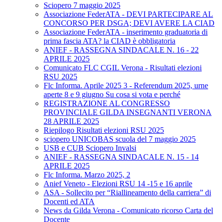
Sciopero 7 maggio 2025
Associazione FederATA - DEVI PARTECIPARE AL
CONCORSO PER DSGA; DEVI AVERE LA CIAD
Associazione FederATA - inserimento graduatoria di
prima fascia ATA? la CIAD è obbligatoria
ANIEF - RASSEGNA SINDACALE N. 16 - 22
APRILE 2025
Comunicato FLC CGIL Verona - Risultati elezioni
RSU 2025
Flc Informa. Aprile 2025 3 - Referendum 2025, urne
aperte 8 e 9 giugno Su cosa si vota e perché
REGISTRAZIONE AL CONGRESSO
PROVINCIALE GILDA INSEGNANTI VERONA
28 APRILE 2025
Riepilogo Risultati elezioni RSU 2025
sciopero UNICOBAS scuola del 7 maggio 2025
USB e CUB Sciopero Invalsi
ANIEF - RASSEGNA SINDACALE N. 15 - 14
APRILE 2025
Flc Informa. Marzo 2025, 2
Anief Veneto - Elezioni RSU 14 -15 e 16 aprile
ASA - Sollecito per “Riallineamento della carriera” di
Docenti ed ATA
News da Gilda Verona - Comunicato ricorso Carta del
Docente