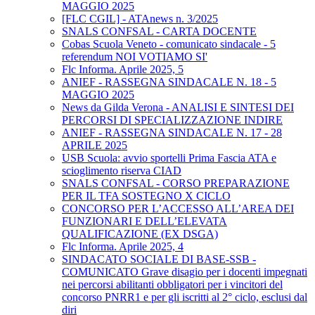
MAGGIO 2025
[FLC CGIL] - ATAnews n. 3/2025
SNALS CONFSAL - CARTA DOCENTE
Cobas Scuola Veneto - comunicato sindacale - 5
referendum NOI VOTIAMO SI'
Flc Informa. Aprile 2025, 5
ANIEF - RASSEGNA SINDACALE N. 18 - 5
MAGGIO 2025
News da Gilda Verona - ANALISI E SINTESI DEI
PERCORSI DI SPECIALIZZAZIONE INDIRE
ANIEF - RASSEGNA SINDACALE N. 17 - 28
APRILE 2025
USB Scuola: avvio sportelli Prima Fascia ATA e
scioglimento riserva CIAD
SNALS CONFSAL - CORSO PREPARAZIONE
PER IL TFA SOSTEGNO X CICLO
CONCORSO PER L’ACCESSO ALL’AREA DEI
FUNZIONARI E DELL’ELEVATA
QUALIFICAZIONE (EX DSGA)
Flc Informa. Aprile 2025, 4
SINDACATO SOCIALE DI BASE-SSB -
COMUNICATO Grave disagio per i docenti impegnati
nei percorsi abilitanti obbligatori per i vincitori del
concorso PNRR1 e per gli iscritti al 2° ciclo, esclusi dal
diri