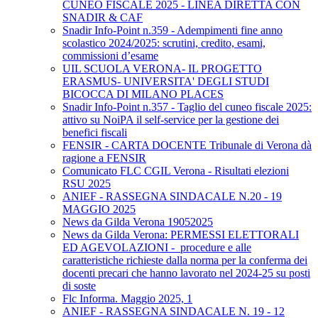
CUNEO FISCALE 2025 - LINEA DIRETTA CON
SNADIR & CAF
Snadir Info-Point n.359 - Adempimenti fine anno
scolastico 2024/2025: scrutini, credito, esami,
commissioni d’esame
UIL SCUOLA VERONA- IL PROGETTO
ERASMUS- UNIVERSITA' DEGLI STUDI
BICOCCA DI MILANO PLACES
Snadir Info-Point n.357 - Taglio del cuneo fiscale 2025:
attivo su NoiPA il self-service per la gestione dei
benefici fiscali
FENSIR - CARTA DOCENTE Tribunale di Verona dà
ragione a FENSIR
Comunicato FLC CGIL Verona - Risultati elezioni
RSU 2025
ANIEF - RASSEGNA SINDACALE N.20 - 19
MAGGIO 2025
News da Gilda Verona 19052025
News da Gilda Verona: PERMESSI ELETTORALI
ED AGEVOLAZIONI - procedure e alle
caratteristiche richieste dalla norma per la conferma dei
docenti precari che hanno lavorato nel 2024-25 su posti
di soste
Flc Informa. Maggio 2025, 1
ANIEF - RASSEGNA SINDACALE N. 19 - 12