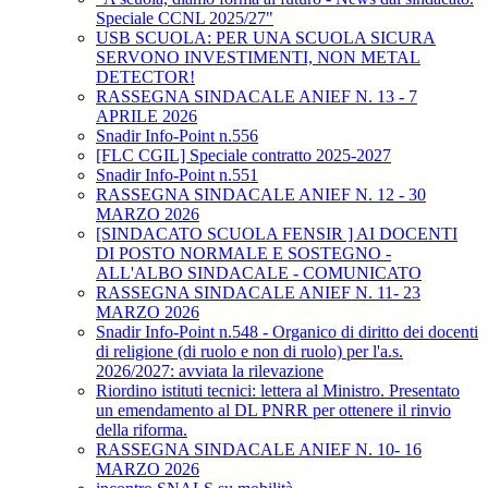
Speciale CCNL 2025/27"
USB SCUOLA: PER UNA SCUOLA SICURA
SERVONO INVESTIMENTI, NON METAL
DETECTOR!
RASSEGNA SINDACALE ANIEF N. 13 - 7
APRILE 2026
Snadir Info-Point n.556
[FLC CGIL] Speciale contratto 2025-2027
Snadir Info-Point n.551
RASSEGNA SINDACALE ANIEF N. 12 - 30
MARZO 2026
[SINDACATO SCUOLA FENSIR ] AI DOCENTI
DI POSTO NORMALE E SOSTEGNO -
ALL'ALBO SINDACALE - COMUNICATO
RASSEGNA SINDACALE ANIEF N. 11- 23
MARZO 2026
Snadir Info-Point n.548 - Organico di diritto dei docenti
di religione (di ruolo e non di ruolo) per l'a.s.
2026/2027: avviata la rilevazione
Riordino istituti tecnici: lettera al Ministro. Presentato
un emendamento al DL PNRR per ottenere il rinvio
della riforma.
RASSEGNA SINDACALE ANIEF N. 10- 16
MARZO 2026