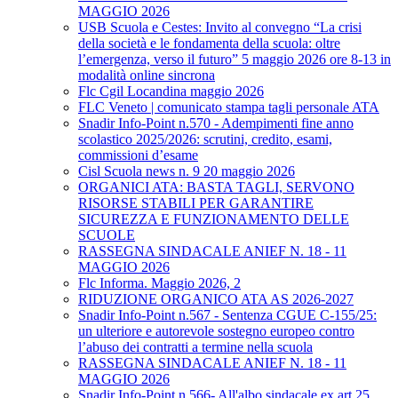
MAGGIO 2026
USB Scuola e Cestes: Invito al convegno “La crisi
della società e le fondamenta della scuola: oltre
l’emergenza, verso il futuro” 5 maggio 2026 ore 8-13 in
modalità online sincrona
Flc Cgil Locandina maggio 2026
FLC Veneto | comunicato stampa tagli personale ATA
Snadir Info-Point n.570 - Adempimenti fine anno
scolastico 2025/2026: scrutini, credito, esami,
commissioni d’esame
Cisl Scuola news n. 9 20 maggio 2026
ORGANICI ATA: BASTA TAGLI, SERVONO
RISORSE STABILI PER GARANTIRE
SICUREZZA E FUNZIONAMENTO DELLE
SCUOLE
RASSEGNA SINDACALE ANIEF N. 18 - 11
MAGGIO 2026
Flc Informa. Maggio 2026, 2
RIDUZIONE ORGANICO ATA AS 2026-2027
Snadir Info-Point n.567 - Sentenza CGUE C‑155/25:
un ulteriore e autorevole sostegno europeo contro
l’abuso dei contratti a termine nella scuola
RASSEGNA SINDACALE ANIEF N. 18 - 11
MAGGIO 2026
Snadir Info-Point n.566- All'albo sindacale ex art.25