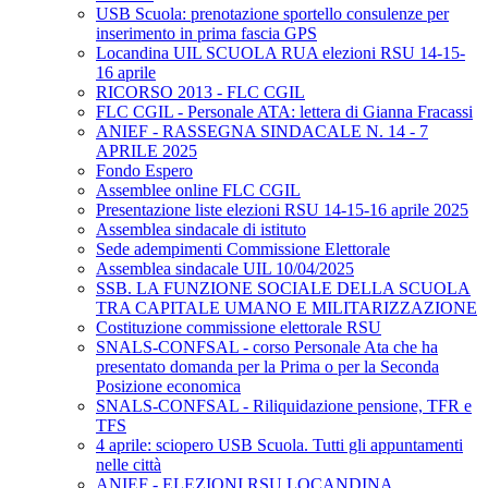
USB Scuola: prenotazione sportello consulenze per
inserimento in prima fascia GPS
Locandina UIL SCUOLA RUA elezioni RSU 14-15-
16 aprile
RICORSO 2013 - FLC CGIL
FLC CGIL - Personale ATA: lettera di Gianna Fracassi
ANIEF - RASSEGNA SINDACALE N. 14 - 7
APRILE 2025
Fondo Espero
Assemblee online FLC CGIL
Presentazione liste elezioni RSU 14-15-16 aprile 2025
Assemblea sindacale di istituto
Sede adempimenti Commissione Elettorale
Assemblea sindacale UIL 10/04/2025
SSB. LA FUNZIONE SOCIALE DELLA SCUOLA
TRA CAPITALE UMANO E MILITARIZZAZIONE
Costituzione commissione elettorale RSU
SNALS-CONFSAL - corso Personale Ata che ha
presentato domanda per la Prima o per la Seconda
Posizione economica
SNALS-CONFSAL - Riliquidazione pensione, TFR e
TFS
4 aprile: sciopero USB Scuola. Tutti gli appuntamenti
nelle città
ANIEF - ELEZIONI RSU LOCANDINA