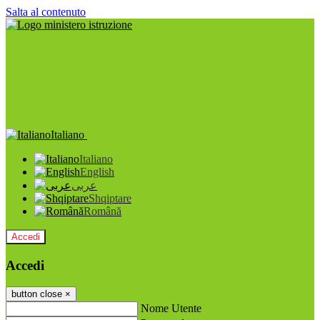
Salta al contenuto
Italiano
Italiano
English
عربى
Shqiptare
Română
Accedi
Accedi
button close
×
Nome Utente