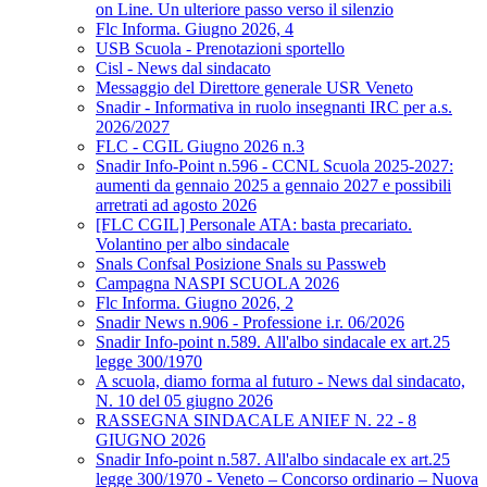
on Line. Un ulteriore passo verso il silenzio
Flc Informa. Giugno 2026, 4
USB Scuola - Prenotazioni sportello
Cisl - News dal sindacato
Messaggio del Direttore generale USR Veneto
Snadir - Informativa in ruolo insegnanti IRC per a.s.
2026/2027
FLC - CGIL Giugno 2026 n.3
Snadir Info-Point n.596 - CCNL Scuola 2025-2027:
aumenti da gennaio 2025 a gennaio 2027 e possibili
arretrati ad agosto 2026
[FLC CGIL] Personale ATA: basta precariato.
Volantino per albo sindacale
Snals Confsal Posizione Snals su Passweb
Campagna NASPI SCUOLA 2026
Flc Informa. Giugno 2026, 2
Snadir News n.906 - Professione i.r. 06/2026
Snadir Info-point n.589. All'albo sindacale ex art.25
legge 300/1970
A scuola, diamo forma al futuro - News dal sindacato,
N. 10 del 05 giugno 2026
RASSEGNA SINDACALE ANIEF N. 22 - 8
GIUGNO 2026
Snadir Info-point n.587. All'albo sindacale ex art.25
legge 300/1970 - Veneto – Concorso ordinario – Nuova