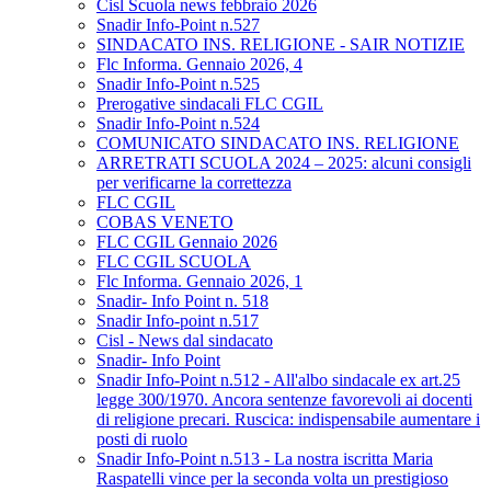
Cisl Scuola news febbraio 2026
Snadir Info-Point n.527
SINDACATO INS. RELIGIONE - SAIR NOTIZIE
Flc Informa. Gennaio 2026, 4
Snadir Info-Point n.525
Prerogative sindacali FLC CGIL
Snadir Info-Point n.524
COMUNICATO SINDACATO INS. RELIGIONE
ARRETRATI SCUOLA 2024 – 2025: alcuni consigli
per verificarne la correttezza
FLC CGIL
COBAS VENETO
FLC CGIL Gennaio 2026
FLC CGIL SCUOLA
Flc Informa. Gennaio 2026, 1
Snadir- Info Point n. 518
Snadir Info-point n.517
Cisl - News dal sindacato
Snadir- Info Point
Snadir Info-Point n.512 - All'albo sindacale ex art.25
legge 300/1970. Ancora sentenze favorevoli ai docenti
di religione precari. Ruscica: indispensabile aumentare i
posti di ruolo
Snadir Info-Point n.513 - La nostra iscritta Maria
Raspatelli vince per la seconda volta un prestigioso