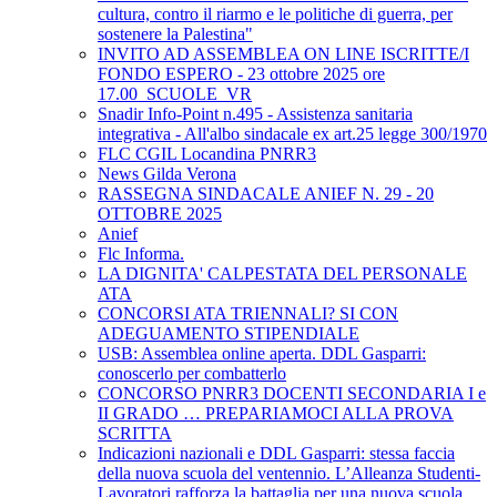
cultura, contro il riarmo e le politiche di guerra, per
sostenere la Palestina"
INVITO AD ASSEMBLEA ON LINE ISCRITTE/I
FONDO ESPERO - 23 ottobre 2025 ore
17.00_SCUOLE_VR
Snadir Info-Point n.495 - Assistenza sanitaria
integrativa - All'albo sindacale ex art.25 legge 300/1970
FLC CGIL Locandina PNRR3
News Gilda Verona
RASSEGNA SINDACALE ANIEF N. 29 - 20
OTTOBRE 2025
Anief
Flc Informa.
LA DIGNITA' CALPESTATA DEL PERSONALE
ATA
CONCORSI ATA TRIENNALI? SI CON
ADEGUAMENTO STIPENDIALE
USB: Assemblea online aperta. DDL Gasparri:
conoscerlo per combatterlo
CONCORSO PNRR3 DOCENTI SECONDARIA I e
II GRADO … PREPARIAMOCI ALLA PROVA
SCRITTA
Indicazioni nazionali e DDL Gasparri: stessa faccia
della nuova scuola del ventennio. L’Alleanza Studenti-
Lavoratori rafforza la battaglia per una nuova scuola