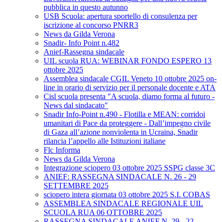
pubblica in questo autunno
USB Scuola: apertura sportello di consulenza per
iscrizione al concorso PNRR3
News da Gilda Verona
Snadir- Info Point n.482
Anief-Rassegna sindacale
UIL scuola RUA: WEBINAR FONDO ESPERO 13
ottobre 2025
Assemblea sindacale CGIL Veneto 10 ottobre 2025 on-
line in orario di servizio per il personale docente e ATA
Cisl scuola presenta "A scuola, diamo forma al futuro -
News dal sindacato"
Snadir Info-Point n.490 - Flotilla e MEAN: corridoi
umanitari di Pace da proteggere - Dall’impegno civile
di Gaza all’azione nonviolenta in Ucraina, Snadir
rilancia l’appello alle Istituzioni italiane
Flc Informa
News da Gilda Verona
Integrazione sciopero 03 ottobre 2025 SSPG classe 3C
ANIEF: RASSEGNA SINDACALE N. 26 - 29
SETTEMBRE 2025
sciopero intera giornata 03 ottobre 2025 S.I. COBAS
ASSEMBLEA SINDACALE REGIONALE UIL
SCUOLA RUA 06 OTTOBRE 2025
RASSEGNA SINDACALE ANIEF N. 29 - 22