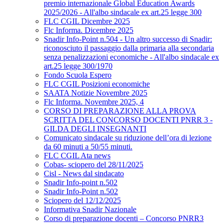
premio internazionale Global Education Awards
2025/2026 - All'albo sindacale ex art.25 legge 300
FLC CGIL Dicembre 2025
Flc Informa. Dicembre 2025
Snadir Info-Point n.504 - Un altro successo di Snadir:
riconosciuto il passaggio dalla primaria alla secondaria
senza penalizzazioni economiche - All'albo sindacale ex
art.25 legge 300/1970
Fondo Scuola Espero
FLC CGIL Posizioni economiche
SAATA Notizie Novembre 2025
Flc Informa. Novembre 2025, 4
CORSO DI PREPARAZIONE ALLA PROVA
SCRITTA DEL CONCORSO DOCENTI PNRR 3 -
GILDA DEGLI INSEGNANTI
Comunicato sindacale su riduzione dell’ora di lezione
da 60 minuti a 50/55 minuti.
FLC CGIL Ata news
Cobas- sciopero del 28/11/2025
Cisl - News dal sindacato
Snadir Info-point n.502
Snadir Info-Point n.502
Sciopero del 12/12/2025
Informativa Snadir Nazionale
Corso di preparazione docenti – Concorso PNRR3