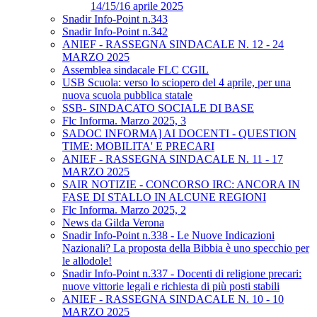
14/15/16 aprile 2025
Snadir Info-Point n.343
Snadir Info-Point n.342
ANIEF - RASSEGNA SINDACALE N. 12 - 24
MARZO 2025
Assemblea sindacale FLC CGIL
USB Scuola: verso lo sciopero del 4 aprile, per una
nuova scuola pubblica statale
SSB- SINDACATO SOCIALE DI BASE
Flc Informa. Marzo 2025, 3
SADOC INFORMA] AI DOCENTI - QUESTION
TIME: MOBILITA' E PRECARI
ANIEF - RASSEGNA SINDACALE N. 11 - 17
MARZO 2025
SAIR NOTIZIE - CONCORSO IRC: ANCORA IN
FASE DI STALLO IN ALCUNE REGIONI
Flc Informa. Marzo 2025, 2
News da Gilda Verona
Snadir Info-Point n.338 - Le Nuove Indicazioni
Nazionali? La proposta della Bibbia è uno specchio per
le allodole!
Snadir Info-Point n.337 - Docenti di religione precari:
nuove vittorie legali e richiesta di più posti stabili
ANIEF - RASSEGNA SINDACALE N. 10 - 10
MARZO 2025