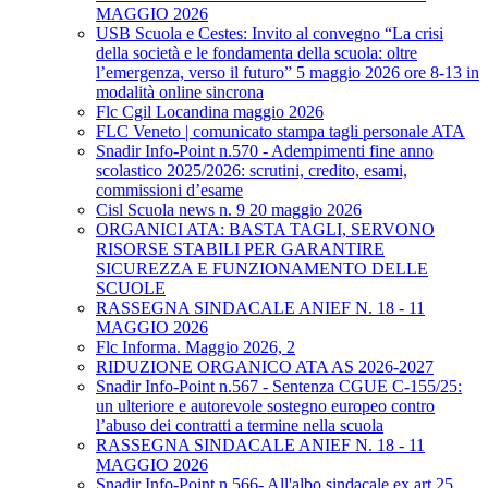
MAGGIO 2026
USB Scuola e Cestes: Invito al convegno “La crisi
della società e le fondamenta della scuola: oltre
l’emergenza, verso il futuro” 5 maggio 2026 ore 8-13 in
modalità online sincrona
Flc Cgil Locandina maggio 2026
FLC Veneto | comunicato stampa tagli personale ATA
Snadir Info-Point n.570 - Adempimenti fine anno
scolastico 2025/2026: scrutini, credito, esami,
commissioni d’esame
Cisl Scuola news n. 9 20 maggio 2026
ORGANICI ATA: BASTA TAGLI, SERVONO
RISORSE STABILI PER GARANTIRE
SICUREZZA E FUNZIONAMENTO DELLE
SCUOLE
RASSEGNA SINDACALE ANIEF N. 18 - 11
MAGGIO 2026
Flc Informa. Maggio 2026, 2
RIDUZIONE ORGANICO ATA AS 2026-2027
Snadir Info-Point n.567 - Sentenza CGUE C‑155/25:
un ulteriore e autorevole sostegno europeo contro
l’abuso dei contratti a termine nella scuola
RASSEGNA SINDACALE ANIEF N. 18 - 11
MAGGIO 2026
Snadir Info-Point n.566- All'albo sindacale ex art.25