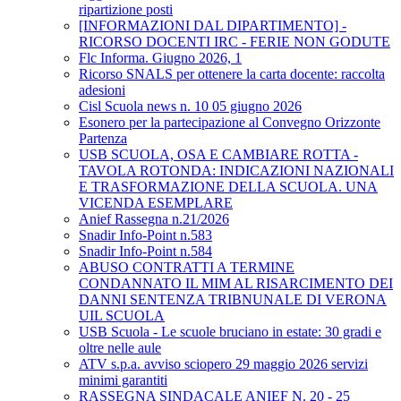
ripartizione posti
[INFORMAZIONI DAL DIPARTIMENTO] -
RICORSO DOCENTI IRC - FERIE NON GODUTE
Flc Informa. Giugno 2026, 1
Ricorso SNALS per ottenere la carta docente: raccolta
adesioni
Cisl Scuola news n. 10 05 giugno 2026
Esonero per la partecipazione al Convegno Orizzonte
Partenza
USB SCUOLA, OSA E CAMBIARE ROTTA -
TAVOLA ROTONDA: INDICAZIONI NAZIONALI
E TRASFORMAZIONE DELLA SCUOLA. UNA
VICENDA ESEMPLARE
Anief Rassegna n.21/2026
Snadir Info-Point n.583
Snadir Info-Point n.584
ABUSO CONTRATTI A TERMINE
CONDANNATO IL MIM AL RISARCIMENTO DEI
DANNI SENTENZA TRIBNUNALE DI VERONA
UIL SCUOLA
USB Scuola - Le scuole bruciano in estate: 30 gradi e
oltre nelle aule
ATV s.p.a. avviso sciopero 29 maggio 2026 servizi
minimi garantiti
RASSEGNA SINDACALE ANIEF N. 20 - 25