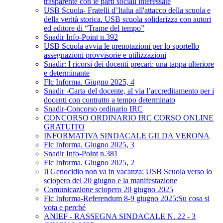
trasparente con le parti sociali interessate
USB Scuola- Fratelli d’Italia all'attacco della scuola e
della verità storica. USB scuola solidarizza con autori
ed editore di “Trame del tempo”
Snadir Info-Point n.392
USB Scuola avvia le prenotazioni per lo sportello
assegnazioni provvisorie e utilizzazioni
Snadir: I ricorsi dei docenti precari: una tappa ulteriore
e determinante
Flc Informa. Giugno 2025, 4
Snadir -Carta del docente, al via l’accreditamento per i
docenti con contratto a tempo determinato
Snadir-Concorso ordinario IRC
CONCORSO ORDINARIO IRC CORSO ONLINE
GRATUITO
INFORMATIVA SINDACALE GILDA VERONA
Flc Informa. Giugno 2025, 3
Snadir Info-Point n.381
Flc Informa. Giugno 2025, 2
Il Genocidio non va in vacanza: USB Scuola verso lo
sciopero del 20 giugno e la manifestazione
Comunicazione sciopero 20 giugno 2025
Flc Informa-Referendum 8-9 giugno 2025:Su cosa si
vota e perché
ANIEF - RASSEGNA SINDACALE N. 22 - 3