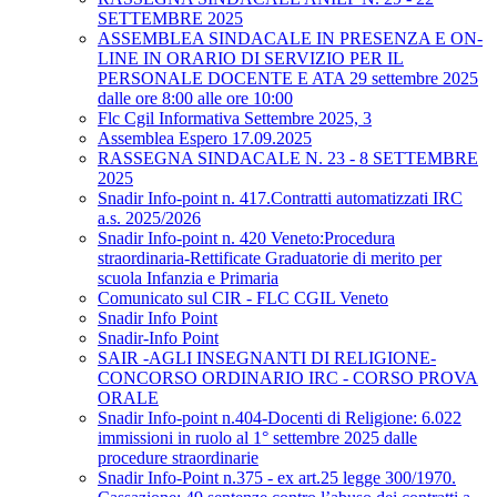
SETTEMBRE 2025
ASSEMBLEA SINDACALE IN PRESENZA E ON-
LINE IN ORARIO DI SERVIZIO PER IL
PERSONALE DOCENTE E ATA 29 settembre 2025
dalle ore 8:00 alle ore 10:00
Flc Cgil Informativa Settembre 2025, 3
Assemblea Espero 17.09.2025
RASSEGNA SINDACALE N. 23 - 8 SETTEMBRE
2025
Snadir Info-point n. 417.Contratti automatizzati IRC
a.s. 2025/2026
Snadir Info-point n. 420 Veneto:Procedura
straordinaria-Rettificate Graduatorie di merito per
scuola Infanzia e Primaria
Comunicato sul CIR - FLC CGIL Veneto
Snadir Info Point
Snadir-Info Point
SAIR -AGLI INSEGNANTI DI RELIGIONE-
CONCORSO ORDINARIO IRC - CORSO PROVA
ORALE
Snadir Info-point n.404-Docenti di Religione: 6.022
immissioni in ruolo al 1° settembre 2025 dalle
procedure straordinarie
Snadir Info-Point n.375 - ex art.25 legge 300/1970.