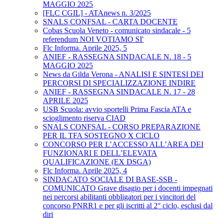
MAGGIO 2025
[FLC CGIL] - ATAnews n. 3/2025
SNALS CONFSAL - CARTA DOCENTE
Cobas Scuola Veneto - comunicato sindacale - 5
referendum NOI VOTIAMO SI'
Flc Informa. Aprile 2025, 5
ANIEF - RASSEGNA SINDACALE N. 18 - 5
MAGGIO 2025
News da Gilda Verona - ANALISI E SINTESI DEI
PERCORSI DI SPECIALIZZAZIONE INDIRE
ANIEF - RASSEGNA SINDACALE N. 17 - 28
APRILE 2025
USB Scuola: avvio sportelli Prima Fascia ATA e
scioglimento riserva CIAD
SNALS CONFSAL - CORSO PREPARAZIONE
PER IL TFA SOSTEGNO X CICLO
CONCORSO PER L’ACCESSO ALL’AREA DEI
FUNZIONARI E DELL’ELEVATA
QUALIFICAZIONE (EX DSGA)
Flc Informa. Aprile 2025, 4
SINDACATO SOCIALE DI BASE-SSB -
COMUNICATO Grave disagio per i docenti impegnati
nei percorsi abilitanti obbligatori per i vincitori del
concorso PNRR1 e per gli iscritti al 2° ciclo, esclusi dal
diri