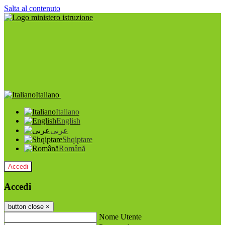
Salta al contenuto
Italiano
Italiano
English
عربى
Shqiptare
Română
Accedi
Accedi
button close
×
Nome Utente