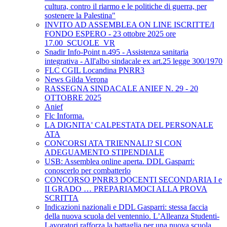
cultura, contro il riarmo e le politiche di guerra, per
sostenere la Palestina"
INVITO AD ASSEMBLEA ON LINE ISCRITTE/I
FONDO ESPERO - 23 ottobre 2025 ore
17.00_SCUOLE_VR
Snadir Info-Point n.495 - Assistenza sanitaria
integrativa - All'albo sindacale ex art.25 legge 300/1970
FLC CGIL Locandina PNRR3
News Gilda Verona
RASSEGNA SINDACALE ANIEF N. 29 - 20
OTTOBRE 2025
Anief
Flc Informa.
LA DIGNITA' CALPESTATA DEL PERSONALE
ATA
CONCORSI ATA TRIENNALI? SI CON
ADEGUAMENTO STIPENDIALE
USB: Assemblea online aperta. DDL Gasparri:
conoscerlo per combatterlo
CONCORSO PNRR3 DOCENTI SECONDARIA I e
II GRADO … PREPARIAMOCI ALLA PROVA
SCRITTA
Indicazioni nazionali e DDL Gasparri: stessa faccia
della nuova scuola del ventennio. L’Alleanza Studenti-
Lavoratori rafforza la battaglia per una nuova scuola