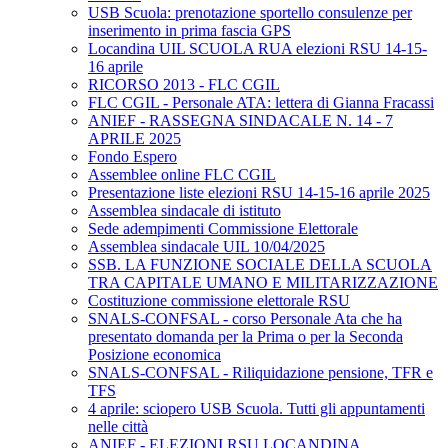
USB Scuola: prenotazione sportello consulenze per
inserimento in prima fascia GPS
Locandina UIL SCUOLA RUA elezioni RSU 14-15-
16 aprile
RICORSO 2013 - FLC CGIL
FLC CGIL - Personale ATA: lettera di Gianna Fracassi
ANIEF - RASSEGNA SINDACALE N. 14 - 7
APRILE 2025
Fondo Espero
Assemblee online FLC CGIL
Presentazione liste elezioni RSU 14-15-16 aprile 2025
Assemblea sindacale di istituto
Sede adempimenti Commissione Elettorale
Assemblea sindacale UIL 10/04/2025
SSB. LA FUNZIONE SOCIALE DELLA SCUOLA
TRA CAPITALE UMANO E MILITARIZZAZIONE
Costituzione commissione elettorale RSU
SNALS-CONFSAL - corso Personale Ata che ha
presentato domanda per la Prima o per la Seconda
Posizione economica
SNALS-CONFSAL - Riliquidazione pensione, TFR e
TFS
4 aprile: sciopero USB Scuola. Tutti gli appuntamenti
nelle città
ANIEF - ELEZIONI RSU LOCANDINA