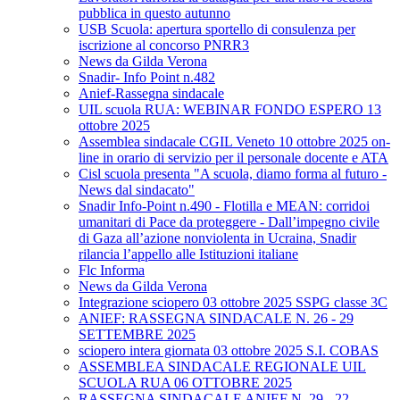
pubblica in questo autunno
USB Scuola: apertura sportello di consulenza per
iscrizione al concorso PNRR3
News da Gilda Verona
Snadir- Info Point n.482
Anief-Rassegna sindacale
UIL scuola RUA: WEBINAR FONDO ESPERO 13
ottobre 2025
Assemblea sindacale CGIL Veneto 10 ottobre 2025 on-
line in orario di servizio per il personale docente e ATA
Cisl scuola presenta "A scuola, diamo forma al futuro -
News dal sindacato"
Snadir Info-Point n.490 - Flotilla e MEAN: corridoi
umanitari di Pace da proteggere - Dall’impegno civile
di Gaza all’azione nonviolenta in Ucraina, Snadir
rilancia l’appello alle Istituzioni italiane
Flc Informa
News da Gilda Verona
Integrazione sciopero 03 ottobre 2025 SSPG classe 3C
ANIEF: RASSEGNA SINDACALE N. 26 - 29
SETTEMBRE 2025
sciopero intera giornata 03 ottobre 2025 S.I. COBAS
ASSEMBLEA SINDACALE REGIONALE UIL
SCUOLA RUA 06 OTTOBRE 2025
RASSEGNA SINDACALE ANIEF N. 29 - 22