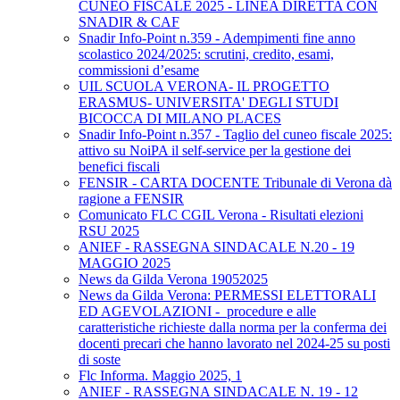
CUNEO FISCALE 2025 - LINEA DIRETTA CON
SNADIR & CAF
Snadir Info-Point n.359 - Adempimenti fine anno
scolastico 2024/2025: scrutini, credito, esami,
commissioni d’esame
UIL SCUOLA VERONA- IL PROGETTO
ERASMUS- UNIVERSITA' DEGLI STUDI
BICOCCA DI MILANO PLACES
Snadir Info-Point n.357 - Taglio del cuneo fiscale 2025:
attivo su NoiPA il self-service per la gestione dei
benefici fiscali
FENSIR - CARTA DOCENTE Tribunale di Verona dà
ragione a FENSIR
Comunicato FLC CGIL Verona - Risultati elezioni
RSU 2025
ANIEF - RASSEGNA SINDACALE N.20 - 19
MAGGIO 2025
News da Gilda Verona 19052025
News da Gilda Verona: PERMESSI ELETTORALI
ED AGEVOLAZIONI - procedure e alle
caratteristiche richieste dalla norma per la conferma dei
docenti precari che hanno lavorato nel 2024-25 su posti
di soste
Flc Informa. Maggio 2025, 1
ANIEF - RASSEGNA SINDACALE N. 19 - 12