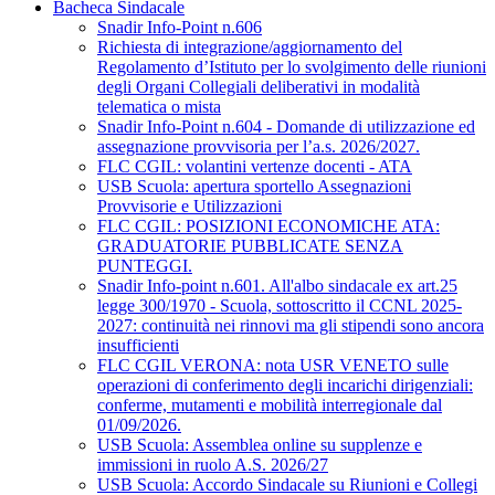
Bacheca Sindacale
Snadir Info-Point n.606
Richiesta di integrazione/aggiornamento del
Regolamento d’Istituto per lo svolgimento delle riunioni
degli Organi Collegiali deliberativi in modalità
telematica o mista
Snadir Info-Point n.604 - Domande di utilizzazione ed
assegnazione provvisoria per l’a.s. 2026/2027.
FLC CGIL: volantini vertenze docenti - ATA
USB Scuola: apertura sportello Assegnazioni
Provvisorie e Utilizzazioni
FLC CGIL: POSIZIONI ECONOMICHE ATA:
GRADUATORIE PUBBLICATE SENZA
PUNTEGGI.
Snadir Info-point n.601. All'albo sindacale ex art.25
legge 300/1970 - Scuola, sottoscritto il CCNL 2025-
2027: continuità nei rinnovi ma gli stipendi sono ancora
insufficienti
FLC CGIL VERONA: nota USR VENETO sulle
operazioni di conferimento degli incarichi dirigenziali:
conferme, mutamenti e mobilità interregionale dal
01/09/2026.
USB Scuola: Assemblea online su supplenze e
immissioni in ruolo A.S. 2026/27
USB Scuola: Accordo Sindacale su Riunioni e Collegi