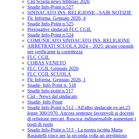
Cisl Scuola news febbraio 2026
Snadir Info-Point n.527
SINDACATO INS. RELIGIONE - SAIR NOTIZIE
Flc Informa. Gennaio 2026, 4
Snadir Info-Point n.525
Prerogative sindacali FLC CGIL
Snadir Info-Point n.524
COMUNICATO SINDACATO INS. RELIGIONE
ARRETRATI SCUOLA 2024 – 2025: alcuni consigli
per verificarne la correttezza
FLC CGIL
COBAS VENETO
FLC CGIL Gennaio 2026
FLC CGIL SCUOLA
Flc Informa. Gennaio 2026, 1
Snadir- Info Point n. 518
Snadir Info-point n.517
Cisl - News dal sindacato
Snadir- Info Point
Snadir Info-Point n.512 - All'albo sindacale ex art.25
legge 300/1970. Ancora sentenze favorevoli ai docenti
di religione precari. Ruscica: indispensabile aumentare i
posti di ruolo
Snadir Info-Point n.513 - La nostra iscritta Maria
Raspatelli vince per la seconda volta un prestigioso