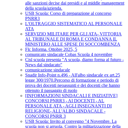
alle sanzioni decise dai presidi e al middle management
della scuola/azienda.
USB Scuola: Corso di preparazione al concorso
PNRR3
L'OLTRAGGIO SISTEMATICO AL PERSONALE
ATA
SERVIZIO MILITARE PER GLI ATA- VITTORIA
AL TRIBUNALE DI ROMA E CONDANNA IL
MINISTERO ALLE SPESE DI SOCCOMBENZA
Flc Informa. Ottobre 2025, 5
comunicato sindacale Cobas Scuola 4 novembre
Cisl scuola presenta "A scuola, diamo forma al futuro -
News dal sindacato"
comunicazione sindacale
Snadir Info-Point n.496 - All'albo sindacale ex art.25
legge 300/1970.Percorso di formazione e periodo di
prova dei docenti neoassunti e dei docenti che hanno
ottenuto il passaggio di ruolo
[INFORMAZIONI SINDACALI E INIZIATIVE]
CONCORSI PNRR3 - AI DOCENTI - AL
PERSONALE ATA - AGLI INSEGNANTI DI
RELIGIONE- ALL'ALBO SINDACALE -
CONCORSI PNRR 3
USB Scuola: Invito al convegno "4 Novembre. La
scuola non si arruola. Contro la militarizzazione della