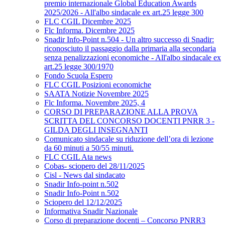
premio internazionale Global Education Awards
2025/2026 - All'albo sindacale ex art.25 legge 300
FLC CGIL Dicembre 2025
Flc Informa. Dicembre 2025
Snadir Info-Point n.504 - Un altro successo di Snadir:
riconosciuto il passaggio dalla primaria alla secondaria
senza penalizzazioni economiche - All'albo sindacale ex
art.25 legge 300/1970
Fondo Scuola Espero
FLC CGIL Posizioni economiche
SAATA Notizie Novembre 2025
Flc Informa. Novembre 2025, 4
CORSO DI PREPARAZIONE ALLA PROVA
SCRITTA DEL CONCORSO DOCENTI PNRR 3 -
GILDA DEGLI INSEGNANTI
Comunicato sindacale su riduzione dell’ora di lezione
da 60 minuti a 50/55 minuti.
FLC CGIL Ata news
Cobas- sciopero del 28/11/2025
Cisl - News dal sindacato
Snadir Info-point n.502
Snadir Info-Point n.502
Sciopero del 12/12/2025
Informativa Snadir Nazionale
Corso di preparazione docenti – Concorso PNRR3