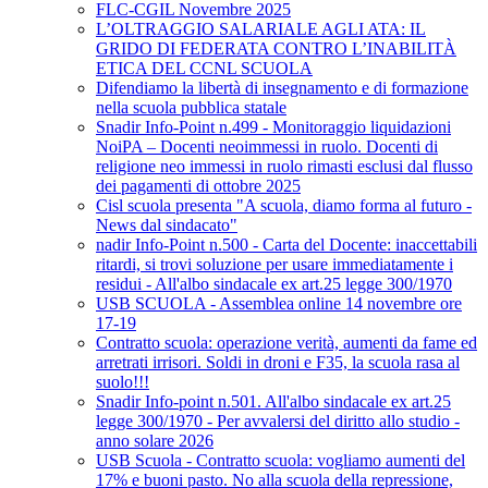
FLC-CGIL Novembre 2025
L’OLTRAGGIO SALARIALE AGLI ATA: IL
GRIDO DI FEDERATA CONTRO L’INABILITÀ
ETICA DEL CCNL SCUOLA
Difendiamo la libertà di insegnamento e di formazione
nella scuola pubblica statale
Snadir Info-Point n.499 - Monitoraggio liquidazioni
NoiPA – Docenti neoimmessi in ruolo. Docenti di
religione neo immessi in ruolo rimasti esclusi dal flusso
dei pagamenti di ottobre 2025
Cisl scuola presenta "A scuola, diamo forma al futuro -
News dal sindacato"
nadir Info-Point n.500 - Carta del Docente: inaccettabili
ritardi, si trovi soluzione per usare immediatamente i
residui - All'albo sindacale ex art.25 legge 300/1970
USB SCUOLA - Assemblea online 14 novembre ore
17-19
Contratto scuola: operazione verità, aumenti da fame ed
arretrati irrisori. Soldi in droni e F35, la scuola rasa al
suolo!!!
Snadir Info-point n.501. All'albo sindacale ex art.25
legge 300/1970 - Per avvalersi del diritto allo studio -
anno solare 2026
USB Scuola - Contratto scuola: vogliamo aumenti del
17% e buoni pasto. No alla scuola della repressione,