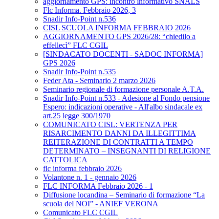
aggiornamento GPS: incontro informativo SNALS
Flc Informa. Febbraio 2026, 3
Snadir Info-Point n.536
CISL SCUOLA INFORMA FEBBRAIO 2026
AGGIORNAMENTO GPS 2026/28: “chiedilo a
effellecì” FLC CGIL
[SINDACATO DOCENTI - SADOC INFORMA]
GPS 2026
Snadir Info-Point n.535
Feder Ata - Seminario 2 marzo 2026
Seminario regionale di formazione personale A.T.A.
Snadir Info-Point n.533 - Adesione al Fondo pensione
Espero: indicazioni operative - All'albo sindacale ex
art.25 legge 300/1970
COMUNICATO CISL: VERTENZA PER
RISARCIMENTO DANNI DA ILLEGITTIMA
REITERAZIONE DI CONTRATTI A TEMPO
DETERMINATO – INSEGNANTI DI RELIGIONE
CATTOLICA
flc informa febbraio 2026
Volantone n. 1 - gennaio 2026
FLC INFORMA Febbraio 2026 - 1
Diffusione locandina – Seminario di formazione “La
scuola del NOI” - ANIEF VERONA
Comunicato FLC CGIL