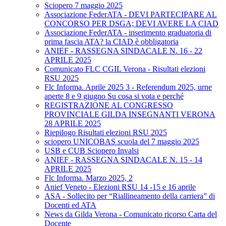
Sciopero 7 maggio 2025
Associazione FederATA - DEVI PARTECIPARE AL
CONCORSO PER DSGA; DEVI AVERE LA CIAD
Associazione FederATA - inserimento graduatoria di
prima fascia ATA? la CIAD è obbligatoria
ANIEF - RASSEGNA SINDACALE N. 16 - 22
APRILE 2025
Comunicato FLC CGIL Verona - Risultati elezioni
RSU 2025
Flc Informa. Aprile 2025 3 - Referendum 2025, urne
aperte 8 e 9 giugno Su cosa si vota e perché
REGISTRAZIONE AL CONGRESSO
PROVINCIALE GILDA INSEGNANTI VERONA
28 APRILE 2025
Riepilogo Risultati elezioni RSU 2025
sciopero UNICOBAS scuola del 7 maggio 2025
USB e CUB Sciopero Invalsi
ANIEF - RASSEGNA SINDACALE N. 15 - 14
APRILE 2025
Flc Informa. Marzo 2025, 2
Anief Veneto - Elezioni RSU 14 -15 e 16 aprile
ASA - Sollecito per “Riallineamento della carriera” di
Docenti ed ATA
News da Gilda Verona - Comunicato ricorso Carta del
Docente