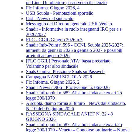
on Line. Un ulteriore passo verso il silenzio
Flc Informa. Giugno 2026, 4
USB Scuola - Prenotazioni sportello
Cisl - News dal sindacato
Messaggio del Direttore generale USR Veneto
Snadir - Informativa in ruolo insegnanti IRC per a.s.
2026/2027
FLC - CGIL Giugno 2026 n.3
Snadir Info-Point n.596 - CCNL Scuola 2025-2027:
aumenti da gennaio 2025 a gennaio 2027 e possibili
arretrati ad agosto 2026
[FLC CGIL] Personale ATA: basta precariato.
Volantino per albo sindacale
Snals Confsal Posizione Snals su Passweb
Campagna NASPI SCUOLA 2026
Flc Informa. Giugno 2026, 2
Snadir News n.906 - Professione i.r. 06/2026
Snadir Info-point n.589. All'albo sindacale ex art.25
legge 300/1970
A scuola, diamo forma al futuro - News dal sindacato,
N. 10 del 05 giugno 2026
RASSEGNA SINDACALE ANIEF N. 22 - 8
GIUGNO 2026
Snadir Info-point n.587. All'albo sindacale ex art.25
legge 300/1970 - Veneto – Concorso ordinario – Nuova