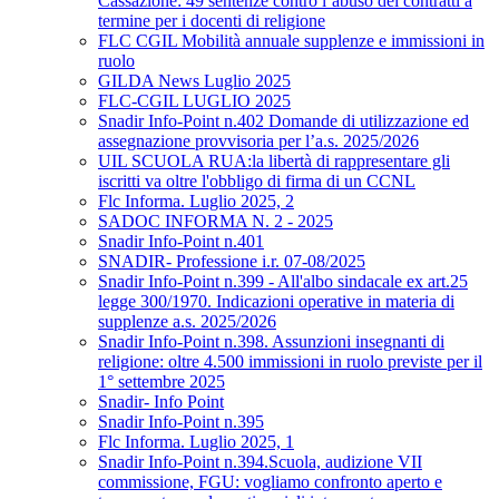
Cassazione: 49 sentenze contro l’abuso dei contratti a
termine per i docenti di religione
FLC CGIL Mobilità annuale supplenze e immissioni in
ruolo
GILDA News Luglio 2025
FLC-CGIL LUGLIO 2025
Snadir Info-Point n.402 Domande di utilizzazione ed
assegnazione provvisoria per l’a.s. 2025/2026
UIL SCUOLA RUA:la libertà di rappresentare gli
iscritti va oltre l'obbligo di firma di un CCNL
Flc Informa. Luglio 2025, 2
SADOC INFORMA N. 2 - 2025
Snadir Info-Point n.401
SNADIR- Professione i.r. 07-08/2025
Snadir Info-Point n.399 - All'albo sindacale ex art.25
legge 300/1970. Indicazioni operative in materia di
supplenze a.s. 2025/2026
Snadir Info-Point n.398. Assunzioni insegnanti di
religione: oltre 4.500 immissioni in ruolo previste per il
1° settembre 2025
Snadir- Info Point
Snadir Info-Point n.395
Flc Informa. Luglio 2025, 1
Snadir Info-Point n.394.Scuola, audizione VII
commissione, FGU: vogliamo confronto aperto e