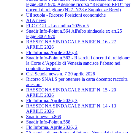
legge 300/1970. Adesione ricorso “Recupero RPD” per
docenti di religione (N27, N28 e Supplenze Brevi)
Uil scuola - Ricorso Posizioni economiche
ATA news
FLC CGIL - Locandina 2026 n.5
Snadir Info-Point n.564 All'albo sindacale ex art.25
legge 300/1970
RASSEGNA SINDACALE ANIEF N. 16 - 27
APRILE 2026
Flc Informa. Aprile 2026, 4
Snadir Info-Point n.562 - Risarciti i docenti di religione:
la Corte d’Appello di Venezia sancisce l’abuso nei
contratti a termine
Cisl Scuola news n. 7 20 aprile 2026
Ricorso SNALS per ottenere la carta docente: raccolta
adesioni
RASSEGNA SINDACALE ANIEF N. 15 - 20
APRILE 2026
Flc Informa. Aprile 2026, 3
RASSEGNA SINDACALE ANIEF N. 14 - 13
APRILE 2026
Snadir news n.869
Snadir Info-Point n.558
Flc Informa. Aprile 2026, 2
"A scuola, diamo forma al futuro - News dal sindacato.