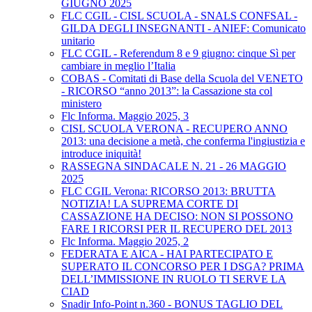
GIUGNO 2025
FLC CGIL - CISL SCUOLA - SNALS CONFSAL -
GILDA DEGLI INSEGNANTI - ANIEF: Comunicato
unitario
FLC CGIL - Referendum 8 e 9 giugno: cinque Sì per
cambiare in meglio l’Italia
COBAS - Comitati di Base della Scuola del VENETO
- RICORSO “anno 2013”: la Cassazione sta col
ministero
Flc Informa. Maggio 2025, 3
CISL SCUOLA VERONA - RECUPERO ANNO
2013: una decisione a metà, che conferma l'ingiustizia e
introduce iniquità!
RASSEGNA SINDACALE N. 21 - 26 MAGGIO
2025
FLC CGIL Verona: RICORSO 2013: BRUTTA
NOTIZIA! LA SUPREMA CORTE DI
CASSAZIONE HA DECISO: NON SI POSSONO
FARE I RICORSI PER IL RECUPERO DEL 2013
Flc Informa. Maggio 2025, 2
FEDERATA E AICA - HAI PARTECIPATO E
SUPERATO IL CONCORSO PER I DSGA? PRIMA
DELL’IMMISSIONE IN RUOLO TI SERVE LA
CIAD
Snadir Info-Point n.360 - BONUS TAGLIO DEL