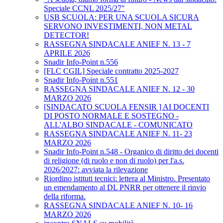
Speciale CCNL 2025/27"
USB SCUOLA: PER UNA SCUOLA SICURA
SERVONO INVESTIMENTI, NON METAL
DETECTOR!
RASSEGNA SINDACALE ANIEF N. 13 - 7
APRILE 2026
Snadir Info-Point n.556
[FLC CGIL] Speciale contratto 2025-2027
Snadir Info-Point n.551
RASSEGNA SINDACALE ANIEF N. 12 - 30
MARZO 2026
[SINDACATO SCUOLA FENSIR ] AI DOCENTI
DI POSTO NORMALE E SOSTEGNO -
ALL'ALBO SINDACALE - COMUNICATO
RASSEGNA SINDACALE ANIEF N. 11- 23
MARZO 2026
Snadir Info-Point n.548 - Organico di diritto dei docenti
di religione (di ruolo e non di ruolo) per l'a.s.
2026/2027: avviata la rilevazione
Riordino istituti tecnici: lettera al Ministro. Presentato
un emendamento al DL PNRR per ottenere il rinvio
della riforma.
RASSEGNA SINDACALE ANIEF N. 10- 16
MARZO 2026