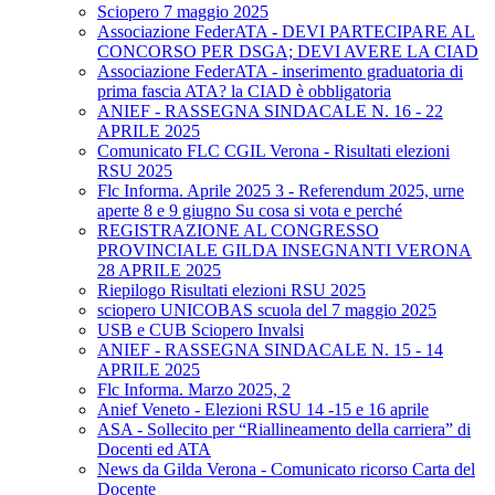
Sciopero 7 maggio 2025
Associazione FederATA - DEVI PARTECIPARE AL
CONCORSO PER DSGA; DEVI AVERE LA CIAD
Associazione FederATA - inserimento graduatoria di
prima fascia ATA? la CIAD è obbligatoria
ANIEF - RASSEGNA SINDACALE N. 16 - 22
APRILE 2025
Comunicato FLC CGIL Verona - Risultati elezioni
RSU 2025
Flc Informa. Aprile 2025 3 - Referendum 2025, urne
aperte 8 e 9 giugno Su cosa si vota e perché
REGISTRAZIONE AL CONGRESSO
PROVINCIALE GILDA INSEGNANTI VERONA
28 APRILE 2025
Riepilogo Risultati elezioni RSU 2025
sciopero UNICOBAS scuola del 7 maggio 2025
USB e CUB Sciopero Invalsi
ANIEF - RASSEGNA SINDACALE N. 15 - 14
APRILE 2025
Flc Informa. Marzo 2025, 2
Anief Veneto - Elezioni RSU 14 -15 e 16 aprile
ASA - Sollecito per “Riallineamento della carriera” di
Docenti ed ATA
News da Gilda Verona - Comunicato ricorso Carta del
Docente