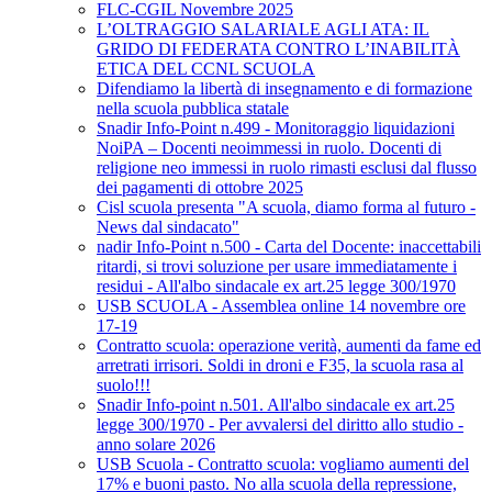
FLC-CGIL Novembre 2025
L’OLTRAGGIO SALARIALE AGLI ATA: IL
GRIDO DI FEDERATA CONTRO L’INABILITÀ
ETICA DEL CCNL SCUOLA
Difendiamo la libertà di insegnamento e di formazione
nella scuola pubblica statale
Snadir Info-Point n.499 - Monitoraggio liquidazioni
NoiPA – Docenti neoimmessi in ruolo. Docenti di
religione neo immessi in ruolo rimasti esclusi dal flusso
dei pagamenti di ottobre 2025
Cisl scuola presenta "A scuola, diamo forma al futuro -
News dal sindacato"
nadir Info-Point n.500 - Carta del Docente: inaccettabili
ritardi, si trovi soluzione per usare immediatamente i
residui - All'albo sindacale ex art.25 legge 300/1970
USB SCUOLA - Assemblea online 14 novembre ore
17-19
Contratto scuola: operazione verità, aumenti da fame ed
arretrati irrisori. Soldi in droni e F35, la scuola rasa al
suolo!!!
Snadir Info-point n.501. All'albo sindacale ex art.25
legge 300/1970 - Per avvalersi del diritto allo studio -
anno solare 2026
USB Scuola - Contratto scuola: vogliamo aumenti del
17% e buoni pasto. No alla scuola della repressione,