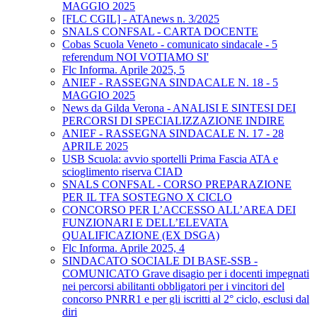
MAGGIO 2025
[FLC CGIL] - ATAnews n. 3/2025
SNALS CONFSAL - CARTA DOCENTE
Cobas Scuola Veneto - comunicato sindacale - 5
referendum NOI VOTIAMO SI'
Flc Informa. Aprile 2025, 5
ANIEF - RASSEGNA SINDACALE N. 18 - 5
MAGGIO 2025
News da Gilda Verona - ANALISI E SINTESI DEI
PERCORSI DI SPECIALIZZAZIONE INDIRE
ANIEF - RASSEGNA SINDACALE N. 17 - 28
APRILE 2025
USB Scuola: avvio sportelli Prima Fascia ATA e
scioglimento riserva CIAD
SNALS CONFSAL - CORSO PREPARAZIONE
PER IL TFA SOSTEGNO X CICLO
CONCORSO PER L’ACCESSO ALL’AREA DEI
FUNZIONARI E DELL’ELEVATA
QUALIFICAZIONE (EX DSGA)
Flc Informa. Aprile 2025, 4
SINDACATO SOCIALE DI BASE-SSB -
COMUNICATO Grave disagio per i docenti impegnati
nei percorsi abilitanti obbligatori per i vincitori del
concorso PNRR1 e per gli iscritti al 2° ciclo, esclusi dal
diri