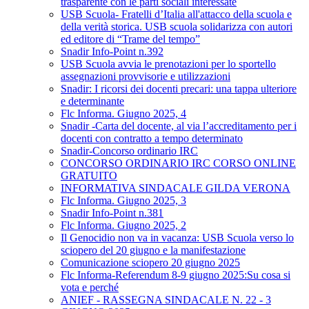
trasparente con le parti sociali interessate
USB Scuola- Fratelli d’Italia all'attacco della scuola e
della verità storica. USB scuola solidarizza con autori
ed editore di “Trame del tempo”
Snadir Info-Point n.392
USB Scuola avvia le prenotazioni per lo sportello
assegnazioni provvisorie e utilizzazioni
Snadir: I ricorsi dei docenti precari: una tappa ulteriore
e determinante
Flc Informa. Giugno 2025, 4
Snadir -Carta del docente, al via l’accreditamento per i
docenti con contratto a tempo determinato
Snadir-Concorso ordinario IRC
CONCORSO ORDINARIO IRC CORSO ONLINE
GRATUITO
INFORMATIVA SINDACALE GILDA VERONA
Flc Informa. Giugno 2025, 3
Snadir Info-Point n.381
Flc Informa. Giugno 2025, 2
Il Genocidio non va in vacanza: USB Scuola verso lo
sciopero del 20 giugno e la manifestazione
Comunicazione sciopero 20 giugno 2025
Flc Informa-Referendum 8-9 giugno 2025:Su cosa si
vota e perché
ANIEF - RASSEGNA SINDACALE N. 22 - 3