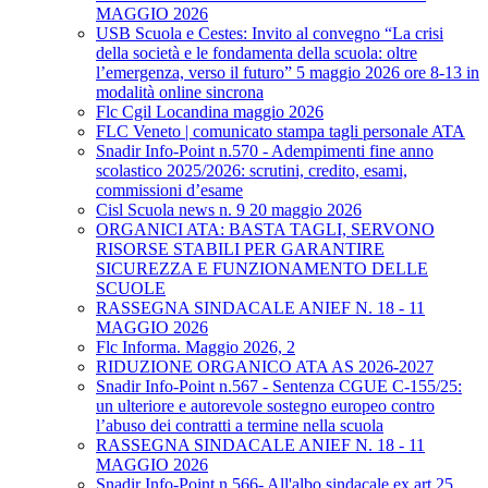
MAGGIO 2026
USB Scuola e Cestes: Invito al convegno “La crisi
della società e le fondamenta della scuola: oltre
l’emergenza, verso il futuro” 5 maggio 2026 ore 8-13 in
modalità online sincrona
Flc Cgil Locandina maggio 2026
FLC Veneto | comunicato stampa tagli personale ATA
Snadir Info-Point n.570 - Adempimenti fine anno
scolastico 2025/2026: scrutini, credito, esami,
commissioni d’esame
Cisl Scuola news n. 9 20 maggio 2026
ORGANICI ATA: BASTA TAGLI, SERVONO
RISORSE STABILI PER GARANTIRE
SICUREZZA E FUNZIONAMENTO DELLE
SCUOLE
RASSEGNA SINDACALE ANIEF N. 18 - 11
MAGGIO 2026
Flc Informa. Maggio 2026, 2
RIDUZIONE ORGANICO ATA AS 2026-2027
Snadir Info-Point n.567 - Sentenza CGUE C‑155/25:
un ulteriore e autorevole sostegno europeo contro
l’abuso dei contratti a termine nella scuola
RASSEGNA SINDACALE ANIEF N. 18 - 11
MAGGIO 2026
Snadir Info-Point n.566- All'albo sindacale ex art.25