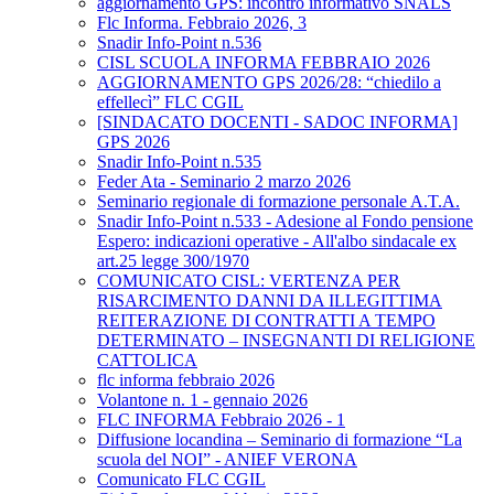
aggiornamento GPS: incontro informativo SNALS
Flc Informa. Febbraio 2026, 3
Snadir Info-Point n.536
CISL SCUOLA INFORMA FEBBRAIO 2026
AGGIORNAMENTO GPS 2026/28: “chiedilo a
effellecì” FLC CGIL
[SINDACATO DOCENTI - SADOC INFORMA]
GPS 2026
Snadir Info-Point n.535
Feder Ata - Seminario 2 marzo 2026
Seminario regionale di formazione personale A.T.A.
Snadir Info-Point n.533 - Adesione al Fondo pensione
Espero: indicazioni operative - All'albo sindacale ex
art.25 legge 300/1970
COMUNICATO CISL: VERTENZA PER
RISARCIMENTO DANNI DA ILLEGITTIMA
REITERAZIONE DI CONTRATTI A TEMPO
DETERMINATO – INSEGNANTI DI RELIGIONE
CATTOLICA
flc informa febbraio 2026
Volantone n. 1 - gennaio 2026
FLC INFORMA Febbraio 2026 - 1
Diffusione locandina – Seminario di formazione “La
scuola del NOI” - ANIEF VERONA
Comunicato FLC CGIL