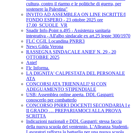
cultura, contro il riarmo e le politiche di guerra, per
sostenere la Palestina"
INVITO AD ASSEMBLEA ON LINE ISCRITTE/I
FONDO ESPERO - 23 ottobre 2025 ore
17.00_SCUOLE_VR
Snadir Info-Point n.495 - Assistenza sanitaria
integrativa - All'albo sindacale ex art.25 legge 300/1970
FLC CGIL Locandina PNRR3
News Gilda Verona
RASSEGNA SINDACALE ANIEF N. 29 - 20
OTTOBRE 2025
Anief
Flc Informa.
LA DIGNITA' CALPESTATA DEL PERSONALE
ATA
CONCORSI ATA TRIENNALI? SI CON
ADEGUAMENTO STIPENDIALE
USB: Assemblea online aperta. DDL Gasparri:
conoscerlo per combatterlo
CONCORSO PNRR3 DOCENTI SECONDARIA I e
II GRADO … PREPARIAMOCI ALLA PROVA
SCRITTA
Indicazioni nazionali e DDL Gasparri: stessa faccia
della nuova scuola del ventennio. L’Alleanza Studenti-
Lavoratori rafforza la battaglia per una nuova scuola