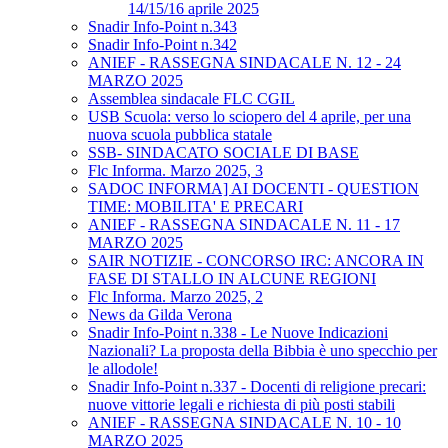
14/15/16 aprile 2025
Snadir Info-Point n.343
Snadir Info-Point n.342
ANIEF - RASSEGNA SINDACALE N. 12 - 24
MARZO 2025
Assemblea sindacale FLC CGIL
USB Scuola: verso lo sciopero del 4 aprile, per una
nuova scuola pubblica statale
SSB- SINDACATO SOCIALE DI BASE
Flc Informa. Marzo 2025, 3
SADOC INFORMA] AI DOCENTI - QUESTION
TIME: MOBILITA' E PRECARI
ANIEF - RASSEGNA SINDACALE N. 11 - 17
MARZO 2025
SAIR NOTIZIE - CONCORSO IRC: ANCORA IN
FASE DI STALLO IN ALCUNE REGIONI
Flc Informa. Marzo 2025, 2
News da Gilda Verona
Snadir Info-Point n.338 - Le Nuove Indicazioni
Nazionali? La proposta della Bibbia è uno specchio per
le allodole!
Snadir Info-Point n.337 - Docenti di religione precari:
nuove vittorie legali e richiesta di più posti stabili
ANIEF - RASSEGNA SINDACALE N. 10 - 10
MARZO 2025