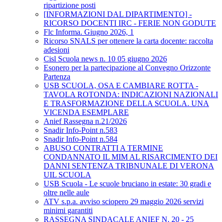
ripartizione posti
[INFORMAZIONI DAL DIPARTIMENTO] -
RICORSO DOCENTI IRC - FERIE NON GODUTE
Flc Informa. Giugno 2026, 1
Ricorso SNALS per ottenere la carta docente: raccolta
adesioni
Cisl Scuola news n. 10 05 giugno 2026
Esonero per la partecipazione al Convegno Orizzonte
Partenza
USB SCUOLA, OSA E CAMBIARE ROTTA -
TAVOLA ROTONDA: INDICAZIONI NAZIONALI
E TRASFORMAZIONE DELLA SCUOLA. UNA
VICENDA ESEMPLARE
Anief Rassegna n.21/2026
Snadir Info-Point n.583
Snadir Info-Point n.584
ABUSO CONTRATTI A TERMINE
CONDANNATO IL MIM AL RISARCIMENTO DEI
DANNI SENTENZA TRIBNUNALE DI VERONA
UIL SCUOLA
USB Scuola - Le scuole bruciano in estate: 30 gradi e
oltre nelle aule
ATV s.p.a. avviso sciopero 29 maggio 2026 servizi
minimi garantiti
RASSEGNA SINDACALE ANIEF N. 20 - 25