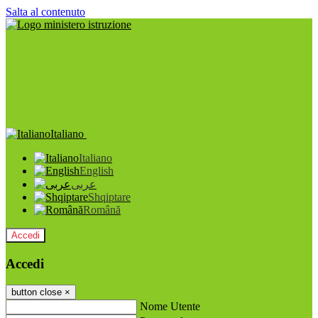
Salta al contenuto
Italiano
Italiano
English
عربى
Shqiptare
Română
Accedi
Accedi
button close
×
Nome Utente