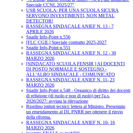
Speciale CCNL 2025/27"
USB SCUOLA: PER UNA SCUOLA SICURA
SERVONO INVESTIMENTI, NON METAL
DETECTOR!
RASSEGNA SINDACALE ANIEF N. 13 - 7
APRILE 2026
Snadir Info-Point n.556
[FLC CGIL] Speciale contratto 2025-2027
Snadir Info-Point n.551
RASSEGNA SINDACALE ANIEF N. 12 - 30
MARZO 2026
[SINDACATO SCUOLA FENSIR ] AI DOCENTI
DI POSTO NORMALE E SOSTEGNO -
ALL'ALBO SINDACALE - COMUNICATO
RASSEGNA SINDACALE ANIEF N. 11- 23
MARZO 2026
Snadir Info-Point n.548 - Organico di diritto dei docenti
di religione (di ruolo e non di ruolo) per l'a.s.
2026/2027: avviata la rilevazione
Riordino istituti tecnici: lettera al Ministro. Presentato
un emendamento al DL PNRR per ottenere il rinvio
della riforma.
RASSEGNA SINDACALE ANIEF N. 10- 16
MARZO 2026