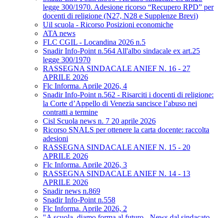
legge 300/1970. Adesione ricorso “Recupero RPD” per
docenti di religione (N27, N28 e Supplenze Brevi)
Uil scuola - Ricorso Posizioni economiche
ATA news
FLC CGIL - Locandina 2026 n.5
Snadir Info-Point n.564 All'albo sindacale ex art.25
legge 300/1970
RASSEGNA SINDACALE ANIEF N. 16 - 27
APRILE 2026
Flc Informa. Aprile 2026, 4
Snadir Info-Point n.562 - Risarciti i docenti di religione:
la Corte d’Appello di Venezia sancisce l’abuso nei
contratti a termine
Cisl Scuola news n. 7 20 aprile 2026
Ricorso SNALS per ottenere la carta docente: raccolta
adesioni
RASSEGNA SINDACALE ANIEF N. 15 - 20
APRILE 2026
Flc Informa. Aprile 2026, 3
RASSEGNA SINDACALE ANIEF N. 14 - 13
APRILE 2026
Snadir news n.869
Snadir Info-Point n.558
Flc Informa. Aprile 2026, 2
"A scuola, diamo forma al futuro - News dal sindacato.