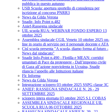
pubblica in questo autunno
USB Scuola: apertura sportello di consulenza per
iscrizione al concorso PNRR3
News da Gilda Verona
Snadir- Info Point n.482
Anief-Rassegna sindacale
UIL scuola RUA: WEBINAR FONDO ESPERO 13
ottobre 2025
Assemblea sindacale CGIL Veneto 10 ottobre 2025 on-
line in orario di servizio per il personale docente e ATA
Cisl scuola presenta "A scuola, diamo forma al futuro -
News dal sindacato"
Snadir Info-Point n.490 - Flotilla e MEAN: corridoi
umanitari di Pace da proteggere - Dall’impegno civile
di Gaza all’azione nonviolenta in Ucraina, Snadir
rilancia l’appello alle Istituzioni italiane
Flc Informa
News da Gilda Verona
Integrazione sciopero 03 ottobre 2025 SSPG classe 3C
ANIEF: RASSEGNA SINDACALE N. 26 - 29
SETTEMBRE 2025
sciopero intera giornata 03 ottobre 2025 S.I. COBAS
ASSEMBLEA SINDACALE REGIONALE UIL
SCUOLA RUA 06 OTTOBRE 2025
RASSEGNA SINDACALE ANIEF N. 29 - 22