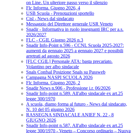
on Line. Un ulteriore passo verso il silenzio
Flc Informa. Giugno 2026, 4
USB Scuola - Prenotazioni sportello
Cisl - News dal sindacato
Messaggio del Direttore generale USR Veneto
Snadir - Informativa in ruolo insegnanti IRC per a.s.
2026/2027
FLC - CGIL Giugno 2026 n.3
Snadir Info-Point n.596 - CCNL Scuola 2025-2027:
aumenti da gennaio 2025 a gennaio 2027 e possibili
arretrati ad agosto 2026
[FLC CGIL] Personale ATA: basta precariato.
Volantino per albo sindacale
Snals Confsal Posizione Snals su Passweb
Campagna NASPI SCUOLA 2026
Flc Informa. Giugno 2026, 2
Snadir News n.906 - Professione i.r. 06/2026
Snadir Info-point n.589. All'albo sindacale ex art.25
legge 300/1970
A scuola, diamo forma al futuro - News dal sindacato,
N. 10 del 05 giugno 2026
RASSEGNA SINDACALE ANIEF N. 22 - 8
GIUGNO 2026
Snadir Info-point n.587. All'albo sindacale ex art.25
legge 300/1970 - Veneto – Concorso ordinario – Nuova