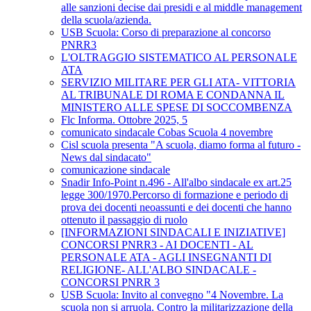
alle sanzioni decise dai presidi e al middle management
della scuola/azienda.
USB Scuola: Corso di preparazione al concorso
PNRR3
L'OLTRAGGIO SISTEMATICO AL PERSONALE
ATA
SERVIZIO MILITARE PER GLI ATA- VITTORIA
AL TRIBUNALE DI ROMA E CONDANNA IL
MINISTERO ALLE SPESE DI SOCCOMBENZA
Flc Informa. Ottobre 2025, 5
comunicato sindacale Cobas Scuola 4 novembre
Cisl scuola presenta "A scuola, diamo forma al futuro -
News dal sindacato"
comunicazione sindacale
Snadir Info-Point n.496 - All'albo sindacale ex art.25
legge 300/1970.Percorso di formazione e periodo di
prova dei docenti neoassunti e dei docenti che hanno
ottenuto il passaggio di ruolo
[INFORMAZIONI SINDACALI E INIZIATIVE]
CONCORSI PNRR3 - AI DOCENTI - AL
PERSONALE ATA - AGLI INSEGNANTI DI
RELIGIONE- ALL'ALBO SINDACALE -
CONCORSI PNRR 3
USB Scuola: Invito al convegno "4 Novembre. La
scuola non si arruola. Contro la militarizzazione della