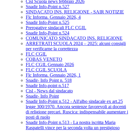
Cisl Scuola news febbraio 2026
Snadir Info-Point n.527
SINDACATO INS. RELIGIONE - SAIR NOTIZIE
Flc Informa. Gennaio 2026, 4
Snadir Info-Point n.525
Prerogative sindacali FLC CGIL
Snadir Info-Point n.524
COMUNICATO SINDACATO INS. RELIGIONE
ARRETRATI SCUOLA 2024 – 2025: alcuni consigli
per verificarne la correttezza
FLC CGIL
COBAS VENETO
FLC CGIL Gennaio 2026
FLC CGIL SCUOLA
Flc Informa. Gennaio 2026, 1
Snadir- Info Point n. 518
Snadir Info-point n.517
Cisl - News dal sindacato
Snadir- Info Point
Snadir Info-Point n.512 - All'albo sindacale ex art.25
legge 300/1970. Ancora sentenze favorevoli ai docenti
di religione precari. Ruscica: indispensabile aumentare i
posti di ruolo
Snadir Info-Point n.513 - La nostra iscritta Maria
Raspatelli vince per la seconda volta un prestigioso