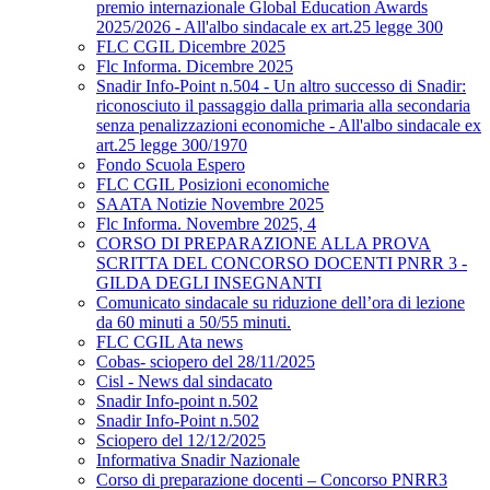
premio internazionale Global Education Awards
2025/2026 - All'albo sindacale ex art.25 legge 300
FLC CGIL Dicembre 2025
Flc Informa. Dicembre 2025
Snadir Info-Point n.504 - Un altro successo di Snadir:
riconosciuto il passaggio dalla primaria alla secondaria
senza penalizzazioni economiche - All'albo sindacale ex
art.25 legge 300/1970
Fondo Scuola Espero
FLC CGIL Posizioni economiche
SAATA Notizie Novembre 2025
Flc Informa. Novembre 2025, 4
CORSO DI PREPARAZIONE ALLA PROVA
SCRITTA DEL CONCORSO DOCENTI PNRR 3 -
GILDA DEGLI INSEGNANTI
Comunicato sindacale su riduzione dell’ora di lezione
da 60 minuti a 50/55 minuti.
FLC CGIL Ata news
Cobas- sciopero del 28/11/2025
Cisl - News dal sindacato
Snadir Info-point n.502
Snadir Info-Point n.502
Sciopero del 12/12/2025
Informativa Snadir Nazionale
Corso di preparazione docenti – Concorso PNRR3