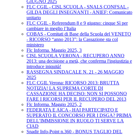
GIUGNO 2025
FLC CGIL - CISL SCUOLA - SNALS CONFSAL -
GILDA DEGLI INSEGNANTI - ANIEF: Comunicato
unitario
FLC CGIL - Referendum 8 e 9 giugno: cinque Sì per
cambiare in meglio l’Italia
COBAS - Comitati di Base della Scuola del VENETO
- RICORSO “anno 2013”: la Cassazione sta col
ministero
Flc Informa. Maggio 2025, 3
CISL SCUOLA VERONA - RECUPERO ANNO
2013: una decisione a metà, che conferma l'ingiustizia e
introduce iniquità!
RASSEGNA SINDACALE N. 21 - 26 MAGGIO
2025
FLC CGIL Verona: RICORSO 2013: BRUTTA
NOTIZIA! LA SUPREMA CORTE DI
CASSAZIONE HA DECISO: NON SI POSSONO
FARE I RICORSI PER IL RECUPERO DEL 2013
Flc Informa. Maggio 2025, 2
FEDERATA E AICA - HAI PARTECIPATO E
SUPERATO IL CONCORSO PER I DSGA? PRIMA
DELL’IMMISSIONE IN RUOLO TI SERVE LA
CIAD
Snadir Info-Point n.360 - BONUS TAGLIO DEL