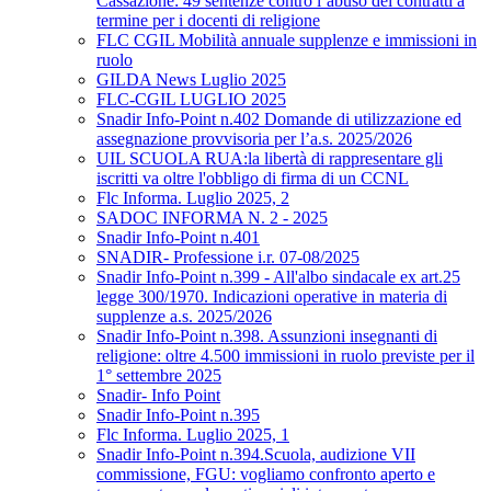
Cassazione: 49 sentenze contro l’abuso dei contratti a
termine per i docenti di religione
FLC CGIL Mobilità annuale supplenze e immissioni in
ruolo
GILDA News Luglio 2025
FLC-CGIL LUGLIO 2025
Snadir Info-Point n.402 Domande di utilizzazione ed
assegnazione provvisoria per l’a.s. 2025/2026
UIL SCUOLA RUA:la libertà di rappresentare gli
iscritti va oltre l'obbligo di firma di un CCNL
Flc Informa. Luglio 2025, 2
SADOC INFORMA N. 2 - 2025
Snadir Info-Point n.401
SNADIR- Professione i.r. 07-08/2025
Snadir Info-Point n.399 - All'albo sindacale ex art.25
legge 300/1970. Indicazioni operative in materia di
supplenze a.s. 2025/2026
Snadir Info-Point n.398. Assunzioni insegnanti di
religione: oltre 4.500 immissioni in ruolo previste per il
1° settembre 2025
Snadir- Info Point
Snadir Info-Point n.395
Flc Informa. Luglio 2025, 1
Snadir Info-Point n.394.Scuola, audizione VII
commissione, FGU: vogliamo confronto aperto e