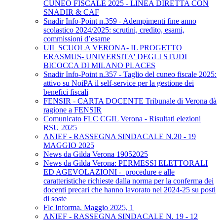
CUNEO FISCALE 2025 - LINEA DIRETTA CON
SNADIR & CAF
Snadir Info-Point n.359 - Adempimenti fine anno
scolastico 2024/2025: scrutini, credito, esami,
commissioni d’esame
UIL SCUOLA VERONA- IL PROGETTO
ERASMUS- UNIVERSITA' DEGLI STUDI
BICOCCA DI MILANO PLACES
Snadir Info-Point n.357 - Taglio del cuneo fiscale 2025:
attivo su NoiPA il self-service per la gestione dei
benefici fiscali
FENSIR - CARTA DOCENTE Tribunale di Verona dà
ragione a FENSIR
Comunicato FLC CGIL Verona - Risultati elezioni
RSU 2025
ANIEF - RASSEGNA SINDACALE N.20 - 19
MAGGIO 2025
News da Gilda Verona 19052025
News da Gilda Verona: PERMESSI ELETTORALI
ED AGEVOLAZIONI - procedure e alle
caratteristiche richieste dalla norma per la conferma dei
docenti precari che hanno lavorato nel 2024-25 su posti
di soste
Flc Informa. Maggio 2025, 1
ANIEF - RASSEGNA SINDACALE N. 19 - 12