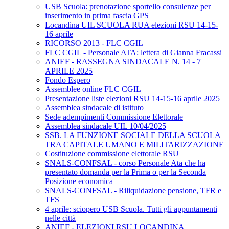
USB Scuola: prenotazione sportello consulenze per
inserimento in prima fascia GPS
Locandina UIL SCUOLA RUA elezioni RSU 14-15-
16 aprile
RICORSO 2013 - FLC CGIL
FLC CGIL - Personale ATA: lettera di Gianna Fracassi
ANIEF - RASSEGNA SINDACALE N. 14 - 7
APRILE 2025
Fondo Espero
Assemblee online FLC CGIL
Presentazione liste elezioni RSU 14-15-16 aprile 2025
Assemblea sindacale di istituto
Sede adempimenti Commissione Elettorale
Assemblea sindacale UIL 10/04/2025
SSB. LA FUNZIONE SOCIALE DELLA SCUOLA
TRA CAPITALE UMANO E MILITARIZZAZIONE
Costituzione commissione elettorale RSU
SNALS-CONFSAL - corso Personale Ata che ha
presentato domanda per la Prima o per la Seconda
Posizione economica
SNALS-CONFSAL - Riliquidazione pensione, TFR e
TFS
4 aprile: sciopero USB Scuola. Tutti gli appuntamenti
nelle città
ANIEF - ELEZIONI RSU LOCANDINA