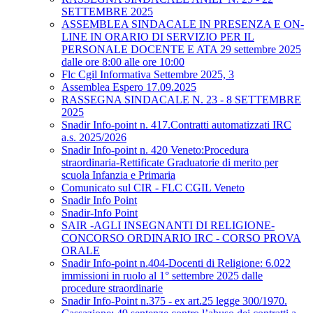
SETTEMBRE 2025
ASSEMBLEA SINDACALE IN PRESENZA E ON-
LINE IN ORARIO DI SERVIZIO PER IL
PERSONALE DOCENTE E ATA 29 settembre 2025
dalle ore 8:00 alle ore 10:00
Flc Cgil Informativa Settembre 2025, 3
Assemblea Espero 17.09.2025
RASSEGNA SINDACALE N. 23 - 8 SETTEMBRE
2025
Snadir Info-point n. 417.Contratti automatizzati IRC
a.s. 2025/2026
Snadir Info-point n. 420 Veneto:Procedura
straordinaria-Rettificate Graduatorie di merito per
scuola Infanzia e Primaria
Comunicato sul CIR - FLC CGIL Veneto
Snadir Info Point
Snadir-Info Point
SAIR -AGLI INSEGNANTI DI RELIGIONE-
CONCORSO ORDINARIO IRC - CORSO PROVA
ORALE
Snadir Info-point n.404-Docenti di Religione: 6.022
immissioni in ruolo al 1° settembre 2025 dalle
procedure straordinarie
Snadir Info-Point n.375 - ex art.25 legge 300/1970.