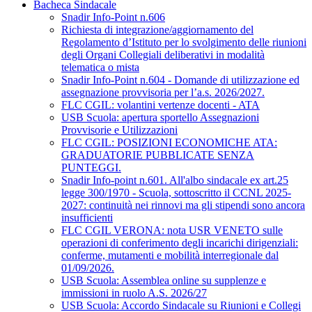
Bacheca Sindacale
Snadir Info-Point n.606
Richiesta di integrazione/aggiornamento del
Regolamento d’Istituto per lo svolgimento delle riunioni
degli Organi Collegiali deliberativi in modalità
telematica o mista
Snadir Info-Point n.604 - Domande di utilizzazione ed
assegnazione provvisoria per l’a.s. 2026/2027.
FLC CGIL: volantini vertenze docenti - ATA
USB Scuola: apertura sportello Assegnazioni
Provvisorie e Utilizzazioni
FLC CGIL: POSIZIONI ECONOMICHE ATA:
GRADUATORIE PUBBLICATE SENZA
PUNTEGGI.
Snadir Info-point n.601. All'albo sindacale ex art.25
legge 300/1970 - Scuola, sottoscritto il CCNL 2025-
2027: continuità nei rinnovi ma gli stipendi sono ancora
insufficienti
FLC CGIL VERONA: nota USR VENETO sulle
operazioni di conferimento degli incarichi dirigenziali:
conferme, mutamenti e mobilità interregionale dal
01/09/2026.
USB Scuola: Assemblea online su supplenze e
immissioni in ruolo A.S. 2026/27
USB Scuola: Accordo Sindacale su Riunioni e Collegi