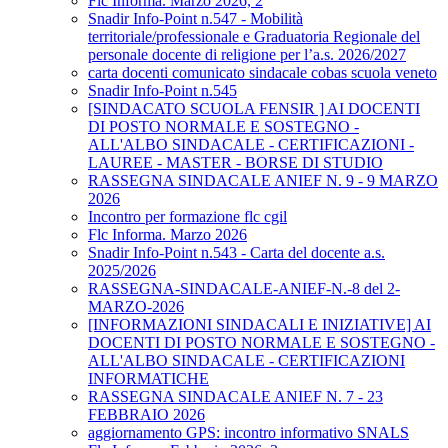
Flc Informa. Marzo 2026, 2
Snadir Info-Point n.547 - Mobilità
territoriale/professionale e Graduatoria Regionale del
personale docente di religione per l’a.s. 2026/2027
carta docenti comunicato sindacale cobas scuola veneto
Snadir Info-Point n.545
[SINDACATO SCUOLA FENSIR ] AI DOCENTI
DI POSTO NORMALE E SOSTEGNO -
ALL'ALBO SINDACALE - CERTIFICAZIONI -
LAUREE - MASTER - BORSE DI STUDIO
RASSEGNA SINDACALE ANIEF N. 9 - 9 MARZO
2026
Incontro per formazione flc cgil
Flc Informa. Marzo 2026
Snadir Info-Point n.543 - Carta del docente a.s.
2025/2026
RASSEGNA-SINDACALE-ANIEF-N.-8 del 2-
MARZO-2026
[INFORMAZIONI SINDACALI E INIZIATIVE] AI
DOCENTI DI POSTO NORMALE E SOSTEGNO -
ALL'ALBO SINDACALE - CERTIFICAZIONI
INFORMATICHE
RASSEGNA SINDACALE ANIEF N. 7 - 23
FEBBRAIO 2026
aggiornamento GPS: incontro informativo SNALS