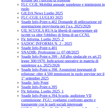
termine per i docenti di religione
FLC CGIL Mobilità annuale supplenze e immissioni in
ruolo
GILDA News Luglio 2025
FLC-CGIL LUGLIO 2025
Snadir Info-Point n.402 Domande di utilizzazione ed
assegnazione provvisoria per l’a.s. 2025/2026
UIL SCUOLA RUA:la libertà di rappresentare gli
iscritti va oltre l'obbligo di firma di un CCNL
Flc Informa. Luglio 2025, 2
SADOC INFORMA N. 2 - 2025
Snadir Info-Point n.401
SNADIR- Professione i.r. 07-08/2025
Snadir Info-Point n.399 - All'albo sindacale ex art.25
legge 300/1970. Indicazioni operative in materia di
supplenze a.s. 2025/2026
Snadir Info-Point n.398. Assunzioni insegnanti di
religione: oltre 4.500 immissioni in ruolo previste per il
1° settembre 2025
Snadir- Info Point
Snadir Info-Point n.395
Flc Informa. Luglio 2025, 1
Snadir Info-Point n.394.Scuola, audizione VII
commissione, FGU: vogliamo confronto aperto e
trasparente con le parti sociali interessate