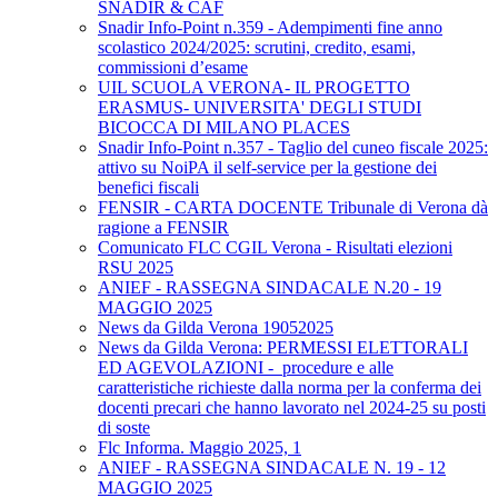
SNADIR & CAF
Snadir Info-Point n.359 - Adempimenti fine anno
scolastico 2024/2025: scrutini, credito, esami,
commissioni d’esame
UIL SCUOLA VERONA- IL PROGETTO
ERASMUS- UNIVERSITA' DEGLI STUDI
BICOCCA DI MILANO PLACES
Snadir Info-Point n.357 - Taglio del cuneo fiscale 2025:
attivo su NoiPA il self-service per la gestione dei
benefici fiscali
FENSIR - CARTA DOCENTE Tribunale di Verona dà
ragione a FENSIR
Comunicato FLC CGIL Verona - Risultati elezioni
RSU 2025
ANIEF - RASSEGNA SINDACALE N.20 - 19
MAGGIO 2025
News da Gilda Verona 19052025
News da Gilda Verona: PERMESSI ELETTORALI
ED AGEVOLAZIONI - procedure e alle
caratteristiche richieste dalla norma per la conferma dei
docenti precari che hanno lavorato nel 2024-25 su posti
di soste
Flc Informa. Maggio 2025, 1
ANIEF - RASSEGNA SINDACALE N. 19 - 12
MAGGIO 2025