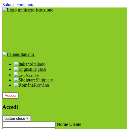
Salta al contenuto
Italiano
Italiano
English
عربى
Shqiptare
Română
Accedi
Accedi
button close
×
Nome Utente