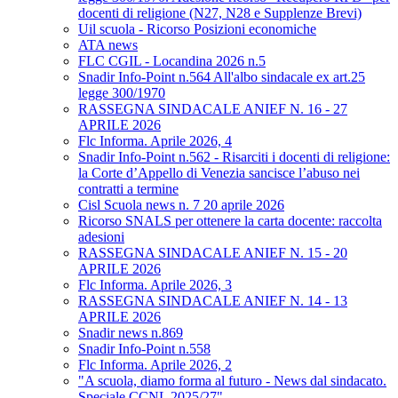
docenti di religione (N27, N28 e Supplenze Brevi)
Uil scuola - Ricorso Posizioni economiche
ATA news
FLC CGIL - Locandina 2026 n.5
Snadir Info-Point n.564 All'albo sindacale ex art.25
legge 300/1970
RASSEGNA SINDACALE ANIEF N. 16 - 27
APRILE 2026
Flc Informa. Aprile 2026, 4
Snadir Info-Point n.562 - Risarciti i docenti di religione:
la Corte d’Appello di Venezia sancisce l’abuso nei
contratti a termine
Cisl Scuola news n. 7 20 aprile 2026
Ricorso SNALS per ottenere la carta docente: raccolta
adesioni
RASSEGNA SINDACALE ANIEF N. 15 - 20
APRILE 2026
Flc Informa. Aprile 2026, 3
RASSEGNA SINDACALE ANIEF N. 14 - 13
APRILE 2026
Snadir news n.869
Snadir Info-Point n.558
Flc Informa. Aprile 2026, 2
"A scuola, diamo forma al futuro - News dal sindacato.
Speciale CCNL 2025/27"