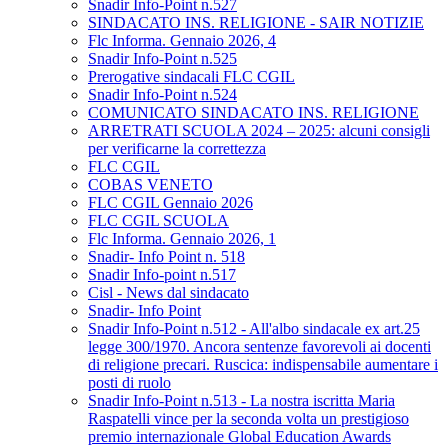
Snadir Info-Point n.527
SINDACATO INS. RELIGIONE - SAIR NOTIZIE
Flc Informa. Gennaio 2026, 4
Snadir Info-Point n.525
Prerogative sindacali FLC CGIL
Snadir Info-Point n.524
COMUNICATO SINDACATO INS. RELIGIONE
ARRETRATI SCUOLA 2024 – 2025: alcuni consigli
per verificarne la correttezza
FLC CGIL
COBAS VENETO
FLC CGIL Gennaio 2026
FLC CGIL SCUOLA
Flc Informa. Gennaio 2026, 1
Snadir- Info Point n. 518
Snadir Info-point n.517
Cisl - News dal sindacato
Snadir- Info Point
Snadir Info-Point n.512 - All'albo sindacale ex art.25
legge 300/1970. Ancora sentenze favorevoli ai docenti
di religione precari. Ruscica: indispensabile aumentare i
posti di ruolo
Snadir Info-Point n.513 - La nostra iscritta Maria
Raspatelli vince per la seconda volta un prestigioso
premio internazionale Global Education Awards