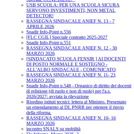
USB SCUOLA: PER UNA SCUOLA SICURA
SERVONO INVESTIMENTI, NON METAL
DETECTOR!
RASSEGNA SINDACALE ANIEF N. 13 - 7
APRILE 2026
Snadir Info-Point n.556
[FLC CGIL] Speciale contratto 2025-2027
Snadir Info-Point n.551
RASSEGNA SINDACALE ANIEF N. 12 - 30
MARZO 2026
[SINDACATO SCUOLA FENSIR ] AI DOCENTI
DI POSTO NORMALE E SOSTEGNO -
ALL'ALBO SINDACALE - COMUNICATO
RASSEGNA SINDACALE ANIEF N. 11- 23
MARZO 2026
Snadir Info-Point n.548 - Organico di diritto dei docenti
di religione (di ruolo e non di ruolo) per l'a.s.
2026/2027: avviata la rilevazione
Riordino istituti tecnici: lettera al Ministro. Presentato
un emendamento al DL PNRR per ottenere il rinvio
della riforma.
RASSEGNA SINDACALE ANIEF N. 10- 16
MARZO 2026
incontro SNALS su mobilità