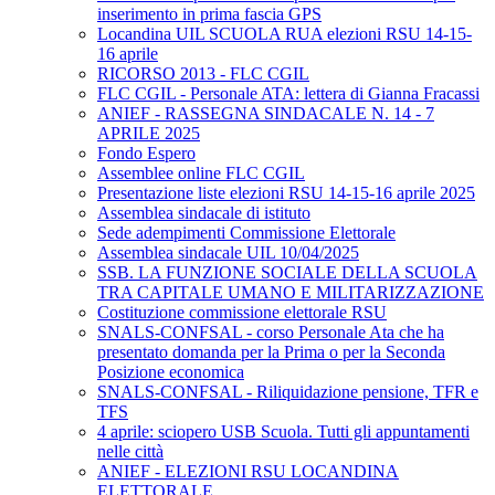
inserimento in prima fascia GPS
Locandina UIL SCUOLA RUA elezioni RSU 14-15-
16 aprile
RICORSO 2013 - FLC CGIL
FLC CGIL - Personale ATA: lettera di Gianna Fracassi
ANIEF - RASSEGNA SINDACALE N. 14 - 7
APRILE 2025
Fondo Espero
Assemblee online FLC CGIL
Presentazione liste elezioni RSU 14-15-16 aprile 2025
Assemblea sindacale di istituto
Sede adempimenti Commissione Elettorale
Assemblea sindacale UIL 10/04/2025
SSB. LA FUNZIONE SOCIALE DELLA SCUOLA
TRA CAPITALE UMANO E MILITARIZZAZIONE
Costituzione commissione elettorale RSU
SNALS-CONFSAL - corso Personale Ata che ha
presentato domanda per la Prima o per la Seconda
Posizione economica
SNALS-CONFSAL - Riliquidazione pensione, TFR e
TFS
4 aprile: sciopero USB Scuola. Tutti gli appuntamenti
nelle città
ANIEF - ELEZIONI RSU LOCANDINA
ELETTORALE