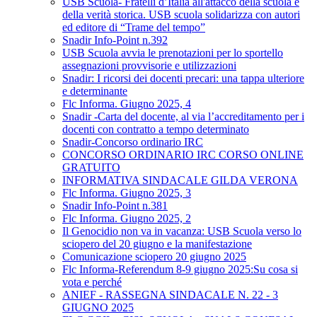
USB Scuola- Fratelli d’Italia all'attacco della scuola e
della verità storica. USB scuola solidarizza con autori
ed editore di “Trame del tempo”
Snadir Info-Point n.392
USB Scuola avvia le prenotazioni per lo sportello
assegnazioni provvisorie e utilizzazioni
Snadir: I ricorsi dei docenti precari: una tappa ulteriore
e determinante
Flc Informa. Giugno 2025, 4
Snadir -Carta del docente, al via l’accreditamento per i
docenti con contratto a tempo determinato
Snadir-Concorso ordinario IRC
CONCORSO ORDINARIO IRC CORSO ONLINE
GRATUITO
INFORMATIVA SINDACALE GILDA VERONA
Flc Informa. Giugno 2025, 3
Snadir Info-Point n.381
Flc Informa. Giugno 2025, 2
Il Genocidio non va in vacanza: USB Scuola verso lo
sciopero del 20 giugno e la manifestazione
Comunicazione sciopero 20 giugno 2025
Flc Informa-Referendum 8-9 giugno 2025:Su cosa si
vota e perché
ANIEF - RASSEGNA SINDACALE N. 22 - 3
GIUGNO 2025