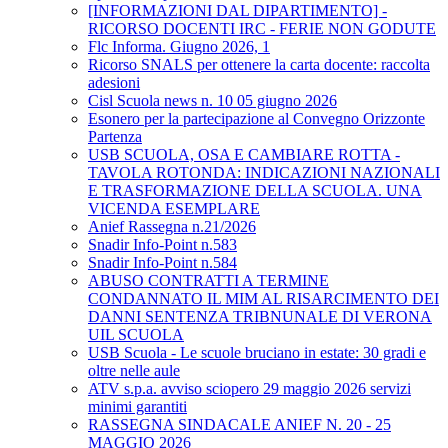
[INFORMAZIONI DAL DIPARTIMENTO] -
RICORSO DOCENTI IRC - FERIE NON GODUTE
Flc Informa. Giugno 2026, 1
Ricorso SNALS per ottenere la carta docente: raccolta
adesioni
Cisl Scuola news n. 10 05 giugno 2026
Esonero per la partecipazione al Convegno Orizzonte
Partenza
USB SCUOLA, OSA E CAMBIARE ROTTA -
TAVOLA ROTONDA: INDICAZIONI NAZIONALI
E TRASFORMAZIONE DELLA SCUOLA. UNA
VICENDA ESEMPLARE
Anief Rassegna n.21/2026
Snadir Info-Point n.583
Snadir Info-Point n.584
ABUSO CONTRATTI A TERMINE
CONDANNATO IL MIM AL RISARCIMENTO DEI
DANNI SENTENZA TRIBNUNALE DI VERONA
UIL SCUOLA
USB Scuola - Le scuole bruciano in estate: 30 gradi e
oltre nelle aule
ATV s.p.a. avviso sciopero 29 maggio 2026 servizi
minimi garantiti
RASSEGNA SINDACALE ANIEF N. 20 - 25
MAGGIO 2026