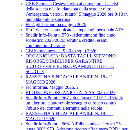
USB Scuola e Cestes: Invito al convegno “La crisi
della società e le fondamenta della scuola: oltre
l’emergenza, verso il futuro” 5 maggio 2026 ore 8-13 in
modalità online sincrona
Flc Cgil Locandina maggio 2026
FLC Veneto | comunicato stampa tagli personale ATA
Snadir Info-Point n.570 - Adempimenti fine anno
scolastico 2025/2026: scrutini, credito, esami,
commissioni d’esame
Cisl Scuola news n. 9 20 maggio 2026
ORGANICI ATA: BASTA TAGLI, SERVONO
RISORSE STABILI PER GARANTIRE
SICUREZZA E FUNZIONAMENTO DELLE
SCUOLE
RASSEGNA SINDACALE ANIEF N. 18 - 11
MAGGIO 2026
Flc Informa. Maggio 2026, 2
RIDUZIONE ORGANICO ATA AS 2026-2027
Snadir Info-Point n.567 - Sentenza CGUE C‑155/25:
un ulteriore e autorevole sostegno europeo contro
l’abuso dei contratti a termine nella scuola
RASSEGNA SINDACALE ANIEF N. 18 - 11
MAGGIO 2026
Snadir Info-Point n.566- All'albo sindacale ex art.25
legge 300/1970. Adesione ricorso “Recupero RPD” per