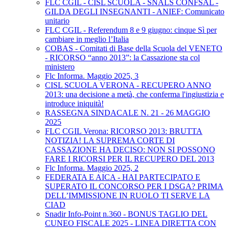
FLC CGIL - CISL SCUOLA - SNALS CONFSAL -
GILDA DEGLI INSEGNANTI - ANIEF: Comunicato
unitario
FLC CGIL - Referendum 8 e 9 giugno: cinque Sì per
cambiare in meglio l’Italia
COBAS - Comitati di Base della Scuola del VENETO
- RICORSO “anno 2013”: la Cassazione sta col
ministero
Flc Informa. Maggio 2025, 3
CISL SCUOLA VERONA - RECUPERO ANNO
2013: una decisione a metà, che conferma l'ingiustizia e
introduce iniquità!
RASSEGNA SINDACALE N. 21 - 26 MAGGIO
2025
FLC CGIL Verona: RICORSO 2013: BRUTTA
NOTIZIA! LA SUPREMA CORTE DI
CASSAZIONE HA DECISO: NON SI POSSONO
FARE I RICORSI PER IL RECUPERO DEL 2013
Flc Informa. Maggio 2025, 2
FEDERATA E AICA - HAI PARTECIPATO E
SUPERATO IL CONCORSO PER I DSGA? PRIMA
DELL’IMMISSIONE IN RUOLO TI SERVE LA
CIAD
Snadir Info-Point n.360 - BONUS TAGLIO DEL
CUNEO FISCALE 2025 - LINEA DIRETTA CON