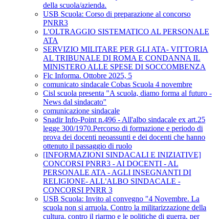
della scuola/azienda.
USB Scuola: Corso di preparazione al concorso
PNRR3
L'OLTRAGGIO SISTEMATICO AL PERSONALE
ATA
SERVIZIO MILITARE PER GLI ATA- VITTORIA
AL TRIBUNALE DI ROMA E CONDANNA IL
MINISTERO ALLE SPESE DI SOCCOMBENZA
Flc Informa. Ottobre 2025, 5
comunicato sindacale Cobas Scuola 4 novembre
Cisl scuola presenta "A scuola, diamo forma al futuro -
News dal sindacato"
comunicazione sindacale
Snadir Info-Point n.496 - All'albo sindacale ex art.25
legge 300/1970.Percorso di formazione e periodo di
prova dei docenti neoassunti e dei docenti che hanno
ottenuto il passaggio di ruolo
[INFORMAZIONI SINDACALI E INIZIATIVE]
CONCORSI PNRR3 - AI DOCENTI - AL
PERSONALE ATA - AGLI INSEGNANTI DI
RELIGIONE- ALL'ALBO SINDACALE -
CONCORSI PNRR 3
USB Scuola: Invito al convegno "4 Novembre. La
scuola non si arruola. Contro la militarizzazione della
cultura, contro il riarmo e le politiche di guerra, per