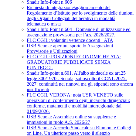
Snadir Info-Point n.606
Richiesta di integrazione/aggiornamento del
Regolamento d’Istituto per lo svolgimento delle riunioni
degli Organi Collegiali deliberativi in modalità
telematica o mista
Snadir Info-Point n.604 - Domande di utilizzazione ed
assegnazione provvisoria per l’a.s. 2026/2027.
FLC CGIL: volantini vertenze docenti - ATA
USB Scuola: apertura sportello Assegnazioni
Provvisorie e Utilizzazioni
FLC CGIL: POSIZIONI ECONOMICHE ATA:
GRADUATORIE PUBBLICATE SENZA
PUNTEGGI.
Snadir Info-point n.601. All'albo sindacale ex art.25
legge 300/1970 - Scuola, sottoscritto il CCNL 2025-
2027: continuità nei rinnovi ma gli stipendi sono ancora
insufficienti
FLC CGIL VERONA: nota USR VENETO sulle
operazioni di conferimento degli incarichi dirigenziali:
conferme, mutamenti e mobilità interregionale dal
01/09/2026.
USB Scuola: Assemblea online su supplenze e
immissioni in ruolo A.S. 2026/27
USB Scuola: Accordo Sindacale su Riunioni e Collegi
on Line. Un ulteriore passo verso il silenzio