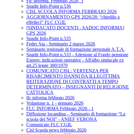
Flc Informa. Febbraio 2026, 3
Snadir Info-Point n.536
CISL SCUOLA INFORMA FEBBRAIO 2026
AGGIORNAMENTO GPS 2026/28: “chiedilo a
effellecì” FLC CGIL
[SINDACATO DOCENTI - SADOC INFORMA]
GPS 2026
Snadir Info-Point n.535
Feder Ata - Seminario 2 marzo 2026
Seminario regionale di formazione personale A.T.A.
Snadir Info-Point n.533 - Adesione al Fondo pensione
Espero: indicazioni operative - All'albo sindacale ex
art.25 legge 300/1970
COMUNICATO CISL: VERTENZA PER
RISARCIMENTO DANNI DA ILLEGITTIMA
REITERAZIONE DI CONTRATTI A TEMPO
DETERMINATO – INSEGNANTI DI RELIGIONE
CATTOLICA
flc informa febbraio 2026
Volantone n. 1 - gennaio 2026
FLC INFORMA Febbraio 2026 - 1
Diffusione locandina – Seminario di formazione “La
scuola del NOI” - ANIEF VERONA
Comunicato FLC CGIL
Cisl Scuola news febbraio 2026