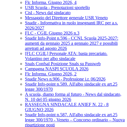
Flc Informa. Giugno 2026, 4
USB Scuola - Prenotazioni sportello
Cisl - News dal sindacato
Messaggio del Direttore generale USR Veneto
Snadir - Informativa in ruolo insegnanti IRC per a.s.
2026/2027
FLC - CGIL Giugno 2026 n.3
Snadir Info-Point n.596 - CCNL Scuola 2025-2027:
aumenti da gennaio 2025 a gennaio 2027 e possibili
arretrati ad agosto 2026
[FLC CGIL] Personale ATA: basta precariato.
Volantino per albo sindacale
Snals Confsal Posizione Snals su Passweb
Campagna NASPI SCUOLA 2026
Flc Informa. Giugno 2026, 2
Snadir News n.906 - Professione i.r. 06/2026
Snadir Info-point n.589. All'albo sindacale ex art.25
legge 300/1970
A scuola, diamo forma al futuro - News dal sindacato,
N. 10 del 05 giugno 2026
RASSEGNA SINDACALE ANIEF N. 22 - 8
GIUGNO 2026
Snadir Info-point n.587. All'albo sindacale ex art.25
legge 300/1970 - Veneto – Concorso ordinario – Nuova
ripartizione posti