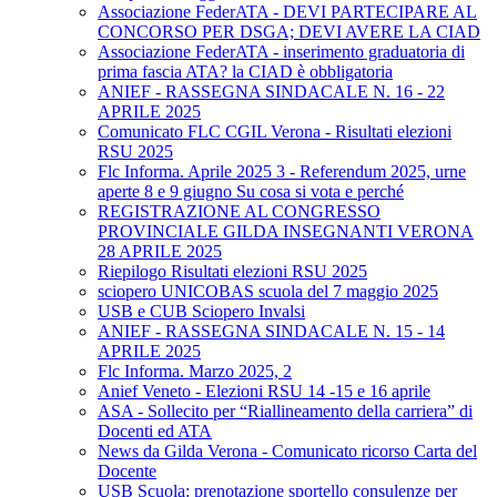
Associazione FederATA - DEVI PARTECIPARE AL
CONCORSO PER DSGA; DEVI AVERE LA CIAD
Associazione FederATA - inserimento graduatoria di
prima fascia ATA? la CIAD è obbligatoria
ANIEF - RASSEGNA SINDACALE N. 16 - 22
APRILE 2025
Comunicato FLC CGIL Verona - Risultati elezioni
RSU 2025
Flc Informa. Aprile 2025 3 - Referendum 2025, urne
aperte 8 e 9 giugno Su cosa si vota e perché
REGISTRAZIONE AL CONGRESSO
PROVINCIALE GILDA INSEGNANTI VERONA
28 APRILE 2025
Riepilogo Risultati elezioni RSU 2025
sciopero UNICOBAS scuola del 7 maggio 2025
USB e CUB Sciopero Invalsi
ANIEF - RASSEGNA SINDACALE N. 15 - 14
APRILE 2025
Flc Informa. Marzo 2025, 2
Anief Veneto - Elezioni RSU 14 -15 e 16 aprile
ASA - Sollecito per “Riallineamento della carriera” di
Docenti ed ATA
News da Gilda Verona - Comunicato ricorso Carta del
Docente
USB Scuola: prenotazione sportello consulenze per