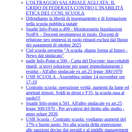
L’OLTRAGGIO SALARIALE AGLI ATA: IL
GRIDO DI FEDERATA CONTRO L’INABILITÀ
ETICA DEL CCNL SCUOLA
Difendiamo la libertà di insegnamento e di formazione
nella scuola pubblica statale
Snadir Info-Point n.499 - Monitoraggio liquidazioni
NoiPA – Docenti neoimmessi in ruolo. Docenti di
religione neo immessi in ruolo rimasti esclusi dal flusso
dei pagamenti di ottobre 2025
Cisl scuola presenta "A scuola, diamo forma al futuro -
News dal sindacato"
nadir Info-Point n.500 - Carta del Docente: inaccettabili
ritardi, si trovi soluzione per usare immediatamente i
residui - All'albo sindacale ex art.25 legge 300/1970
USB SCUOLA - Assemblea online 14 novembre ore
17-19
Contratto scuola: operazione verità, aumenti da fame ed
arretrati irrisori. Soldi in droni e F35, la scuola rasa al
suolo!!!
Snadir Info-point n.501. All'albo sindacale ex art.25
legge 300/1970 - Per avvalersi del diritto allo studio -
anno solare 2026
USB Scuola - Contratto scuola: vogliamo aumenti del
17% e buoni pasto. No alla scuola della repressione,
alle sanzioni decise dai presidi e al middle management