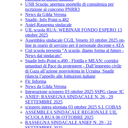
USB Scuola: apertura sportello di consulenza per
iscrizione al concorso PNRR3
News da Gilda Verona
Snadir- Info Point n.482
Anief-Rassegna sindacale
UIL scuola RUA: WEBINAR FONDO ESPERO 13
ottobre 2025
Assemblea sindacale CGIL Veneto 10 ottobre 2025 on-
line in orario di servizio per il personale docente e ATA
Cisl scuola presenta "A scuola, diamo forma al futuro -
News dal sindacato"
Snadir Info-Point n.490 - Flotilla e MEAN: corridoi
umanitari di Pace da proteggere - Dall’impegno civile
di Gaza all’azione nonviolenta in Ucraina, Snadir
rilancia l’appello alle Istituzioni italiane
Flc Informa
News da Gilda Verona
Integrazione sciopero 03 ottobre 2025 SSPG classe 3C
ANIEF: RASSEGNA SINDACALE N. 26 - 29
SETTEMBRE 2025
sciopero intera giornata 03 ottobre 2025 S.I. COBAS
ASSEMBLEA SINDACALE REGIONALE UIL
SCUOLA RUA 06 OTTOBRE 2025
RASSEGNA SINDACALE ANIEF N. 29 - 22
SETTEMBRE 2025