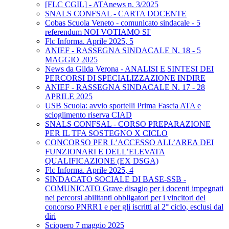
[FLC CGIL] - ATAnews n. 3/2025
SNALS CONFSAL - CARTA DOCENTE
Cobas Scuola Veneto - comunicato sindacale - 5
referendum NOI VOTIAMO SI'
Flc Informa. Aprile 2025, 5
ANIEF - RASSEGNA SINDACALE N. 18 - 5
MAGGIO 2025
News da Gilda Verona - ANALISI E SINTESI DEI
PERCORSI DI SPECIALIZZAZIONE INDIRE
ANIEF - RASSEGNA SINDACALE N. 17 - 28
APRILE 2025
USB Scuola: avvio sportelli Prima Fascia ATA e
scioglimento riserva CIAD
SNALS CONFSAL - CORSO PREPARAZIONE
PER IL TFA SOSTEGNO X CICLO
CONCORSO PER L’ACCESSO ALL’AREA DEI
FUNZIONARI E DELL’ELEVATA
QUALIFICAZIONE (EX DSGA)
Flc Informa. Aprile 2025, 4
SINDACATO SOCIALE DI BASE-SSB -
COMUNICATO Grave disagio per i docenti impegnati
nei percorsi abilitanti obbligatori per i vincitori del
concorso PNRR1 e per gli iscritti al 2° ciclo, esclusi dal
diri
Sciopero 7 maggio 2025