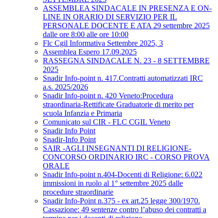
ASSEMBLEA SINDACALE IN PRESENZA E ON-
LINE IN ORARIO DI SERVIZIO PER IL
PERSONALE DOCENTE E ATA 29 settembre 2025
dalle ore 8:00 alle ore 10:00
Flc Cgil Informativa Settembre 2025, 3
Assemblea Espero 17.09.2025
RASSEGNA SINDACALE N. 23 - 8 SETTEMBRE
2025
Snadir Info-point n. 417.Contratti automatizzati IRC
a.s. 2025/2026
Snadir Info-point n. 420 Veneto:Procedura
straordinaria-Rettificate Graduatorie di merito per
scuola Infanzia e Primaria
Comunicato sul CIR - FLC CGIL Veneto
Snadir Info Point
Snadir-Info Point
SAIR -AGLI INSEGNANTI DI RELIGIONE-
CONCORSO ORDINARIO IRC - CORSO PROVA
ORALE
Snadir Info-point n.404-Docenti di Religione: 6.022
immissioni in ruolo al 1° settembre 2025 dalle
procedure straordinarie
Snadir Info-Point n.375 - ex art.25 legge 300/1970.
Cassazione: 49 sentenze contro l’abuso dei contratti a