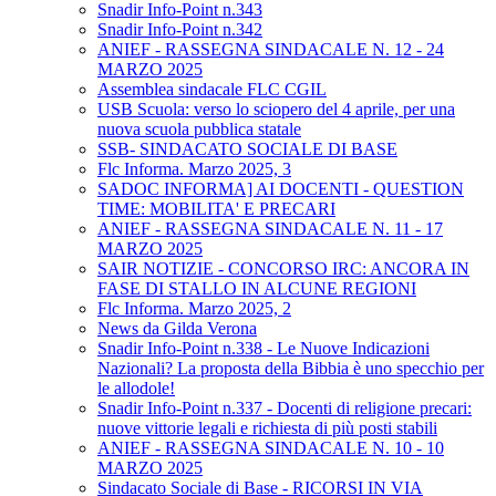
Snadir Info-Point n.343
Snadir Info-Point n.342
ANIEF - RASSEGNA SINDACALE N. 12 - 24
MARZO 2025
Assemblea sindacale FLC CGIL
USB Scuola: verso lo sciopero del 4 aprile, per una
nuova scuola pubblica statale
SSB- SINDACATO SOCIALE DI BASE
Flc Informa. Marzo 2025, 3
SADOC INFORMA] AI DOCENTI - QUESTION
TIME: MOBILITA' E PRECARI
ANIEF - RASSEGNA SINDACALE N. 11 - 17
MARZO 2025
SAIR NOTIZIE - CONCORSO IRC: ANCORA IN
FASE DI STALLO IN ALCUNE REGIONI
Flc Informa. Marzo 2025, 2
News da Gilda Verona
Snadir Info-Point n.338 - Le Nuove Indicazioni
Nazionali? La proposta della Bibbia è uno specchio per
le allodole!
Snadir Info-Point n.337 - Docenti di religione precari:
nuove vittorie legali e richiesta di più posti stabili
ANIEF - RASSEGNA SINDACALE N. 10 - 10
MARZO 2025
Sindacato Sociale di Base - RICORSI IN VIA