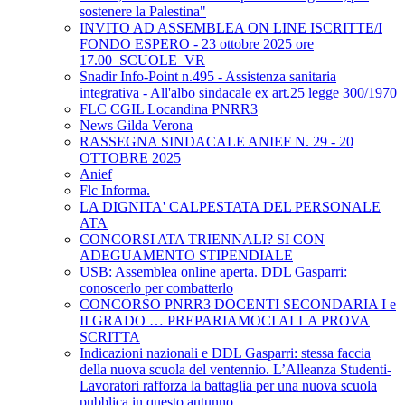
sostenere la Palestina"
INVITO AD ASSEMBLEA ON LINE ISCRITTE/I
FONDO ESPERO - 23 ottobre 2025 ore
17.00_SCUOLE_VR
Snadir Info-Point n.495 - Assistenza sanitaria
integrativa - All'albo sindacale ex art.25 legge 300/1970
FLC CGIL Locandina PNRR3
News Gilda Verona
RASSEGNA SINDACALE ANIEF N. 29 - 20
OTTOBRE 2025
Anief
Flc Informa.
LA DIGNITA' CALPESTATA DEL PERSONALE
ATA
CONCORSI ATA TRIENNALI? SI CON
ADEGUAMENTO STIPENDIALE
USB: Assemblea online aperta. DDL Gasparri:
conoscerlo per combatterlo
CONCORSO PNRR3 DOCENTI SECONDARIA I e
II GRADO … PREPARIAMOCI ALLA PROVA
SCRITTA
Indicazioni nazionali e DDL Gasparri: stessa faccia
della nuova scuola del ventennio. L’Alleanza Studenti-
Lavoratori rafforza la battaglia per una nuova scuola
pubblica in questo autunno