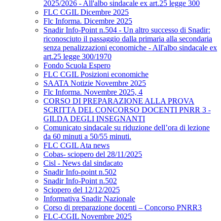
2025/2026 - All'albo sindacale ex art.25 legge 300
FLC CGIL Dicembre 2025
Flc Informa. Dicembre 2025
Snadir Info-Point n.504 - Un altro successo di Snadir:
riconosciuto il passaggio dalla primaria alla secondaria
senza penalizzazioni economiche - All'albo sindacale ex
art.25 legge 300/1970
Fondo Scuola Espero
FLC CGIL Posizioni economiche
SAATA Notizie Novembre 2025
Flc Informa. Novembre 2025, 4
CORSO DI PREPARAZIONE ALLA PROVA
SCRITTA DEL CONCORSO DOCENTI PNRR 3 -
GILDA DEGLI INSEGNANTI
Comunicato sindacale su riduzione dell’ora di lezione
da 60 minuti a 50/55 minuti.
FLC CGIL Ata news
Cobas- sciopero del 28/11/2025
Cisl - News dal sindacato
Snadir Info-point n.502
Snadir Info-Point n.502
Sciopero del 12/12/2025
Informativa Snadir Nazionale
Corso di preparazione docenti – Concorso PNRR3
FLC-CGIL Novembre 2025