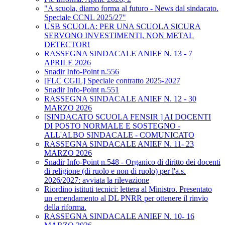
"A scuola, diamo forma al futuro - News dal sindacato.
Speciale CCNL 2025/27"
USB SCUOLA: PER UNA SCUOLA SICURA
SERVONO INVESTIMENTI, NON METAL
DETECTOR!
RASSEGNA SINDACALE ANIEF N. 13 - 7
APRILE 2026
Snadir Info-Point n.556
[FLC CGIL] Speciale contratto 2025-2027
Snadir Info-Point n.551
RASSEGNA SINDACALE ANIEF N. 12 - 30
MARZO 2026
[SINDACATO SCUOLA FENSIR ] AI DOCENTI
DI POSTO NORMALE E SOSTEGNO -
ALL'ALBO SINDACALE - COMUNICATO
RASSEGNA SINDACALE ANIEF N. 11- 23
MARZO 2026
Snadir Info-Point n.548 - Organico di diritto dei docenti
di religione (di ruolo e non di ruolo) per l'a.s.
2026/2027: avviata la rilevazione
Riordino istituti tecnici: lettera al Ministro. Presentato
un emendamento al DL PNRR per ottenere il rinvio
della riforma.
RASSEGNA SINDACALE ANIEF N. 10- 16