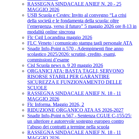
RASSEGNA SINDACALE ANIEF N. 20 - 25
MAGGIO 2026
USB Scuola e Cestes: Invito al convegno “La crisi
della società e le fondamenta della scuola: oltre
l’emergenza, verso il futuro” 5 maggio 2026 ore 8-13 in
modalità online sincrona
Flc Cgil Locandina maggio 2026
FLC Veneto | comunicato stampa tagli personale ATA
Snadir Info-Point n.570 - Adempimenti fine anno
scolastico 2025/2026: scrutini, credito, esami,
commissioni d’esame
Cisl Scuola news n. 9 20 maggio 2026
ORGANICI ATA: BASTA TAGLI, SERVONO
RISORSE STABILI PER GARANTIRE
SICUREZZA E FUNZIONAMENTO DELLE
SCUOLE
RASSEGNA SINDACALE ANIEF N. 18 - 11
MAGGIO 2026
Flc Informa. Maggio 2026, 2
RIDUZIONE ORGANICO ATA AS 2026-2027
Snadir Info-Point n.567 - Sentenza CGUE C‑155/25:
un ulteriore e autorevole sostegno europeo contro
l’abuso dei contratti a termine nella scuola
RASSEGNA SINDACALE ANIEF N. 18 - 11
MAGGIO 2026