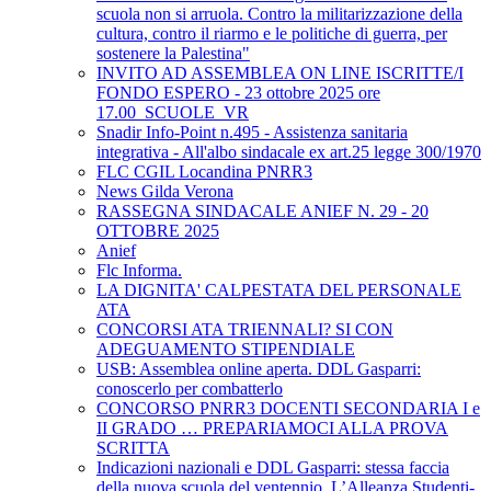
scuola non si arruola. Contro la militarizzazione della
cultura, contro il riarmo e le politiche di guerra, per
sostenere la Palestina"
INVITO AD ASSEMBLEA ON LINE ISCRITTE/I
FONDO ESPERO - 23 ottobre 2025 ore
17.00_SCUOLE_VR
Snadir Info-Point n.495 - Assistenza sanitaria
integrativa - All'albo sindacale ex art.25 legge 300/1970
FLC CGIL Locandina PNRR3
News Gilda Verona
RASSEGNA SINDACALE ANIEF N. 29 - 20
OTTOBRE 2025
Anief
Flc Informa.
LA DIGNITA' CALPESTATA DEL PERSONALE
ATA
CONCORSI ATA TRIENNALI? SI CON
ADEGUAMENTO STIPENDIALE
USB: Assemblea online aperta. DDL Gasparri:
conoscerlo per combatterlo
CONCORSO PNRR3 DOCENTI SECONDARIA I e
II GRADO … PREPARIAMOCI ALLA PROVA
SCRITTA
Indicazioni nazionali e DDL Gasparri: stessa faccia
della nuova scuola del ventennio. L’Alleanza Studenti-