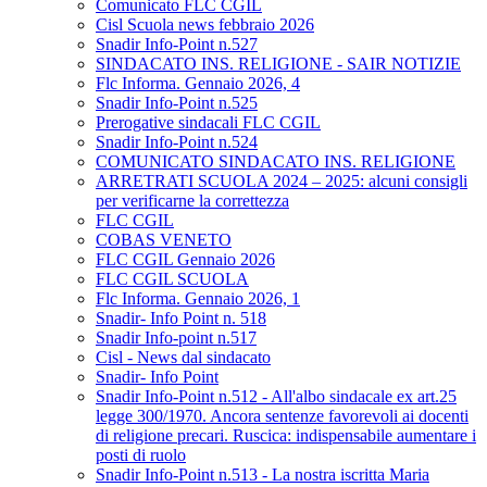
Comunicato FLC CGIL
Cisl Scuola news febbraio 2026
Snadir Info-Point n.527
SINDACATO INS. RELIGIONE - SAIR NOTIZIE
Flc Informa. Gennaio 2026, 4
Snadir Info-Point n.525
Prerogative sindacali FLC CGIL
Snadir Info-Point n.524
COMUNICATO SINDACATO INS. RELIGIONE
ARRETRATI SCUOLA 2024 – 2025: alcuni consigli
per verificarne la correttezza
FLC CGIL
COBAS VENETO
FLC CGIL Gennaio 2026
FLC CGIL SCUOLA
Flc Informa. Gennaio 2026, 1
Snadir- Info Point n. 518
Snadir Info-point n.517
Cisl - News dal sindacato
Snadir- Info Point
Snadir Info-Point n.512 - All'albo sindacale ex art.25
legge 300/1970. Ancora sentenze favorevoli ai docenti
di religione precari. Ruscica: indispensabile aumentare i
posti di ruolo
Snadir Info-Point n.513 - La nostra iscritta Maria