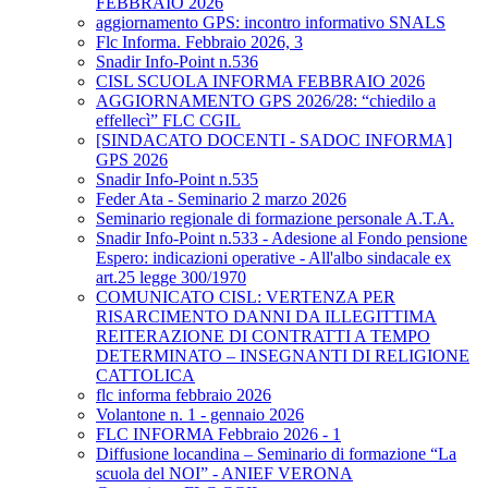
FEBBRAIO 2026
aggiornamento GPS: incontro informativo SNALS
Flc Informa. Febbraio 2026, 3
Snadir Info-Point n.536
CISL SCUOLA INFORMA FEBBRAIO 2026
AGGIORNAMENTO GPS 2026/28: “chiedilo a
effellecì” FLC CGIL
[SINDACATO DOCENTI - SADOC INFORMA]
GPS 2026
Snadir Info-Point n.535
Feder Ata - Seminario 2 marzo 2026
Seminario regionale di formazione personale A.T.A.
Snadir Info-Point n.533 - Adesione al Fondo pensione
Espero: indicazioni operative - All'albo sindacale ex
art.25 legge 300/1970
COMUNICATO CISL: VERTENZA PER
RISARCIMENTO DANNI DA ILLEGITTIMA
REITERAZIONE DI CONTRATTI A TEMPO
DETERMINATO – INSEGNANTI DI RELIGIONE
CATTOLICA
flc informa febbraio 2026
Volantone n. 1 - gennaio 2026
FLC INFORMA Febbraio 2026 - 1
Diffusione locandina – Seminario di formazione “La
scuola del NOI” - ANIEF VERONA