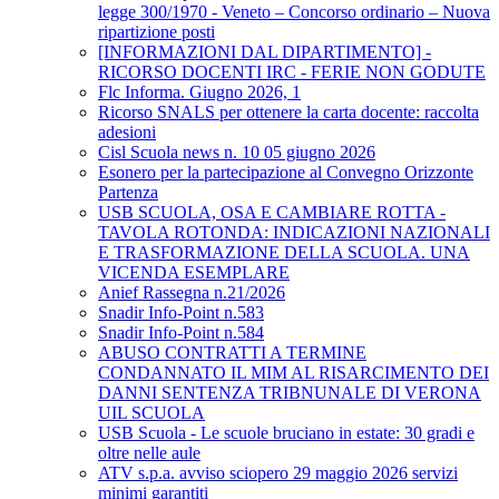
legge 300/1970 - Veneto – Concorso ordinario – Nuova
ripartizione posti
[INFORMAZIONI DAL DIPARTIMENTO] -
RICORSO DOCENTI IRC - FERIE NON GODUTE
Flc Informa. Giugno 2026, 1
Ricorso SNALS per ottenere la carta docente: raccolta
adesioni
Cisl Scuola news n. 10 05 giugno 2026
Esonero per la partecipazione al Convegno Orizzonte
Partenza
USB SCUOLA, OSA E CAMBIARE ROTTA -
TAVOLA ROTONDA: INDICAZIONI NAZIONALI
E TRASFORMAZIONE DELLA SCUOLA. UNA
VICENDA ESEMPLARE
Anief Rassegna n.21/2026
Snadir Info-Point n.583
Snadir Info-Point n.584
ABUSO CONTRATTI A TERMINE
CONDANNATO IL MIM AL RISARCIMENTO DEI
DANNI SENTENZA TRIBNUNALE DI VERONA
UIL SCUOLA
USB Scuola - Le scuole bruciano in estate: 30 gradi e
oltre nelle aule
ATV s.p.a. avviso sciopero 29 maggio 2026 servizi
minimi garantiti