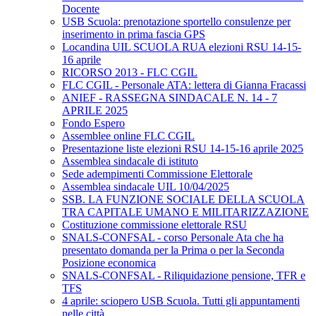
Docente
USB Scuola: prenotazione sportello consulenze per
inserimento in prima fascia GPS
Locandina UIL SCUOLA RUA elezioni RSU 14-15-
16 aprile
RICORSO 2013 - FLC CGIL
FLC CGIL - Personale ATA: lettera di Gianna Fracassi
ANIEF - RASSEGNA SINDACALE N. 14 - 7
APRILE 2025
Fondo Espero
Assemblee online FLC CGIL
Presentazione liste elezioni RSU 14-15-16 aprile 2025
Assemblea sindacale di istituto
Sede adempimenti Commissione Elettorale
Assemblea sindacale UIL 10/04/2025
SSB. LA FUNZIONE SOCIALE DELLA SCUOLA
TRA CAPITALE UMANO E MILITARIZZAZIONE
Costituzione commissione elettorale RSU
SNALS-CONFSAL - corso Personale Ata che ha
presentato domanda per la Prima o per la Seconda
Posizione economica
SNALS-CONFSAL - Riliquidazione pensione, TFR e
TFS
4 aprile: sciopero USB Scuola. Tutti gli appuntamenti
nelle città