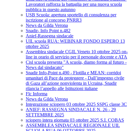
Lavoratori rafforza la battaglia per una nuova scuola
pubblica in questo autunno
USB Scuola: apertura sportello di consulenza per
iscrizione al concorso PNRR3
News da Gilda Verona
Snadir- Info Point n.482
Anief-Rassegna sindacale
UIL scuola RUA: WEBINAR FONDO ESPERO 13
ottobre 2025
Assemblea sindacale CGIL Veneto 10 ottobre 2025 on-
line in orario di servizio per il personale docente e ATA
Cisl scuola presenta "A scuola, diamo forma al futuro -
News dal sindacato"
Snadir Info-Point n.490 - Flotilla e MEAN: corridoi
umanitari di Pace da proteggere - Dall’impegno civile
di Gaza all’azione nonviolenta in Ucraina, Snadir
rilancia l’appello alle Istituzioni italiane
Flc Informa
News da Gilda Verona
Integrazione sciopero 03 ottobre 2025 SSPG classe 3C
ANIEF: RASSEGNA SINDACALE N. 26 - 29
SETTEMBRE 2025
sciopero intera giornata 03 ottobre 2025 S.I. COBAS
ASSEMBLEA SINDACALE REGIONALE UIL
SCUOLA RUA 06 OTTOBRE 2025