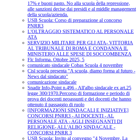
17% e buoni pasto. No alla scuola della repressione,
alle sanzioni decise dai presidi e al middle management
della scuola/azienda.
USB Scuola: Corso di preparazione al concorso
PNRR3
L'OLTRAGGIO SISTEMATICO AL PERSONALE
ATA
SERVIZIO MILITARE PER GLI ATA- VITTORIA
AL TRIBUNALE DI ROMA E CONDANNA IL
MINISTERO ALLE SPESE DI SOCCOMBENZA
Flc Informa. Ottobre 2025, 5
comunicato sindacale Cobas Scuola 4 novembre
Cisl scuola presenta "A scuola, diamo forma al futuro -
News dal sindacato"
comunicazione sindacale
Snadir Info-Point n.496 - All'albo sindacale ex art.25
legge 300/1970.Percorso di formazione e periodo di
prova dei docenti neoassunti e dei docenti che hanno
ottenuto il passaggio di ruolo
[INFORMAZIONI SINDACALI E INIZIATIVE]
CONCORSI PNRR3 - AI DOCENTI - AL
PERSONALE ATA - AGLI INSEGNANTI DI
RELIGIONE- ALL'ALBO SINDACALE -
CONCORSI PNRR 3
USB Scuola: Invito al convegno "4 Novembre. La