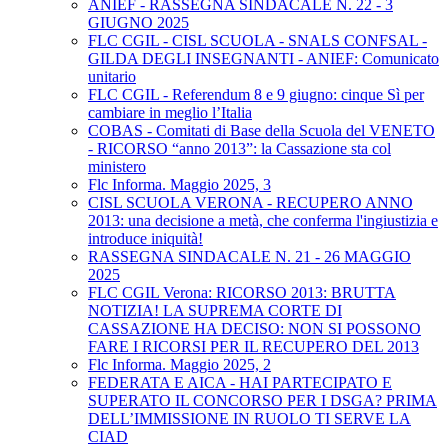
ANIEF - RASSEGNA SINDACALE N. 22 - 3
GIUGNO 2025
FLC CGIL - CISL SCUOLA - SNALS CONFSAL -
GILDA DEGLI INSEGNANTI - ANIEF: Comunicato
unitario
FLC CGIL - Referendum 8 e 9 giugno: cinque Sì per
cambiare in meglio l’Italia
COBAS - Comitati di Base della Scuola del VENETO
- RICORSO “anno 2013”: la Cassazione sta col
ministero
Flc Informa. Maggio 2025, 3
CISL SCUOLA VERONA - RECUPERO ANNO
2013: una decisione a metà, che conferma l'ingiustizia e
introduce iniquità!
RASSEGNA SINDACALE N. 21 - 26 MAGGIO
2025
FLC CGIL Verona: RICORSO 2013: BRUTTA
NOTIZIA! LA SUPREMA CORTE DI
CASSAZIONE HA DECISO: NON SI POSSONO
FARE I RICORSI PER IL RECUPERO DEL 2013
Flc Informa. Maggio 2025, 2
FEDERATA E AICA - HAI PARTECIPATO E
SUPERATO IL CONCORSO PER I DSGA? PRIMA
DELL’IMMISSIONE IN RUOLO TI SERVE LA
CIAD