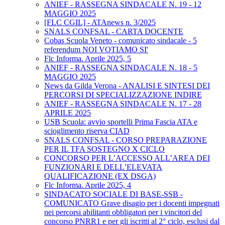
ANIEF - RASSEGNA SINDACALE N. 19 - 12
MAGGIO 2025
[FLC CGIL] - ATAnews n. 3/2025
SNALS CONFSAL - CARTA DOCENTE
Cobas Scuola Veneto - comunicato sindacale - 5
referendum NOI VOTIAMO SI'
Flc Informa. Aprile 2025, 5
ANIEF - RASSEGNA SINDACALE N. 18 - 5
MAGGIO 2025
News da Gilda Verona - ANALISI E SINTESI DEI
PERCORSI DI SPECIALIZZAZIONE INDIRE
ANIEF - RASSEGNA SINDACALE N. 17 - 28
APRILE 2025
USB Scuola: avvio sportelli Prima Fascia ATA e
scioglimento riserva CIAD
SNALS CONFSAL - CORSO PREPARAZIONE
PER IL TFA SOSTEGNO X CICLO
CONCORSO PER L’ACCESSO ALL’AREA DEI
FUNZIONARI E DELL’ELEVATA
QUALIFICAZIONE (EX DSGA)
Flc Informa. Aprile 2025, 4
SINDACATO SOCIALE DI BASE-SSB -
COMUNICATO Grave disagio per i docenti impegnati
nei percorsi abilitanti obbligatori per i vincitori del
concorso PNRR1 e per gli iscritti al 2° ciclo, esclusi dal