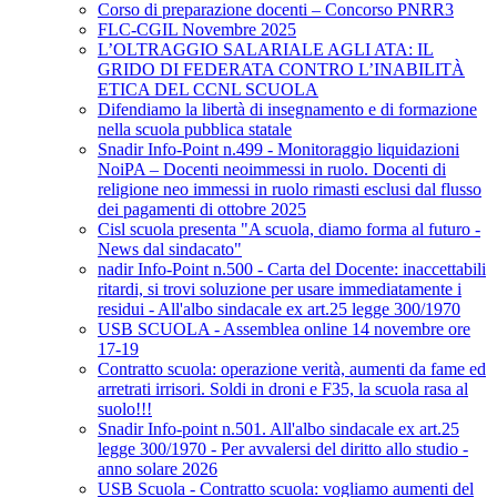
Corso di preparazione docenti – Concorso PNRR3
FLC-CGIL Novembre 2025
L’OLTRAGGIO SALARIALE AGLI ATA: IL
GRIDO DI FEDERATA CONTRO L’INABILITÀ
ETICA DEL CCNL SCUOLA
Difendiamo la libertà di insegnamento e di formazione
nella scuola pubblica statale
Snadir Info-Point n.499 - Monitoraggio liquidazioni
NoiPA – Docenti neoimmessi in ruolo. Docenti di
religione neo immessi in ruolo rimasti esclusi dal flusso
dei pagamenti di ottobre 2025
Cisl scuola presenta "A scuola, diamo forma al futuro -
News dal sindacato"
nadir Info-Point n.500 - Carta del Docente: inaccettabili
ritardi, si trovi soluzione per usare immediatamente i
residui - All'albo sindacale ex art.25 legge 300/1970
USB SCUOLA - Assemblea online 14 novembre ore
17-19
Contratto scuola: operazione verità, aumenti da fame ed
arretrati irrisori. Soldi in droni e F35, la scuola rasa al
suolo!!!
Snadir Info-point n.501. All'albo sindacale ex art.25
legge 300/1970 - Per avvalersi del diritto allo studio -
anno solare 2026
USB Scuola - Contratto scuola: vogliamo aumenti del