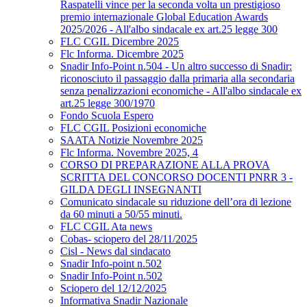
Raspatelli vince per la seconda volta un prestigioso
premio internazionale Global Education Awards
2025/2026 - All'albo sindacale ex art.25 legge 300
FLC CGIL Dicembre 2025
Flc Informa. Dicembre 2025
Snadir Info-Point n.504 - Un altro successo di Snadir:
riconosciuto il passaggio dalla primaria alla secondaria
senza penalizzazioni economiche - All'albo sindacale ex
art.25 legge 300/1970
Fondo Scuola Espero
FLC CGIL Posizioni economiche
SAATA Notizie Novembre 2025
Flc Informa. Novembre 2025, 4
CORSO DI PREPARAZIONE ALLA PROVA
SCRITTA DEL CONCORSO DOCENTI PNRR 3 -
GILDA DEGLI INSEGNANTI
Comunicato sindacale su riduzione dell’ora di lezione
da 60 minuti a 50/55 minuti.
FLC CGIL Ata news
Cobas- sciopero del 28/11/2025
Cisl - News dal sindacato
Snadir Info-point n.502
Snadir Info-Point n.502
Sciopero del 12/12/2025
Informativa Snadir Nazionale