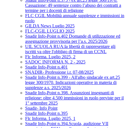
Snadir Info-Point n.375 - ex art.25 legge 300/1970.
Cassazione: 49 sentenze contro l’abuso dei contratti a
termine per i docenti di religione
FLC CGIL Mobilità annuale supplenze e immissioni in
ruolo
GILDA News Luglio 2025
FLC-CGIL LUGLIO 2025
Snadir Info-Point n.402 Domande di utilizzazione ed
assegnazione provvisoria per l’a.s. 2025/2026
UIL SCUOLA RUA:la libertà di rappresentare gli
iscritti va oltre l'obbligo di firma di un CCNL
Flc Informa. Luglio 2025, 2
SADOC INFORMA N. 2 - 2025
Snadir Info-Point n.401
SNADIR- Professione i.r. 07-08/2025
Snadir Info-Point n.399 - All'albo sindacale ex art.25
legge 300/1970. Indicazioni operative in materia di
supplenze a.s. 2025/2026
Snadir Info-Point n.398. Assunzioni insegnanti di
religione: oltre 4.500 immissioni in ruolo previste per il
1° settembre 2025
Snadir- Info Point
Snadir Info-Point n.395
Flc Informa. Luglio 2025, 1
Snadir Info-Point n.394.Scuola, audizione VII