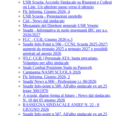
USB Scuola: Accordo Sindacale su Riunioni e Collegi
on Line. Un ulteriore passo verso il silenzio
Flc Informa. Giugno 2026, 4
USB Scuola - Prenotazioni sportello
Cisl - News dal sindacato
Messaggio del Direttore generale USR Veneto
Snadir - Informativa in ruolo insegnanti IRC per a.s.
2026/2027
FLC - CGIL Giugno 2026 n.3
Snadir Info-Point n.596 - CCNL Scuola 2025-2027:
aumenti da gennaio 2025 a gennaio 2027 e possibili
arretrati ad agosto 2026
[FLC CGIL] Personale ATA: basta precariato.
Volantino per albo sindacale
Snals Confsal Posizione Snals su Passweb
Campagna NASPI SCUOLA 2026
Flc Informa. Giugno 2026, 2
Snadir News n.906 - Professione i.r. 06/2026
Snadir Info-point n.589. All'albo sindacale ex art.25
legge 300/1970
A scuola, diamo forma al futuro - News dal sindacato,
N. 10 del 05 giugno 2026
RASSEGNA SINDACALE ANIEF N. 22 - 8
GIUGNO 2026
Snadir Info-point n.587. All'albo sindacale ex art.25