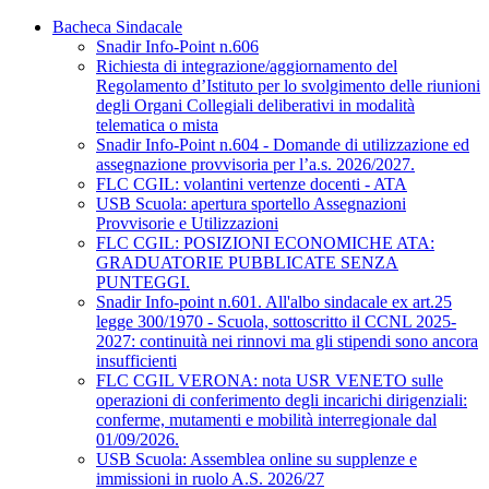
Bacheca Sindacale
Snadir Info-Point n.606
Richiesta di integrazione/aggiornamento del
Regolamento d’Istituto per lo svolgimento delle riunioni
degli Organi Collegiali deliberativi in modalità
telematica o mista
Snadir Info-Point n.604 - Domande di utilizzazione ed
assegnazione provvisoria per l’a.s. 2026/2027.
FLC CGIL: volantini vertenze docenti - ATA
USB Scuola: apertura sportello Assegnazioni
Provvisorie e Utilizzazioni
FLC CGIL: POSIZIONI ECONOMICHE ATA:
GRADUATORIE PUBBLICATE SENZA
PUNTEGGI.
Snadir Info-point n.601. All'albo sindacale ex art.25
legge 300/1970 - Scuola, sottoscritto il CCNL 2025-
2027: continuità nei rinnovi ma gli stipendi sono ancora
insufficienti
FLC CGIL VERONA: nota USR VENETO sulle
operazioni di conferimento degli incarichi dirigenziali:
conferme, mutamenti e mobilità interregionale dal
01/09/2026.
USB Scuola: Assemblea online su supplenze e
immissioni in ruolo A.S. 2026/27