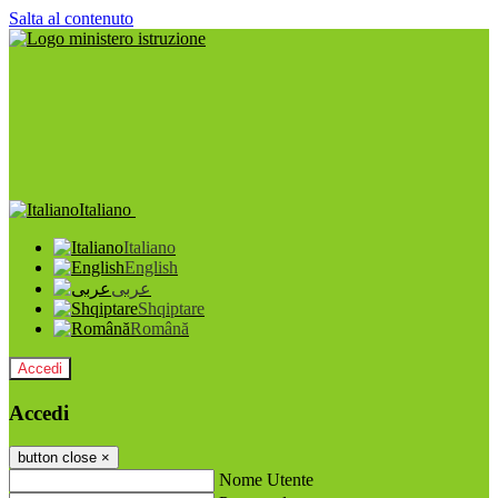
Salta al contenuto
Italiano
Italiano
English
عربى
Shqiptare
Română
Accedi
Accedi
button close
×
Nome Utente