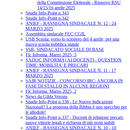
della Commissione Elettorale - Rinnovo RSU
14/15/16 aprile 2025
Snadir Info-Point n.343
Snadir Info-Point n.342
ANIEF - RASSEGNA SINDACALE N. 12 - 24
MARZO 2025
Assemblea sindacale FLC CGIL
USB Scuola: verso lo sciopero del 4 aprile, per una
nuova scuola pubblica statale
SSB- SINDACATO SOCIALE DI BASE
Flc Informa. Marzo 2025, 3
SADOC INFORMA] AI DOCENTI - QUESTION
TIME: MOBILITA' E PRECARI
ANIEF - RASSEGNA SINDACALE N. 11 - 17
MARZO 2025
SAIR NOTIZIE - CONCORSO IRC: ANCORA IN
FASE DI STALLO IN ALCUNE REGIONI
Flc Informa. Marzo 2025, 2
News da Gilda Verona
Snadir Info-Point n.338 - Le Nuove Indicazioni
Nazionali? La proposta della Bibbia è uno specchio per
le allodole!
Snadir Info-Point n.337 - Docenti di religione precari:
nuove vittorie legali e richiesta di più posti stabili
ANIEF - RASSEGNA SINDACALE N. 10 - 10