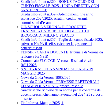
Snadir Info-Point n.360 - BONUS TAGLIO DEL
CUNEO FISCALE 2025 - LINEA DIRETTA CON
SNADIR & CAF
Snadir Info-Point n.359 - Adempimenti fine anno
scolastico 2024/2025: scrutini, credito, esami,
commissioni d’esame
UIL SCUOLA VERONA- IL PROGETTO
ERASMUS- UNIVERSITA' DEGLI STUDI
BICOCCA DI MILANO PLACES
Snadir Info-Point n.357 - Taglio del cuneo fiscale 2025:
attivo su NoiPA il self-service per la gestione dei
benefici fiscali
FENSIR - CARTA DOCENTE Tribunale di Verona dà
ragione a FENSIR
Comunicato FLC CGIL Verona - Risultati elezioni
RSU 2025
ANIEF - RASSEGNA SINDACALE N.20 - 19
MAGGIO 2025
News da Gilda Verona 19052025
News da Gilda Verona: PERMESSI ELETTORALI
ED AGEVOLAZIONI - procedure e alle
caratteristiche richieste dalla norma per la conferma dei
docenti precari che hanno lavorato nel 2024-25 su posti
di soste
Flc Informa. Maggio 2025, 1