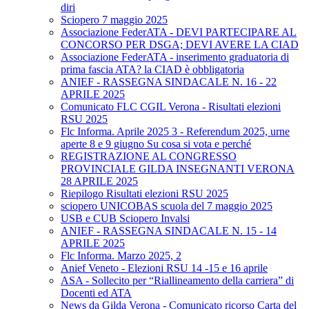
diri
Sciopero 7 maggio 2025
Associazione FederATA - DEVI PARTECIPARE AL
CONCORSO PER DSGA; DEVI AVERE LA CIAD
Associazione FederATA - inserimento graduatoria di
prima fascia ATA? la CIAD è obbligatoria
ANIEF - RASSEGNA SINDACALE N. 16 - 22
APRILE 2025
Comunicato FLC CGIL Verona - Risultati elezioni
RSU 2025
Flc Informa. Aprile 2025 3 - Referendum 2025, urne
aperte 8 e 9 giugno Su cosa si vota e perché
REGISTRAZIONE AL CONGRESSO
PROVINCIALE GILDA INSEGNANTI VERONA
28 APRILE 2025
Riepilogo Risultati elezioni RSU 2025
sciopero UNICOBAS scuola del 7 maggio 2025
USB e CUB Sciopero Invalsi
ANIEF - RASSEGNA SINDACALE N. 15 - 14
APRILE 2025
Flc Informa. Marzo 2025, 2
Anief Veneto - Elezioni RSU 14 -15 e 16 aprile
ASA - Sollecito per “Riallineamento della carriera” di
Docenti ed ATA
News da Gilda Verona - Comunicato ricorso Carta del