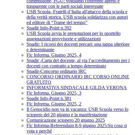
commissione, FGU: vogliamo confronto aperto e
trasparente con le parti sociali interessate
USB Scuola- Fratelli d’Italia all'attacco della scuola e
della verità storica. USB scuola solidarizza con autori
ed editore di “Trame del tempo”
Snadir Info-Point n.392
USB Scuola avvia le prenotazioni per lo sportello
assegnazioni provvisorie e utilizzazioni
Snadir: I ricorsi dei docenti precari: una tappa ulteriore
e determinante
Flc Informa. Giugno 2025, 4
Snadir -Carta del docente, al via l’accreditamento per i
docenti con contratto a tempo determinato
Snadir-Concorso ordinario IRC
CONCORSO ORDINARIO IRC CORSO ONLINE
GRATUITO
INFORMATIVA SINDACALE GILDA VERONA
Flc Informa. Giugno 2025, 3
Snadir Info-Point n.381
Flc Informa. Giugno 2025, 2
Il Genocidio non va in vacanza: USB Scuola verso lo
sciopero del 20 giugno e la manifestazione
Comunicazione sciopero 20 giugno 2025
Flc Informa-Referendum 8-9 giugno 2025:Su cosa si
vota e perché