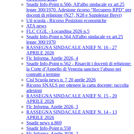
Snadir Info-Point n.566- All'albo sindacale ex art.25
legge 300/1970. Adesione ricorso “Recupero RPD” per
docenti di religione (N27, N28 e Supplenze Brevi)
Uil scuola - Ricorso Posizioni economiche
ATA news
FLC CGIL - Locandina 2026 n.5
Snadir Info-Point n.564 All'albo sindacale ex art.25
legge 300/1970
RASSEGNA SINDACALE ANIEF N. 16 - 27
APRILE 2026
Flc Informa. Aprile 2026, 4
Snadir Info-Point n.562 - Risarciti i docenti di religione:
la Corte d’Appello di Venezia sancisce l’abuso nei
contratti a termine
Cisl Scuola news n. 7 20 aprile 2026
Ricorso SNALS per ottenere la carta docente: raccolta
adesioni
RASSEGNA SINDACALE ANIEF N. 15 - 20
APRILE 2026
Flc Informa. Aprile 2026, 3
RASSEGNA SINDACALE ANIEF N. 14 - 13
APRILE 2026
Snadir news n.869
Snadir Info-Point n.558
Flc Informa. Aprile 2026, 2