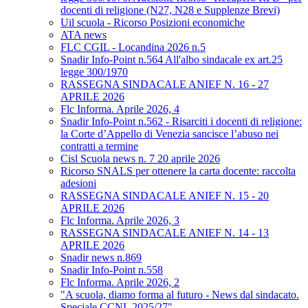
docenti di religione (N27, N28 e Supplenze Brevi)
Uil scuola - Ricorso Posizioni economiche
ATA news
FLC CGIL - Locandina 2026 n.5
Snadir Info-Point n.564 All'albo sindacale ex art.25
legge 300/1970
RASSEGNA SINDACALE ANIEF N. 16 - 27
APRILE 2026
Flc Informa. Aprile 2026, 4
Snadir Info-Point n.562 - Risarciti i docenti di religione:
la Corte d’Appello di Venezia sancisce l’abuso nei
contratti a termine
Cisl Scuola news n. 7 20 aprile 2026
Ricorso SNALS per ottenere la carta docente: raccolta
adesioni
RASSEGNA SINDACALE ANIEF N. 15 - 20
APRILE 2026
Flc Informa. Aprile 2026, 3
RASSEGNA SINDACALE ANIEF N. 14 - 13
APRILE 2026
Snadir news n.869
Snadir Info-Point n.558
Flc Informa. Aprile 2026, 2
"A scuola, diamo forma al futuro - News dal sindacato.
Speciale CCNL 2025/27"