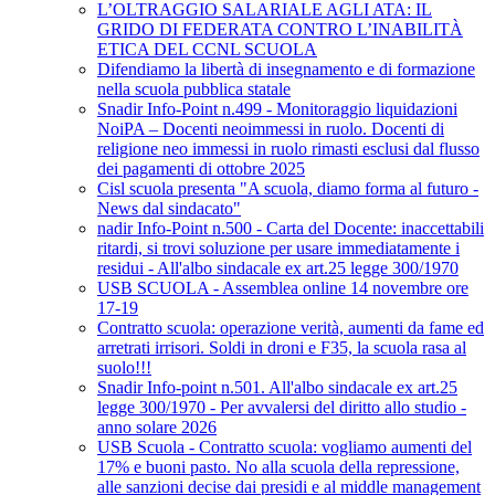
L’OLTRAGGIO SALARIALE AGLI ATA: IL
GRIDO DI FEDERATA CONTRO L’INABILITÀ
ETICA DEL CCNL SCUOLA
Difendiamo la libertà di insegnamento e di formazione
nella scuola pubblica statale
Snadir Info-Point n.499 - Monitoraggio liquidazioni
NoiPA – Docenti neoimmessi in ruolo. Docenti di
religione neo immessi in ruolo rimasti esclusi dal flusso
dei pagamenti di ottobre 2025
Cisl scuola presenta "A scuola, diamo forma al futuro -
News dal sindacato"
nadir Info-Point n.500 - Carta del Docente: inaccettabili
ritardi, si trovi soluzione per usare immediatamente i
residui - All'albo sindacale ex art.25 legge 300/1970
USB SCUOLA - Assemblea online 14 novembre ore
17-19
Contratto scuola: operazione verità, aumenti da fame ed
arretrati irrisori. Soldi in droni e F35, la scuola rasa al
suolo!!!
Snadir Info-point n.501. All'albo sindacale ex art.25
legge 300/1970 - Per avvalersi del diritto allo studio -
anno solare 2026
USB Scuola - Contratto scuola: vogliamo aumenti del
17% e buoni pasto. No alla scuola della repressione,
alle sanzioni decise dai presidi e al middle management