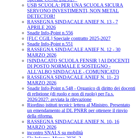
USB SCUOLA: PER UNA SCUOLA SICURA
SERVONO INVESTIMENTI, NON METAL
DETECTOR!
RASSEGNA SINDACALE ANIEF N. 13 - 7
APRILE 2026
Snadir Info-Point n.556
[FLC CGIL] Speciale contratto 2025-2027
Snadir Info-Point n.551
RASSEGNA SINDACALE ANIEF N. 12 - 30
MARZO 2026
[SINDACATO SCUOLA FENSIR ] AI DOCENTI
DI POSTO NORMALE E SOSTEGNO -
ALL'ALBO SINDACALE - COMUNICATO
RASSEGNA SINDACALE ANIEF N. 11- 23
MARZO 2026
Snadir Info-Point n.548 - Organico di diritto dei docenti
di religione (di ruolo e non di ruolo) per l'a.s.
2026/2027: avviata la rilevazione
Riordino istituti tecnici: lettera al Ministro. Presentato
un emendamento al DL PNRR per ottenere il rinvio
della riforma.
RASSEGNA SINDACALE ANIEF N. 10- 16
MARZO 2026
incontro SNALS su mobilità