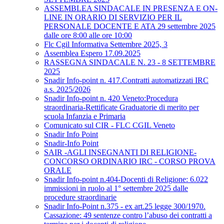
ASSEMBLEA SINDACALE IN PRESENZA E ON-
LINE IN ORARIO DI SERVIZIO PER IL
PERSONALE DOCENTE E ATA 29 settembre 2025
dalle ore 8:00 alle ore 10:00
Flc Cgil Informativa Settembre 2025, 3
Assemblea Espero 17.09.2025
RASSEGNA SINDACALE N. 23 - 8 SETTEMBRE
2025
Snadir Info-point n. 417.Contratti automatizzati IRC
a.s. 2025/2026
Snadir Info-point n. 420 Veneto:Procedura
straordinaria-Rettificate Graduatorie di merito per
scuola Infanzia e Primaria
Comunicato sul CIR - FLC CGIL Veneto
Snadir Info Point
Snadir-Info Point
SAIR -AGLI INSEGNANTI DI RELIGIONE-
CONCORSO ORDINARIO IRC - CORSO PROVA
ORALE
Snadir Info-point n.404-Docenti di Religione: 6.022
immissioni in ruolo al 1° settembre 2025 dalle
procedure straordinarie
Snadir Info-Point n.375 - ex art.25 legge 300/1970.
Cassazione: 49 sentenze contro l’abuso dei contratti a