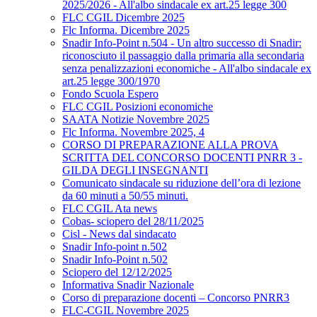
2025/2026 - All'albo sindacale ex art.25 legge 300
FLC CGIL Dicembre 2025
Flc Informa. Dicembre 2025
Snadir Info-Point n.504 - Un altro successo di Snadir:
riconosciuto il passaggio dalla primaria alla secondaria
senza penalizzazioni economiche - All'albo sindacale ex
art.25 legge 300/1970
Fondo Scuola Espero
FLC CGIL Posizioni economiche
SAATA Notizie Novembre 2025
Flc Informa. Novembre 2025, 4
CORSO DI PREPARAZIONE ALLA PROVA
SCRITTA DEL CONCORSO DOCENTI PNRR 3 -
GILDA DEGLI INSEGNANTI
Comunicato sindacale su riduzione dell’ora di lezione
da 60 minuti a 50/55 minuti.
FLC CGIL Ata news
Cobas- sciopero del 28/11/2025
Cisl - News dal sindacato
Snadir Info-point n.502
Snadir Info-Point n.502
Sciopero del 12/12/2025
Informativa Snadir Nazionale
Corso di preparazione docenti – Concorso PNRR3
FLC-CGIL Novembre 2025