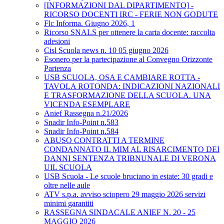
[INFORMAZIONI DAL DIPARTIMENTO] -
RICORSO DOCENTI IRC - FERIE NON GODUTE
Flc Informa. Giugno 2026, 1
Ricorso SNALS per ottenere la carta docente: raccolta
adesioni
Cisl Scuola news n. 10 05 giugno 2026
Esonero per la partecipazione al Convegno Orizzonte
Partenza
USB SCUOLA, OSA E CAMBIARE ROTTA -
TAVOLA ROTONDA: INDICAZIONI NAZIONALI
E TRASFORMAZIONE DELLA SCUOLA. UNA
VICENDA ESEMPLARE
Anief Rassegna n.21/2026
Snadir Info-Point n.583
Snadir Info-Point n.584
ABUSO CONTRATTI A TERMINE
CONDANNATO IL MIM AL RISARCIMENTO DEI
DANNI SENTENZA TRIBNUNALE DI VERONA
UIL SCUOLA
USB Scuola - Le scuole bruciano in estate: 30 gradi e
oltre nelle aule
ATV s.p.a. avviso sciopero 29 maggio 2026 servizi
minimi garantiti
RASSEGNA SINDACALE ANIEF N. 20 - 25
MAGGIO 2026