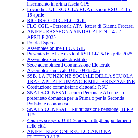
inserimento in prima fascia GPS
Locandina UIL SCUOLA RUA elezioni RSU 14-15-
16 aprile
RICORSO 2013 - FLC CGIL
FLC CGIL - Personale ATA: lettera di Gianna Fracassi
ANIEF - RASSEGNA SINDACALE N. 14 - 7
APRILE 2025
Fondo Espero
Assemblee online FLC CGIL
Presentazione liste elezioni RSU 14-15-16 aprile 2025
Assemblea sindacale di istituto
Sede adempimenti Commissione Elettorale
Assemblea sindacale UIL 10/04/2025
SSB. LA FUNZIONE SOCIALE DELLA SCUOLA
TRA CAPITALE UMANO E MILITARIZZAZIONE
Costituzione commissione elettorale RSU
SNALS-CONFSAL - corso Personale Ata che ha
presentato domanda per la Prima o per la Seconda
Posizione economica
SNALS-CONFSAL - Riliquidazione pensione, TFR e
TFS
4 aprile: sciopero USB Scuola. Tutti gli appuntamenti
nelle città
ANIEF - ELEZIONI RSU LOCANDINA
ELETTORALE