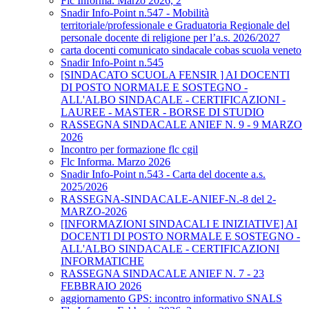
Flc Informa. Marzo 2026, 2
Snadir Info-Point n.547 - Mobilità
territoriale/professionale e Graduatoria Regionale del
personale docente di religione per l’a.s. 2026/2027
carta docenti comunicato sindacale cobas scuola veneto
Snadir Info-Point n.545
[SINDACATO SCUOLA FENSIR ] AI DOCENTI
DI POSTO NORMALE E SOSTEGNO -
ALL'ALBO SINDACALE - CERTIFICAZIONI -
LAUREE - MASTER - BORSE DI STUDIO
RASSEGNA SINDACALE ANIEF N. 9 - 9 MARZO
2026
Incontro per formazione flc cgil
Flc Informa. Marzo 2026
Snadir Info-Point n.543 - Carta del docente a.s.
2025/2026
RASSEGNA-SINDACALE-ANIEF-N.-8 del 2-
MARZO-2026
[INFORMAZIONI SINDACALI E INIZIATIVE] AI
DOCENTI DI POSTO NORMALE E SOSTEGNO -
ALL'ALBO SINDACALE - CERTIFICAZIONI
INFORMATICHE
RASSEGNA SINDACALE ANIEF N. 7 - 23
FEBBRAIO 2026
aggiornamento GPS: incontro informativo SNALS