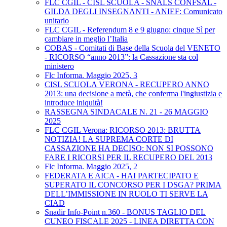
FLC CGIL - CISL SCUOLA - SNALS CONFSAL -
GILDA DEGLI INSEGNANTI - ANIEF: Comunicato
unitario
FLC CGIL - Referendum 8 e 9 giugno: cinque Sì per
cambiare in meglio l’Italia
COBAS - Comitati di Base della Scuola del VENETO
- RICORSO “anno 2013”: la Cassazione sta col
ministero
Flc Informa. Maggio 2025, 3
CISL SCUOLA VERONA - RECUPERO ANNO
2013: una decisione a metà, che conferma l'ingiustizia e
introduce iniquità!
RASSEGNA SINDACALE N. 21 - 26 MAGGIO
2025
FLC CGIL Verona: RICORSO 2013: BRUTTA
NOTIZIA! LA SUPREMA CORTE DI
CASSAZIONE HA DECISO: NON SI POSSONO
FARE I RICORSI PER IL RECUPERO DEL 2013
Flc Informa. Maggio 2025, 2
FEDERATA E AICA - HAI PARTECIPATO E
SUPERATO IL CONCORSO PER I DSGA? PRIMA
DELL’IMMISSIONE IN RUOLO TI SERVE LA
CIAD
Snadir Info-Point n.360 - BONUS TAGLIO DEL
CUNEO FISCALE 2025 - LINEA DIRETTA CON