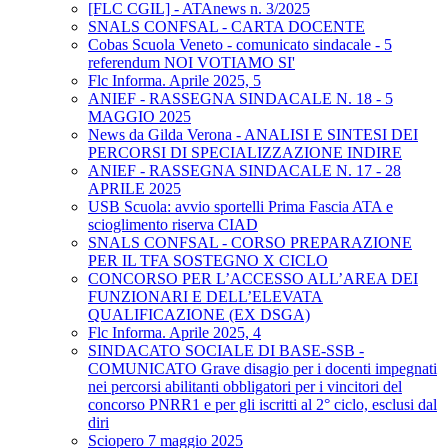
[FLC CGIL] - ATAnews n. 3/2025
SNALS CONFSAL - CARTA DOCENTE
Cobas Scuola Veneto - comunicato sindacale - 5
referendum NOI VOTIAMO SI'
Flc Informa. Aprile 2025, 5
ANIEF - RASSEGNA SINDACALE N. 18 - 5
MAGGIO 2025
News da Gilda Verona - ANALISI E SINTESI DEI
PERCORSI DI SPECIALIZZAZIONE INDIRE
ANIEF - RASSEGNA SINDACALE N. 17 - 28
APRILE 2025
USB Scuola: avvio sportelli Prima Fascia ATA e
scioglimento riserva CIAD
SNALS CONFSAL - CORSO PREPARAZIONE
PER IL TFA SOSTEGNO X CICLO
CONCORSO PER L’ACCESSO ALL’AREA DEI
FUNZIONARI E DELL’ELEVATA
QUALIFICAZIONE (EX DSGA)
Flc Informa. Aprile 2025, 4
SINDACATO SOCIALE DI BASE-SSB -
COMUNICATO Grave disagio per i docenti impegnati
nei percorsi abilitanti obbligatori per i vincitori del
concorso PNRR1 e per gli iscritti al 2° ciclo, esclusi dal
diri
Sciopero 7 maggio 2025