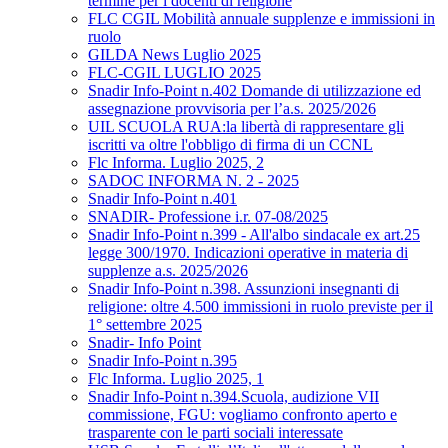
termine per i docenti di religione
FLC CGIL Mobilità annuale supplenze e immissioni in
ruolo
GILDA News Luglio 2025
FLC-CGIL LUGLIO 2025
Snadir Info-Point n.402 Domande di utilizzazione ed
assegnazione provvisoria per l’a.s. 2025/2026
UIL SCUOLA RUA:la libertà di rappresentare gli
iscritti va oltre l'obbligo di firma di un CCNL
Flc Informa. Luglio 2025, 2
SADOC INFORMA N. 2 - 2025
Snadir Info-Point n.401
SNADIR- Professione i.r. 07-08/2025
Snadir Info-Point n.399 - All'albo sindacale ex art.25
legge 300/1970. Indicazioni operative in materia di
supplenze a.s. 2025/2026
Snadir Info-Point n.398. Assunzioni insegnanti di
religione: oltre 4.500 immissioni in ruolo previste per il
1° settembre 2025
Snadir- Info Point
Snadir Info-Point n.395
Flc Informa. Luglio 2025, 1
Snadir Info-Point n.394.Scuola, audizione VII
commissione, FGU: vogliamo confronto aperto e
trasparente con le parti sociali interessate