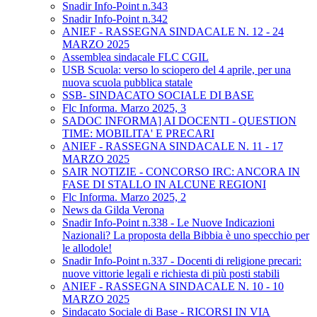
Snadir Info-Point n.343
Snadir Info-Point n.342
ANIEF - RASSEGNA SINDACALE N. 12 - 24
MARZO 2025
Assemblea sindacale FLC CGIL
USB Scuola: verso lo sciopero del 4 aprile, per una
nuova scuola pubblica statale
SSB- SINDACATO SOCIALE DI BASE
Flc Informa. Marzo 2025, 3
SADOC INFORMA] AI DOCENTI - QUESTION
TIME: MOBILITA' E PRECARI
ANIEF - RASSEGNA SINDACALE N. 11 - 17
MARZO 2025
SAIR NOTIZIE - CONCORSO IRC: ANCORA IN
FASE DI STALLO IN ALCUNE REGIONI
Flc Informa. Marzo 2025, 2
News da Gilda Verona
Snadir Info-Point n.338 - Le Nuove Indicazioni
Nazionali? La proposta della Bibbia è uno specchio per
le allodole!
Snadir Info-Point n.337 - Docenti di religione precari:
nuove vittorie legali e richiesta di più posti stabili
ANIEF - RASSEGNA SINDACALE N. 10 - 10
MARZO 2025
Sindacato Sociale di Base - RICORSI IN VIA