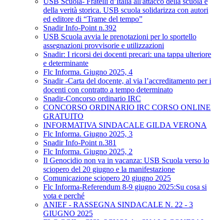
USB Scuola- Fratelli d’Italia all'attacco della scuola e
della verità storica. USB scuola solidarizza con autori
ed editore di “Trame del tempo”
Snadir Info-Point n.392
USB Scuola avvia le prenotazioni per lo sportello
assegnazioni provvisorie e utilizzazioni
Snadir: I ricorsi dei docenti precari: una tappa ulteriore
e determinante
Flc Informa. Giugno 2025, 4
Snadir -Carta del docente, al via l’accreditamento per i
docenti con contratto a tempo determinato
Snadir-Concorso ordinario IRC
CONCORSO ORDINARIO IRC CORSO ONLINE
GRATUITO
INFORMATIVA SINDACALE GILDA VERONA
Flc Informa. Giugno 2025, 3
Snadir Info-Point n.381
Flc Informa. Giugno 2025, 2
Il Genocidio non va in vacanza: USB Scuola verso lo
sciopero del 20 giugno e la manifestazione
Comunicazione sciopero 20 giugno 2025
Flc Informa-Referendum 8-9 giugno 2025:Su cosa si
vota e perché
ANIEF - RASSEGNA SINDACALE N. 22 - 3
GIUGNO 2025