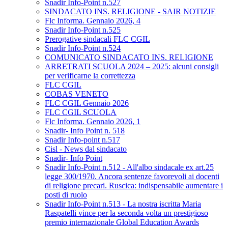
Snadir Info-Point n.527
SINDACATO INS. RELIGIONE - SAIR NOTIZIE
Flc Informa. Gennaio 2026, 4
Snadir Info-Point n.525
Prerogative sindacali FLC CGIL
Snadir Info-Point n.524
COMUNICATO SINDACATO INS. RELIGIONE
ARRETRATI SCUOLA 2024 – 2025: alcuni consigli
per verificarne la correttezza
FLC CGIL
COBAS VENETO
FLC CGIL Gennaio 2026
FLC CGIL SCUOLA
Flc Informa. Gennaio 2026, 1
Snadir- Info Point n. 518
Snadir Info-point n.517
Cisl - News dal sindacato
Snadir- Info Point
Snadir Info-Point n.512 - All'albo sindacale ex art.25
legge 300/1970. Ancora sentenze favorevoli ai docenti
di religione precari. Ruscica: indispensabile aumentare i
posti di ruolo
Snadir Info-Point n.513 - La nostra iscritta Maria
Raspatelli vince per la seconda volta un prestigioso
premio internazionale Global Education Awards