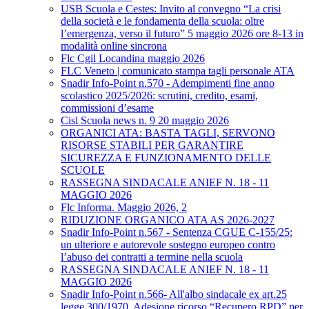
USB Scuola e Cestes: Invito al convegno “La crisi
della società e le fondamenta della scuola: oltre
l’emergenza, verso il futuro” 5 maggio 2026 ore 8-13 in
modalità online sincrona
Flc Cgil Locandina maggio 2026
FLC Veneto | comunicato stampa tagli personale ATA
Snadir Info-Point n.570 - Adempimenti fine anno
scolastico 2025/2026: scrutini, credito, esami,
commissioni d’esame
Cisl Scuola news n. 9 20 maggio 2026
ORGANICI ATA: BASTA TAGLI, SERVONO
RISORSE STABILI PER GARANTIRE
SICUREZZA E FUNZIONAMENTO DELLE
SCUOLE
RASSEGNA SINDACALE ANIEF N. 18 - 11
MAGGIO 2026
Flc Informa. Maggio 2026, 2
RIDUZIONE ORGANICO ATA AS 2026-2027
Snadir Info-Point n.567 - Sentenza CGUE C‑155/25:
un ulteriore e autorevole sostegno europeo contro
l’abuso dei contratti a termine nella scuola
RASSEGNA SINDACALE ANIEF N. 18 - 11
MAGGIO 2026
Snadir Info-Point n.566- All'albo sindacale ex art.25
legge 300/1970. Adesione ricorso “Recupero RPD” per