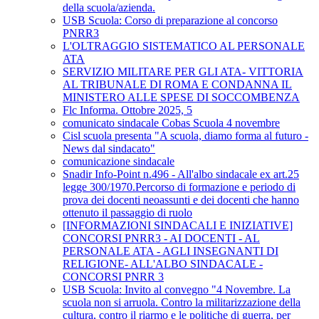
della scuola/azienda.
USB Scuola: Corso di preparazione al concorso
PNRR3
L'OLTRAGGIO SISTEMATICO AL PERSONALE
ATA
SERVIZIO MILITARE PER GLI ATA- VITTORIA
AL TRIBUNALE DI ROMA E CONDANNA IL
MINISTERO ALLE SPESE DI SOCCOMBENZA
Flc Informa. Ottobre 2025, 5
comunicato sindacale Cobas Scuola 4 novembre
Cisl scuola presenta "A scuola, diamo forma al futuro -
News dal sindacato"
comunicazione sindacale
Snadir Info-Point n.496 - All'albo sindacale ex art.25
legge 300/1970.Percorso di formazione e periodo di
prova dei docenti neoassunti e dei docenti che hanno
ottenuto il passaggio di ruolo
[INFORMAZIONI SINDACALI E INIZIATIVE]
CONCORSI PNRR3 - AI DOCENTI - AL
PERSONALE ATA - AGLI INSEGNANTI DI
RELIGIONE- ALL'ALBO SINDACALE -
CONCORSI PNRR 3
USB Scuola: Invito al convegno "4 Novembre. La
scuola non si arruola. Contro la militarizzazione della
cultura, contro il riarmo e le politiche di guerra, per