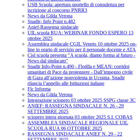
USB Scuola: apertura sportello di consulenza per
iscrizione al concorso PNRR3
News da Gilda Verona
Snadir- Info Point n.482
Anief-Rassegna sindacale
UIL scuola RUA: WEBINAR FONDO ESPERO 13
ottobre 2025
Assemblea sindacale CGIL Veneto 10 ottobre 2025 on-
line in orario di servizio per il personale docente e ATA
Cisl scuola presenta "A scuola, diamo forma al futuro -
News dal sindacato"
Snadir Info-Point n.490 - Flotilla e MEAN: corridoi
umanitari di Pace da proteggere - Dall’impegno civile
di Gaza all’azione nonviolenta in Ucraina, Snadir
rilancia l’appello alle Istituzioni italiane
Flc Informa
News da Gilda Verona
Integrazione sciopero 03 ottobre 2025 SSPG classe 3C
ANIEF: RASSEGNA SINDACALE N. 26 - 29
SETTEMBRE 2025
sciopero intera giornata 03 ottobre 2025 S.I. COBAS
ASSEMBLEA SINDACALE REGIONALE UIL
SCUOLA RUA 06 OTTOBRE 2025
RASSEGNA SINDACALE ANIEF N. 29 - 22
SETTEMBRE 2025