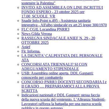
sostenere la Palestina"
INVITO AD ASSEMBLEA ON LINE ISCRITTE/I
FONDO ESPERO - 23 ottobre 2025 ore
17.00_SCUOLE_VR
Snadir Info-Point n.495 - Assistenza sanitaria
integrativa - All'albo sindacale ex art.25 legge 300/1970
FLC CGIL Locandina PNRR3
News Gilda Verona
RASSEGNA SINDACALE ANIEF N. 29 - 20
OTTOBRE 2025
Anief
Flc Informa.
LA DIGNITA' CALPESTATA DEL PERSONALE
ATA
CONCORSI ATA TRIENNALI? SI CON
ADEGUAMENTO STIPENDIALE
USB: Assemblea online aperta. DDL Gasparri:
conoscerlo per combatterlo
CONCORSO PNRR3 DOCENTI SECONDARIA I e
II GRADO … PREPARIAMOCI ALLA PROVA
SCRITTA
Indicazioni nazionali e DDL Gasparri: stessa faccia
della nuova scuola del ventennio. L’Alleanza Studenti-
Lavoratori rafforza la battaglia per una nuova scuola
pubblica in questo autunno