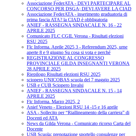
Associazione FederATA - DEVI PARTECIPARE AL
CONCORSO PER DSGA; DEVI AVERE LA CIAD
Associazione FederATA - inserimento graduatoria di
prima fascia ATA? la CIAD è obbligatoria
ANIEF - RASSEGNA SINDACALE N. 16 - 22
APRILE 2025
Comunicato FLC CGIL Verona - Risultati elezioni
RSU 2025
Flc Informa. Aprile 2025 3 - Referendum 2025, urne
aperte 8 e 9 giugno Su cosa si vota e perché
REGISTRAZIONE AL CONGRESSO
PROVINCIALE GILDA INSEGNANTI VERONA
28 APRILE 2025
Riepilogo Risultati elezioni RSU 2025
sciopero UNICOBAS scuola del 7 maggio 2025
USB e CUB Sciopero Invalsi
ANIEF - RASSEGNA SINDACALE N. 15 - 14
APRILE 2025
Flc Informa. Marzo 2025, 2
Anief Veneto - Elezioni RSU 14 -15 e 16 aprile
ASA - Sollecito per “Riallineamento della carriera” di
Docenti ed ATA
News da Gilda Verona - Comunicato ricorso Carta del
Docente
USB Scuola: prenotazione sportello consulenze per