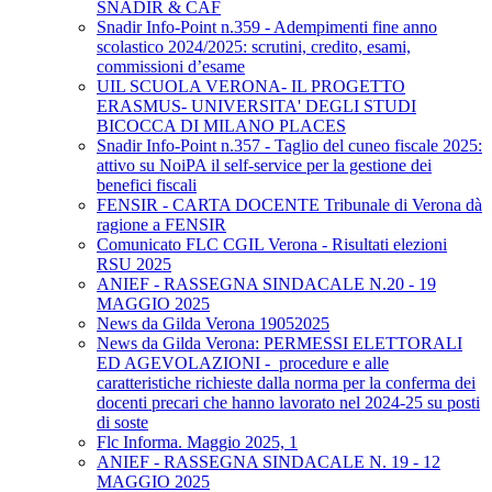
SNADIR & CAF
Snadir Info-Point n.359 - Adempimenti fine anno
scolastico 2024/2025: scrutini, credito, esami,
commissioni d’esame
UIL SCUOLA VERONA- IL PROGETTO
ERASMUS- UNIVERSITA' DEGLI STUDI
BICOCCA DI MILANO PLACES
Snadir Info-Point n.357 - Taglio del cuneo fiscale 2025:
attivo su NoiPA il self-service per la gestione dei
benefici fiscali
FENSIR - CARTA DOCENTE Tribunale di Verona dà
ragione a FENSIR
Comunicato FLC CGIL Verona - Risultati elezioni
RSU 2025
ANIEF - RASSEGNA SINDACALE N.20 - 19
MAGGIO 2025
News da Gilda Verona 19052025
News da Gilda Verona: PERMESSI ELETTORALI
ED AGEVOLAZIONI - procedure e alle
caratteristiche richieste dalla norma per la conferma dei
docenti precari che hanno lavorato nel 2024-25 su posti
di soste
Flc Informa. Maggio 2025, 1
ANIEF - RASSEGNA SINDACALE N. 19 - 12
MAGGIO 2025