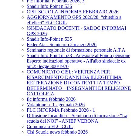
Flc Informa. Febbraio 2026, 3
Snadir Info-Point n.536
CISL SCUOLA INFORMA FEBBRAIO 2026
AGGIORNAMENTO GPS 2026/28: “chiedilo a
effellecì” FLC CGIL
[SINDACATO DOCENTI - SADOC INFORMA]
GPS 2026
Snadir Info-Point n.535
Feder Ata - Seminario 2 marzo 2026
Seminario regionale di formazione personale A.T.A.
Snadir Info-Point n.533 - Adesione al Fondo pensione
Espero: indicazioni operative - All'albo sindacale ex
art.25 legge 300/1970
COMUNICATO CISL: VERTENZA PER
RISARCIMENTO DANNI DA ILLEGITTIMA
REITERAZIONE DI CONTRATTI A TEMPO
DETERMINATO – INSEGNANTI DI RELIGIONE
CATTOLICA
flc informa febbraio 2026
Volantone n. 1 - gennaio 2026
FLC INFORMA Febbraio 2026 - 1
Diffusione locandina – Seminario di formazione “La
scuola del NOI” - ANIEF VERONA
Comunicato FLC CGIL
Cisl Scuola news febbraio 2026