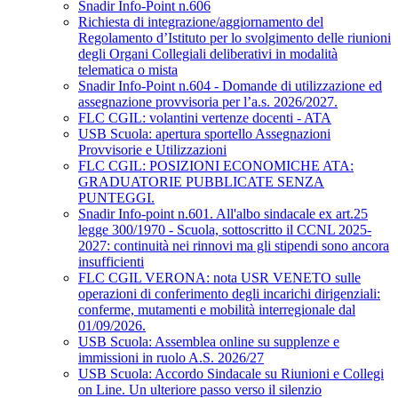
Snadir Info-Point n.606
Richiesta di integrazione/aggiornamento del
Regolamento d’Istituto per lo svolgimento delle riunioni
degli Organi Collegiali deliberativi in modalità
telematica o mista
Snadir Info-Point n.604 - Domande di utilizzazione ed
assegnazione provvisoria per l’a.s. 2026/2027.
FLC CGIL: volantini vertenze docenti - ATA
USB Scuola: apertura sportello Assegnazioni
Provvisorie e Utilizzazioni
FLC CGIL: POSIZIONI ECONOMICHE ATA:
GRADUATORIE PUBBLICATE SENZA
PUNTEGGI.
Snadir Info-point n.601. All'albo sindacale ex art.25
legge 300/1970 - Scuola, sottoscritto il CCNL 2025-
2027: continuità nei rinnovi ma gli stipendi sono ancora
insufficienti
FLC CGIL VERONA: nota USR VENETO sulle
operazioni di conferimento degli incarichi dirigenziali:
conferme, mutamenti e mobilità interregionale dal
01/09/2026.
USB Scuola: Assemblea online su supplenze e
immissioni in ruolo A.S. 2026/27
USB Scuola: Accordo Sindacale su Riunioni e Collegi
on Line. Un ulteriore passo verso il silenzio