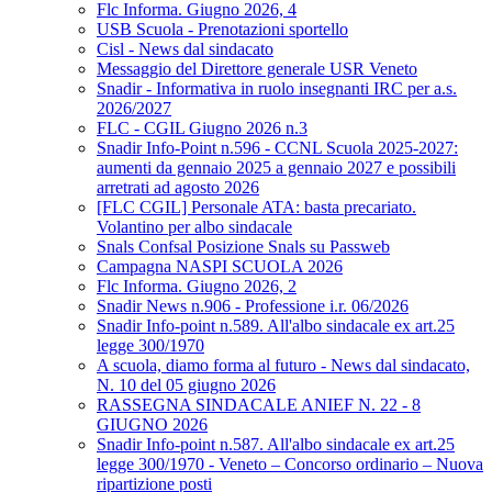
Flc Informa. Giugno 2026, 4
USB Scuola - Prenotazioni sportello
Cisl - News dal sindacato
Messaggio del Direttore generale USR Veneto
Snadir - Informativa in ruolo insegnanti IRC per a.s.
2026/2027
FLC - CGIL Giugno 2026 n.3
Snadir Info-Point n.596 - CCNL Scuola 2025-2027:
aumenti da gennaio 2025 a gennaio 2027 e possibili
arretrati ad agosto 2026
[FLC CGIL] Personale ATA: basta precariato.
Volantino per albo sindacale
Snals Confsal Posizione Snals su Passweb
Campagna NASPI SCUOLA 2026
Flc Informa. Giugno 2026, 2
Snadir News n.906 - Professione i.r. 06/2026
Snadir Info-point n.589. All'albo sindacale ex art.25
legge 300/1970
A scuola, diamo forma al futuro - News dal sindacato,
N. 10 del 05 giugno 2026
RASSEGNA SINDACALE ANIEF N. 22 - 8
GIUGNO 2026
Snadir Info-point n.587. All'albo sindacale ex art.25
legge 300/1970 - Veneto – Concorso ordinario – Nuova
ripartizione posti