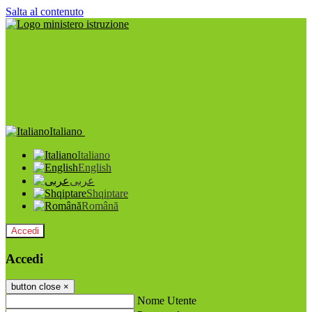
Salta al contenuto
Italiano
Italiano
English
عربى
Shqiptare
Română
Accedi
Accedi
button close
×
Nome Utente