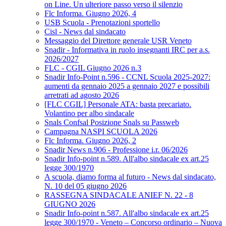
on Line. Un ulteriore passo verso il silenzio
Flc Informa. Giugno 2026, 4
USB Scuola - Prenotazioni sportello
Cisl - News dal sindacato
Messaggio del Direttore generale USR Veneto
Snadir - Informativa in ruolo insegnanti IRC per a.s.
2026/2027
FLC - CGIL Giugno 2026 n.3
Snadir Info-Point n.596 - CCNL Scuola 2025-2027:
aumenti da gennaio 2025 a gennaio 2027 e possibili
arretrati ad agosto 2026
[FLC CGIL] Personale ATA: basta precariato.
Volantino per albo sindacale
Snals Confsal Posizione Snals su Passweb
Campagna NASPI SCUOLA 2026
Flc Informa. Giugno 2026, 2
Snadir News n.906 - Professione i.r. 06/2026
Snadir Info-point n.589. All'albo sindacale ex art.25
legge 300/1970
A scuola, diamo forma al futuro - News dal sindacato,
N. 10 del 05 giugno 2026
RASSEGNA SINDACALE ANIEF N. 22 - 8
GIUGNO 2026
Snadir Info-point n.587. All'albo sindacale ex art.25
legge 300/1970 - Veneto – Concorso ordinario – Nuova