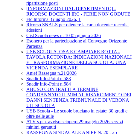
ripartizione posti
[INFORMAZIONI DAL DIPARTIMENTO] -
RICORSO DOCENTI IRC - FERIE NON GODUTE
Flc Informa. Giugno 2026, 1
Ricorso SNALS per ottenere la carta docente: raccolta
adesioni
Cisl Scuola news n. 10 05 giugno 2026
Esonero per la partecipazione al Convegno Orizzonte
Partenza
USB SCUOLA, OSA E CAMBIARE ROTTA -
TAVOLA ROTONDA: INDICAZIONI NAZIONALI
E TRASFORMAZIONE DELLA SCUOLA. UNA
VICENDA ESEMPLARE
Anief Rassegna n.21/2026
Snadir Info-Point n.583
Snadir Info-Point n.584
ABUSO CONTRATTI A TERMINE
CONDANNATO IL MIM AL RISARCIMENTO DEI
DANNI SENTENZA TRIBNUNALE DI VERONA
UIL SCUOLA
USB Scuola - Le scuole bruciano in estate: 30 gradi e
oltre nelle aule
ATV s.p.a. avviso sciopero 29 maggio 2026 servizi
minimi garantiti
RASSEGNA SINDACALE ANIEF N. 20 - 25