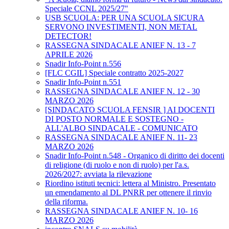
Speciale CCNL 2025/27"
USB SCUOLA: PER UNA SCUOLA SICURA
SERVONO INVESTIMENTI, NON METAL
DETECTOR!
RASSEGNA SINDACALE ANIEF N. 13 - 7
APRILE 2026
Snadir Info-Point n.556
[FLC CGIL] Speciale contratto 2025-2027
Snadir Info-Point n.551
RASSEGNA SINDACALE ANIEF N. 12 - 30
MARZO 2026
[SINDACATO SCUOLA FENSIR ] AI DOCENTI
DI POSTO NORMALE E SOSTEGNO -
ALL'ALBO SINDACALE - COMUNICATO
RASSEGNA SINDACALE ANIEF N. 11- 23
MARZO 2026
Snadir Info-Point n.548 - Organico di diritto dei docenti
di religione (di ruolo e non di ruolo) per l'a.s.
2026/2027: avviata la rilevazione
Riordino istituti tecnici: lettera al Ministro. Presentato
un emendamento al DL PNRR per ottenere il rinvio
della riforma.
RASSEGNA SINDACALE ANIEF N. 10- 16
MARZO 2026