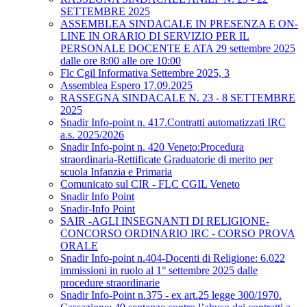
SETTEMBRE 2025
ASSEMBLEA SINDACALE IN PRESENZA E ON-
LINE IN ORARIO DI SERVIZIO PER IL
PERSONALE DOCENTE E ATA 29 settembre 2025
dalle ore 8:00 alle ore 10:00
Flc Cgil Informativa Settembre 2025, 3
Assemblea Espero 17.09.2025
RASSEGNA SINDACALE N. 23 - 8 SETTEMBRE
2025
Snadir Info-point n. 417.Contratti automatizzati IRC
a.s. 2025/2026
Snadir Info-point n. 420 Veneto:Procedura
straordinaria-Rettificate Graduatorie di merito per
scuola Infanzia e Primaria
Comunicato sul CIR - FLC CGIL Veneto
Snadir Info Point
Snadir-Info Point
SAIR -AGLI INSEGNANTI DI RELIGIONE-
CONCORSO ORDINARIO IRC - CORSO PROVA
ORALE
Snadir Info-point n.404-Docenti di Religione: 6.022
immissioni in ruolo al 1° settembre 2025 dalle
procedure straordinarie
Snadir Info-Point n.375 - ex art.25 legge 300/1970.