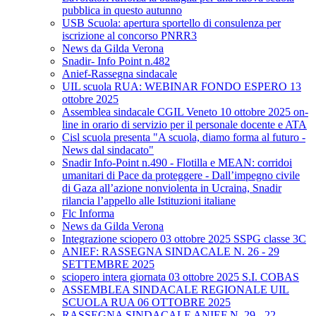
pubblica in questo autunno
USB Scuola: apertura sportello di consulenza per
iscrizione al concorso PNRR3
News da Gilda Verona
Snadir- Info Point n.482
Anief-Rassegna sindacale
UIL scuola RUA: WEBINAR FONDO ESPERO 13
ottobre 2025
Assemblea sindacale CGIL Veneto 10 ottobre 2025 on-
line in orario di servizio per il personale docente e ATA
Cisl scuola presenta "A scuola, diamo forma al futuro -
News dal sindacato"
Snadir Info-Point n.490 - Flotilla e MEAN: corridoi
umanitari di Pace da proteggere - Dall’impegno civile
di Gaza all’azione nonviolenta in Ucraina, Snadir
rilancia l’appello alle Istituzioni italiane
Flc Informa
News da Gilda Verona
Integrazione sciopero 03 ottobre 2025 SSPG classe 3C
ANIEF: RASSEGNA SINDACALE N. 26 - 29
SETTEMBRE 2025
sciopero intera giornata 03 ottobre 2025 S.I. COBAS
ASSEMBLEA SINDACALE REGIONALE UIL
SCUOLA RUA 06 OTTOBRE 2025
RASSEGNA SINDACALE ANIEF N. 29 - 22