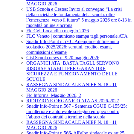
MAGGIO 2026
USB Scuola e Cestes: Invito al convegno “La crisi
della società e le fondamenta della scuola: oltre
l’emergenza, verso il futuro” 5 maggio 2026 ore 8-13 in
modalità online sincrona
Flc Cgil Locandina maggio 2026
FLC Veneto | comunicato stampa tagli personale ATA
Snadir Info-Point n.570 - Adempimenti fine anno
scolastico 2025/2026: scrutini, credito, esami,
commissioni d’esame
Cisl Scuola news n. 9 20 maggio 2026
ORGANICI ATA: BASTA TAGLI, SERVONO
RISORSE STABILI PER GARANTIRE
SICUREZZA E FUNZIONAMENTO DELLE
SCUOLE
RASSEGNA SINDACALE ANIEF N. 18 - 11
MAGGIO 2026
Flc Informa. Maggio 2026, 2
RIDUZIONE ORGANICO ATA AS 2026-2027
Snadir Info-Point n.567 - Sentenza CGUE C‑155/25:
un ulteriore e autorevole sostegno europeo contro
l’abuso dei contratti a termine nella scuola
RASSEGNA SINDACALE ANIEF N. 18 - 11
MAGGIO 2026
Snadir Info-Point n.566- All'albo sindacale ex art.25