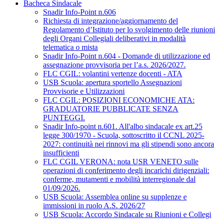
Bacheca Sindacale
Snadir Info-Point n.606
Richiesta di integrazione/aggiornamento del
Regolamento d’Istituto per lo svolgimento delle riunioni
degli Organi Collegiali deliberativi in modalità
telematica o mista
Snadir Info-Point n.604 - Domande di utilizzazione ed
assegnazione provvisoria per l’a.s. 2026/2027.
FLC CGIL: volantini vertenze docenti - ATA
USB Scuola: apertura sportello Assegnazioni
Provvisorie e Utilizzazioni
FLC CGIL: POSIZIONI ECONOMICHE ATA:
GRADUATORIE PUBBLICATE SENZA
PUNTEGGI.
Snadir Info-point n.601. All'albo sindacale ex art.25
legge 300/1970 - Scuola, sottoscritto il CCNL 2025-
2027: continuità nei rinnovi ma gli stipendi sono ancora
insufficienti
FLC CGIL VERONA: nota USR VENETO sulle
operazioni di conferimento degli incarichi dirigenziali:
conferme, mutamenti e mobilità interregionale dal
01/09/2026.
USB Scuola: Assemblea online su supplenze e
immissioni in ruolo A.S. 2026/27
USB Scuola: Accordo Sindacale su Riunioni e Collegi