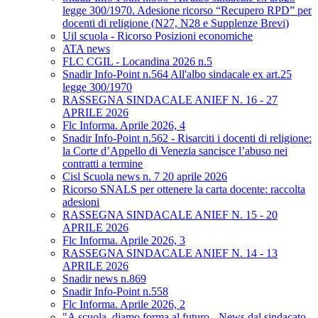
legge 300/1970. Adesione ricorso “Recupero RPD” per
docenti di religione (N27, N28 e Supplenze Brevi)
Uil scuola - Ricorso Posizioni economiche
ATA news
FLC CGIL - Locandina 2026 n.5
Snadir Info-Point n.564 All'albo sindacale ex art.25
legge 300/1970
RASSEGNA SINDACALE ANIEF N. 16 - 27
APRILE 2026
Flc Informa. Aprile 2026, 4
Snadir Info-Point n.562 - Risarciti i docenti di religione:
la Corte d’Appello di Venezia sancisce l’abuso nei
contratti a termine
Cisl Scuola news n. 7 20 aprile 2026
Ricorso SNALS per ottenere la carta docente: raccolta
adesioni
RASSEGNA SINDACALE ANIEF N. 15 - 20
APRILE 2026
Flc Informa. Aprile 2026, 3
RASSEGNA SINDACALE ANIEF N. 14 - 13
APRILE 2026
Snadir news n.869
Snadir Info-Point n.558
Flc Informa. Aprile 2026, 2
"A scuola, diamo forma al futuro - News dal sindacato.