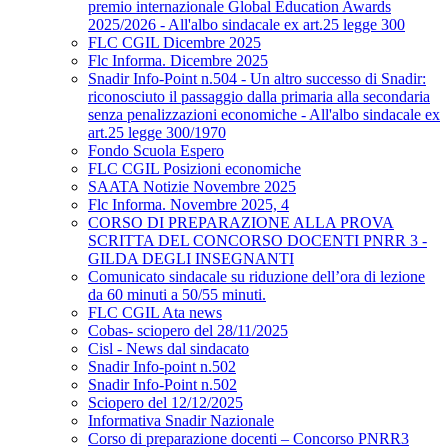
premio internazionale Global Education Awards
2025/2026 - All'albo sindacale ex art.25 legge 300
FLC CGIL Dicembre 2025
Flc Informa. Dicembre 2025
Snadir Info-Point n.504 - Un altro successo di Snadir:
riconosciuto il passaggio dalla primaria alla secondaria
senza penalizzazioni economiche - All'albo sindacale ex
art.25 legge 300/1970
Fondo Scuola Espero
FLC CGIL Posizioni economiche
SAATA Notizie Novembre 2025
Flc Informa. Novembre 2025, 4
CORSO DI PREPARAZIONE ALLA PROVA
SCRITTA DEL CONCORSO DOCENTI PNRR 3 -
GILDA DEGLI INSEGNANTI
Comunicato sindacale su riduzione dell’ora di lezione
da 60 minuti a 50/55 minuti.
FLC CGIL Ata news
Cobas- sciopero del 28/11/2025
Cisl - News dal sindacato
Snadir Info-point n.502
Snadir Info-Point n.502
Sciopero del 12/12/2025
Informativa Snadir Nazionale
Corso di preparazione docenti – Concorso PNRR3