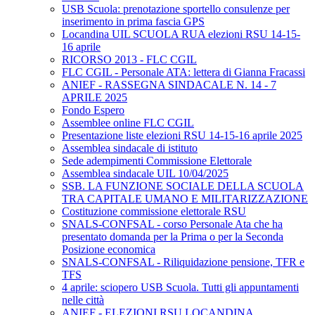
USB Scuola: prenotazione sportello consulenze per
inserimento in prima fascia GPS
Locandina UIL SCUOLA RUA elezioni RSU 14-15-
16 aprile
RICORSO 2013 - FLC CGIL
FLC CGIL - Personale ATA: lettera di Gianna Fracassi
ANIEF - RASSEGNA SINDACALE N. 14 - 7
APRILE 2025
Fondo Espero
Assemblee online FLC CGIL
Presentazione liste elezioni RSU 14-15-16 aprile 2025
Assemblea sindacale di istituto
Sede adempimenti Commissione Elettorale
Assemblea sindacale UIL 10/04/2025
SSB. LA FUNZIONE SOCIALE DELLA SCUOLA
TRA CAPITALE UMANO E MILITARIZZAZIONE
Costituzione commissione elettorale RSU
SNALS-CONFSAL - corso Personale Ata che ha
presentato domanda per la Prima o per la Seconda
Posizione economica
SNALS-CONFSAL - Riliquidazione pensione, TFR e
TFS
4 aprile: sciopero USB Scuola. Tutti gli appuntamenti
nelle città
ANIEF - ELEZIONI RSU LOCANDINA