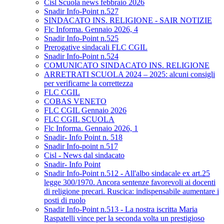
Cisl Scuola news febbraio 2026
Snadir Info-Point n.527
SINDACATO INS. RELIGIONE - SAIR NOTIZIE
Flc Informa. Gennaio 2026, 4
Snadir Info-Point n.525
Prerogative sindacali FLC CGIL
Snadir Info-Point n.524
COMUNICATO SINDACATO INS. RELIGIONE
ARRETRATI SCUOLA 2024 – 2025: alcuni consigli
per verificarne la correttezza
FLC CGIL
COBAS VENETO
FLC CGIL Gennaio 2026
FLC CGIL SCUOLA
Flc Informa. Gennaio 2026, 1
Snadir- Info Point n. 518
Snadir Info-point n.517
Cisl - News dal sindacato
Snadir- Info Point
Snadir Info-Point n.512 - All'albo sindacale ex art.25
legge 300/1970. Ancora sentenze favorevoli ai docenti
di religione precari. Ruscica: indispensabile aumentare i
posti di ruolo
Snadir Info-Point n.513 - La nostra iscritta Maria
Raspatelli vince per la seconda volta un prestigioso