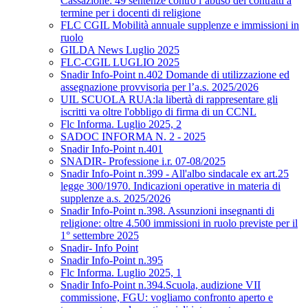
Cassazione: 49 sentenze contro l’abuso dei contratti a
termine per i docenti di religione
FLC CGIL Mobilità annuale supplenze e immissioni in
ruolo
GILDA News Luglio 2025
FLC-CGIL LUGLIO 2025
Snadir Info-Point n.402 Domande di utilizzazione ed
assegnazione provvisoria per l’a.s. 2025/2026
UIL SCUOLA RUA:la libertà di rappresentare gli
iscritti va oltre l'obbligo di firma di un CCNL
Flc Informa. Luglio 2025, 2
SADOC INFORMA N. 2 - 2025
Snadir Info-Point n.401
SNADIR- Professione i.r. 07-08/2025
Snadir Info-Point n.399 - All'albo sindacale ex art.25
legge 300/1970. Indicazioni operative in materia di
supplenze a.s. 2025/2026
Snadir Info-Point n.398. Assunzioni insegnanti di
religione: oltre 4.500 immissioni in ruolo previste per il
1° settembre 2025
Snadir- Info Point
Snadir Info-Point n.395
Flc Informa. Luglio 2025, 1
Snadir Info-Point n.394.Scuola, audizione VII
commissione, FGU: vogliamo confronto aperto e