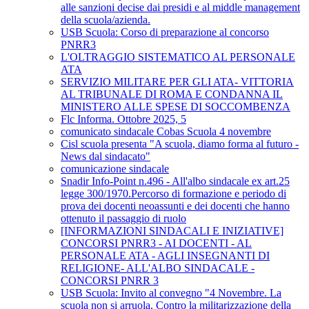
alle sanzioni decise dai presidi e al middle management
della scuola/azienda.
USB Scuola: Corso di preparazione al concorso
PNRR3
L'OLTRAGGIO SISTEMATICO AL PERSONALE
ATA
SERVIZIO MILITARE PER GLI ATA- VITTORIA
AL TRIBUNALE DI ROMA E CONDANNA IL
MINISTERO ALLE SPESE DI SOCCOMBENZA
Flc Informa. Ottobre 2025, 5
comunicato sindacale Cobas Scuola 4 novembre
Cisl scuola presenta "A scuola, diamo forma al futuro -
News dal sindacato"
comunicazione sindacale
Snadir Info-Point n.496 - All'albo sindacale ex art.25
legge 300/1970.Percorso di formazione e periodo di
prova dei docenti neoassunti e dei docenti che hanno
ottenuto il passaggio di ruolo
[INFORMAZIONI SINDACALI E INIZIATIVE]
CONCORSI PNRR3 - AI DOCENTI - AL
PERSONALE ATA - AGLI INSEGNANTI DI
RELIGIONE- ALL'ALBO SINDACALE -
CONCORSI PNRR 3
USB Scuola: Invito al convegno "4 Novembre. La
scuola non si arruola. Contro la militarizzazione della