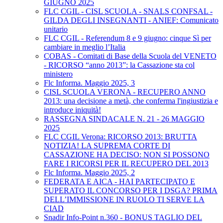
GIUGNO 2025
FLC CGIL - CISL SCUOLA - SNALS CONFSAL -
GILDA DEGLI INSEGNANTI - ANIEF: Comunicato
unitario
FLC CGIL - Referendum 8 e 9 giugno: cinque Sì per
cambiare in meglio l’Italia
COBAS - Comitati di Base della Scuola del VENETO
- RICORSO “anno 2013”: la Cassazione sta col
ministero
Flc Informa. Maggio 2025, 3
CISL SCUOLA VERONA - RECUPERO ANNO
2013: una decisione a metà, che conferma l'ingiustizia e
introduce iniquità!
RASSEGNA SINDACALE N. 21 - 26 MAGGIO
2025
FLC CGIL Verona: RICORSO 2013: BRUTTA
NOTIZIA! LA SUPREMA CORTE DI
CASSAZIONE HA DECISO: NON SI POSSONO
FARE I RICORSI PER IL RECUPERO DEL 2013
Flc Informa. Maggio 2025, 2
FEDERATA E AICA - HAI PARTECIPATO E
SUPERATO IL CONCORSO PER I DSGA? PRIMA
DELL’IMMISSIONE IN RUOLO TI SERVE LA
CIAD
Snadir Info-Point n.360 - BONUS TAGLIO DEL