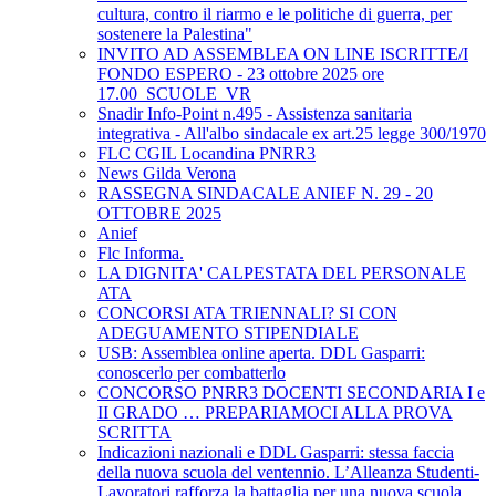
cultura, contro il riarmo e le politiche di guerra, per
sostenere la Palestina"
INVITO AD ASSEMBLEA ON LINE ISCRITTE/I
FONDO ESPERO - 23 ottobre 2025 ore
17.00_SCUOLE_VR
Snadir Info-Point n.495 - Assistenza sanitaria
integrativa - All'albo sindacale ex art.25 legge 300/1970
FLC CGIL Locandina PNRR3
News Gilda Verona
RASSEGNA SINDACALE ANIEF N. 29 - 20
OTTOBRE 2025
Anief
Flc Informa.
LA DIGNITA' CALPESTATA DEL PERSONALE
ATA
CONCORSI ATA TRIENNALI? SI CON
ADEGUAMENTO STIPENDIALE
USB: Assemblea online aperta. DDL Gasparri:
conoscerlo per combatterlo
CONCORSO PNRR3 DOCENTI SECONDARIA I e
II GRADO … PREPARIAMOCI ALLA PROVA
SCRITTA
Indicazioni nazionali e DDL Gasparri: stessa faccia
della nuova scuola del ventennio. L’Alleanza Studenti-
Lavoratori rafforza la battaglia per una nuova scuola