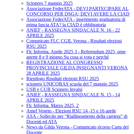
Sciopero 7 maggio 2025
Associazione FederATA - DEVI PARTECIPARE AL
CONCORSO PER DSGA; DEVI AVERE LA CIAD
Associazione FederATA - inserimento graduatoria di
prima fascia ATA? la CIAD è obbligatoria
ANIEF - RASSEGNA SINDACALE N. 16 - 22
APRILE 2025
Comunicato FLC CGIL Verona - Risultati elezioni
RSU 2025
Flc Informa. Aprile 2025 3 - Referendum 2025, urne
aperte 8 e 9 giugno Su cosa si vota e perché
REGISTRAZIONE AL CONGRESSO
PROVINCIALE GILDA INSEGNANTI VERONA
28 APRILE 2025
Riepilogo Risultati elezioni RSU 2025
sciopero UNICOBAS scuola del 7 maggio 2025
USB e CUB Sciopero Invalsi
ANIEF - RASSEGNA SINDACALE N. 15 - 14
APRILE 2025
Flc Informa. Marzo 2025, 2
Anief Veneto - Elezioni RSU 14 -15 e 16 aprile
ASA - Sollecito per “Riallineamento della carriera” di
Docenti ed ATA
News da Gilda Verona - Comunicato ricorso Carta del
Docente