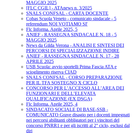
MAGGIO 2025
[FLC CGIL] - ATAnews n. 3/2025
SNALS CONFSAL - CARTA DOCENTE
Cobas Scuola Veneto - comunicato sindacale - 5
referendum NOI VOTIAMO SI'
Flc Informa. Aprile 2025, 5
ANIEF - RASSEGNA SINDACALE N. 18 - 5
MAGGIO 2025
News da Gilda Verona - ANALISI E SINTESI DEI
PERCORSI DI SPECIALIZZAZIONE INDIRE
ANIEF - RASSEGNA SINDACALE N. 17 - 28
APRILE 2025
USB Scuola: avvio sportelli Prima Fascia ATA e
scioglimento riserva CIAD
SNALS CONFSAL - CORSO PREPARAZIONE
PER IL TFA SOSTEGNO X CICLO
CONCORSO PER L’ACCESSO ALL’AREA DEI
FUNZIONARI E DELL’ELEVATA
QUALIFICAZIONE (EX DSGA)
Flc Informa. Aprile 2025, 4
SINDACATO SOCIALE DI BASE-SSB -
COMUNICATO Grave disagio per i docenti impegnati
nei percorsi abilitanti obbligatori per i vincitori del
concorso PNRR1 e per gli iscritti al 2° ciclo, esclusi dal
diri