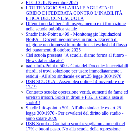
FLC-CGIL Novembre 2025
L’OLTRAGGIO SALARIALE AGLI ATA: IL
GRIDO DI FEDERATA CONTRO L’INABILITÀ
ETICA DEL CCNL SCUOLA
Difendiamo la libertà di insegnamento e di formazione
nella scuola pubblica statale
Snadir Info-Point n.499 - Monitoraggio liquidazioni
NoiPA – Docenti neoimmessi in ruolo. Docenti di
religione neo immessi in ruolo rimasti esclusi dal flusso
dei pagamenti di ottobre 2025
Cisl scuola presenta "A scuola, diamo forma al futuro -
News dal sindacato"
nadir Info-Point n.500 - Carta del Docente: inaccettabili
ritardi, si trovi soluzione per usare immediatamente i
residui - All'albo sindacale ex art.25 legge 300/1970
USB SCUOLA - Assemblea online 14 novembre ore
17-19
Contratto scuola: operazione verità, aumenti da fame ed
arretrati irrisori. Soldi in droni e F35, la scuola rasa al
suolo!!!
Snadir Info-point n.501. All'albo sindacale ex art.25
legge 300/1970 - Per avvalersi del diritto allo studio -
anno solare 2026
USB Scuola - Contratto scuola: vogliamo aumenti del
17% e buoni pasto. No alla scuola della repressione,