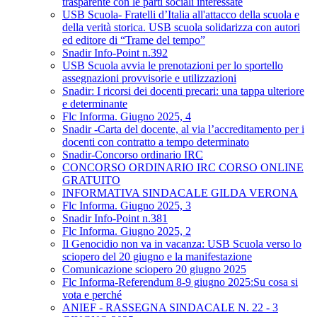
trasparente con le parti sociali interessate
USB Scuola- Fratelli d’Italia all'attacco della scuola e
della verità storica. USB scuola solidarizza con autori
ed editore di “Trame del tempo”
Snadir Info-Point n.392
USB Scuola avvia le prenotazioni per lo sportello
assegnazioni provvisorie e utilizzazioni
Snadir: I ricorsi dei docenti precari: una tappa ulteriore
e determinante
Flc Informa. Giugno 2025, 4
Snadir -Carta del docente, al via l’accreditamento per i
docenti con contratto a tempo determinato
Snadir-Concorso ordinario IRC
CONCORSO ORDINARIO IRC CORSO ONLINE
GRATUITO
INFORMATIVA SINDACALE GILDA VERONA
Flc Informa. Giugno 2025, 3
Snadir Info-Point n.381
Flc Informa. Giugno 2025, 2
Il Genocidio non va in vacanza: USB Scuola verso lo
sciopero del 20 giugno e la manifestazione
Comunicazione sciopero 20 giugno 2025
Flc Informa-Referendum 8-9 giugno 2025:Su cosa si
vota e perché
ANIEF - RASSEGNA SINDACALE N. 22 - 3