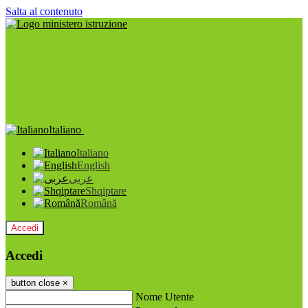
Salta al contenuto
Italiano
Italiano
English
عربى
Shqiptare
Română
Accedi
Accedi
button close
×
Nome Utente