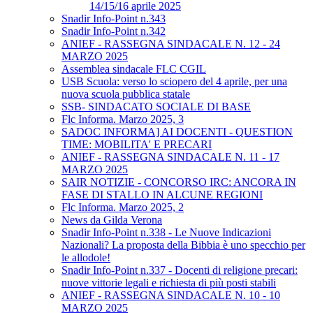
14/15/16 aprile 2025
Snadir Info-Point n.343
Snadir Info-Point n.342
ANIEF - RASSEGNA SINDACALE N. 12 - 24
MARZO 2025
Assemblea sindacale FLC CGIL
USB Scuola: verso lo sciopero del 4 aprile, per una
nuova scuola pubblica statale
SSB- SINDACATO SOCIALE DI BASE
Flc Informa. Marzo 2025, 3
SADOC INFORMA] AI DOCENTI - QUESTION
TIME: MOBILITA' E PRECARI
ANIEF - RASSEGNA SINDACALE N. 11 - 17
MARZO 2025
SAIR NOTIZIE - CONCORSO IRC: ANCORA IN
FASE DI STALLO IN ALCUNE REGIONI
Flc Informa. Marzo 2025, 2
News da Gilda Verona
Snadir Info-Point n.338 - Le Nuove Indicazioni
Nazionali? La proposta della Bibbia è uno specchio per
le allodole!
Snadir Info-Point n.337 - Docenti di religione precari:
nuove vittorie legali e richiesta di più posti stabili
ANIEF - RASSEGNA SINDACALE N. 10 - 10
MARZO 2025