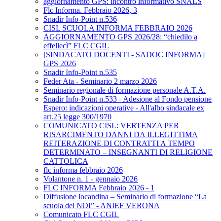
aggiornamento GPS: incontro informativo SNALS
Flc Informa. Febbraio 2026, 3
Snadir Info-Point n.536
CISL SCUOLA INFORMA FEBBRAIO 2026
AGGIORNAMENTO GPS 2026/28: “chiedilo a
effellecì” FLC CGIL
[SINDACATO DOCENTI - SADOC INFORMA]
GPS 2026
Snadir Info-Point n.535
Feder Ata - Seminario 2 marzo 2026
Seminario regionale di formazione personale A.T.A.
Snadir Info-Point n.533 - Adesione al Fondo pensione
Espero: indicazioni operative - All'albo sindacale ex
art.25 legge 300/1970
COMUNICATO CISL: VERTENZA PER
RISARCIMENTO DANNI DA ILLEGITTIMA
REITERAZIONE DI CONTRATTI A TEMPO
DETERMINATO – INSEGNANTI DI RELIGIONE
CATTOLICA
flc informa febbraio 2026
Volantone n. 1 - gennaio 2026
FLC INFORMA Febbraio 2026 - 1
Diffusione locandina – Seminario di formazione “La
scuola del NOI” - ANIEF VERONA
Comunicato FLC CGIL