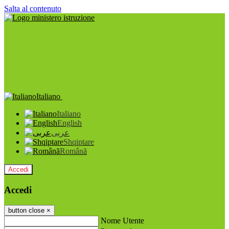
Salta al contenuto
Italiano
Italiano
English
عربى
Shqiptare
Română
Accedi
Accedi
button close
×
Nome Utente