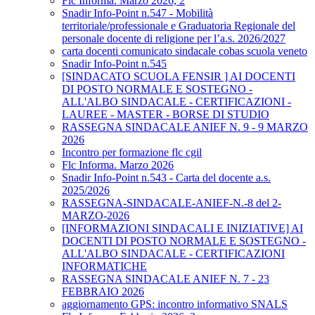
Flc Informa. Marzo 2026, 2
Snadir Info-Point n.547 - Mobilità
territoriale/professionale e Graduatoria Regionale del
personale docente di religione per l’a.s. 2026/2027
carta docenti comunicato sindacale cobas scuola veneto
Snadir Info-Point n.545
[SINDACATO SCUOLA FENSIR ] AI DOCENTI
DI POSTO NORMALE E SOSTEGNO -
ALL'ALBO SINDACALE - CERTIFICAZIONI -
LAUREE - MASTER - BORSE DI STUDIO
RASSEGNA SINDACALE ANIEF N. 9 - 9 MARZO
2026
Incontro per formazione flc cgil
Flc Informa. Marzo 2026
Snadir Info-Point n.543 - Carta del docente a.s.
2025/2026
RASSEGNA-SINDACALE-ANIEF-N.-8 del 2-
MARZO-2026
[INFORMAZIONI SINDACALI E INIZIATIVE] AI
DOCENTI DI POSTO NORMALE E SOSTEGNO -
ALL'ALBO SINDACALE - CERTIFICAZIONI
INFORMATICHE
RASSEGNA SINDACALE ANIEF N. 7 - 23
FEBBRAIO 2026
aggiornamento GPS: incontro informativo SNALS