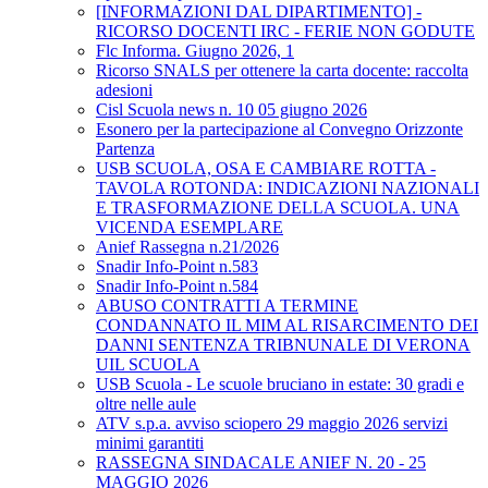
[INFORMAZIONI DAL DIPARTIMENTO] -
RICORSO DOCENTI IRC - FERIE NON GODUTE
Flc Informa. Giugno 2026, 1
Ricorso SNALS per ottenere la carta docente: raccolta
adesioni
Cisl Scuola news n. 10 05 giugno 2026
Esonero per la partecipazione al Convegno Orizzonte
Partenza
USB SCUOLA, OSA E CAMBIARE ROTTA -
TAVOLA ROTONDA: INDICAZIONI NAZIONALI
E TRASFORMAZIONE DELLA SCUOLA. UNA
VICENDA ESEMPLARE
Anief Rassegna n.21/2026
Snadir Info-Point n.583
Snadir Info-Point n.584
ABUSO CONTRATTI A TERMINE
CONDANNATO IL MIM AL RISARCIMENTO DEI
DANNI SENTENZA TRIBNUNALE DI VERONA
UIL SCUOLA
USB Scuola - Le scuole bruciano in estate: 30 gradi e
oltre nelle aule
ATV s.p.a. avviso sciopero 29 maggio 2026 servizi
minimi garantiti
RASSEGNA SINDACALE ANIEF N. 20 - 25
MAGGIO 2026