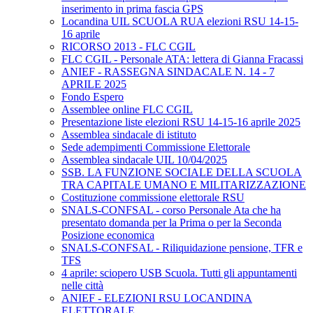
inserimento in prima fascia GPS
Locandina UIL SCUOLA RUA elezioni RSU 14-15-
16 aprile
RICORSO 2013 - FLC CGIL
FLC CGIL - Personale ATA: lettera di Gianna Fracassi
ANIEF - RASSEGNA SINDACALE N. 14 - 7
APRILE 2025
Fondo Espero
Assemblee online FLC CGIL
Presentazione liste elezioni RSU 14-15-16 aprile 2025
Assemblea sindacale di istituto
Sede adempimenti Commissione Elettorale
Assemblea sindacale UIL 10/04/2025
SSB. LA FUNZIONE SOCIALE DELLA SCUOLA
TRA CAPITALE UMANO E MILITARIZZAZIONE
Costituzione commissione elettorale RSU
SNALS-CONFSAL - corso Personale Ata che ha
presentato domanda per la Prima o per la Seconda
Posizione economica
SNALS-CONFSAL - Riliquidazione pensione, TFR e
TFS
4 aprile: sciopero USB Scuola. Tutti gli appuntamenti
nelle città
ANIEF - ELEZIONI RSU LOCANDINA
ELETTORALE