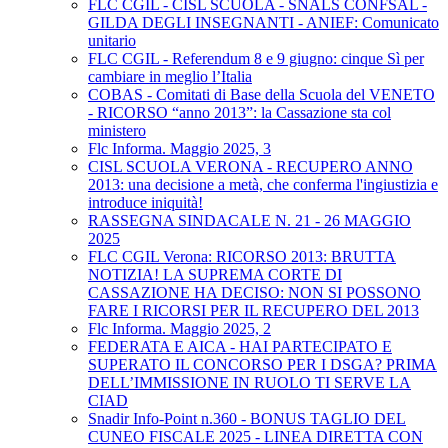
FLC CGIL - CISL SCUOLA - SNALS CONFSAL -
GILDA DEGLI INSEGNANTI - ANIEF: Comunicato
unitario
FLC CGIL - Referendum 8 e 9 giugno: cinque Sì per
cambiare in meglio l’Italia
COBAS - Comitati di Base della Scuola del VENETO
- RICORSO “anno 2013”: la Cassazione sta col
ministero
Flc Informa. Maggio 2025, 3
CISL SCUOLA VERONA - RECUPERO ANNO
2013: una decisione a metà, che conferma l'ingiustizia e
introduce iniquità!
RASSEGNA SINDACALE N. 21 - 26 MAGGIO
2025
FLC CGIL Verona: RICORSO 2013: BRUTTA
NOTIZIA! LA SUPREMA CORTE DI
CASSAZIONE HA DECISO: NON SI POSSONO
FARE I RICORSI PER IL RECUPERO DEL 2013
Flc Informa. Maggio 2025, 2
FEDERATA E AICA - HAI PARTECIPATO E
SUPERATO IL CONCORSO PER I DSGA? PRIMA
DELL’IMMISSIONE IN RUOLO TI SERVE LA
CIAD
Snadir Info-Point n.360 - BONUS TAGLIO DEL
CUNEO FISCALE 2025 - LINEA DIRETTA CON