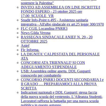
sostenere la Palestina"
INVITO AD ASSEMBLEA ON LINE ISCRITTE/I
FONDO ESPERO - 23 ottobre 2025 ore
17.00_SCUOLE_VR
Snadir Info-Point n.495 - Assistenza sanitaria
integrativa - All'albo sindacale ex art.25 legge 300/1970
FLC CGIL Locandina PNRR3
News Gilda Verona
RASSEGNA SINDACALE ANIEF N. 29 - 20
OTTOBRE 2025
Anief
Flc Informa.
LA DIGNITA' CALPESTATA DEL PERSONALE
ATA
CONCORSI ATA TRIENNALI? SI CON
ADEGUAMENTO STIPENDIALE
USB: Assemblea online aperta. DDL Gasparri:
conoscerlo per combatterlo
CONCORSO PNRR3 DOCENTI SECONDARIA I e
II GRADO … PREPARIAMOCI ALLA PROVA
SCRITTA
Indicazioni nazionali e DDL Gasparri: stessa faccia
della nuova scuola del ventennio. L’Alleanza Studenti-
Lavoratori rafforza la battaglia per una nuova scuola
pubblica in questo autunno