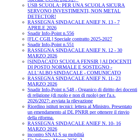
USB SCUOLA: PER UNA SCUOLA SICURA
SERVONO INVESTIMENTI, NON METAL
DETECTOR!
RASSEGNA SINDACALE ANIEF N. 13 - 7
APRILE 2026
Snadir Info-Point n.556
[FLC CGIL] Speciale contratto 2025-2027
Snadir Info-Point n.551
RASSEGNA SINDACALE ANIEF N. 12 - 30
MARZO 2026
[SINDACATO SCUOLA FENSIR ] AI DOCENTI
DI POSTO NORMALE E SOSTEGNO -
ALL'ALBO SINDACALE - COMUNICATO
RASSEGNA SINDACALE ANIEF N. 11- 23
MARZO 2026
Snadir Info-Point n.548 - Organico di diritto dei docenti
di religione (di ruolo e non di ruolo) per l'a.s.
2026/2027: avviata la rilevazione
Riordino istituti tecnici: lettera al Ministro. Presentato
un emendamento al DL PNRR per ottenere il rinvio
della riforma.
RASSEGNA SINDACALE ANIEF N. 10- 16
MARZO 2026
incontro SNALS su mobilità