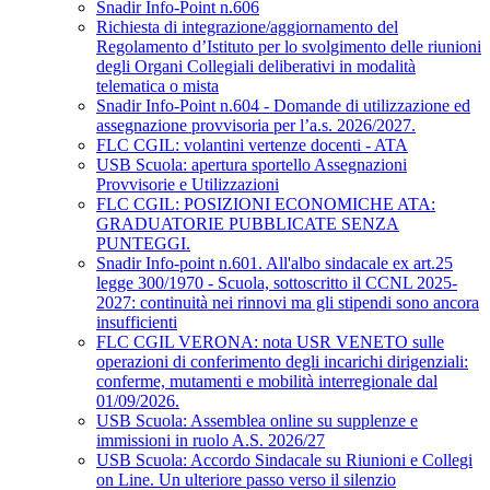
Snadir Info-Point n.606
Richiesta di integrazione/aggiornamento del
Regolamento d’Istituto per lo svolgimento delle riunioni
degli Organi Collegiali deliberativi in modalità
telematica o mista
Snadir Info-Point n.604 - Domande di utilizzazione ed
assegnazione provvisoria per l’a.s. 2026/2027.
FLC CGIL: volantini vertenze docenti - ATA
USB Scuola: apertura sportello Assegnazioni
Provvisorie e Utilizzazioni
FLC CGIL: POSIZIONI ECONOMICHE ATA:
GRADUATORIE PUBBLICATE SENZA
PUNTEGGI.
Snadir Info-point n.601. All'albo sindacale ex art.25
legge 300/1970 - Scuola, sottoscritto il CCNL 2025-
2027: continuità nei rinnovi ma gli stipendi sono ancora
insufficienti
FLC CGIL VERONA: nota USR VENETO sulle
operazioni di conferimento degli incarichi dirigenziali:
conferme, mutamenti e mobilità interregionale dal
01/09/2026.
USB Scuola: Assemblea online su supplenze e
immissioni in ruolo A.S. 2026/27
USB Scuola: Accordo Sindacale su Riunioni e Collegi
on Line. Un ulteriore passo verso il silenzio