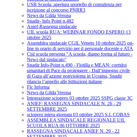
USB Scuola: apertura sportello di consulenza per
iscrizione al concorso PNRR3
News da Gilda Verona
Snadir- Info Point n.482
Anief-Rassegna sindacale
UIL scuola RUA: WEBINAR FONDO ESPERO 13
ottobre 2025
Assemblea sindacale CGIL Veneto 10 ottobre 2025 on-
line in orario di servizio per il personale docente e ATA
Cisl scuola presenta "A scuola, diamo forma al futuro -
News dal sindacato"
Snadir Info-Point n.490 - Flotilla e MEAN: corridoi
umanitari di Pace da proteggere - Dall’impegno civile
di Gaza all’azione nonviolenta in Ucraina, Snadir
rilancia l’appello alle Istituzioni italiane
Flc Informa
News da Gilda Verona
Integrazione sciopero 03 ottobre 2025 SSPG classe 3C
ANIEF: RASSEGNA SINDACALE N. 26 - 29
SETTEMBRE 2025
sciopero intera giornata 03 ottobre 2025 S.I. COBAS
ASSEMBLEA SINDACALE REGIONALE UIL
SCUOLA RUA 06 OTTOBRE 2025
RASSEGNA SINDACALE ANIEF N. 29 - 22
SETTEMBRE 2025