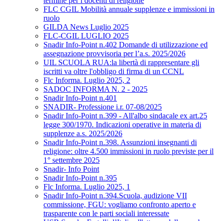
termine per i docenti di religione
FLC CGIL Mobilità annuale supplenze e immissioni in
ruolo
GILDA News Luglio 2025
FLC-CGIL LUGLIO 2025
Snadir Info-Point n.402 Domande di utilizzazione ed
assegnazione provvisoria per l’a.s. 2025/2026
UIL SCUOLA RUA:la libertà di rappresentare gli
iscritti va oltre l'obbligo di firma di un CCNL
Flc Informa. Luglio 2025, 2
SADOC INFORMA N. 2 - 2025
Snadir Info-Point n.401
SNADIR- Professione i.r. 07-08/2025
Snadir Info-Point n.399 - All'albo sindacale ex art.25
legge 300/1970. Indicazioni operative in materia di
supplenze a.s. 2025/2026
Snadir Info-Point n.398. Assunzioni insegnanti di
religione: oltre 4.500 immissioni in ruolo previste per il
1° settembre 2025
Snadir- Info Point
Snadir Info-Point n.395
Flc Informa. Luglio 2025, 1
Snadir Info-Point n.394.Scuola, audizione VII
commissione, FGU: vogliamo confronto aperto e
trasparente con le parti sociali interessate