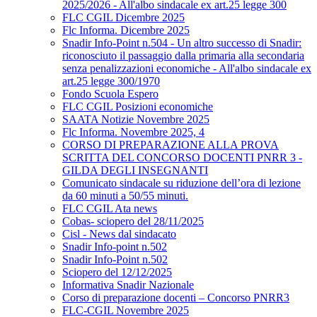
2025/2026 - All'albo sindacale ex art.25 legge 300
FLC CGIL Dicembre 2025
Flc Informa. Dicembre 2025
Snadir Info-Point n.504 - Un altro successo di Snadir:
riconosciuto il passaggio dalla primaria alla secondaria
senza penalizzazioni economiche - All'albo sindacale ex
art.25 legge 300/1970
Fondo Scuola Espero
FLC CGIL Posizioni economiche
SAATA Notizie Novembre 2025
Flc Informa. Novembre 2025, 4
CORSO DI PREPARAZIONE ALLA PROVA
SCRITTA DEL CONCORSO DOCENTI PNRR 3 -
GILDA DEGLI INSEGNANTI
Comunicato sindacale su riduzione dell’ora di lezione
da 60 minuti a 50/55 minuti.
FLC CGIL Ata news
Cobas- sciopero del 28/11/2025
Cisl - News dal sindacato
Snadir Info-point n.502
Snadir Info-Point n.502
Sciopero del 12/12/2025
Informativa Snadir Nazionale
Corso di preparazione docenti – Concorso PNRR3
FLC-CGIL Novembre 2025