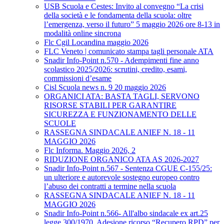
USB Scuola e Cestes: Invito al convegno “La crisi
della società e le fondamenta della scuola: oltre
l’emergenza, verso il futuro” 5 maggio 2026 ore 8-13 in
modalità online sincrona
Flc Cgil Locandina maggio 2026
FLC Veneto | comunicato stampa tagli personale ATA
Snadir Info-Point n.570 - Adempimenti fine anno
scolastico 2025/2026: scrutini, credito, esami,
commissioni d’esame
Cisl Scuola news n. 9 20 maggio 2026
ORGANICI ATA: BASTA TAGLI, SERVONO
RISORSE STABILI PER GARANTIRE
SICUREZZA E FUNZIONAMENTO DELLE
SCUOLE
RASSEGNA SINDACALE ANIEF N. 18 - 11
MAGGIO 2026
Flc Informa. Maggio 2026, 2
RIDUZIONE ORGANICO ATA AS 2026-2027
Snadir Info-Point n.567 - Sentenza CGUE C‑155/25:
un ulteriore e autorevole sostegno europeo contro
l’abuso dei contratti a termine nella scuola
RASSEGNA SINDACALE ANIEF N. 18 - 11
MAGGIO 2026
Snadir Info-Point n.566- All'albo sindacale ex art.25
legge 300/1970. Adesione ricorso “Recupero RPD” per