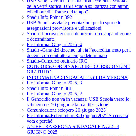
USB Scuola- Fratelli d’Italia all'attacco della scuola e
della verità storica. USB scuola solidarizza con autori
ed editore di “Trame del tempo”
Snadir Info-Point n.392
USB Scuola avvia le prenotazioni per lo sportello
assegnazioni provvisorie e utilizzazioni
Snadir: I ricorsi dei docenti precari: una tappa ulteriore
e determinante
Flc Informa. Giugno 2025, 4
Snadir -Carta del docente, al via l’accreditamento per i
docenti con contratto a tempo determinato
Snadir-Concorso ordinario IRC
CONCORSO ORDINARIO IRC CORSO ONLINE
GRATUITO
INFORMATIVA SINDACALE GILDA VERONA
Flc Informa. Giugno 2025, 3
Snadir Info-Point n.381
Flc Informa. Giugno 2025, 2
Il Genocidio non va in vacanza: USB Scuola verso lo
sciopero del 20 giugno e la manifestazione
Comunicazione sciopero 20 giugno 2025
Flc Informa-Referendum 8-9 giugno 2025:Su cosa si
vota e perché
ANIEF - RASSEGNA SINDACALE N. 22 - 3
GIUGNO 2025