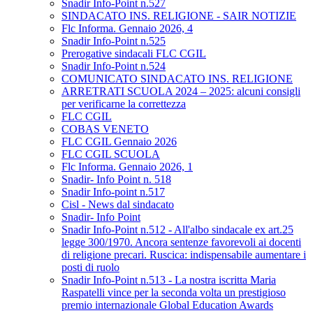
Snadir Info-Point n.527
SINDACATO INS. RELIGIONE - SAIR NOTIZIE
Flc Informa. Gennaio 2026, 4
Snadir Info-Point n.525
Prerogative sindacali FLC CGIL
Snadir Info-Point n.524
COMUNICATO SINDACATO INS. RELIGIONE
ARRETRATI SCUOLA 2024 – 2025: alcuni consigli
per verificarne la correttezza
FLC CGIL
COBAS VENETO
FLC CGIL Gennaio 2026
FLC CGIL SCUOLA
Flc Informa. Gennaio 2026, 1
Snadir- Info Point n. 518
Snadir Info-point n.517
Cisl - News dal sindacato
Snadir- Info Point
Snadir Info-Point n.512 - All'albo sindacale ex art.25
legge 300/1970. Ancora sentenze favorevoli ai docenti
di religione precari. Ruscica: indispensabile aumentare i
posti di ruolo
Snadir Info-Point n.513 - La nostra iscritta Maria
Raspatelli vince per la seconda volta un prestigioso
premio internazionale Global Education Awards