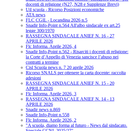
docenti di religione (N27, N28 e Supplenze Brevi)
Uil scuola - Ricorso Posizioni economiche
ATA news
FLC CGIL - Locandina 2026 n.5
Snadir Info-Point n.564 All'albo sindacale ex art.25
legge 300/1970
RASSEGNA SINDACALE ANIEF N. 16 - 27
APRILE 2026
Flc Informa. Aprile 2026, 4
Snadir Info-Point n.562 - Risarciti i docenti di religione:
la Corte d’Appello di Venezia sancisce l’abuso nei
contratti a termine
Cisl Scuola news n. 7 20 aprile 2026
Ricorso SNALS per ottenere la carta docente: raccolta
adesioni
RASSEGNA SINDACALE ANIEF N. 15 - 20
APRILE 2026
Flc Informa. Aprile 2026, 3
RASSEGNA SINDACALE ANIEF N. 14 - 13
APRILE 2026
Snadir news n.869
Snadir Info-Point n.558
Flc Informa. Aprile 2026, 2
"A scuola, diamo forma al futuro - News dal sindacato.
Speciale CCNL 2025/27"