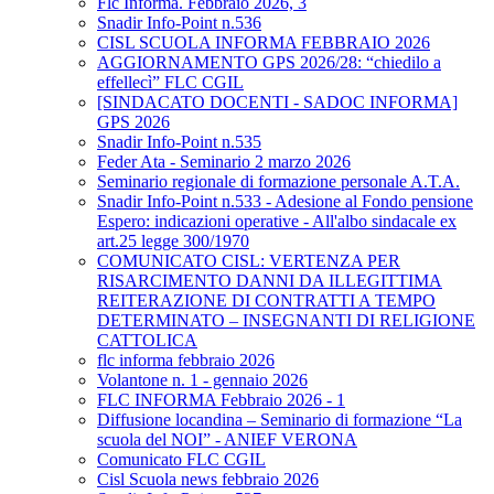
Flc Informa. Febbraio 2026, 3
Snadir Info-Point n.536
CISL SCUOLA INFORMA FEBBRAIO 2026
AGGIORNAMENTO GPS 2026/28: “chiedilo a
effellecì” FLC CGIL
[SINDACATO DOCENTI - SADOC INFORMA]
GPS 2026
Snadir Info-Point n.535
Feder Ata - Seminario 2 marzo 2026
Seminario regionale di formazione personale A.T.A.
Snadir Info-Point n.533 - Adesione al Fondo pensione
Espero: indicazioni operative - All'albo sindacale ex
art.25 legge 300/1970
COMUNICATO CISL: VERTENZA PER
RISARCIMENTO DANNI DA ILLEGITTIMA
REITERAZIONE DI CONTRATTI A TEMPO
DETERMINATO – INSEGNANTI DI RELIGIONE
CATTOLICA
flc informa febbraio 2026
Volantone n. 1 - gennaio 2026
FLC INFORMA Febbraio 2026 - 1
Diffusione locandina – Seminario di formazione “La
scuola del NOI” - ANIEF VERONA
Comunicato FLC CGIL
Cisl Scuola news febbraio 2026