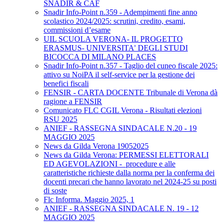
SNADIR & CAF
Snadir Info-Point n.359 - Adempimenti fine anno
scolastico 2024/2025: scrutini, credito, esami,
commissioni d’esame
UIL SCUOLA VERONA- IL PROGETTO
ERASMUS- UNIVERSITA' DEGLI STUDI
BICOCCA DI MILANO PLACES
Snadir Info-Point n.357 - Taglio del cuneo fiscale 2025:
attivo su NoiPA il self-service per la gestione dei
benefici fiscali
FENSIR - CARTA DOCENTE Tribunale di Verona dà
ragione a FENSIR
Comunicato FLC CGIL Verona - Risultati elezioni
RSU 2025
ANIEF - RASSEGNA SINDACALE N.20 - 19
MAGGIO 2025
News da Gilda Verona 19052025
News da Gilda Verona: PERMESSI ELETTORALI
ED AGEVOLAZIONI - procedure e alle
caratteristiche richieste dalla norma per la conferma dei
docenti precari che hanno lavorato nel 2024-25 su posti
di soste
Flc Informa. Maggio 2025, 1
ANIEF - RASSEGNA SINDACALE N. 19 - 12
MAGGIO 2025