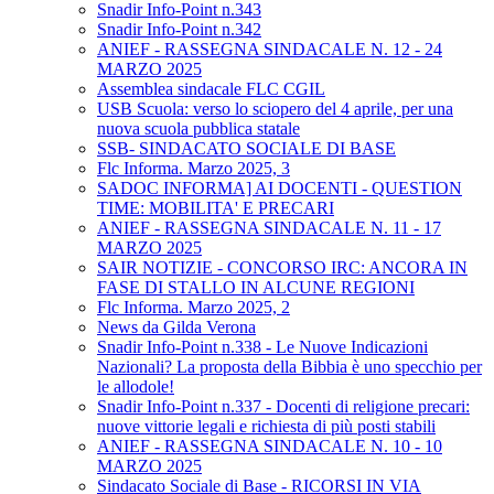
Snadir Info-Point n.343
Snadir Info-Point n.342
ANIEF - RASSEGNA SINDACALE N. 12 - 24
MARZO 2025
Assemblea sindacale FLC CGIL
USB Scuola: verso lo sciopero del 4 aprile, per una
nuova scuola pubblica statale
SSB- SINDACATO SOCIALE DI BASE
Flc Informa. Marzo 2025, 3
SADOC INFORMA] AI DOCENTI - QUESTION
TIME: MOBILITA' E PRECARI
ANIEF - RASSEGNA SINDACALE N. 11 - 17
MARZO 2025
SAIR NOTIZIE - CONCORSO IRC: ANCORA IN
FASE DI STALLO IN ALCUNE REGIONI
Flc Informa. Marzo 2025, 2
News da Gilda Verona
Snadir Info-Point n.338 - Le Nuove Indicazioni
Nazionali? La proposta della Bibbia è uno specchio per
le allodole!
Snadir Info-Point n.337 - Docenti di religione precari:
nuove vittorie legali e richiesta di più posti stabili
ANIEF - RASSEGNA SINDACALE N. 10 - 10
MARZO 2025
Sindacato Sociale di Base - RICORSI IN VIA