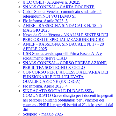
[FLC CGIL] - ATAnews n. 3/2025
SNALS CONFSAL - CARTA DOCENTE
Cobas Scuola Veneto - comunicato sindacale - 5
referendum NOI VOTIAMO SI'
Flc Informa. Aprile 2025, 5
ANIEF - RASSEGNA SINDACALE N. 18 - 5
MAGGIO 2025
News da Gilda Verona - ANALISI E SINTESI DEI
PERCORSI DI SPECIALIZZAZIONE INDIRE
ANIEF - RASSEGNA SINDACALE N. 17 - 28
APRILE 2025
USB Scuola: avvio sportelli Prima Fascia ATA e
scioglimento riserva CIAD
SNALS CONFSAL - CORSO PREPARAZIONE
PER IL TFA SOSTEGNO X CICLO
CONCORSO PER L’ACCESSO ALL’AREA DEI
FUNZIONARI E DELL’ELEVATA
QUALIFICAZIONE (EX DSGA)
Flc Informa. Aprile 2025, 4
SINDACATO SOCIALE DI BASE-SSB -
COMUNICATO Grave disagio per i docenti impegnati
nei percorsi abilitanti obbligatori per i vincitori del
concorso PNRR1 e per gli iscritti al 2° ciclo, esclusi dal
diri
Sciopero 7 maggio 2025