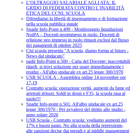
L’OLTRAGGIO SALARIALE AGLI ATA: IL
GRIDO DI FEDERATA CONTRO L’INABILITÀ
ETICA DEL CCNL SCUOLA
Difendiamo la libertà di insegnamento e di formazione
nella scuola pubblica statale
Snadir Info-Point n.499 - Monitoraggio liquidazioni
NoiPA – Docenti neoimmessi in ruolo. Docenti di
religione neo immessi in ruolo rimasti esclusi dal flusso
dei pagamenti di ottobre 2025
Cisl scuola presenta "A scuola, diamo forma al futuro -
News dal sindacato"
nadir Info-Point n.500 - Carta del Docente: inaccettabili
ritardi, si trovi soluzione per usare immediatamente i
residui - All'albo sindacale ex art.25 legge 300/1970
USB SCUOLA - Assemblea online 14 novembre ore
17-19
Contratto scuola: operazione verità, aumenti da fame ed
arretrati irrisori. Soldi in droni e F35, la scuola rasa al
suolo!!!
Snadir Info-point n.501. All'albo sindacale ex art.25
legge 300/1970 - Per avvalersi del diritto allo studio -
anno solare 2026
USB Scuola - Contratto scuola: vogliamo aumenti del
17% e buoni pasto. No alla scuola della repressione,
alle sanzioni decise dai presidi e al middle management