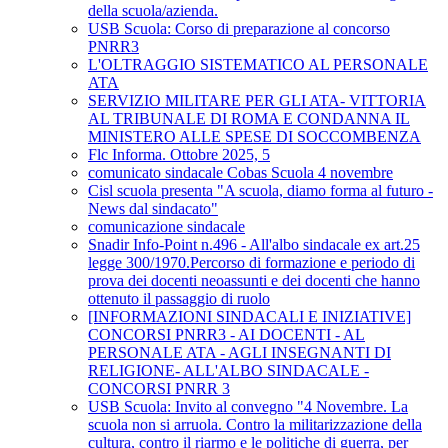
della scuola/azienda.
USB Scuola: Corso di preparazione al concorso
PNRR3
L'OLTRAGGIO SISTEMATICO AL PERSONALE
ATA
SERVIZIO MILITARE PER GLI ATA- VITTORIA
AL TRIBUNALE DI ROMA E CONDANNA IL
MINISTERO ALLE SPESE DI SOCCOMBENZA
Flc Informa. Ottobre 2025, 5
comunicato sindacale Cobas Scuola 4 novembre
Cisl scuola presenta "A scuola, diamo forma al futuro -
News dal sindacato"
comunicazione sindacale
Snadir Info-Point n.496 - All'albo sindacale ex art.25
legge 300/1970.Percorso di formazione e periodo di
prova dei docenti neoassunti e dei docenti che hanno
ottenuto il passaggio di ruolo
[INFORMAZIONI SINDACALI E INIZIATIVE]
CONCORSI PNRR3 - AI DOCENTI - AL
PERSONALE ATA - AGLI INSEGNANTI DI
RELIGIONE- ALL'ALBO SINDACALE -
CONCORSI PNRR 3
USB Scuola: Invito al convegno "4 Novembre. La
scuola non si arruola. Contro la militarizzazione della
cultura, contro il riarmo e le politiche di guerra, per