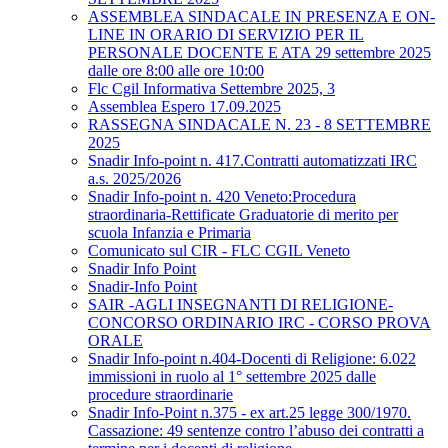
ASSEMBLEA SINDACALE IN PRESENZA E ON-
LINE IN ORARIO DI SERVIZIO PER IL
PERSONALE DOCENTE E ATA 29 settembre 2025
dalle ore 8:00 alle ore 10:00
Flc Cgil Informativa Settembre 2025, 3
Assemblea Espero 17.09.2025
RASSEGNA SINDACALE N. 23 - 8 SETTEMBRE
2025
Snadir Info-point n. 417.Contratti automatizzati IRC
a.s. 2025/2026
Snadir Info-point n. 420 Veneto:Procedura
straordinaria-Rettificate Graduatorie di merito per
scuola Infanzia e Primaria
Comunicato sul CIR - FLC CGIL Veneto
Snadir Info Point
Snadir-Info Point
SAIR -AGLI INSEGNANTI DI RELIGIONE-
CONCORSO ORDINARIO IRC - CORSO PROVA
ORALE
Snadir Info-point n.404-Docenti di Religione: 6.022
immissioni in ruolo al 1° settembre 2025 dalle
procedure straordinarie
Snadir Info-Point n.375 - ex art.25 legge 300/1970.
Cassazione: 49 sentenze contro l’abuso dei contratti a