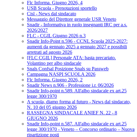
Flc Informa. Giugno 2026, 4
USB Scuola - Prenotazioni sportello
Cisl - News dal sindacato
Messaggio del Direttore generale USR Veneto
Snadir - Informativa in ruolo insegnanti IRC per a.s.
2026/2027
FLC - CGIL Giugno 2026 n.3
Snadir Info-Point n.596 - CCNL Scuola 2025-2027:
aumenti da gennaio 2025 a gennaio 2027 e possibili
arretrati ad agosto 2026
[FLC CGIL] Personale ATA: basta precariato.
Volantino per albo sindacale
Snals Confsal Posizione Snals su Passweb
Campagna NASPI SCUOLA 2026
Flc Informa. Giugno 2026, 2
Snadir News n.906 - Professione i.r. 06/2026
Snadir Info-point n.589. All'albo sindacale ex art.25
legge 300/1970
A scuola, diamo forma al futuro - News dal sindacato,
N. 10 del 05 giugno 2026
RASSEGNA SINDACALE ANIEF N. 22 - 8
GIUGNO 2026
Snadir Info-point n.587. All'albo sindacale ex art.25
legge 300/1970 - Veneto – Concorso ordinario – Nuova
ripartizione posti