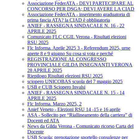
Associazione FederATA - DEVI PARTECIPARE AL
CONCORSO PER DSGA; DEVI AVERE LA CIAD
Associazione FederATA - inserimento graduatoria di
prima fascia ATA? la CIAD è obbligatoria
ANIEF - RASSEGNA SINDACALE N. 16 - 22
APRILE 2025
Comunicato FLC CGIL Verona - Risultati elezioni
RSU 2025
Flc Informa. Aprile 2025 3 - Referendum 2025, urne
aperte 8 e 9 giugno Su cosa si vota e perché
REGISTRAZIONE AL CONGRESSO
PROVINCIALE GILDA INSEGNANTI VERONA
28 APRILE 2025
Riepilogo Risultati elezioni RSU 2025
sciopero UNICOBAS scuola del 7 maggio 2025
USB e CUB Sciopero Invalsi
ANIEF - RASSEGNA SINDACALE N. 15 - 14
APRILE 2025
Flc Informa. Marzo 2025, 2
Anief Veneto - Elezioni RSU 14 -15 e 16 aprile
ASA - Sollecito per “Riallineamento della carriera” di
Docenti ed ATA
News da Gilda Verona - Comunicato ricorso Carta del
Docente
USB Scuola: prenotazione sportello consulenze per