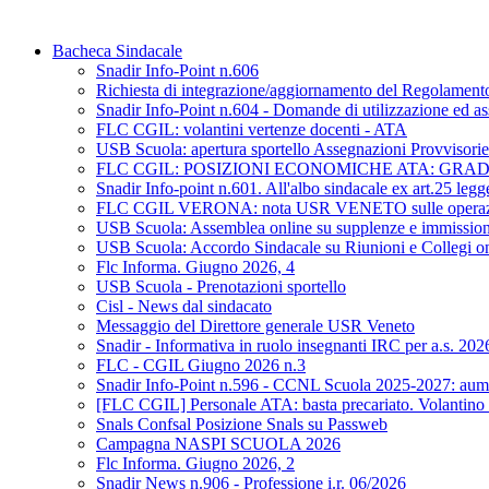
Bacheca Sindacale
Snadir Info-Point n.606
Richiesta di integrazione/aggiornamento del Regolamento d
Snadir Info-Point n.604 - Domande di utilizzazione ed as
FLC CGIL: volantini vertenze docenti - ATA
USB Scuola: apertura sportello Assegnazioni Provvisorie 
FLC CGIL: POSIZIONI ECONOMICHE ATA: GRA
Snadir Info-point n.601. All'albo sindacale ex art.25 leg
FLC CGIL VERONA: nota USR VENETO sulle operazioni di 
USB Scuola: Assemblea online su supplenze e immission
USB Scuola: Accordo Sindacale su Riunioni e Collegi on L
Flc Informa. Giugno 2026, 4
USB Scuola - Prenotazioni sportello
Cisl - News dal sindacato
Messaggio del Direttore generale USR Veneto
Snadir - Informativa in ruolo insegnanti IRC per a.s. 20
FLC - CGIL Giugno 2026 n.3
Snadir Info-Point n.596 - CCNL Scuola 2025-2027: aumen
[FLC CGIL] Personale ATA: basta precariato. Volantino 
Snals Confsal Posizione Snals su Passweb
Campagna NASPI SCUOLA 2026
Flc Informa. Giugno 2026, 2
Snadir News n.906 - Professione i.r. 06/2026