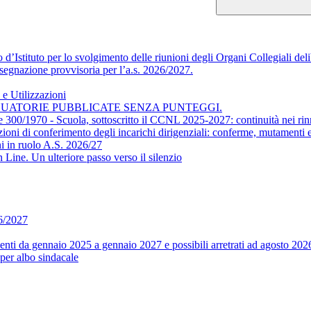
’Istituto per lo svolgimento delle riunioni degli Organi Collegiali delib
segnazione provvisoria per l’a.s. 2026/2027.
e Utilizzazioni
DUATORIE PUBBLICATE SENZA PUNTEGGI.
ge 300/1970 - Scuola, sottoscritto il CCNL 2025-2027: continuità nei rin
conferimento degli incarichi dirigenziali: conferme, mutamenti e m
i in ruolo A.S. 2026/27
ine. Un ulteriore passo verso il silenzio
26/2027
ti da gennaio 2025 a gennaio 2027 e possibili arretrati ad agosto 202
per albo sindacale