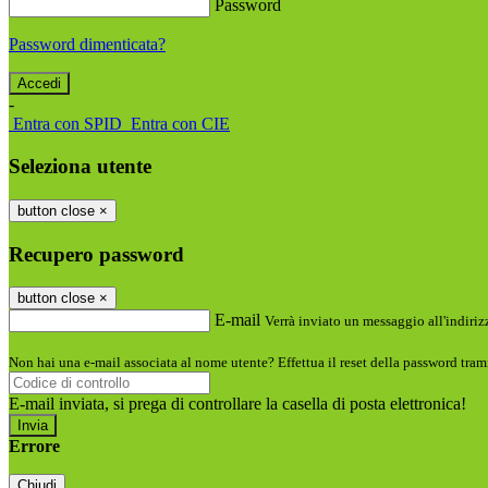
Password
Password dimenticata?
-
Entra con SPID
Entra con CIE
Seleziona utente
button close
×
Recupero password
button close
×
E-mail
Verrà inviato un messaggio all'indirizz
Non hai una e-mail associata al nome utente? Effettua il reset della password tram
E-mail inviata, si prega di controllare la casella di posta elettronica!
Errore
Chiudi