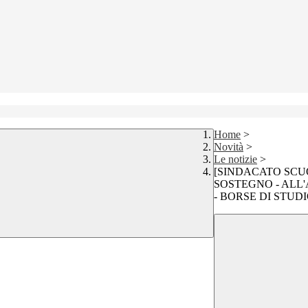
Home
>
Novità
>
Le notizie
>
[SINDACATO SCUO
SOSTEGNO - ALL'
- BORSE DI STUD