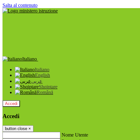
Salta al contenuto
Italiano
Italiano
English
عربى
Shqiptare
Română
Accedi
Accedi
button close
×
Nome Utente