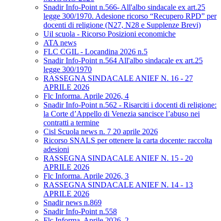
Snadir Info-Point n.566- All'albo sindacale ex art.25
legge 300/1970. Adesione ricorso “Recupero RPD” per
docenti di religione (N27, N28 e Supplenze Brevi)
Uil scuola - Ricorso Posizioni economiche
ATA news
FLC CGIL - Locandina 2026 n.5
Snadir Info-Point n.564 All'albo sindacale ex art.25
legge 300/1970
RASSEGNA SINDACALE ANIEF N. 16 - 27
APRILE 2026
Flc Informa. Aprile 2026, 4
Snadir Info-Point n.562 - Risarciti i docenti di religione:
la Corte d’Appello di Venezia sancisce l’abuso nei
contratti a termine
Cisl Scuola news n. 7 20 aprile 2026
Ricorso SNALS per ottenere la carta docente: raccolta
adesioni
RASSEGNA SINDACALE ANIEF N. 15 - 20
APRILE 2026
Flc Informa. Aprile 2026, 3
RASSEGNA SINDACALE ANIEF N. 14 - 13
APRILE 2026
Snadir news n.869
Snadir Info-Point n.558
Flc Informa. Aprile 2026, 2