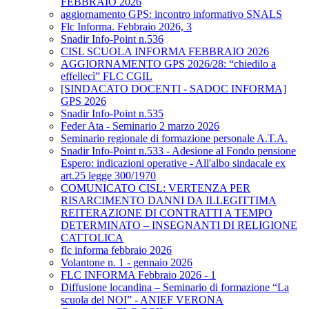
FEBBRAIO 2026
aggiornamento GPS: incontro informativo SNALS
Flc Informa. Febbraio 2026, 3
Snadir Info-Point n.536
CISL SCUOLA INFORMA FEBBRAIO 2026
AGGIORNAMENTO GPS 2026/28: “chiedilo a
effellecì” FLC CGIL
[SINDACATO DOCENTI - SADOC INFORMA]
GPS 2026
Snadir Info-Point n.535
Feder Ata - Seminario 2 marzo 2026
Seminario regionale di formazione personale A.T.A.
Snadir Info-Point n.533 - Adesione al Fondo pensione
Espero: indicazioni operative - All'albo sindacale ex
art.25 legge 300/1970
COMUNICATO CISL: VERTENZA PER
RISARCIMENTO DANNI DA ILLEGITTIMA
REITERAZIONE DI CONTRATTI A TEMPO
DETERMINATO – INSEGNANTI DI RELIGIONE
CATTOLICA
flc informa febbraio 2026
Volantone n. 1 - gennaio 2026
FLC INFORMA Febbraio 2026 - 1
Diffusione locandina – Seminario di formazione “La
scuola del NOI” - ANIEF VERONA