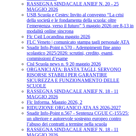
RASSEGNA SINDACALE ANIEF N. 20 - 25
MAGGIO 2026
USB Scuola e Cestes: Invito al convegno “La crisi
della società e le fondamenta della scuola: oltre
l’emergenza, verso il futuro” 5 maggio 2026 ore 8-13 in
modalità online sincrona
Flc Cgil Locandina maggio 2026
FLC Veneto | comunicato stampa tagli personale ATA
Snadir Info-Point n.570 - Adempimenti fine anno
scolastico 2025/2026: scrutini, credito, esami,
commissioni d’esame
Cisl Scuola news n. 9 20 maggio 2026
ORGANICI ATA: BASTA TAGLI, SERVONO
RISORSE STABILI PER GARANTIRE
SICUREZZA E FUNZIONAMENTO DELLE
SCUOLE
RASSEGNA SINDACALE ANIEF N. 18 - 11
MAGGIO 2026
Flc Informa. Maggio 2026, 2
RIDUZIONE ORGANICO ATA AS 2026-2027
Snadir Info-Point n.567 - Sentenza CGUE C‑155/25:
un ulteriore e autorevole sostegno europeo contro
l’abuso dei contratti a termine nella scuola
RASSEGNA SINDACALE ANIEF N. 18 - 11
MAGGIO 2026