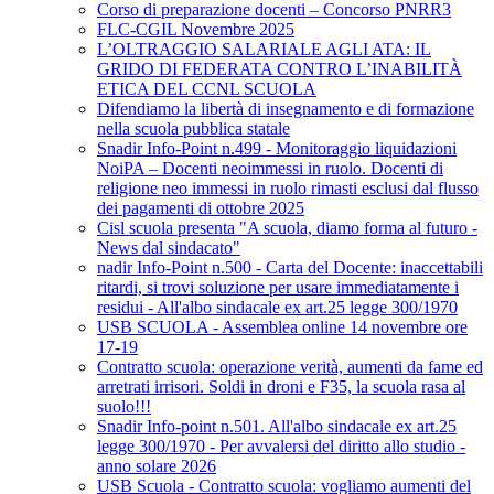
Corso di preparazione docenti – Concorso PNRR3
FLC-CGIL Novembre 2025
L’OLTRAGGIO SALARIALE AGLI ATA: IL
GRIDO DI FEDERATA CONTRO L’INABILITÀ
ETICA DEL CCNL SCUOLA
Difendiamo la libertà di insegnamento e di formazione
nella scuola pubblica statale
Snadir Info-Point n.499 - Monitoraggio liquidazioni
NoiPA – Docenti neoimmessi in ruolo. Docenti di
religione neo immessi in ruolo rimasti esclusi dal flusso
dei pagamenti di ottobre 2025
Cisl scuola presenta "A scuola, diamo forma al futuro -
News dal sindacato"
nadir Info-Point n.500 - Carta del Docente: inaccettabili
ritardi, si trovi soluzione per usare immediatamente i
residui - All'albo sindacale ex art.25 legge 300/1970
USB SCUOLA - Assemblea online 14 novembre ore
17-19
Contratto scuola: operazione verità, aumenti da fame ed
arretrati irrisori. Soldi in droni e F35, la scuola rasa al
suolo!!!
Snadir Info-point n.501. All'albo sindacale ex art.25
legge 300/1970 - Per avvalersi del diritto allo studio -
anno solare 2026
USB Scuola - Contratto scuola: vogliamo aumenti del