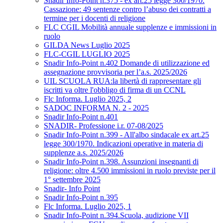
Snadir Info-Point n.375 - ex art.25 legge 300/1970.
Cassazione: 49 sentenze contro l’abuso dei contratti a
termine per i docenti di religione
FLC CGIL Mobilità annuale supplenze e immissioni in
ruolo
GILDA News Luglio 2025
FLC-CGIL LUGLIO 2025
Snadir Info-Point n.402 Domande di utilizzazione ed
assegnazione provvisoria per l’a.s. 2025/2026
UIL SCUOLA RUA:la libertà di rappresentare gli
iscritti va oltre l'obbligo di firma di un CCNL
Flc Informa. Luglio 2025, 2
SADOC INFORMA N. 2 - 2025
Snadir Info-Point n.401
SNADIR- Professione i.r. 07-08/2025
Snadir Info-Point n.399 - All'albo sindacale ex art.25
legge 300/1970. Indicazioni operative in materia di
supplenze a.s. 2025/2026
Snadir Info-Point n.398. Assunzioni insegnanti di
religione: oltre 4.500 immissioni in ruolo previste per il
1° settembre 2025
Snadir- Info Point
Snadir Info-Point n.395
Flc Informa. Luglio 2025, 1
Snadir Info-Point n.394.Scuola, audizione VII