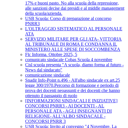
17% e buoni pasto. No alla scuola della repressione,
alle sanzioni decise dai presidi e al middle management
della scuola/azienda.
USB Scuola: Corso di preparazione al concorso
PNRR3
L'OLTRAGGIO SISTEMATICO AL PERSONALE
ATA
SERVIZIO MILITARE PER GLI ATA- VITTORIA
AL TRIBUNALE DI ROMA E CONDANNA IL
MINISTERO ALLE SPESE DI SOCCOMBENZA
Flc Informa. Ottobre 2025, 5
comunicato sindacale Cobas Scuola 4 novembre
Cisl scuola presenta "A scuola, diamo forma al futuro -
News dal sindacato"
comunicazione sindacale
Snadir Info-Point n.496 - All'albo sindacale ex art.25
legge 300/1970.Percorso di formazione e periodo di
prova dei docenti neoassunti e dei docenti che hanno
ottenuto il passaggio di ruolo
[INFORMAZIONI SINDACALI E INIZIATIVE]
CONCORSI PNRR3 - AI DOCENTI - AL
PERSONALE ATA - AGLI INSEGNANTI DI
RELIGIONE- ALL'ALBO SINDACALE -
CONCORSI PNRR 3
USB Scuola: Invito al convegno "4 Novembre. La