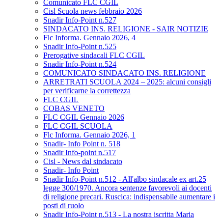
Comunicato FLC CGIL
Cisl Scuola news febbraio 2026
Snadir Info-Point n.527
SINDACATO INS. RELIGIONE - SAIR NOTIZIE
Flc Informa. Gennaio 2026, 4
Snadir Info-Point n.525
Prerogative sindacali FLC CGIL
Snadir Info-Point n.524
COMUNICATO SINDACATO INS. RELIGIONE
ARRETRATI SCUOLA 2024 – 2025: alcuni consigli
per verificarne la correttezza
FLC CGIL
COBAS VENETO
FLC CGIL Gennaio 2026
FLC CGIL SCUOLA
Flc Informa. Gennaio 2026, 1
Snadir- Info Point n. 518
Snadir Info-point n.517
Cisl - News dal sindacato
Snadir- Info Point
Snadir Info-Point n.512 - All'albo sindacale ex art.25
legge 300/1970. Ancora sentenze favorevoli ai docenti
di religione precari. Ruscica: indispensabile aumentare i
posti di ruolo
Snadir Info-Point n.513 - La nostra iscritta Maria