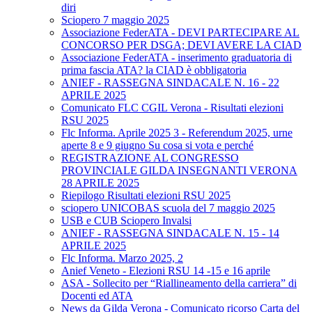
diri
Sciopero 7 maggio 2025
Associazione FederATA - DEVI PARTECIPARE AL
CONCORSO PER DSGA; DEVI AVERE LA CIAD
Associazione FederATA - inserimento graduatoria di
prima fascia ATA? la CIAD è obbligatoria
ANIEF - RASSEGNA SINDACALE N. 16 - 22
APRILE 2025
Comunicato FLC CGIL Verona - Risultati elezioni
RSU 2025
Flc Informa. Aprile 2025 3 - Referendum 2025, urne
aperte 8 e 9 giugno Su cosa si vota e perché
REGISTRAZIONE AL CONGRESSO
PROVINCIALE GILDA INSEGNANTI VERONA
28 APRILE 2025
Riepilogo Risultati elezioni RSU 2025
sciopero UNICOBAS scuola del 7 maggio 2025
USB e CUB Sciopero Invalsi
ANIEF - RASSEGNA SINDACALE N. 15 - 14
APRILE 2025
Flc Informa. Marzo 2025, 2
Anief Veneto - Elezioni RSU 14 -15 e 16 aprile
ASA - Sollecito per “Riallineamento della carriera” di
Docenti ed ATA
News da Gilda Verona - Comunicato ricorso Carta del