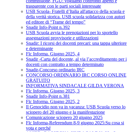
commissione, FGU: vogliamo confronto aperto e
trasparente con le parti sociali interessate
USB Scuola- Fratelli d’Italia all'attacco della scuola e
della verità storica. USB scuola solidarizza con autori
ed editore di “Trame del tempo”
Snadir Info-Point n.392
USB Scuola avvia le prenotazioni per lo sportello
assegnazioni provvisorie e utilizzazioni
Snadir: I ricorsi dei docenti precari: una tappa ulteriore
e determinante
Flc Informa. Giugno 2025, 4
Snadir -Carta del docente, al via l’accreditamento per i
docenti con contratto a tempo determinato
Snadir-Concorso ordinario IRC
CONCORSO ORDINARIO IRC CORSO ONLINE
GRATUITO
INFORMATIVA SINDACALE GILDA VERONA
Flc Informa. Giugno 2025, 3
Snadir Info-Point n.381
Flc Informa. Giugno 2025, 2
Il Genocidio non va in vacanza: USB Scuola verso lo
sciopero del 20 giugno e la manifestazione
Comunicazione sciopero 20 giugno 2025
Flc Informa-Referendum 8-9 giugno 2025:Su cosa si
vota e perché