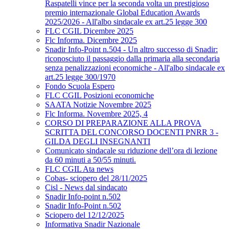
Raspatelli vince per la seconda volta un prestigioso
premio internazionale Global Education Awards
2025/2026 - All'albo sindacale ex art.25 legge 300
FLC CGIL Dicembre 2025
Flc Informa. Dicembre 2025
Snadir Info-Point n.504 - Un altro successo di Snadir:
riconosciuto il passaggio dalla primaria alla secondaria
senza penalizzazioni economiche - All'albo sindacale ex
art.25 legge 300/1970
Fondo Scuola Espero
FLC CGIL Posizioni economiche
SAATA Notizie Novembre 2025
Flc Informa. Novembre 2025, 4
CORSO DI PREPARAZIONE ALLA PROVA
SCRITTA DEL CONCORSO DOCENTI PNRR 3 -
GILDA DEGLI INSEGNANTI
Comunicato sindacale su riduzione dell’ora di lezione
da 60 minuti a 50/55 minuti.
FLC CGIL Ata news
Cobas- sciopero del 28/11/2025
Cisl - News dal sindacato
Snadir Info-point n.502
Snadir Info-Point n.502
Sciopero del 12/12/2025
Informativa Snadir Nazionale