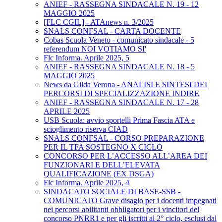
ANIEF - RASSEGNA SINDACALE N. 19 - 12
MAGGIO 2025
[FLC CGIL] - ATAnews n. 3/2025
SNALS CONFSAL - CARTA DOCENTE
Cobas Scuola Veneto - comunicato sindacale - 5
referendum NOI VOTIAMO SI'
Flc Informa. Aprile 2025, 5
ANIEF - RASSEGNA SINDACALE N. 18 - 5
MAGGIO 2025
News da Gilda Verona - ANALISI E SINTESI DEI
PERCORSI DI SPECIALIZZAZIONE INDIRE
ANIEF - RASSEGNA SINDACALE N. 17 - 28
APRILE 2025
USB Scuola: avvio sportelli Prima Fascia ATA e
scioglimento riserva CIAD
SNALS CONFSAL - CORSO PREPARAZIONE
PER IL TFA SOSTEGNO X CICLO
CONCORSO PER L’ACCESSO ALL’AREA DEI
FUNZIONARI E DELL’ELEVATA
QUALIFICAZIONE (EX DSGA)
Flc Informa. Aprile 2025, 4
SINDACATO SOCIALE DI BASE-SSB -
COMUNICATO Grave disagio per i docenti impegnati
nei percorsi abilitanti obbligatori per i vincitori del
concorso PNRR1 e per gli iscritti al 2° ciclo, esclusi dal