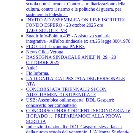
scuola non si arruola. Contro la militarizzazione della
cultura, contro il riarmo e le politiche di guerra, per
sostenere la Palestina"
INVITO AD ASSEMBLEA ON LINE ISCRITTE/I
FONDO ESPERO - 23 ottobre 2025 ore
17.00_SCUOLE_VR
Snadir Info-Point n.495 - Assistenza sanitaria
integrativa - All'albo sindacale ex art.25 legge 300/1970
FLC CGIL Locandina PNRR3
News Gilda Verona
RASSEGNA SINDACALE ANIEF N. 29 - 20
OTTOBRE 2025
Anief
Flc Informa.
LA DIGNITA' CALPESTATA DEL PERSONALE
ATA
CONCORSI ATA TRIENNALI? SI CON
ADEGUAMENTO STIPENDIALE
USB: Assemblea online aperta. DDL Gasparri:
conoscerlo per combatterlo
CONCORSO PNRR3 DOCENTI SECONDARIA I e
II GRADO … PREPARIAMOCI ALLA PROVA
SCRITTA
Indicazioni nazionali e DDL Gasparri: stessa faccia
della nuova scuola del ventennio. L’Alleanza Studenti-