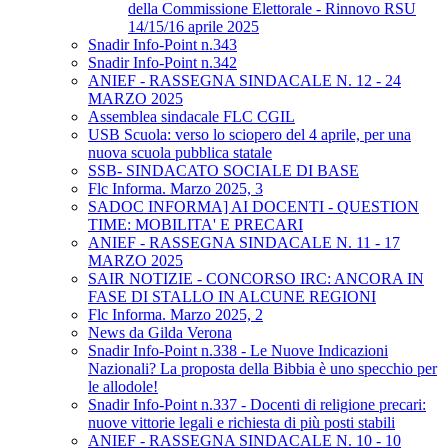
della Commissione Elettorale - Rinnovo RSU
14/15/16 aprile 2025
Snadir Info-Point n.343
Snadir Info-Point n.342
ANIEF - RASSEGNA SINDACALE N. 12 - 24
MARZO 2025
Assemblea sindacale FLC CGIL
USB Scuola: verso lo sciopero del 4 aprile, per una
nuova scuola pubblica statale
SSB- SINDACATO SOCIALE DI BASE
Flc Informa. Marzo 2025, 3
SADOC INFORMA] AI DOCENTI - QUESTION
TIME: MOBILITA' E PRECARI
ANIEF - RASSEGNA SINDACALE N. 11 - 17
MARZO 2025
SAIR NOTIZIE - CONCORSO IRC: ANCORA IN
FASE DI STALLO IN ALCUNE REGIONI
Flc Informa. Marzo 2025, 2
News da Gilda Verona
Snadir Info-Point n.338 - Le Nuove Indicazioni
Nazionali? La proposta della Bibbia è uno specchio per
le allodole!
Snadir Info-Point n.337 - Docenti di religione precari:
nuove vittorie legali e richiesta di più posti stabili
ANIEF - RASSEGNA SINDACALE N. 10 - 10