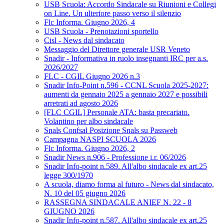
USB Scuola: Accordo Sindacale su Riunioni e Collegi
on Line. Un ulteriore passo verso il silenzio
Flc Informa. Giugno 2026, 4
USB Scuola - Prenotazioni sportello
Cisl - News dal sindacato
Messaggio del Direttore generale USR Veneto
Snadir - Informativa in ruolo insegnanti IRC per a.s.
2026/2027
FLC - CGIL Giugno 2026 n.3
Snadir Info-Point n.596 - CCNL Scuola 2025-2027:
aumenti da gennaio 2025 a gennaio 2027 e possibili
arretrati ad agosto 2026
[FLC CGIL] Personale ATA: basta precariato.
Volantino per albo sindacale
Snals Confsal Posizione Snals su Passweb
Campagna NASPI SCUOLA 2026
Flc Informa. Giugno 2026, 2
Snadir News n.906 - Professione i.r. 06/2026
Snadir Info-point n.589. All'albo sindacale ex art.25
legge 300/1970
A scuola, diamo forma al futuro - News dal sindacato,
N. 10 del 05 giugno 2026
RASSEGNA SINDACALE ANIEF N. 22 - 8
GIUGNO 2026
Snadir Info-point n.587. All'albo sindacale ex art.25