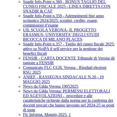
Snadir Info-Point n.360 - BONUS TAGLIO DEL
CUNEO FISCALE 2025 - LINEA DIRETTA CON
SNADIR & CAF
Snadir Info-Point n.359 - Adempimenti fine anno
scolastico 2024/2025: scrutini, credito, esami,
commissioni d’esame
UIL SCUOLA VERONA- IL PROGETTO
ERASMUS- UNIVERSITA' DEGLI STUDI
BICOCCA DI MILANO PLACES
Snadir Info-Point n.357 - Taglio del cuneo fiscale 2025:
attivo su NoiPA il self-service per la gestione dei
benefici fiscali
FENSIR - CARTA DOCENTE Tribunale di Verona dà
ragione a FENSIR
Comunicato FLC CGIL Verona - Risultati elezioni
RSU 2025
ANIEF - RASSEGNA SINDACALE N.20 - 19
MAGGIO 2025
News da Gilda Verona 19052025
News da Gilda Verona: PERMESSI ELETTORALI
ED AGEVOLAZIONI - procedure e alle
caratteristiche richieste dalla norma per la conferma dei
docenti precari che hanno lavorato nel 2024-25 su posti
di soste
Flc Informa. Maggio 2025, 1