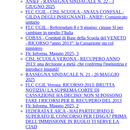
ANIEF - RASSEGNA SINDACALE N. 22 - 3
GIUGNO 2025
FLC CGIL - CISL SCUOLA - SNALS CONFSAL -
GILDA DEGLI INSEGNANTI - ANIEF: Comunicato
unitario
FLC CGIL - Referendum 8 e 9 giugno: cinque Sì per
cambiare in meglio l’Italia
COBAS - Comitati di Base della Scuola del VENETO
- RICORSO “anno 2013”: la Cassazione sta col
ministero
Flc Informa. Maggio 2025, 3
CISL SCUOLA VERONA - RECUPERO ANNO
2013: una decisione a metà, che conferma l'ingiustizia e
introduce iniquità!
RASSEGNA SINDACALE N. 21 - 26 MAGGIO
2025
FLC CGIL Verona: RICORSO 2013: BRUTTA
NOTIZIA! LA SUPREMA CORTE DI
CASSAZIONE HA DECISO: NON SI POSSONO
FARE I RICORSI PER IL RECUPERO DEL 2013
Flc Informa. Maggio 2025, 2
FEDERATA E AICA - HAI PARTECIPATO E
SUPERATO IL CONCORSO PER I DSGA? PRIMA
DELL’IMMISSIONE IN RUOLO TI SERVE LA
CIAD