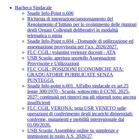
Bacheca Sindacale
Snadir Info-Point n.606
Richiesta di integrazione/aggiornamento del
Regolamento d’Istituto per lo svolgimento delle riunioni
degli Organi Collegiali deliberativi in modalità
telematica o mista
Snadir Info-Point n.604 - Domande di utilizzazione ed
assegnazione provvisoria per l’a.s. 2026/2027.
FLC CGIL: volantini vertenze docenti - ATA
USB Scuola: apertura sportello Assegnazioni
Provvisorie e Utilizzazioni
FLC CGIL: POSIZIONI ECONOMICHE ATA:
GRADUATORIE PUBBLICATE SENZA
PUNTEGGI.
Snadir Info-point n.601. All'albo sindacale ex art.25
legge 300/1970 - Scuola, sottoscritto il CCNL 2025-
2027: continuità nei rinnovi ma gli stipendi sono ancora
insufficienti
FLC CGIL VERONA: nota USR VENETO sulle
operazioni di conferimento degli incarichi dirigenziali:
conferme, mutamenti e mobilità interregionale dal
01/09/2026.
USB Scuola: Assemblea online su supplenze e
immissioni in ruolo A.S. 2026/27