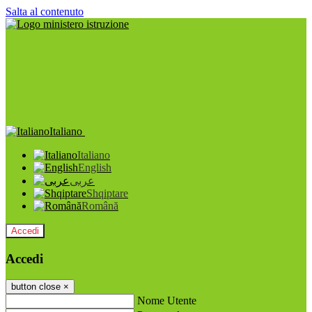
Salta al contenuto
Italiano
Italiano
English
عربى
Shqiptare
Română
Accedi
Accedi
button close
×
Nome Utente