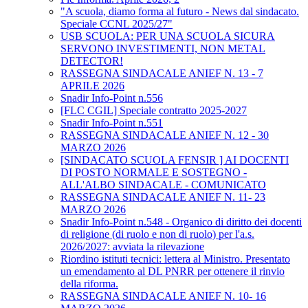
"A scuola, diamo forma al futuro - News dal sindacato.
Speciale CCNL 2025/27"
USB SCUOLA: PER UNA SCUOLA SICURA
SERVONO INVESTIMENTI, NON METAL
DETECTOR!
RASSEGNA SINDACALE ANIEF N. 13 - 7
APRILE 2026
Snadir Info-Point n.556
[FLC CGIL] Speciale contratto 2025-2027
Snadir Info-Point n.551
RASSEGNA SINDACALE ANIEF N. 12 - 30
MARZO 2026
[SINDACATO SCUOLA FENSIR ] AI DOCENTI
DI POSTO NORMALE E SOSTEGNO -
ALL'ALBO SINDACALE - COMUNICATO
RASSEGNA SINDACALE ANIEF N. 11- 23
MARZO 2026
Snadir Info-Point n.548 - Organico di diritto dei docenti
di religione (di ruolo e non di ruolo) per l'a.s.
2026/2027: avviata la rilevazione
Riordino istituti tecnici: lettera al Ministro. Presentato
un emendamento al DL PNRR per ottenere il rinvio
della riforma.
RASSEGNA SINDACALE ANIEF N. 10- 16