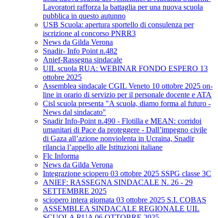
Lavoratori rafforza la battaglia per una nuova scuola
pubblica in questo autunno
USB Scuola: apertura sportello di consulenza per
iscrizione al concorso PNRR3
News da Gilda Verona
Snadir- Info Point n.482
Anief-Rassegna sindacale
UIL scuola RUA: WEBINAR FONDO ESPERO 13
ottobre 2025
Assemblea sindacale CGIL Veneto 10 ottobre 2025 on-
line in orario di servizio per il personale docente e ATA
Cisl scuola presenta "A scuola, diamo forma al futuro -
News dal sindacato"
Snadir Info-Point n.490 - Flotilla e MEAN: corridoi
umanitari di Pace da proteggere - Dall’impegno civile
di Gaza all’azione nonviolenta in Ucraina, Snadir
rilancia l’appello alle Istituzioni italiane
Flc Informa
News da Gilda Verona
Integrazione sciopero 03 ottobre 2025 SSPG classe 3C
ANIEF: RASSEGNA SINDACALE N. 26 - 29
SETTEMBRE 2025
sciopero intera giornata 03 ottobre 2025 S.I. COBAS
ASSEMBLEA SINDACALE REGIONALE UIL
SCUOLA RUA 06 OTTOBRE 2025