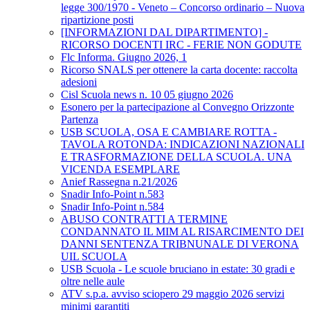
legge 300/1970 - Veneto – Concorso ordinario – Nuova
ripartizione posti
[INFORMAZIONI DAL DIPARTIMENTO] -
RICORSO DOCENTI IRC - FERIE NON GODUTE
Flc Informa. Giugno 2026, 1
Ricorso SNALS per ottenere la carta docente: raccolta
adesioni
Cisl Scuola news n. 10 05 giugno 2026
Esonero per la partecipazione al Convegno Orizzonte
Partenza
USB SCUOLA, OSA E CAMBIARE ROTTA -
TAVOLA ROTONDA: INDICAZIONI NAZIONALI
E TRASFORMAZIONE DELLA SCUOLA. UNA
VICENDA ESEMPLARE
Anief Rassegna n.21/2026
Snadir Info-Point n.583
Snadir Info-Point n.584
ABUSO CONTRATTI A TERMINE
CONDANNATO IL MIM AL RISARCIMENTO DEI
DANNI SENTENZA TRIBNUNALE DI VERONA
UIL SCUOLA
USB Scuola - Le scuole bruciano in estate: 30 gradi e
oltre nelle aule
ATV s.p.a. avviso sciopero 29 maggio 2026 servizi
minimi garantiti