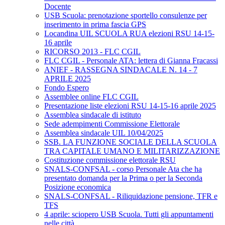
Docente
USB Scuola: prenotazione sportello consulenze per
inserimento in prima fascia GPS
Locandina UIL SCUOLA RUA elezioni RSU 14-15-
16 aprile
RICORSO 2013 - FLC CGIL
FLC CGIL - Personale ATA: lettera di Gianna Fracassi
ANIEF - RASSEGNA SINDACALE N. 14 - 7
APRILE 2025
Fondo Espero
Assemblee online FLC CGIL
Presentazione liste elezioni RSU 14-15-16 aprile 2025
Assemblea sindacale di istituto
Sede adempimenti Commissione Elettorale
Assemblea sindacale UIL 10/04/2025
SSB. LA FUNZIONE SOCIALE DELLA SCUOLA
TRA CAPITALE UMANO E MILITARIZZAZIONE
Costituzione commissione elettorale RSU
SNALS-CONFSAL - corso Personale Ata che ha
presentato domanda per la Prima o per la Seconda
Posizione economica
SNALS-CONFSAL - Riliquidazione pensione, TFR e
TFS
4 aprile: sciopero USB Scuola. Tutti gli appuntamenti
nelle città