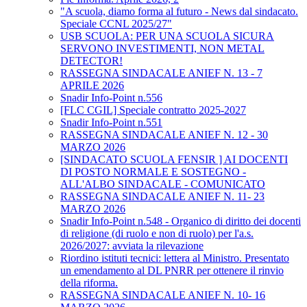
"A scuola, diamo forma al futuro - News dal sindacato.
Speciale CCNL 2025/27"
USB SCUOLA: PER UNA SCUOLA SICURA
SERVONO INVESTIMENTI, NON METAL
DETECTOR!
RASSEGNA SINDACALE ANIEF N. 13 - 7
APRILE 2026
Snadir Info-Point n.556
[FLC CGIL] Speciale contratto 2025-2027
Snadir Info-Point n.551
RASSEGNA SINDACALE ANIEF N. 12 - 30
MARZO 2026
[SINDACATO SCUOLA FENSIR ] AI DOCENTI
DI POSTO NORMALE E SOSTEGNO -
ALL'ALBO SINDACALE - COMUNICATO
RASSEGNA SINDACALE ANIEF N. 11- 23
MARZO 2026
Snadir Info-Point n.548 - Organico di diritto dei docenti
di religione (di ruolo e non di ruolo) per l'a.s.
2026/2027: avviata la rilevazione
Riordino istituti tecnici: lettera al Ministro. Presentato
un emendamento al DL PNRR per ottenere il rinvio
della riforma.
RASSEGNA SINDACALE ANIEF N. 10- 16