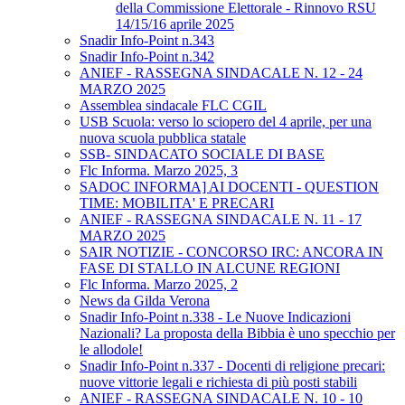
della Commissione Elettorale - Rinnovo RSU
14/15/16 aprile 2025
Snadir Info-Point n.343
Snadir Info-Point n.342
ANIEF - RASSEGNA SINDACALE N. 12 - 24
MARZO 2025
Assemblea sindacale FLC CGIL
USB Scuola: verso lo sciopero del 4 aprile, per una
nuova scuola pubblica statale
SSB- SINDACATO SOCIALE DI BASE
Flc Informa. Marzo 2025, 3
SADOC INFORMA] AI DOCENTI - QUESTION
TIME: MOBILITA' E PRECARI
ANIEF - RASSEGNA SINDACALE N. 11 - 17
MARZO 2025
SAIR NOTIZIE - CONCORSO IRC: ANCORA IN
FASE DI STALLO IN ALCUNE REGIONI
Flc Informa. Marzo 2025, 2
News da Gilda Verona
Snadir Info-Point n.338 - Le Nuove Indicazioni
Nazionali? La proposta della Bibbia è uno specchio per
le allodole!
Snadir Info-Point n.337 - Docenti di religione precari:
nuove vittorie legali e richiesta di più posti stabili
ANIEF - RASSEGNA SINDACALE N. 10 - 10