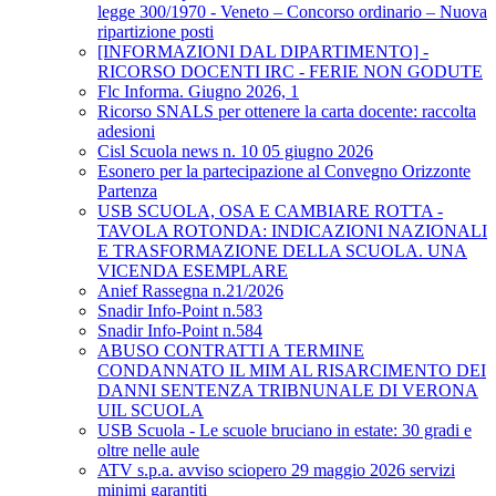
legge 300/1970 - Veneto – Concorso ordinario – Nuova
ripartizione posti
[INFORMAZIONI DAL DIPARTIMENTO] -
RICORSO DOCENTI IRC - FERIE NON GODUTE
Flc Informa. Giugno 2026, 1
Ricorso SNALS per ottenere la carta docente: raccolta
adesioni
Cisl Scuola news n. 10 05 giugno 2026
Esonero per la partecipazione al Convegno Orizzonte
Partenza
USB SCUOLA, OSA E CAMBIARE ROTTA -
TAVOLA ROTONDA: INDICAZIONI NAZIONALI
E TRASFORMAZIONE DELLA SCUOLA. UNA
VICENDA ESEMPLARE
Anief Rassegna n.21/2026
Snadir Info-Point n.583
Snadir Info-Point n.584
ABUSO CONTRATTI A TERMINE
CONDANNATO IL MIM AL RISARCIMENTO DEI
DANNI SENTENZA TRIBNUNALE DI VERONA
UIL SCUOLA
USB Scuola - Le scuole bruciano in estate: 30 gradi e
oltre nelle aule
ATV s.p.a. avviso sciopero 29 maggio 2026 servizi
minimi garantiti