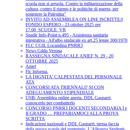
scuola non si arruola. Contro la militarizzazione della
cultura, contro il riarmo e le politiche di guerra, per
sostenere la Palestina"
INVITO AD ASSEMBLEA ON LINE ISCRITTE/I
FONDO ESPERO - 23 ottobre 2025 ore
17.00_SCUOLE_VR
Snadir Info-Point n.495 - Assistenza sanitaria
integrativa - All'albo sindacale ex art.25 legge 300/1970
FLC CGIL Locandina PNRR3
News Gilda Verona
RASSEGNA SINDACALE ANIEF N. 29 - 20
OTTOBRE 2025
Anief
Flc Informa.
LA DIGNITA' CALPESTATA DEL PERSONALE
ATA
CONCORSI ATA TRIENNALI? SI CON
ADEGUAMENTO STIPENDIALE
USB: Assemblea online aperta. DDL Gasparri:
conoscerlo per combatterlo
CONCORSO PNRR3 DOCENTI SECONDARIA I e
II GRADO … PREPARIAMOCI ALLA PROVA
SCRITTA
Indicazioni nazionali e DDL Gasparri: stessa faccia
della nuova scuola del ventennio. L’Alleanza Studenti-