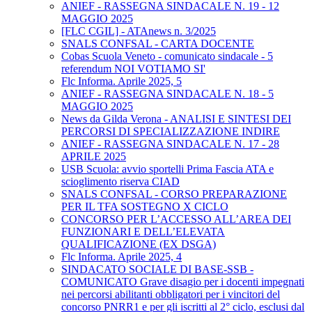
ANIEF - RASSEGNA SINDACALE N. 19 - 12
MAGGIO 2025
[FLC CGIL] - ATAnews n. 3/2025
SNALS CONFSAL - CARTA DOCENTE
Cobas Scuola Veneto - comunicato sindacale - 5
referendum NOI VOTIAMO SI'
Flc Informa. Aprile 2025, 5
ANIEF - RASSEGNA SINDACALE N. 18 - 5
MAGGIO 2025
News da Gilda Verona - ANALISI E SINTESI DEI
PERCORSI DI SPECIALIZZAZIONE INDIRE
ANIEF - RASSEGNA SINDACALE N. 17 - 28
APRILE 2025
USB Scuola: avvio sportelli Prima Fascia ATA e
scioglimento riserva CIAD
SNALS CONFSAL - CORSO PREPARAZIONE
PER IL TFA SOSTEGNO X CICLO
CONCORSO PER L’ACCESSO ALL’AREA DEI
FUNZIONARI E DELL’ELEVATA
QUALIFICAZIONE (EX DSGA)
Flc Informa. Aprile 2025, 4
SINDACATO SOCIALE DI BASE-SSB -
COMUNICATO Grave disagio per i docenti impegnati
nei percorsi abilitanti obbligatori per i vincitori del
concorso PNRR1 e per gli iscritti al 2° ciclo, esclusi dal