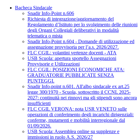
Bacheca Sindacale
Snadir Info-Point n.606
Richiesta di integrazione/aggiornamento del
Regolamento d’Istituto per lo svolgimento delle riunioni
degli Organi Collegiali deliberativi in modalità
telematica o mista
Snadir Info-Point n.604 - Domande di utilizzazione ed
assegnazione provvisoria per l’a.s. 2026/2027.
FLC CGIL: volantini vertenze docenti - ATA
USB Scuola: apertura sportello Assegnazioni
Provvisorie e Utilizzazioni
FLC CGIL: POSIZIONI ECONOMICHE ATA:
GRADUATORIE PUBBLICATE SENZA
PUNTEGGI.
Snadir Info-point n.601. All'albo sindacale ex art.25
legge 300/1970 - Scuola, sottoscritto il CCNL 2025-
2027: continuità nei rinnovi ma gli stipendi sono ancora
insufficienti
FLC CGIL VERONA: nota USR VENETO sulle
operazioni di conferimento degli incarichi dirigenziali:
conferme, mutamenti e mobilità interregionale dal
01/09/2026.
USB Scuola: Assemblea online su supplenze e
immissioni in ruolo A.S. 2026/27