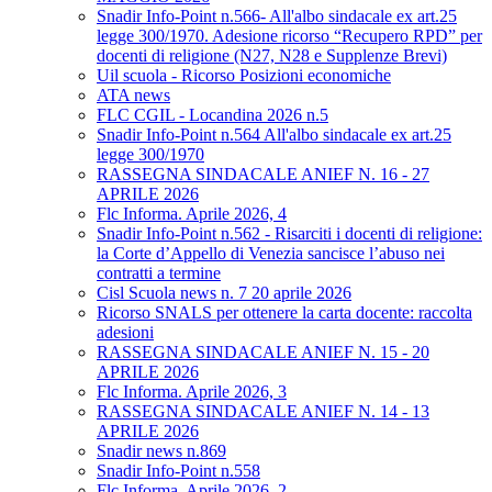
Snadir Info-Point n.566- All'albo sindacale ex art.25
legge 300/1970. Adesione ricorso “Recupero RPD” per
docenti di religione (N27, N28 e Supplenze Brevi)
Uil scuola - Ricorso Posizioni economiche
ATA news
FLC CGIL - Locandina 2026 n.5
Snadir Info-Point n.564 All'albo sindacale ex art.25
legge 300/1970
RASSEGNA SINDACALE ANIEF N. 16 - 27
APRILE 2026
Flc Informa. Aprile 2026, 4
Snadir Info-Point n.562 - Risarciti i docenti di religione:
la Corte d’Appello di Venezia sancisce l’abuso nei
contratti a termine
Cisl Scuola news n. 7 20 aprile 2026
Ricorso SNALS per ottenere la carta docente: raccolta
adesioni
RASSEGNA SINDACALE ANIEF N. 15 - 20
APRILE 2026
Flc Informa. Aprile 2026, 3
RASSEGNA SINDACALE ANIEF N. 14 - 13
APRILE 2026
Snadir news n.869
Snadir Info-Point n.558
Flc Informa. Aprile 2026, 2