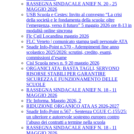
RASSEGNA SINDACALE ANIEF N. 20 - 25
MAGGIO 2026
USB Scuola e Cestes: Invito al convegno “La crisi
della società e le fondamenta della scuola: oltre
l’emergenza, verso il futuro” 5 maggio 2026 ore 8-13 in
modalità online sincrona
Flc Cgil Locandina maggio 2026
FLC Veneto | comunicato stampa tagli personale ATA
Snadir Info-Point n.570 - Adempimenti fine anno
scolastico 2025/2026: scrutini, credito, esami,
commissioni d’esame
Cisl Scuola news n. 9 20 maggio 2026
ORGANICI ATA: BASTA TAGLI, SERVONO
RISORSE STABILI PER GARANTIRE
SICUREZZA E FUNZIONAMENTO DELLE
SCUOLE
RASSEGNA SINDACALE ANIEF N. 18 - 11
MAGGIO 2026
Flc Informa. Maggio 2026, 2
RIDUZIONE ORGANICO ATA AS 2026-2027
Snadir Info-Point n.567 - Sentenza CGUE C‑155/25:
un ulteriore e autorevole sostegno europeo contro
l’abuso dei contratti a termine nella scuola
RASSEGNA SINDACALE ANIEF N. 18 - 11
MAGGIO 2026