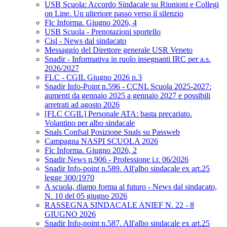
USB Scuola: Accordo Sindacale su Riunioni e Collegi
on Line. Un ulteriore passo verso il silenzio
Flc Informa. Giugno 2026, 4
USB Scuola - Prenotazioni sportello
Cisl - News dal sindacato
Messaggio del Direttore generale USR Veneto
Snadir - Informativa in ruolo insegnanti IRC per a.s.
2026/2027
FLC - CGIL Giugno 2026 n.3
Snadir Info-Point n.596 - CCNL Scuola 2025-2027:
aumenti da gennaio 2025 a gennaio 2027 e possibili
arretrati ad agosto 2026
[FLC CGIL] Personale ATA: basta precariato.
Volantino per albo sindacale
Snals Confsal Posizione Snals su Passweb
Campagna NASPI SCUOLA 2026
Flc Informa. Giugno 2026, 2
Snadir News n.906 - Professione i.r. 06/2026
Snadir Info-point n.589. All'albo sindacale ex art.25
legge 300/1970
A scuola, diamo forma al futuro - News dal sindacato,
N. 10 del 05 giugno 2026
RASSEGNA SINDACALE ANIEF N. 22 - 8
GIUGNO 2026
Snadir Info-point n.587. All'albo sindacale ex art.25