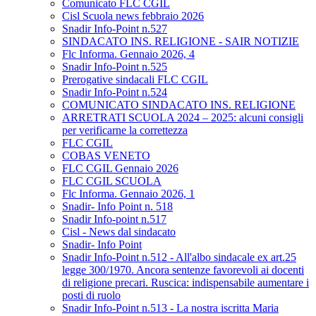
Comunicato FLC CGIL
Cisl Scuola news febbraio 2026
Snadir Info-Point n.527
SINDACATO INS. RELIGIONE - SAIR NOTIZIE
Flc Informa. Gennaio 2026, 4
Snadir Info-Point n.525
Prerogative sindacali FLC CGIL
Snadir Info-Point n.524
COMUNICATO SINDACATO INS. RELIGIONE
ARRETRATI SCUOLA 2024 – 2025: alcuni consigli
per verificarne la correttezza
FLC CGIL
COBAS VENETO
FLC CGIL Gennaio 2026
FLC CGIL SCUOLA
Flc Informa. Gennaio 2026, 1
Snadir- Info Point n. 518
Snadir Info-point n.517
Cisl - News dal sindacato
Snadir- Info Point
Snadir Info-Point n.512 - All'albo sindacale ex art.25
legge 300/1970. Ancora sentenze favorevoli ai docenti
di religione precari. Ruscica: indispensabile aumentare i
posti di ruolo
Snadir Info-Point n.513 - La nostra iscritta Maria