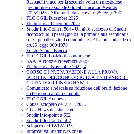
Raspatelli vince per la seconda volta un prestigioso
premio internazionale Global Education Awards
2025/2026 - All'albo sindacale ex art.25 legge 300
FLC CGIL Dicembre 2025
Flc Informa. Dicembre 2025
Snadir Info-Point n.504 - Un altro successo di Snadir:
riconosciuto il passaggio dalla primaria alla secondaria
senza penalizzazioni economiche - All'albo sindacale ex
art.25 legge 300/1970
Fondo Scuola Espero
FLC CGIL Posizioni economiche
SAATA Notizie Novembre 2025
Flc Informa. Novembre 2025, 4
CORSO DI PREPARAZIONE ALLA PROVA
SCRITTA DEL CONCORSO DOCENTI PNRR 3 -
GILDA DEGLI INSEGNANTI
Comunicato sindacale su riduzione dell’ora di lezione
da 60 minuti a 50/55 minuti.
FLC CGIL Ata news
Cobas- sciopero del 28/11/2025
Cisl - News dal sindacato
Snadir Info-point n.502
Snadir Info-Point n.502
Sciopero del 12/12/2025
Informativa Snadir Nazionale