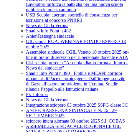
Lavoratori rafforza la battaglia per una nuova scuola
pubblica in questo autunno
USB Scuola: apertura sportello di consulenza per
iscrizione al concorso PNRR3
News da Gilda Verona
Snadir- Info Point n.482
Anief-Rassegna sindacale
UIL scuola RUA: WEBINAR FONDO ESPERO 13
ottobre 2025
Assemblea sindacale CGIL Veneto 10 ottobre 2025 on-
line in orario di servizio per il personale docente e ATA
Cisl scuola presenta "A scuola, diamo forma al futuro -
News dal sindacato"
Snadir Info-Point n.490 - Flotilla e MEAN: corridoi
umanitari di Pace da proteggere - Dall’impegno civile
di Gaza all’azione nonviolenta in Ucraina, Snadir
rilancia l’appello alle Istituzioni italiane
Flc Informa
News da Gilda Verona
Integrazione sciopero 03 ottobre 2025 SSPG classe 3C
ANIEF: RASSEGNA SINDACALE N. 26 - 29
SETTEMBRE 2025
sciopero intera giornata 03 ottobre 2025 S.I. COBAS
ASSEMBLEA SINDACALE REGIONALE UIL
SCUOLA RUA 06 OTTOBRE 2025