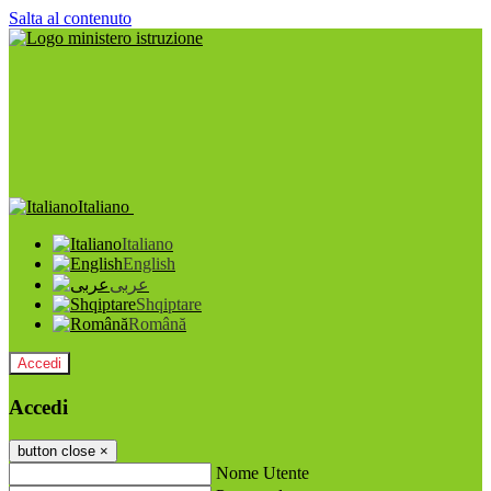
Salta al contenuto
Italiano
Italiano
English
عربى
Shqiptare
Română
Accedi
Accedi
button close
×
Nome Utente