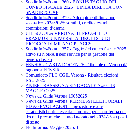
Snadir Info-Point n.360 - BONUS TAGLIO DEL
CUNEO FISCALE 2025 - LINEA DIRETTA CON
SNADIR & CAF
Snadir Info-Point n.359 - Adempimenti fine anno
scolastico 2024/2025: scrutini, credito, esami,
commissioni d’esame
UIL SCUOLA VERONA- IL PROGETTO
ERASMUS- UNIVERSITA' DEGLI STUDI
BICOCCA DI MILANO PLACES
Snadir Info-Point n.357 - Taglio del cuneo fiscale 2025:
attivo su NoiPA il self-service per la gestione dei
benefici fiscali
FENSIR - CARTA DOCENTE Tribunale di Verona dà
ragione a FENSIR
Comunicato FLC CGIL Verona - Risultati elezioni
RSU 2025
ANIEF - RASSEGNA SINDACALE N.20 - 19
MAGGIO 2025
News da Gilda Verona 19052025
News da Gilda Verona: PERMESSI ELETTORALI
ED AGEVOLAZIONI - procedure e alle
caratteristiche richieste dalla norma per la conferma dei
docenti precari che hanno lavorato nel 2024-25 su posti
di soste
Flc Informa. Maggio 2025, 1