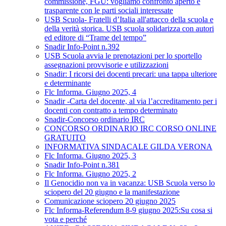
commissione, FGU: vogliamo confronto aperto e
trasparente con le parti sociali interessate
USB Scuola- Fratelli d’Italia all'attacco della scuola e
della verità storica. USB scuola solidarizza con autori
ed editore di “Trame del tempo”
Snadir Info-Point n.392
USB Scuola avvia le prenotazioni per lo sportello
assegnazioni provvisorie e utilizzazioni
Snadir: I ricorsi dei docenti precari: una tappa ulteriore
e determinante
Flc Informa. Giugno 2025, 4
Snadir -Carta del docente, al via l’accreditamento per i
docenti con contratto a tempo determinato
Snadir-Concorso ordinario IRC
CONCORSO ORDINARIO IRC CORSO ONLINE
GRATUITO
INFORMATIVA SINDACALE GILDA VERONA
Flc Informa. Giugno 2025, 3
Snadir Info-Point n.381
Flc Informa. Giugno 2025, 2
Il Genocidio non va in vacanza: USB Scuola verso lo
sciopero del 20 giugno e la manifestazione
Comunicazione sciopero 20 giugno 2025
Flc Informa-Referendum 8-9 giugno 2025:Su cosa si
vota e perché