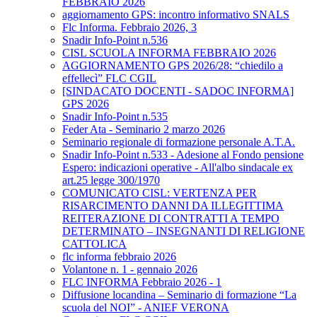
FEBBRAIO 2026
aggiornamento GPS: incontro informativo SNALS
Flc Informa. Febbraio 2026, 3
Snadir Info-Point n.536
CISL SCUOLA INFORMA FEBBRAIO 2026
AGGIORNAMENTO GPS 2026/28: “chiedilo a
effellecì” FLC CGIL
[SINDACATO DOCENTI - SADOC INFORMA]
GPS 2026
Snadir Info-Point n.535
Feder Ata - Seminario 2 marzo 2026
Seminario regionale di formazione personale A.T.A.
Snadir Info-Point n.533 - Adesione al Fondo pensione
Espero: indicazioni operative - All'albo sindacale ex
art.25 legge 300/1970
COMUNICATO CISL: VERTENZA PER
RISARCIMENTO DANNI DA ILLEGITTIMA
REITERAZIONE DI CONTRATTI A TEMPO
DETERMINATO – INSEGNANTI DI RELIGIONE
CATTOLICA
flc informa febbraio 2026
Volantone n. 1 - gennaio 2026
FLC INFORMA Febbraio 2026 - 1
Diffusione locandina – Seminario di formazione “La
scuola del NOI” - ANIEF VERONA