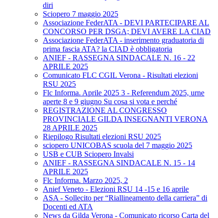
diri
Sciopero 7 maggio 2025
Associazione FederATA - DEVI PARTECIPARE AL
CONCORSO PER DSGA; DEVI AVERE LA CIAD
Associazione FederATA - inserimento graduatoria di
prima fascia ATA? la CIAD è obbligatoria
ANIEF - RASSEGNA SINDACALE N. 16 - 22
APRILE 2025
Comunicato FLC CGIL Verona - Risultati elezioni
RSU 2025
Flc Informa. Aprile 2025 3 - Referendum 2025, urne
aperte 8 e 9 giugno Su cosa si vota e perché
REGISTRAZIONE AL CONGRESSO
PROVINCIALE GILDA INSEGNANTI VERONA
28 APRILE 2025
Riepilogo Risultati elezioni RSU 2025
sciopero UNICOBAS scuola del 7 maggio 2025
USB e CUB Sciopero Invalsi
ANIEF - RASSEGNA SINDACALE N. 15 - 14
APRILE 2025
Flc Informa. Marzo 2025, 2
Anief Veneto - Elezioni RSU 14 -15 e 16 aprile
ASA - Sollecito per “Riallineamento della carriera” di
Docenti ed ATA
News da Gilda Verona - Comunicato ricorso Carta del