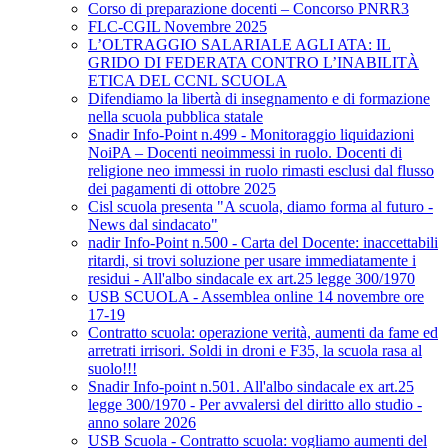
Corso di preparazione docenti – Concorso PNRR3
FLC-CGIL Novembre 2025
L’OLTRAGGIO SALARIALE AGLI ATA: IL
GRIDO DI FEDERATA CONTRO L’INABILITÀ
ETICA DEL CCNL SCUOLA
Difendiamo la libertà di insegnamento e di formazione
nella scuola pubblica statale
Snadir Info-Point n.499 - Monitoraggio liquidazioni
NoiPA – Docenti neoimmessi in ruolo. Docenti di
religione neo immessi in ruolo rimasti esclusi dal flusso
dei pagamenti di ottobre 2025
Cisl scuola presenta "A scuola, diamo forma al futuro -
News dal sindacato"
nadir Info-Point n.500 - Carta del Docente: inaccettabili
ritardi, si trovi soluzione per usare immediatamente i
residui - All'albo sindacale ex art.25 legge 300/1970
USB SCUOLA - Assemblea online 14 novembre ore
17-19
Contratto scuola: operazione verità, aumenti da fame ed
arretrati irrisori. Soldi in droni e F35, la scuola rasa al
suolo!!!
Snadir Info-point n.501. All'albo sindacale ex art.25
legge 300/1970 - Per avvalersi del diritto allo studio -
anno solare 2026
USB Scuola - Contratto scuola: vogliamo aumenti del