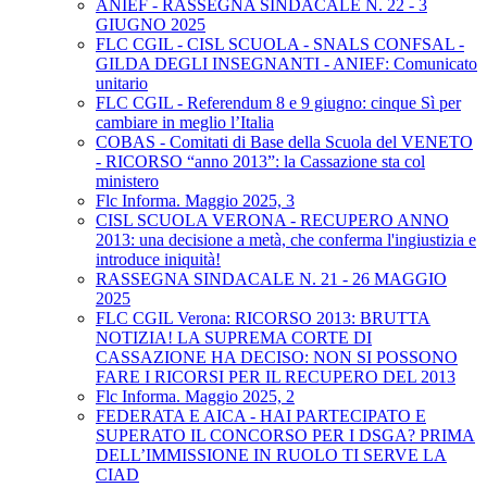
ANIEF - RASSEGNA SINDACALE N. 22 - 3
GIUGNO 2025
FLC CGIL - CISL SCUOLA - SNALS CONFSAL -
GILDA DEGLI INSEGNANTI - ANIEF: Comunicato
unitario
FLC CGIL - Referendum 8 e 9 giugno: cinque Sì per
cambiare in meglio l’Italia
COBAS - Comitati di Base della Scuola del VENETO
- RICORSO “anno 2013”: la Cassazione sta col
ministero
Flc Informa. Maggio 2025, 3
CISL SCUOLA VERONA - RECUPERO ANNO
2013: una decisione a metà, che conferma l'ingiustizia e
introduce iniquità!
RASSEGNA SINDACALE N. 21 - 26 MAGGIO
2025
FLC CGIL Verona: RICORSO 2013: BRUTTA
NOTIZIA! LA SUPREMA CORTE DI
CASSAZIONE HA DECISO: NON SI POSSONO
FARE I RICORSI PER IL RECUPERO DEL 2013
Flc Informa. Maggio 2025, 2
FEDERATA E AICA - HAI PARTECIPATO E
SUPERATO IL CONCORSO PER I DSGA? PRIMA
DELL’IMMISSIONE IN RUOLO TI SERVE LA
CIAD