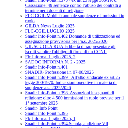
Snadir Info-Point n.375 - ex art.25 legge 300/1970.
Cassazione: 49 sentenze contro l’abuso dei contratti a
termine per i docenti di religione
FLC CGIL Mobilità annuale supplenze e immissioni in
ruolo
GILDA News Luglio 2025
FLC-CGIL LUGLIO 2025
Snadir Info-Point n.402 Domande di utilizzazione ed
assegnazione provvisoria per l’a.s. 2025/2026
UIL SCUOLA RUA:la libertà di rappresentare gli
iscritti va oltre l'obbligo di firma di un CCNL
Flc Informa. Luglio 2025, 2
SADOC INFORMA N. 2 - 2025
Snadir Info-Point n.401
SNADIR- Professione i.r. 07-08/2025
Snadir Info-Point n.399 - All'albo sindacale ex art.25
legge 300/1970. Indicazioni operative in materia di
supplenze a.s. 2025/2026
Snadir Info-Point n.398. Assunzioni insegnanti di
religione: oltre 4.500 immissioni in ruolo previste per il
1° settembre 2025
Snadir- Info Point
Snadir Info-Point n.395
Flc Informa. Luglio 2025, 1
Snadir Info-Point n.394.Scuola, audizione VII