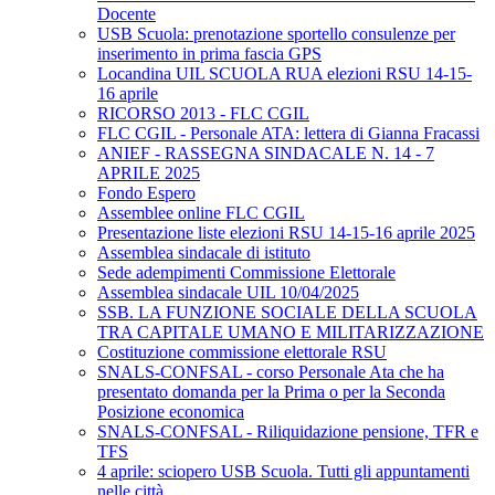
Docente
USB Scuola: prenotazione sportello consulenze per
inserimento in prima fascia GPS
Locandina UIL SCUOLA RUA elezioni RSU 14-15-
16 aprile
RICORSO 2013 - FLC CGIL
FLC CGIL - Personale ATA: lettera di Gianna Fracassi
ANIEF - RASSEGNA SINDACALE N. 14 - 7
APRILE 2025
Fondo Espero
Assemblee online FLC CGIL
Presentazione liste elezioni RSU 14-15-16 aprile 2025
Assemblea sindacale di istituto
Sede adempimenti Commissione Elettorale
Assemblea sindacale UIL 10/04/2025
SSB. LA FUNZIONE SOCIALE DELLA SCUOLA
TRA CAPITALE UMANO E MILITARIZZAZIONE
Costituzione commissione elettorale RSU
SNALS-CONFSAL - corso Personale Ata che ha
presentato domanda per la Prima o per la Seconda
Posizione economica
SNALS-CONFSAL - Riliquidazione pensione, TFR e
TFS
4 aprile: sciopero USB Scuola. Tutti gli appuntamenti
nelle città