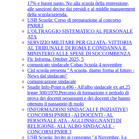
17% e buoni pasto. No alla scuola della repressione,
alle sanzioni decise dai presidi e al middle management
della scuola/azienda.
USB Scuola: Corso di preparazione al concorso
PNRR3
L'OLTRAGGIO SISTEMATICO AL PERSONALE
ATA
SERVIZIO MILITARE PER GLI ATA- VITTORIA
AL TRIBUNALE DI ROMA E CONDANNA IL
MINISTERO ALLE SPESE DI SOCCOMBENZA
Flc Informa. Ottobre 2025, 5
comunicato sindacale Cobas Scuola 4 novembre
Cisl scuola presenta "A scuola, diamo forma al futuro -
News dal sindacato"
comunicazione sindacale
Snadir Info-Point n.496 - All'albo sindacale ex art.25
legge 300/1970.Percorso di formazione e periodo di
prova dei docenti neoassunti e dei docenti che hanno
ottenuto il passaggio di ruolo
[INFORMAZIONI SINDACALI E INIZIATIVE]
CONCORSI PNRR3 - AI DOCENTI - AL
PERSONALE ATA - AGLI INSEGNANTI DI
RELIGIONE- ALL'ALBO SINDACALE -
CONCORSI PNRR 3
USB Scuola: Invito al convegno "4 Novembre. La