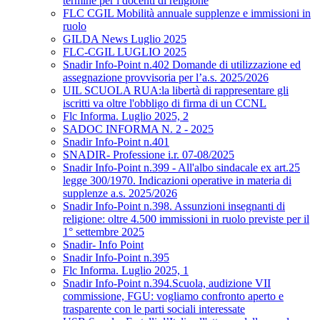
termine per i docenti di religione
FLC CGIL Mobilità annuale supplenze e immissioni in
ruolo
GILDA News Luglio 2025
FLC-CGIL LUGLIO 2025
Snadir Info-Point n.402 Domande di utilizzazione ed
assegnazione provvisoria per l’a.s. 2025/2026
UIL SCUOLA RUA:la libertà di rappresentare gli
iscritti va oltre l'obbligo di firma di un CCNL
Flc Informa. Luglio 2025, 2
SADOC INFORMA N. 2 - 2025
Snadir Info-Point n.401
SNADIR- Professione i.r. 07-08/2025
Snadir Info-Point n.399 - All'albo sindacale ex art.25
legge 300/1970. Indicazioni operative in materia di
supplenze a.s. 2025/2026
Snadir Info-Point n.398. Assunzioni insegnanti di
religione: oltre 4.500 immissioni in ruolo previste per il
1° settembre 2025
Snadir- Info Point
Snadir Info-Point n.395
Flc Informa. Luglio 2025, 1
Snadir Info-Point n.394.Scuola, audizione VII
commissione, FGU: vogliamo confronto aperto e
trasparente con le parti sociali interessate