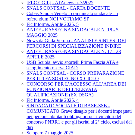
[FLC CGIL] - ATAnews n. 3/2025
SNALS CONFSAL - CARTA DOCENTE
Cobas Scuola Veneto - comunicato sindacale - 5
referendum NOI VOTIAMO SI'
Flc Informa. Aprile 2025, 5
ANIEF - RASSEGNA SINDACALE N. 18 - 5
MAGGIO 2025
News da Gilda Verona - ANALISI E SINTESI DEI
PERCORSI DI SPECIALIZZAZIONE INDIRE
ANIEF - RASSEGNA SINDACALE N. 17 - 28
APRILE 2025
USB Scuola: avvio sportelli Prima Fascia ATA e
scioglimento riserva CIAD
SNALS CONFSAL - CORSO PREPARAZIONE
PER IL TFA SOSTEGNO X CICLO
CONCORSO PER L’ACCESSO ALL’AREA DEI
FUNZIONARI E DELL’ELEVATA
QUALIFICAZIONE (EX DSGA)
Flc Informa. Aprile 2025, 4
SINDACATO SOCIALE DI BASE-SSB -
COMUNICATO Grave disagio per i docenti impegnati
nei percorsi abilitanti obbligatori per i vincitori del
concorso PNRR1 e per gli iscritti al 2° ciclo, esclusi dal
diri
Sciopero 7 maggio 2025