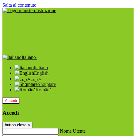
Salta al contenuto
Italiano
Italiano
English
عربى
Shqiptare
Română
Accedi
Accedi
button close
×
Nome Utente