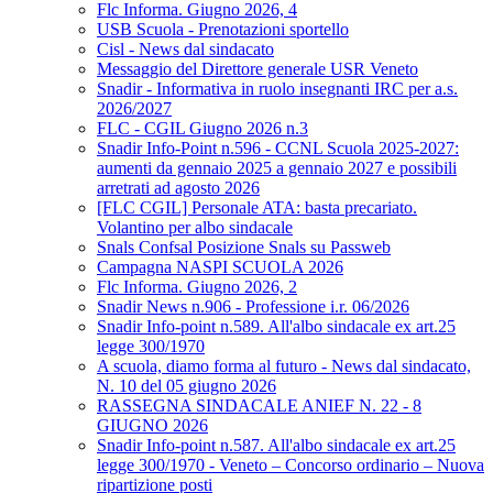
Flc Informa. Giugno 2026, 4
USB Scuola - Prenotazioni sportello
Cisl - News dal sindacato
Messaggio del Direttore generale USR Veneto
Snadir - Informativa in ruolo insegnanti IRC per a.s.
2026/2027
FLC - CGIL Giugno 2026 n.3
Snadir Info-Point n.596 - CCNL Scuola 2025-2027:
aumenti da gennaio 2025 a gennaio 2027 e possibili
arretrati ad agosto 2026
[FLC CGIL] Personale ATA: basta precariato.
Volantino per albo sindacale
Snals Confsal Posizione Snals su Passweb
Campagna NASPI SCUOLA 2026
Flc Informa. Giugno 2026, 2
Snadir News n.906 - Professione i.r. 06/2026
Snadir Info-point n.589. All'albo sindacale ex art.25
legge 300/1970
A scuola, diamo forma al futuro - News dal sindacato,
N. 10 del 05 giugno 2026
RASSEGNA SINDACALE ANIEF N. 22 - 8
GIUGNO 2026
Snadir Info-point n.587. All'albo sindacale ex art.25
legge 300/1970 - Veneto – Concorso ordinario – Nuova
ripartizione posti