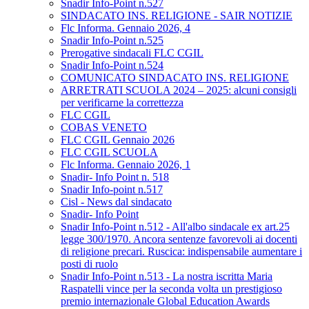
Snadir Info-Point n.527
SINDACATO INS. RELIGIONE - SAIR NOTIZIE
Flc Informa. Gennaio 2026, 4
Snadir Info-Point n.525
Prerogative sindacali FLC CGIL
Snadir Info-Point n.524
COMUNICATO SINDACATO INS. RELIGIONE
ARRETRATI SCUOLA 2024 – 2025: alcuni consigli
per verificarne la correttezza
FLC CGIL
COBAS VENETO
FLC CGIL Gennaio 2026
FLC CGIL SCUOLA
Flc Informa. Gennaio 2026, 1
Snadir- Info Point n. 518
Snadir Info-point n.517
Cisl - News dal sindacato
Snadir- Info Point
Snadir Info-Point n.512 - All'albo sindacale ex art.25
legge 300/1970. Ancora sentenze favorevoli ai docenti
di religione precari. Ruscica: indispensabile aumentare i
posti di ruolo
Snadir Info-Point n.513 - La nostra iscritta Maria
Raspatelli vince per la seconda volta un prestigioso
premio internazionale Global Education Awards