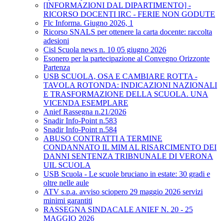
[INFORMAZIONI DAL DIPARTIMENTO] -
RICORSO DOCENTI IRC - FERIE NON GODUTE
Flc Informa. Giugno 2026, 1
Ricorso SNALS per ottenere la carta docente: raccolta
adesioni
Cisl Scuola news n. 10 05 giugno 2026
Esonero per la partecipazione al Convegno Orizzonte
Partenza
USB SCUOLA, OSA E CAMBIARE ROTTA -
TAVOLA ROTONDA: INDICAZIONI NAZIONALI
E TRASFORMAZIONE DELLA SCUOLA. UNA
VICENDA ESEMPLARE
Anief Rassegna n.21/2026
Snadir Info-Point n.583
Snadir Info-Point n.584
ABUSO CONTRATTI A TERMINE
CONDANNATO IL MIM AL RISARCIMENTO DEI
DANNI SENTENZA TRIBNUNALE DI VERONA
UIL SCUOLA
USB Scuola - Le scuole bruciano in estate: 30 gradi e
oltre nelle aule
ATV s.p.a. avviso sciopero 29 maggio 2026 servizi
minimi garantiti
RASSEGNA SINDACALE ANIEF N. 20 - 25
MAGGIO 2026