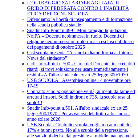
L’OLTRAGGIO SALARIALE AGLI ATA: IL
GRIDO DI FEDERATA CONTRO L’INABILITÀ
ETICA DEL CCNL SCUOLA
Difendiamo la libertà di insegnamento e di formazione
nella scuola pubblica statale
Snadir Info-Point n.499 - Monitoraggio liquidazioni
NoiPA – Docenti neoimmessi in ruolo. Docenti di
religione neo immessi in ruolo rimasti esclusi dal flusso
dei pagamenti di ottobre 2025
Cisl scuola presenta "A scuola, diamo forma al futuro -
News dal sindacato"
nadir Info-Point n.500 - Carta del Docente: inaccettabili
ritardi, si trovi soluzione per usare immediatamente i
residui - All'albo sindacale ex art.25 legge 300/1970
USB SCUOLA - Assemblea online 14 novembre ore
17-19
Contratto scuola: operazione verità, aumenti da fame ed
arretrati irrisori. Soldi in droni e F35, la scuola rasa al
suolo!!!
Snadir Info-point n.501. All'albo sindacale ex art.25
legge 300/1970 - Per avvalersi del diritto allo studio -
anno solare 2026
USB Scuola - Contratto scuola: vogliamo aumenti del
17% e buoni pasto. No alla scuola della repressione,
alle sanzioni decise dai presidi e al middle management