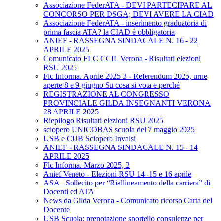
Associazione FederATA - DEVI PARTECIPARE AL
CONCORSO PER DSGA; DEVI AVERE LA CIAD
Associazione FederATA - inserimento graduatoria di
prima fascia ATA? la CIAD è obbligatoria
ANIEF - RASSEGNA SINDACALE N. 16 - 22
APRILE 2025
Comunicato FLC CGIL Verona - Risultati elezioni
RSU 2025
Flc Informa. Aprile 2025 3 - Referendum 2025, urne
aperte 8 e 9 giugno Su cosa si vota e perché
REGISTRAZIONE AL CONGRESSO
PROVINCIALE GILDA INSEGNANTI VERONA
28 APRILE 2025
Riepilogo Risultati elezioni RSU 2025
sciopero UNICOBAS scuola del 7 maggio 2025
USB e CUB Sciopero Invalsi
ANIEF - RASSEGNA SINDACALE N. 15 - 14
APRILE 2025
Flc Informa. Marzo 2025, 2
Anief Veneto - Elezioni RSU 14 -15 e 16 aprile
ASA - Sollecito per “Riallineamento della carriera” di
Docenti ed ATA
News da Gilda Verona - Comunicato ricorso Carta del
Docente
USB Scuola: prenotazione sportello consulenze per