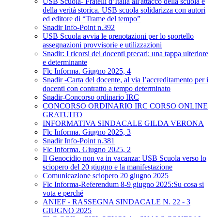
USB Scuola- Fratelli d’Italia all'attacco della scuola e
della verità storica. USB scuola solidarizza con autori
ed editore di “Trame del tempo”
Snadir Info-Point n.392
USB Scuola avvia le prenotazioni per lo sportello
assegnazioni provvisorie e utilizzazioni
Snadir: I ricorsi dei docenti precari: una tappa ulteriore
e determinante
Flc Informa. Giugno 2025, 4
Snadir -Carta del docente, al via l’accreditamento per i
docenti con contratto a tempo determinato
Snadir-Concorso ordinario IRC
CONCORSO ORDINARIO IRC CORSO ONLINE
GRATUITO
INFORMATIVA SINDACALE GILDA VERONA
Flc Informa. Giugno 2025, 3
Snadir Info-Point n.381
Flc Informa. Giugno 2025, 2
Il Genocidio non va in vacanza: USB Scuola verso lo
sciopero del 20 giugno e la manifestazione
Comunicazione sciopero 20 giugno 2025
Flc Informa-Referendum 8-9 giugno 2025:Su cosa si
vota e perché
ANIEF - RASSEGNA SINDACALE N. 22 - 3
GIUGNO 2025