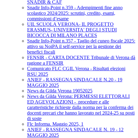
SNADIR & CAF
Snadir Info-Point n.359 - Adempimenti fine anno
scolastico 2024/2025: scrutini, credito, esami,
commissioni d’esame
UIL SCUOLA VERONA- IL PROGETTO
ERASMUS- UNIVERSITA' DEGLI STUDI
BICOCCA DI MILANO PLACES
Snadir Info-Point n.357 - Taglio del cuneo fiscale 2025:
attivo su NoiPA il self-service per la gestione dei
benefici fiscali
FENSIR - CARTA DOCENTE Tribunale di Verona dà
ragione a FENSIR
Comunicato FLC CGIL Verona - Risultati elezioni
RSU 2025
ANIEF - RASSEGNA SINDACALE N.20 - 19
MAGGIO 2025
News da Gilda Verona 19052025
News da Gilda Verona: PERMESSI ELETTORALI
ED AGEVOLAZIONI - procedure e alle
caratteristiche richieste dalla norma per la conferma dei
docenti precari che hanno lavorato nel 2024-25 su posti
di soste
Flc Informa. Maggio 2025, 1
ANIEF - RASSEGNA SINDACALE N. 19 - 12
MAGGIO 2025