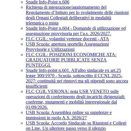
Snadir Info-Point n.606
Richiesta di integrazione/aggiornamento del
Regolamento d’Istituto per lo svolgimento delle riunioni
degli Organi Collegiali deliberativi in modalità
telematica o mista
Snadir Info-Point n.604 - Domande di utilizzazione ed
assegnazione provvisoria per l’a.s. 2026/2027.
FLC CGIL: volantini vertenze docenti - ATA
USB Scuola: apertura sportello Assegnazioni
Provvisorie e Utilizzazioni
FLC CGIL: POSIZIONI ECONOMICHE ATA:
GRADUATORIE PUBBLICATE SENZA
PUNTEGGI.
Snadir Info-point n.601. All'albo sindacale ex art.25
legge 300/1970 - Scuola, sottoscritto il CCNL 2025-
2027: continuità nei rinnovi ma gli stipendi sono ancora
insufficienti
FLC CGIL VERONA: nota USR VENETO sulle
operazioni di conferimento degli incarichi dirigenziali:
conferme, mutamenti e mobilità interregionale dal
01/09/2026.
USB Scuola: Assemblea online su supplenze e
immissioni in ruolo A.S. 2026/27
USB Scuola: Accordo Sindacale su Riunioni e Collegi
on Line. Un ulteriore passo verso il silenzio