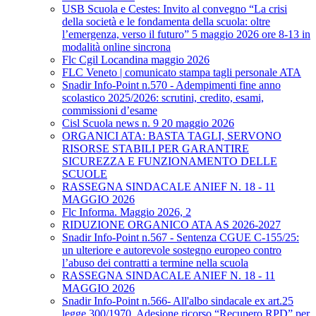
USB Scuola e Cestes: Invito al convegno “La crisi
della società e le fondamenta della scuola: oltre
l’emergenza, verso il futuro” 5 maggio 2026 ore 8-13 in
modalità online sincrona
Flc Cgil Locandina maggio 2026
FLC Veneto | comunicato stampa tagli personale ATA
Snadir Info-Point n.570 - Adempimenti fine anno
scolastico 2025/2026: scrutini, credito, esami,
commissioni d’esame
Cisl Scuola news n. 9 20 maggio 2026
ORGANICI ATA: BASTA TAGLI, SERVONO
RISORSE STABILI PER GARANTIRE
SICUREZZA E FUNZIONAMENTO DELLE
SCUOLE
RASSEGNA SINDACALE ANIEF N. 18 - 11
MAGGIO 2026
Flc Informa. Maggio 2026, 2
RIDUZIONE ORGANICO ATA AS 2026-2027
Snadir Info-Point n.567 - Sentenza CGUE C‑155/25:
un ulteriore e autorevole sostegno europeo contro
l’abuso dei contratti a termine nella scuola
RASSEGNA SINDACALE ANIEF N. 18 - 11
MAGGIO 2026
Snadir Info-Point n.566- All'albo sindacale ex art.25
legge 300/1970. Adesione ricorso “Recupero RPD” per