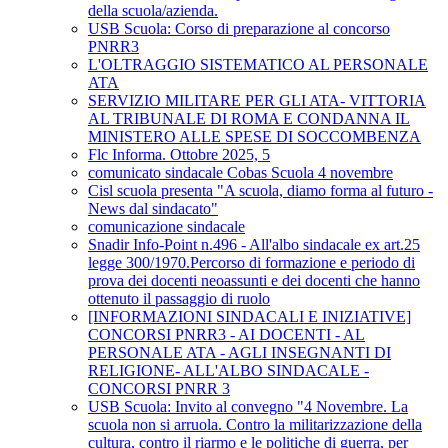
della scuola/azienda.
USB Scuola: Corso di preparazione al concorso
PNRR3
L'OLTRAGGIO SISTEMATICO AL PERSONALE
ATA
SERVIZIO MILITARE PER GLI ATA- VITTORIA
AL TRIBUNALE DI ROMA E CONDANNA IL
MINISTERO ALLE SPESE DI SOCCOMBENZA
Flc Informa. Ottobre 2025, 5
comunicato sindacale Cobas Scuola 4 novembre
Cisl scuola presenta "A scuola, diamo forma al futuro -
News dal sindacato"
comunicazione sindacale
Snadir Info-Point n.496 - All'albo sindacale ex art.25
legge 300/1970.Percorso di formazione e periodo di
prova dei docenti neoassunti e dei docenti che hanno
ottenuto il passaggio di ruolo
[INFORMAZIONI SINDACALI E INIZIATIVE]
CONCORSI PNRR3 - AI DOCENTI - AL
PERSONALE ATA - AGLI INSEGNANTI DI
RELIGIONE- ALL'ALBO SINDACALE -
CONCORSI PNRR 3
USB Scuola: Invito al convegno "4 Novembre. La
scuola non si arruola. Contro la militarizzazione della
cultura, contro il riarmo e le politiche di guerra, per