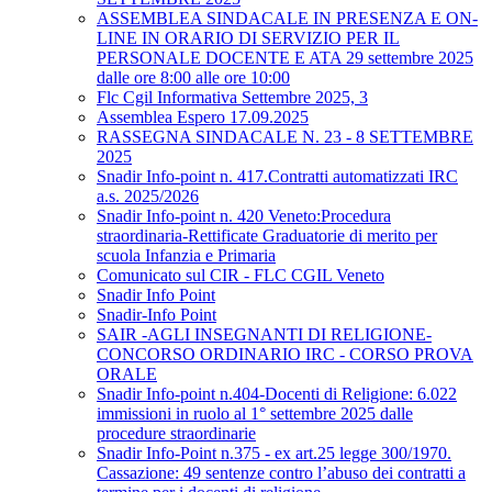
ASSEMBLEA SINDACALE IN PRESENZA E ON-
LINE IN ORARIO DI SERVIZIO PER IL
PERSONALE DOCENTE E ATA 29 settembre 2025
dalle ore 8:00 alle ore 10:00
Flc Cgil Informativa Settembre 2025, 3
Assemblea Espero 17.09.2025
RASSEGNA SINDACALE N. 23 - 8 SETTEMBRE
2025
Snadir Info-point n. 417.Contratti automatizzati IRC
a.s. 2025/2026
Snadir Info-point n. 420 Veneto:Procedura
straordinaria-Rettificate Graduatorie di merito per
scuola Infanzia e Primaria
Comunicato sul CIR - FLC CGIL Veneto
Snadir Info Point
Snadir-Info Point
SAIR -AGLI INSEGNANTI DI RELIGIONE-
CONCORSO ORDINARIO IRC - CORSO PROVA
ORALE
Snadir Info-point n.404-Docenti di Religione: 6.022
immissioni in ruolo al 1° settembre 2025 dalle
procedure straordinarie
Snadir Info-Point n.375 - ex art.25 legge 300/1970.
Cassazione: 49 sentenze contro l’abuso dei contratti a