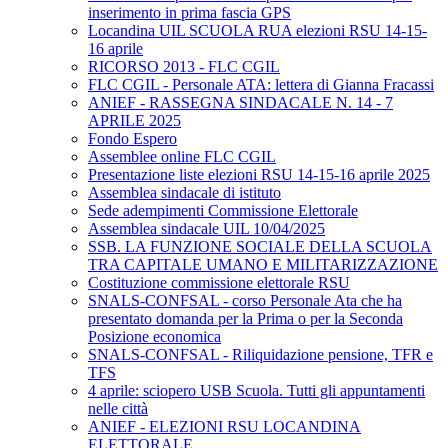
inserimento in prima fascia GPS
Locandina UIL SCUOLA RUA elezioni RSU 14-15-
16 aprile
RICORSO 2013 - FLC CGIL
FLC CGIL - Personale ATA: lettera di Gianna Fracassi
ANIEF - RASSEGNA SINDACALE N. 14 - 7
APRILE 2025
Fondo Espero
Assemblee online FLC CGIL
Presentazione liste elezioni RSU 14-15-16 aprile 2025
Assemblea sindacale di istituto
Sede adempimenti Commissione Elettorale
Assemblea sindacale UIL 10/04/2025
SSB. LA FUNZIONE SOCIALE DELLA SCUOLA
TRA CAPITALE UMANO E MILITARIZZAZIONE
Costituzione commissione elettorale RSU
SNALS-CONFSAL - corso Personale Ata che ha
presentato domanda per la Prima o per la Seconda
Posizione economica
SNALS-CONFSAL - Riliquidazione pensione, TFR e
TFS
4 aprile: sciopero USB Scuola. Tutti gli appuntamenti
nelle città
ANIEF - ELEZIONI RSU LOCANDINA
ELETTORALE