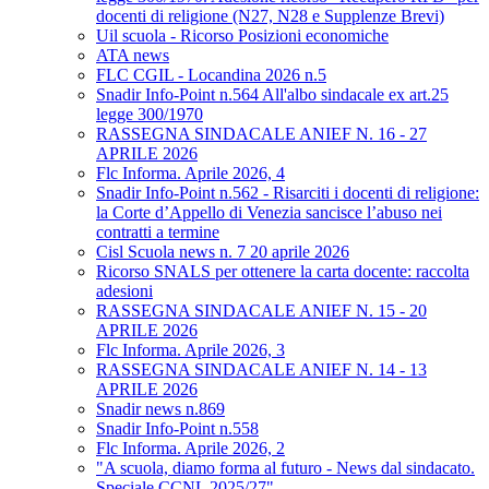
docenti di religione (N27, N28 e Supplenze Brevi)
Uil scuola - Ricorso Posizioni economiche
ATA news
FLC CGIL - Locandina 2026 n.5
Snadir Info-Point n.564 All'albo sindacale ex art.25
legge 300/1970
RASSEGNA SINDACALE ANIEF N. 16 - 27
APRILE 2026
Flc Informa. Aprile 2026, 4
Snadir Info-Point n.562 - Risarciti i docenti di religione:
la Corte d’Appello di Venezia sancisce l’abuso nei
contratti a termine
Cisl Scuola news n. 7 20 aprile 2026
Ricorso SNALS per ottenere la carta docente: raccolta
adesioni
RASSEGNA SINDACALE ANIEF N. 15 - 20
APRILE 2026
Flc Informa. Aprile 2026, 3
RASSEGNA SINDACALE ANIEF N. 14 - 13
APRILE 2026
Snadir news n.869
Snadir Info-Point n.558
Flc Informa. Aprile 2026, 2
"A scuola, diamo forma al futuro - News dal sindacato.
Speciale CCNL 2025/27"