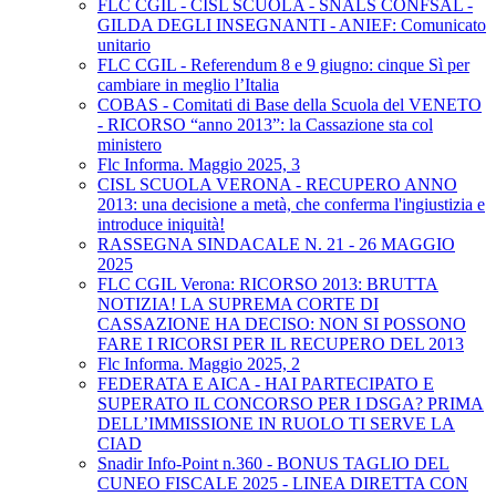
FLC CGIL - CISL SCUOLA - SNALS CONFSAL -
GILDA DEGLI INSEGNANTI - ANIEF: Comunicato
unitario
FLC CGIL - Referendum 8 e 9 giugno: cinque Sì per
cambiare in meglio l’Italia
COBAS - Comitati di Base della Scuola del VENETO
- RICORSO “anno 2013”: la Cassazione sta col
ministero
Flc Informa. Maggio 2025, 3
CISL SCUOLA VERONA - RECUPERO ANNO
2013: una decisione a metà, che conferma l'ingiustizia e
introduce iniquità!
RASSEGNA SINDACALE N. 21 - 26 MAGGIO
2025
FLC CGIL Verona: RICORSO 2013: BRUTTA
NOTIZIA! LA SUPREMA CORTE DI
CASSAZIONE HA DECISO: NON SI POSSONO
FARE I RICORSI PER IL RECUPERO DEL 2013
Flc Informa. Maggio 2025, 2
FEDERATA E AICA - HAI PARTECIPATO E
SUPERATO IL CONCORSO PER I DSGA? PRIMA
DELL’IMMISSIONE IN RUOLO TI SERVE LA
CIAD
Snadir Info-Point n.360 - BONUS TAGLIO DEL
CUNEO FISCALE 2025 - LINEA DIRETTA CON