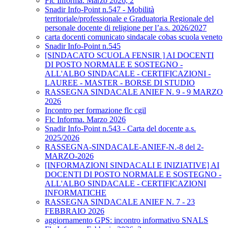
Flc Informa. Marzo 2026, 2
Snadir Info-Point n.547 - Mobilità
territoriale/professionale e Graduatoria Regionale del
personale docente di religione per l’a.s. 2026/2027
carta docenti comunicato sindacale cobas scuola veneto
Snadir Info-Point n.545
[SINDACATO SCUOLA FENSIR ] AI DOCENTI
DI POSTO NORMALE E SOSTEGNO -
ALL'ALBO SINDACALE - CERTIFICAZIONI -
LAUREE - MASTER - BORSE DI STUDIO
RASSEGNA SINDACALE ANIEF N. 9 - 9 MARZO
2026
Incontro per formazione flc cgil
Flc Informa. Marzo 2026
Snadir Info-Point n.543 - Carta del docente a.s.
2025/2026
RASSEGNA-SINDACALE-ANIEF-N.-8 del 2-
MARZO-2026
[INFORMAZIONI SINDACALI E INIZIATIVE] AI
DOCENTI DI POSTO NORMALE E SOSTEGNO -
ALL'ALBO SINDACALE - CERTIFICAZIONI
INFORMATICHE
RASSEGNA SINDACALE ANIEF N. 7 - 23
FEBBRAIO 2026
aggiornamento GPS: incontro informativo SNALS