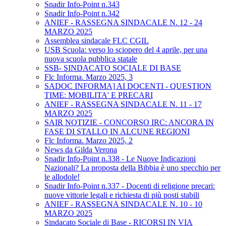
Snadir Info-Point n.343
Snadir Info-Point n.342
ANIEF - RASSEGNA SINDACALE N. 12 - 24
MARZO 2025
Assemblea sindacale FLC CGIL
USB Scuola: verso lo sciopero del 4 aprile, per una
nuova scuola pubblica statale
SSB- SINDACATO SOCIALE DI BASE
Flc Informa. Marzo 2025, 3
SADOC INFORMA] AI DOCENTI - QUESTION
TIME: MOBILITA' E PRECARI
ANIEF - RASSEGNA SINDACALE N. 11 - 17
MARZO 2025
SAIR NOTIZIE - CONCORSO IRC: ANCORA IN
FASE DI STALLO IN ALCUNE REGIONI
Flc Informa. Marzo 2025, 2
News da Gilda Verona
Snadir Info-Point n.338 - Le Nuove Indicazioni
Nazionali? La proposta della Bibbia è uno specchio per
le allodole!
Snadir Info-Point n.337 - Docenti di religione precari:
nuove vittorie legali e richiesta di più posti stabili
ANIEF - RASSEGNA SINDACALE N. 10 - 10
MARZO 2025
Sindacato Sociale di Base - RICORSI IN VIA