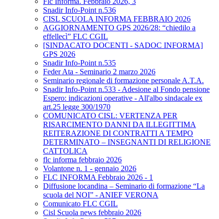
Flc Informa. Febbraio 2026, 3
Snadir Info-Point n.536
CISL SCUOLA INFORMA FEBBRAIO 2026
AGGIORNAMENTO GPS 2026/28: “chiedilo a
effellecì” FLC CGIL
[SINDACATO DOCENTI - SADOC INFORMA]
GPS 2026
Snadir Info-Point n.535
Feder Ata - Seminario 2 marzo 2026
Seminario regionale di formazione personale A.T.A.
Snadir Info-Point n.533 - Adesione al Fondo pensione
Espero: indicazioni operative - All'albo sindacale ex
art.25 legge 300/1970
COMUNICATO CISL: VERTENZA PER
RISARCIMENTO DANNI DA ILLEGITTIMA
REITERAZIONE DI CONTRATTI A TEMPO
DETERMINATO – INSEGNANTI DI RELIGIONE
CATTOLICA
flc informa febbraio 2026
Volantone n. 1 - gennaio 2026
FLC INFORMA Febbraio 2026 - 1
Diffusione locandina – Seminario di formazione “La
scuola del NOI” - ANIEF VERONA
Comunicato FLC CGIL
Cisl Scuola news febbraio 2026