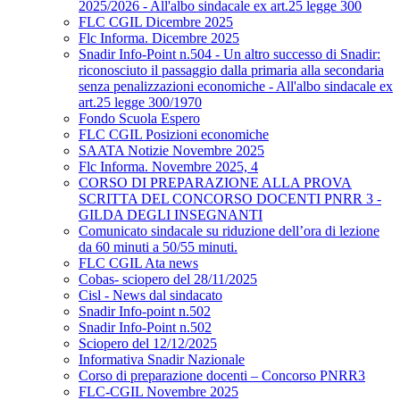
2025/2026 - All'albo sindacale ex art.25 legge 300
FLC CGIL Dicembre 2025
Flc Informa. Dicembre 2025
Snadir Info-Point n.504 - Un altro successo di Snadir:
riconosciuto il passaggio dalla primaria alla secondaria
senza penalizzazioni economiche - All'albo sindacale ex
art.25 legge 300/1970
Fondo Scuola Espero
FLC CGIL Posizioni economiche
SAATA Notizie Novembre 2025
Flc Informa. Novembre 2025, 4
CORSO DI PREPARAZIONE ALLA PROVA
SCRITTA DEL CONCORSO DOCENTI PNRR 3 -
GILDA DEGLI INSEGNANTI
Comunicato sindacale su riduzione dell’ora di lezione
da 60 minuti a 50/55 minuti.
FLC CGIL Ata news
Cobas- sciopero del 28/11/2025
Cisl - News dal sindacato
Snadir Info-point n.502
Snadir Info-Point n.502
Sciopero del 12/12/2025
Informativa Snadir Nazionale
Corso di preparazione docenti – Concorso PNRR3
FLC-CGIL Novembre 2025