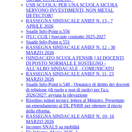
USB SCUOLA: PER UNA SCUOLA SICURA
SERVONO INVESTIMENTI, NON METAL
DETECTOR!
RASSEGNA SINDACALE ANIEF N. 13 - 7
APRILE 2026
Snadir Info-Point n.556
[FLC CGIL] Speciale contratto 2025-2027
Snadir Info-Point n.551
RASSEGNA SINDACALE ANIEF N. 12 - 30
MARZO 2026
[SINDACATO SCUOLA FENSIR ] AI DOCENTI
DI POSTO NORMALE E SOSTEGNO -
ALL'ALBO SINDACALE - COMUNICATO
RASSEGNA SINDACALE ANIEF N. 11- 23
MARZO 2026
Snadir Info-Point n.548 - Organico di diritto dei docenti
di religione (di ruolo e non di ruolo) per l'a.s.
2026/2027: avviata la rilevazione
Riordino istituti tecnici: lettera al Ministro. Presentato
un emendamento al DL PNRR per ottenere il rinvio
della riforma.
RASSEGNA SINDACALE ANIEF N. 10- 16
MARZO 2026
incontro SNALS su mobilità