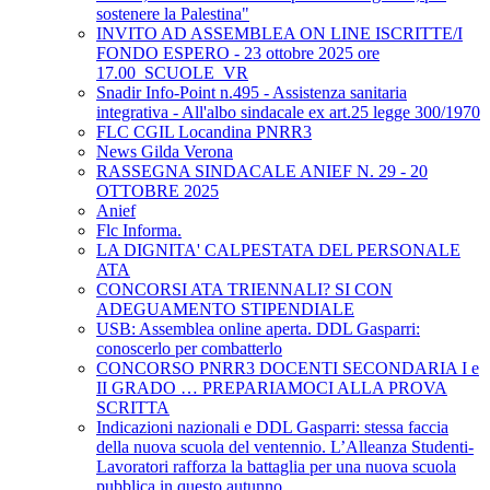
sostenere la Palestina"
INVITO AD ASSEMBLEA ON LINE ISCRITTE/I
FONDO ESPERO - 23 ottobre 2025 ore
17.00_SCUOLE_VR
Snadir Info-Point n.495 - Assistenza sanitaria
integrativa - All'albo sindacale ex art.25 legge 300/1970
FLC CGIL Locandina PNRR3
News Gilda Verona
RASSEGNA SINDACALE ANIEF N. 29 - 20
OTTOBRE 2025
Anief
Flc Informa.
LA DIGNITA' CALPESTATA DEL PERSONALE
ATA
CONCORSI ATA TRIENNALI? SI CON
ADEGUAMENTO STIPENDIALE
USB: Assemblea online aperta. DDL Gasparri:
conoscerlo per combatterlo
CONCORSO PNRR3 DOCENTI SECONDARIA I e
II GRADO … PREPARIAMOCI ALLA PROVA
SCRITTA
Indicazioni nazionali e DDL Gasparri: stessa faccia
della nuova scuola del ventennio. L’Alleanza Studenti-
Lavoratori rafforza la battaglia per una nuova scuola
pubblica in questo autunno