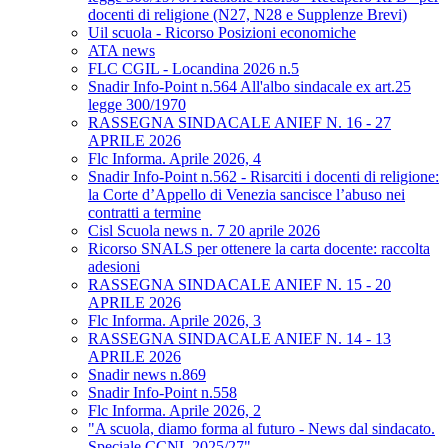
docenti di religione (N27, N28 e Supplenze Brevi)
Uil scuola - Ricorso Posizioni economiche
ATA news
FLC CGIL - Locandina 2026 n.5
Snadir Info-Point n.564 All'albo sindacale ex art.25
legge 300/1970
RASSEGNA SINDACALE ANIEF N. 16 - 27
APRILE 2026
Flc Informa. Aprile 2026, 4
Snadir Info-Point n.562 - Risarciti i docenti di religione:
la Corte d’Appello di Venezia sancisce l’abuso nei
contratti a termine
Cisl Scuola news n. 7 20 aprile 2026
Ricorso SNALS per ottenere la carta docente: raccolta
adesioni
RASSEGNA SINDACALE ANIEF N. 15 - 20
APRILE 2026
Flc Informa. Aprile 2026, 3
RASSEGNA SINDACALE ANIEF N. 14 - 13
APRILE 2026
Snadir news n.869
Snadir Info-Point n.558
Flc Informa. Aprile 2026, 2
"A scuola, diamo forma al futuro - News dal sindacato.
Speciale CCNL 2025/27"