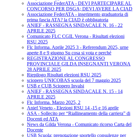
Associazione FederATA - DEVI PARTECIPARE AL
CONCORSO PER DSGA; DEVI AVERE LA CIAD
Associazione FederATA - inserimento graduatoria di
prima fascia ATA? la CIAD è obbligatoria
ANIEF - RASSEGNA SINDACALE N. 16 - 22
APRILE 2025
Comunicato FLC CGIL Verona - Risultati elezioni
RSU 2025
Flc Informa. Aprile 2025 3 - Referendum 2025, urne
aperte 8 e 9 giugno Su cosa si vota e perché
REGISTRAZIONE AL CONGRESSO
PROVINCIALE GILDA INSEGNANTI VERONA
28 APRILE 2025
Riepilogo Risultati elezioni RSU 2025
sciopero UNICOBAS scuola del 7 maggio 2025
USB e CUB Sciopero Invalsi
ANIEF - RASSEGNA SINDACALE N. 15 - 14
APRILE 2025
Flc Informa. Marzo 2025, 2
Anief Veneto - Elezioni RSU 14 -15 e 16 aprile
ASA - Sollecito per “Riallineamento della carriera” di
Docenti ed ATA
News da Gilda Verona - Comunicato ricorso Carta del
Docente
USB Scuola: prenotazione sportello consulenze per