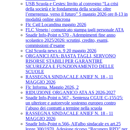
USB Scuola e Cestes: Invito al convegno “La crisi
della società e le fondamenta della scuola: oltre
l’emergenza, verso il futuro” 5 maggio 2026 ore 8-13 in
modalità online sincrona
Flc Cgil Locandina maggio 2026
FLC Veneto | comunicato stampa tagli personale ATA
Snadir Info-Point n.570 - Adempimenti fine anno
scolastico 2025/2026: scrutini, credito, esami,
commissioni d’esame
Cisl Scuola news n. 9 20 maggio 2026
ORGANICI ATA: BASTA TAGLI, SERVONO
RISORSE STABILI PER GARANTIRE
SICUREZZA E FUNZIONAMENTO DELLE
SCUOLE
RASSEGNA SINDACALE ANIEF N. 18 - 11
MAGGIO 2026
Flc Informa. Maggio 2026, 2
RIDUZIONE ORGANICO ATA AS 2026-2027
Snadir Info-Point n.567 - Sentenza CGUE C‑155/25:
un ulteriore e autorevole sostegno europeo contro
l’abuso dei contratti a termine nella scuola
RASSEGNA SINDACALE ANIEF N. 18 - 11
MAGGIO 2026
Snadir Info-Point n.566- All'albo sindacale ex art.25
legge 300/1970. Adesione ricorso “Recupero RPD” per