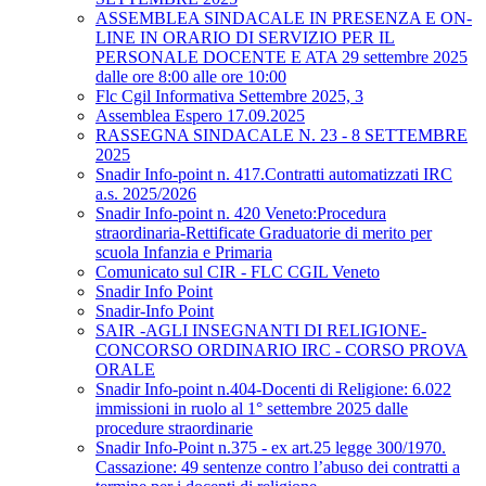
ASSEMBLEA SINDACALE IN PRESENZA E ON-
LINE IN ORARIO DI SERVIZIO PER IL
PERSONALE DOCENTE E ATA 29 settembre 2025
dalle ore 8:00 alle ore 10:00
Flc Cgil Informativa Settembre 2025, 3
Assemblea Espero 17.09.2025
RASSEGNA SINDACALE N. 23 - 8 SETTEMBRE
2025
Snadir Info-point n. 417.Contratti automatizzati IRC
a.s. 2025/2026
Snadir Info-point n. 420 Veneto:Procedura
straordinaria-Rettificate Graduatorie di merito per
scuola Infanzia e Primaria
Comunicato sul CIR - FLC CGIL Veneto
Snadir Info Point
Snadir-Info Point
SAIR -AGLI INSEGNANTI DI RELIGIONE-
CONCORSO ORDINARIO IRC - CORSO PROVA
ORALE
Snadir Info-point n.404-Docenti di Religione: 6.022
immissioni in ruolo al 1° settembre 2025 dalle
procedure straordinarie
Snadir Info-Point n.375 - ex art.25 legge 300/1970.
Cassazione: 49 sentenze contro l’abuso dei contratti a