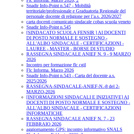
Flc Informa. Marzo 2026, 2
Snadir Info-Point n.547 - Mobilità
territoriale/professionale e Graduatoria Regionale del
personale docente di religione per l’a.s. 2026/2027
carta docenti comunicato sindacale cobas scuola veneto
Snadir Info-Point n.545
[SINDACATO SCUOLA FENSIR ] AI DOCENTI
DI POSTO NORMALE E SOSTEGNO -
ALL'ALBO SINDACALE - CERTIFICAZIONI -
LAUREE - MASTER - BORSE DI STUDIO
RASSEGNA SINDACALE ANIEF N. 9 - 9 MARZO
2026
Incontro per formazione flc cgil
Flc Informa. Marzo 2026
Snadir Info-Point n.543 - Carta del docente a.s.
2025/2026
RASSEGNA-SINDACALE-ANIEF-N.-8 del 2-
MARZO-2026
[INFORMAZIONI SINDACALI E INIZIATIVE] AI
DOCENTI DI POSTO NORMALE E SOSTEGNO -
ALL'ALBO SINDACALE - CERTIFICAZIONI
INFORMATICHE
RASSEGNA SINDACALE ANIEF N. 7 - 23
FEBBRAIO 2026
aggiornamento GPS: incontro informativo SNALS