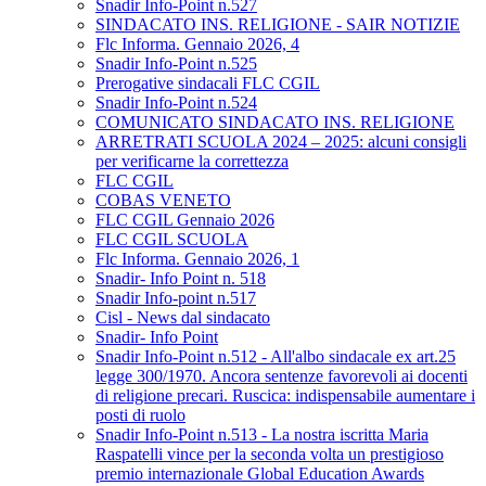
Snadir Info-Point n.527
SINDACATO INS. RELIGIONE - SAIR NOTIZIE
Flc Informa. Gennaio 2026, 4
Snadir Info-Point n.525
Prerogative sindacali FLC CGIL
Snadir Info-Point n.524
COMUNICATO SINDACATO INS. RELIGIONE
ARRETRATI SCUOLA 2024 – 2025: alcuni consigli
per verificarne la correttezza
FLC CGIL
COBAS VENETO
FLC CGIL Gennaio 2026
FLC CGIL SCUOLA
Flc Informa. Gennaio 2026, 1
Snadir- Info Point n. 518
Snadir Info-point n.517
Cisl - News dal sindacato
Snadir- Info Point
Snadir Info-Point n.512 - All'albo sindacale ex art.25
legge 300/1970. Ancora sentenze favorevoli ai docenti
di religione precari. Ruscica: indispensabile aumentare i
posti di ruolo
Snadir Info-Point n.513 - La nostra iscritta Maria
Raspatelli vince per la seconda volta un prestigioso
premio internazionale Global Education Awards