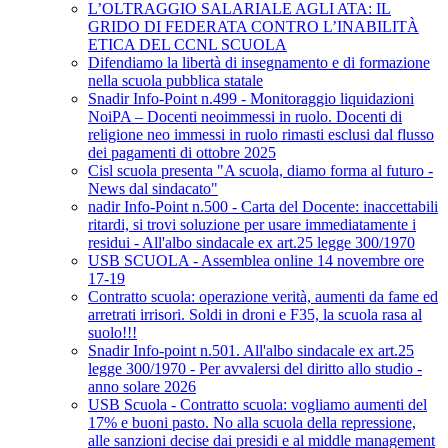
L’OLTRAGGIO SALARIALE AGLI ATA: IL
GRIDO DI FEDERATA CONTRO L’INABILITÀ
ETICA DEL CCNL SCUOLA
Difendiamo la libertà di insegnamento e di formazione
nella scuola pubblica statale
Snadir Info-Point n.499 - Monitoraggio liquidazioni
NoiPA – Docenti neoimmessi in ruolo. Docenti di
religione neo immessi in ruolo rimasti esclusi dal flusso
dei pagamenti di ottobre 2025
Cisl scuola presenta "A scuola, diamo forma al futuro -
News dal sindacato"
nadir Info-Point n.500 - Carta del Docente: inaccettabili
ritardi, si trovi soluzione per usare immediatamente i
residui - All'albo sindacale ex art.25 legge 300/1970
USB SCUOLA - Assemblea online 14 novembre ore
17-19
Contratto scuola: operazione verità, aumenti da fame ed
arretrati irrisori. Soldi in droni e F35, la scuola rasa al
suolo!!!
Snadir Info-point n.501. All'albo sindacale ex art.25
legge 300/1970 - Per avvalersi del diritto allo studio -
anno solare 2026
USB Scuola - Contratto scuola: vogliamo aumenti del
17% e buoni pasto. No alla scuola della repressione,
alle sanzioni decise dai presidi e al middle management