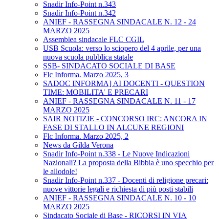
Snadir Info-Point n.343
Snadir Info-Point n.342
ANIEF - RASSEGNA SINDACALE N. 12 - 24
MARZO 2025
Assemblea sindacale FLC CGIL
USB Scuola: verso lo sciopero del 4 aprile, per una
nuova scuola pubblica statale
SSB- SINDACATO SOCIALE DI BASE
Flc Informa. Marzo 2025, 3
SADOC INFORMA] AI DOCENTI - QUESTION
TIME: MOBILITA' E PRECARI
ANIEF - RASSEGNA SINDACALE N. 11 - 17
MARZO 2025
SAIR NOTIZIE - CONCORSO IRC: ANCORA IN
FASE DI STALLO IN ALCUNE REGIONI
Flc Informa. Marzo 2025, 2
News da Gilda Verona
Snadir Info-Point n.338 - Le Nuove Indicazioni
Nazionali? La proposta della Bibbia è uno specchio per
le allodole!
Snadir Info-Point n.337 - Docenti di religione precari:
nuove vittorie legali e richiesta di più posti stabili
ANIEF - RASSEGNA SINDACALE N. 10 - 10
MARZO 2025
Sindacato Sociale di Base - RICORSI IN VIA