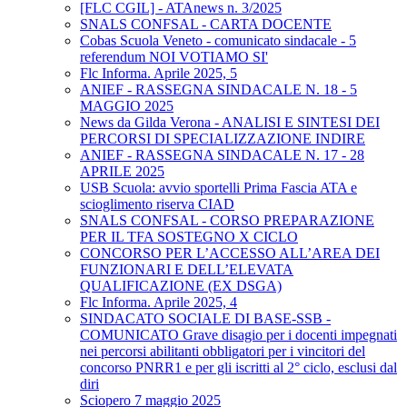
[FLC CGIL] - ATAnews n. 3/2025
SNALS CONFSAL - CARTA DOCENTE
Cobas Scuola Veneto - comunicato sindacale - 5
referendum NOI VOTIAMO SI'
Flc Informa. Aprile 2025, 5
ANIEF - RASSEGNA SINDACALE N. 18 - 5
MAGGIO 2025
News da Gilda Verona - ANALISI E SINTESI DEI
PERCORSI DI SPECIALIZZAZIONE INDIRE
ANIEF - RASSEGNA SINDACALE N. 17 - 28
APRILE 2025
USB Scuola: avvio sportelli Prima Fascia ATA e
scioglimento riserva CIAD
SNALS CONFSAL - CORSO PREPARAZIONE
PER IL TFA SOSTEGNO X CICLO
CONCORSO PER L’ACCESSO ALL’AREA DEI
FUNZIONARI E DELL’ELEVATA
QUALIFICAZIONE (EX DSGA)
Flc Informa. Aprile 2025, 4
SINDACATO SOCIALE DI BASE-SSB -
COMUNICATO Grave disagio per i docenti impegnati
nei percorsi abilitanti obbligatori per i vincitori del
concorso PNRR1 e per gli iscritti al 2° ciclo, esclusi dal
diri
Sciopero 7 maggio 2025