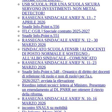
USB SCUOLA: PER UNA SCUOLA SICURA
SERVONO INVESTIMENTI, NON METAL
DETECTOR!
RASSEGNA SINDACALE ANIEF N. 13 - 7
APRILE 2026
Snadir Info-Point n.556
[FLC CGIL] Speciale contratto 2025-2027
Snadir Info-Point n.551
RASSEGNA SINDACALE ANIEF N. 12 - 30
MARZO 2026
[SINDACATO SCUOLA FENSIR ] AI DOCENTI
DI POSTO NORMALE E SOSTEGNO -
ALL'ALBO SINDACALE - COMUNICATO
RASSEGNA SINDACALE ANIEF N. 11- 23
MARZO 2026
Snadir Info-Point n.548 - Organico di diritto dei docenti
di religione (di ruolo e non di ruolo) per l'a.s.
2026/2027: avviata la rilevazione
Riordino istituti tecnici: lettera al Ministro. Presentato
un emendamento al DL PNRR per ottenere il rinvio
della riforma.
RASSEGNA SINDACALE ANIEF N. 10- 16
MARZO 2026
incontro SNALS su mobilità