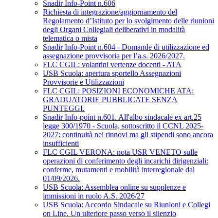
Snadir Info-Point n.606
Richiesta di integrazione/aggiornamento del
Regolamento d’Istituto per lo svolgimento delle riunioni
degli Organi Collegiali deliberativi in modalità
telematica o mista
Snadir Info-Point n.604 - Domande di utilizzazione ed
assegnazione provvisoria per l’a.s. 2026/2027.
FLC CGIL: volantini vertenze docenti - ATA
USB Scuola: apertura sportello Assegnazioni
Provvisorie e Utilizzazioni
FLC CGIL: POSIZIONI ECONOMICHE ATA:
GRADUATORIE PUBBLICATE SENZA
PUNTEGGI.
Snadir Info-point n.601. All'albo sindacale ex art.25
legge 300/1970 - Scuola, sottoscritto il CCNL 2025-
2027: continuità nei rinnovi ma gli stipendi sono ancora
insufficienti
FLC CGIL VERONA: nota USR VENETO sulle
operazioni di conferimento degli incarichi dirigenziali:
conferme, mutamenti e mobilità interregionale dal
01/09/2026.
USB Scuola: Assemblea online su supplenze e
immissioni in ruolo A.S. 2026/27
USB Scuola: Accordo Sindacale su Riunioni e Collegi
on Line. Un ulteriore passo verso il silenzio