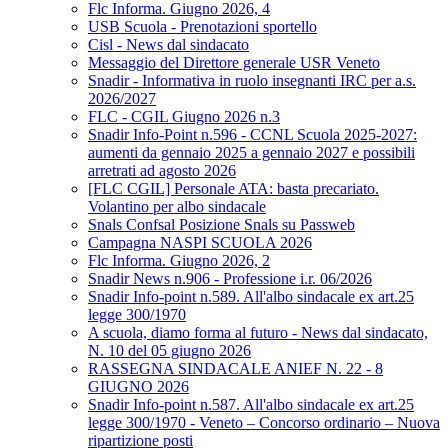
Flc Informa. Giugno 2026, 4
USB Scuola - Prenotazioni sportello
Cisl - News dal sindacato
Messaggio del Direttore generale USR Veneto
Snadir - Informativa in ruolo insegnanti IRC per a.s.
2026/2027
FLC - CGIL Giugno 2026 n.3
Snadir Info-Point n.596 - CCNL Scuola 2025-2027:
aumenti da gennaio 2025 a gennaio 2027 e possibili
arretrati ad agosto 2026
[FLC CGIL] Personale ATA: basta precariato.
Volantino per albo sindacale
Snals Confsal Posizione Snals su Passweb
Campagna NASPI SCUOLA 2026
Flc Informa. Giugno 2026, 2
Snadir News n.906 - Professione i.r. 06/2026
Snadir Info-point n.589. All'albo sindacale ex art.25
legge 300/1970
A scuola, diamo forma al futuro - News dal sindacato,
N. 10 del 05 giugno 2026
RASSEGNA SINDACALE ANIEF N. 22 - 8
GIUGNO 2026
Snadir Info-point n.587. All'albo sindacale ex art.25
legge 300/1970 - Veneto – Concorso ordinario – Nuova
ripartizione posti