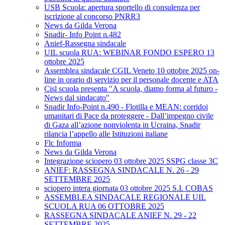
USB Scuola: apertura sportello di consulenza per
iscrizione al concorso PNRR3
News da Gilda Verona
Snadir- Info Point n.482
Anief-Rassegna sindacale
UIL scuola RUA: WEBINAR FONDO ESPERO 13
ottobre 2025
Assemblea sindacale CGIL Veneto 10 ottobre 2025 on-
line in orario di servizio per il personale docente e ATA
Cisl scuola presenta "A scuola, diamo forma al futuro -
News dal sindacato"
Snadir Info-Point n.490 - Flotilla e MEAN: corridoi
umanitari di Pace da proteggere - Dall’impegno civile
di Gaza all’azione nonviolenta in Ucraina, Snadir
rilancia l’appello alle Istituzioni italiane
Flc Informa
News da Gilda Verona
Integrazione sciopero 03 ottobre 2025 SSPG classe 3C
ANIEF: RASSEGNA SINDACALE N. 26 - 29
SETTEMBRE 2025
sciopero intera giornata 03 ottobre 2025 S.I. COBAS
ASSEMBLEA SINDACALE REGIONALE UIL
SCUOLA RUA 06 OTTOBRE 2025
RASSEGNA SINDACALE ANIEF N. 29 - 22
SETTEMBRE 2025