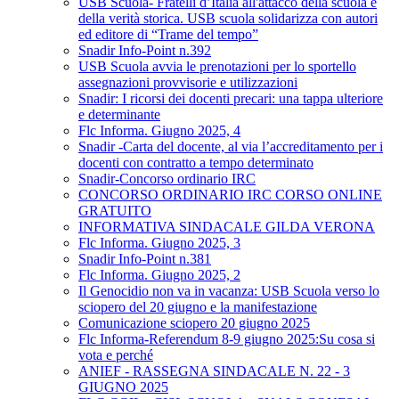
USB Scuola- Fratelli d’Italia all'attacco della scuola e
della verità storica. USB scuola solidarizza con autori
ed editore di “Trame del tempo”
Snadir Info-Point n.392
USB Scuola avvia le prenotazioni per lo sportello
assegnazioni provvisorie e utilizzazioni
Snadir: I ricorsi dei docenti precari: una tappa ulteriore
e determinante
Flc Informa. Giugno 2025, 4
Snadir -Carta del docente, al via l’accreditamento per i
docenti con contratto a tempo determinato
Snadir-Concorso ordinario IRC
CONCORSO ORDINARIO IRC CORSO ONLINE
GRATUITO
INFORMATIVA SINDACALE GILDA VERONA
Flc Informa. Giugno 2025, 3
Snadir Info-Point n.381
Flc Informa. Giugno 2025, 2
Il Genocidio non va in vacanza: USB Scuola verso lo
sciopero del 20 giugno e la manifestazione
Comunicazione sciopero 20 giugno 2025
Flc Informa-Referendum 8-9 giugno 2025:Su cosa si
vota e perché
ANIEF - RASSEGNA SINDACALE N. 22 - 3
GIUGNO 2025