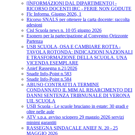
[INFORMAZIONI DAL DIPARTIMENTO] -
RICORSO DOCENTI IRC - FERIE NON GODUTE
Flc Informa. Giugno 2026, 1
Ricorso SNALS per ottenere la carta docente: raccolta
adesioni
Cisl Scuola news n. 10 05 giugno 2026
Esonero per la partecipazione al Convegno Orizzonte
Partenza
USB SCUOLA, OSA E CAMBIARE ROTTA -
TAVOLA ROTONDA: INDICAZIONI NAZIONALI
E TRASFORMAZIONE DELLA SCUOLA. UNA
VICENDA ESEMPLARE
Anief Rassegna n.21/2026
Snadir Info-Point n.583
Snadir Info-Point n.584
ABUSO CONTRATTI A TERMINE
CONDANNATO IL MIM AL RISARCIMENTO DEI
DANNI SENTENZA TRIBNUNALE DI VERONA
UIL SCUOLA
USB Scuola - Le scuole bruciano in estate: 30 gradi e
oltre nelle aule
ATV s.p.a. avviso sciopero 29 maggio 2026 servizi
minimi garantiti
RASSEGNA SINDACALE ANIEF N. 20 - 25
MAGGIO 2026