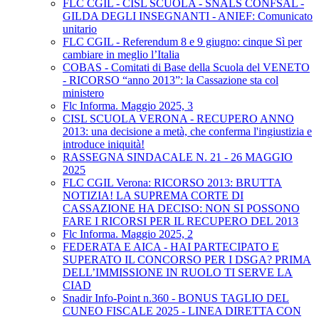
FLC CGIL - CISL SCUOLA - SNALS CONFSAL -
GILDA DEGLI INSEGNANTI - ANIEF: Comunicato
unitario
FLC CGIL - Referendum 8 e 9 giugno: cinque Sì per
cambiare in meglio l’Italia
COBAS - Comitati di Base della Scuola del VENETO
- RICORSO “anno 2013”: la Cassazione sta col
ministero
Flc Informa. Maggio 2025, 3
CISL SCUOLA VERONA - RECUPERO ANNO
2013: una decisione a metà, che conferma l'ingiustizia e
introduce iniquità!
RASSEGNA SINDACALE N. 21 - 26 MAGGIO
2025
FLC CGIL Verona: RICORSO 2013: BRUTTA
NOTIZIA! LA SUPREMA CORTE DI
CASSAZIONE HA DECISO: NON SI POSSONO
FARE I RICORSI PER IL RECUPERO DEL 2013
Flc Informa. Maggio 2025, 2
FEDERATA E AICA - HAI PARTECIPATO E
SUPERATO IL CONCORSO PER I DSGA? PRIMA
DELL’IMMISSIONE IN RUOLO TI SERVE LA
CIAD
Snadir Info-Point n.360 - BONUS TAGLIO DEL
CUNEO FISCALE 2025 - LINEA DIRETTA CON