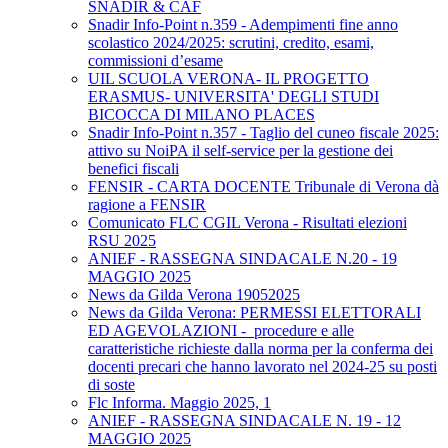
SNADIR & CAF
Snadir Info-Point n.359 - Adempimenti fine anno
scolastico 2024/2025: scrutini, credito, esami,
commissioni d’esame
UIL SCUOLA VERONA- IL PROGETTO
ERASMUS- UNIVERSITA' DEGLI STUDI
BICOCCA DI MILANO PLACES
Snadir Info-Point n.357 - Taglio del cuneo fiscale 2025:
attivo su NoiPA il self-service per la gestione dei
benefici fiscali
FENSIR - CARTA DOCENTE Tribunale di Verona dà
ragione a FENSIR
Comunicato FLC CGIL Verona - Risultati elezioni
RSU 2025
ANIEF - RASSEGNA SINDACALE N.20 - 19
MAGGIO 2025
News da Gilda Verona 19052025
News da Gilda Verona: PERMESSI ELETTORALI
ED AGEVOLAZIONI - procedure e alle
caratteristiche richieste dalla norma per la conferma dei
docenti precari che hanno lavorato nel 2024-25 su posti
di soste
Flc Informa. Maggio 2025, 1
ANIEF - RASSEGNA SINDACALE N. 19 - 12
MAGGIO 2025