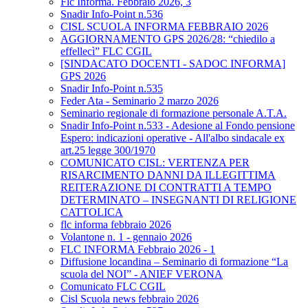
Flc Informa. Febbraio 2026, 3
Snadir Info-Point n.536
CISL SCUOLA INFORMA FEBBRAIO 2026
AGGIORNAMENTO GPS 2026/28: “chiedilo a
effellecì” FLC CGIL
[SINDACATO DOCENTI - SADOC INFORMA]
GPS 2026
Snadir Info-Point n.535
Feder Ata - Seminario 2 marzo 2026
Seminario regionale di formazione personale A.T.A.
Snadir Info-Point n.533 - Adesione al Fondo pensione
Espero: indicazioni operative - All'albo sindacale ex
art.25 legge 300/1970
COMUNICATO CISL: VERTENZA PER
RISARCIMENTO DANNI DA ILLEGITTIMA
REITERAZIONE DI CONTRATTI A TEMPO
DETERMINATO – INSEGNANTI DI RELIGIONE
CATTOLICA
flc informa febbraio 2026
Volantone n. 1 - gennaio 2026
FLC INFORMA Febbraio 2026 - 1
Diffusione locandina – Seminario di formazione “La
scuola del NOI” - ANIEF VERONA
Comunicato FLC CGIL
Cisl Scuola news febbraio 2026