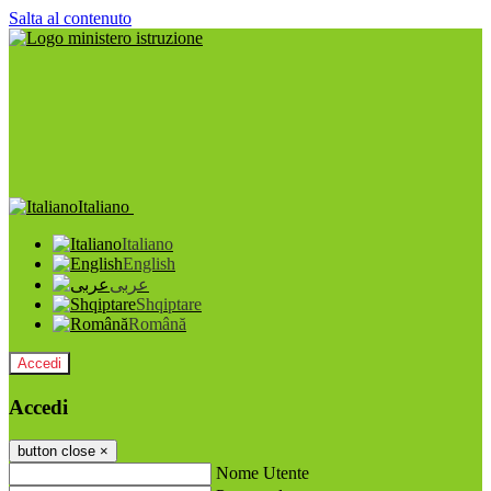
Salta al contenuto
Italiano
Italiano
English
عربى
Shqiptare
Română
Accedi
Accedi
button close
×
Nome Utente