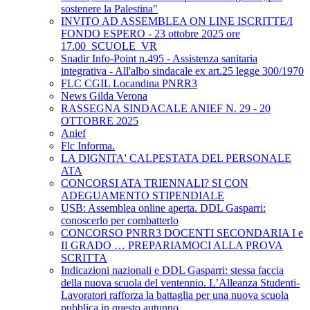
sostenere la Palestina"
INVITO AD ASSEMBLEA ON LINE ISCRITTE/I
FONDO ESPERO - 23 ottobre 2025 ore
17.00_SCUOLE_VR
Snadir Info-Point n.495 - Assistenza sanitaria
integrativa - All'albo sindacale ex art.25 legge 300/1970
FLC CGIL Locandina PNRR3
News Gilda Verona
RASSEGNA SINDACALE ANIEF N. 29 - 20
OTTOBRE 2025
Anief
Flc Informa.
LA DIGNITA' CALPESTATA DEL PERSONALE
ATA
CONCORSI ATA TRIENNALI? SI CON
ADEGUAMENTO STIPENDIALE
USB: Assemblea online aperta. DDL Gasparri:
conoscerlo per combatterlo
CONCORSO PNRR3 DOCENTI SECONDARIA I e
II GRADO … PREPARIAMOCI ALLA PROVA
SCRITTA
Indicazioni nazionali e DDL Gasparri: stessa faccia
della nuova scuola del ventennio. L’Alleanza Studenti-
Lavoratori rafforza la battaglia per una nuova scuola
pubblica in questo autunno