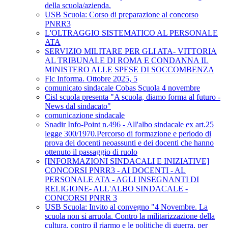
della scuola/azienda.
USB Scuola: Corso di preparazione al concorso
PNRR3
L'OLTRAGGIO SISTEMATICO AL PERSONALE
ATA
SERVIZIO MILITARE PER GLI ATA- VITTORIA
AL TRIBUNALE DI ROMA E CONDANNA IL
MINISTERO ALLE SPESE DI SOCCOMBENZA
Flc Informa. Ottobre 2025, 5
comunicato sindacale Cobas Scuola 4 novembre
Cisl scuola presenta "A scuola, diamo forma al futuro -
News dal sindacato"
comunicazione sindacale
Snadir Info-Point n.496 - All'albo sindacale ex art.25
legge 300/1970.Percorso di formazione e periodo di
prova dei docenti neoassunti e dei docenti che hanno
ottenuto il passaggio di ruolo
[INFORMAZIONI SINDACALI E INIZIATIVE]
CONCORSI PNRR3 - AI DOCENTI - AL
PERSONALE ATA - AGLI INSEGNANTI DI
RELIGIONE- ALL'ALBO SINDACALE -
CONCORSI PNRR 3
USB Scuola: Invito al convegno "4 Novembre. La
scuola non si arruola. Contro la militarizzazione della
cultura, contro il riarmo e le politiche di guerra, per