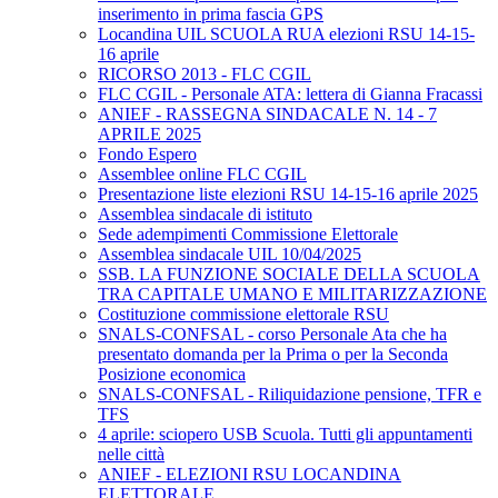
inserimento in prima fascia GPS
Locandina UIL SCUOLA RUA elezioni RSU 14-15-
16 aprile
RICORSO 2013 - FLC CGIL
FLC CGIL - Personale ATA: lettera di Gianna Fracassi
ANIEF - RASSEGNA SINDACALE N. 14 - 7
APRILE 2025
Fondo Espero
Assemblee online FLC CGIL
Presentazione liste elezioni RSU 14-15-16 aprile 2025
Assemblea sindacale di istituto
Sede adempimenti Commissione Elettorale
Assemblea sindacale UIL 10/04/2025
SSB. LA FUNZIONE SOCIALE DELLA SCUOLA
TRA CAPITALE UMANO E MILITARIZZAZIONE
Costituzione commissione elettorale RSU
SNALS-CONFSAL - corso Personale Ata che ha
presentato domanda per la Prima o per la Seconda
Posizione economica
SNALS-CONFSAL - Riliquidazione pensione, TFR e
TFS
4 aprile: sciopero USB Scuola. Tutti gli appuntamenti
nelle città
ANIEF - ELEZIONI RSU LOCANDINA
ELETTORALE