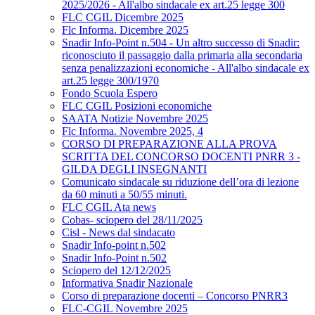
2025/2026 - All'albo sindacale ex art.25 legge 300
FLC CGIL Dicembre 2025
Flc Informa. Dicembre 2025
Snadir Info-Point n.504 - Un altro successo di Snadir:
riconosciuto il passaggio dalla primaria alla secondaria
senza penalizzazioni economiche - All'albo sindacale ex
art.25 legge 300/1970
Fondo Scuola Espero
FLC CGIL Posizioni economiche
SAATA Notizie Novembre 2025
Flc Informa. Novembre 2025, 4
CORSO DI PREPARAZIONE ALLA PROVA
SCRITTA DEL CONCORSO DOCENTI PNRR 3 -
GILDA DEGLI INSEGNANTI
Comunicato sindacale su riduzione dell’ora di lezione
da 60 minuti a 50/55 minuti.
FLC CGIL Ata news
Cobas- sciopero del 28/11/2025
Cisl - News dal sindacato
Snadir Info-point n.502
Snadir Info-Point n.502
Sciopero del 12/12/2025
Informativa Snadir Nazionale
Corso di preparazione docenti – Concorso PNRR3
FLC-CGIL Novembre 2025