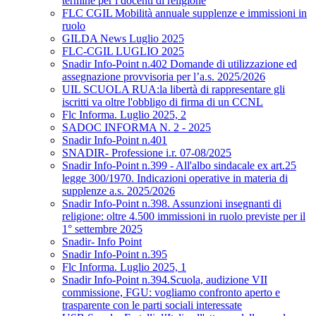
termine per i docenti di religione
FLC CGIL Mobilità annuale supplenze e immissioni in
ruolo
GILDA News Luglio 2025
FLC-CGIL LUGLIO 2025
Snadir Info-Point n.402 Domande di utilizzazione ed
assegnazione provvisoria per l’a.s. 2025/2026
UIL SCUOLA RUA:la libertà di rappresentare gli
iscritti va oltre l'obbligo di firma di un CCNL
Flc Informa. Luglio 2025, 2
SADOC INFORMA N. 2 - 2025
Snadir Info-Point n.401
SNADIR- Professione i.r. 07-08/2025
Snadir Info-Point n.399 - All'albo sindacale ex art.25
legge 300/1970. Indicazioni operative in materia di
supplenze a.s. 2025/2026
Snadir Info-Point n.398. Assunzioni insegnanti di
religione: oltre 4.500 immissioni in ruolo previste per il
1° settembre 2025
Snadir- Info Point
Snadir Info-Point n.395
Flc Informa. Luglio 2025, 1
Snadir Info-Point n.394.Scuola, audizione VII
commissione, FGU: vogliamo confronto aperto e
trasparente con le parti sociali interessate