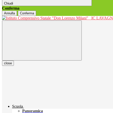
Chiudi
Conferma
Annulla
Conferma
IC LAVAGNO
close
Scuola
Panoramica