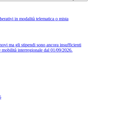
erativi in modalità telematica o mista
novi ma gli stipendi sono ancora insufficienti
obilità interregionale dal 01/09/2026.
6