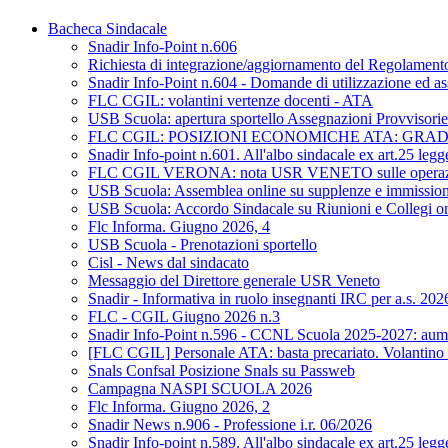
Bacheca Sindacale
Snadir Info-Point n.606
Richiesta di integrazione/aggiornamento del Regolamento d
Snadir Info-Point n.604 - Domande di utilizzazione ed as
FLC CGIL: volantini vertenze docenti - ATA
USB Scuola: apertura sportello Assegnazioni Provvisorie 
FLC CGIL: POSIZIONI ECONOMICHE ATA: GRA
Snadir Info-point n.601. All'albo sindacale ex art.25 leg
FLC CGIL VERONA: nota USR VENETO sulle operazioni di 
USB Scuola: Assemblea online su supplenze e immission
USB Scuola: Accordo Sindacale su Riunioni e Collegi on L
Flc Informa. Giugno 2026, 4
USB Scuola - Prenotazioni sportello
Cisl - News dal sindacato
Messaggio del Direttore generale USR Veneto
Snadir - Informativa in ruolo insegnanti IRC per a.s. 20
FLC - CGIL Giugno 2026 n.3
Snadir Info-Point n.596 - CCNL Scuola 2025-2027: aumen
[FLC CGIL] Personale ATA: basta precariato. Volantino 
Snals Confsal Posizione Snals su Passweb
Campagna NASPI SCUOLA 2026
Flc Informa. Giugno 2026, 2
Snadir News n.906 - Professione i.r. 06/2026
Snadir Info-point n.589. All'albo sindacale ex art.25 leg