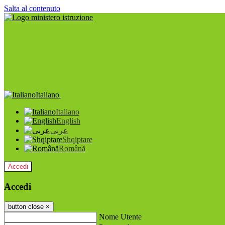
Salta al contenuto
Italiano
Italiano
English
عربى
Shqiptare
Română
Accedi
Accedi
button close
×
Nome Utente