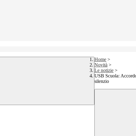
Home
>
Novità
>
Le notizie
>
USB Scuola: Accordo S
silenzio