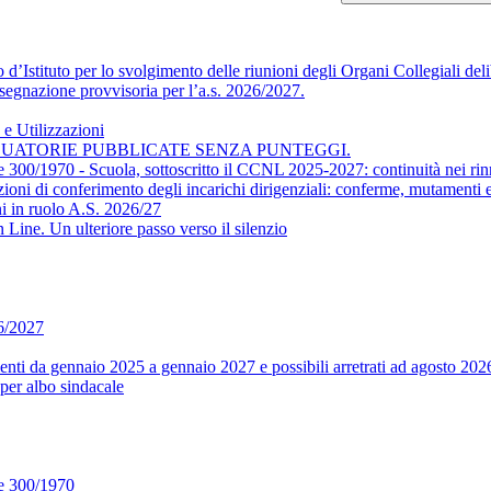
’Istituto per lo svolgimento delle riunioni degli Organi Collegiali delib
segnazione provvisoria per l’a.s. 2026/2027.
e Utilizzazioni
DUATORIE PUBBLICATE SENZA PUNTEGGI.
ge 300/1970 - Scuola, sottoscritto il CCNL 2025-2027: continuità nei rin
conferimento degli incarichi dirigenziali: conferme, mutamenti e m
i in ruolo A.S. 2026/27
ine. Un ulteriore passo verso il silenzio
26/2027
ti da gennaio 2025 a gennaio 2027 e possibili arretrati ad agosto 202
per albo sindacale
ge 300/1970