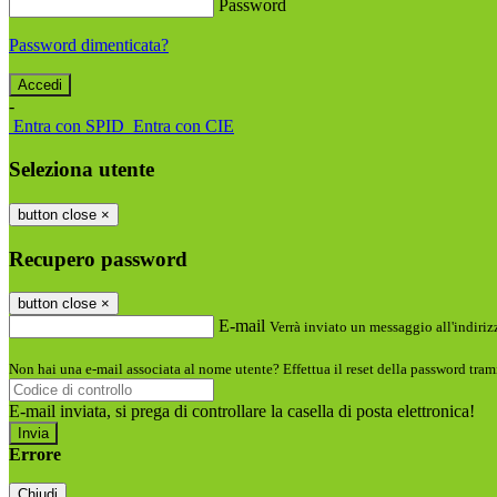
Password
Password dimenticata?
-
Entra con SPID
Entra con CIE
Seleziona utente
button close
×
Recupero password
button close
×
E-mail
Verrà inviato un messaggio all'indirizz
Non hai una e-mail associata al nome utente? Effettua il reset della password tram
E-mail inviata, si prega di controllare la casella di posta elettronica!
Errore
Chiudi