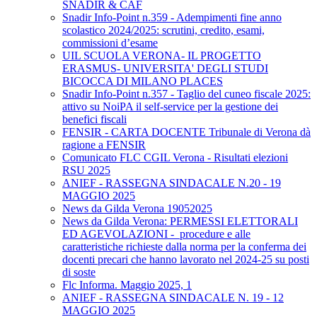
SNADIR & CAF
Snadir Info-Point n.359 - Adempimenti fine anno
scolastico 2024/2025: scrutini, credito, esami,
commissioni d’esame
UIL SCUOLA VERONA- IL PROGETTO
ERASMUS- UNIVERSITA' DEGLI STUDI
BICOCCA DI MILANO PLACES
Snadir Info-Point n.357 - Taglio del cuneo fiscale 2025:
attivo su NoiPA il self-service per la gestione dei
benefici fiscali
FENSIR - CARTA DOCENTE Tribunale di Verona dà
ragione a FENSIR
Comunicato FLC CGIL Verona - Risultati elezioni
RSU 2025
ANIEF - RASSEGNA SINDACALE N.20 - 19
MAGGIO 2025
News da Gilda Verona 19052025
News da Gilda Verona: PERMESSI ELETTORALI
ED AGEVOLAZIONI - procedure e alle
caratteristiche richieste dalla norma per la conferma dei
docenti precari che hanno lavorato nel 2024-25 su posti
di soste
Flc Informa. Maggio 2025, 1
ANIEF - RASSEGNA SINDACALE N. 19 - 12
MAGGIO 2025