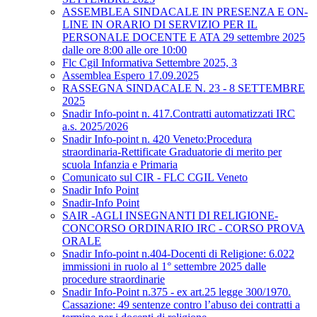
ASSEMBLEA SINDACALE IN PRESENZA E ON-
LINE IN ORARIO DI SERVIZIO PER IL
PERSONALE DOCENTE E ATA 29 settembre 2025
dalle ore 8:00 alle ore 10:00
Flc Cgil Informativa Settembre 2025, 3
Assemblea Espero 17.09.2025
RASSEGNA SINDACALE N. 23 - 8 SETTEMBRE
2025
Snadir Info-point n. 417.Contratti automatizzati IRC
a.s. 2025/2026
Snadir Info-point n. 420 Veneto:Procedura
straordinaria-Rettificate Graduatorie di merito per
scuola Infanzia e Primaria
Comunicato sul CIR - FLC CGIL Veneto
Snadir Info Point
Snadir-Info Point
SAIR -AGLI INSEGNANTI DI RELIGIONE-
CONCORSO ORDINARIO IRC - CORSO PROVA
ORALE
Snadir Info-point n.404-Docenti di Religione: 6.022
immissioni in ruolo al 1° settembre 2025 dalle
procedure straordinarie
Snadir Info-Point n.375 - ex art.25 legge 300/1970.
Cassazione: 49 sentenze contro l’abuso dei contratti a