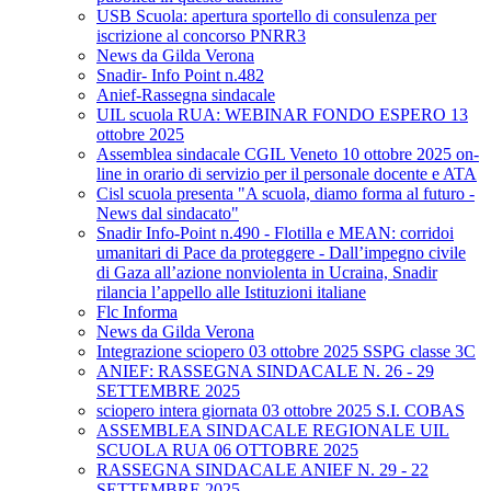
USB Scuola: apertura sportello di consulenza per
iscrizione al concorso PNRR3
News da Gilda Verona
Snadir- Info Point n.482
Anief-Rassegna sindacale
UIL scuola RUA: WEBINAR FONDO ESPERO 13
ottobre 2025
Assemblea sindacale CGIL Veneto 10 ottobre 2025 on-
line in orario di servizio per il personale docente e ATA
Cisl scuola presenta "A scuola, diamo forma al futuro -
News dal sindacato"
Snadir Info-Point n.490 - Flotilla e MEAN: corridoi
umanitari di Pace da proteggere - Dall’impegno civile
di Gaza all’azione nonviolenta in Ucraina, Snadir
rilancia l’appello alle Istituzioni italiane
Flc Informa
News da Gilda Verona
Integrazione sciopero 03 ottobre 2025 SSPG classe 3C
ANIEF: RASSEGNA SINDACALE N. 26 - 29
SETTEMBRE 2025
sciopero intera giornata 03 ottobre 2025 S.I. COBAS
ASSEMBLEA SINDACALE REGIONALE UIL
SCUOLA RUA 06 OTTOBRE 2025
RASSEGNA SINDACALE ANIEF N. 29 - 22
SETTEMBRE 2025