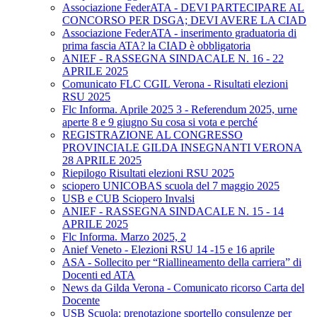
Associazione FederATA - DEVI PARTECIPARE AL
CONCORSO PER DSGA; DEVI AVERE LA CIAD
Associazione FederATA - inserimento graduatoria di
prima fascia ATA? la CIAD è obbligatoria
ANIEF - RASSEGNA SINDACALE N. 16 - 22
APRILE 2025
Comunicato FLC CGIL Verona - Risultati elezioni
RSU 2025
Flc Informa. Aprile 2025 3 - Referendum 2025, urne
aperte 8 e 9 giugno Su cosa si vota e perché
REGISTRAZIONE AL CONGRESSO
PROVINCIALE GILDA INSEGNANTI VERONA
28 APRILE 2025
Riepilogo Risultati elezioni RSU 2025
sciopero UNICOBAS scuola del 7 maggio 2025
USB e CUB Sciopero Invalsi
ANIEF - RASSEGNA SINDACALE N. 15 - 14
APRILE 2025
Flc Informa. Marzo 2025, 2
Anief Veneto - Elezioni RSU 14 -15 e 16 aprile
ASA - Sollecito per “Riallineamento della carriera” di
Docenti ed ATA
News da Gilda Verona - Comunicato ricorso Carta del
Docente
USB Scuola: prenotazione sportello consulenze per