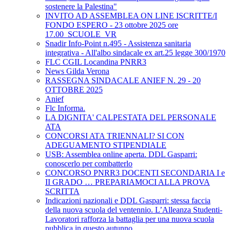
sostenere la Palestina"
INVITO AD ASSEMBLEA ON LINE ISCRITTE/I
FONDO ESPERO - 23 ottobre 2025 ore
17.00_SCUOLE_VR
Snadir Info-Point n.495 - Assistenza sanitaria
integrativa - All'albo sindacale ex art.25 legge 300/1970
FLC CGIL Locandina PNRR3
News Gilda Verona
RASSEGNA SINDACALE ANIEF N. 29 - 20
OTTOBRE 2025
Anief
Flc Informa.
LA DIGNITA' CALPESTATA DEL PERSONALE
ATA
CONCORSI ATA TRIENNALI? SI CON
ADEGUAMENTO STIPENDIALE
USB: Assemblea online aperta. DDL Gasparri:
conoscerlo per combatterlo
CONCORSO PNRR3 DOCENTI SECONDARIA I e
II GRADO … PREPARIAMOCI ALLA PROVA
SCRITTA
Indicazioni nazionali e DDL Gasparri: stessa faccia
della nuova scuola del ventennio. L’Alleanza Studenti-
Lavoratori rafforza la battaglia per una nuova scuola
pubblica in questo autunno