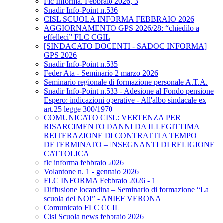
Flc Informa. Febbraio 2026, 3
Snadir Info-Point n.536
CISL SCUOLA INFORMA FEBBRAIO 2026
AGGIORNAMENTO GPS 2026/28: “chiedilo a
effellecì” FLC CGIL
[SINDACATO DOCENTI - SADOC INFORMA]
GPS 2026
Snadir Info-Point n.535
Feder Ata - Seminario 2 marzo 2026
Seminario regionale di formazione personale A.T.A.
Snadir Info-Point n.533 - Adesione al Fondo pensione
Espero: indicazioni operative - All'albo sindacale ex
art.25 legge 300/1970
COMUNICATO CISL: VERTENZA PER
RISARCIMENTO DANNI DA ILLEGITTIMA
REITERAZIONE DI CONTRATTI A TEMPO
DETERMINATO – INSEGNANTI DI RELIGIONE
CATTOLICA
flc informa febbraio 2026
Volantone n. 1 - gennaio 2026
FLC INFORMA Febbraio 2026 - 1
Diffusione locandina – Seminario di formazione “La
scuola del NOI” - ANIEF VERONA
Comunicato FLC CGIL
Cisl Scuola news febbraio 2026