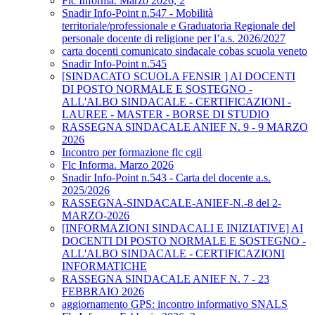
Flc Informa. Marzo 2026, 2
Snadir Info-Point n.547 - Mobilità
territoriale/professionale e Graduatoria Regionale del
personale docente di religione per l’a.s. 2026/2027
carta docenti comunicato sindacale cobas scuola veneto
Snadir Info-Point n.545
[SINDACATO SCUOLA FENSIR ] AI DOCENTI
DI POSTO NORMALE E SOSTEGNO -
ALL'ALBO SINDACALE - CERTIFICAZIONI -
LAUREE - MASTER - BORSE DI STUDIO
RASSEGNA SINDACALE ANIEF N. 9 - 9 MARZO
2026
Incontro per formazione flc cgil
Flc Informa. Marzo 2026
Snadir Info-Point n.543 - Carta del docente a.s.
2025/2026
RASSEGNA-SINDACALE-ANIEF-N.-8 del 2-
MARZO-2026
[INFORMAZIONI SINDACALI E INIZIATIVE] AI
DOCENTI DI POSTO NORMALE E SOSTEGNO -
ALL'ALBO SINDACALE - CERTIFICAZIONI
INFORMATICHE
RASSEGNA SINDACALE ANIEF N. 7 - 23
FEBBRAIO 2026
aggiornamento GPS: incontro informativo SNALS