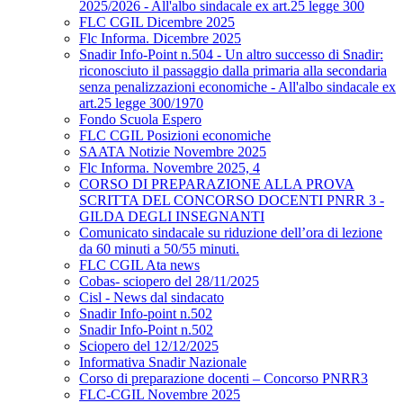
2025/2026 - All'albo sindacale ex art.25 legge 300
FLC CGIL Dicembre 2025
Flc Informa. Dicembre 2025
Snadir Info-Point n.504 - Un altro successo di Snadir:
riconosciuto il passaggio dalla primaria alla secondaria
senza penalizzazioni economiche - All'albo sindacale ex
art.25 legge 300/1970
Fondo Scuola Espero
FLC CGIL Posizioni economiche
SAATA Notizie Novembre 2025
Flc Informa. Novembre 2025, 4
CORSO DI PREPARAZIONE ALLA PROVA
SCRITTA DEL CONCORSO DOCENTI PNRR 3 -
GILDA DEGLI INSEGNANTI
Comunicato sindacale su riduzione dell’ora di lezione
da 60 minuti a 50/55 minuti.
FLC CGIL Ata news
Cobas- sciopero del 28/11/2025
Cisl - News dal sindacato
Snadir Info-point n.502
Snadir Info-Point n.502
Sciopero del 12/12/2025
Informativa Snadir Nazionale
Corso di preparazione docenti – Concorso PNRR3
FLC-CGIL Novembre 2025