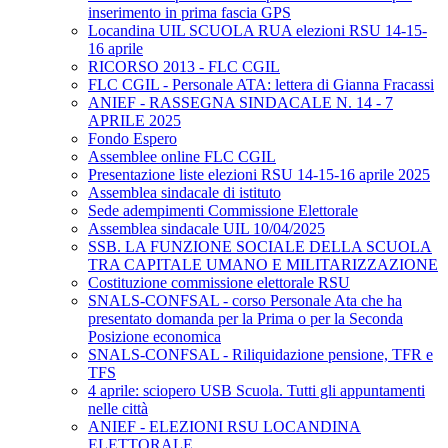
inserimento in prima fascia GPS
Locandina UIL SCUOLA RUA elezioni RSU 14-15-
16 aprile
RICORSO 2013 - FLC CGIL
FLC CGIL - Personale ATA: lettera di Gianna Fracassi
ANIEF - RASSEGNA SINDACALE N. 14 - 7
APRILE 2025
Fondo Espero
Assemblee online FLC CGIL
Presentazione liste elezioni RSU 14-15-16 aprile 2025
Assemblea sindacale di istituto
Sede adempimenti Commissione Elettorale
Assemblea sindacale UIL 10/04/2025
SSB. LA FUNZIONE SOCIALE DELLA SCUOLA
TRA CAPITALE UMANO E MILITARIZZAZIONE
Costituzione commissione elettorale RSU
SNALS-CONFSAL - corso Personale Ata che ha
presentato domanda per la Prima o per la Seconda
Posizione economica
SNALS-CONFSAL - Riliquidazione pensione, TFR e
TFS
4 aprile: sciopero USB Scuola. Tutti gli appuntamenti
nelle città
ANIEF - ELEZIONI RSU LOCANDINA
ELETTORALE