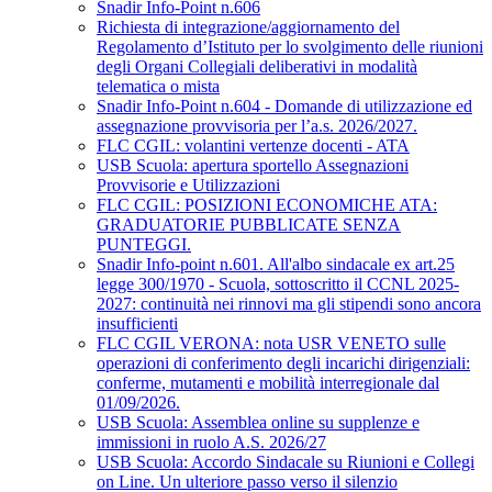
Snadir Info-Point n.606
Richiesta di integrazione/aggiornamento del
Regolamento d’Istituto per lo svolgimento delle riunioni
degli Organi Collegiali deliberativi in modalità
telematica o mista
Snadir Info-Point n.604 - Domande di utilizzazione ed
assegnazione provvisoria per l’a.s. 2026/2027.
FLC CGIL: volantini vertenze docenti - ATA
USB Scuola: apertura sportello Assegnazioni
Provvisorie e Utilizzazioni
FLC CGIL: POSIZIONI ECONOMICHE ATA:
GRADUATORIE PUBBLICATE SENZA
PUNTEGGI.
Snadir Info-point n.601. All'albo sindacale ex art.25
legge 300/1970 - Scuola, sottoscritto il CCNL 2025-
2027: continuità nei rinnovi ma gli stipendi sono ancora
insufficienti
FLC CGIL VERONA: nota USR VENETO sulle
operazioni di conferimento degli incarichi dirigenziali:
conferme, mutamenti e mobilità interregionale dal
01/09/2026.
USB Scuola: Assemblea online su supplenze e
immissioni in ruolo A.S. 2026/27
USB Scuola: Accordo Sindacale su Riunioni e Collegi
on Line. Un ulteriore passo verso il silenzio