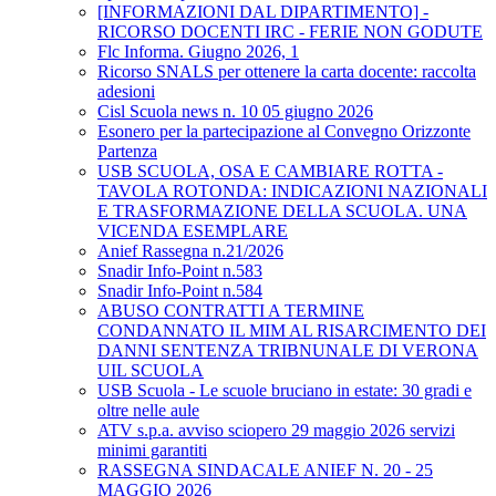
[INFORMAZIONI DAL DIPARTIMENTO] -
RICORSO DOCENTI IRC - FERIE NON GODUTE
Flc Informa. Giugno 2026, 1
Ricorso SNALS per ottenere la carta docente: raccolta
adesioni
Cisl Scuola news n. 10 05 giugno 2026
Esonero per la partecipazione al Convegno Orizzonte
Partenza
USB SCUOLA, OSA E CAMBIARE ROTTA -
TAVOLA ROTONDA: INDICAZIONI NAZIONALI
E TRASFORMAZIONE DELLA SCUOLA. UNA
VICENDA ESEMPLARE
Anief Rassegna n.21/2026
Snadir Info-Point n.583
Snadir Info-Point n.584
ABUSO CONTRATTI A TERMINE
CONDANNATO IL MIM AL RISARCIMENTO DEI
DANNI SENTENZA TRIBNUNALE DI VERONA
UIL SCUOLA
USB Scuola - Le scuole bruciano in estate: 30 gradi e
oltre nelle aule
ATV s.p.a. avviso sciopero 29 maggio 2026 servizi
minimi garantiti
RASSEGNA SINDACALE ANIEF N. 20 - 25
MAGGIO 2026