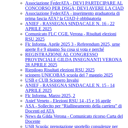
Associazione FederATA - DEVI PARTECIPARE AL
CONCORSO PER DSGA; DEVI AVERE LA CIAD
Associazione FederATA - inserimento graduatoria di
prima fascia ATA? la CIAD è obbligatoria
ANIEF - RASSEGNA SINDACALE N. 16 - 22
APRILE 2025
Comunicato FLC CGIL Verona - Risultati elezioni
RSU 2025
Flc Informa. Aprile 2025 3 - Referendum 2025, urne
aperte 8 e 9 giugno Su cosa si vota e perché
REGISTRAZIONE AL CONGRESSO
PROVINCIALE GILDA INSEGNANTI VERONA
28 APRILE 2025
Riepilogo Risultati elezioni RSU 2025
sciopero UNICOBAS scuola del 7 maggio 2025
USB e CUB Sciopero Invalsi
ANIEF - RASSEGNA SINDACALE N. 15 - 14
APRILE 2025
Flc Informa. Marzo 2025, 2
Anief Veneto - Elezioni RSU 14 -15 e 16 aprile
ASA - Sollecito per “Riallineamento della carriera” di
Docenti ed ATA
News da Gilda Verona - Comunicato ricorso Carta del
Docente
USB Scuola: prenotazione sportello consulenze per