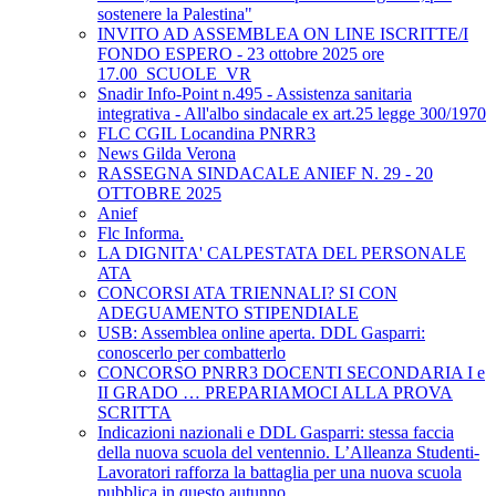
sostenere la Palestina"
INVITO AD ASSEMBLEA ON LINE ISCRITTE/I
FONDO ESPERO - 23 ottobre 2025 ore
17.00_SCUOLE_VR
Snadir Info-Point n.495 - Assistenza sanitaria
integrativa - All'albo sindacale ex art.25 legge 300/1970
FLC CGIL Locandina PNRR3
News Gilda Verona
RASSEGNA SINDACALE ANIEF N. 29 - 20
OTTOBRE 2025
Anief
Flc Informa.
LA DIGNITA' CALPESTATA DEL PERSONALE
ATA
CONCORSI ATA TRIENNALI? SI CON
ADEGUAMENTO STIPENDIALE
USB: Assemblea online aperta. DDL Gasparri:
conoscerlo per combatterlo
CONCORSO PNRR3 DOCENTI SECONDARIA I e
II GRADO … PREPARIAMOCI ALLA PROVA
SCRITTA
Indicazioni nazionali e DDL Gasparri: stessa faccia
della nuova scuola del ventennio. L’Alleanza Studenti-
Lavoratori rafforza la battaglia per una nuova scuola
pubblica in questo autunno