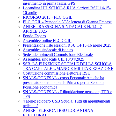
inserimento in prima fascia GPS
Locandina UIL SCUOLA RUA elezioni RSU 14-15-
16 aprile
RICORSO 2013 - FLC CGIL
FLC CGIL - Personale ATA: lettera di Gianna Fracassi
ANIEF - RASSEGNA SINDACALE N. 14 - 7
APRILE 2025
Fondo Espero
Assemblee online FLC CGIL
Presentazione liste elezioni RSU 14-15-16 aprile 2025
Assemblea sindacale di istituto
Sede adempimenti Commissione Elettorale
Assemblea sindacale UIL 10/04/2025
SSB. LA FUNZIONE SOCIALE DELLA SCUOLA
TRA CAPITALE UMANO E MILITARIZZAZIONE
Costituzione commissione elettorale RSU
SNALS-CONFSAL - corso Personale Ata che ha
presentato domanda per la Prima o per la Seconda
Posizione economica
SNALS-CONFSAL - Riliquidazione pensione, TFR e
TFS
4 aprile: sciopero USB Scuola. Tutti gli appuntamenti
nelle città
ANIEF - ELEZIONI RSU LOCANDINA
ELETTORALE