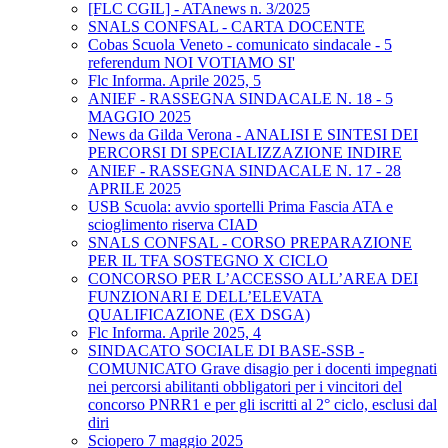
[FLC CGIL] - ATAnews n. 3/2025
SNALS CONFSAL - CARTA DOCENTE
Cobas Scuola Veneto - comunicato sindacale - 5
referendum NOI VOTIAMO SI'
Flc Informa. Aprile 2025, 5
ANIEF - RASSEGNA SINDACALE N. 18 - 5
MAGGIO 2025
News da Gilda Verona - ANALISI E SINTESI DEI
PERCORSI DI SPECIALIZZAZIONE INDIRE
ANIEF - RASSEGNA SINDACALE N. 17 - 28
APRILE 2025
USB Scuola: avvio sportelli Prima Fascia ATA e
scioglimento riserva CIAD
SNALS CONFSAL - CORSO PREPARAZIONE
PER IL TFA SOSTEGNO X CICLO
CONCORSO PER L’ACCESSO ALL’AREA DEI
FUNZIONARI E DELL’ELEVATA
QUALIFICAZIONE (EX DSGA)
Flc Informa. Aprile 2025, 4
SINDACATO SOCIALE DI BASE-SSB -
COMUNICATO Grave disagio per i docenti impegnati
nei percorsi abilitanti obbligatori per i vincitori del
concorso PNRR1 e per gli iscritti al 2° ciclo, esclusi dal
diri
Sciopero 7 maggio 2025