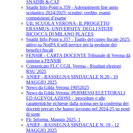
SNADIR & CAF
Snadir Info-Point n.359 - Adempimenti fine anno
scolastico 2024/2025: scrutini, credito, esami,
commissioni d’esame
UIL SCUOLA VERONA- IL PROGETTO
ERASMUS- UNIVERSITA' DEGLI STUDI
BICOCCA DI MILANO PLACES
Snadir Info-Point n.357 - Taglio del cuneo fiscale 2025:
attivo su NoiPA il self-service per la gestione dei
benefici fiscali
FENSIR - CARTA DOCENTE Tribunale di Verona dà
ragione a FENSIR
Comunicato FLC CGIL Verona - Risultati elezioni
RSU 2025
ANIEF - RASSEGNA SINDACALE N.20 - 19
MAGGIO 2025
News da Gilda Verona 19052025
News da Gilda Verona: PERMESSI ELETTORALI
ED AGEVOLAZIONI - procedure e alle
caratteristiche richieste dalla norma per la conferma dei
docenti precari che hanno lavorato nel 2024-25 su posti
di soste
Flc Informa. Maggio 2025, 1
ANIEF - RASSEGNA SINDACALE N. 19 - 12
MAGGIO 2025