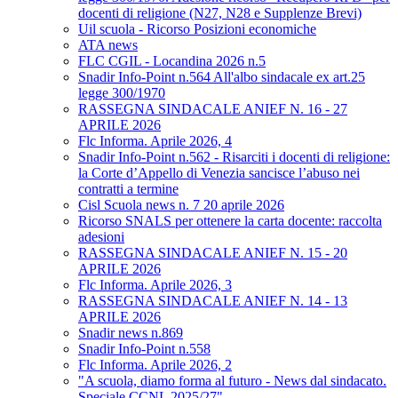
docenti di religione (N27, N28 e Supplenze Brevi)
Uil scuola - Ricorso Posizioni economiche
ATA news
FLC CGIL - Locandina 2026 n.5
Snadir Info-Point n.564 All'albo sindacale ex art.25
legge 300/1970
RASSEGNA SINDACALE ANIEF N. 16 - 27
APRILE 2026
Flc Informa. Aprile 2026, 4
Snadir Info-Point n.562 - Risarciti i docenti di religione:
la Corte d’Appello di Venezia sancisce l’abuso nei
contratti a termine
Cisl Scuola news n. 7 20 aprile 2026
Ricorso SNALS per ottenere la carta docente: raccolta
adesioni
RASSEGNA SINDACALE ANIEF N. 15 - 20
APRILE 2026
Flc Informa. Aprile 2026, 3
RASSEGNA SINDACALE ANIEF N. 14 - 13
APRILE 2026
Snadir news n.869
Snadir Info-Point n.558
Flc Informa. Aprile 2026, 2
"A scuola, diamo forma al futuro - News dal sindacato.
Speciale CCNL 2025/27"