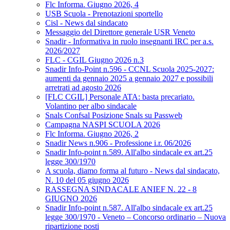
Flc Informa. Giugno 2026, 4
USB Scuola - Prenotazioni sportello
Cisl - News dal sindacato
Messaggio del Direttore generale USR Veneto
Snadir - Informativa in ruolo insegnanti IRC per a.s.
2026/2027
FLC - CGIL Giugno 2026 n.3
Snadir Info-Point n.596 - CCNL Scuola 2025-2027:
aumenti da gennaio 2025 a gennaio 2027 e possibili
arretrati ad agosto 2026
[FLC CGIL] Personale ATA: basta precariato.
Volantino per albo sindacale
Snals Confsal Posizione Snals su Passweb
Campagna NASPI SCUOLA 2026
Flc Informa. Giugno 2026, 2
Snadir News n.906 - Professione i.r. 06/2026
Snadir Info-point n.589. All'albo sindacale ex art.25
legge 300/1970
A scuola, diamo forma al futuro - News dal sindacato,
N. 10 del 05 giugno 2026
RASSEGNA SINDACALE ANIEF N. 22 - 8
GIUGNO 2026
Snadir Info-point n.587. All'albo sindacale ex art.25
legge 300/1970 - Veneto – Concorso ordinario – Nuova
ripartizione posti