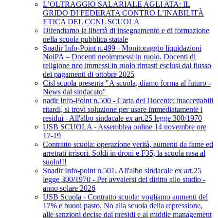
L’OLTRAGGIO SALARIALE AGLI ATA: IL
GRIDO DI FEDERATA CONTRO L’INABILITÀ
ETICA DEL CCNL SCUOLA
Difendiamo la libertà di insegnamento e di formazione
nella scuola pubblica statale
Snadir Info-Point n.499 - Monitoraggio liquidazioni
NoiPA – Docenti neoimmessi in ruolo. Docenti di
religione neo immessi in ruolo rimasti esclusi dal flusso
dei pagamenti di ottobre 2025
Cisl scuola presenta "A scuola, diamo forma al futuro -
News dal sindacato"
nadir Info-Point n.500 - Carta del Docente: inaccettabili
ritardi, si trovi soluzione per usare immediatamente i
residui - All'albo sindacale ex art.25 legge 300/1970
USB SCUOLA - Assemblea online 14 novembre ore
17-19
Contratto scuola: operazione verità, aumenti da fame ed
arretrati irrisori. Soldi in droni e F35, la scuola rasa al
suolo!!!
Snadir Info-point n.501. All'albo sindacale ex art.25
legge 300/1970 - Per avvalersi del diritto allo studio -
anno solare 2026
USB Scuola - Contratto scuola: vogliamo aumenti del
17% e buoni pasto. No alla scuola della repressione,
alle sanzioni decise dai presidi e al middle management