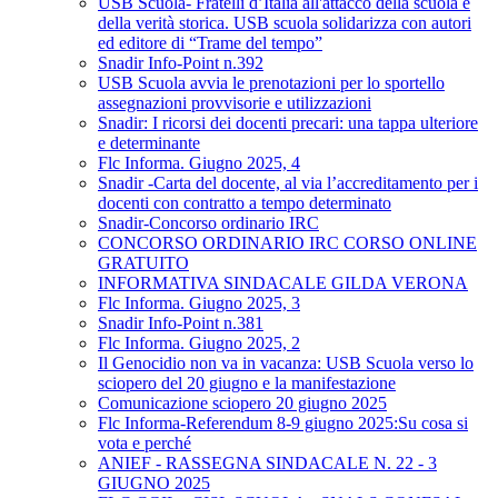
USB Scuola- Fratelli d’Italia all'attacco della scuola e
della verità storica. USB scuola solidarizza con autori
ed editore di “Trame del tempo”
Snadir Info-Point n.392
USB Scuola avvia le prenotazioni per lo sportello
assegnazioni provvisorie e utilizzazioni
Snadir: I ricorsi dei docenti precari: una tappa ulteriore
e determinante
Flc Informa. Giugno 2025, 4
Snadir -Carta del docente, al via l’accreditamento per i
docenti con contratto a tempo determinato
Snadir-Concorso ordinario IRC
CONCORSO ORDINARIO IRC CORSO ONLINE
GRATUITO
INFORMATIVA SINDACALE GILDA VERONA
Flc Informa. Giugno 2025, 3
Snadir Info-Point n.381
Flc Informa. Giugno 2025, 2
Il Genocidio non va in vacanza: USB Scuola verso lo
sciopero del 20 giugno e la manifestazione
Comunicazione sciopero 20 giugno 2025
Flc Informa-Referendum 8-9 giugno 2025:Su cosa si
vota e perché
ANIEF - RASSEGNA SINDACALE N. 22 - 3
GIUGNO 2025