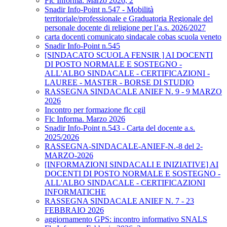
Flc Informa. Marzo 2026, 2
Snadir Info-Point n.547 - Mobilità
territoriale/professionale e Graduatoria Regionale del
personale docente di religione per l’a.s. 2026/2027
carta docenti comunicato sindacale cobas scuola veneto
Snadir Info-Point n.545
[SINDACATO SCUOLA FENSIR ] AI DOCENTI
DI POSTO NORMALE E SOSTEGNO -
ALL'ALBO SINDACALE - CERTIFICAZIONI -
LAUREE - MASTER - BORSE DI STUDIO
RASSEGNA SINDACALE ANIEF N. 9 - 9 MARZO
2026
Incontro per formazione flc cgil
Flc Informa. Marzo 2026
Snadir Info-Point n.543 - Carta del docente a.s.
2025/2026
RASSEGNA-SINDACALE-ANIEF-N.-8 del 2-
MARZO-2026
[INFORMAZIONI SINDACALI E INIZIATIVE] AI
DOCENTI DI POSTO NORMALE E SOSTEGNO -
ALL'ALBO SINDACALE - CERTIFICAZIONI
INFORMATICHE
RASSEGNA SINDACALE ANIEF N. 7 - 23
FEBBRAIO 2026
aggiornamento GPS: incontro informativo SNALS