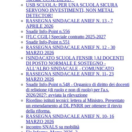
USB SCUOLA: PER UNA SCUOLA SICURA
SERVONO INVESTIMENTI, NON METAL
DETECTOR!
RASSEGNA SINDACALE ANIEF N. 13 - 7
APRILE 2026
Snadir Info-Point n.556
[FLC CGIL] Speciale contratto 2025-2027
Snadir Info-Point n.551
RASSEGNA SINDACALE ANIEF N. 12 - 30
MARZO 2026
[SINDACATO SCUOLA FENSIR ] AI DOCENTI
DI POSTO NORMALE E SOSTEGNO -
ALL'ALBO SINDACALE - COMUNICATO
RASSEGNA SINDACALE ANIEF N. 11- 23
MARZO 2026
Snadir Info-Point n.548 - Organico di diritto dei docenti
di religione (di ruolo e non di ruolo) per l'a.s.
2026/2027: avviata la rilevazione
Riordino istituti tecnici: lettera al Ministro. Presentato
un emendamento al DL PNRR per ottenere il rinvio
della riforma.
RASSEGNA SINDACALE ANIEF N. 10- 16
MARZO 2026
incontro SNALS su mobilità