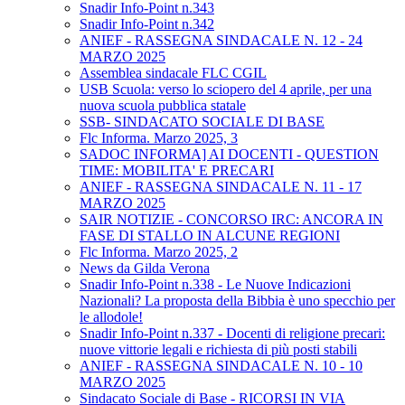
Snadir Info-Point n.343
Snadir Info-Point n.342
ANIEF - RASSEGNA SINDACALE N. 12 - 24
MARZO 2025
Assemblea sindacale FLC CGIL
USB Scuola: verso lo sciopero del 4 aprile, per una
nuova scuola pubblica statale
SSB- SINDACATO SOCIALE DI BASE
Flc Informa. Marzo 2025, 3
SADOC INFORMA] AI DOCENTI - QUESTION
TIME: MOBILITA' E PRECARI
ANIEF - RASSEGNA SINDACALE N. 11 - 17
MARZO 2025
SAIR NOTIZIE - CONCORSO IRC: ANCORA IN
FASE DI STALLO IN ALCUNE REGIONI
Flc Informa. Marzo 2025, 2
News da Gilda Verona
Snadir Info-Point n.338 - Le Nuove Indicazioni
Nazionali? La proposta della Bibbia è uno specchio per
le allodole!
Snadir Info-Point n.337 - Docenti di religione precari:
nuove vittorie legali e richiesta di più posti stabili
ANIEF - RASSEGNA SINDACALE N. 10 - 10
MARZO 2025
Sindacato Sociale di Base - RICORSI IN VIA