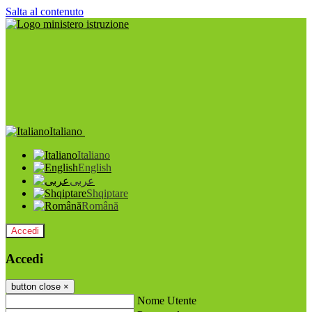
Salta al contenuto
Italiano
Italiano
English
عربى
Shqiptare
Română
Accedi
Accedi
button close
×
Nome Utente