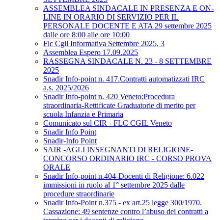
ASSEMBLEA SINDACALE IN PRESENZA E ON-
LINE IN ORARIO DI SERVIZIO PER IL
PERSONALE DOCENTE E ATA 29 settembre 2025
dalle ore 8:00 alle ore 10:00
Flc Cgil Informativa Settembre 2025, 3
Assemblea Espero 17.09.2025
RASSEGNA SINDACALE N. 23 - 8 SETTEMBRE
2025
Snadir Info-point n. 417.Contratti automatizzati IRC
a.s. 2025/2026
Snadir Info-point n. 420 Veneto:Procedura
straordinaria-Rettificate Graduatorie di merito per
scuola Infanzia e Primaria
Comunicato sul CIR - FLC CGIL Veneto
Snadir Info Point
Snadir-Info Point
SAIR -AGLI INSEGNANTI DI RELIGIONE-
CONCORSO ORDINARIO IRC - CORSO PROVA
ORALE
Snadir Info-point n.404-Docenti di Religione: 6.022
immissioni in ruolo al 1° settembre 2025 dalle
procedure straordinarie
Snadir Info-Point n.375 - ex art.25 legge 300/1970.
Cassazione: 49 sentenze contro l’abuso dei contratti a