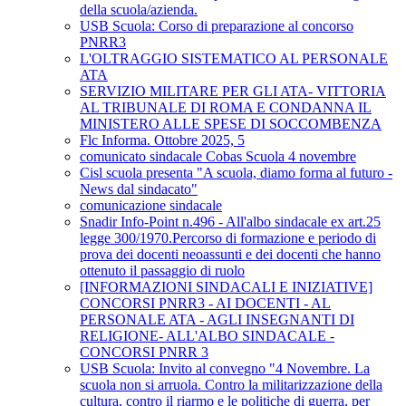
della scuola/azienda.
USB Scuola: Corso di preparazione al concorso
PNRR3
L'OLTRAGGIO SISTEMATICO AL PERSONALE
ATA
SERVIZIO MILITARE PER GLI ATA- VITTORIA
AL TRIBUNALE DI ROMA E CONDANNA IL
MINISTERO ALLE SPESE DI SOCCOMBENZA
Flc Informa. Ottobre 2025, 5
comunicato sindacale Cobas Scuola 4 novembre
Cisl scuola presenta "A scuola, diamo forma al futuro -
News dal sindacato"
comunicazione sindacale
Snadir Info-Point n.496 - All'albo sindacale ex art.25
legge 300/1970.Percorso di formazione e periodo di
prova dei docenti neoassunti e dei docenti che hanno
ottenuto il passaggio di ruolo
[INFORMAZIONI SINDACALI E INIZIATIVE]
CONCORSI PNRR3 - AI DOCENTI - AL
PERSONALE ATA - AGLI INSEGNANTI DI
RELIGIONE- ALL'ALBO SINDACALE -
CONCORSI PNRR 3
USB Scuola: Invito al convegno "4 Novembre. La
scuola non si arruola. Contro la militarizzazione della
cultura, contro il riarmo e le politiche di guerra, per