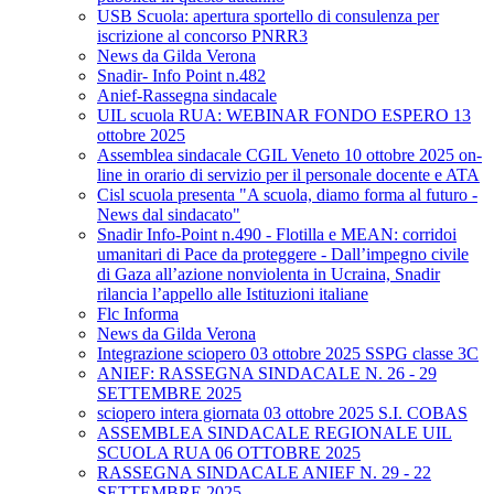
USB Scuola: apertura sportello di consulenza per
iscrizione al concorso PNRR3
News da Gilda Verona
Snadir- Info Point n.482
Anief-Rassegna sindacale
UIL scuola RUA: WEBINAR FONDO ESPERO 13
ottobre 2025
Assemblea sindacale CGIL Veneto 10 ottobre 2025 on-
line in orario di servizio per il personale docente e ATA
Cisl scuola presenta "A scuola, diamo forma al futuro -
News dal sindacato"
Snadir Info-Point n.490 - Flotilla e MEAN: corridoi
umanitari di Pace da proteggere - Dall’impegno civile
di Gaza all’azione nonviolenta in Ucraina, Snadir
rilancia l’appello alle Istituzioni italiane
Flc Informa
News da Gilda Verona
Integrazione sciopero 03 ottobre 2025 SSPG classe 3C
ANIEF: RASSEGNA SINDACALE N. 26 - 29
SETTEMBRE 2025
sciopero intera giornata 03 ottobre 2025 S.I. COBAS
ASSEMBLEA SINDACALE REGIONALE UIL
SCUOLA RUA 06 OTTOBRE 2025
RASSEGNA SINDACALE ANIEF N. 29 - 22
SETTEMBRE 2025