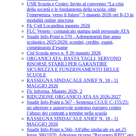
USB Scuola e Cestes: Invito al convegno “La crisi
della società e le fondamenta della scuola: oltre
l’emergenza, verso il futuro” 5 maggio 2026 ore 8-13 in
modalità online sincrona
Flc Cgil Locandina maggio 2026
FLC Veneto | comunicato stampa tagli personale ATA
Snadir Info-Point n.570 - Adempimenti fine anno
scolastico 2025/2026: scrutini, credito, esami,
commissioni d’esame
Cisl Scuola news n. 9 20 maggio 2026
ORGANICI ATA: BASTA TAGLI, SERVONO
RISORSE STABILI PER GARANTIRE
SICUREZZA E FUNZIONAMENTO DELLE
SCUOLE
RASSEGNA SINDACALE ANIEF N. 18 - 11
MAGGIO 2026
Flc Informa. Maggio 2026, 2
RIDUZIONE ORGANICO ATA AS 2026-2027
Snadir Info-Point n.567 - Sentenza CGUE C‑155/25:
un ulteriore e autorevole sostegno europeo contro
l’abuso dei contratti a termine nella scuola
RASSEGNA SINDACALE ANIEF N. 18 - 11
MAGGIO 2026
Snadir Info-Point n.566- All'albo sindacale ex art.25
legge 300/1970. Adesione ricorso “Recupero RPD” per