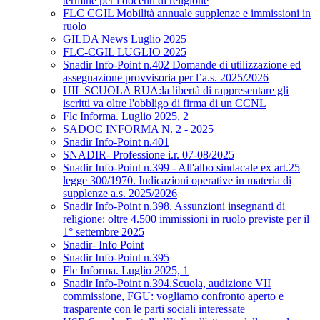
termine per i docenti di religione
FLC CGIL Mobilità annuale supplenze e immissioni in
ruolo
GILDA News Luglio 2025
FLC-CGIL LUGLIO 2025
Snadir Info-Point n.402 Domande di utilizzazione ed
assegnazione provvisoria per l’a.s. 2025/2026
UIL SCUOLA RUA:la libertà di rappresentare gli
iscritti va oltre l'obbligo di firma di un CCNL
Flc Informa. Luglio 2025, 2
SADOC INFORMA N. 2 - 2025
Snadir Info-Point n.401
SNADIR- Professione i.r. 07-08/2025
Snadir Info-Point n.399 - All'albo sindacale ex art.25
legge 300/1970. Indicazioni operative in materia di
supplenze a.s. 2025/2026
Snadir Info-Point n.398. Assunzioni insegnanti di
religione: oltre 4.500 immissioni in ruolo previste per il
1° settembre 2025
Snadir- Info Point
Snadir Info-Point n.395
Flc Informa. Luglio 2025, 1
Snadir Info-Point n.394.Scuola, audizione VII
commissione, FGU: vogliamo confronto aperto e
trasparente con le parti sociali interessate