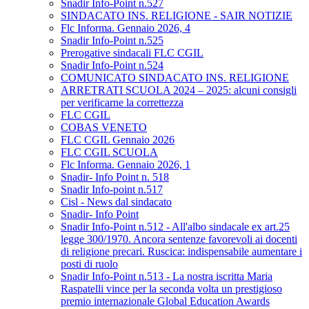
Snadir Info-Point n.527
SINDACATO INS. RELIGIONE - SAIR NOTIZIE
Flc Informa. Gennaio 2026, 4
Snadir Info-Point n.525
Prerogative sindacali FLC CGIL
Snadir Info-Point n.524
COMUNICATO SINDACATO INS. RELIGIONE
ARRETRATI SCUOLA 2024 – 2025: alcuni consigli
per verificarne la correttezza
FLC CGIL
COBAS VENETO
FLC CGIL Gennaio 2026
FLC CGIL SCUOLA
Flc Informa. Gennaio 2026, 1
Snadir- Info Point n. 518
Snadir Info-point n.517
Cisl - News dal sindacato
Snadir- Info Point
Snadir Info-Point n.512 - All'albo sindacale ex art.25
legge 300/1970. Ancora sentenze favorevoli ai docenti
di religione precari. Ruscica: indispensabile aumentare i
posti di ruolo
Snadir Info-Point n.513 - La nostra iscritta Maria
Raspatelli vince per la seconda volta un prestigioso
premio internazionale Global Education Awards