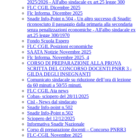
2025/2026 - All'albo sindacale ex art.25 legge 300
FLC CGIL Dicembre 2025
Flc Informa. Dicembre 2025
Snadir Info-Point n.504 - Un altro successo di Snadir:
riconosciuto il passaggio dalla primaria alla secondaria
senza penalizzazioni economiche - All'albo sindacale ex
art.25 legge 300/1970
Fondo Scuola Espero
FLC CGIL Posizioni economiche
SAATA Notizie Novembre 2025
Flc Informa. Novembre 2025, 4
CORSO DI PREPARAZIONE ALLA PROVA
SCRITTA DEL CONCORSO DOCENTI PNRR 3 -
GILDA DEGLI INSEGNANTI
Comunicato sindacale su riduzione dell’ora di lezione
da 60 minuti a 50/55 minuti.
FLC CGIL Ata news
Cobas- sciopero del 28/11/2025
Cisl - News dal sindacato
Snadir Info-point n.502
Snadir Info-Point n.502
Sciopero del 12/12/2025
Informativa Snadir Nazionale
Corso di preparazione docenti – Concorso PNRR3
FLC-CGIL Novembre 2025