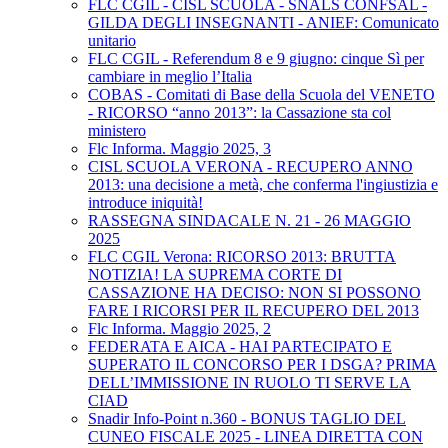
FLC CGIL - CISL SCUOLA - SNALS CONFSAL -
GILDA DEGLI INSEGNANTI - ANIEF: Comunicato
unitario
FLC CGIL - Referendum 8 e 9 giugno: cinque Sì per
cambiare in meglio l’Italia
COBAS - Comitati di Base della Scuola del VENETO
- RICORSO “anno 2013”: la Cassazione sta col
ministero
Flc Informa. Maggio 2025, 3
CISL SCUOLA VERONA - RECUPERO ANNO
2013: una decisione a metà, che conferma l'ingiustizia e
introduce iniquità!
RASSEGNA SINDACALE N. 21 - 26 MAGGIO
2025
FLC CGIL Verona: RICORSO 2013: BRUTTA
NOTIZIA! LA SUPREMA CORTE DI
CASSAZIONE HA DECISO: NON SI POSSONO
FARE I RICORSI PER IL RECUPERO DEL 2013
Flc Informa. Maggio 2025, 2
FEDERATA E AICA - HAI PARTECIPATO E
SUPERATO IL CONCORSO PER I DSGA? PRIMA
DELL’IMMISSIONE IN RUOLO TI SERVE LA
CIAD
Snadir Info-Point n.360 - BONUS TAGLIO DEL
CUNEO FISCALE 2025 - LINEA DIRETTA CON