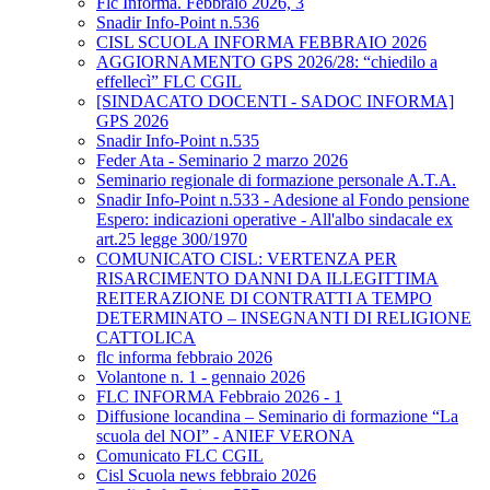
Flc Informa. Febbraio 2026, 3
Snadir Info-Point n.536
CISL SCUOLA INFORMA FEBBRAIO 2026
AGGIORNAMENTO GPS 2026/28: “chiedilo a
effellecì” FLC CGIL
[SINDACATO DOCENTI - SADOC INFORMA]
GPS 2026
Snadir Info-Point n.535
Feder Ata - Seminario 2 marzo 2026
Seminario regionale di formazione personale A.T.A.
Snadir Info-Point n.533 - Adesione al Fondo pensione
Espero: indicazioni operative - All'albo sindacale ex
art.25 legge 300/1970
COMUNICATO CISL: VERTENZA PER
RISARCIMENTO DANNI DA ILLEGITTIMA
REITERAZIONE DI CONTRATTI A TEMPO
DETERMINATO – INSEGNANTI DI RELIGIONE
CATTOLICA
flc informa febbraio 2026
Volantone n. 1 - gennaio 2026
FLC INFORMA Febbraio 2026 - 1
Diffusione locandina – Seminario di formazione “La
scuola del NOI” - ANIEF VERONA
Comunicato FLC CGIL
Cisl Scuola news febbraio 2026