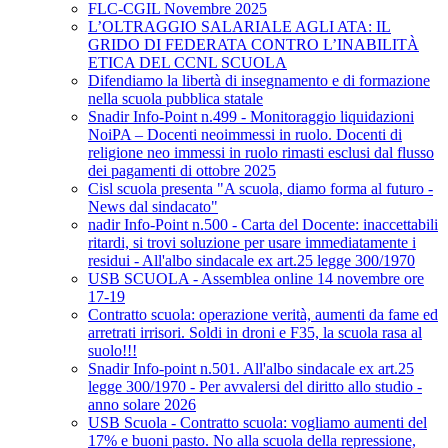
FLC-CGIL Novembre 2025
L’OLTRAGGIO SALARIALE AGLI ATA: IL
GRIDO DI FEDERATA CONTRO L’INABILITÀ
ETICA DEL CCNL SCUOLA
Difendiamo la libertà di insegnamento e di formazione
nella scuola pubblica statale
Snadir Info-Point n.499 - Monitoraggio liquidazioni
NoiPA – Docenti neoimmessi in ruolo. Docenti di
religione neo immessi in ruolo rimasti esclusi dal flusso
dei pagamenti di ottobre 2025
Cisl scuola presenta "A scuola, diamo forma al futuro -
News dal sindacato"
nadir Info-Point n.500 - Carta del Docente: inaccettabili
ritardi, si trovi soluzione per usare immediatamente i
residui - All'albo sindacale ex art.25 legge 300/1970
USB SCUOLA - Assemblea online 14 novembre ore
17-19
Contratto scuola: operazione verità, aumenti da fame ed
arretrati irrisori. Soldi in droni e F35, la scuola rasa al
suolo!!!
Snadir Info-point n.501. All'albo sindacale ex art.25
legge 300/1970 - Per avvalersi del diritto allo studio -
anno solare 2026
USB Scuola - Contratto scuola: vogliamo aumenti del
17% e buoni pasto. No alla scuola della repressione,