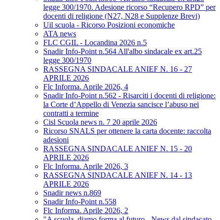
legge 300/1970. Adesione ricorso “Recupero RPD” per
docenti di religione (N27, N28 e Supplenze Brevi)
Uil scuola - Ricorso Posizioni economiche
ATA news
FLC CGIL - Locandina 2026 n.5
Snadir Info-Point n.564 All'albo sindacale ex art.25
legge 300/1970
RASSEGNA SINDACALE ANIEF N. 16 - 27
APRILE 2026
Flc Informa. Aprile 2026, 4
Snadir Info-Point n.562 - Risarciti i docenti di religione:
la Corte d’Appello di Venezia sancisce l’abuso nei
contratti a termine
Cisl Scuola news n. 7 20 aprile 2026
Ricorso SNALS per ottenere la carta docente: raccolta
adesioni
RASSEGNA SINDACALE ANIEF N. 15 - 20
APRILE 2026
Flc Informa. Aprile 2026, 3
RASSEGNA SINDACALE ANIEF N. 14 - 13
APRILE 2026
Snadir news n.869
Snadir Info-Point n.558
Flc Informa. Aprile 2026, 2
"A scuola, diamo forma al futuro - News dal sindacato.