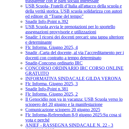
trasparente con le parti sociali interessate
USB Scuola- Fratelli d’Italia all'attacco della scuola e
della verità storica. USB scuola solidarizza con autori
ed editore di “Trame del tempo”
Snadir Info-Point n.392
USB Scuola avvia le prenotazioni per lo sportello
assegnazioni provvisorie e utilizzazioni
Snadir: I ricorsi dei docenti precari: una tappa ulteriore
e determinante
Flc Informa. Giugno 2025, 4
Snadir -Carta del docente, al via l’accreditamento per i
docenti con contratto a tempo determinato
Snadir-Concorso ordinario IRC
CONCORSO ORDINARIO IRC CORSO ONLINE
GRATUITO
INFORMATIVA SINDACALE GILDA VERONA
Flc Informa. Giugno 2025, 3
Snadir Info-Point n.381
Flc Informa. Giugno 2025, 2
Il Genocidio non va in vacanza: USB Scuola verso lo
sciopero del 20 giugno e la manifestazione
Comunicazione sciopero 20 giugno 2025
Flc Informa-Referendum 8-9 giugno 2025:Su cosa si
vota e perché
ANIEF - RASSEGNA SINDACALE N. 22 - 3