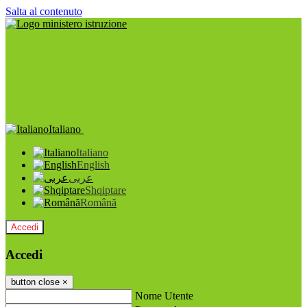
Salta al contenuto
Italiano
Italiano
English
عربى
Shqiptare
Română
Accedi
Accedi
button close
×
Nome Utente