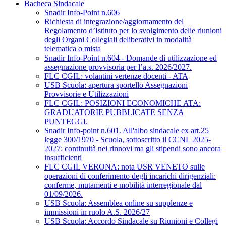
Bacheca Sindacale
Snadir Info-Point n.606
Richiesta di integrazione/aggiornamento del
Regolamento d’Istituto per lo svolgimento delle riunioni
degli Organi Collegiali deliberativi in modalità
telematica o mista
Snadir Info-Point n.604 - Domande di utilizzazione ed
assegnazione provvisoria per l’a.s. 2026/2027.
FLC CGIL: volantini vertenze docenti - ATA
USB Scuola: apertura sportello Assegnazioni
Provvisorie e Utilizzazioni
FLC CGIL: POSIZIONI ECONOMICHE ATA:
GRADUATORIE PUBBLICATE SENZA
PUNTEGGI.
Snadir Info-point n.601. All'albo sindacale ex art.25
legge 300/1970 - Scuola, sottoscritto il CCNL 2025-
2027: continuità nei rinnovi ma gli stipendi sono ancora
insufficienti
FLC CGIL VERONA: nota USR VENETO sulle
operazioni di conferimento degli incarichi dirigenziali:
conferme, mutamenti e mobilità interregionale dal
01/09/2026.
USB Scuola: Assemblea online su supplenze e
immissioni in ruolo A.S. 2026/27
USB Scuola: Accordo Sindacale su Riunioni e Collegi