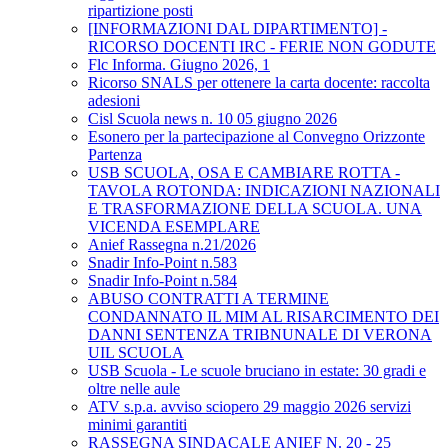
ripartizione posti
[INFORMAZIONI DAL DIPARTIMENTO] -
RICORSO DOCENTI IRC - FERIE NON GODUTE
Flc Informa. Giugno 2026, 1
Ricorso SNALS per ottenere la carta docente: raccolta
adesioni
Cisl Scuola news n. 10 05 giugno 2026
Esonero per la partecipazione al Convegno Orizzonte
Partenza
USB SCUOLA, OSA E CAMBIARE ROTTA -
TAVOLA ROTONDA: INDICAZIONI NAZIONALI
E TRASFORMAZIONE DELLA SCUOLA. UNA
VICENDA ESEMPLARE
Anief Rassegna n.21/2026
Snadir Info-Point n.583
Snadir Info-Point n.584
ABUSO CONTRATTI A TERMINE
CONDANNATO IL MIM AL RISARCIMENTO DEI
DANNI SENTENZA TRIBNUNALE DI VERONA
UIL SCUOLA
USB Scuola - Le scuole bruciano in estate: 30 gradi e
oltre nelle aule
ATV s.p.a. avviso sciopero 29 maggio 2026 servizi
minimi garantiti
RASSEGNA SINDACALE ANIEF N. 20 - 25