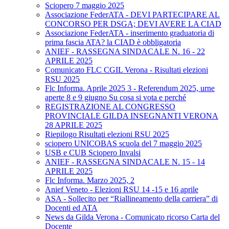
Sciopero 7 maggio 2025
Associazione FederATA - DEVI PARTECIPARE AL
CONCORSO PER DSGA; DEVI AVERE LA CIAD
Associazione FederATA - inserimento graduatoria di
prima fascia ATA? la CIAD è obbligatoria
ANIEF - RASSEGNA SINDACALE N. 16 - 22
APRILE 2025
Comunicato FLC CGIL Verona - Risultati elezioni
RSU 2025
Flc Informa. Aprile 2025 3 - Referendum 2025, urne
aperte 8 e 9 giugno Su cosa si vota e perché
REGISTRAZIONE AL CONGRESSO
PROVINCIALE GILDA INSEGNANTI VERONA
28 APRILE 2025
Riepilogo Risultati elezioni RSU 2025
sciopero UNICOBAS scuola del 7 maggio 2025
USB e CUB Sciopero Invalsi
ANIEF - RASSEGNA SINDACALE N. 15 - 14
APRILE 2025
Flc Informa. Marzo 2025, 2
Anief Veneto - Elezioni RSU 14 -15 e 16 aprile
ASA - Sollecito per “Riallineamento della carriera” di
Docenti ed ATA
News da Gilda Verona - Comunicato ricorso Carta del
Docente