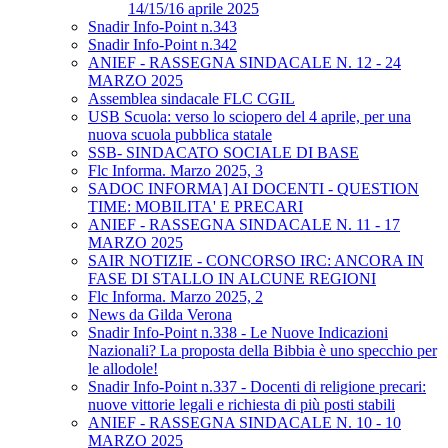
14/15/16 aprile 2025
Snadir Info-Point n.343
Snadir Info-Point n.342
ANIEF - RASSEGNA SINDACALE N. 12 - 24
MARZO 2025
Assemblea sindacale FLC CGIL
USB Scuola: verso lo sciopero del 4 aprile, per una
nuova scuola pubblica statale
SSB- SINDACATO SOCIALE DI BASE
Flc Informa. Marzo 2025, 3
SADOC INFORMA] AI DOCENTI - QUESTION
TIME: MOBILITA' E PRECARI
ANIEF - RASSEGNA SINDACALE N. 11 - 17
MARZO 2025
SAIR NOTIZIE - CONCORSO IRC: ANCORA IN
FASE DI STALLO IN ALCUNE REGIONI
Flc Informa. Marzo 2025, 2
News da Gilda Verona
Snadir Info-Point n.338 - Le Nuove Indicazioni
Nazionali? La proposta della Bibbia è uno specchio per
le allodole!
Snadir Info-Point n.337 - Docenti di religione precari:
nuove vittorie legali e richiesta di più posti stabili
ANIEF - RASSEGNA SINDACALE N. 10 - 10
MARZO 2025