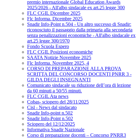
premio internazionale Global Education Awards
2025/2026 - All'albo sindacale ex art.25 legge 300
FLC CGIL Dicembre 2025
Flc Informa. Dicembre 2025
Snadir Info-Point n.504 - Un altro successo di Snadir:
riconosciuto il passaggio dalla primaria alla secondaria
senza penalizzazioni economiche - All'albo sindacale ex
art.25 legge 300/1970
Fondo Scuola Espero
FLC CGIL Posizioni economiche
SAATA Notizie Novembre 2025
Flc Informa. Novembre 2025, 4
CORSO DI PREPARAZIONE ALLA PROVA
SCRITTA DEL CONCORSO DOCENTI PNRR 3 -
GILDA DEGLI INSEGNANTI
Comunicato sindacale su riduzione dell’ora di lezione
da 60 minuti a 50/55 minuti.
FLC CGIL Ata news
Cobas- sciopero del 28/11/2025
Cisl - News dal sindacato
Snadir Info-point n.502
Snadir Info-Point n.502
Sciopero del 12/12/2025
Informativa Snadir Nazionale
Corso di preparazione docenti – Concorso PNRR3