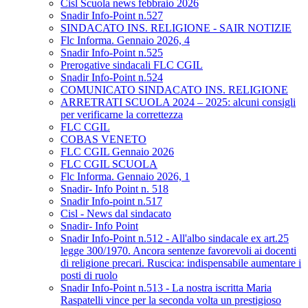
Cisl Scuola news febbraio 2026
Snadir Info-Point n.527
SINDACATO INS. RELIGIONE - SAIR NOTIZIE
Flc Informa. Gennaio 2026, 4
Snadir Info-Point n.525
Prerogative sindacali FLC CGIL
Snadir Info-Point n.524
COMUNICATO SINDACATO INS. RELIGIONE
ARRETRATI SCUOLA 2024 – 2025: alcuni consigli
per verificarne la correttezza
FLC CGIL
COBAS VENETO
FLC CGIL Gennaio 2026
FLC CGIL SCUOLA
Flc Informa. Gennaio 2026, 1
Snadir- Info Point n. 518
Snadir Info-point n.517
Cisl - News dal sindacato
Snadir- Info Point
Snadir Info-Point n.512 - All'albo sindacale ex art.25
legge 300/1970. Ancora sentenze favorevoli ai docenti
di religione precari. Ruscica: indispensabile aumentare i
posti di ruolo
Snadir Info-Point n.513 - La nostra iscritta Maria
Raspatelli vince per la seconda volta un prestigioso