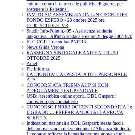
cultura, contro il riarmo e le politiche di guerra, per
sostenere la Palestina"
INVITO AD ASSEMBLEA ON LINE ISCRITTE/I
FONDO ESPERO - 23 ottobre 2025 ore
17.00_SCUOLE_VR
Snadir Info-Point n.495 - Assistenza sanitaria
integrativa - All'albo sindacale ex art.25 legge 300/1970
FLC CGIL Locandina PNRR3
News Gilda Verona
RASSEGNA SINDACALE ANIEF N. 29 - 20
OTTOBRE 2025
Anief
Flc Informa.
LA DIGNITA' CALPESTATA DEL PERSONALE
ATA
CONCORSI ATA TRIENNALI? SI CON
ADEGUAMENTO STIPENDIALE
USB: Assemblea online aperta. DDL Gasparri:
conoscerlo per combatterlo
CONCORSO PNRR3 DOCENTI SECONDARIA I e
II GRADO … PREPARIAMOCI ALLA PROVA
SCRITTA
Indicazioni nazionali e DDL Gasparri: stessa faccia
della nuova scuola del ventennio. L’Alleanza Studenti-
Lavoratori rafforza la battaglia per una nuova scuola