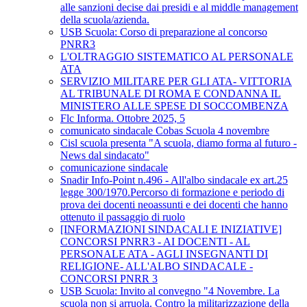
alle sanzioni decise dai presidi e al middle management
della scuola/azienda.
USB Scuola: Corso di preparazione al concorso
PNRR3
L'OLTRAGGIO SISTEMATICO AL PERSONALE
ATA
SERVIZIO MILITARE PER GLI ATA- VITTORIA
AL TRIBUNALE DI ROMA E CONDANNA IL
MINISTERO ALLE SPESE DI SOCCOMBENZA
Flc Informa. Ottobre 2025, 5
comunicato sindacale Cobas Scuola 4 novembre
Cisl scuola presenta "A scuola, diamo forma al futuro -
News dal sindacato"
comunicazione sindacale
Snadir Info-Point n.496 - All'albo sindacale ex art.25
legge 300/1970.Percorso di formazione e periodo di
prova dei docenti neoassunti e dei docenti che hanno
ottenuto il passaggio di ruolo
[INFORMAZIONI SINDACALI E INIZIATIVE]
CONCORSI PNRR3 - AI DOCENTI - AL
PERSONALE ATA - AGLI INSEGNANTI DI
RELIGIONE- ALL'ALBO SINDACALE -
CONCORSI PNRR 3
USB Scuola: Invito al convegno "4 Novembre. La
scuola non si arruola. Contro la militarizzazione della