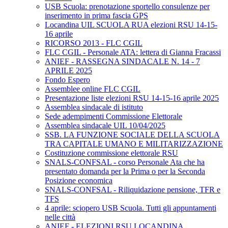
USB Scuola: prenotazione sportello consulenze per
inserimento in prima fascia GPS
Locandina UIL SCUOLA RUA elezioni RSU 14-15-
16 aprile
RICORSO 2013 - FLC CGIL
FLC CGIL - Personale ATA: lettera di Gianna Fracassi
ANIEF - RASSEGNA SINDACALE N. 14 - 7
APRILE 2025
Fondo Espero
Assemblee online FLC CGIL
Presentazione liste elezioni RSU 14-15-16 aprile 2025
Assemblea sindacale di istituto
Sede adempimenti Commissione Elettorale
Assemblea sindacale UIL 10/04/2025
SSB. LA FUNZIONE SOCIALE DELLA SCUOLA
TRA CAPITALE UMANO E MILITARIZZAZIONE
Costituzione commissione elettorale RSU
SNALS-CONFSAL - corso Personale Ata che ha
presentato domanda per la Prima o per la Seconda
Posizione economica
SNALS-CONFSAL - Riliquidazione pensione, TFR e
TFS
4 aprile: sciopero USB Scuola. Tutti gli appuntamenti
nelle città
ANIEF - ELEZIONI RSU LOCANDINA