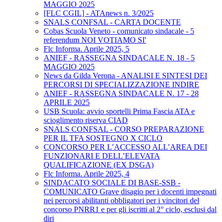
MAGGIO 2025
[FLC CGIL] - ATAnews n. 3/2025
SNALS CONFSAL - CARTA DOCENTE
Cobas Scuola Veneto - comunicato sindacale - 5
referendum NOI VOTIAMO SI'
Flc Informa. Aprile 2025, 5
ANIEF - RASSEGNA SINDACALE N. 18 - 5
MAGGIO 2025
News da Gilda Verona - ANALISI E SINTESI DEI
PERCORSI DI SPECIALIZZAZIONE INDIRE
ANIEF - RASSEGNA SINDACALE N. 17 - 28
APRILE 2025
USB Scuola: avvio sportelli Prima Fascia ATA e
scioglimento riserva CIAD
SNALS CONFSAL - CORSO PREPARAZIONE
PER IL TFA SOSTEGNO X CICLO
CONCORSO PER L’ACCESSO ALL’AREA DEI
FUNZIONARI E DELL’ELEVATA
QUALIFICAZIONE (EX DSGA)
Flc Informa. Aprile 2025, 4
SINDACATO SOCIALE DI BASE-SSB -
COMUNICATO Grave disagio per i docenti impegnati
nei percorsi abilitanti obbligatori per i vincitori del
concorso PNRR1 e per gli iscritti al 2° ciclo, esclusi dal
diri