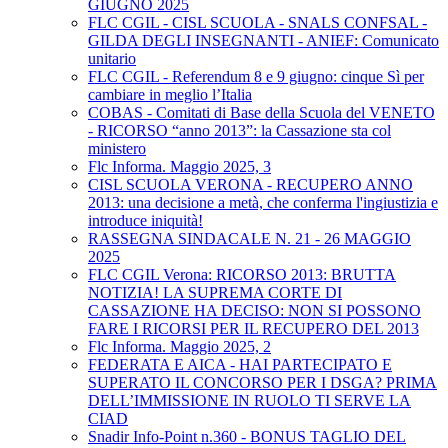
GIUGNO 2025
FLC CGIL - CISL SCUOLA - SNALS CONFSAL -
GILDA DEGLI INSEGNANTI - ANIEF: Comunicato
unitario
FLC CGIL - Referendum 8 e 9 giugno: cinque Sì per
cambiare in meglio l’Italia
COBAS - Comitati di Base della Scuola del VENETO
- RICORSO “anno 2013”: la Cassazione sta col
ministero
Flc Informa. Maggio 2025, 3
CISL SCUOLA VERONA - RECUPERO ANNO
2013: una decisione a metà, che conferma l'ingiustizia e
introduce iniquità!
RASSEGNA SINDACALE N. 21 - 26 MAGGIO
2025
FLC CGIL Verona: RICORSO 2013: BRUTTA
NOTIZIA! LA SUPREMA CORTE DI
CASSAZIONE HA DECISO: NON SI POSSONO
FARE I RICORSI PER IL RECUPERO DEL 2013
Flc Informa. Maggio 2025, 2
FEDERATA E AICA - HAI PARTECIPATO E
SUPERATO IL CONCORSO PER I DSGA? PRIMA
DELL’IMMISSIONE IN RUOLO TI SERVE LA
CIAD
Snadir Info-Point n.360 - BONUS TAGLIO DEL