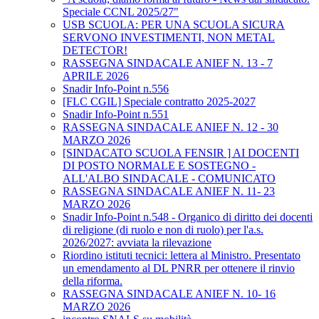
Speciale CCNL 2025/27"
USB SCUOLA: PER UNA SCUOLA SICURA
SERVONO INVESTIMENTI, NON METAL
DETECTOR!
RASSEGNA SINDACALE ANIEF N. 13 - 7
APRILE 2026
Snadir Info-Point n.556
[FLC CGIL] Speciale contratto 2025-2027
Snadir Info-Point n.551
RASSEGNA SINDACALE ANIEF N. 12 - 30
MARZO 2026
[SINDACATO SCUOLA FENSIR ] AI DOCENTI
DI POSTO NORMALE E SOSTEGNO -
ALL'ALBO SINDACALE - COMUNICATO
RASSEGNA SINDACALE ANIEF N. 11- 23
MARZO 2026
Snadir Info-Point n.548 - Organico di diritto dei docenti
di religione (di ruolo e non di ruolo) per l'a.s.
2026/2027: avviata la rilevazione
Riordino istituti tecnici: lettera al Ministro. Presentato
un emendamento al DL PNRR per ottenere il rinvio
della riforma.
RASSEGNA SINDACALE ANIEF N. 10- 16
MARZO 2026