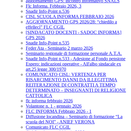
aggiornamento GPS: incontro informativo SNALS
Flc Informa. Febbraio 2026, 3
Snadir Info-Point n.536
CISL SCUOLA INFORMA FEBBRAIO 2026
AGGIORNAMENTO GPS 2026/28: “chiedilo a
effellecì” FLC CGIL
[SINDACATO DOCENTI - SADOC INFORMA]
GPS 2026
Snadir Info-Point n.535
Feder Ata - Seminario 2 marzo 2026
Seminario regionale di formazione personale A.T.A.
Snadir Info-Point n.533 - Adesione al Fondo pensione
Espero: indicazioni operative - All'albo sindacale ex
art.25 legge 300/1970
COMUNICATO CISL: VERTENZA PER
RISARCIMENTO DANNI DA ILLEGITTIMA
REITERAZIONE DI CONTRATTI A TEMPO
DETERMINATO – INSEGNANTI DI RELIGIONE
CATTOLICA
flc informa febbraio 2026
Volantone n. 1 - gennaio 2026
FLC INFORMA Febbraio 2026 - 1
Diffusione locandina – Seminario di formazione “La
scuola del NOI” - ANIEF VERONA
Comunicato FLC CGIL