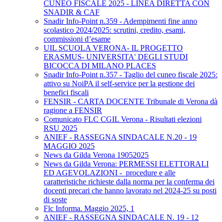
CUNEO FISCALE 2025 - LINEA DIRETTA CON
SNADIR & CAF
Snadir Info-Point n.359 - Adempimenti fine anno
scolastico 2024/2025: scrutini, credito, esami,
commissioni d’esame
UIL SCUOLA VERONA- IL PROGETTO
ERASMUS- UNIVERSITA' DEGLI STUDI
BICOCCA DI MILANO PLACES
Snadir Info-Point n.357 - Taglio del cuneo fiscale 2025:
attivo su NoiPA il self-service per la gestione dei
benefici fiscali
FENSIR - CARTA DOCENTE Tribunale di Verona dà
ragione a FENSIR
Comunicato FLC CGIL Verona - Risultati elezioni
RSU 2025
ANIEF - RASSEGNA SINDACALE N.20 - 19
MAGGIO 2025
News da Gilda Verona 19052025
News da Gilda Verona: PERMESSI ELETTORALI
ED AGEVOLAZIONI - procedure e alle
caratteristiche richieste dalla norma per la conferma dei
docenti precari che hanno lavorato nel 2024-25 su posti
di soste
Flc Informa. Maggio 2025, 1
ANIEF - RASSEGNA SINDACALE N. 19 - 12