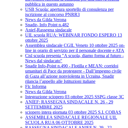
pubblica in questo autunno
USB Scuola: apertura sportello di consulenza per
iscrizione al concorso PNRR3
News da Gilda Verona
Snadir- Info Point n.482
Anief-Rassegna sindacale
UIL scuola RUA: WEBINAR FONDO ESPERO 13
ottobre 2025
Assemblea sindacale CGIL Veneto 10 ottobre 2025 on-
line in orario di servizio per il personale docente e ATA
Cisl scuola presenta "A scuola, diamo forma al futuro -
News dal sindacato"
Snadir Info-Point n.490 - Flotilla e MEAN: corridoi
umanitari di Pace da proteggere - Dall’impegno civile
di Gaza all’azione nonviolenta in Ucraina, Snadir
rilancia l’appello alle Istituzioni italiane
Flc Informa
News da Gilda Verona
Integrazione sciopero 03 ottobre 2025 SSPG classe 3C
ANIEF: RASSEGNA SINDACALE N. 26 - 29
SETTEMBRE 2025
sciopero intera giornata 03 ottobre 2025 S.I. COBAS
ASSEMBLEA SINDACALE REGIONALE UIL
SCUOLA RUA 06 OTTOBRE 2025
RASSEGNA SINDACALE ANIEF N. 29 - 22