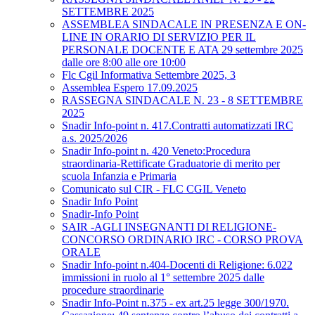
SETTEMBRE 2025
ASSEMBLEA SINDACALE IN PRESENZA E ON-
LINE IN ORARIO DI SERVIZIO PER IL
PERSONALE DOCENTE E ATA 29 settembre 2025
dalle ore 8:00 alle ore 10:00
Flc Cgil Informativa Settembre 2025, 3
Assemblea Espero 17.09.2025
RASSEGNA SINDACALE N. 23 - 8 SETTEMBRE
2025
Snadir Info-point n. 417.Contratti automatizzati IRC
a.s. 2025/2026
Snadir Info-point n. 420 Veneto:Procedura
straordinaria-Rettificate Graduatorie di merito per
scuola Infanzia e Primaria
Comunicato sul CIR - FLC CGIL Veneto
Snadir Info Point
Snadir-Info Point
SAIR -AGLI INSEGNANTI DI RELIGIONE-
CONCORSO ORDINARIO IRC - CORSO PROVA
ORALE
Snadir Info-point n.404-Docenti di Religione: 6.022
immissioni in ruolo al 1° settembre 2025 dalle
procedure straordinarie
Snadir Info-Point n.375 - ex art.25 legge 300/1970.