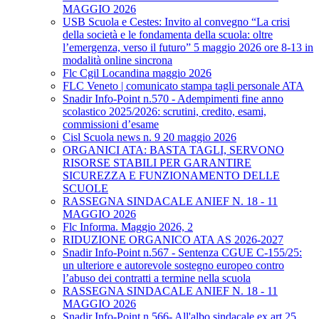
MAGGIO 2026
USB Scuola e Cestes: Invito al convegno “La crisi
della società e le fondamenta della scuola: oltre
l’emergenza, verso il futuro” 5 maggio 2026 ore 8-13 in
modalità online sincrona
Flc Cgil Locandina maggio 2026
FLC Veneto | comunicato stampa tagli personale ATA
Snadir Info-Point n.570 - Adempimenti fine anno
scolastico 2025/2026: scrutini, credito, esami,
commissioni d’esame
Cisl Scuola news n. 9 20 maggio 2026
ORGANICI ATA: BASTA TAGLI, SERVONO
RISORSE STABILI PER GARANTIRE
SICUREZZA E FUNZIONAMENTO DELLE
SCUOLE
RASSEGNA SINDACALE ANIEF N. 18 - 11
MAGGIO 2026
Flc Informa. Maggio 2026, 2
RIDUZIONE ORGANICO ATA AS 2026-2027
Snadir Info-Point n.567 - Sentenza CGUE C‑155/25:
un ulteriore e autorevole sostegno europeo contro
l’abuso dei contratti a termine nella scuola
RASSEGNA SINDACALE ANIEF N. 18 - 11
MAGGIO 2026
Snadir Info-Point n.566- All'albo sindacale ex art.25