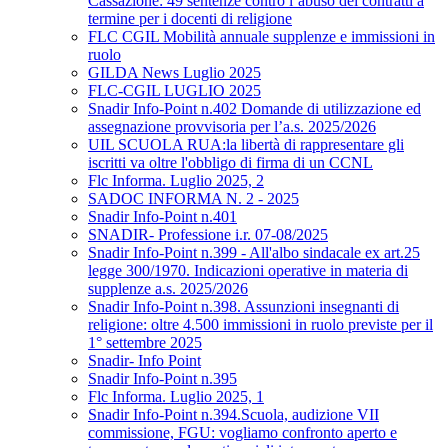
Cassazione: 49 sentenze contro l’abuso dei contratti a
termine per i docenti di religione
FLC CGIL Mobilità annuale supplenze e immissioni in
ruolo
GILDA News Luglio 2025
FLC-CGIL LUGLIO 2025
Snadir Info-Point n.402 Domande di utilizzazione ed
assegnazione provvisoria per l’a.s. 2025/2026
UIL SCUOLA RUA:la libertà di rappresentare gli
iscritti va oltre l'obbligo di firma di un CCNL
Flc Informa. Luglio 2025, 2
SADOC INFORMA N. 2 - 2025
Snadir Info-Point n.401
SNADIR- Professione i.r. 07-08/2025
Snadir Info-Point n.399 - All'albo sindacale ex art.25
legge 300/1970. Indicazioni operative in materia di
supplenze a.s. 2025/2026
Snadir Info-Point n.398. Assunzioni insegnanti di
religione: oltre 4.500 immissioni in ruolo previste per il
1° settembre 2025
Snadir- Info Point
Snadir Info-Point n.395
Flc Informa. Luglio 2025, 1
Snadir Info-Point n.394.Scuola, audizione VII
commissione, FGU: vogliamo confronto aperto e