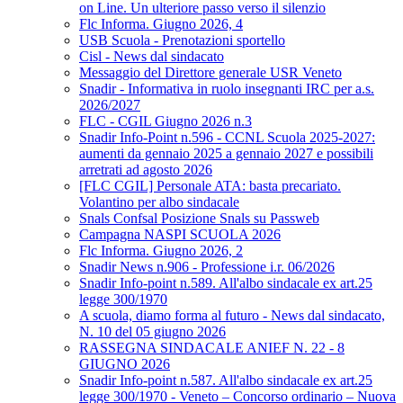
on Line. Un ulteriore passo verso il silenzio
Flc Informa. Giugno 2026, 4
USB Scuola - Prenotazioni sportello
Cisl - News dal sindacato
Messaggio del Direttore generale USR Veneto
Snadir - Informativa in ruolo insegnanti IRC per a.s.
2026/2027
FLC - CGIL Giugno 2026 n.3
Snadir Info-Point n.596 - CCNL Scuola 2025-2027:
aumenti da gennaio 2025 a gennaio 2027 e possibili
arretrati ad agosto 2026
[FLC CGIL] Personale ATA: basta precariato.
Volantino per albo sindacale
Snals Confsal Posizione Snals su Passweb
Campagna NASPI SCUOLA 2026
Flc Informa. Giugno 2026, 2
Snadir News n.906 - Professione i.r. 06/2026
Snadir Info-point n.589. All'albo sindacale ex art.25
legge 300/1970
A scuola, diamo forma al futuro - News dal sindacato,
N. 10 del 05 giugno 2026
RASSEGNA SINDACALE ANIEF N. 22 - 8
GIUGNO 2026
Snadir Info-point n.587. All'albo sindacale ex art.25
legge 300/1970 - Veneto – Concorso ordinario – Nuova