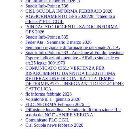
Flc Informa. Febbraio 2026, 3
Snadir Info-Point n.536
CISL SCUOLA INFORMA FEBBRAIO 2026
AGGIORNAMENTO GPS 2026/28: “chiedilo a
effellecì” FLC CGIL
[SINDACATO DOCENTI - SADOC INFORMA]
GPS 2026
Snadir Info-Point n.535
Feder Ata - Seminario 2 marzo 2026
Seminario regionale di formazione personale A.T.A.
Snadir Info-Point n.533 - Adesione al Fondo pensione
Espero: indicazioni operative - All'albo sindacale ex
art.25 legge 300/1970
COMUNICATO CISL: VERTENZA PER
RISARCIMENTO DANNI DA ILLEGITTIMA
REITERAZIONE DI CONTRATTI A TEMPO
DETERMINATO – INSEGNANTI DI RELIGIONE
CATTOLICA
flc informa febbraio 2026
Volantone n. 1 - gennaio 2026
FLC INFORMA Febbraio 2026 - 1
Diffusione locandina – Seminario di formazione “La
scuola del NOI” - ANIEF VERONA
Comunicato FLC CGIL
Cisl Scuola news febbraio 2026