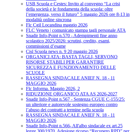
USB Scuola e Cestes: Invito al convegno “La crisi
della società e le fondamenta della scuola: oltre
l’emergenza, verso il futuro” 5 maggio 2026 ore 8-13 in
modalità online sincrona
Flc Cgil Locandina maggio 2026
FLC Veneto | comunicato stampa tagli personale ATA
Snadir Info-Point n.570 - Adempimenti fine anno
scolastico 2025/2026: scrutini, credito, esami,
commissioni d’esame
Cisl Scuola news n. 9 20 maggio 2026
ORGANICI ATA: BASTA TAGLI, SERVONO
RISORSE STABILI PER GARANTIRE
SICUREZZA E FUNZIONAMENTO DELLE
SCUOLE
RASSEGNA SINDACALE ANIEF N. 18 - 11
MAGGIO 2026
Flc Informa. Maggio 2026, 2
RIDUZIONE ORGANICO ATA AS 2026-2027
Snadir Info-Point n.567 - Sentenza CGUE C‑155/25:
un ulteriore e autorevole sostegno europeo contro
l’abuso dei contratti a termine nella scuola
RASSEGNA SINDACALE ANIEF N. 18 - 11
MAGGIO 2026
Snadir Info-Point n.566- All'albo sindacale ex art.25
legge 300/1970. Adesione ricorso “Recupero RPD” per