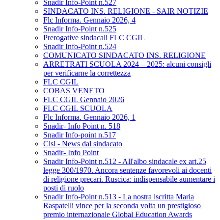
Snadir Info-Point n.527
SINDACATO INS. RELIGIONE - SAIR NOTIZIE
Flc Informa. Gennaio 2026, 4
Snadir Info-Point n.525
Prerogative sindacali FLC CGIL
Snadir Info-Point n.524
COMUNICATO SINDACATO INS. RELIGIONE
ARRETRATI SCUOLA 2024 – 2025: alcuni consigli
per verificarne la correttezza
FLC CGIL
COBAS VENETO
FLC CGIL Gennaio 2026
FLC CGIL SCUOLA
Flc Informa. Gennaio 2026, 1
Snadir- Info Point n. 518
Snadir Info-point n.517
Cisl - News dal sindacato
Snadir- Info Point
Snadir Info-Point n.512 - All'albo sindacale ex art.25
legge 300/1970. Ancora sentenze favorevoli ai docenti
di religione precari. Ruscica: indispensabile aumentare i
posti di ruolo
Snadir Info-Point n.513 - La nostra iscritta Maria
Raspatelli vince per la seconda volta un prestigioso
premio internazionale Global Education Awards