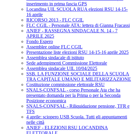
inserimento in prima fascia GPS
Locandina UIL SCUOLA RUA elezioni RSU 14-15-
16 aprile
RICORSO 2013 - FLC CGIL
FLC CGIL - Personale ATA: lettera di Gianna Fracassi
ANIEF - RASSEGNA SINDACALE N. 14 - 7
APRILE 2025
Fondo Espero
Assemblee online FLC CGIL
Presentazione liste elezioni RSU 14-15-16 aprile 2025
Assemblea sindacale di istituto
Sede adempimenti Commissione Elettorale
Assemblea sindacale UIL 10/04/2025
SSB. LA FUNZIONE SOCIALE DELLA SCUOLA
TRA CAPITALE UMANO E MILITARIZZAZIONE
Costituzione commissione elettorale RSU
SNALS-CONFSAL - corso Personale Ata che ha
presentato domanda per la Prima o per la Seconda
Posizione economica
SNALS-CONFSAL - Riliquidazione pensione, TFR e
TFS
4 aprile: sciopero USB Scuola. Tutti gli appuntamenti
nelle città
ANIEF - ELEZIONI RSU LOCANDINA
ELETTORALE