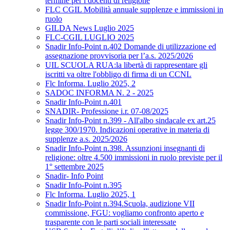
termine per i docenti di religione
FLC CGIL Mobilità annuale supplenze e immissioni in
ruolo
GILDA News Luglio 2025
FLC-CGIL LUGLIO 2025
Snadir Info-Point n.402 Domande di utilizzazione ed
assegnazione provvisoria per l’a.s. 2025/2026
UIL SCUOLA RUA:la libertà di rappresentare gli
iscritti va oltre l'obbligo di firma di un CCNL
Flc Informa. Luglio 2025, 2
SADOC INFORMA N. 2 - 2025
Snadir Info-Point n.401
SNADIR- Professione i.r. 07-08/2025
Snadir Info-Point n.399 - All'albo sindacale ex art.25
legge 300/1970. Indicazioni operative in materia di
supplenze a.s. 2025/2026
Snadir Info-Point n.398. Assunzioni insegnanti di
religione: oltre 4.500 immissioni in ruolo previste per il
1° settembre 2025
Snadir- Info Point
Snadir Info-Point n.395
Flc Informa. Luglio 2025, 1
Snadir Info-Point n.394.Scuola, audizione VII
commissione, FGU: vogliamo confronto aperto e
trasparente con le parti sociali interessate