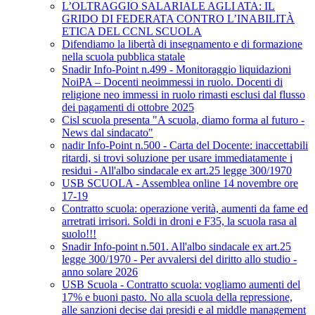
L’OLTRAGGIO SALARIALE AGLI ATA: IL
GRIDO DI FEDERATA CONTRO L’INABILITÀ
ETICA DEL CCNL SCUOLA
Difendiamo la libertà di insegnamento e di formazione
nella scuola pubblica statale
Snadir Info-Point n.499 - Monitoraggio liquidazioni
NoiPA – Docenti neoimmessi in ruolo. Docenti di
religione neo immessi in ruolo rimasti esclusi dal flusso
dei pagamenti di ottobre 2025
Cisl scuola presenta "A scuola, diamo forma al futuro -
News dal sindacato"
nadir Info-Point n.500 - Carta del Docente: inaccettabili
ritardi, si trovi soluzione per usare immediatamente i
residui - All'albo sindacale ex art.25 legge 300/1970
USB SCUOLA - Assemblea online 14 novembre ore
17-19
Contratto scuola: operazione verità, aumenti da fame ed
arretrati irrisori. Soldi in droni e F35, la scuola rasa al
suolo!!!
Snadir Info-point n.501. All'albo sindacale ex art.25
legge 300/1970 - Per avvalersi del diritto allo studio -
anno solare 2026
USB Scuola - Contratto scuola: vogliamo aumenti del
17% e buoni pasto. No alla scuola della repressione,
alle sanzioni decise dai presidi e al middle management