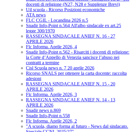
docenti di religione (N27, N28 e Supplenze Brevi)
Uil scuola - Ricorso Posizioni economiche
ATA news
FLC CGIL - Locandina 2026 n.5
Snadir Info-Point n.564 All'albo sindacale ex art.25
legge 300/1970
RASSEGNA SINDACALE ANIEF N. 16 - 27
APRILE 2026
Flc Informa. Aprile 2026, 4
Snadir Info-Point n.562 - Risarciti i docenti di religione:
la Corte d’Appello di Venezia sancisce l’abuso nei
contratti a termine
Cisl Scuola news n. 7 20 aprile 2026
Ricorso SNALS per ottenere la carta docente: raccolta
adesioni
RASSEGNA SINDACALE ANIEF N. 15 - 20
APRILE 2026
Flc Informa. Aprile 2026, 3
RASSEGNA SINDACALE ANIEF N. 14 - 13
APRILE 2026
Snadir news n.869
Snadir Info-Point n.558
Flc Informa. Aprile 2026, 2
"A scuola, diamo forma al futuro - News dal sindacato.
Speciale CCNL 2025/27"