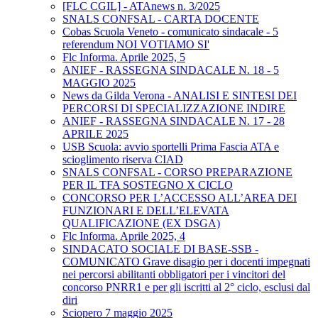
[FLC CGIL] - ATAnews n. 3/2025
SNALS CONFSAL - CARTA DOCENTE
Cobas Scuola Veneto - comunicato sindacale - 5
referendum NOI VOTIAMO SI'
Flc Informa. Aprile 2025, 5
ANIEF - RASSEGNA SINDACALE N. 18 - 5
MAGGIO 2025
News da Gilda Verona - ANALISI E SINTESI DEI
PERCORSI DI SPECIALIZZAZIONE INDIRE
ANIEF - RASSEGNA SINDACALE N. 17 - 28
APRILE 2025
USB Scuola: avvio sportelli Prima Fascia ATA e
scioglimento riserva CIAD
SNALS CONFSAL - CORSO PREPARAZIONE
PER IL TFA SOSTEGNO X CICLO
CONCORSO PER L’ACCESSO ALL’AREA DEI
FUNZIONARI E DELL’ELEVATA
QUALIFICAZIONE (EX DSGA)
Flc Informa. Aprile 2025, 4
SINDACATO SOCIALE DI BASE-SSB -
COMUNICATO Grave disagio per i docenti impegnati
nei percorsi abilitanti obbligatori per i vincitori del
concorso PNRR1 e per gli iscritti al 2° ciclo, esclusi dal
diri
Sciopero 7 maggio 2025