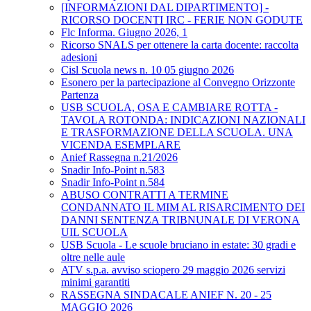
[INFORMAZIONI DAL DIPARTIMENTO] -
RICORSO DOCENTI IRC - FERIE NON GODUTE
Flc Informa. Giugno 2026, 1
Ricorso SNALS per ottenere la carta docente: raccolta
adesioni
Cisl Scuola news n. 10 05 giugno 2026
Esonero per la partecipazione al Convegno Orizzonte
Partenza
USB SCUOLA, OSA E CAMBIARE ROTTA -
TAVOLA ROTONDA: INDICAZIONI NAZIONALI
E TRASFORMAZIONE DELLA SCUOLA. UNA
VICENDA ESEMPLARE
Anief Rassegna n.21/2026
Snadir Info-Point n.583
Snadir Info-Point n.584
ABUSO CONTRATTI A TERMINE
CONDANNATO IL MIM AL RISARCIMENTO DEI
DANNI SENTENZA TRIBNUNALE DI VERONA
UIL SCUOLA
USB Scuola - Le scuole bruciano in estate: 30 gradi e
oltre nelle aule
ATV s.p.a. avviso sciopero 29 maggio 2026 servizi
minimi garantiti
RASSEGNA SINDACALE ANIEF N. 20 - 25
MAGGIO 2026