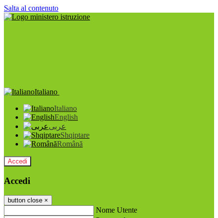
Salta al contenuto
Italiano
Italiano
English
عربى
Shqiptare
Română
Accedi
Accedi
button close
×
Nome Utente