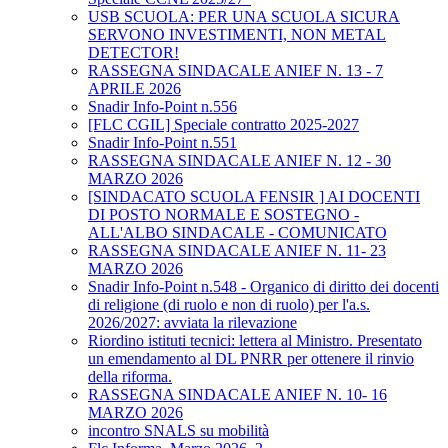
USB SCUOLA: PER UNA SCUOLA SICURA
SERVONO INVESTIMENTI, NON METAL
DETECTOR!
RASSEGNA SINDACALE ANIEF N. 13 - 7
APRILE 2026
Snadir Info-Point n.556
[FLC CGIL] Speciale contratto 2025-2027
Snadir Info-Point n.551
RASSEGNA SINDACALE ANIEF N. 12 - 30
MARZO 2026
[SINDACATO SCUOLA FENSIR ] AI DOCENTI
DI POSTO NORMALE E SOSTEGNO -
ALL'ALBO SINDACALE - COMUNICATO
RASSEGNA SINDACALE ANIEF N. 11- 23
MARZO 2026
Snadir Info-Point n.548 - Organico di diritto dei docenti
di religione (di ruolo e non di ruolo) per l'a.s.
2026/2027: avviata la rilevazione
Riordino istituti tecnici: lettera al Ministro. Presentato
un emendamento al DL PNRR per ottenere il rinvio
della riforma.
RASSEGNA SINDACALE ANIEF N. 10- 16
MARZO 2026
incontro SNALS su mobilità