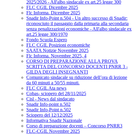
2025/2026 - All'albo sindacale ex art.25 legge 300
FLC CGIL Dicembre 2025
Flc Informa. Dicembre 2025
Snadir Info-Point n.504 - Un altro successo di Snadir:
riconosciuto il passaggio dalla primaria alla secondaria
senza penalizzazioni economiche - All'albo sindacale ex
art.25 legge 300/1970
Fondo Scuola Espero
FLC CGIL Posizioni economiche
SAATA Notizie Novembre 2025
Flc Informa. Novembre 2025, 4
CORSO DI PREPARAZIONE ALLA PROVA
SCRITTA DEL CONCORSO DOCENTI PNRR 3 -
GILDA DEGLI INSEGNANTI
Comunicato sindacale su riduzione dell’ora di lezione
da 60 minuti a 50/55 minuti.
FLC CGIL Ata news
Cobas- sciopero del 28/11/2025
Cisl - News dal sindacato
Snadir Info-point n.502
Snadir Info-Point n.502
Sciopero del 12/12/2025
Informativa Snadir Nazionale
Corso di preparazione docenti – Concorso PNRR3
FLC-CGIL Novembre 2025