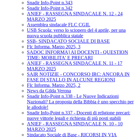
Snadir Info-Point n.343
Snadir Info-Point n.342
ANIEF - RASSEGNA SINDACALE N. 12 - 24
MARZO 2025
Assemblea sindacale FLC CGIL
USB Scuola: verso lo sciopero del 4 aprile, per una
nuova scuola pubblica statale
SSB- SINDACATO SOCIALE DI BASE
Flc Informa. Marzo 2025, 3
SADOC INFORMA] AI DOCENTI - QUESTION
TIME: MOBILITA' E PRECARI
ANIEF - RASSEGNA SINDACALE N. 11 - 17
MARZO 2025
SAIR NOTIZIE - CONCORSO IRC: ANCORA IN
FASE DI STALLO IN ALCUNE REGIONI
Flc Informa. Marzo 2025, 2
News da Gilda Verona
Snadir Info-Point n.338 - Le Nuove Indicazioni
Nazionali? La proposta della Bibbia è uno specchio per
le allodole!
Snadir Info-Point n.337 - Docenti di religione precari:
nuove vittorie legali e richiesta di più posti stabili
ANIEF - RASSEGNA SINDACALE N. 10 - 10
MARZO 2025
Sindacato Sociale di Base - RICORSI IN VIA