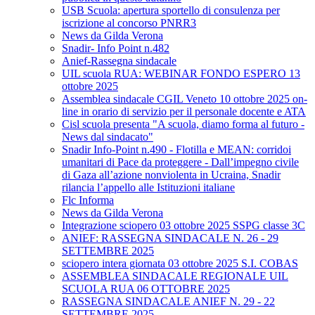
USB Scuola: apertura sportello di consulenza per
iscrizione al concorso PNRR3
News da Gilda Verona
Snadir- Info Point n.482
Anief-Rassegna sindacale
UIL scuola RUA: WEBINAR FONDO ESPERO 13
ottobre 2025
Assemblea sindacale CGIL Veneto 10 ottobre 2025 on-
line in orario di servizio per il personale docente e ATA
Cisl scuola presenta "A scuola, diamo forma al futuro -
News dal sindacato"
Snadir Info-Point n.490 - Flotilla e MEAN: corridoi
umanitari di Pace da proteggere - Dall’impegno civile
di Gaza all’azione nonviolenta in Ucraina, Snadir
rilancia l’appello alle Istituzioni italiane
Flc Informa
News da Gilda Verona
Integrazione sciopero 03 ottobre 2025 SSPG classe 3C
ANIEF: RASSEGNA SINDACALE N. 26 - 29
SETTEMBRE 2025
sciopero intera giornata 03 ottobre 2025 S.I. COBAS
ASSEMBLEA SINDACALE REGIONALE UIL
SCUOLA RUA 06 OTTOBRE 2025
RASSEGNA SINDACALE ANIEF N. 29 - 22
SETTEMBRE 2025