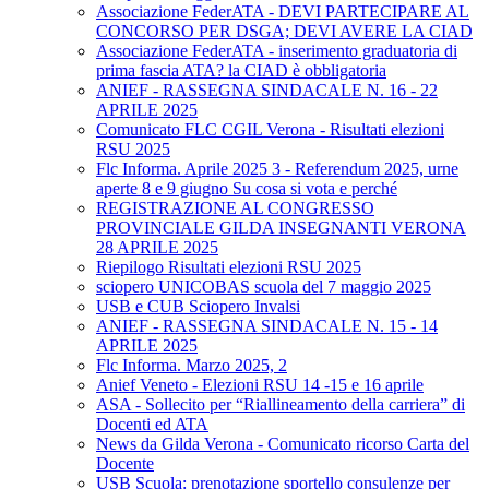
Associazione FederATA - DEVI PARTECIPARE AL
CONCORSO PER DSGA; DEVI AVERE LA CIAD
Associazione FederATA - inserimento graduatoria di
prima fascia ATA? la CIAD è obbligatoria
ANIEF - RASSEGNA SINDACALE N. 16 - 22
APRILE 2025
Comunicato FLC CGIL Verona - Risultati elezioni
RSU 2025
Flc Informa. Aprile 2025 3 - Referendum 2025, urne
aperte 8 e 9 giugno Su cosa si vota e perché
REGISTRAZIONE AL CONGRESSO
PROVINCIALE GILDA INSEGNANTI VERONA
28 APRILE 2025
Riepilogo Risultati elezioni RSU 2025
sciopero UNICOBAS scuola del 7 maggio 2025
USB e CUB Sciopero Invalsi
ANIEF - RASSEGNA SINDACALE N. 15 - 14
APRILE 2025
Flc Informa. Marzo 2025, 2
Anief Veneto - Elezioni RSU 14 -15 e 16 aprile
ASA - Sollecito per “Riallineamento della carriera” di
Docenti ed ATA
News da Gilda Verona - Comunicato ricorso Carta del
Docente
USB Scuola: prenotazione sportello consulenze per