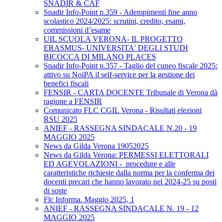
SNADIR & CAF
Snadir Info-Point n.359 - Adempimenti fine anno
scolastico 2024/2025: scrutini, credito, esami,
commissioni d’esame
UIL SCUOLA VERONA- IL PROGETTO
ERASMUS- UNIVERSITA' DEGLI STUDI
BICOCCA DI MILANO PLACES
Snadir Info-Point n.357 - Taglio del cuneo fiscale 2025:
attivo su NoiPA il self-service per la gestione dei
benefici fiscali
FENSIR - CARTA DOCENTE Tribunale di Verona dà
ragione a FENSIR
Comunicato FLC CGIL Verona - Risultati elezioni
RSU 2025
ANIEF - RASSEGNA SINDACALE N.20 - 19
MAGGIO 2025
News da Gilda Verona 19052025
News da Gilda Verona: PERMESSI ELETTORALI
ED AGEVOLAZIONI - procedure e alle
caratteristiche richieste dalla norma per la conferma dei
docenti precari che hanno lavorato nel 2024-25 su posti
di soste
Flc Informa. Maggio 2025, 1
ANIEF - RASSEGNA SINDACALE N. 19 - 12
MAGGIO 2025