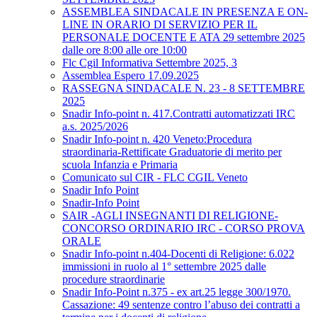
ASSEMBLEA SINDACALE IN PRESENZA E ON-
LINE IN ORARIO DI SERVIZIO PER IL
PERSONALE DOCENTE E ATA 29 settembre 2025
dalle ore 8:00 alle ore 10:00
Flc Cgil Informativa Settembre 2025, 3
Assemblea Espero 17.09.2025
RASSEGNA SINDACALE N. 23 - 8 SETTEMBRE
2025
Snadir Info-point n. 417.Contratti automatizzati IRC
a.s. 2025/2026
Snadir Info-point n. 420 Veneto:Procedura
straordinaria-Rettificate Graduatorie di merito per
scuola Infanzia e Primaria
Comunicato sul CIR - FLC CGIL Veneto
Snadir Info Point
Snadir-Info Point
SAIR -AGLI INSEGNANTI DI RELIGIONE-
CONCORSO ORDINARIO IRC - CORSO PROVA
ORALE
Snadir Info-point n.404-Docenti di Religione: 6.022
immissioni in ruolo al 1° settembre 2025 dalle
procedure straordinarie
Snadir Info-Point n.375 - ex art.25 legge 300/1970.
Cassazione: 49 sentenze contro l’abuso dei contratti a