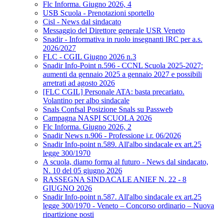
Flc Informa. Giugno 2026, 4
USB Scuola - Prenotazioni sportello
Cisl - News dal sindacato
Messaggio del Direttore generale USR Veneto
Snadir - Informativa in ruolo insegnanti IRC per a.s.
2026/2027
FLC - CGIL Giugno 2026 n.3
Snadir Info-Point n.596 - CCNL Scuola 2025-2027:
aumenti da gennaio 2025 a gennaio 2027 e possibili
arretrati ad agosto 2026
[FLC CGIL] Personale ATA: basta precariato.
Volantino per albo sindacale
Snals Confsal Posizione Snals su Passweb
Campagna NASPI SCUOLA 2026
Flc Informa. Giugno 2026, 2
Snadir News n.906 - Professione i.r. 06/2026
Snadir Info-point n.589. All'albo sindacale ex art.25
legge 300/1970
A scuola, diamo forma al futuro - News dal sindacato,
N. 10 del 05 giugno 2026
RASSEGNA SINDACALE ANIEF N. 22 - 8
GIUGNO 2026
Snadir Info-point n.587. All'albo sindacale ex art.25
legge 300/1970 - Veneto – Concorso ordinario – Nuova
ripartizione posti