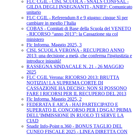
FLC CGIL - CISL SCUOLA - SNALS CONFSAL -
GILDA DEGLI INSEGNANTI - ANIEF: Comunicato
unitario
FLC CGIL - Referendum 8 e 9 giugno: cinque Sì per
cambiare in meglio l’Italia
COBAS - Comitati di Base della Scuola del VENETO
- RICORSO “anno 2013”: la Cassazione sta col
ministero
Flc Informa. Maggio 2025, 3
CISL SCUOLA VERONA - RECUPERO ANNO
2013: una decisione a metà, che conferma l'ingiustizia e
introduce iniquità!
RASSEGNA SINDACALE N. 21 - 26 MAGGIO
2025
FLC CGIL Verona: RICORSO 2013: BRUTTA
NOTIZIA! LA SUPREMA CORTE DI
CASSAZIONE HA DECISO: NON SI POSSONO
FARE I RICORSI PER IL RECUPERO DEL 2013
Flc Informa. Maggio 2025, 2
FEDERATA E AICA - HAI PARTECIPATO E
SUPERATO IL CONCORSO PER I DSGA? PRIMA
DELL’IMMISSIONE IN RUOLO TI SERVE LA
CIAD
Snadir Info-Point n.360 - BONUS TAGLIO DEL
CUNEO FISCALE 2025 - LINEA DIRETTA CON