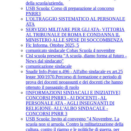
della scuola/azienda.
USB Scuola: Corso di preparazione al concorso
PNRR3
L'OLTRAGGIO SISTEMATICO AL PERSONALE
ATA
SERVIZIO MILITARE PER GLI ATA- VITTORIA
AL TRIBUNALE DI ROMA E CONDANNA IL
MINISTERO ALLE SPESE DI SOCCOMBENZA
Flc Informa. Ottobre 2025, 5
comunicato sindacale Cobas Scuola 4 novembre
Cisl scuola presenta "A scuola, diamo forma al futuro -
News dal sindacato"
comunicazione sindacale
Snadir Info-Point n.496 - All'albo sindacale ex art.25
legge 300/1970.Percorso di formazione e periodo di
prova dei docenti neoassunti e dei docenti che hanno
ottenuto il passaggio di ruolo
[INFORMAZIONI SINDACALI E INIZIATIVE]
CONCORSI PNRR3 - AI DOCENTI - AL
PERSONALE ATA - AGLI INSEGNANTI DI
RELIGIONE- ALL'ALBO SINDACALE -
CONCORSI PNRR 3
USB Scuola: Invito al convegno "4 Novembre. La
scuola non si arruola. Contro la militarizzazione della
cultura, contro il riarmo e le politiche di guerra, per