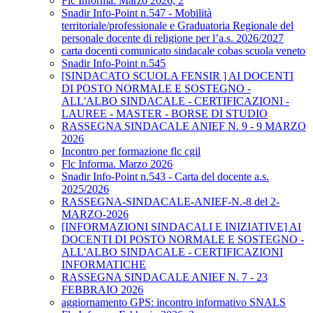
Flc Informa. Marzo 2026, 2
Snadir Info-Point n.547 - Mobilità
territoriale/professionale e Graduatoria Regionale del
personale docente di religione per l’a.s. 2026/2027
carta docenti comunicato sindacale cobas scuola veneto
Snadir Info-Point n.545
[SINDACATO SCUOLA FENSIR ] AI DOCENTI
DI POSTO NORMALE E SOSTEGNO -
ALL'ALBO SINDACALE - CERTIFICAZIONI -
LAUREE - MASTER - BORSE DI STUDIO
RASSEGNA SINDACALE ANIEF N. 9 - 9 MARZO
2026
Incontro per formazione flc cgil
Flc Informa. Marzo 2026
Snadir Info-Point n.543 - Carta del docente a.s.
2025/2026
RASSEGNA-SINDACALE-ANIEF-N.-8 del 2-
MARZO-2026
[INFORMAZIONI SINDACALI E INIZIATIVE] AI
DOCENTI DI POSTO NORMALE E SOSTEGNO -
ALL'ALBO SINDACALE - CERTIFICAZIONI
INFORMATICHE
RASSEGNA SINDACALE ANIEF N. 7 - 23
FEBBRAIO 2026
aggiornamento GPS: incontro informativo SNALS