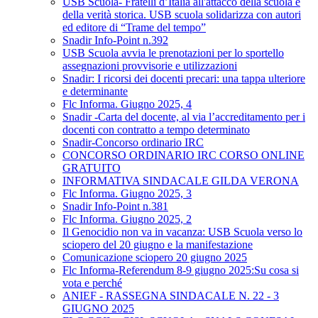
USB Scuola- Fratelli d’Italia all'attacco della scuola e
della verità storica. USB scuola solidarizza con autori
ed editore di “Trame del tempo”
Snadir Info-Point n.392
USB Scuola avvia le prenotazioni per lo sportello
assegnazioni provvisorie e utilizzazioni
Snadir: I ricorsi dei docenti precari: una tappa ulteriore
e determinante
Flc Informa. Giugno 2025, 4
Snadir -Carta del docente, al via l’accreditamento per i
docenti con contratto a tempo determinato
Snadir-Concorso ordinario IRC
CONCORSO ORDINARIO IRC CORSO ONLINE
GRATUITO
INFORMATIVA SINDACALE GILDA VERONA
Flc Informa. Giugno 2025, 3
Snadir Info-Point n.381
Flc Informa. Giugno 2025, 2
Il Genocidio non va in vacanza: USB Scuola verso lo
sciopero del 20 giugno e la manifestazione
Comunicazione sciopero 20 giugno 2025
Flc Informa-Referendum 8-9 giugno 2025:Su cosa si
vota e perché
ANIEF - RASSEGNA SINDACALE N. 22 - 3
GIUGNO 2025