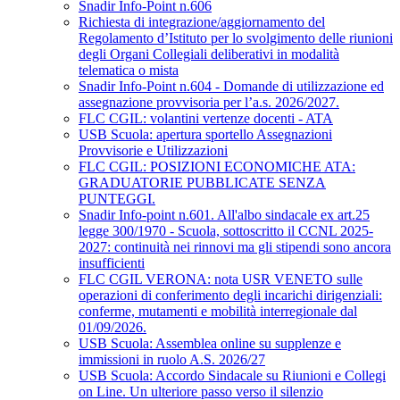
Snadir Info-Point n.606
Richiesta di integrazione/aggiornamento del
Regolamento d’Istituto per lo svolgimento delle riunioni
degli Organi Collegiali deliberativi in modalità
telematica o mista
Snadir Info-Point n.604 - Domande di utilizzazione ed
assegnazione provvisoria per l’a.s. 2026/2027.
FLC CGIL: volantini vertenze docenti - ATA
USB Scuola: apertura sportello Assegnazioni
Provvisorie e Utilizzazioni
FLC CGIL: POSIZIONI ECONOMICHE ATA:
GRADUATORIE PUBBLICATE SENZA
PUNTEGGI.
Snadir Info-point n.601. All'albo sindacale ex art.25
legge 300/1970 - Scuola, sottoscritto il CCNL 2025-
2027: continuità nei rinnovi ma gli stipendi sono ancora
insufficienti
FLC CGIL VERONA: nota USR VENETO sulle
operazioni di conferimento degli incarichi dirigenziali:
conferme, mutamenti e mobilità interregionale dal
01/09/2026.
USB Scuola: Assemblea online su supplenze e
immissioni in ruolo A.S. 2026/27
USB Scuola: Accordo Sindacale su Riunioni e Collegi
on Line. Un ulteriore passo verso il silenzio