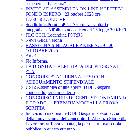
sostenere la Palestina"
INVITO AD ASSEMBLEA ON LINE ISCRITTE/I
FONDO ESPERO - 23 ottobre 2025 ore
17.00_SCUOLE_VR
Snadir Info-Point n.495 - Assistenza sanitaria
integrativa - All'albo sindacale ex art.25 legge 300/1970
FLC CGIL Locandina PNRR3
News Gilda Verona
RASSEGNA SINDACALE ANIEF N. 29 - 20
OTTOBRE 2025
Anief
Flc Informa.
LA DIGNITA' CALPESTATA DEL PERSONALE
ATA
CONCORSI ATA TRIENNALI? SI CON
ADEGUAMENTO STIPENDIALE
USB: Assemblea online aperta. DDL Gasparri:
conoscerlo per combatterlo
CONCORSO PNRR3 DOCENTI SECONDARIA I e
II GRADO … PREPARIAMOCI ALLA PROVA
SCRITTA
Indicazioni nazionali e DDL Gasparri: stessa faccia
della nuova scuola del ventennio. L’Alleanza Studenti-
Lavoratori rafforza la battaglia per una nuova scuola
pubblica in questo autunno