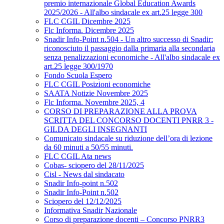
premio internazionale Global Education Awards
2025/2026 - All'albo sindacale ex art.25 legge 300
FLC CGIL Dicembre 2025
Flc Informa. Dicembre 2025
Snadir Info-Point n.504 - Un altro successo di Snadir:
riconosciuto il passaggio dalla primaria alla secondaria
senza penalizzazioni economiche - All'albo sindacale ex
art.25 legge 300/1970
Fondo Scuola Espero
FLC CGIL Posizioni economiche
SAATA Notizie Novembre 2025
Flc Informa. Novembre 2025, 4
CORSO DI PREPARAZIONE ALLA PROVA
SCRITTA DEL CONCORSO DOCENTI PNRR 3 -
GILDA DEGLI INSEGNANTI
Comunicato sindacale su riduzione dell’ora di lezione
da 60 minuti a 50/55 minuti.
FLC CGIL Ata news
Cobas- sciopero del 28/11/2025
Cisl - News dal sindacato
Snadir Info-point n.502
Snadir Info-Point n.502
Sciopero del 12/12/2025
Informativa Snadir Nazionale
Corso di preparazione docenti – Concorso PNRR3