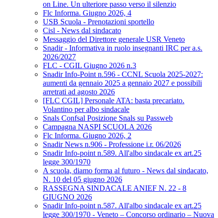
on Line. Un ulteriore passo verso il silenzio
Flc Informa. Giugno 2026, 4
USB Scuola - Prenotazioni sportello
Cisl - News dal sindacato
Messaggio del Direttore generale USR Veneto
Snadir - Informativa in ruolo insegnanti IRC per a.s.
2026/2027
FLC - CGIL Giugno 2026 n.3
Snadir Info-Point n.596 - CCNL Scuola 2025-2027:
aumenti da gennaio 2025 a gennaio 2027 e possibili
arretrati ad agosto 2026
[FLC CGIL] Personale ATA: basta precariato.
Volantino per albo sindacale
Snals Confsal Posizione Snals su Passweb
Campagna NASPI SCUOLA 2026
Flc Informa. Giugno 2026, 2
Snadir News n.906 - Professione i.r. 06/2026
Snadir Info-point n.589. All'albo sindacale ex art.25
legge 300/1970
A scuola, diamo forma al futuro - News dal sindacato,
N. 10 del 05 giugno 2026
RASSEGNA SINDACALE ANIEF N. 22 - 8
GIUGNO 2026
Snadir Info-point n.587. All'albo sindacale ex art.25
legge 300/1970 - Veneto – Concorso ordinario – Nuova