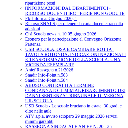
ripartizione posti
[INFORMAZIONI DAL DIPARTIMENTO] -
RICORSO DOCENTI IRC - FERIE NON GODUTE
Flc Informa. Giugno 2026, 1
Ricorso SNALS per ottenere la carta docente: raccolta
adesioni
Cisl Scuola news n. 10 05 giugno 2026
Esonero per la partecipazione al Convegno Orizzonte
Partenza
USB SCUOLA, OSA E CAMBIARE ROTTA -
TAVOLA ROTONDA: INDICAZIONI NAZIONALI
E TRASFORMAZIONE DELLA SCUOLA. UNA
VICENDA ESEMPLARE
Anief Rassegna n.21/2026
Snadir Info-Point n.583
Snadir Info-Point n.584
ABUSO CONTRATTI A TERMINE
CONDANNATO IL MIM AL RISARCIMENTO DEI
DANNI SENTENZA TRIBNUNALE DI VERONA
UIL SCUOLA
USB Scuola - Le scuole bruciano in estate: 30 gradi e
oltre nelle aule
ATV s.p.a. avviso sciopero 29 maggio 2026 servizi
minimi garantiti
RASSEGNA SINDACALE ANIEF N. 20 - 25