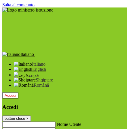
Salta al contenuto
Italiano
Italiano
English
عربى
Shqiptare
Română
Accedi
Accedi
button close
×
Nome Utente