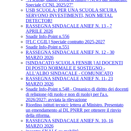
Speciale CCNL 2025/27"
USB SCUOLA: PER UNA SCUOLA SICURA
SERVONO INVESTIMENTI, NON METAL
DETECTOR!
RASSEGNA SINDACALE ANIEF N. 13 - 7
APRILE 2026
Snadir Info-Point n.556
[FLC CGIL] Speciale contratto 2025-2027
Snadir Info-Point n.551
RASSEGNA SINDACALE ANIEF N. 12 - 30
MARZO 2026
[SINDACATO SCUOLA FENSIR ] AI DOCENTI
DI POSTO NORMALE E SOSTEGNO -
ALL'ALBO SINDACALE - COMUNICATO
RASSEGNA SINDACALE ANIEF N. 11- 23
MARZO 2026
Snadir Info-Point n.548 - Organico di diritto dei docenti
di religione (di ruolo e non di ruolo) per l'a.s.
2026/2027: avviata la rilevazione
Riordino istituti tecnici: lettera al Ministro. Presentato
un emendamento al DL PNRR per ottenere il rinvio
della riforma.
RASSEGNA SINDACALE ANIEF N. 10- 16
MARZO 2026