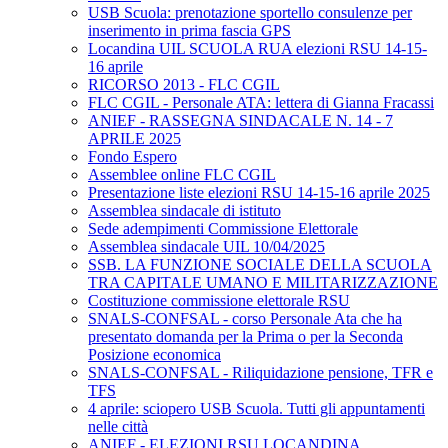
USB Scuola: prenotazione sportello consulenze per
inserimento in prima fascia GPS
Locandina UIL SCUOLA RUA elezioni RSU 14-15-
16 aprile
RICORSO 2013 - FLC CGIL
FLC CGIL - Personale ATA: lettera di Gianna Fracassi
ANIEF - RASSEGNA SINDACALE N. 14 - 7
APRILE 2025
Fondo Espero
Assemblee online FLC CGIL
Presentazione liste elezioni RSU 14-15-16 aprile 2025
Assemblea sindacale di istituto
Sede adempimenti Commissione Elettorale
Assemblea sindacale UIL 10/04/2025
SSB. LA FUNZIONE SOCIALE DELLA SCUOLA
TRA CAPITALE UMANO E MILITARIZZAZIONE
Costituzione commissione elettorale RSU
SNALS-CONFSAL - corso Personale Ata che ha
presentato domanda per la Prima o per la Seconda
Posizione economica
SNALS-CONFSAL - Riliquidazione pensione, TFR e
TFS
4 aprile: sciopero USB Scuola. Tutti gli appuntamenti
nelle città
ANIEF - ELEZIONI RSU LOCANDINA