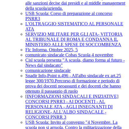
alle sanzioni decise dai presidi e al middle management
della scuola/azienda.
USB Scuola: Corso di preparazione al concorso
PNRR3
L'OLTRAGGIO SISTEMATICO AL PERSONALE
ATA
SERVIZIO MILITARE PER GLI ATA- VITTORIA
AL TRIBUNALE DI ROMA E CONDANNA IL
MINISTERO ALLE SPESE DI SOCCOMBENZA
Flc Informa. Ottobre 2025, 5
comunicato sindacale Cobas Scuola 4 novembre
Cisl scuola presenta "A scuola, diamo forma al futuro -
News dal sindacato"
comunicazione sindacale
Snadir Info-Point n.496 - All'albo sindacale ex art.25
legge 300/1970.Percorso di formazione e periodo di
prova dei docenti neoassunti e dei docenti che hanno
ottenuto il passaggio di ruolo
[INFORMAZIONI SINDACALI E INIZIATIVE]
CONCORSI PNRR3 - AI DOCENTI - AL
PERSONALE ATA - AGLI INSEGNANTI DI
RELIGIONE- ALL'ALBO SINDACALE -
CONCORSI PNRR 3
USB Scuola: Invito al convegno "4 Novembre. La
scuola non si arruola. Contro la militarizzazione della