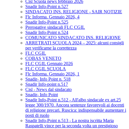
Cisl Scuola news febbraio 2026
Snadir Info-Point n.527
SINDACATO INS. RELIGIONE - SAIR NOTIZIE
Flc Informa. Gennaio 2026, 4
Snadir Info-Point n.525
Prerogative sindacali FLC CGIL
Snadir Info-Point n.524
COMUNICATO SINDACATO INS. RELIGIONE
ARRETRATI SCUOLA 2024 – 2025: alcuni consigli
per verificarne la correttezza
FLC CGIL
COBAS VENETO
FLC CGIL Gennaio 2026
FLC CGIL SCUOLA
Flc Informa. Gennaio 2026, 1
Snadir- Info Point n. 518
Snadir Info-point n.517
Cisl - News dal sindacato
Snadir- Info Point
Snadir Info-Point n.512 - All'albo sindacale ex art.25
legge 300/1970. Ancora sentenze favorevoli ai docenti
di religione precari. Ruscica: indispensabile aumentare i
posti di ruolo
Snadir Info-Point n.513 - La nostra iscritta Maria
Raspatelli vince per la seconda volta un prestigioso