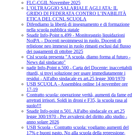
FLC-CGIL Novembre 2025
L’OLTRAGGIO SALARIALE AGLI ATA: IL
GRIDO DI FEDERATA CONTRO L’INABILITÀ
ETICA DEL CCNL SCUOLA
Difendiamo la libertà di insegnamento e di formazione
nella scuola pubblica statale
Snadir Info-Point n.499 - Monitoraggio liquidazioni
NoiPA – Docenti neoimmessi in ruolo. Docenti di
religione neo immessi in ruolo rimasti esclusi dal flusso
dei pagamenti di ottobre 2025
Cisl scuola presenta "A scuola, diamo forma al futuro -
News dal sindacato"
nadir Info-Point n.500 - Carta del Docente: inaccettabili
ritardi, si trovi soluzione per usare immediatamente i
residui - All'albo sindacale ex art.25 legge 300/1970
USB SCUOLA - Assemblea online 14 novembre ore
17-19
Contratto scuola: operazione verità, aumenti da fame ed
arretrati irrisori. Soldi in droni e F35, la scuola rasa al
suolo!!!
Snadir Info-point n.501. All'albo sindacale ex art.25
legge 300/1970 - Per avvalersi del diritto allo studio -
anno solare 2026
USB Scuola - Contratto scuola: vogliamo aumenti del
17% e buoni pasto. No alla scuola della repressione,