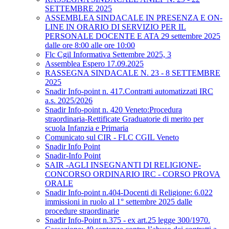
SETTEMBRE 2025
ASSEMBLEA SINDACALE IN PRESENZA E ON-
LINE IN ORARIO DI SERVIZIO PER IL
PERSONALE DOCENTE E ATA 29 settembre 2025
dalle ore 8:00 alle ore 10:00
Flc Cgil Informativa Settembre 2025, 3
Assemblea Espero 17.09.2025
RASSEGNA SINDACALE N. 23 - 8 SETTEMBRE
2025
Snadir Info-point n. 417.Contratti automatizzati IRC
a.s. 2025/2026
Snadir Info-point n. 420 Veneto:Procedura
straordinaria-Rettificate Graduatorie di merito per
scuola Infanzia e Primaria
Comunicato sul CIR - FLC CGIL Veneto
Snadir Info Point
Snadir-Info Point
SAIR -AGLI INSEGNANTI DI RELIGIONE-
CONCORSO ORDINARIO IRC - CORSO PROVA
ORALE
Snadir Info-point n.404-Docenti di Religione: 6.022
immissioni in ruolo al 1° settembre 2025 dalle
procedure straordinarie
Snadir Info-Point n.375 - ex art.25 legge 300/1970.