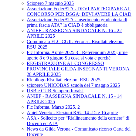
Sciopero 7 maggio 2025
Associazione FederATA - DEVI PARTECIPARE AL
CONCORSO PER DSGA; DEVI AVERE LA CIAD
Associazione FederATA - inserimento graduatoria di
prima fascia ATA? la CIAD è obbligatoria
ANIEF - RASSEGNA SINDACALE N. 16 - 22
APRILE 2025
Comunicato FLC CGIL Verona - Risultati elezioni
RSU 2025
Flc Informa. Aprile 2025 3 - Referendum 2025, urne
aperte 8 e 9 giugno Su cosa si vota e perché
REGISTRAZIONE AL CONGRESSO
PROVINCIALE GILDA INSEGNANTI VERONA
28 APRILE 2025
Riepilogo Risultati elezioni RSU 2025
sciopero UNICOBAS scuola del 7 maggio 2025
USB e CUB Sciopero Invalsi
ANIEF - RASSEGNA SINDACALE N. 15 - 14
APRILE 2025
Flc Informa. Marzo 2025, 2
Anief Veneto - Elezioni RSU 14 -15 e 16 aprile
ASA - Sollecito per “Riallineamento della carriera” di
Docenti ed ATA
News da Gilda Verona - Comunicato ricorso Carta del
Docente