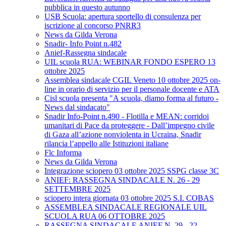
pubblica in questo autunno
USB Scuola: apertura sportello di consulenza per
iscrizione al concorso PNRR3
News da Gilda Verona
Snadir- Info Point n.482
Anief-Rassegna sindacale
UIL scuola RUA: WEBINAR FONDO ESPERO 13
ottobre 2025
Assemblea sindacale CGIL Veneto 10 ottobre 2025 on-
line in orario di servizio per il personale docente e ATA
Cisl scuola presenta "A scuola, diamo forma al futuro -
News dal sindacato"
Snadir Info-Point n.490 - Flotilla e MEAN: corridoi
umanitari di Pace da proteggere - Dall’impegno civile
di Gaza all’azione nonviolenta in Ucraina, Snadir
rilancia l’appello alle Istituzioni italiane
Flc Informa
News da Gilda Verona
Integrazione sciopero 03 ottobre 2025 SSPG classe 3C
ANIEF: RASSEGNA SINDACALE N. 26 - 29
SETTEMBRE 2025
sciopero intera giornata 03 ottobre 2025 S.I. COBAS
ASSEMBLEA SINDACALE REGIONALE UIL
SCUOLA RUA 06 OTTOBRE 2025
RASSEGNA SINDACALE ANIEF N. 29 - 22