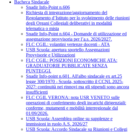
Bacheca Sindacale
Snadir Info-Point n.606
Richiesta di integrazione/aggiornamento del
Regolamento d’Istituto per lo svolgimento delle riunioni
degli Organi Collegiali deliberativi in modalità
telematica o mista
Snadir Info-Point n.604 - Domande di utilizzazione ed
assegnazione provvisoria per l’a.s. 2026/2027.
FLC CGIL: volantini vertenze docenti - ATA
USB Scuola: apertura sportello Assegnazioni
Provvisorie e Utilizzazioni
FLC CGIL: POSIZIONI ECONOMICHE ATA:
GRADUATORIE PUBBLICATE SENZA
PUNTEGGI.
Snadir Info-point n.601. All'albo sindacale ex art.25
legge 300/1970 - Scuola, sottoscritto il CCNL 2025-
2027: continuità nei rinnovi ma gli stipendi sono ancora
insufficienti
FLC CGIL VERONA: nota USR VENETO sulle
operazioni di conferimento degli incarichi dirigenziali:
conferme, mutamenti e mobilità interregionale dal
01/09/2026.
USB Scuola: Assemblea online su supplenze e
immissioni in ruolo A.S. 2026/27
USB Scuola: Accordo Sindacale su Riunioni e Collegi