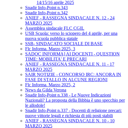
14/15/16 aprile 2025
Snadir Info-Point n.343
Snadir Info-Point n.342
ANIEF - RASSEGNA SINDACALE N. 12 - 24
MARZO 2025
Assemblea sindacale FLC CGIL
USB Scuola: verso lo sciopero del 4 aprile, per una
nuova scuola pubblica statale
SSB- SINDACATO SOCIALE DI BASE
Flc Informa. Marzo 2025, 3
SADOC INFORMA] AI DOCENTI - QUESTION
TIME: MOBILITA' E PRECARI
ANIEF - RASSEGNA SINDACALE N. 11 - 17
MARZO 2025
SAIR NOTIZIE - CONCORSO IRC: ANCORA IN
FASE DI STALLO IN ALCUNE REGIONI
Flc Informa. Marzo 2025, 2
News da Gilda Verona
Snadir Info-Point n.338 - Le Nuove Indicazioni
Nazionali? La proposta della Bibbia è uno specchio per
le allodole!
Snadir Info-Point n.337 - Docenti di religione precari:
nuove vittorie legali e richiesta di più posti stabili
ANIEF - RASSEGNA SINDACALE N. 10 - 10
MARZO 2025