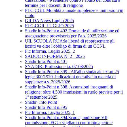
Cassazione: 49 sentenze contro l’abuso dei contratti a
termine per i docenti di religione
FLC CGIL Mobilità annuale supplenze e immissioni in
ruolo
GILDA News Luglio 2025
FLC-CGIL LUGLIO 2025
Snadir Info-Point n.402 Domande di utilizzazione ed
assegnazione provvisoria per l’a.s. 2025/2026
UIL SCUOLA RUA:la libertà di rappresentare gli
iscritti va oltre l'obbligo di firma di un CCNL
Flc Informa. Luglio 2025, 2
SADOC INFORMA N. 2 - 2025
Snadir Info-Point n.401
SNADIR- Professione i.r. 07-08/2025
Snadir Info-Point n.399 - All'albo sindacale ex art.25
legge 300/1970. Indicazioni operative in materia di
supplenze a.s. 2025/2026
Snadir Info-Point n.398. Assunzioni insegnanti di
religione: oltre 4.500 immissioni in ruolo previste per il
1° settembre 2025
Snadir- Info Point
Snadir Info-Point n.395
Flc Informa. Luglio 2025, 1
Snadir Info-Point n.394.Scuola, audizione VII
commissione, FGU: vogliamo confronto aperto e