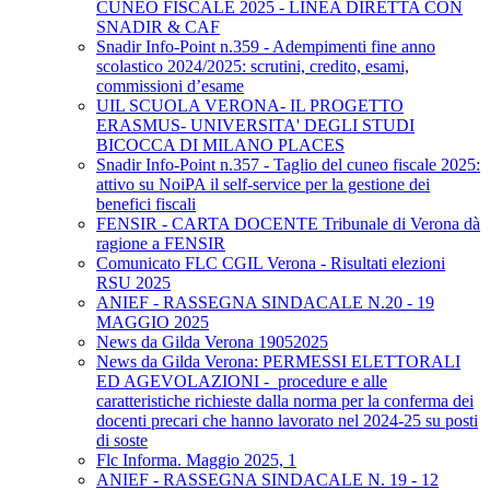
CUNEO FISCALE 2025 - LINEA DIRETTA CON
SNADIR & CAF
Snadir Info-Point n.359 - Adempimenti fine anno
scolastico 2024/2025: scrutini, credito, esami,
commissioni d’esame
UIL SCUOLA VERONA- IL PROGETTO
ERASMUS- UNIVERSITA' DEGLI STUDI
BICOCCA DI MILANO PLACES
Snadir Info-Point n.357 - Taglio del cuneo fiscale 2025:
attivo su NoiPA il self-service per la gestione dei
benefici fiscali
FENSIR - CARTA DOCENTE Tribunale di Verona dà
ragione a FENSIR
Comunicato FLC CGIL Verona - Risultati elezioni
RSU 2025
ANIEF - RASSEGNA SINDACALE N.20 - 19
MAGGIO 2025
News da Gilda Verona 19052025
News da Gilda Verona: PERMESSI ELETTORALI
ED AGEVOLAZIONI - procedure e alle
caratteristiche richieste dalla norma per la conferma dei
docenti precari che hanno lavorato nel 2024-25 su posti
di soste
Flc Informa. Maggio 2025, 1
ANIEF - RASSEGNA SINDACALE N. 19 - 12