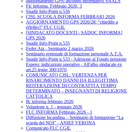
aggiornamento GPS: incontro informativo SNALS
Flc Informa. Febbraio 2026, 3
Snadir Info-Point n.536
CISL SCUOLA INFORMA FEBBRAIO 2026
AGGIORNAMENTO GPS 2026/28: “chiedilo a
effellecì” FLC CGIL
[SINDACATO DOCENTI - SADOC INFORMA]
GPS 2026
Snadir Info-Point n.535
Feder Ata - Seminario 2 marzo 2026
Seminario regionale di formazione personale A.T.A.
Snadir Info-Point n.533 - Adesione al Fondo pensione
Espero: indicazioni operative - All'albo sindacale ex
art.25 legge 300/1970
COMUNICATO CISL: VERTENZA PER
RISARCIMENTO DANNI DA ILLEGITTIMA
REITERAZIONE DI CONTRATTI A TEMPO
DETERMINATO – INSEGNANTI DI RELIGIONE
CATTOLICA
flc informa febbraio 2026
Volantone n. 1 - gennaio 2026
FLC INFORMA Febbraio 2026 - 1
Diffusione locandina – Seminario di formazione “La
scuola del NOI” - ANIEF VERONA
Comunicato FLC CGIL