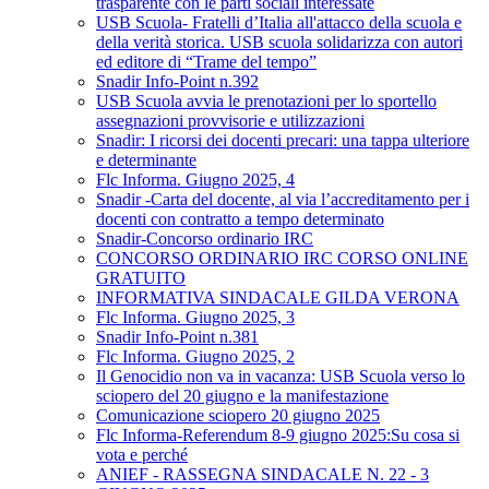
trasparente con le parti sociali interessate
USB Scuola- Fratelli d’Italia all'attacco della scuola e
della verità storica. USB scuola solidarizza con autori
ed editore di “Trame del tempo”
Snadir Info-Point n.392
USB Scuola avvia le prenotazioni per lo sportello
assegnazioni provvisorie e utilizzazioni
Snadir: I ricorsi dei docenti precari: una tappa ulteriore
e determinante
Flc Informa. Giugno 2025, 4
Snadir -Carta del docente, al via l’accreditamento per i
docenti con contratto a tempo determinato
Snadir-Concorso ordinario IRC
CONCORSO ORDINARIO IRC CORSO ONLINE
GRATUITO
INFORMATIVA SINDACALE GILDA VERONA
Flc Informa. Giugno 2025, 3
Snadir Info-Point n.381
Flc Informa. Giugno 2025, 2
Il Genocidio non va in vacanza: USB Scuola verso lo
sciopero del 20 giugno e la manifestazione
Comunicazione sciopero 20 giugno 2025
Flc Informa-Referendum 8-9 giugno 2025:Su cosa si
vota e perché
ANIEF - RASSEGNA SINDACALE N. 22 - 3