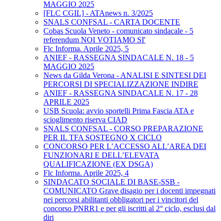
MAGGIO 2025
[FLC CGIL] - ATAnews n. 3/2025
SNALS CONFSAL - CARTA DOCENTE
Cobas Scuola Veneto - comunicato sindacale - 5
referendum NOI VOTIAMO SI'
Flc Informa. Aprile 2025, 5
ANIEF - RASSEGNA SINDACALE N. 18 - 5
MAGGIO 2025
News da Gilda Verona - ANALISI E SINTESI DEI
PERCORSI DI SPECIALIZZAZIONE INDIRE
ANIEF - RASSEGNA SINDACALE N. 17 - 28
APRILE 2025
USB Scuola: avvio sportelli Prima Fascia ATA e
scioglimento riserva CIAD
SNALS CONFSAL - CORSO PREPARAZIONE
PER IL TFA SOSTEGNO X CICLO
CONCORSO PER L’ACCESSO ALL’AREA DEI
FUNZIONARI E DELL’ELEVATA
QUALIFICAZIONE (EX DSGA)
Flc Informa. Aprile 2025, 4
SINDACATO SOCIALE DI BASE-SSB -
COMUNICATO Grave disagio per i docenti impegnati
nei percorsi abilitanti obbligatori per i vincitori del
concorso PNRR1 e per gli iscritti al 2° ciclo, esclusi dal
diri