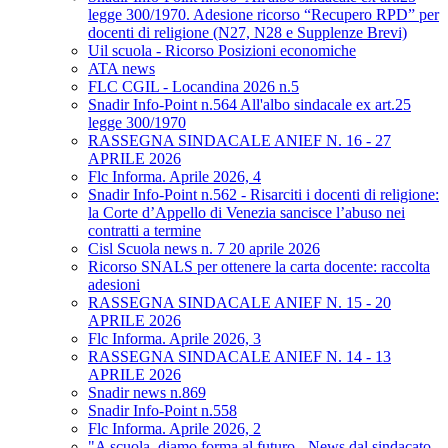
legge 300/1970. Adesione ricorso “Recupero RPD” per
docenti di religione (N27, N28 e Supplenze Brevi)
Uil scuola - Ricorso Posizioni economiche
ATA news
FLC CGIL - Locandina 2026 n.5
Snadir Info-Point n.564 All'albo sindacale ex art.25
legge 300/1970
RASSEGNA SINDACALE ANIEF N. 16 - 27
APRILE 2026
Flc Informa. Aprile 2026, 4
Snadir Info-Point n.562 - Risarciti i docenti di religione:
la Corte d’Appello di Venezia sancisce l’abuso nei
contratti a termine
Cisl Scuola news n. 7 20 aprile 2026
Ricorso SNALS per ottenere la carta docente: raccolta
adesioni
RASSEGNA SINDACALE ANIEF N. 15 - 20
APRILE 2026
Flc Informa. Aprile 2026, 3
RASSEGNA SINDACALE ANIEF N. 14 - 13
APRILE 2026
Snadir news n.869
Snadir Info-Point n.558
Flc Informa. Aprile 2026, 2
"A scuola, diamo forma al futuro - News dal sindacato.