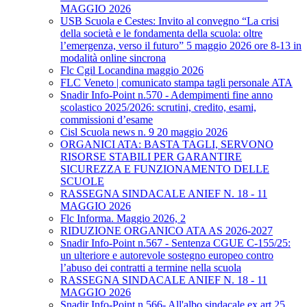
MAGGIO 2026
USB Scuola e Cestes: Invito al convegno “La crisi
della società e le fondamenta della scuola: oltre
l’emergenza, verso il futuro” 5 maggio 2026 ore 8-13 in
modalità online sincrona
Flc Cgil Locandina maggio 2026
FLC Veneto | comunicato stampa tagli personale ATA
Snadir Info-Point n.570 - Adempimenti fine anno
scolastico 2025/2026: scrutini, credito, esami,
commissioni d’esame
Cisl Scuola news n. 9 20 maggio 2026
ORGANICI ATA: BASTA TAGLI, SERVONO
RISORSE STABILI PER GARANTIRE
SICUREZZA E FUNZIONAMENTO DELLE
SCUOLE
RASSEGNA SINDACALE ANIEF N. 18 - 11
MAGGIO 2026
Flc Informa. Maggio 2026, 2
RIDUZIONE ORGANICO ATA AS 2026-2027
Snadir Info-Point n.567 - Sentenza CGUE C‑155/25:
un ulteriore e autorevole sostegno europeo contro
l’abuso dei contratti a termine nella scuola
RASSEGNA SINDACALE ANIEF N. 18 - 11
MAGGIO 2026
Snadir Info-Point n.566- All'albo sindacale ex art.25