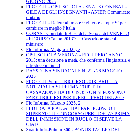
GIUGNO 2025
FLC CGIL - CISL SCUOLA - SNALS CONFSAL -
GILDA DEGLI INSEGNANTI - ANIEF: Comunicato
unitario
FLC CGIL - Referendum 8 e 9 giugno: cinque Sì per
cambiare in meglio l’Italia
COBAS - Comitati di Base della Scuola del VENETO
- RICORSO “anno 2013”: la Cassazione sta col
ministero
Flc Informa. Maggio 2025, 3
CISL SCUOLA VERONA - RECUPERO ANNO
2013: una decisione a metà, che conferma l'ingiustizia e
introduce iniquità!
RASSEGNA SINDACALE N. 21 - 26 MAGGIO
2025
FLC CGIL Verona: RICORSO 2013: BRUTTA
NOTIZIA! LA SUPREMA CORTE DI
CASSAZIONE HA DECISO: NON SI POSSONO
FARE I RICORSI PER IL RECUPERO DEL 2013
Flc Informa. Maggio 2025, 2
FEDERATA E AICA - HAI PARTECIPATO E
SUPERATO IL CONCORSO PER I DSGA? PRIMA
DELL’IMMISSIONE IN RUOLO TI SERVE LA
CIAD
Snadir Info-Point n.360 - BONUS TAGLIO DEL