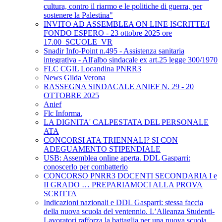
cultura, contro il riarmo e le politiche di guerra, per
sostenere la Palestina"
INVITO AD ASSEMBLEA ON LINE ISCRITTE/I
FONDO ESPERO - 23 ottobre 2025 ore
17.00_SCUOLE_VR
Snadir Info-Point n.495 - Assistenza sanitaria
integrativa - All'albo sindacale ex art.25 legge 300/1970
FLC CGIL Locandina PNRR3
News Gilda Verona
RASSEGNA SINDACALE ANIEF N. 29 - 20
OTTOBRE 2025
Anief
Flc Informa.
LA DIGNITA' CALPESTATA DEL PERSONALE
ATA
CONCORSI ATA TRIENNALI? SI CON
ADEGUAMENTO STIPENDIALE
USB: Assemblea online aperta. DDL Gasparri:
conoscerlo per combatterlo
CONCORSO PNRR3 DOCENTI SECONDARIA I e
II GRADO … PREPARIAMOCI ALLA PROVA
SCRITTA
Indicazioni nazionali e DDL Gasparri: stessa faccia
della nuova scuola del ventennio. L’Alleanza Studenti-
Lavoratori rafforza la battaglia per una nuova scuola