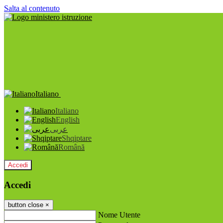
Salta al contenuto
Italiano
Italiano
English
عربى
Shqiptare
Română
Accedi
Accedi
button close
×
Nome Utente