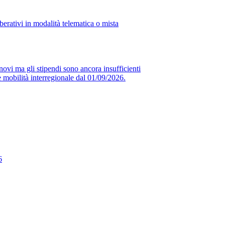
erativi in modalità telematica o mista
novi ma gli stipendi sono ancora insufficienti
obilità interregionale dal 01/09/2026.
6