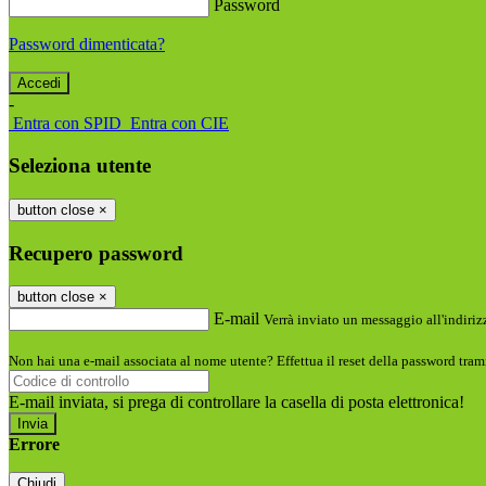
Password
Password dimenticata?
-
Entra con SPID
Entra con CIE
Seleziona utente
button close
×
Recupero password
button close
×
E-mail
Verrà inviato un messaggio all'indirizz
Non hai una e-mail associata al nome utente? Effettua il reset della password tram
E-mail inviata, si prega di controllare la casella di posta elettronica!
Errore
Chiudi