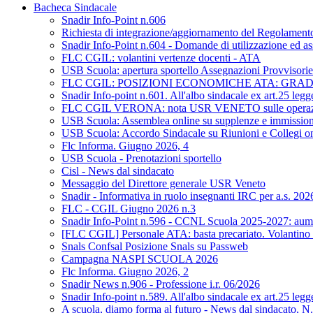
Bacheca Sindacale
Snadir Info-Point n.606
Richiesta di integrazione/aggiornamento del Regolamento d
Snadir Info-Point n.604 - Domande di utilizzazione ed as
FLC CGIL: volantini vertenze docenti - ATA
USB Scuola: apertura sportello Assegnazioni Provvisorie 
FLC CGIL: POSIZIONI ECONOMICHE ATA: GRA
Snadir Info-point n.601. All'albo sindacale ex art.25 leg
FLC CGIL VERONA: nota USR VENETO sulle operazioni di 
USB Scuola: Assemblea online su supplenze e immission
USB Scuola: Accordo Sindacale su Riunioni e Collegi on L
Flc Informa. Giugno 2026, 4
USB Scuola - Prenotazioni sportello
Cisl - News dal sindacato
Messaggio del Direttore generale USR Veneto
Snadir - Informativa in ruolo insegnanti IRC per a.s. 20
FLC - CGIL Giugno 2026 n.3
Snadir Info-Point n.596 - CCNL Scuola 2025-2027: aumen
[FLC CGIL] Personale ATA: basta precariato. Volantino 
Snals Confsal Posizione Snals su Passweb
Campagna NASPI SCUOLA 2026
Flc Informa. Giugno 2026, 2
Snadir News n.906 - Professione i.r. 06/2026
Snadir Info-point n.589. All'albo sindacale ex art.25 leg
A scuola, diamo forma al futuro - News dal sindacato, N