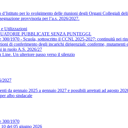
’Istituto per lo svolgimento delle riunioni degli Organi Collegiali delib
segnazione provvisoria per l’a.s. 2026/2027.
e Utilizzazioni
DUATORIE PUBBLICATE SENZA PUNTEGGI.
ge 300/1970 - Scuola, sottoscritto il CCNL 2025-2027: continuità nei rin
conferimento degli incarichi dirigenziali: conferme, mutamenti e m
i in ruolo A.S. 2026/27
ine. Un ulteriore passo verso il silenzio
26/2027
ti da gennaio 2025 a gennaio 2027 e possibili arretrati ad agosto 202
per albo sindacale
ge 300/1970
. 10 del 05 giugno 2026