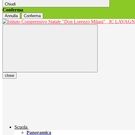
Chiudi
Conferma
Annulla
Conferma
IC LAVAGNO
close
Scuola
Panoramica