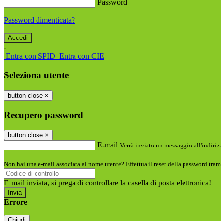
Password
Password dimenticata?
-
Entra con SPID
Entra con CIE
Seleziona utente
button close
×
Recupero password
button close
×
E-mail
Verrà inviato un messaggio all'indirizz
Non hai una e-mail associata al nome utente? Effettua il reset della password tram
E-mail inviata, si prega di controllare la casella di posta elettronica!
Errore
Chiudi