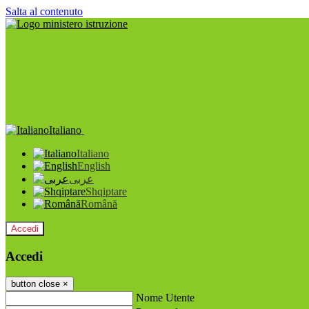
Salta al contenuto
Italiano
Italiano
English
عربى
Shqiptare
Română
Accedi
Accedi
button close
×
Nome Utente