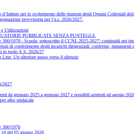
’Istituto per lo svolgimento delle riunioni degli Organi Collegiali delib
segnazione provvisoria per l’a.s. 2026/2027.
e Utilizzazioni
DUATORIE PUBBLICATE SENZA PUNTEGGI.
ge 300/1970 - Scuola, sottoscritto il CCNL 2025-2027: continuità nei rin
conferimento degli incarichi dirigenziali: conferme, mutamenti e m
i in ruolo A.S. 2026/27
ine. Un ulteriore passo verso il silenzio
26/2027
ti da gennaio 2025 a gennaio 2027 e possibili arretrati ad agosto 202
per albo sindacale
ge 300/1970
. 10 del 05 giugno 2026