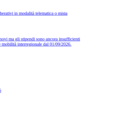
erativi in modalità telematica o mista
novi ma gli stipendi sono ancora insufficienti
obilità interregionale dal 01/09/2026.
6