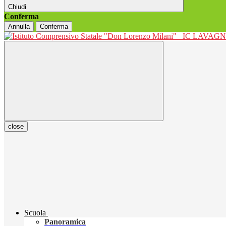
Chiudi
Conferma
Annulla
Conferma
IC LAVAGNO
close
Scuola
Panoramica