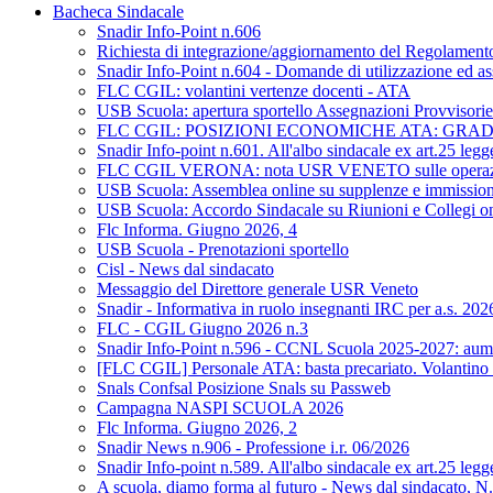
Bacheca Sindacale
Snadir Info-Point n.606
Richiesta di integrazione/aggiornamento del Regolamento d
Snadir Info-Point n.604 - Domande di utilizzazione ed as
FLC CGIL: volantini vertenze docenti - ATA
USB Scuola: apertura sportello Assegnazioni Provvisorie 
FLC CGIL: POSIZIONI ECONOMICHE ATA: GRA
Snadir Info-point n.601. All'albo sindacale ex art.25 leg
FLC CGIL VERONA: nota USR VENETO sulle operazioni di 
USB Scuola: Assemblea online su supplenze e immission
USB Scuola: Accordo Sindacale su Riunioni e Collegi on L
Flc Informa. Giugno 2026, 4
USB Scuola - Prenotazioni sportello
Cisl - News dal sindacato
Messaggio del Direttore generale USR Veneto
Snadir - Informativa in ruolo insegnanti IRC per a.s. 20
FLC - CGIL Giugno 2026 n.3
Snadir Info-Point n.596 - CCNL Scuola 2025-2027: aumen
[FLC CGIL] Personale ATA: basta precariato. Volantino 
Snals Confsal Posizione Snals su Passweb
Campagna NASPI SCUOLA 2026
Flc Informa. Giugno 2026, 2
Snadir News n.906 - Professione i.r. 06/2026
Snadir Info-point n.589. All'albo sindacale ex art.25 leg
A scuola, diamo forma al futuro - News dal sindacato, N