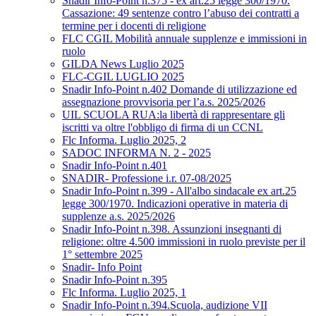
Snadir Info-Point n.375 - ex art.25 legge 300/1970.
Cassazione: 49 sentenze contro l’abuso dei contratti a
termine per i docenti di religione
FLC CGIL Mobilità annuale supplenze e immissioni in
ruolo
GILDA News Luglio 2025
FLC-CGIL LUGLIO 2025
Snadir Info-Point n.402 Domande di utilizzazione ed
assegnazione provvisoria per l’a.s. 2025/2026
UIL SCUOLA RUA:la libertà di rappresentare gli
iscritti va oltre l'obbligo di firma di un CCNL
Flc Informa. Luglio 2025, 2
SADOC INFORMA N. 2 - 2025
Snadir Info-Point n.401
SNADIR- Professione i.r. 07-08/2025
Snadir Info-Point n.399 - All'albo sindacale ex art.25
legge 300/1970. Indicazioni operative in materia di
supplenze a.s. 2025/2026
Snadir Info-Point n.398. Assunzioni insegnanti di
religione: oltre 4.500 immissioni in ruolo previste per il
1° settembre 2025
Snadir- Info Point
Snadir Info-Point n.395
Flc Informa. Luglio 2025, 1
Snadir Info-Point n.394.Scuola, audizione VII