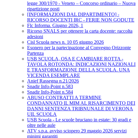
legge 300/1970 - Veneto – Concorso ordinario – Nuova
ripartizione posti
[INFORMAZIONI DAL DIPARTIMENTO] -
RICORSO DOCENTI IRC - FERIE NON GODUTE
Flc Informa. Giugno 2026, 1
Ricorso SNALS per ottenere la carta docente: raccolta
adesioni
Cisl Scuola news n. 10 05 giugno 2026
Esonero per la partecipazione al Convegno Orizzonte
Partenza
USB SCUOLA, OSA E CAMBIARE ROTTA -
TAVOLA ROTONDA: INDICAZIONI NAZIONALI
E TRASFORMAZIONE DELLA SCUOLA. UNA
VICENDA ESEMPLARE
Anief Rassegna n.21/2026
Snadir Info-Point n.583
Snadir Info-Point n.584
ABUSO CONTRATTI A TERMINE
CONDANNATO IL MIM AL RISARCIMENTO DEI
DANNI SENTENZA TRIBNUNALE DI VERONA
UIL SCUOLA
USB Scuola - Le scuole bruciano in estate: 30 gradi e
oltre nelle aule
ATV s.p.a. avviso sciopero 29 maggio 2026 servizi
minimi garantiti