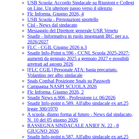
USB Scuola: Accordo Sindacale su Riunioni e Collegi
on Line. Un ulteriore passo verso il silenzio
Flc Informa. Giugno 2026, 4
USB Scuola - Prenotazioni sportello
Cisl - News dal sindacato
Messaggio del Direttore generale USR Veneto
Snadir - Informativa in ruolo insegnanti IRC per a.s.
2026/2027
FLC - CGIL Giugno 2026 n.3
Snadir Info-Point n.596 - CCNL Scuola 2025-2027:
aumenti da gennaio 2025 a gennaio 2027 e possibili
arretrati ad agosto 2026
[FLC CGIL] Personale ATA: basta precariato.
Volantino per albo sindacale
Snals Confsal Posizione Snals su Passweb
Campagna NASPI SCUOLA 2026
Flc Informa. Giugno 2026, 2
Snadir News n.906 - Professione i.r. 06/2026
Snadir Info-point n.589. All'albo sindacale ex art.25
legge 300/1970
A scuola, diamo forma al futuro - News dal sindacato,
N. 10 del 05 giugno 2026
RASSEGNA SINDACALE ANIEF N. 22 - 8
GIUGNO 2026
Snadir Info-point n.587. All'albo sindacale ex art.25