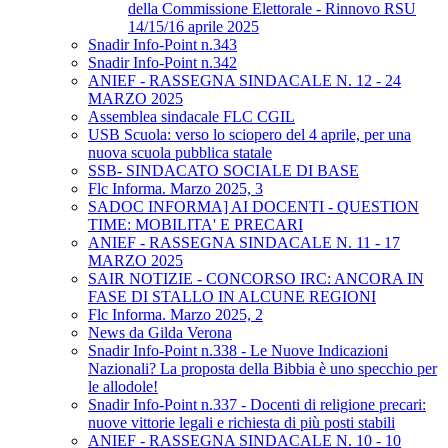
della Commissione Elettorale - Rinnovo RSU
14/15/16 aprile 2025
Snadir Info-Point n.343
Snadir Info-Point n.342
ANIEF - RASSEGNA SINDACALE N. 12 - 24
MARZO 2025
Assemblea sindacale FLC CGIL
USB Scuola: verso lo sciopero del 4 aprile, per una
nuova scuola pubblica statale
SSB- SINDACATO SOCIALE DI BASE
Flc Informa. Marzo 2025, 3
SADOC INFORMA] AI DOCENTI - QUESTION
TIME: MOBILITA' E PRECARI
ANIEF - RASSEGNA SINDACALE N. 11 - 17
MARZO 2025
SAIR NOTIZIE - CONCORSO IRC: ANCORA IN
FASE DI STALLO IN ALCUNE REGIONI
Flc Informa. Marzo 2025, 2
News da Gilda Verona
Snadir Info-Point n.338 - Le Nuove Indicazioni
Nazionali? La proposta della Bibbia è uno specchio per
le allodole!
Snadir Info-Point n.337 - Docenti di religione precari:
nuove vittorie legali e richiesta di più posti stabili
ANIEF - RASSEGNA SINDACALE N. 10 - 10