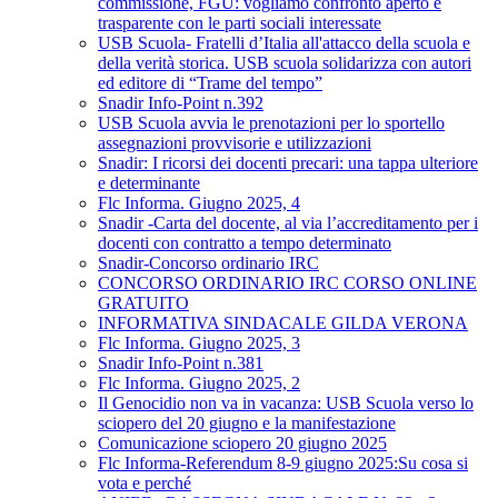
commissione, FGU: vogliamo confronto aperto e
trasparente con le parti sociali interessate
USB Scuola- Fratelli d’Italia all'attacco della scuola e
della verità storica. USB scuola solidarizza con autori
ed editore di “Trame del tempo”
Snadir Info-Point n.392
USB Scuola avvia le prenotazioni per lo sportello
assegnazioni provvisorie e utilizzazioni
Snadir: I ricorsi dei docenti precari: una tappa ulteriore
e determinante
Flc Informa. Giugno 2025, 4
Snadir -Carta del docente, al via l’accreditamento per i
docenti con contratto a tempo determinato
Snadir-Concorso ordinario IRC
CONCORSO ORDINARIO IRC CORSO ONLINE
GRATUITO
INFORMATIVA SINDACALE GILDA VERONA
Flc Informa. Giugno 2025, 3
Snadir Info-Point n.381
Flc Informa. Giugno 2025, 2
Il Genocidio non va in vacanza: USB Scuola verso lo
sciopero del 20 giugno e la manifestazione
Comunicazione sciopero 20 giugno 2025
Flc Informa-Referendum 8-9 giugno 2025:Su cosa si
vota e perché