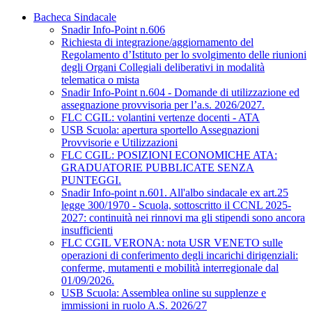
Bacheca Sindacale
Snadir Info-Point n.606
Richiesta di integrazione/aggiornamento del
Regolamento d’Istituto per lo svolgimento delle riunioni
degli Organi Collegiali deliberativi in modalità
telematica o mista
Snadir Info-Point n.604 - Domande di utilizzazione ed
assegnazione provvisoria per l’a.s. 2026/2027.
FLC CGIL: volantini vertenze docenti - ATA
USB Scuola: apertura sportello Assegnazioni
Provvisorie e Utilizzazioni
FLC CGIL: POSIZIONI ECONOMICHE ATA:
GRADUATORIE PUBBLICATE SENZA
PUNTEGGI.
Snadir Info-point n.601. All'albo sindacale ex art.25
legge 300/1970 - Scuola, sottoscritto il CCNL 2025-
2027: continuità nei rinnovi ma gli stipendi sono ancora
insufficienti
FLC CGIL VERONA: nota USR VENETO sulle
operazioni di conferimento degli incarichi dirigenziali:
conferme, mutamenti e mobilità interregionale dal
01/09/2026.
USB Scuola: Assemblea online su supplenze e
immissioni in ruolo A.S. 2026/27