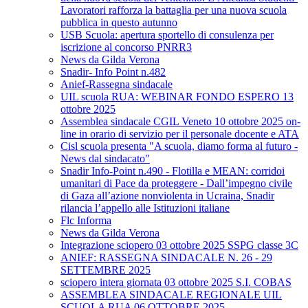
Lavoratori rafforza la battaglia per una nuova scuola
pubblica in questo autunno
USB Scuola: apertura sportello di consulenza per
iscrizione al concorso PNRR3
News da Gilda Verona
Snadir- Info Point n.482
Anief-Rassegna sindacale
UIL scuola RUA: WEBINAR FONDO ESPERO 13
ottobre 2025
Assemblea sindacale CGIL Veneto 10 ottobre 2025 on-
line in orario di servizio per il personale docente e ATA
Cisl scuola presenta "A scuola, diamo forma al futuro -
News dal sindacato"
Snadir Info-Point n.490 - Flotilla e MEAN: corridoi
umanitari di Pace da proteggere - Dall’impegno civile
di Gaza all’azione nonviolenta in Ucraina, Snadir
rilancia l’appello alle Istituzioni italiane
Flc Informa
News da Gilda Verona
Integrazione sciopero 03 ottobre 2025 SSPG classe 3C
ANIEF: RASSEGNA SINDACALE N. 26 - 29
SETTEMBRE 2025
sciopero intera giornata 03 ottobre 2025 S.I. COBAS
ASSEMBLEA SINDACALE REGIONALE UIL
SCUOLA RUA 06 OTTOBRE 2025