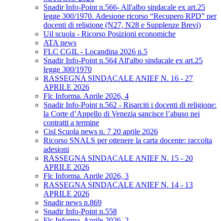
Snadir Info-Point n.566- All'albo sindacale ex art.25
legge 300/1970. Adesione ricorso “Recupero RPD” per
docenti di religione (N27, N28 e Supplenze Brevi)
Uil scuola - Ricorso Posizioni economiche
ATA news
FLC CGIL - Locandina 2026 n.5
Snadir Info-Point n.564 All'albo sindacale ex art.25
legge 300/1970
RASSEGNA SINDACALE ANIEF N. 16 - 27
APRILE 2026
Flc Informa. Aprile 2026, 4
Snadir Info-Point n.562 - Risarciti i docenti di religione:
la Corte d’Appello di Venezia sancisce l’abuso nei
contratti a termine
Cisl Scuola news n. 7 20 aprile 2026
Ricorso SNALS per ottenere la carta docente: raccolta
adesioni
RASSEGNA SINDACALE ANIEF N. 15 - 20
APRILE 2026
Flc Informa. Aprile 2026, 3
RASSEGNA SINDACALE ANIEF N. 14 - 13
APRILE 2026
Snadir news n.869
Snadir Info-Point n.558
Flc Informa. Aprile 2026, 2