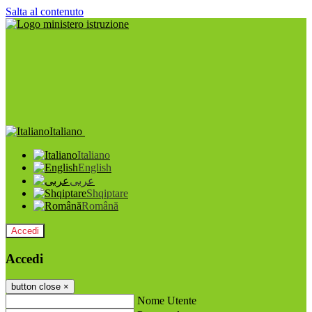
Salta al contenuto
Italiano
Italiano
English
عربى
Shqiptare
Română
Accedi
Accedi
button close
×
Nome Utente