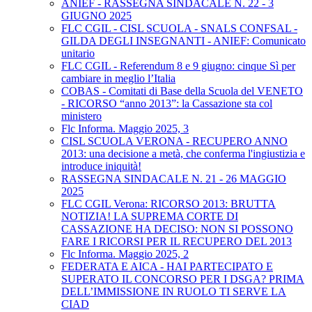
ANIEF - RASSEGNA SINDACALE N. 22 - 3
GIUGNO 2025
FLC CGIL - CISL SCUOLA - SNALS CONFSAL -
GILDA DEGLI INSEGNANTI - ANIEF: Comunicato
unitario
FLC CGIL - Referendum 8 e 9 giugno: cinque Sì per
cambiare in meglio l’Italia
COBAS - Comitati di Base della Scuola del VENETO
- RICORSO “anno 2013”: la Cassazione sta col
ministero
Flc Informa. Maggio 2025, 3
CISL SCUOLA VERONA - RECUPERO ANNO
2013: una decisione a metà, che conferma l'ingiustizia e
introduce iniquità!
RASSEGNA SINDACALE N. 21 - 26 MAGGIO
2025
FLC CGIL Verona: RICORSO 2013: BRUTTA
NOTIZIA! LA SUPREMA CORTE DI
CASSAZIONE HA DECISO: NON SI POSSONO
FARE I RICORSI PER IL RECUPERO DEL 2013
Flc Informa. Maggio 2025, 2
FEDERATA E AICA - HAI PARTECIPATO E
SUPERATO IL CONCORSO PER I DSGA? PRIMA
DELL’IMMISSIONE IN RUOLO TI SERVE LA
CIAD