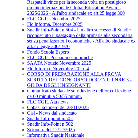
Raspatelli vince per la seconda volta un prestigioso
premio internazionale Global Education Awards
2025/2026 - All'albo sindacale ex art.25 legge 300
FLC CGIL Dicembre 2025
Flc Informa. Dicembre 2025
Snadir Info-Point n.504 - Un altro successo di Snadir:
riconosciuto il passaggio dalla primaria alla secondaria
senza penalizzazioni economiche - All'albo sindacale ex
art.25 legge 300/1970
Fondo Scuola Espero
FLC CGIL Posizioni economiche
SAATA Notizie Novembre 2025
Flc Informa. Novembre 2025, 4
CORSO DI PREPARAZIONE ALLA PROVA
SCRITTA DEL CONCORSO DOCENTI PNRR 3 -
GILDA DEGLI INSEGNANTI
Comunicato sindacale su riduzione dell’ora di lezione
da 60 minuti a 50/55 minuti.
FLC CGIL Ata news
Cobas- sciopero del 28/11/2025
Cisl - News dal sindacato
Snadir Info-point n.502
Snadir Info-Point n.502
Sciopero del 12/12/2025
Informativa Snadir Nazionale