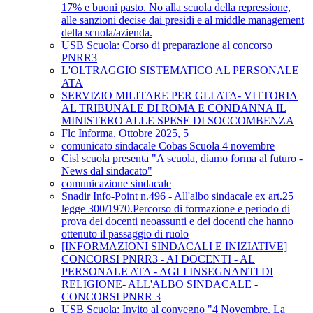
17% e buoni pasto. No alla scuola della repressione,
alle sanzioni decise dai presidi e al middle management
della scuola/azienda.
USB Scuola: Corso di preparazione al concorso
PNRR3
L'OLTRAGGIO SISTEMATICO AL PERSONALE
ATA
SERVIZIO MILITARE PER GLI ATA- VITTORIA
AL TRIBUNALE DI ROMA E CONDANNA IL
MINISTERO ALLE SPESE DI SOCCOMBENZA
Flc Informa. Ottobre 2025, 5
comunicato sindacale Cobas Scuola 4 novembre
Cisl scuola presenta "A scuola, diamo forma al futuro -
News dal sindacato"
comunicazione sindacale
Snadir Info-Point n.496 - All'albo sindacale ex art.25
legge 300/1970.Percorso di formazione e periodo di
prova dei docenti neoassunti e dei docenti che hanno
ottenuto il passaggio di ruolo
[INFORMAZIONI SINDACALI E INIZIATIVE]
CONCORSI PNRR3 - AI DOCENTI - AL
PERSONALE ATA - AGLI INSEGNANTI DI
RELIGIONE- ALL'ALBO SINDACALE -
CONCORSI PNRR 3
USB Scuola: Invito al convegno "4 Novembre. La