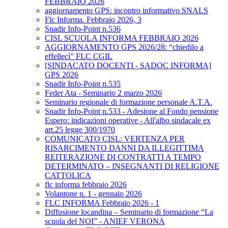
FEBBRAIO 2026
aggiornamento GPS: incontro informativo SNALS
Flc Informa. Febbraio 2026, 3
Snadir Info-Point n.536
CISL SCUOLA INFORMA FEBBRAIO 2026
AGGIORNAMENTO GPS 2026/28: “chiedilo a
effellecì” FLC CGIL
[SINDACATO DOCENTI - SADOC INFORMA]
GPS 2026
Snadir Info-Point n.535
Feder Ata - Seminario 2 marzo 2026
Seminario regionale di formazione personale A.T.A.
Snadir Info-Point n.533 - Adesione al Fondo pensione
Espero: indicazioni operative - All'albo sindacale ex
art.25 legge 300/1970
COMUNICATO CISL: VERTENZA PER
RISARCIMENTO DANNI DA ILLEGITTIMA
REITERAZIONE DI CONTRATTI A TEMPO
DETERMINATO – INSEGNANTI DI RELIGIONE
CATTOLICA
flc informa febbraio 2026
Volantone n. 1 - gennaio 2026
FLC INFORMA Febbraio 2026 - 1
Diffusione locandina – Seminario di formazione “La
scuola del NOI” - ANIEF VERONA