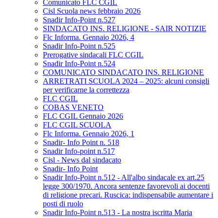
Comunicato FLC CGIL
Cisl Scuola news febbraio 2026
Snadir Info-Point n.527
SINDACATO INS. RELIGIONE - SAIR NOTIZIE
Flc Informa. Gennaio 2026, 4
Snadir Info-Point n.525
Prerogative sindacali FLC CGIL
Snadir Info-Point n.524
COMUNICATO SINDACATO INS. RELIGIONE
ARRETRATI SCUOLA 2024 – 2025: alcuni consigli
per verificarne la correttezza
FLC CGIL
COBAS VENETO
FLC CGIL Gennaio 2026
FLC CGIL SCUOLA
Flc Informa. Gennaio 2026, 1
Snadir- Info Point n. 518
Snadir Info-point n.517
Cisl - News dal sindacato
Snadir- Info Point
Snadir Info-Point n.512 - All'albo sindacale ex art.25
legge 300/1970. Ancora sentenze favorevoli ai docenti
di religione precari. Ruscica: indispensabile aumentare i
posti di ruolo
Snadir Info-Point n.513 - La nostra iscritta Maria