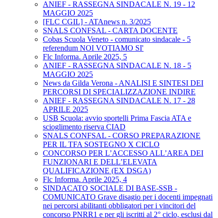
ANIEF - RASSEGNA SINDACALE N. 19 - 12
MAGGIO 2025
[FLC CGIL] - ATAnews n. 3/2025
SNALS CONFSAL - CARTA DOCENTE
Cobas Scuola Veneto - comunicato sindacale - 5
referendum NOI VOTIAMO SI'
Flc Informa. Aprile 2025, 5
ANIEF - RASSEGNA SINDACALE N. 18 - 5
MAGGIO 2025
News da Gilda Verona - ANALISI E SINTESI DEI
PERCORSI DI SPECIALIZZAZIONE INDIRE
ANIEF - RASSEGNA SINDACALE N. 17 - 28
APRILE 2025
USB Scuola: avvio sportelli Prima Fascia ATA e
scioglimento riserva CIAD
SNALS CONFSAL - CORSO PREPARAZIONE
PER IL TFA SOSTEGNO X CICLO
CONCORSO PER L’ACCESSO ALL’AREA DEI
FUNZIONARI E DELL’ELEVATA
QUALIFICAZIONE (EX DSGA)
Flc Informa. Aprile 2025, 4
SINDACATO SOCIALE DI BASE-SSB -
COMUNICATO Grave disagio per i docenti impegnati
nei percorsi abilitanti obbligatori per i vincitori del
concorso PNRR1 e per gli iscritti al 2° ciclo, esclusi dal