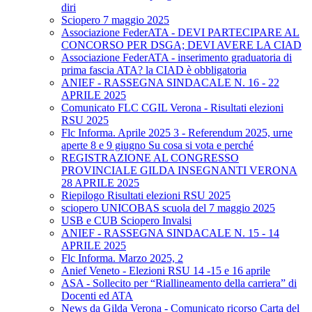
diri
Sciopero 7 maggio 2025
Associazione FederATA - DEVI PARTECIPARE AL
CONCORSO PER DSGA; DEVI AVERE LA CIAD
Associazione FederATA - inserimento graduatoria di
prima fascia ATA? la CIAD è obbligatoria
ANIEF - RASSEGNA SINDACALE N. 16 - 22
APRILE 2025
Comunicato FLC CGIL Verona - Risultati elezioni
RSU 2025
Flc Informa. Aprile 2025 3 - Referendum 2025, urne
aperte 8 e 9 giugno Su cosa si vota e perché
REGISTRAZIONE AL CONGRESSO
PROVINCIALE GILDA INSEGNANTI VERONA
28 APRILE 2025
Riepilogo Risultati elezioni RSU 2025
sciopero UNICOBAS scuola del 7 maggio 2025
USB e CUB Sciopero Invalsi
ANIEF - RASSEGNA SINDACALE N. 15 - 14
APRILE 2025
Flc Informa. Marzo 2025, 2
Anief Veneto - Elezioni RSU 14 -15 e 16 aprile
ASA - Sollecito per “Riallineamento della carriera” di
Docenti ed ATA
News da Gilda Verona - Comunicato ricorso Carta del