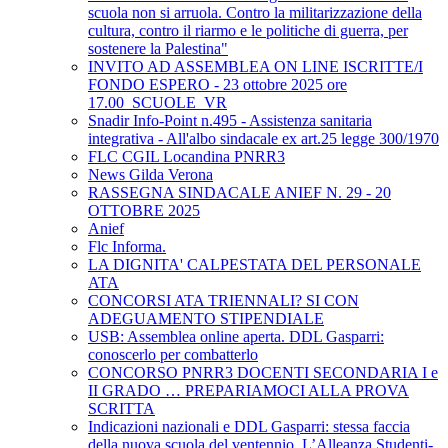
scuola non si arruola. Contro la militarizzazione della
cultura, contro il riarmo e le politiche di guerra, per
sostenere la Palestina"
INVITO AD ASSEMBLEA ON LINE ISCRITTE/I
FONDO ESPERO - 23 ottobre 2025 ore
17.00_SCUOLE_VR
Snadir Info-Point n.495 - Assistenza sanitaria
integrativa - All'albo sindacale ex art.25 legge 300/1970
FLC CGIL Locandina PNRR3
News Gilda Verona
RASSEGNA SINDACALE ANIEF N. 29 - 20
OTTOBRE 2025
Anief
Flc Informa.
LA DIGNITA' CALPESTATA DEL PERSONALE
ATA
CONCORSI ATA TRIENNALI? SI CON
ADEGUAMENTO STIPENDIALE
USB: Assemblea online aperta. DDL Gasparri:
conoscerlo per combatterlo
CONCORSO PNRR3 DOCENTI SECONDARIA I e
II GRADO … PREPARIAMOCI ALLA PROVA
SCRITTA
Indicazioni nazionali e DDL Gasparri: stessa faccia
della nuova scuola del ventennio. L’Alleanza Studenti-