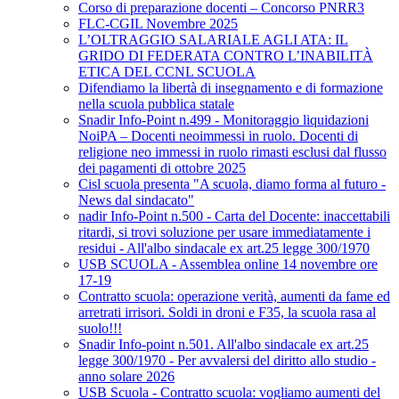
Corso di preparazione docenti – Concorso PNRR3
FLC-CGIL Novembre 2025
L’OLTRAGGIO SALARIALE AGLI ATA: IL
GRIDO DI FEDERATA CONTRO L’INABILITÀ
ETICA DEL CCNL SCUOLA
Difendiamo la libertà di insegnamento e di formazione
nella scuola pubblica statale
Snadir Info-Point n.499 - Monitoraggio liquidazioni
NoiPA – Docenti neoimmessi in ruolo. Docenti di
religione neo immessi in ruolo rimasti esclusi dal flusso
dei pagamenti di ottobre 2025
Cisl scuola presenta "A scuola, diamo forma al futuro -
News dal sindacato"
nadir Info-Point n.500 - Carta del Docente: inaccettabili
ritardi, si trovi soluzione per usare immediatamente i
residui - All'albo sindacale ex art.25 legge 300/1970
USB SCUOLA - Assemblea online 14 novembre ore
17-19
Contratto scuola: operazione verità, aumenti da fame ed
arretrati irrisori. Soldi in droni e F35, la scuola rasa al
suolo!!!
Snadir Info-point n.501. All'albo sindacale ex art.25
legge 300/1970 - Per avvalersi del diritto allo studio -
anno solare 2026
USB Scuola - Contratto scuola: vogliamo aumenti del