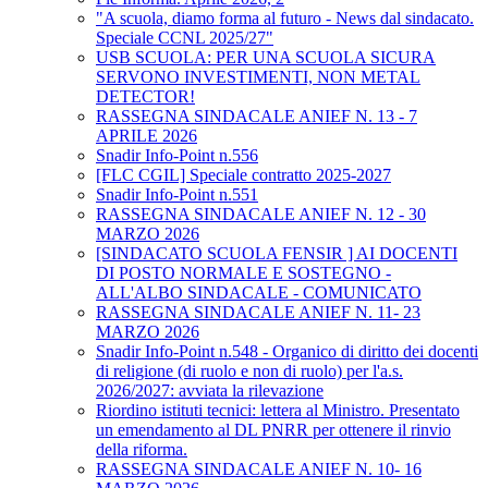
"A scuola, diamo forma al futuro - News dal sindacato.
Speciale CCNL 2025/27"
USB SCUOLA: PER UNA SCUOLA SICURA
SERVONO INVESTIMENTI, NON METAL
DETECTOR!
RASSEGNA SINDACALE ANIEF N. 13 - 7
APRILE 2026
Snadir Info-Point n.556
[FLC CGIL] Speciale contratto 2025-2027
Snadir Info-Point n.551
RASSEGNA SINDACALE ANIEF N. 12 - 30
MARZO 2026
[SINDACATO SCUOLA FENSIR ] AI DOCENTI
DI POSTO NORMALE E SOSTEGNO -
ALL'ALBO SINDACALE - COMUNICATO
RASSEGNA SINDACALE ANIEF N. 11- 23
MARZO 2026
Snadir Info-Point n.548 - Organico di diritto dei docenti
di religione (di ruolo e non di ruolo) per l'a.s.
2026/2027: avviata la rilevazione
Riordino istituti tecnici: lettera al Ministro. Presentato
un emendamento al DL PNRR per ottenere il rinvio
della riforma.
RASSEGNA SINDACALE ANIEF N. 10- 16