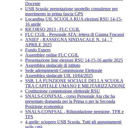
Docente
USB Scuola: prenotazione sportello consulenze per
inserimento in prima fascia GPS
Locandina UIL SCUOLA RUA elezioni RSU 14-15-
16 aprile
RICORSO 2013 - FLC CGIL
FLC CGIL - Personale ATA: lettera di Gianna Fracassi
ANIEF - RASSEGNA SINDACALE N. 14 - 7
APRILE 2025
Fondo Espero
Assemblee online FLC CGIL
Presentazione liste elezioni RSU 14-15-16 aprile 2025
Assemblea sindacale di istituto
Sede adempimenti Commissione Elettorale
Assemblea sindacale UIL 10/04/2025
SSB. LA FUNZIONE SOCIALE DELLA SCUOLA
TRA CAPITALE UMANO E MILITARIZZAZIONE
Costituzione commissione elettorale RSU
SNALS-CONFSAL - corso Personale Ata che ha
presentato domanda per la Prima o per la Seconda
Posizione economica
SNALS-CONFSAL - Riliquidazione pensione, TFR e
TFS
4 aprile: sciopero USB Scuola. Tutti gli appuntamenti
nelle città