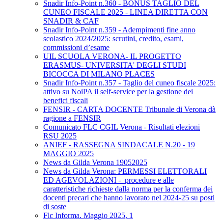
Snadir Info-Point n.360 - BONUS TAGLIO DEL
CUNEO FISCALE 2025 - LINEA DIRETTA CON
SNADIR & CAF
Snadir Info-Point n.359 - Adempimenti fine anno
scolastico 2024/2025: scrutini, credito, esami,
commissioni d’esame
UIL SCUOLA VERONA- IL PROGETTO
ERASMUS- UNIVERSITA' DEGLI STUDI
BICOCCA DI MILANO PLACES
Snadir Info-Point n.357 - Taglio del cuneo fiscale 2025:
attivo su NoiPA il self-service per la gestione dei
benefici fiscali
FENSIR - CARTA DOCENTE Tribunale di Verona dà
ragione a FENSIR
Comunicato FLC CGIL Verona - Risultati elezioni
RSU 2025
ANIEF - RASSEGNA SINDACALE N.20 - 19
MAGGIO 2025
News da Gilda Verona 19052025
News da Gilda Verona: PERMESSI ELETTORALI
ED AGEVOLAZIONI - procedure e alle
caratteristiche richieste dalla norma per la conferma dei
docenti precari che hanno lavorato nel 2024-25 su posti
di soste
Flc Informa. Maggio 2025, 1