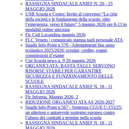
RASSEGNA SINDACALE ANIEF N. 20 - 25
MAGGIO 2026
USB Scuola e Cestes: Invito al convegno “La crisi
della società e le fondamenta della scuola: oltre
l’emergenza, verso il futuro” 5 maggio 2026 ore 8-13 in
modalità online sincrona
Flc Cgil Locandina maggio 2026
FLC Veneto | comunicato stampa tagli personale ATA
Snadir Info-Point n.570 - Adempimenti fine anno
scolastico 2025/2026: scrutini, credito, esami,
commissioni d’esame
Cisl Scuola news n. 9 20 maggio 2026
ORGANICI ATA: BASTA TAGLI, SERVONO
RISORSE STABILI PER GARANTIRE
SICUREZZA E FUNZIONAMENTO DELLE
SCUOLE
RASSEGNA SINDACALE ANIEF N. 18 - 11
MAGGIO 2026
Flc Informa. Maggio 2026, 2
RIDUZIONE ORGANICO ATA AS 2026-2027
Snadir Info-Point n.567 - Sentenza CGUE C‑155/25:
un ulteriore e autorevole sostegno europeo contro
l’abuso dei contratti a termine nella scuola
RASSEGNA SINDACALE ANIEF N. 18 - 11
MAGGIO 2026