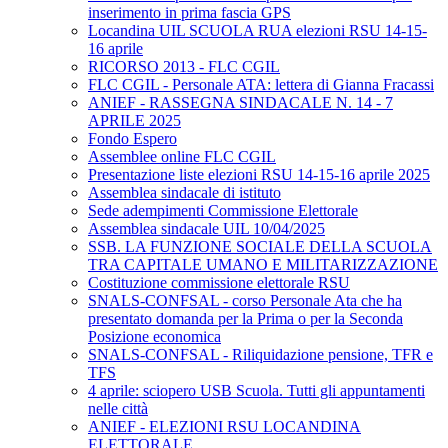
inserimento in prima fascia GPS
Locandina UIL SCUOLA RUA elezioni RSU 14-15-
16 aprile
RICORSO 2013 - FLC CGIL
FLC CGIL - Personale ATA: lettera di Gianna Fracassi
ANIEF - RASSEGNA SINDACALE N. 14 - 7
APRILE 2025
Fondo Espero
Assemblee online FLC CGIL
Presentazione liste elezioni RSU 14-15-16 aprile 2025
Assemblea sindacale di istituto
Sede adempimenti Commissione Elettorale
Assemblea sindacale UIL 10/04/2025
SSB. LA FUNZIONE SOCIALE DELLA SCUOLA
TRA CAPITALE UMANO E MILITARIZZAZIONE
Costituzione commissione elettorale RSU
SNALS-CONFSAL - corso Personale Ata che ha
presentato domanda per la Prima o per la Seconda
Posizione economica
SNALS-CONFSAL - Riliquidazione pensione, TFR e
TFS
4 aprile: sciopero USB Scuola. Tutti gli appuntamenti
nelle città
ANIEF - ELEZIONI RSU LOCANDINA
ELETTORALE