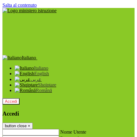
Salta al contenuto
Italiano
Italiano
English
عربى
Shqiptare
Română
Accedi
Accedi
button close
×
Nome Utente