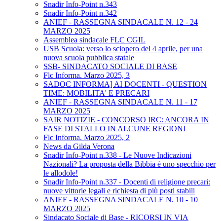
Snadir Info-Point n.343
Snadir Info-Point n.342
ANIEF - RASSEGNA SINDACALE N. 12 - 24
MARZO 2025
Assemblea sindacale FLC CGIL
USB Scuola: verso lo sciopero del 4 aprile, per una
nuova scuola pubblica statale
SSB- SINDACATO SOCIALE DI BASE
Flc Informa. Marzo 2025, 3
SADOC INFORMA] AI DOCENTI - QUESTION
TIME: MOBILITA' E PRECARI
ANIEF - RASSEGNA SINDACALE N. 11 - 17
MARZO 2025
SAIR NOTIZIE - CONCORSO IRC: ANCORA IN
FASE DI STALLO IN ALCUNE REGIONI
Flc Informa. Marzo 2025, 2
News da Gilda Verona
Snadir Info-Point n.338 - Le Nuove Indicazioni
Nazionali? La proposta della Bibbia è uno specchio per
le allodole!
Snadir Info-Point n.337 - Docenti di religione precari:
nuove vittorie legali e richiesta di più posti stabili
ANIEF - RASSEGNA SINDACALE N. 10 - 10
MARZO 2025
Sindacato Sociale di Base - RICORSI IN VIA