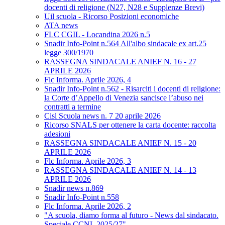
docenti di religione (N27, N28 e Supplenze Brevi)
Uil scuola - Ricorso Posizioni economiche
ATA news
FLC CGIL - Locandina 2026 n.5
Snadir Info-Point n.564 All'albo sindacale ex art.25
legge 300/1970
RASSEGNA SINDACALE ANIEF N. 16 - 27
APRILE 2026
Flc Informa. Aprile 2026, 4
Snadir Info-Point n.562 - Risarciti i docenti di religione:
la Corte d’Appello di Venezia sancisce l’abuso nei
contratti a termine
Cisl Scuola news n. 7 20 aprile 2026
Ricorso SNALS per ottenere la carta docente: raccolta
adesioni
RASSEGNA SINDACALE ANIEF N. 15 - 20
APRILE 2026
Flc Informa. Aprile 2026, 3
RASSEGNA SINDACALE ANIEF N. 14 - 13
APRILE 2026
Snadir news n.869
Snadir Info-Point n.558
Flc Informa. Aprile 2026, 2
"A scuola, diamo forma al futuro - News dal sindacato.
Speciale CCNL 2025/27"