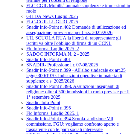
termine per i docenti di religione
FLC CGIL Mobilità annuale supplenze e immissioni in
ruolo
GILDA News Luglio 2025
FLC-CGIL LUGLIO 2025
Snadir Info-Point n.402 Domande di utilizzazione ed
assegnazione provvisoria per l’a.s. 2025/2026
UIL SCUOLA RUA:la libertà di rappresentare gli
iscritti va oltre l'obbligo di firma di un CCNL
Flc Informa. Luglio 2025, 2
SADOC INFORMA N. 2 - 2025
Snadir Info-Point n.401
SNADIR- Professione i.r. 07-08/2025
Snadir Info-Point n.399 - All'albo sindacale ex art.25
legge 300/1970. Indicazioni operative in materia di
supplenze a.s. 2025/2026
Snadir Info-Point n.398. Assunzioni insegnanti di
religione: oltre 4.500 immissioni in ruolo previste per il
1° settembre 2025
Snadir- Info Point
Snadir Info-Point n.395
Flc Informa. Luglio 2025, 1
Snadir Info-Point n.394.Scuola, audizione VII
commissione, FGU: vogliamo confronto aperto e
trasparente con le parti sociali interessate