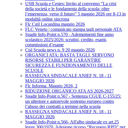
USB Scuola e Cestes: Invito al convegno “La crisi
della società e le fondamenta della scuola: oltre
l’emergenza, verso il futuro” 5 maggio 2026 ore 8-13 in
modalità online sincrona
Flc Cgil Locandina maggio 2026
FLC Veneto | comunicato stampa tagli personale ATA
Snadir Info-Point n.570 - Adempimenti fine anno
scolastico 2025/2026: scrutini, credito, esami,
commissioni d’esame
Cisl Scuola news n. 9 20 maggio 2026
ORGANICI ATA: BASTA TAGLI, SERVONO
RISORSE STABILI PER GARANTIRE
SICUREZZA E FUNZIONAMENTO DELLE
SCUOLE
RASSEGNA SINDACALE ANIEF N. 18 - 11
MAGGIO 2026
Flc Informa. Maggio 2026, 2
RIDUZIONE ORGANICO ATA AS 2026-2027
Snadir Info-Point n.567 - Sentenza CGUE C‑155/25:
un ulteriore e autorevole sostegno europeo contro
l’abuso dei contratti a termine nella scuola
RASSEGNA SINDACALE ANIEF N. 18 - 11
MAGGIO 2026
Snadir Info-Point n.566- All'albo sindacale ex art.25
legge 300/1970. Adesione ricorso “Recupero RPD” per