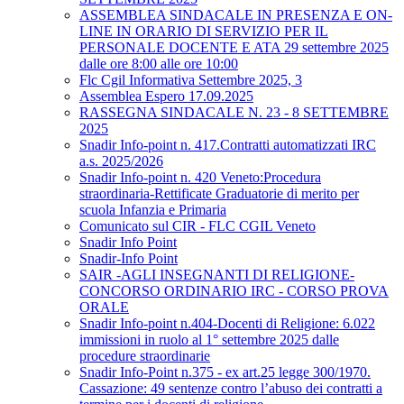
ASSEMBLEA SINDACALE IN PRESENZA E ON-
LINE IN ORARIO DI SERVIZIO PER IL
PERSONALE DOCENTE E ATA 29 settembre 2025
dalle ore 8:00 alle ore 10:00
Flc Cgil Informativa Settembre 2025, 3
Assemblea Espero 17.09.2025
RASSEGNA SINDACALE N. 23 - 8 SETTEMBRE
2025
Snadir Info-point n. 417.Contratti automatizzati IRC
a.s. 2025/2026
Snadir Info-point n. 420 Veneto:Procedura
straordinaria-Rettificate Graduatorie di merito per
scuola Infanzia e Primaria
Comunicato sul CIR - FLC CGIL Veneto
Snadir Info Point
Snadir-Info Point
SAIR -AGLI INSEGNANTI DI RELIGIONE-
CONCORSO ORDINARIO IRC - CORSO PROVA
ORALE
Snadir Info-point n.404-Docenti di Religione: 6.022
immissioni in ruolo al 1° settembre 2025 dalle
procedure straordinarie
Snadir Info-Point n.375 - ex art.25 legge 300/1970.
Cassazione: 49 sentenze contro l’abuso dei contratti a