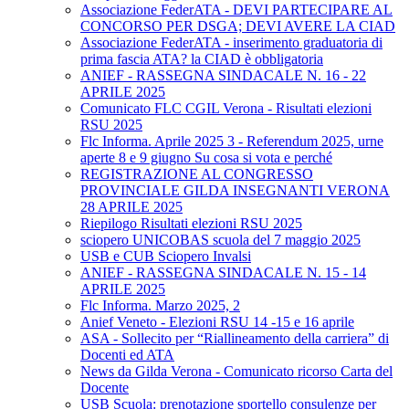
Associazione FederATA - DEVI PARTECIPARE AL
CONCORSO PER DSGA; DEVI AVERE LA CIAD
Associazione FederATA - inserimento graduatoria di
prima fascia ATA? la CIAD è obbligatoria
ANIEF - RASSEGNA SINDACALE N. 16 - 22
APRILE 2025
Comunicato FLC CGIL Verona - Risultati elezioni
RSU 2025
Flc Informa. Aprile 2025 3 - Referendum 2025, urne
aperte 8 e 9 giugno Su cosa si vota e perché
REGISTRAZIONE AL CONGRESSO
PROVINCIALE GILDA INSEGNANTI VERONA
28 APRILE 2025
Riepilogo Risultati elezioni RSU 2025
sciopero UNICOBAS scuola del 7 maggio 2025
USB e CUB Sciopero Invalsi
ANIEF - RASSEGNA SINDACALE N. 15 - 14
APRILE 2025
Flc Informa. Marzo 2025, 2
Anief Veneto - Elezioni RSU 14 -15 e 16 aprile
ASA - Sollecito per “Riallineamento della carriera” di
Docenti ed ATA
News da Gilda Verona - Comunicato ricorso Carta del
Docente
USB Scuola: prenotazione sportello consulenze per