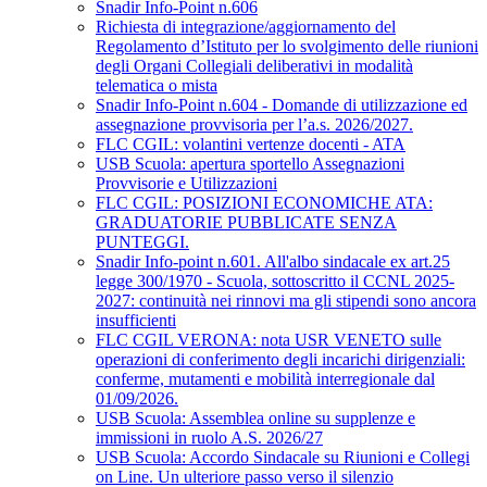
Snadir Info-Point n.606
Richiesta di integrazione/aggiornamento del
Regolamento d’Istituto per lo svolgimento delle riunioni
degli Organi Collegiali deliberativi in modalità
telematica o mista
Snadir Info-Point n.604 - Domande di utilizzazione ed
assegnazione provvisoria per l’a.s. 2026/2027.
FLC CGIL: volantini vertenze docenti - ATA
USB Scuola: apertura sportello Assegnazioni
Provvisorie e Utilizzazioni
FLC CGIL: POSIZIONI ECONOMICHE ATA:
GRADUATORIE PUBBLICATE SENZA
PUNTEGGI.
Snadir Info-point n.601. All'albo sindacale ex art.25
legge 300/1970 - Scuola, sottoscritto il CCNL 2025-
2027: continuità nei rinnovi ma gli stipendi sono ancora
insufficienti
FLC CGIL VERONA: nota USR VENETO sulle
operazioni di conferimento degli incarichi dirigenziali:
conferme, mutamenti e mobilità interregionale dal
01/09/2026.
USB Scuola: Assemblea online su supplenze e
immissioni in ruolo A.S. 2026/27
USB Scuola: Accordo Sindacale su Riunioni e Collegi
on Line. Un ulteriore passo verso il silenzio