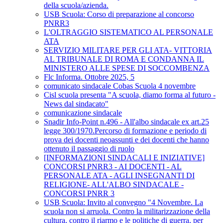
della scuola/azienda.
USB Scuola: Corso di preparazione al concorso
PNRR3
L'OLTRAGGIO SISTEMATICO AL PERSONALE
ATA
SERVIZIO MILITARE PER GLI ATA- VITTORIA
AL TRIBUNALE DI ROMA E CONDANNA IL
MINISTERO ALLE SPESE DI SOCCOMBENZA
Flc Informa. Ottobre 2025, 5
comunicato sindacale Cobas Scuola 4 novembre
Cisl scuola presenta "A scuola, diamo forma al futuro -
News dal sindacato"
comunicazione sindacale
Snadir Info-Point n.496 - All'albo sindacale ex art.25
legge 300/1970.Percorso di formazione e periodo di
prova dei docenti neoassunti e dei docenti che hanno
ottenuto il passaggio di ruolo
[INFORMAZIONI SINDACALI E INIZIATIVE]
CONCORSI PNRR3 - AI DOCENTI - AL
PERSONALE ATA - AGLI INSEGNANTI DI
RELIGIONE- ALL'ALBO SINDACALE -
CONCORSI PNRR 3
USB Scuola: Invito al convegno "4 Novembre. La
scuola non si arruola. Contro la militarizzazione della
cultura, contro il riarmo e le politiche di guerra, per