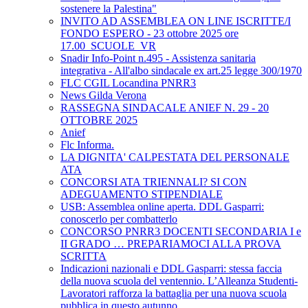
sostenere la Palestina"
INVITO AD ASSEMBLEA ON LINE ISCRITTE/I
FONDO ESPERO - 23 ottobre 2025 ore
17.00_SCUOLE_VR
Snadir Info-Point n.495 - Assistenza sanitaria
integrativa - All'albo sindacale ex art.25 legge 300/1970
FLC CGIL Locandina PNRR3
News Gilda Verona
RASSEGNA SINDACALE ANIEF N. 29 - 20
OTTOBRE 2025
Anief
Flc Informa.
LA DIGNITA' CALPESTATA DEL PERSONALE
ATA
CONCORSI ATA TRIENNALI? SI CON
ADEGUAMENTO STIPENDIALE
USB: Assemblea online aperta. DDL Gasparri:
conoscerlo per combatterlo
CONCORSO PNRR3 DOCENTI SECONDARIA I e
II GRADO … PREPARIAMOCI ALLA PROVA
SCRITTA
Indicazioni nazionali e DDL Gasparri: stessa faccia
della nuova scuola del ventennio. L’Alleanza Studenti-
Lavoratori rafforza la battaglia per una nuova scuola
pubblica in questo autunno