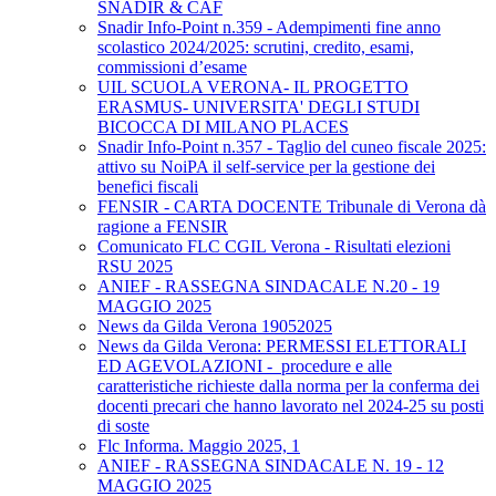
SNADIR & CAF
Snadir Info-Point n.359 - Adempimenti fine anno
scolastico 2024/2025: scrutini, credito, esami,
commissioni d’esame
UIL SCUOLA VERONA- IL PROGETTO
ERASMUS- UNIVERSITA' DEGLI STUDI
BICOCCA DI MILANO PLACES
Snadir Info-Point n.357 - Taglio del cuneo fiscale 2025:
attivo su NoiPA il self-service per la gestione dei
benefici fiscali
FENSIR - CARTA DOCENTE Tribunale di Verona dà
ragione a FENSIR
Comunicato FLC CGIL Verona - Risultati elezioni
RSU 2025
ANIEF - RASSEGNA SINDACALE N.20 - 19
MAGGIO 2025
News da Gilda Verona 19052025
News da Gilda Verona: PERMESSI ELETTORALI
ED AGEVOLAZIONI - procedure e alle
caratteristiche richieste dalla norma per la conferma dei
docenti precari che hanno lavorato nel 2024-25 su posti
di soste
Flc Informa. Maggio 2025, 1
ANIEF - RASSEGNA SINDACALE N. 19 - 12
MAGGIO 2025