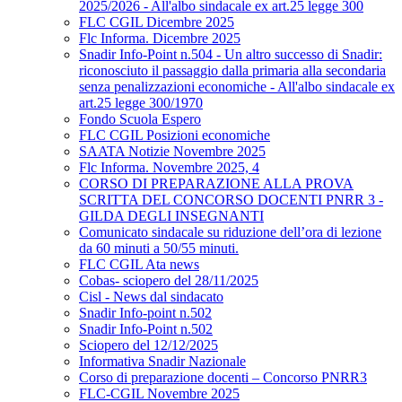
2025/2026 - All'albo sindacale ex art.25 legge 300
FLC CGIL Dicembre 2025
Flc Informa. Dicembre 2025
Snadir Info-Point n.504 - Un altro successo di Snadir:
riconosciuto il passaggio dalla primaria alla secondaria
senza penalizzazioni economiche - All'albo sindacale ex
art.25 legge 300/1970
Fondo Scuola Espero
FLC CGIL Posizioni economiche
SAATA Notizie Novembre 2025
Flc Informa. Novembre 2025, 4
CORSO DI PREPARAZIONE ALLA PROVA
SCRITTA DEL CONCORSO DOCENTI PNRR 3 -
GILDA DEGLI INSEGNANTI
Comunicato sindacale su riduzione dell’ora di lezione
da 60 minuti a 50/55 minuti.
FLC CGIL Ata news
Cobas- sciopero del 28/11/2025
Cisl - News dal sindacato
Snadir Info-point n.502
Snadir Info-Point n.502
Sciopero del 12/12/2025
Informativa Snadir Nazionale
Corso di preparazione docenti – Concorso PNRR3
FLC-CGIL Novembre 2025