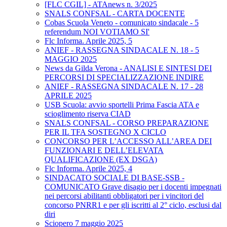
[FLC CGIL] - ATAnews n. 3/2025
SNALS CONFSAL - CARTA DOCENTE
Cobas Scuola Veneto - comunicato sindacale - 5
referendum NOI VOTIAMO SI'
Flc Informa. Aprile 2025, 5
ANIEF - RASSEGNA SINDACALE N. 18 - 5
MAGGIO 2025
News da Gilda Verona - ANALISI E SINTESI DEI
PERCORSI DI SPECIALIZZAZIONE INDIRE
ANIEF - RASSEGNA SINDACALE N. 17 - 28
APRILE 2025
USB Scuola: avvio sportelli Prima Fascia ATA e
scioglimento riserva CIAD
SNALS CONFSAL - CORSO PREPARAZIONE
PER IL TFA SOSTEGNO X CICLO
CONCORSO PER L’ACCESSO ALL’AREA DEI
FUNZIONARI E DELL’ELEVATA
QUALIFICAZIONE (EX DSGA)
Flc Informa. Aprile 2025, 4
SINDACATO SOCIALE DI BASE-SSB -
COMUNICATO Grave disagio per i docenti impegnati
nei percorsi abilitanti obbligatori per i vincitori del
concorso PNRR1 e per gli iscritti al 2° ciclo, esclusi dal
diri
Sciopero 7 maggio 2025