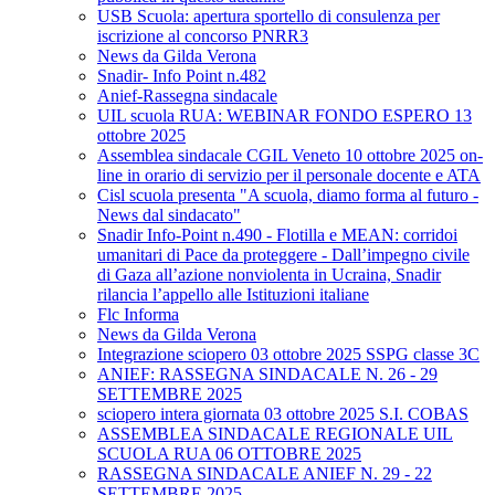
USB Scuola: apertura sportello di consulenza per
iscrizione al concorso PNRR3
News da Gilda Verona
Snadir- Info Point n.482
Anief-Rassegna sindacale
UIL scuola RUA: WEBINAR FONDO ESPERO 13
ottobre 2025
Assemblea sindacale CGIL Veneto 10 ottobre 2025 on-
line in orario di servizio per il personale docente e ATA
Cisl scuola presenta "A scuola, diamo forma al futuro -
News dal sindacato"
Snadir Info-Point n.490 - Flotilla e MEAN: corridoi
umanitari di Pace da proteggere - Dall’impegno civile
di Gaza all’azione nonviolenta in Ucraina, Snadir
rilancia l’appello alle Istituzioni italiane
Flc Informa
News da Gilda Verona
Integrazione sciopero 03 ottobre 2025 SSPG classe 3C
ANIEF: RASSEGNA SINDACALE N. 26 - 29
SETTEMBRE 2025
sciopero intera giornata 03 ottobre 2025 S.I. COBAS
ASSEMBLEA SINDACALE REGIONALE UIL
SCUOLA RUA 06 OTTOBRE 2025
RASSEGNA SINDACALE ANIEF N. 29 - 22
SETTEMBRE 2025