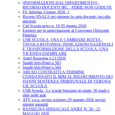
[INFORMAZIONI DAL DIPARTIMENTO] -
RICORSO DOCENTI IRC - FERIE NON GODUTE
Flc Informa. Giugno 2026, 1
Ricorso SNALS per ottenere la carta docente: raccolta
adesioni
Cisl Scuola news n. 10 05 giugno 2026
Esonero per la partecipazione al Convegno Orizzonte
Partenza
USB SCUOLA, OSA E CAMBIARE ROTTA -
TAVOLA ROTONDA: INDICAZIONI NAZIONALI
E TRASFORMAZIONE DELLA SCUOLA. UNA
VICENDA ESEMPLARE
Anief Rassegna n.21/2026
Snadir Info-Point n.583
Snadir Info-Point n.584
ABUSO CONTRATTI A TERMINE
CONDANNATO IL MIM AL RISARCIMENTO DEI
DANNI SENTENZA TRIBNUNALE DI VERONA
UIL SCUOLA
USB Scuola - Le scuole bruciano in estate: 30 gradi e
oltre nelle aule
ATV s.p.a. avviso sciopero 29 maggio 2026 servizi
minimi garantiti
RASSEGNA SINDACALE ANIEF N. 20 - 25
MAGGIO 2026