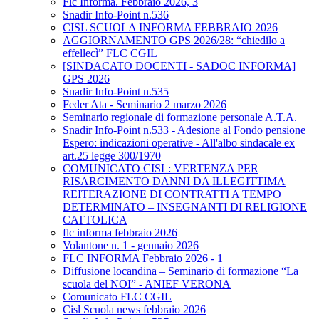
Flc Informa. Febbraio 2026, 3
Snadir Info-Point n.536
CISL SCUOLA INFORMA FEBBRAIO 2026
AGGIORNAMENTO GPS 2026/28: “chiedilo a
effellecì” FLC CGIL
[SINDACATO DOCENTI - SADOC INFORMA]
GPS 2026
Snadir Info-Point n.535
Feder Ata - Seminario 2 marzo 2026
Seminario regionale di formazione personale A.T.A.
Snadir Info-Point n.533 - Adesione al Fondo pensione
Espero: indicazioni operative - All'albo sindacale ex
art.25 legge 300/1970
COMUNICATO CISL: VERTENZA PER
RISARCIMENTO DANNI DA ILLEGITTIMA
REITERAZIONE DI CONTRATTI A TEMPO
DETERMINATO – INSEGNANTI DI RELIGIONE
CATTOLICA
flc informa febbraio 2026
Volantone n. 1 - gennaio 2026
FLC INFORMA Febbraio 2026 - 1
Diffusione locandina – Seminario di formazione “La
scuola del NOI” - ANIEF VERONA
Comunicato FLC CGIL
Cisl Scuola news febbraio 2026