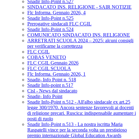
Snadir Info-Point n.527
SINDACATO INS. RELIGIONE - SAIR NOTIZIE
Flc Informa. Gennaio 2026, 4
Snadir Info-Point n.525
Prerogative sindacali FLC CGIL
Snadir Info-Point n.524
COMUNICATO SINDACATO INS. RELIGIONE
ARRETRATI SCUOLA 2024 – 2025: alcuni consigli
per verificarne la correttezza
FLC CGIL
COBAS VENETO
FLC CGIL Gennaio 2026
FLC CGIL SCUOLA
Flc Informa. Gennaio 2026, 1
Snadir- Info Point n. 518
Snadir Info-point n.517
Cisl - News dal sindacato
Snadir- Info Point
Snadir Info-Point n.512 - All'albo sindacale ex art.25
legge 300/1970. Ancora sentenze favorevoli ai docenti
di religione precari. Ruscica: indispensabile aumentare i
posti di ruolo
Snadir Info-Point n.513 - La nostra iscritta Maria
Raspatelli vince per la seconda volta un prestigioso
premio internazionale Global Education Awards