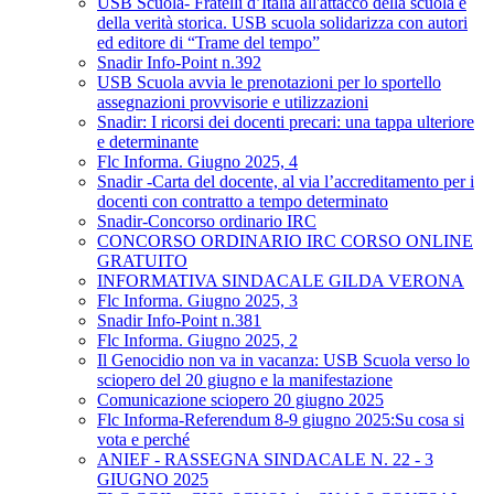
USB Scuola- Fratelli d’Italia all'attacco della scuola e
della verità storica. USB scuola solidarizza con autori
ed editore di “Trame del tempo”
Snadir Info-Point n.392
USB Scuola avvia le prenotazioni per lo sportello
assegnazioni provvisorie e utilizzazioni
Snadir: I ricorsi dei docenti precari: una tappa ulteriore
e determinante
Flc Informa. Giugno 2025, 4
Snadir -Carta del docente, al via l’accreditamento per i
docenti con contratto a tempo determinato
Snadir-Concorso ordinario IRC
CONCORSO ORDINARIO IRC CORSO ONLINE
GRATUITO
INFORMATIVA SINDACALE GILDA VERONA
Flc Informa. Giugno 2025, 3
Snadir Info-Point n.381
Flc Informa. Giugno 2025, 2
Il Genocidio non va in vacanza: USB Scuola verso lo
sciopero del 20 giugno e la manifestazione
Comunicazione sciopero 20 giugno 2025
Flc Informa-Referendum 8-9 giugno 2025:Su cosa si
vota e perché
ANIEF - RASSEGNA SINDACALE N. 22 - 3
GIUGNO 2025