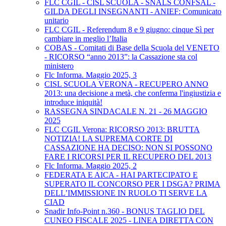
FLC CGIL - CISL SCUOLA - SNALS CONFSAL -
GILDA DEGLI INSEGNANTI - ANIEF: Comunicato
unitario
FLC CGIL - Referendum 8 e 9 giugno: cinque Sì per
cambiare in meglio l’Italia
COBAS - Comitati di Base della Scuola del VENETO
- RICORSO “anno 2013”: la Cassazione sta col
ministero
Flc Informa. Maggio 2025, 3
CISL SCUOLA VERONA - RECUPERO ANNO
2013: una decisione a metà, che conferma l'ingiustizia e
introduce iniquità!
RASSEGNA SINDACALE N. 21 - 26 MAGGIO
2025
FLC CGIL Verona: RICORSO 2013: BRUTTA
NOTIZIA! LA SUPREMA CORTE DI
CASSAZIONE HA DECISO: NON SI POSSONO
FARE I RICORSI PER IL RECUPERO DEL 2013
Flc Informa. Maggio 2025, 2
FEDERATA E AICA - HAI PARTECIPATO E
SUPERATO IL CONCORSO PER I DSGA? PRIMA
DELL’IMMISSIONE IN RUOLO TI SERVE LA
CIAD
Snadir Info-Point n.360 - BONUS TAGLIO DEL
CUNEO FISCALE 2025 - LINEA DIRETTA CON