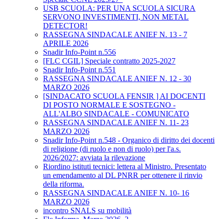
USB SCUOLA: PER UNA SCUOLA SICURA
SERVONO INVESTIMENTI, NON METAL
DETECTOR!
RASSEGNA SINDACALE ANIEF N. 13 - 7
APRILE 2026
Snadir Info-Point n.556
[FLC CGIL] Speciale contratto 2025-2027
Snadir Info-Point n.551
RASSEGNA SINDACALE ANIEF N. 12 - 30
MARZO 2026
[SINDACATO SCUOLA FENSIR ] AI DOCENTI
DI POSTO NORMALE E SOSTEGNO -
ALL'ALBO SINDACALE - COMUNICATO
RASSEGNA SINDACALE ANIEF N. 11- 23
MARZO 2026
Snadir Info-Point n.548 - Organico di diritto dei docenti
di religione (di ruolo e non di ruolo) per l'a.s.
2026/2027: avviata la rilevazione
Riordino istituti tecnici: lettera al Ministro. Presentato
un emendamento al DL PNRR per ottenere il rinvio
della riforma.
RASSEGNA SINDACALE ANIEF N. 10- 16
MARZO 2026
incontro SNALS su mobilità