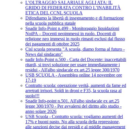
L’OLTRAGGIO SALARIALE AGLI ATA: IL
GRIDO DI FEDERATA CONTRO L’INABILITÀ
ETICA DEL CCNL SCUOLA
Difendiamo la libertà di insegnamento e di formazione
nella scuola pubblica statale
Snadir Info-Point n.499 - Monitoraggio liquidazioni
NoiPA – Docenti neoimmessi in ruolo. Docenti di
religione neo immessi in ruolo rimasti esclusi dal flusso
dei pagamenti di ottobre 2025
Cisl scuola presenta "A scuola, diamo forma al futuro -
News dal sindacato"
nadir Info-Point n.500 - Carta del Docente: inaccettabili
ritardi, si trovi soluzione per usare immediatamente i
residui - All'albo sindacale ex art.25 legge 300/1970
USB SCUOLA - Assemblea online 14 novembre ore
17-19
Contratto scuola: operazione verità, aumenti da fame ed
arretrati irrisori. Soldi in droni e F35, la scuola rasa al
suolo!!!
Snadir Info-point n.501. All'albo sindacale ex art.25
legge 300/1970 - Per avvalersi del diritto allo studio -
anno solare 2026
USB Scuola - Contratto scuola: vogliamo aumenti del
17% e buoni pasto. No alla scuola della repressione,
alle sanzioni decise dai presidi e al middle management