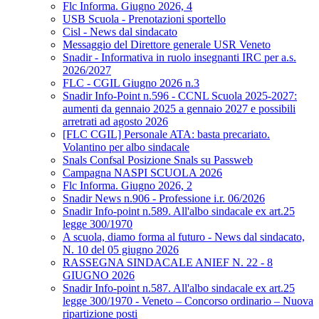
Flc Informa. Giugno 2026, 4
USB Scuola - Prenotazioni sportello
Cisl - News dal sindacato
Messaggio del Direttore generale USR Veneto
Snadir - Informativa in ruolo insegnanti IRC per a.s.
2026/2027
FLC - CGIL Giugno 2026 n.3
Snadir Info-Point n.596 - CCNL Scuola 2025-2027:
aumenti da gennaio 2025 a gennaio 2027 e possibili
arretrati ad agosto 2026
[FLC CGIL] Personale ATA: basta precariato.
Volantino per albo sindacale
Snals Confsal Posizione Snals su Passweb
Campagna NASPI SCUOLA 2026
Flc Informa. Giugno 2026, 2
Snadir News n.906 - Professione i.r. 06/2026
Snadir Info-point n.589. All'albo sindacale ex art.25
legge 300/1970
A scuola, diamo forma al futuro - News dal sindacato,
N. 10 del 05 giugno 2026
RASSEGNA SINDACALE ANIEF N. 22 - 8
GIUGNO 2026
Snadir Info-point n.587. All'albo sindacale ex art.25
legge 300/1970 - Veneto – Concorso ordinario – Nuova
ripartizione posti