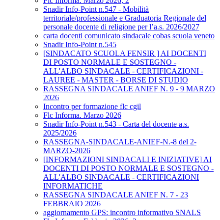
Flc Informa. Marzo 2026, 2
Snadir Info-Point n.547 - Mobilità
territoriale/professionale e Graduatoria Regionale del
personale docente di religione per l’a.s. 2026/2027
carta docenti comunicato sindacale cobas scuola veneto
Snadir Info-Point n.545
[SINDACATO SCUOLA FENSIR ] AI DOCENTI
DI POSTO NORMALE E SOSTEGNO -
ALL'ALBO SINDACALE - CERTIFICAZIONI -
LAUREE - MASTER - BORSE DI STUDIO
RASSEGNA SINDACALE ANIEF N. 9 - 9 MARZO
2026
Incontro per formazione flc cgil
Flc Informa. Marzo 2026
Snadir Info-Point n.543 - Carta del docente a.s.
2025/2026
RASSEGNA-SINDACALE-ANIEF-N.-8 del 2-
MARZO-2026
[INFORMAZIONI SINDACALI E INIZIATIVE] AI
DOCENTI DI POSTO NORMALE E SOSTEGNO -
ALL'ALBO SINDACALE - CERTIFICAZIONI
INFORMATICHE
RASSEGNA SINDACALE ANIEF N. 7 - 23
FEBBRAIO 2026
aggiornamento GPS: incontro informativo SNALS