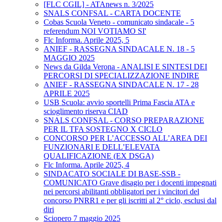
[FLC CGIL] - ATAnews n. 3/2025
SNALS CONFSAL - CARTA DOCENTE
Cobas Scuola Veneto - comunicato sindacale - 5
referendum NOI VOTIAMO SI'
Flc Informa. Aprile 2025, 5
ANIEF - RASSEGNA SINDACALE N. 18 - 5
MAGGIO 2025
News da Gilda Verona - ANALISI E SINTESI DEI
PERCORSI DI SPECIALIZZAZIONE INDIRE
ANIEF - RASSEGNA SINDACALE N. 17 - 28
APRILE 2025
USB Scuola: avvio sportelli Prima Fascia ATA e
scioglimento riserva CIAD
SNALS CONFSAL - CORSO PREPARAZIONE
PER IL TFA SOSTEGNO X CICLO
CONCORSO PER L’ACCESSO ALL’AREA DEI
FUNZIONARI E DELL’ELEVATA
QUALIFICAZIONE (EX DSGA)
Flc Informa. Aprile 2025, 4
SINDACATO SOCIALE DI BASE-SSB -
COMUNICATO Grave disagio per i docenti impegnati
nei percorsi abilitanti obbligatori per i vincitori del
concorso PNRR1 e per gli iscritti al 2° ciclo, esclusi dal
diri
Sciopero 7 maggio 2025