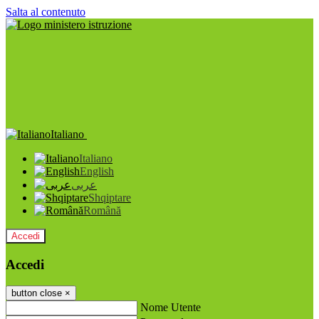
Salta al contenuto
Italiano
Italiano
English
عربى
Shqiptare
Română
Accedi
Accedi
button close
×
Nome Utente