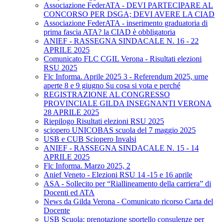
Associazione FederATA - DEVI PARTECIPARE AL
CONCORSO PER DSGA; DEVI AVERE LA CIAD
Associazione FederATA - inserimento graduatoria di
prima fascia ATA? la CIAD è obbligatoria
ANIEF - RASSEGNA SINDACALE N. 16 - 22
APRILE 2025
Comunicato FLC CGIL Verona - Risultati elezioni
RSU 2025
Flc Informa. Aprile 2025 3 - Referendum 2025, urne
aperte 8 e 9 giugno Su cosa si vota e perché
REGISTRAZIONE AL CONGRESSO
PROVINCIALE GILDA INSEGNANTI VERONA
28 APRILE 2025
Riepilogo Risultati elezioni RSU 2025
sciopero UNICOBAS scuola del 7 maggio 2025
USB e CUB Sciopero Invalsi
ANIEF - RASSEGNA SINDACALE N. 15 - 14
APRILE 2025
Flc Informa. Marzo 2025, 2
Anief Veneto - Elezioni RSU 14 -15 e 16 aprile
ASA - Sollecito per “Riallineamento della carriera” di
Docenti ed ATA
News da Gilda Verona - Comunicato ricorso Carta del
Docente
USB Scuola: prenotazione sportello consulenze per