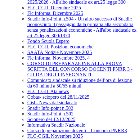
2025/2026 - All'albo sindacale ex art.25 legge 300
FLC CGIL Dicembre 2025
Flc Informa. Dicembre 2025
Snadir Info-Point n.504 - Un altro successo di Snadir:
riconosciuto il passaggio dalla primaria alla secondaria
senza penalizzazioni economiche - All'albo sindacale ex
art.25 legge 300/1970
Fondo Scuola Espero
FLC CGIL Posizioni economiche
SAATA Notizie Novembre 2025
Flc Informa. Novembre 2025, 4
CORSO DI PREPARAZIONE ALLA PROVA
SCRITTA DEL CONCORSO DOCENTI PNRR 3 -
GILDA DEGLI INSEGNANTI
Comunicato sindacale su riduzione dell’ora di lezione
da 60 minuti a 50/55 minuti.
FLC CGIL Ata news
Cobas- sciopero del 28/11/2025
Cisl - News dal sindacato
Snadir Info-point n.502
Snadir Info-Point n.502
Sciopero del 12/12/2025
Informativa Snadir Nazionale
Corso di preparazione docenti – Concorso PNRR3
FLC-CGIL Novembre 2025