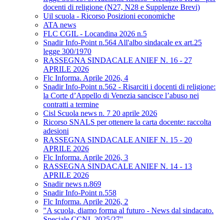
docenti di religione (N27, N28 e Supplenze Brevi)
Uil scuola - Ricorso Posizioni economiche
ATA news
FLC CGIL - Locandina 2026 n.5
Snadir Info-Point n.564 All'albo sindacale ex art.25
legge 300/1970
RASSEGNA SINDACALE ANIEF N. 16 - 27
APRILE 2026
Flc Informa. Aprile 2026, 4
Snadir Info-Point n.562 - Risarciti i docenti di religione:
la Corte d’Appello di Venezia sancisce l’abuso nei
contratti a termine
Cisl Scuola news n. 7 20 aprile 2026
Ricorso SNALS per ottenere la carta docente: raccolta
adesioni
RASSEGNA SINDACALE ANIEF N. 15 - 20
APRILE 2026
Flc Informa. Aprile 2026, 3
RASSEGNA SINDACALE ANIEF N. 14 - 13
APRILE 2026
Snadir news n.869
Snadir Info-Point n.558
Flc Informa. Aprile 2026, 2
"A scuola, diamo forma al futuro - News dal sindacato.
Speciale CCNL 2025/27"