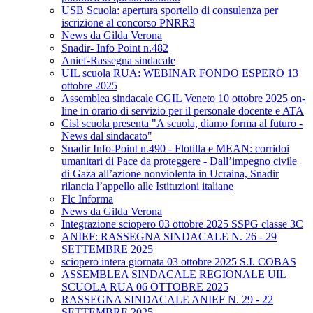
USB Scuola: apertura sportello di consulenza per
iscrizione al concorso PNRR3
News da Gilda Verona
Snadir- Info Point n.482
Anief-Rassegna sindacale
UIL scuola RUA: WEBINAR FONDO ESPERO 13
ottobre 2025
Assemblea sindacale CGIL Veneto 10 ottobre 2025 on-
line in orario di servizio per il personale docente e ATA
Cisl scuola presenta "A scuola, diamo forma al futuro -
News dal sindacato"
Snadir Info-Point n.490 - Flotilla e MEAN: corridoi
umanitari di Pace da proteggere - Dall’impegno civile
di Gaza all’azione nonviolenta in Ucraina, Snadir
rilancia l’appello alle Istituzioni italiane
Flc Informa
News da Gilda Verona
Integrazione sciopero 03 ottobre 2025 SSPG classe 3C
ANIEF: RASSEGNA SINDACALE N. 26 - 29
SETTEMBRE 2025
sciopero intera giornata 03 ottobre 2025 S.I. COBAS
ASSEMBLEA SINDACALE REGIONALE UIL
SCUOLA RUA 06 OTTOBRE 2025
RASSEGNA SINDACALE ANIEF N. 29 - 22
SETTEMBRE 2025