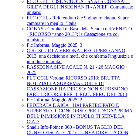
FLC CGIL - CISL SCUOLA - SNALS CONFSAL -
GILDA DEGLI INSEGNANTI - ANIEF: Comunicato
unitario
FLC CGIL - Referendum 8 e 9 giugno: cinque Sì per
cambiare in meglio l’Italia
COBAS - Comitati di Base della Scuola del VENETO
- RICORSO “anno 2013”: la Cassazione sta col
ministero
Flc Informa. Maggio 2025, 3
CISL SCUOLA VERONA - RECUPERO ANNO
2013: una decisione a metà, che conferma l'ingiustizia e
introduce iniquità!
RASSEGNA SINDACALE N. 21 - 26 MAGGIO
2025
FLC CGIL Verona: RICORSO 2013: BRUTTA
NOTIZIA! LA SUPREMA CORTE DI
CASSAZIONE HA DECISO: NON SI POSSONO
FARE I RICORSI PER IL RECUPERO DEL 2013
Flc Informa. Maggio 2025, 2
FEDERATA E AICA - HAI PARTECIPATO E
SUPERATO IL CONCORSO PER I DSGA? PRIMA
DELL’IMMISSIONE IN RUOLO TI SERVE LA
CIAD
Snadir Info-Point n.360 - BONUS TAGLIO DEL
CUNEO FISCALE 2025 - LINEA DIRETTA CON