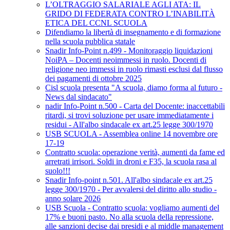
L’OLTRAGGIO SALARIALE AGLI ATA: IL
GRIDO DI FEDERATA CONTRO L’INABILITÀ
ETICA DEL CCNL SCUOLA
Difendiamo la libertà di insegnamento e di formazione
nella scuola pubblica statale
Snadir Info-Point n.499 - Monitoraggio liquidazioni
NoiPA – Docenti neoimmessi in ruolo. Docenti di
religione neo immessi in ruolo rimasti esclusi dal flusso
dei pagamenti di ottobre 2025
Cisl scuola presenta "A scuola, diamo forma al futuro -
News dal sindacato"
nadir Info-Point n.500 - Carta del Docente: inaccettabili
ritardi, si trovi soluzione per usare immediatamente i
residui - All'albo sindacale ex art.25 legge 300/1970
USB SCUOLA - Assemblea online 14 novembre ore
17-19
Contratto scuola: operazione verità, aumenti da fame ed
arretrati irrisori. Soldi in droni e F35, la scuola rasa al
suolo!!!
Snadir Info-point n.501. All'albo sindacale ex art.25
legge 300/1970 - Per avvalersi del diritto allo studio -
anno solare 2026
USB Scuola - Contratto scuola: vogliamo aumenti del
17% e buoni pasto. No alla scuola della repressione,
alle sanzioni decise dai presidi e al middle management