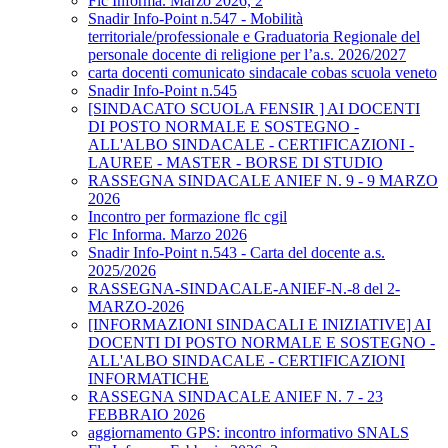
Flc Informa. Marzo 2026, 2
Snadir Info-Point n.547 - Mobilità
territoriale/professionale e Graduatoria Regionale del
personale docente di religione per l’a.s. 2026/2027
carta docenti comunicato sindacale cobas scuola veneto
Snadir Info-Point n.545
[SINDACATO SCUOLA FENSIR ] AI DOCENTI
DI POSTO NORMALE E SOSTEGNO -
ALL'ALBO SINDACALE - CERTIFICAZIONI -
LAUREE - MASTER - BORSE DI STUDIO
RASSEGNA SINDACALE ANIEF N. 9 - 9 MARZO
2026
Incontro per formazione flc cgil
Flc Informa. Marzo 2026
Snadir Info-Point n.543 - Carta del docente a.s.
2025/2026
RASSEGNA-SINDACALE-ANIEF-N.-8 del 2-
MARZO-2026
[INFORMAZIONI SINDACALI E INIZIATIVE] AI
DOCENTI DI POSTO NORMALE E SOSTEGNO -
ALL'ALBO SINDACALE - CERTIFICAZIONI
INFORMATICHE
RASSEGNA SINDACALE ANIEF N. 7 - 23
FEBBRAIO 2026
aggiornamento GPS: incontro informativo SNALS