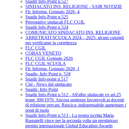
Snadir Info-Point n.527
SINDACATO INS. RELIGIONE - SAIR NOTIZIE
Flc Informa. Gennaio 2026, 4
Snadir Info-Point n.525
Prerogative sindacali FLC CGIL
Snadir Info-Point n.524
COMUNICATO SINDACATO INS. RELIGIONE
ARRETRATI SCUOLA 2024 – 2025: alcuni consigli
per verificarne la correttezza
FLC CGIL
COBAS VENETO
FLC CGIL Gennaio 2026
FLC CGIL SCUOLA
Flc Informa. Gennaio 2026, 1
Snadir- Info Point n. 518
Snadir Info-point n.517
Cisl - News dal sindacato
Snadir- Info Point
Snadir Info-Point n.512 - All'albo sindacale ex art.25
legge 300/1970. Ancora sentenze favorevoli ai docenti
di religione precari. Ruscica: indispensabile aumentare i
posti di ruolo
Snadir Info-Point n.513 - La nostra iscritta Maria
Raspatelli vince per la seconda volta un prestigioso
premio internazionale Global Education Awards