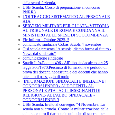
della scuola/azienda.
USB Scuola: Corso di preparazione al concorso
PNRR3
L'OLTRAGGIO SISTEMATICO AL PERSONALE
ATA
SERVIZIO MILITARE PER GLI ATA- VITTORIA
AL TRIBUNALE DI ROMA E CONDANNA IL
MINISTERO ALLE SPESE DI SOCCOMBENZA
Flc Informa. Ottobre 2025, 5
comunicato sindacale Cobas Scuola 4 novembre
Cisl scuola presenta "A scuola, diamo forma al futuro -
News dal sindacato"
comunicazione sindacale
Snadir Info-Point n.496 - All'albo sindacale ex art.25
legge 300/1970.Percorso di formazione e periodo di
prova dei docenti neoassunti e dei docenti che hanno
ottenuto il passaggio di ruolo
[INFORMAZIONI SINDACALI E INIZIATIVE]
CONCORSI PNRR3 - AI DOCENTI - AL
PERSONALE ATA - AGLI INSEGNANTI DI
RELIGIONE- ALL'ALBO SINDACALE -
CONCORSI PNRR 3
USB Scuola: Invito al convegno "4 Novembre. La
scuola non si arruola. Contro la militarizzazione della
cultura, contro il riarmo e le politiche di guerra, per