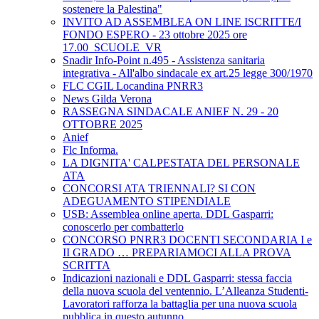
sostenere la Palestina"
INVITO AD ASSEMBLEA ON LINE ISCRITTE/I
FONDO ESPERO - 23 ottobre 2025 ore
17.00_SCUOLE_VR
Snadir Info-Point n.495 - Assistenza sanitaria
integrativa - All'albo sindacale ex art.25 legge 300/1970
FLC CGIL Locandina PNRR3
News Gilda Verona
RASSEGNA SINDACALE ANIEF N. 29 - 20
OTTOBRE 2025
Anief
Flc Informa.
LA DIGNITA' CALPESTATA DEL PERSONALE
ATA
CONCORSI ATA TRIENNALI? SI CON
ADEGUAMENTO STIPENDIALE
USB: Assemblea online aperta. DDL Gasparri:
conoscerlo per combatterlo
CONCORSO PNRR3 DOCENTI SECONDARIA I e
II GRADO … PREPARIAMOCI ALLA PROVA
SCRITTA
Indicazioni nazionali e DDL Gasparri: stessa faccia
della nuova scuola del ventennio. L’Alleanza Studenti-
Lavoratori rafforza la battaglia per una nuova scuola
pubblica in questo autunno