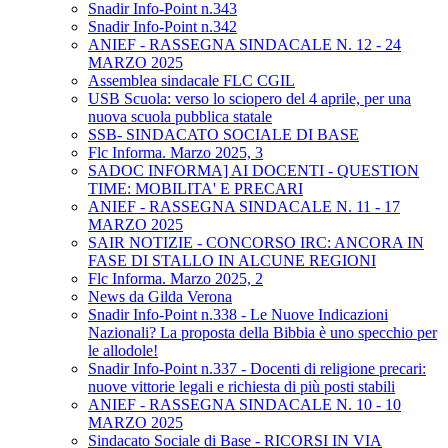
Snadir Info-Point n.343
Snadir Info-Point n.342
ANIEF - RASSEGNA SINDACALE N. 12 - 24
MARZO 2025
Assemblea sindacale FLC CGIL
USB Scuola: verso lo sciopero del 4 aprile, per una
nuova scuola pubblica statale
SSB- SINDACATO SOCIALE DI BASE
Flc Informa. Marzo 2025, 3
SADOC INFORMA] AI DOCENTI - QUESTION
TIME: MOBILITA' E PRECARI
ANIEF - RASSEGNA SINDACALE N. 11 - 17
MARZO 2025
SAIR NOTIZIE - CONCORSO IRC: ANCORA IN
FASE DI STALLO IN ALCUNE REGIONI
Flc Informa. Marzo 2025, 2
News da Gilda Verona
Snadir Info-Point n.338 - Le Nuove Indicazioni
Nazionali? La proposta della Bibbia è uno specchio per
le allodole!
Snadir Info-Point n.337 - Docenti di religione precari:
nuove vittorie legali e richiesta di più posti stabili
ANIEF - RASSEGNA SINDACALE N. 10 - 10
MARZO 2025
Sindacato Sociale di Base - RICORSI IN VIA