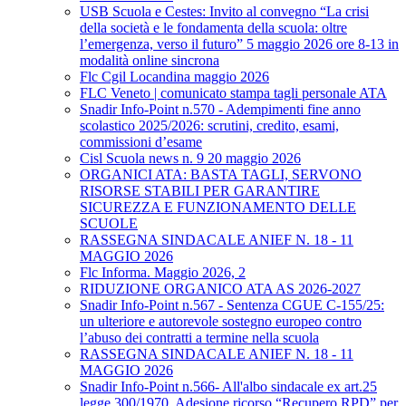
USB Scuola e Cestes: Invito al convegno “La crisi
della società e le fondamenta della scuola: oltre
l’emergenza, verso il futuro” 5 maggio 2026 ore 8-13 in
modalità online sincrona
Flc Cgil Locandina maggio 2026
FLC Veneto | comunicato stampa tagli personale ATA
Snadir Info-Point n.570 - Adempimenti fine anno
scolastico 2025/2026: scrutini, credito, esami,
commissioni d’esame
Cisl Scuola news n. 9 20 maggio 2026
ORGANICI ATA: BASTA TAGLI, SERVONO
RISORSE STABILI PER GARANTIRE
SICUREZZA E FUNZIONAMENTO DELLE
SCUOLE
RASSEGNA SINDACALE ANIEF N. 18 - 11
MAGGIO 2026
Flc Informa. Maggio 2026, 2
RIDUZIONE ORGANICO ATA AS 2026-2027
Snadir Info-Point n.567 - Sentenza CGUE C‑155/25:
un ulteriore e autorevole sostegno europeo contro
l’abuso dei contratti a termine nella scuola
RASSEGNA SINDACALE ANIEF N. 18 - 11
MAGGIO 2026
Snadir Info-Point n.566- All'albo sindacale ex art.25
legge 300/1970. Adesione ricorso “Recupero RPD” per