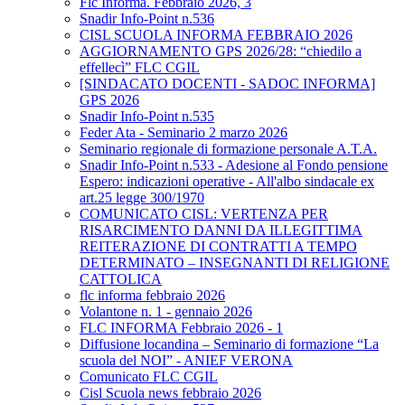
Flc Informa. Febbraio 2026, 3
Snadir Info-Point n.536
CISL SCUOLA INFORMA FEBBRAIO 2026
AGGIORNAMENTO GPS 2026/28: “chiedilo a
effellecì” FLC CGIL
[SINDACATO DOCENTI - SADOC INFORMA]
GPS 2026
Snadir Info-Point n.535
Feder Ata - Seminario 2 marzo 2026
Seminario regionale di formazione personale A.T.A.
Snadir Info-Point n.533 - Adesione al Fondo pensione
Espero: indicazioni operative - All'albo sindacale ex
art.25 legge 300/1970
COMUNICATO CISL: VERTENZA PER
RISARCIMENTO DANNI DA ILLEGITTIMA
REITERAZIONE DI CONTRATTI A TEMPO
DETERMINATO – INSEGNANTI DI RELIGIONE
CATTOLICA
flc informa febbraio 2026
Volantone n. 1 - gennaio 2026
FLC INFORMA Febbraio 2026 - 1
Diffusione locandina – Seminario di formazione “La
scuola del NOI” - ANIEF VERONA
Comunicato FLC CGIL
Cisl Scuola news febbraio 2026