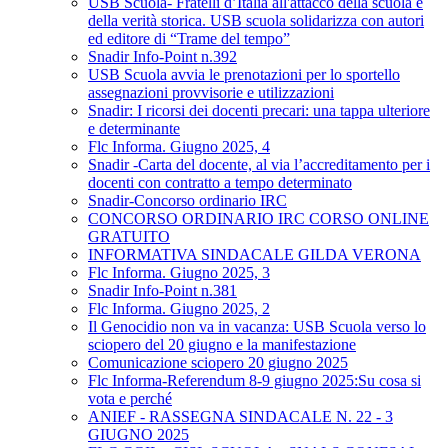
USB Scuola- Fratelli d’Italia all'attacco della scuola e
della verità storica. USB scuola solidarizza con autori
ed editore di “Trame del tempo”
Snadir Info-Point n.392
USB Scuola avvia le prenotazioni per lo sportello
assegnazioni provvisorie e utilizzazioni
Snadir: I ricorsi dei docenti precari: una tappa ulteriore
e determinante
Flc Informa. Giugno 2025, 4
Snadir -Carta del docente, al via l’accreditamento per i
docenti con contratto a tempo determinato
Snadir-Concorso ordinario IRC
CONCORSO ORDINARIO IRC CORSO ONLINE
GRATUITO
INFORMATIVA SINDACALE GILDA VERONA
Flc Informa. Giugno 2025, 3
Snadir Info-Point n.381
Flc Informa. Giugno 2025, 2
Il Genocidio non va in vacanza: USB Scuola verso lo
sciopero del 20 giugno e la manifestazione
Comunicazione sciopero 20 giugno 2025
Flc Informa-Referendum 8-9 giugno 2025:Su cosa si
vota e perché
ANIEF - RASSEGNA SINDACALE N. 22 - 3
GIUGNO 2025