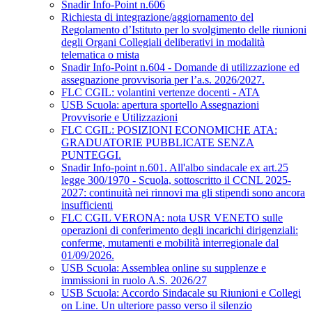
Snadir Info-Point n.606
Richiesta di integrazione/aggiornamento del
Regolamento d’Istituto per lo svolgimento delle riunioni
degli Organi Collegiali deliberativi in modalità
telematica o mista
Snadir Info-Point n.604 - Domande di utilizzazione ed
assegnazione provvisoria per l’a.s. 2026/2027.
FLC CGIL: volantini vertenze docenti - ATA
USB Scuola: apertura sportello Assegnazioni
Provvisorie e Utilizzazioni
FLC CGIL: POSIZIONI ECONOMICHE ATA:
GRADUATORIE PUBBLICATE SENZA
PUNTEGGI.
Snadir Info-point n.601. All'albo sindacale ex art.25
legge 300/1970 - Scuola, sottoscritto il CCNL 2025-
2027: continuità nei rinnovi ma gli stipendi sono ancora
insufficienti
FLC CGIL VERONA: nota USR VENETO sulle
operazioni di conferimento degli incarichi dirigenziali:
conferme, mutamenti e mobilità interregionale dal
01/09/2026.
USB Scuola: Assemblea online su supplenze e
immissioni in ruolo A.S. 2026/27
USB Scuola: Accordo Sindacale su Riunioni e Collegi
on Line. Un ulteriore passo verso il silenzio