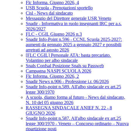
Flc Informa. Giugno 2026, 4
USB Scuola - Prenotazioni sportello
Cisl - News dal sindacato
Messaggio del Direttore generale USR Veneto
Snadir - Informativa in ruolo insegnanti IRC per a.s.
2026/2027
FLC - CGIL Giugno 2026 n.3
Snadir Info-Point n.596 - CCNL Scuola 2025-2027:
aumenti da gennaio 2025 a gennaio 2027 e possibili
arretrati ad agosto 2026
[FLC CGIL] Personale ATA: basta precariato.
Volantino per albo sindacale
Snals Confsal Posizione Snals su Passweb
Campagna NASPI SCUOLA 2026
Flc Informa. Giugno 2026, 2
Snadir News n.906 - Professione i.r. 06/2026
Snadir Info-point n.589. All'albo sindacale ex art.25
legge 300/1970
A scuola, diamo forma al futuro - News dal sindacato,
N. 10 del 05 giugno 2026
RASSEGNA SINDACALE ANIEF N. 22 - 8
GIUGNO 2026
Snadir Info-point n.587. All'albo sindacale ex art.25
legge 300/1970 - Veneto – Concorso ordinario – Nuova
ripartizione posti