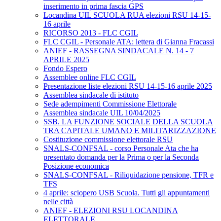
inserimento in prima fascia GPS
Locandina UIL SCUOLA RUA elezioni RSU 14-15-
16 aprile
RICORSO 2013 - FLC CGIL
FLC CGIL - Personale ATA: lettera di Gianna Fracassi
ANIEF - RASSEGNA SINDACALE N. 14 - 7
APRILE 2025
Fondo Espero
Assemblee online FLC CGIL
Presentazione liste elezioni RSU 14-15-16 aprile 2025
Assemblea sindacale di istituto
Sede adempimenti Commissione Elettorale
Assemblea sindacale UIL 10/04/2025
SSB. LA FUNZIONE SOCIALE DELLA SCUOLA
TRA CAPITALE UMANO E MILITARIZZAZIONE
Costituzione commissione elettorale RSU
SNALS-CONFSAL - corso Personale Ata che ha
presentato domanda per la Prima o per la Seconda
Posizione economica
SNALS-CONFSAL - Riliquidazione pensione, TFR e
TFS
4 aprile: sciopero USB Scuola. Tutti gli appuntamenti
nelle città
ANIEF - ELEZIONI RSU LOCANDINA
ELETTORALE