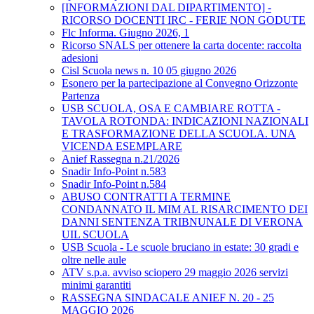
[INFORMAZIONI DAL DIPARTIMENTO] -
RICORSO DOCENTI IRC - FERIE NON GODUTE
Flc Informa. Giugno 2026, 1
Ricorso SNALS per ottenere la carta docente: raccolta
adesioni
Cisl Scuola news n. 10 05 giugno 2026
Esonero per la partecipazione al Convegno Orizzonte
Partenza
USB SCUOLA, OSA E CAMBIARE ROTTA -
TAVOLA ROTONDA: INDICAZIONI NAZIONALI
E TRASFORMAZIONE DELLA SCUOLA. UNA
VICENDA ESEMPLARE
Anief Rassegna n.21/2026
Snadir Info-Point n.583
Snadir Info-Point n.584
ABUSO CONTRATTI A TERMINE
CONDANNATO IL MIM AL RISARCIMENTO DEI
DANNI SENTENZA TRIBNUNALE DI VERONA
UIL SCUOLA
USB Scuola - Le scuole bruciano in estate: 30 gradi e
oltre nelle aule
ATV s.p.a. avviso sciopero 29 maggio 2026 servizi
minimi garantiti
RASSEGNA SINDACALE ANIEF N. 20 - 25
MAGGIO 2026