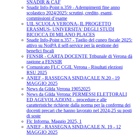
SNADIR & CAF
Snadir Info-Point n.359 - Adempimenti fine anno
scolastico 2024/2025: scrutini, credito, esami,
commissioni d’esame
UIL SCUOLA VERONA- IL PROGETTO
ERASMUS- UNIVERSITA' DEGLI STUDI
BICOCCA DI MILANO PLACES
Snadir Info-Point n.357 - Taglio del cuneo fiscale 2025:
attivo su NoiPA il self-service per la gestione dei
benefici fiscali
FENSIR - CARTA DOCENTE Tribunale di Verona dà
ragione a FENSIR
Comunicato FLC CGIL Verona - Risultati elezioni
RSU 2025
ANIEF - RASSEGNA SINDACALE N.20 - 19
MAGGIO 2025
News da Gilda Verona 19052025
News da Gilda Verona: PERMESSI ELETTORALI
ED AGEVOLAZIONI - procedure e alle
caratteristiche richieste dalla norma per la conferma dei
docenti precari che hanno lavorato nel 2024-25 su posti
di soste
Flc Informa. Maggio 2025, 1
ANIEF - RASSEGNA SINDACALE N. 19 - 12
MAGGIO 2025