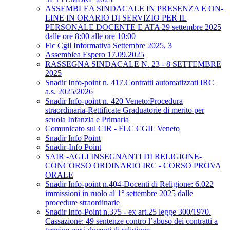
ASSEMBLEA SINDACALE IN PRESENZA E ON-
LINE IN ORARIO DI SERVIZIO PER IL
PERSONALE DOCENTE E ATA 29 settembre 2025
dalle ore 8:00 alle ore 10:00
Flc Cgil Informativa Settembre 2025, 3
Assemblea Espero 17.09.2025
RASSEGNA SINDACALE N. 23 - 8 SETTEMBRE
2025
Snadir Info-point n. 417.Contratti automatizzati IRC
a.s. 2025/2026
Snadir Info-point n. 420 Veneto:Procedura
straordinaria-Rettificate Graduatorie di merito per
scuola Infanzia e Primaria
Comunicato sul CIR - FLC CGIL Veneto
Snadir Info Point
Snadir-Info Point
SAIR -AGLI INSEGNANTI DI RELIGIONE-
CONCORSO ORDINARIO IRC - CORSO PROVA
ORALE
Snadir Info-point n.404-Docenti di Religione: 6.022
immissioni in ruolo al 1° settembre 2025 dalle
procedure straordinarie
Snadir Info-Point n.375 - ex art.25 legge 300/1970.
Cassazione: 49 sentenze contro l’abuso dei contratti a