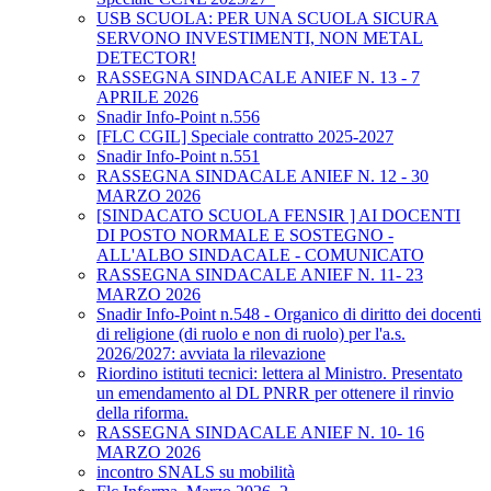
USB SCUOLA: PER UNA SCUOLA SICURA
SERVONO INVESTIMENTI, NON METAL
DETECTOR!
RASSEGNA SINDACALE ANIEF N. 13 - 7
APRILE 2026
Snadir Info-Point n.556
[FLC CGIL] Speciale contratto 2025-2027
Snadir Info-Point n.551
RASSEGNA SINDACALE ANIEF N. 12 - 30
MARZO 2026
[SINDACATO SCUOLA FENSIR ] AI DOCENTI
DI POSTO NORMALE E SOSTEGNO -
ALL'ALBO SINDACALE - COMUNICATO
RASSEGNA SINDACALE ANIEF N. 11- 23
MARZO 2026
Snadir Info-Point n.548 - Organico di diritto dei docenti
di religione (di ruolo e non di ruolo) per l'a.s.
2026/2027: avviata la rilevazione
Riordino istituti tecnici: lettera al Ministro. Presentato
un emendamento al DL PNRR per ottenere il rinvio
della riforma.
RASSEGNA SINDACALE ANIEF N. 10- 16
MARZO 2026
incontro SNALS su mobilità