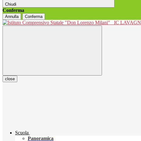
Chiudi
Conferma
Annulla
Conferma
IC LAVAGNO
close
Scuola
Panoramica