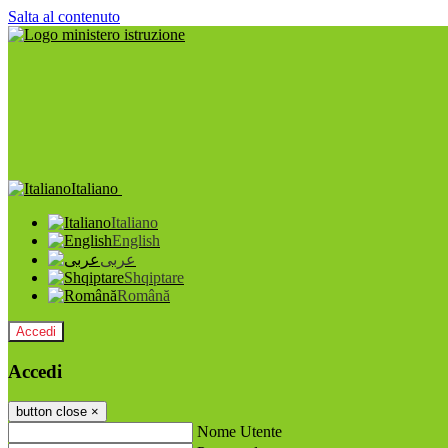
Salta al contenuto
Italiano
Italiano
English
عربى
Shqiptare
Română
Accedi
Accedi
button close
×
Nome Utente