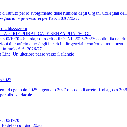
’Istituto per lo svolgimento delle riunioni degli Organi Collegiali delib
segnazione provvisoria per l’a.s. 2026/2027.
e Utilizzazioni
DUATORIE PUBBLICATE SENZA PUNTEGGI.
ge 300/1970 - Scuola, sottoscritto il CCNL 2025-2027: continuità nei rin
conferimento degli incarichi dirigenziali: conferme, mutamenti e m
i in ruolo A.S. 2026/27
ine. Un ulteriore passo verso il silenzio
26/2027
ti da gennaio 2025 a gennaio 2027 e possibili arretrati ad agosto 202
per albo sindacale
ge 300/1970
. 10 del 05 giugno 2026