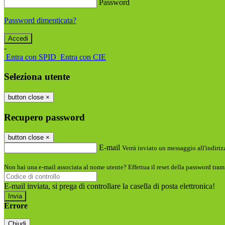
Password
Password dimenticata?
-
Entra con SPID
Entra con CIE
Seleziona utente
button close
×
Recupero password
button close
×
E-mail
Verrà inviato un messaggio all'indirizz
Non hai una e-mail associata al nome utente? Effettua il reset della password tram
E-mail inviata, si prega di controllare la casella di posta elettronica!
Errore
Chiudi