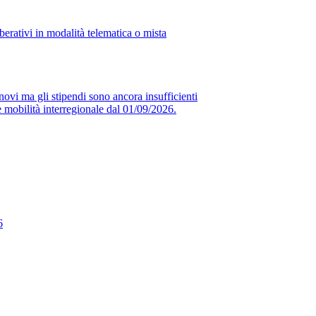
erativi in modalità telematica o mista
novi ma gli stipendi sono ancora insufficienti
obilità interregionale dal 01/09/2026.
6