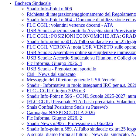
Bacheca Sindacale
Snadir Info-Point n.606
Richiesta di integrazione/aggiornamento del Regolamento d
Snadir Info-Point n.604 - Domande di utilizzazione ed as
FLC CGIL: volantini vertenze docenti - ATA
USB Scuola: apertura sportello Assegnazioni Provvisorie 
FLC CGIL: POSIZIONI ECONOMICHE ATA: GRA
Snadir Info-point n.601. All'albo sindacale ex art.25 leg
FLC CGIL VERONA: nota USR VENETO sulle operazioni di 
USB Scuola: Assemblea online su supplenze e immission
USB Scuola: Accordo Sindacale su Riunioni e Collegi on L
Flc Informa. Giugno 2026, 4
USB Scuola - Prenotazioni sportello
Cisl - News dal sindacato
Messaggio del Direttore generale USR Veneto
Snadir - Informativa in ruolo insegnanti IRC per a.s. 20
FLC - CGIL Giugno 2026 n.3
Snadir Info-Point n.596 - CCNL Scuola 2025-2027: aumen
[FLC CGIL] Personale ATA: basta precariato. Volantino 
Snals Confsal Posizione Snals su Passweb
Campagna NASPI SCUOLA 2026
Flc Informa. Giugno 2026, 2
Snadir News n.906 - Professione i.r. 06/2026
Snadir Info-point n.589. All'albo sindacale ex art.25 leg
A scuola, diamo forma al futuro - News dal sindacato, N