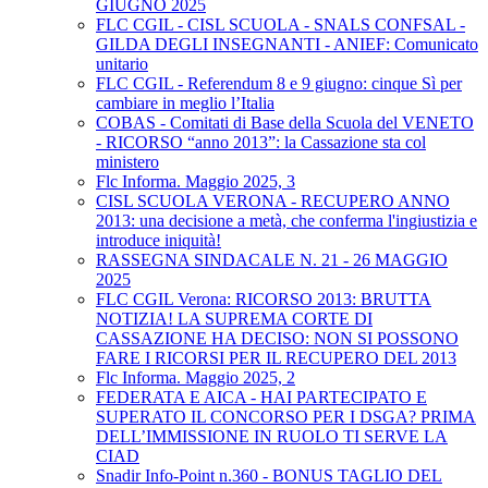
GIUGNO 2025
FLC CGIL - CISL SCUOLA - SNALS CONFSAL -
GILDA DEGLI INSEGNANTI - ANIEF: Comunicato
unitario
FLC CGIL - Referendum 8 e 9 giugno: cinque Sì per
cambiare in meglio l’Italia
COBAS - Comitati di Base della Scuola del VENETO
- RICORSO “anno 2013”: la Cassazione sta col
ministero
Flc Informa. Maggio 2025, 3
CISL SCUOLA VERONA - RECUPERO ANNO
2013: una decisione a metà, che conferma l'ingiustizia e
introduce iniquità!
RASSEGNA SINDACALE N. 21 - 26 MAGGIO
2025
FLC CGIL Verona: RICORSO 2013: BRUTTA
NOTIZIA! LA SUPREMA CORTE DI
CASSAZIONE HA DECISO: NON SI POSSONO
FARE I RICORSI PER IL RECUPERO DEL 2013
Flc Informa. Maggio 2025, 2
FEDERATA E AICA - HAI PARTECIPATO E
SUPERATO IL CONCORSO PER I DSGA? PRIMA
DELL’IMMISSIONE IN RUOLO TI SERVE LA
CIAD
Snadir Info-Point n.360 - BONUS TAGLIO DEL