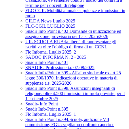
Cassazione: 49 sentenze contro l’abuso dei contratti a
termine per i docenti di religione
FLC CGIL Mobilità annuale supplenze e immissioni in
ruolo
GILDA News Luglio 2025
FLC-CGIL LUGLIO 2025
Snadir Info-Point n.402 Domande di utilizzazione ed
assegnazione provvisoria per l’a.s. 2025/2026
UIL SCUOLA RUA:la libertà di rappresentare gli
iscritti va oltre l'obbligo di firma di un CCNL
Flc Informa. Luglio 2025, 2
SADOC INFORMA N. 2 - 2025
Snadir Info-Point n.401
SNADIR- Professione i.r. 07-08/2025
Snadir Info-Point n.399 - All'albo sindacale ex art.25
legge 300/1970. Indicazioni operative in materia di
supplenze a.s. 2025/2026
Snadir Info-Point n.398. Assunzioni insegnanti di
religione: oltre 4.500 immissioni in ruolo previste per il
1° settembre 2025
Snadir- Info Point
Snadir Info-Point n.395
Flc Informa. Luglio 2025, 1
Snadir Info-Point n.394.Scuola, audizione VII
commissione, FGU: vogliamo confronto aperto e