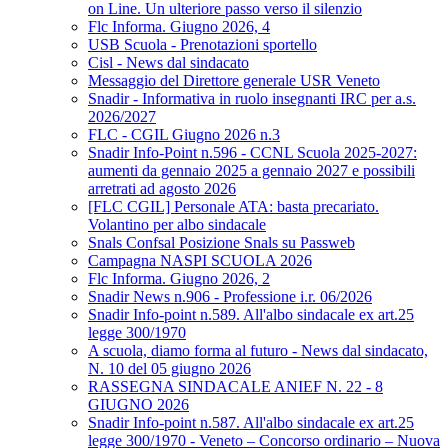
on Line. Un ulteriore passo verso il silenzio
Flc Informa. Giugno 2026, 4
USB Scuola - Prenotazioni sportello
Cisl - News dal sindacato
Messaggio del Direttore generale USR Veneto
Snadir - Informativa in ruolo insegnanti IRC per a.s.
2026/2027
FLC - CGIL Giugno 2026 n.3
Snadir Info-Point n.596 - CCNL Scuola 2025-2027:
aumenti da gennaio 2025 a gennaio 2027 e possibili
arretrati ad agosto 2026
[FLC CGIL] Personale ATA: basta precariato.
Volantino per albo sindacale
Snals Confsal Posizione Snals su Passweb
Campagna NASPI SCUOLA 2026
Flc Informa. Giugno 2026, 2
Snadir News n.906 - Professione i.r. 06/2026
Snadir Info-point n.589. All'albo sindacale ex art.25
legge 300/1970
A scuola, diamo forma al futuro - News dal sindacato,
N. 10 del 05 giugno 2026
RASSEGNA SINDACALE ANIEF N. 22 - 8
GIUGNO 2026
Snadir Info-point n.587. All'albo sindacale ex art.25
legge 300/1970 - Veneto – Concorso ordinario – Nuova