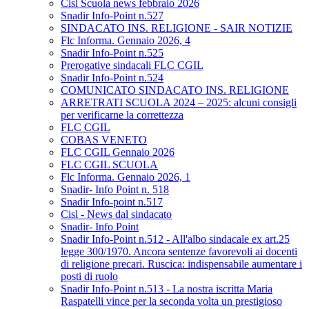
Cisl Scuola news febbraio 2026
Snadir Info-Point n.527
SINDACATO INS. RELIGIONE - SAIR NOTIZIE
Flc Informa. Gennaio 2026, 4
Snadir Info-Point n.525
Prerogative sindacali FLC CGIL
Snadir Info-Point n.524
COMUNICATO SINDACATO INS. RELIGIONE
ARRETRATI SCUOLA 2024 – 2025: alcuni consigli
per verificarne la correttezza
FLC CGIL
COBAS VENETO
FLC CGIL Gennaio 2026
FLC CGIL SCUOLA
Flc Informa. Gennaio 2026, 1
Snadir- Info Point n. 518
Snadir Info-point n.517
Cisl - News dal sindacato
Snadir- Info Point
Snadir Info-Point n.512 - All'albo sindacale ex art.25
legge 300/1970. Ancora sentenze favorevoli ai docenti
di religione precari. Ruscica: indispensabile aumentare i
posti di ruolo
Snadir Info-Point n.513 - La nostra iscritta Maria
Raspatelli vince per la seconda volta un prestigioso