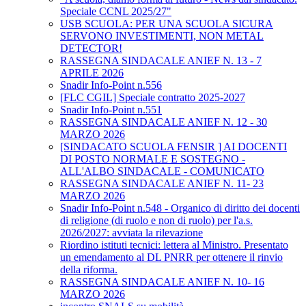
Speciale CCNL 2025/27"
USB SCUOLA: PER UNA SCUOLA SICURA
SERVONO INVESTIMENTI, NON METAL
DETECTOR!
RASSEGNA SINDACALE ANIEF N. 13 - 7
APRILE 2026
Snadir Info-Point n.556
[FLC CGIL] Speciale contratto 2025-2027
Snadir Info-Point n.551
RASSEGNA SINDACALE ANIEF N. 12 - 30
MARZO 2026
[SINDACATO SCUOLA FENSIR ] AI DOCENTI
DI POSTO NORMALE E SOSTEGNO -
ALL'ALBO SINDACALE - COMUNICATO
RASSEGNA SINDACALE ANIEF N. 11- 23
MARZO 2026
Snadir Info-Point n.548 - Organico di diritto dei docenti
di religione (di ruolo e non di ruolo) per l'a.s.
2026/2027: avviata la rilevazione
Riordino istituti tecnici: lettera al Ministro. Presentato
un emendamento al DL PNRR per ottenere il rinvio
della riforma.
RASSEGNA SINDACALE ANIEF N. 10- 16
MARZO 2026