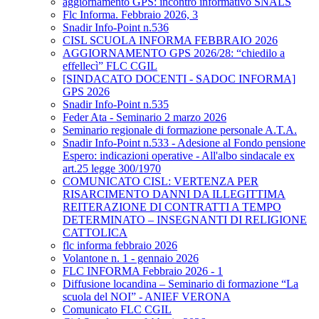
aggiornamento GPS: incontro informativo SNALS
Flc Informa. Febbraio 2026, 3
Snadir Info-Point n.536
CISL SCUOLA INFORMA FEBBRAIO 2026
AGGIORNAMENTO GPS 2026/28: “chiedilo a
effellecì” FLC CGIL
[SINDACATO DOCENTI - SADOC INFORMA]
GPS 2026
Snadir Info-Point n.535
Feder Ata - Seminario 2 marzo 2026
Seminario regionale di formazione personale A.T.A.
Snadir Info-Point n.533 - Adesione al Fondo pensione
Espero: indicazioni operative - All'albo sindacale ex
art.25 legge 300/1970
COMUNICATO CISL: VERTENZA PER
RISARCIMENTO DANNI DA ILLEGITTIMA
REITERAZIONE DI CONTRATTI A TEMPO
DETERMINATO – INSEGNANTI DI RELIGIONE
CATTOLICA
flc informa febbraio 2026
Volantone n. 1 - gennaio 2026
FLC INFORMA Febbraio 2026 - 1
Diffusione locandina – Seminario di formazione “La
scuola del NOI” - ANIEF VERONA
Comunicato FLC CGIL