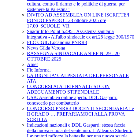
cultura, contro il riarmo e le politiche di guerra, per
sostenere la Palestina"
INVITO AD ASSEMBLEA ON LINE ISCRITTE/I
FONDO ESPERO - 23 ottobre 2025 ore
17.00_SCUOLE_VR
Snadir Info-Point n.495 - Assistenza sanitaria
integrativa - All'albo sindacale ex art.25 legge 300/1970
FLC CGIL Locandina PNRR3
News Gilda Verona
RASSEGNA SINDACALE ANIEF N. 29 - 20
OTTOBRE 2025
Anief
Flc Informa.
LA DIGNITA' CALPESTATA DEL PERSONALE
ATA
CONCORSI ATA TRIENNALI? SI CON
ADEGUAMENTO STIPENDIALE
USB: Assemblea online aperta. DDL Gasparri:
conoscerlo per combatterlo
CONCORSO PNRR3 DOCENTI SECONDARIA I e
II GRADO … PREPARIAMOCI ALLA PROVA
SCRITTA
Indicazioni nazionali e DDL Gasparri: stessa faccia
della nuova scuola del ventennio. L’Alleanza Studenti-
Lavoratori rafforza la battaglia per una nuova scuola