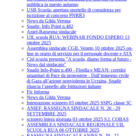
pubblica in questo autunno
USB Scuola: apertura sportello di consulenza per
iscrizione al concorso PNRR3
News da Gilda Verona
Snadir- Info Point n.482
Anief-Rassegna sindacale
UIL scuola RUA: WEBINAR FONDO ESPERO 13
ottobre 2025
Assemblea sindacale CGIL Veneto 10 ottobre 2025 on-
line in orario di servizio per il personale docente e ATA
Cisl scuola presenta "A scuola, diamo forma al futuro -
News dal sindacato"
Snadir Info-Point n.490 - Flotilla e MEAN: corridoi
umanitari di Pace da proteggere - Dall’impegno civile
di Gaza all’azione nonviolenta in Ucraina, Snadir
rilancia l’appello alle Istituzioni italiane
Flc Informa
News da Gilda Verona
Integrazione sciopero 03 ottobre 2025 SSPG classe 3C
ANIEF: RASSEGNA SINDACALE N. 26 - 29
SETTEMBRE 2025
sciopero intera giornata 03 ottobre 2025 S.I. COBAS
ASSEMBLEA SINDACALE REGIONALE UIL
SCUOLA RUA 06 OTTOBRE 2025
RASSEGNA SINDACALE ANIEF N. 29 - 22