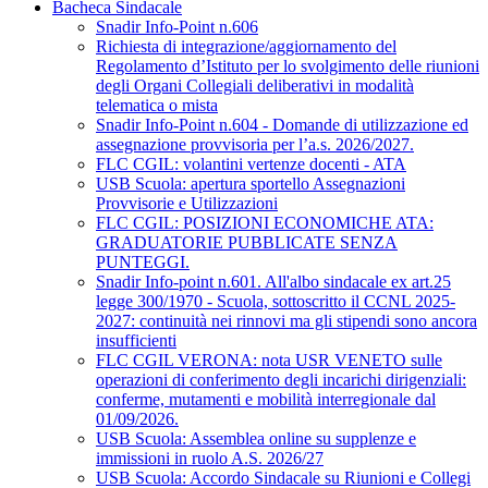
Bacheca Sindacale
Snadir Info-Point n.606
Richiesta di integrazione/aggiornamento del
Regolamento d’Istituto per lo svolgimento delle riunioni
degli Organi Collegiali deliberativi in modalità
telematica o mista
Snadir Info-Point n.604 - Domande di utilizzazione ed
assegnazione provvisoria per l’a.s. 2026/2027.
FLC CGIL: volantini vertenze docenti - ATA
USB Scuola: apertura sportello Assegnazioni
Provvisorie e Utilizzazioni
FLC CGIL: POSIZIONI ECONOMICHE ATA:
GRADUATORIE PUBBLICATE SENZA
PUNTEGGI.
Snadir Info-point n.601. All'albo sindacale ex art.25
legge 300/1970 - Scuola, sottoscritto il CCNL 2025-
2027: continuità nei rinnovi ma gli stipendi sono ancora
insufficienti
FLC CGIL VERONA: nota USR VENETO sulle
operazioni di conferimento degli incarichi dirigenziali:
conferme, mutamenti e mobilità interregionale dal
01/09/2026.
USB Scuola: Assemblea online su supplenze e
immissioni in ruolo A.S. 2026/27
USB Scuola: Accordo Sindacale su Riunioni e Collegi