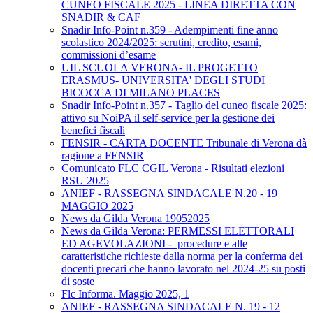
CUNEO FISCALE 2025 - LINEA DIRETTA CON
SNADIR & CAF
Snadir Info-Point n.359 - Adempimenti fine anno
scolastico 2024/2025: scrutini, credito, esami,
commissioni d’esame
UIL SCUOLA VERONA- IL PROGETTO
ERASMUS- UNIVERSITA' DEGLI STUDI
BICOCCA DI MILANO PLACES
Snadir Info-Point n.357 - Taglio del cuneo fiscale 2025:
attivo su NoiPA il self-service per la gestione dei
benefici fiscali
FENSIR - CARTA DOCENTE Tribunale di Verona dà
ragione a FENSIR
Comunicato FLC CGIL Verona - Risultati elezioni
RSU 2025
ANIEF - RASSEGNA SINDACALE N.20 - 19
MAGGIO 2025
News da Gilda Verona 19052025
News da Gilda Verona: PERMESSI ELETTORALI
ED AGEVOLAZIONI - procedure e alle
caratteristiche richieste dalla norma per la conferma dei
docenti precari che hanno lavorato nel 2024-25 su posti
di soste
Flc Informa. Maggio 2025, 1
ANIEF - RASSEGNA SINDACALE N. 19 - 12