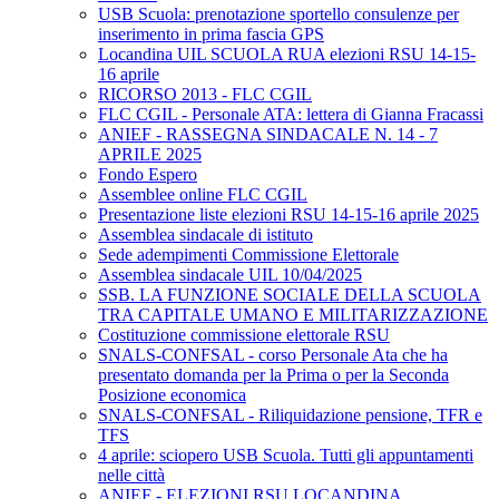
USB Scuola: prenotazione sportello consulenze per
inserimento in prima fascia GPS
Locandina UIL SCUOLA RUA elezioni RSU 14-15-
16 aprile
RICORSO 2013 - FLC CGIL
FLC CGIL - Personale ATA: lettera di Gianna Fracassi
ANIEF - RASSEGNA SINDACALE N. 14 - 7
APRILE 2025
Fondo Espero
Assemblee online FLC CGIL
Presentazione liste elezioni RSU 14-15-16 aprile 2025
Assemblea sindacale di istituto
Sede adempimenti Commissione Elettorale
Assemblea sindacale UIL 10/04/2025
SSB. LA FUNZIONE SOCIALE DELLA SCUOLA
TRA CAPITALE UMANO E MILITARIZZAZIONE
Costituzione commissione elettorale RSU
SNALS-CONFSAL - corso Personale Ata che ha
presentato domanda per la Prima o per la Seconda
Posizione economica
SNALS-CONFSAL - Riliquidazione pensione, TFR e
TFS
4 aprile: sciopero USB Scuola. Tutti gli appuntamenti
nelle città
ANIEF - ELEZIONI RSU LOCANDINA