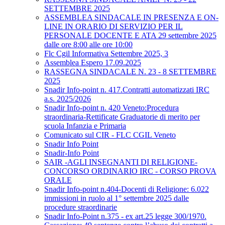
SETTEMBRE 2025
ASSEMBLEA SINDACALE IN PRESENZA E ON-
LINE IN ORARIO DI SERVIZIO PER IL
PERSONALE DOCENTE E ATA 29 settembre 2025
dalle ore 8:00 alle ore 10:00
Flc Cgil Informativa Settembre 2025, 3
Assemblea Espero 17.09.2025
RASSEGNA SINDACALE N. 23 - 8 SETTEMBRE
2025
Snadir Info-point n. 417.Contratti automatizzati IRC
a.s. 2025/2026
Snadir Info-point n. 420 Veneto:Procedura
straordinaria-Rettificate Graduatorie di merito per
scuola Infanzia e Primaria
Comunicato sul CIR - FLC CGIL Veneto
Snadir Info Point
Snadir-Info Point
SAIR -AGLI INSEGNANTI DI RELIGIONE-
CONCORSO ORDINARIO IRC - CORSO PROVA
ORALE
Snadir Info-point n.404-Docenti di Religione: 6.022
immissioni in ruolo al 1° settembre 2025 dalle
procedure straordinarie
Snadir Info-Point n.375 - ex art.25 legge 300/1970.