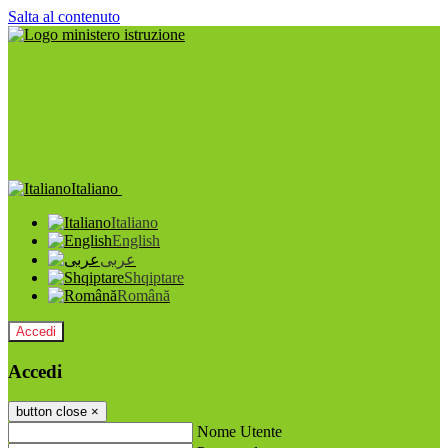
Salta al contenuto
Italiano
Italiano
English
عربى
Shqiptare
Română
Accedi
Accedi
button close
×
Nome Utente