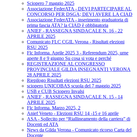
Sciopero 7 maggio 2025
Associazione FederATA - DEVI PARTECIPARE AL
CONCORSO PER DSGA; DEVI AVERE LA CIAD
Associazione FederATA - inserimento graduatoria di
prima fascia ATA? la CIAD è obbligatoria
ANIEF - RASSEGNA SINDACALE N. 16 - 22
APRILE 2025
Comunicato FLC CGIL Verona - Risultati elezioni
RSU 2025
Flc Informa. Aprile 2025 3 - Referendum 2025, urne
aperte 8 e 9 giugno Su cosa si vota e perché
REGISTRAZIONE AL CONGRESSO
PROVINCIALE GILDA INSEGNANTI VERONA
28 APRILE 2025
Riepilogo Risultati elezioni RSU 2025
sciopero UNICOBAS scuola del 7 maggio 2025
USB e CUB Sciopero Invalsi
ANIEF - RASSEGNA SINDACALE N. 15 - 14
APRILE 2025
Flc Informa. Marzo 2025, 2
Anief Veneto - Elezioni RSU 14 -15 e 16 aprile
ASA - Sollecito per “Riallineamento della carriera” di
Docenti ed ATA
News da Gilda Verona - Comunicato ricorso Carta del
Docente