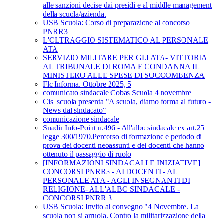
alle sanzioni decise dai presidi e al middle management
della scuola/azienda.
USB Scuola: Corso di preparazione al concorso
PNRR3
L'OLTRAGGIO SISTEMATICO AL PERSONALE
ATA
SERVIZIO MILITARE PER GLI ATA- VITTORIA
AL TRIBUNALE DI ROMA E CONDANNA IL
MINISTERO ALLE SPESE DI SOCCOMBENZA
Flc Informa. Ottobre 2025, 5
comunicato sindacale Cobas Scuola 4 novembre
Cisl scuola presenta "A scuola, diamo forma al futuro -
News dal sindacato"
comunicazione sindacale
Snadir Info-Point n.496 - All'albo sindacale ex art.25
legge 300/1970.Percorso di formazione e periodo di
prova dei docenti neoassunti e dei docenti che hanno
ottenuto il passaggio di ruolo
[INFORMAZIONI SINDACALI E INIZIATIVE]
CONCORSI PNRR3 - AI DOCENTI - AL
PERSONALE ATA - AGLI INSEGNANTI DI
RELIGIONE- ALL'ALBO SINDACALE -
CONCORSI PNRR 3
USB Scuola: Invito al convegno "4 Novembre. La
scuola non si arruola. Contro la militarizzazione della