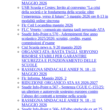
MAGGIO 2026
USB Scuola e Cestes: Invito al convegno “La crisi
della società e le fondamenta della scuola: oltre
l’emergenza, verso il futuro” 5 maggio 2026 ore 8-13 in
modalità online sincrona
Flc Cgil Locandina maggio 2026
FLC Veneto | comunicato stampa tagli personale ATA
Snadir Info-Point n.570 - Adempimenti fine anno
scolastico 2025/2026: scrutini, credito, esami,
commissioni d’esame
Cisl Scuola news n. 9 20 maggio 2026
ORGANICI ATA: BASTA TAGLI, SERVONO
RISORSE STABILI PER GARANTIRE
SICUREZZA E FUNZIONAMENTO DELLE
SCUOLE
RASSEGNA SINDACALE ANIEF N. 18 - 11
MAGGIO 2026
Flc Informa. Maggio 2026, 2
RIDUZIONE ORGANICO ATA AS 2026-2027
Snadir Info-Point n.567 - Sentenza CGUE C‑155/25:
un ulteriore e autorevole sostegno europeo contro
l’abuso dei contratti a termine nella scuola
RASSEGNA SINDACALE ANIEF N. 18 - 11
MAGGIO 2026
Snadir Info-Point n.566- All'albo sindacale ex art.25