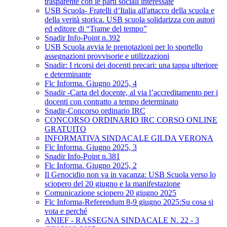
trasparente con le parti sociali interessate
USB Scuola- Fratelli d’Italia all'attacco della scuola e
della verità storica. USB scuola solidarizza con autori
ed editore di “Trame del tempo”
Snadir Info-Point n.392
USB Scuola avvia le prenotazioni per lo sportello
assegnazioni provvisorie e utilizzazioni
Snadir: I ricorsi dei docenti precari: una tappa ulteriore
e determinante
Flc Informa. Giugno 2025, 4
Snadir -Carta del docente, al via l’accreditamento per i
docenti con contratto a tempo determinato
Snadir-Concorso ordinario IRC
CONCORSO ORDINARIO IRC CORSO ONLINE
GRATUITO
INFORMATIVA SINDACALE GILDA VERONA
Flc Informa. Giugno 2025, 3
Snadir Info-Point n.381
Flc Informa. Giugno 2025, 2
Il Genocidio non va in vacanza: USB Scuola verso lo
sciopero del 20 giugno e la manifestazione
Comunicazione sciopero 20 giugno 2025
Flc Informa-Referendum 8-9 giugno 2025:Su cosa si
vota e perché
ANIEF - RASSEGNA SINDACALE N. 22 - 3