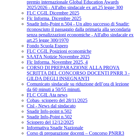
premio internazionale Global Education Awards
2025/2026 - All'albo sindacale ex art.25 legge 300
FLC CGIL Dicembre 2025
Flc Informa. Dicembre 2025
Snadir Info-Point n.504 - Un altro successo di Snadir:
riconosciuto il passaggio dalla primaria alla secondaria
senza penalizzazioni economiche - All'albo sindacale ex
art.25 legge 300/1970
Fondo Scuola Espero
FLC CGIL Posizioni economiche
SAATA Notizie Novembre 2025
Flc Informa. Novembre 2025, 4
CORSO DI PREPARAZIONE ALLA PROVA
SCRITTA DEL CONCORSO DOCENTI PNRR 3 -
GILDA DEGLI INSEGNANTI
Comunicato sindacale su riduzione dell’ora di lezione
da 60 minuti a 50/55 minuti.
FLC CGIL Ata news
Cobas- sciopero del 28/11/2025
Cisl - News dal sindacato
Snadir Info-point n.502
Snadir Info-Point n.502
Sciopero del 12/12/2025
Informativa Snadir Nazionale
Corso di preparazione docenti – Concorso PNRR3