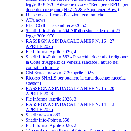
legge 300/1970. Adesione ricorso “Recupero RPD” per
docenti di religione (N27, N28 e Supplenze Brevi)
Uil scuola - Ricorso Posizioni economiche
ATA news
FLC CGIL - Locandina 2026 n.5
Snadir Info-Point n.564 All'albo sindacale ex art.25
legge 300/1970
RASSEGNA SINDACALE ANIEF N. 16 - 27
APRILE 2026
Flc Informa. Aprile 2026, 4
Snadir Info-Point n.562 - Risarciti i docenti di religione:
la Corte d’Appello di Venezia sancisce l’abuso nei
contratti a termine
Cisl Scuola news n. 7 20 aprile 2026
Ricorso SNALS per ottenere la carta docente: raccolta
adesioni
RASSEGNA SINDACALE ANIEF N. 15 - 20
APRILE 2026
Flc Informa. Aprile 2026, 3
RASSEGNA SINDACALE ANIEF N. 14 - 13
APRILE 2026
Snadir news n.869
Snadir Info-Point n.558
Flc Informa. Aprile 2026, 2
"A scuola, diamo forma al futuro - News dal sindacato.