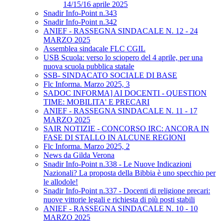
14/15/16 aprile 2025
Snadir Info-Point n.343
Snadir Info-Point n.342
ANIEF - RASSEGNA SINDACALE N. 12 - 24
MARZO 2025
Assemblea sindacale FLC CGIL
USB Scuola: verso lo sciopero del 4 aprile, per una
nuova scuola pubblica statale
SSB- SINDACATO SOCIALE DI BASE
Flc Informa. Marzo 2025, 3
SADOC INFORMA] AI DOCENTI - QUESTION
TIME: MOBILITA' E PRECARI
ANIEF - RASSEGNA SINDACALE N. 11 - 17
MARZO 2025
SAIR NOTIZIE - CONCORSO IRC: ANCORA IN
FASE DI STALLO IN ALCUNE REGIONI
Flc Informa. Marzo 2025, 2
News da Gilda Verona
Snadir Info-Point n.338 - Le Nuove Indicazioni
Nazionali? La proposta della Bibbia è uno specchio per
le allodole!
Snadir Info-Point n.337 - Docenti di religione precari:
nuove vittorie legali e richiesta di più posti stabili
ANIEF - RASSEGNA SINDACALE N. 10 - 10
MARZO 2025