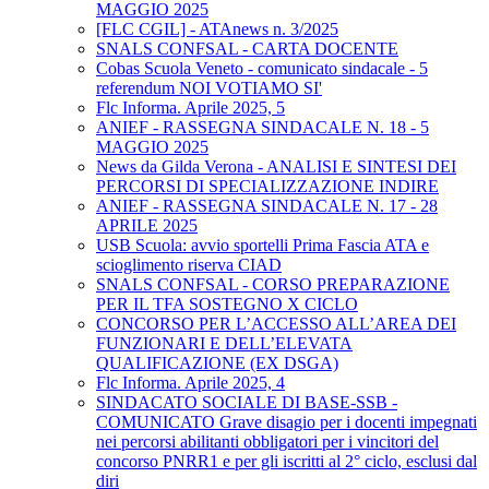
MAGGIO 2025
[FLC CGIL] - ATAnews n. 3/2025
SNALS CONFSAL - CARTA DOCENTE
Cobas Scuola Veneto - comunicato sindacale - 5
referendum NOI VOTIAMO SI'
Flc Informa. Aprile 2025, 5
ANIEF - RASSEGNA SINDACALE N. 18 - 5
MAGGIO 2025
News da Gilda Verona - ANALISI E SINTESI DEI
PERCORSI DI SPECIALIZZAZIONE INDIRE
ANIEF - RASSEGNA SINDACALE N. 17 - 28
APRILE 2025
USB Scuola: avvio sportelli Prima Fascia ATA e
scioglimento riserva CIAD
SNALS CONFSAL - CORSO PREPARAZIONE
PER IL TFA SOSTEGNO X CICLO
CONCORSO PER L’ACCESSO ALL’AREA DEI
FUNZIONARI E DELL’ELEVATA
QUALIFICAZIONE (EX DSGA)
Flc Informa. Aprile 2025, 4
SINDACATO SOCIALE DI BASE-SSB -
COMUNICATO Grave disagio per i docenti impegnati
nei percorsi abilitanti obbligatori per i vincitori del
concorso PNRR1 e per gli iscritti al 2° ciclo, esclusi dal
diri