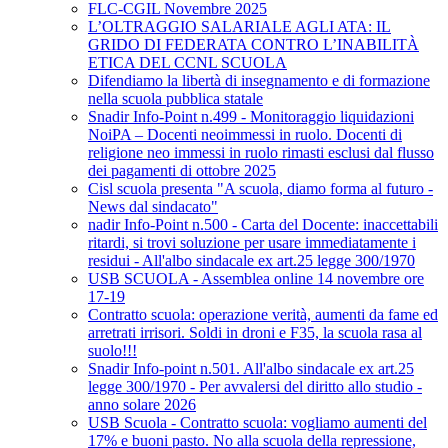
FLC-CGIL Novembre 2025
L’OLTRAGGIO SALARIALE AGLI ATA: IL
GRIDO DI FEDERATA CONTRO L’INABILITÀ
ETICA DEL CCNL SCUOLA
Difendiamo la libertà di insegnamento e di formazione
nella scuola pubblica statale
Snadir Info-Point n.499 - Monitoraggio liquidazioni
NoiPA – Docenti neoimmessi in ruolo. Docenti di
religione neo immessi in ruolo rimasti esclusi dal flusso
dei pagamenti di ottobre 2025
Cisl scuola presenta "A scuola, diamo forma al futuro -
News dal sindacato"
nadir Info-Point n.500 - Carta del Docente: inaccettabili
ritardi, si trovi soluzione per usare immediatamente i
residui - All'albo sindacale ex art.25 legge 300/1970
USB SCUOLA - Assemblea online 14 novembre ore
17-19
Contratto scuola: operazione verità, aumenti da fame ed
arretrati irrisori. Soldi in droni e F35, la scuola rasa al
suolo!!!
Snadir Info-point n.501. All'albo sindacale ex art.25
legge 300/1970 - Per avvalersi del diritto allo studio -
anno solare 2026
USB Scuola - Contratto scuola: vogliamo aumenti del
17% e buoni pasto. No alla scuola della repressione,