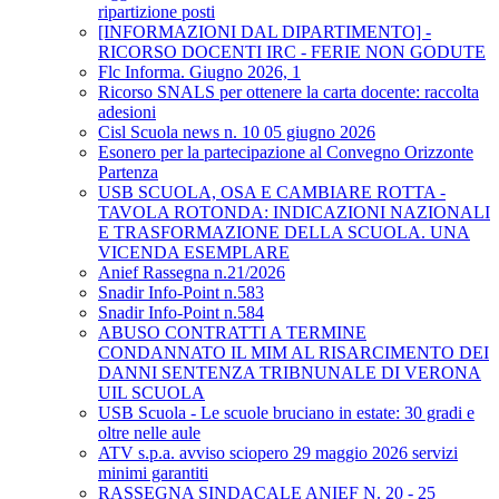
ripartizione posti
[INFORMAZIONI DAL DIPARTIMENTO] -
RICORSO DOCENTI IRC - FERIE NON GODUTE
Flc Informa. Giugno 2026, 1
Ricorso SNALS per ottenere la carta docente: raccolta
adesioni
Cisl Scuola news n. 10 05 giugno 2026
Esonero per la partecipazione al Convegno Orizzonte
Partenza
USB SCUOLA, OSA E CAMBIARE ROTTA -
TAVOLA ROTONDA: INDICAZIONI NAZIONALI
E TRASFORMAZIONE DELLA SCUOLA. UNA
VICENDA ESEMPLARE
Anief Rassegna n.21/2026
Snadir Info-Point n.583
Snadir Info-Point n.584
ABUSO CONTRATTI A TERMINE
CONDANNATO IL MIM AL RISARCIMENTO DEI
DANNI SENTENZA TRIBNUNALE DI VERONA
UIL SCUOLA
USB Scuola - Le scuole bruciano in estate: 30 gradi e
oltre nelle aule
ATV s.p.a. avviso sciopero 29 maggio 2026 servizi
minimi garantiti
RASSEGNA SINDACALE ANIEF N. 20 - 25