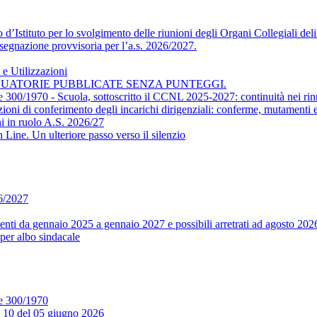
’Istituto per lo svolgimento delle riunioni degli Organi Collegiali delib
segnazione provvisoria per l’a.s. 2026/2027.
e Utilizzazioni
DUATORIE PUBBLICATE SENZA PUNTEGGI.
ge 300/1970 - Scuola, sottoscritto il CCNL 2025-2027: continuità nei rin
conferimento degli incarichi dirigenziali: conferme, mutamenti e m
i in ruolo A.S. 2026/27
ine. Un ulteriore passo verso il silenzio
26/2027
ti da gennaio 2025 a gennaio 2027 e possibili arretrati ad agosto 202
per albo sindacale
ge 300/1970
. 10 del 05 giugno 2026