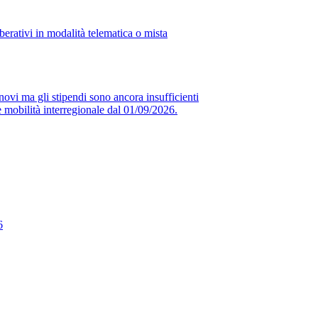
erativi in modalità telematica o mista
novi ma gli stipendi sono ancora insufficienti
obilità interregionale dal 01/09/2026.
6