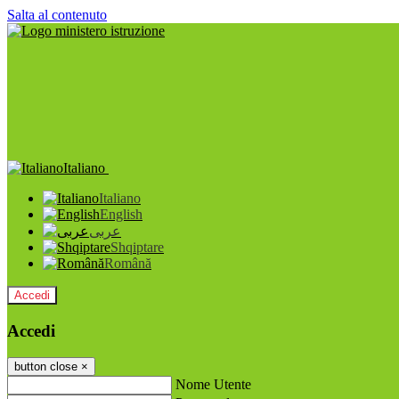
Salta al contenuto
Italiano
Italiano
English
عربى
Shqiptare
Română
Accedi
Accedi
button close
×
Nome Utente