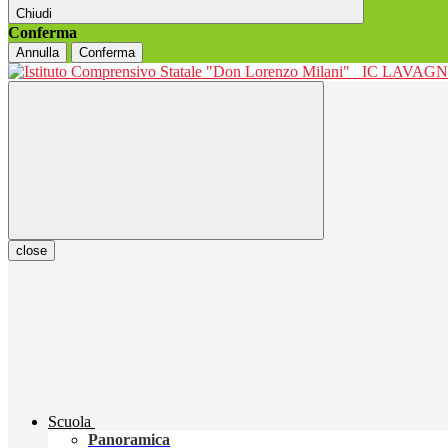
Chiudi
Conferma
Annulla
Conferma
IC LAVAGNO
close
Scuola
Panoramica