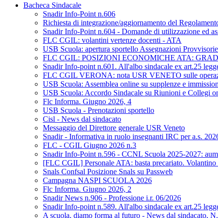
Bacheca Sindacale
Snadir Info-Point n.606
Richiesta di integrazione/aggiornamento del Regolamento d
Snadir Info-Point n.604 - Domande di utilizzazione ed as
FLC CGIL: volantini vertenze docenti - ATA
USB Scuola: apertura sportello Assegnazioni Provvisorie 
FLC CGIL: POSIZIONI ECONOMICHE ATA: GRA
Snadir Info-point n.601. All'albo sindacale ex art.25 leg
FLC CGIL VERONA: nota USR VENETO sulle operazioni di 
USB Scuola: Assemblea online su supplenze e immission
USB Scuola: Accordo Sindacale su Riunioni e Collegi on L
Flc Informa. Giugno 2026, 4
USB Scuola - Prenotazioni sportello
Cisl - News dal sindacato
Messaggio del Direttore generale USR Veneto
Snadir - Informativa in ruolo insegnanti IRC per a.s. 20
FLC - CGIL Giugno 2026 n.3
Snadir Info-Point n.596 - CCNL Scuola 2025-2027: aumen
[FLC CGIL] Personale ATA: basta precariato. Volantino 
Snals Confsal Posizione Snals su Passweb
Campagna NASPI SCUOLA 2026
Flc Informa. Giugno 2026, 2
Snadir News n.906 - Professione i.r. 06/2026
Snadir Info-point n.589. All'albo sindacale ex art.25 leg
A scuola, diamo forma al futuro - News dal sindacato, N