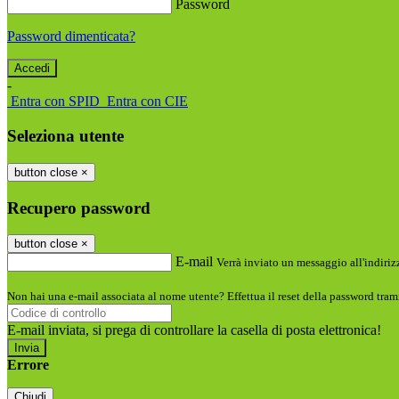
Password
Password dimenticata?
-
Entra con SPID
Entra con CIE
Seleziona utente
button close
×
Recupero password
button close
×
E-mail
Verrà inviato un messaggio all'indirizz
Non hai una e-mail associata al nome utente? Effettua il reset della password tram
E-mail inviata, si prega di controllare la casella di posta elettronica!
Errore
Chiudi