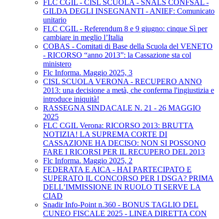
FLC CGIL - CISL SCUOLA - SNALS CONFSAL -
GILDA DEGLI INSEGNANTI - ANIEF: Comunicato
unitario
FLC CGIL - Referendum 8 e 9 giugno: cinque Sì per
cambiare in meglio l’Italia
COBAS - Comitati di Base della Scuola del VENETO
- RICORSO “anno 2013”: la Cassazione sta col
ministero
Flc Informa. Maggio 2025, 3
CISL SCUOLA VERONA - RECUPERO ANNO
2013: una decisione a metà, che conferma l'ingiustizia e
introduce iniquità!
RASSEGNA SINDACALE N. 21 - 26 MAGGIO
2025
FLC CGIL Verona: RICORSO 2013: BRUTTA
NOTIZIA! LA SUPREMA CORTE DI
CASSAZIONE HA DECISO: NON SI POSSONO
FARE I RICORSI PER IL RECUPERO DEL 2013
Flc Informa. Maggio 2025, 2
FEDERATA E AICA - HAI PARTECIPATO E
SUPERATO IL CONCORSO PER I DSGA? PRIMA
DELL’IMMISSIONE IN RUOLO TI SERVE LA
CIAD
Snadir Info-Point n.360 - BONUS TAGLIO DEL
CUNEO FISCALE 2025 - LINEA DIRETTA CON