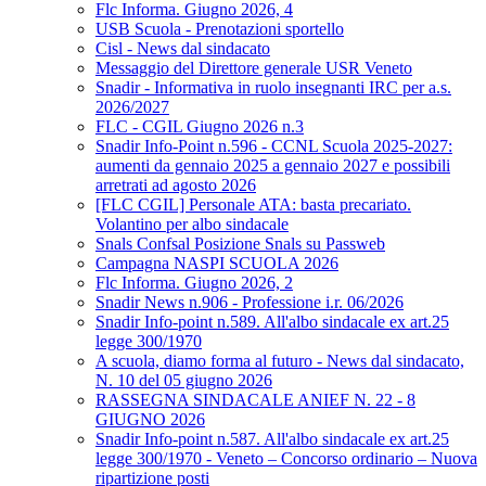
Flc Informa. Giugno 2026, 4
USB Scuola - Prenotazioni sportello
Cisl - News dal sindacato
Messaggio del Direttore generale USR Veneto
Snadir - Informativa in ruolo insegnanti IRC per a.s.
2026/2027
FLC - CGIL Giugno 2026 n.3
Snadir Info-Point n.596 - CCNL Scuola 2025-2027:
aumenti da gennaio 2025 a gennaio 2027 e possibili
arretrati ad agosto 2026
[FLC CGIL] Personale ATA: basta precariato.
Volantino per albo sindacale
Snals Confsal Posizione Snals su Passweb
Campagna NASPI SCUOLA 2026
Flc Informa. Giugno 2026, 2
Snadir News n.906 - Professione i.r. 06/2026
Snadir Info-point n.589. All'albo sindacale ex art.25
legge 300/1970
A scuola, diamo forma al futuro - News dal sindacato,
N. 10 del 05 giugno 2026
RASSEGNA SINDACALE ANIEF N. 22 - 8
GIUGNO 2026
Snadir Info-point n.587. All'albo sindacale ex art.25
legge 300/1970 - Veneto – Concorso ordinario – Nuova
ripartizione posti