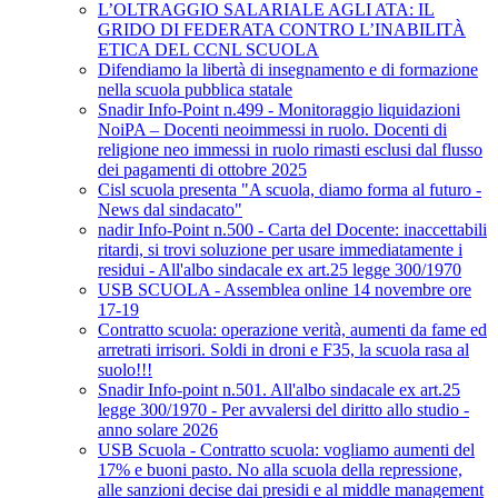
L’OLTRAGGIO SALARIALE AGLI ATA: IL
GRIDO DI FEDERATA CONTRO L’INABILITÀ
ETICA DEL CCNL SCUOLA
Difendiamo la libertà di insegnamento e di formazione
nella scuola pubblica statale
Snadir Info-Point n.499 - Monitoraggio liquidazioni
NoiPA – Docenti neoimmessi in ruolo. Docenti di
religione neo immessi in ruolo rimasti esclusi dal flusso
dei pagamenti di ottobre 2025
Cisl scuola presenta "A scuola, diamo forma al futuro -
News dal sindacato"
nadir Info-Point n.500 - Carta del Docente: inaccettabili
ritardi, si trovi soluzione per usare immediatamente i
residui - All'albo sindacale ex art.25 legge 300/1970
USB SCUOLA - Assemblea online 14 novembre ore
17-19
Contratto scuola: operazione verità, aumenti da fame ed
arretrati irrisori. Soldi in droni e F35, la scuola rasa al
suolo!!!
Snadir Info-point n.501. All'albo sindacale ex art.25
legge 300/1970 - Per avvalersi del diritto allo studio -
anno solare 2026
USB Scuola - Contratto scuola: vogliamo aumenti del
17% e buoni pasto. No alla scuola della repressione,
alle sanzioni decise dai presidi e al middle management