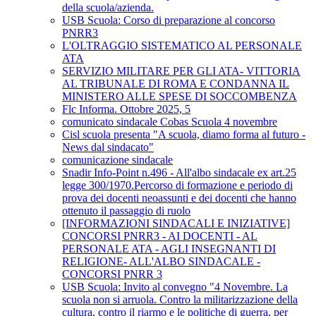
della scuola/azienda.
USB Scuola: Corso di preparazione al concorso
PNRR3
L'OLTRAGGIO SISTEMATICO AL PERSONALE
ATA
SERVIZIO MILITARE PER GLI ATA- VITTORIA
AL TRIBUNALE DI ROMA E CONDANNA IL
MINISTERO ALLE SPESE DI SOCCOMBENZA
Flc Informa. Ottobre 2025, 5
comunicato sindacale Cobas Scuola 4 novembre
Cisl scuola presenta "A scuola, diamo forma al futuro -
News dal sindacato"
comunicazione sindacale
Snadir Info-Point n.496 - All'albo sindacale ex art.25
legge 300/1970.Percorso di formazione e periodo di
prova dei docenti neoassunti e dei docenti che hanno
ottenuto il passaggio di ruolo
[INFORMAZIONI SINDACALI E INIZIATIVE]
CONCORSI PNRR3 - AI DOCENTI - AL
PERSONALE ATA - AGLI INSEGNANTI DI
RELIGIONE- ALL'ALBO SINDACALE -
CONCORSI PNRR 3
USB Scuola: Invito al convegno "4 Novembre. La
scuola non si arruola. Contro la militarizzazione della
cultura, contro il riarmo e le politiche di guerra, per