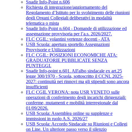
Snadir Info-Point n.606
Richiesta di integrazione/aggiornamento del
Regolamento d’Istituto per lo svolgimento delle riunioni
degli Organi Collegiali deliberativi in modalità
telematica o mista
Snadir Info-Point n.604 - Domande di utilizzazione ed
assegnazione provvisoria per l’a.s. 2026/2027.
FLC CGIL: volantini vertenze docenti - ATA
USB Scuola: apertura sportello Assegnazioni
Provvisorie e Utilizzazioni
FLC CGIL: POSIZIONI ECONOMICHE ATA:
GRADUATORIE PUBBLICATE SENZA
PUNTEGGI.
Snadir Info-point n.601. All'albo sindacale ex art.25
legge 300/1970 - Scuola, sottoscritto il CCNL 2025-
2027: continuità nei rinnovi ma gli stipendi sono ancora
insufficienti
FLC CGIL VERONA: nota USR VENETO sulle
operazioni di conferimento degli incarichi dirigenziali:
conferme, mutamenti e mobilità interregionale dal
01/09/2026.
USB Scuola: Assemblea online su supplenze e
immissioni in ruolo A.S. 2026/27
USB Scuola: Accordo Sindacale su Riunioni e Collegi
on Line. Un ulteriore passo verso il silenzio