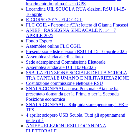
inserimento in prima fascia GPS
Locandina UIL SCUOLA RUA elezioni RSU 14-15-
16 aprile
RICORSO 2013 - FLC CGIL
FLC CGIL - Personale ATA: lettera di Gianna Fracassi
ANIEF - RASSEGNA SINDACALE N. 14 - 7
APRILE 2025
Fondo Espero
Assemblee online FLC CGIL
Presentazione liste elezioni RSU 14-15-16 aprile 2025
Assemblea sindacale di istituto
Sede adempimenti Commissione Elettorale
Assemblea sindacale UIL 10/04/2025
SSB. LA FUNZIONE SOCIALE DELLA SCUOLA
TRA CAPITALE UMANO E MILITARIZZAZIONE
Costituzione commissione elettorale RSU
SNALS-CONFSAL - corso Personale Ata che ha
presentato domanda per la Prima o per la Seconda
Posizione economica
SNALS-CONFSAL - Riliquidazione pensione, TFR e
TFS
4 aprile: sciopero USB Scuola. Tutti gli appuntamenti
nelle città
ANIEF - ELEZIONI RSU LOCANDINA
ELETTORALE