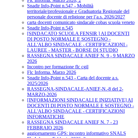
Flc Informa. Marzo 2026, 2
Snadir Info-Point n.547 - Mobilità
territoriale/professionale e Graduatoria Regionale del
personale docente di religione per l’a.s. 2026/2027
carta docenti comunicato sindacale cobas scuola veneto
Snadir Info-Point n.545
[SINDACATO SCUOLA FENSIR ] AI DOCENTI
DI POSTO NORMALE E SOSTEGNO -
ALL'ALBO SINDACALE - CERTIFICAZIONI -
LAUREE - MASTER - BORSE DI STUDIO
RASSEGNA SINDACALE ANIEF N. 9 - 9 MARZO
2026
Incontro per formazione flc cgil
Flc Informa. Marzo 2026
Snadir Info-Point n.543 - Carta del docente a.s.
2025/2026
RASSEGNA-SINDACALE-ANIEF-N.-8 del 2-
MARZO-2026
[INFORMAZIONI SINDACALI E INIZIATIVE] AI
DOCENTI DI POSTO NORMALE E SOSTEGNO -
ALL'ALBO SINDACALE - CERTIFICAZIONI
INFORMATICHE
RASSEGNA SINDACALE ANIEF N. 7 - 23
FEBBRAIO 2026
aggiornamento GPS: incontro informativo SNALS