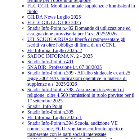
termine per i docenti di religione
FLC CGIL Mobilità annuale supplenze e immissioni in
ruolo
GILDA News Luglio 2025
FLC-CGIL LUGLIO 2025
Snadir Info-Point n.402 Domande di utilizzazione ed
assegnazione provvisoria per l’a.s. 2025/2026
UIL SCUOLA RUA:la libertà di rappresentare gli
iscritti va oltre l'obbligo di firma di un CCNL
Flc Informa. Luglio 2025, 2
SADOC INFORMA N. 2 - 2025
Snadir Info-Point n.401
SNADIR- Professione i.r. 07-08/2025
Snadir Info-Point n.399 - All'albo sindacale ex art.25
legge 300/1970. Indicazioni operative in materia di
supplenze a.s. 2025/2026
Snadir Info-Point n.398. Assunzioni insegnanti di
religione: oltre 4.500 immissioni in ruolo previste per il
1° settembre 2025
Snadir- Info Point
Snadir Info-Point n.395
Flc Informa. Luglio 2025, 1
Snadir Info-Point n.394.Scuola, audizione VII
commissione, FGU: vogliamo confronto aperto e
trasparente con le parti sociali interessate