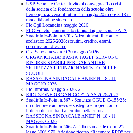
USB Scuola e Cestes: Invito al convegno “La crisi
della società e le fondamenta della scuola: oltre
l’emergenza, verso il futuro” 5 maggio 2026 ore 8-13 in
modalità online sincrona
Flc Cgil Locandina maggio 2026
FLC Veneto | comunicato stampa tagli personale ATA
Snadir Info-Point n.570 - Adempimenti fine anno
scolastico 2025/2026: scrutini, credito, esami,
commissioni d’esame
Cisl Scuola news n. 9 20 maggio 2026
ORGANICI ATA: BASTA TAGLI, SERVONO
RISORSE STABILI PER GARANTIRE
SICUREZZA E FUNZIONAMENTO DELLE
SCUOLE
RASSEGNA SINDACALE ANIEF N. 18 - 11
MAGGIO 2026
Flc Informa. Maggio 2026, 2
RIDUZIONE ORGANICO ATA AS 2026-2027
Snadir Info-Point n.567 - Sentenza CGUE C‑155/25:
un ulteriore e autorevole sostegno europeo contro
l’abuso dei contratti a termine nella scuola
RASSEGNA SINDACALE ANIEF N. 18 - 11
MAGGIO 2026
Snadir Info-Point n.566- All'albo sindacale ex art.25
legge 300/1970. Adesione ricorso “Recupero RPD” per