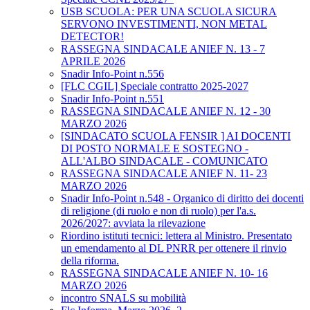
USB SCUOLA: PER UNA SCUOLA SICURA
SERVONO INVESTIMENTI, NON METAL
DETECTOR!
RASSEGNA SINDACALE ANIEF N. 13 - 7
APRILE 2026
Snadir Info-Point n.556
[FLC CGIL] Speciale contratto 2025-2027
Snadir Info-Point n.551
RASSEGNA SINDACALE ANIEF N. 12 - 30
MARZO 2026
[SINDACATO SCUOLA FENSIR ] AI DOCENTI
DI POSTO NORMALE E SOSTEGNO -
ALL'ALBO SINDACALE - COMUNICATO
RASSEGNA SINDACALE ANIEF N. 11- 23
MARZO 2026
Snadir Info-Point n.548 - Organico di diritto dei docenti
di religione (di ruolo e non di ruolo) per l'a.s.
2026/2027: avviata la rilevazione
Riordino istituti tecnici: lettera al Ministro. Presentato
un emendamento al DL PNRR per ottenere il rinvio
della riforma.
RASSEGNA SINDACALE ANIEF N. 10- 16
MARZO 2026
incontro SNALS su mobilità