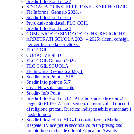
Snadir Info-Point n.527
SINDACATO INS. RELIGIONE - SAIR NOTIZIE
Flc Informa. Gennaio 2026, 4
Snadir Info-Point n.525
Prerogative sindacali FLC CGIL
Snadir Info-Point n.524
COMUNICATO SINDACATO INS. RELIGIONE
ARRETRATI SCUOLA 2024 – 2025: alcuni consigli
per verificarne la correttezza
FLC CGIL
COBAS VENETO
FLC CGIL Gennaio 2026
FLC CGIL SCUOLA
Flc Informa. Gennaio 2026, 1
Snadir- Info Point n. 518
Snadir Info-point n.517
Cisl - News dal sindacato
Snadir- Info Point
Snadir Info-Point n.512 - All'albo sindacale ex art.25
legge 300/1970. Ancora sentenze favorevoli ai docenti
di religione precari. Ruscica: indispensabile aumentare i
posti di ruolo
Snadir Info-Point n.513 - La nostra iscritta Maria
Raspatelli vince per la seconda volta un prestigioso
premio internazionale Global Education Awards