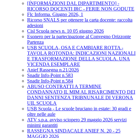
[INFORMAZIONI DAL DIPARTIMENTO] -
RICORSO DOCENTI IRC - FERIE NON GODUTE
Flc Informa. Giugno 2026, 1
Ricorso SNALS per ottenere la carta docente: raccolta
adesioni
Cisl Scuola news n. 10 05 giugno 2026
Esonero per la partecipazione al Convegno Orizzonte
Partenza
USB SCUOLA, OSA E CAMBIARE ROTTA -
TAVOLA ROTONDA: INDICAZIONI NAZIONALI
E TRASFORMAZIONE DELLA SCUOLA. UNA
VICENDA ESEMPLARE
Anief Rassegna n.21/2026
Snadir Info-Point n.583
Snadir Info-Point n.584
ABUSO CONTRATTI A TERMINE
CONDANNATO IL MIM AL RISARCIMENTO DEI
DANNI SENTENZA TRIBNUNALE DI VERONA
UIL SCUOLA
USB Scuola - Le scuole bruciano in estate: 30 gradi e
oltre nelle aule
ATV s.p.a. avviso sciopero 29 maggio 2026 servizi
minimi garantiti
RASSEGNA SINDACALE ANIEF N. 20 - 25
MAGGIO 2026