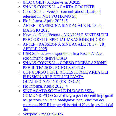
[FLC CGIL] - ATAnews n. 3/2025
SNALS CONFSAL - CARTA DOCENTE
Cobas Scuola Veneto - comunicato sindacale - 5
referendum NOI VOTIAMO SI'
Flc Informa. Aprile 2025, 5
ANIEF - RASSEGNA SINDACALE N. 18 - 5
MAGGIO 2025
News da Gilda Verona - ANALISI E SINTESI DEI
PERCORSI DI SPECIALIZZAZIONE INDIRE
ANIEF - RASSEGNA SINDACALE N. 17 - 28
APRILE 2025
USB Scuola: avvio sportelli Prima Fascia ATA e
scioglimento riserva CIAD
SNALS CONFSAL - CORSO PREPARAZIONE
PER IL TFA SOSTEGNO X CICLO
CONCORSO PER L’ACCESSO ALL’AREA DEI
FUNZIONARI E DELL’ELEVATA
QUALIFICAZIONE (EX DSGA)
Flc Informa. Aprile 2025, 4
SINDACATO SOCIALE DI BASE-SSB -
COMUNICATO Grave disagio per i docenti impegnati
nei percorsi abilitanti obbligatori per i vincitori del
concorso PNRR1 e per gli iscritti al 2° ciclo, esclusi dal
diri
Sciopero 7 maggio 2025