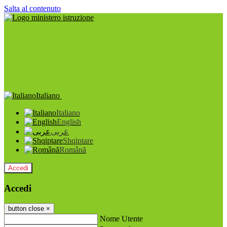
Salta al contenuto
Italiano
Italiano
English
عربى
Shqiptare
Română
Accedi
Accedi
button close
×
Nome Utente