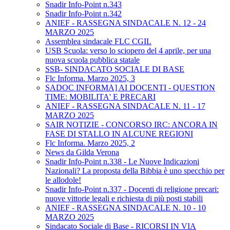
Snadir Info-Point n.343
Snadir Info-Point n.342
ANIEF - RASSEGNA SINDACALE N. 12 - 24
MARZO 2025
Assemblea sindacale FLC CGIL
USB Scuola: verso lo sciopero del 4 aprile, per una
nuova scuola pubblica statale
SSB- SINDACATO SOCIALE DI BASE
Flc Informa. Marzo 2025, 3
SADOC INFORMA] AI DOCENTI - QUESTION
TIME: MOBILITA' E PRECARI
ANIEF - RASSEGNA SINDACALE N. 11 - 17
MARZO 2025
SAIR NOTIZIE - CONCORSO IRC: ANCORA IN
FASE DI STALLO IN ALCUNE REGIONI
Flc Informa. Marzo 2025, 2
News da Gilda Verona
Snadir Info-Point n.338 - Le Nuove Indicazioni
Nazionali? La proposta della Bibbia è uno specchio per
le allodole!
Snadir Info-Point n.337 - Docenti di religione precari:
nuove vittorie legali e richiesta di più posti stabili
ANIEF - RASSEGNA SINDACALE N. 10 - 10
MARZO 2025
Sindacato Sociale di Base - RICORSI IN VIA