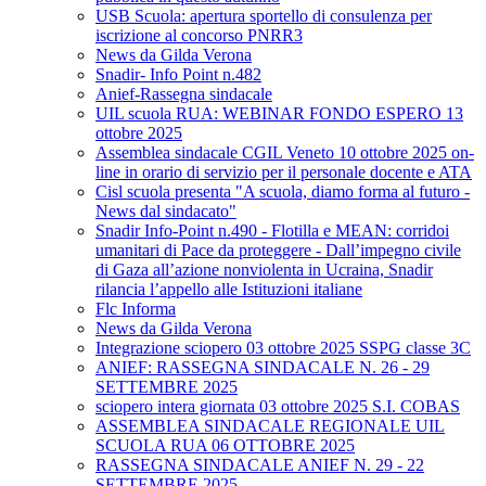
USB Scuola: apertura sportello di consulenza per
iscrizione al concorso PNRR3
News da Gilda Verona
Snadir- Info Point n.482
Anief-Rassegna sindacale
UIL scuola RUA: WEBINAR FONDO ESPERO 13
ottobre 2025
Assemblea sindacale CGIL Veneto 10 ottobre 2025 on-
line in orario di servizio per il personale docente e ATA
Cisl scuola presenta "A scuola, diamo forma al futuro -
News dal sindacato"
Snadir Info-Point n.490 - Flotilla e MEAN: corridoi
umanitari di Pace da proteggere - Dall’impegno civile
di Gaza all’azione nonviolenta in Ucraina, Snadir
rilancia l’appello alle Istituzioni italiane
Flc Informa
News da Gilda Verona
Integrazione sciopero 03 ottobre 2025 SSPG classe 3C
ANIEF: RASSEGNA SINDACALE N. 26 - 29
SETTEMBRE 2025
sciopero intera giornata 03 ottobre 2025 S.I. COBAS
ASSEMBLEA SINDACALE REGIONALE UIL
SCUOLA RUA 06 OTTOBRE 2025
RASSEGNA SINDACALE ANIEF N. 29 - 22
SETTEMBRE 2025