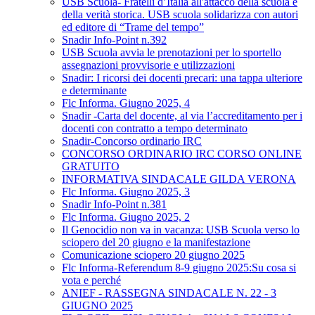
USB Scuola- Fratelli d’Italia all'attacco della scuola e
della verità storica. USB scuola solidarizza con autori
ed editore di “Trame del tempo”
Snadir Info-Point n.392
USB Scuola avvia le prenotazioni per lo sportello
assegnazioni provvisorie e utilizzazioni
Snadir: I ricorsi dei docenti precari: una tappa ulteriore
e determinante
Flc Informa. Giugno 2025, 4
Snadir -Carta del docente, al via l’accreditamento per i
docenti con contratto a tempo determinato
Snadir-Concorso ordinario IRC
CONCORSO ORDINARIO IRC CORSO ONLINE
GRATUITO
INFORMATIVA SINDACALE GILDA VERONA
Flc Informa. Giugno 2025, 3
Snadir Info-Point n.381
Flc Informa. Giugno 2025, 2
Il Genocidio non va in vacanza: USB Scuola verso lo
sciopero del 20 giugno e la manifestazione
Comunicazione sciopero 20 giugno 2025
Flc Informa-Referendum 8-9 giugno 2025:Su cosa si
vota e perché
ANIEF - RASSEGNA SINDACALE N. 22 - 3
GIUGNO 2025