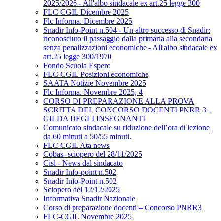
2025/2026 - All'albo sindacale ex art.25 legge 300
FLC CGIL Dicembre 2025
Flc Informa. Dicembre 2025
Snadir Info-Point n.504 - Un altro successo di Snadir:
riconosciuto il passaggio dalla primaria alla secondaria
senza penalizzazioni economiche - All'albo sindacale ex
art.25 legge 300/1970
Fondo Scuola Espero
FLC CGIL Posizioni economiche
SAATA Notizie Novembre 2025
Flc Informa. Novembre 2025, 4
CORSO DI PREPARAZIONE ALLA PROVA
SCRITTA DEL CONCORSO DOCENTI PNRR 3 -
GILDA DEGLI INSEGNANTI
Comunicato sindacale su riduzione dell’ora di lezione
da 60 minuti a 50/55 minuti.
FLC CGIL Ata news
Cobas- sciopero del 28/11/2025
Cisl - News dal sindacato
Snadir Info-point n.502
Snadir Info-Point n.502
Sciopero del 12/12/2025
Informativa Snadir Nazionale
Corso di preparazione docenti – Concorso PNRR3
FLC-CGIL Novembre 2025