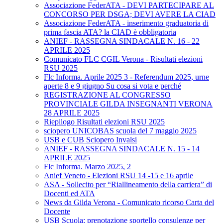
Associazione FederATA - DEVI PARTECIPARE AL
CONCORSO PER DSGA; DEVI AVERE LA CIAD
Associazione FederATA - inserimento graduatoria di
prima fascia ATA? la CIAD è obbligatoria
ANIEF - RASSEGNA SINDACALE N. 16 - 22
APRILE 2025
Comunicato FLC CGIL Verona - Risultati elezioni
RSU 2025
Flc Informa. Aprile 2025 3 - Referendum 2025, urne
aperte 8 e 9 giugno Su cosa si vota e perché
REGISTRAZIONE AL CONGRESSO
PROVINCIALE GILDA INSEGNANTI VERONA
28 APRILE 2025
Riepilogo Risultati elezioni RSU 2025
sciopero UNICOBAS scuola del 7 maggio 2025
USB e CUB Sciopero Invalsi
ANIEF - RASSEGNA SINDACALE N. 15 - 14
APRILE 2025
Flc Informa. Marzo 2025, 2
Anief Veneto - Elezioni RSU 14 -15 e 16 aprile
ASA - Sollecito per “Riallineamento della carriera” di
Docenti ed ATA
News da Gilda Verona - Comunicato ricorso Carta del
Docente
USB Scuola: prenotazione sportello consulenze per