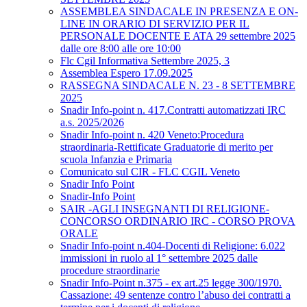
ASSEMBLEA SINDACALE IN PRESENZA E ON-
LINE IN ORARIO DI SERVIZIO PER IL
PERSONALE DOCENTE E ATA 29 settembre 2025
dalle ore 8:00 alle ore 10:00
Flc Cgil Informativa Settembre 2025, 3
Assemblea Espero 17.09.2025
RASSEGNA SINDACALE N. 23 - 8 SETTEMBRE
2025
Snadir Info-point n. 417.Contratti automatizzati IRC
a.s. 2025/2026
Snadir Info-point n. 420 Veneto:Procedura
straordinaria-Rettificate Graduatorie di merito per
scuola Infanzia e Primaria
Comunicato sul CIR - FLC CGIL Veneto
Snadir Info Point
Snadir-Info Point
SAIR -AGLI INSEGNANTI DI RELIGIONE-
CONCORSO ORDINARIO IRC - CORSO PROVA
ORALE
Snadir Info-point n.404-Docenti di Religione: 6.022
immissioni in ruolo al 1° settembre 2025 dalle
procedure straordinarie
Snadir Info-Point n.375 - ex art.25 legge 300/1970.
Cassazione: 49 sentenze contro l’abuso dei contratti a