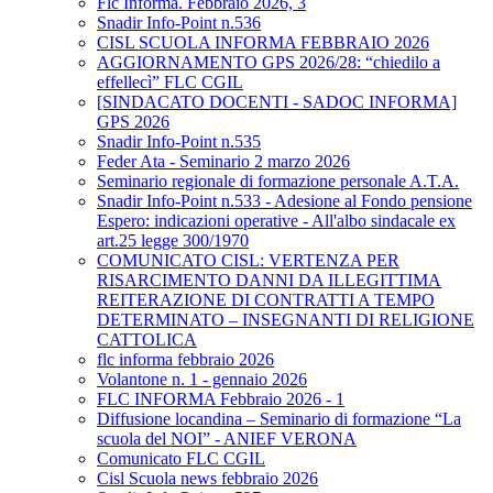
Flc Informa. Febbraio 2026, 3
Snadir Info-Point n.536
CISL SCUOLA INFORMA FEBBRAIO 2026
AGGIORNAMENTO GPS 2026/28: “chiedilo a
effellecì” FLC CGIL
[SINDACATO DOCENTI - SADOC INFORMA]
GPS 2026
Snadir Info-Point n.535
Feder Ata - Seminario 2 marzo 2026
Seminario regionale di formazione personale A.T.A.
Snadir Info-Point n.533 - Adesione al Fondo pensione
Espero: indicazioni operative - All'albo sindacale ex
art.25 legge 300/1970
COMUNICATO CISL: VERTENZA PER
RISARCIMENTO DANNI DA ILLEGITTIMA
REITERAZIONE DI CONTRATTI A TEMPO
DETERMINATO – INSEGNANTI DI RELIGIONE
CATTOLICA
flc informa febbraio 2026
Volantone n. 1 - gennaio 2026
FLC INFORMA Febbraio 2026 - 1
Diffusione locandina – Seminario di formazione “La
scuola del NOI” - ANIEF VERONA
Comunicato FLC CGIL
Cisl Scuola news febbraio 2026