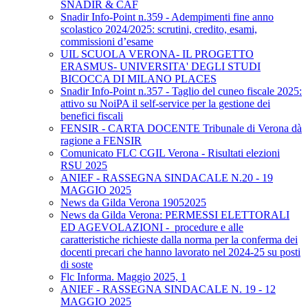
SNADIR & CAF
Snadir Info-Point n.359 - Adempimenti fine anno
scolastico 2024/2025: scrutini, credito, esami,
commissioni d’esame
UIL SCUOLA VERONA- IL PROGETTO
ERASMUS- UNIVERSITA' DEGLI STUDI
BICOCCA DI MILANO PLACES
Snadir Info-Point n.357 - Taglio del cuneo fiscale 2025:
attivo su NoiPA il self-service per la gestione dei
benefici fiscali
FENSIR - CARTA DOCENTE Tribunale di Verona dà
ragione a FENSIR
Comunicato FLC CGIL Verona - Risultati elezioni
RSU 2025
ANIEF - RASSEGNA SINDACALE N.20 - 19
MAGGIO 2025
News da Gilda Verona 19052025
News da Gilda Verona: PERMESSI ELETTORALI
ED AGEVOLAZIONI - procedure e alle
caratteristiche richieste dalla norma per la conferma dei
docenti precari che hanno lavorato nel 2024-25 su posti
di soste
Flc Informa. Maggio 2025, 1
ANIEF - RASSEGNA SINDACALE N. 19 - 12
MAGGIO 2025