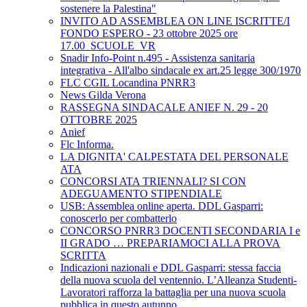
sostenere la Palestina"
INVITO AD ASSEMBLEA ON LINE ISCRITTE/I
FONDO ESPERO - 23 ottobre 2025 ore
17.00_SCUOLE_VR
Snadir Info-Point n.495 - Assistenza sanitaria
integrativa - All'albo sindacale ex art.25 legge 300/1970
FLC CGIL Locandina PNRR3
News Gilda Verona
RASSEGNA SINDACALE ANIEF N. 29 - 20
OTTOBRE 2025
Anief
Flc Informa.
LA DIGNITA' CALPESTATA DEL PERSONALE
ATA
CONCORSI ATA TRIENNALI? SI CON
ADEGUAMENTO STIPENDIALE
USB: Assemblea online aperta. DDL Gasparri:
conoscerlo per combatterlo
CONCORSO PNRR3 DOCENTI SECONDARIA I e
II GRADO … PREPARIAMOCI ALLA PROVA
SCRITTA
Indicazioni nazionali e DDL Gasparri: stessa faccia
della nuova scuola del ventennio. L’Alleanza Studenti-
Lavoratori rafforza la battaglia per una nuova scuola
pubblica in questo autunno