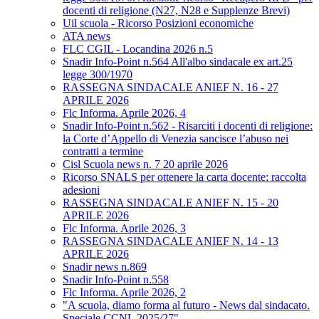
docenti di religione (N27, N28 e Supplenze Brevi)
Uil scuola - Ricorso Posizioni economiche
ATA news
FLC CGIL - Locandina 2026 n.5
Snadir Info-Point n.564 All'albo sindacale ex art.25
legge 300/1970
RASSEGNA SINDACALE ANIEF N. 16 - 27
APRILE 2026
Flc Informa. Aprile 2026, 4
Snadir Info-Point n.562 - Risarciti i docenti di religione:
la Corte d’Appello di Venezia sancisce l’abuso nei
contratti a termine
Cisl Scuola news n. 7 20 aprile 2026
Ricorso SNALS per ottenere la carta docente: raccolta
adesioni
RASSEGNA SINDACALE ANIEF N. 15 - 20
APRILE 2026
Flc Informa. Aprile 2026, 3
RASSEGNA SINDACALE ANIEF N. 14 - 13
APRILE 2026
Snadir news n.869
Snadir Info-Point n.558
Flc Informa. Aprile 2026, 2
"A scuola, diamo forma al futuro - News dal sindacato.
Speciale CCNL 2025/27"