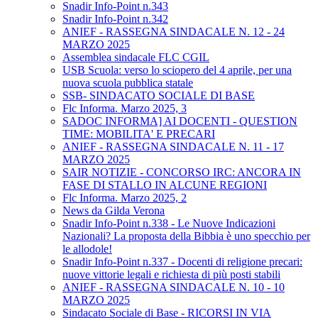
Snadir Info-Point n.343
Snadir Info-Point n.342
ANIEF - RASSEGNA SINDACALE N. 12 - 24
MARZO 2025
Assemblea sindacale FLC CGIL
USB Scuola: verso lo sciopero del 4 aprile, per una
nuova scuola pubblica statale
SSB- SINDACATO SOCIALE DI BASE
Flc Informa. Marzo 2025, 3
SADOC INFORMA] AI DOCENTI - QUESTION
TIME: MOBILITA' E PRECARI
ANIEF - RASSEGNA SINDACALE N. 11 - 17
MARZO 2025
SAIR NOTIZIE - CONCORSO IRC: ANCORA IN
FASE DI STALLO IN ALCUNE REGIONI
Flc Informa. Marzo 2025, 2
News da Gilda Verona
Snadir Info-Point n.338 - Le Nuove Indicazioni
Nazionali? La proposta della Bibbia è uno specchio per
le allodole!
Snadir Info-Point n.337 - Docenti di religione precari:
nuove vittorie legali e richiesta di più posti stabili
ANIEF - RASSEGNA SINDACALE N. 10 - 10
MARZO 2025
Sindacato Sociale di Base - RICORSI IN VIA