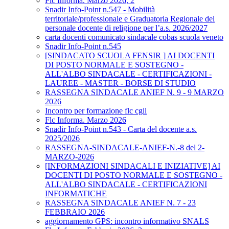
Flc Informa. Marzo 2026, 2
Snadir Info-Point n.547 - Mobilità
territoriale/professionale e Graduatoria Regionale del
personale docente di religione per l’a.s. 2026/2027
carta docenti comunicato sindacale cobas scuola veneto
Snadir Info-Point n.545
[SINDACATO SCUOLA FENSIR ] AI DOCENTI
DI POSTO NORMALE E SOSTEGNO -
ALL'ALBO SINDACALE - CERTIFICAZIONI -
LAUREE - MASTER - BORSE DI STUDIO
RASSEGNA SINDACALE ANIEF N. 9 - 9 MARZO
2026
Incontro per formazione flc cgil
Flc Informa. Marzo 2026
Snadir Info-Point n.543 - Carta del docente a.s.
2025/2026
RASSEGNA-SINDACALE-ANIEF-N.-8 del 2-
MARZO-2026
[INFORMAZIONI SINDACALI E INIZIATIVE] AI
DOCENTI DI POSTO NORMALE E SOSTEGNO -
ALL'ALBO SINDACALE - CERTIFICAZIONI
INFORMATICHE
RASSEGNA SINDACALE ANIEF N. 7 - 23
FEBBRAIO 2026
aggiornamento GPS: incontro informativo SNALS