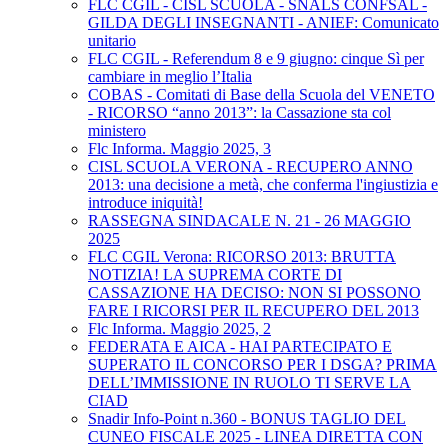
FLC CGIL - CISL SCUOLA - SNALS CONFSAL -
GILDA DEGLI INSEGNANTI - ANIEF: Comunicato
unitario
FLC CGIL - Referendum 8 e 9 giugno: cinque Sì per
cambiare in meglio l’Italia
COBAS - Comitati di Base della Scuola del VENETO
- RICORSO “anno 2013”: la Cassazione sta col
ministero
Flc Informa. Maggio 2025, 3
CISL SCUOLA VERONA - RECUPERO ANNO
2013: una decisione a metà, che conferma l'ingiustizia e
introduce iniquità!
RASSEGNA SINDACALE N. 21 - 26 MAGGIO
2025
FLC CGIL Verona: RICORSO 2013: BRUTTA
NOTIZIA! LA SUPREMA CORTE DI
CASSAZIONE HA DECISO: NON SI POSSONO
FARE I RICORSI PER IL RECUPERO DEL 2013
Flc Informa. Maggio 2025, 2
FEDERATA E AICA - HAI PARTECIPATO E
SUPERATO IL CONCORSO PER I DSGA? PRIMA
DELL’IMMISSIONE IN RUOLO TI SERVE LA
CIAD
Snadir Info-Point n.360 - BONUS TAGLIO DEL
CUNEO FISCALE 2025 - LINEA DIRETTA CON