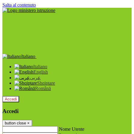
Salta al contenuto
Italiano
Italiano
English
عربى
Shqiptare
Română
Accedi
Accedi
button close
×
Nome Utente