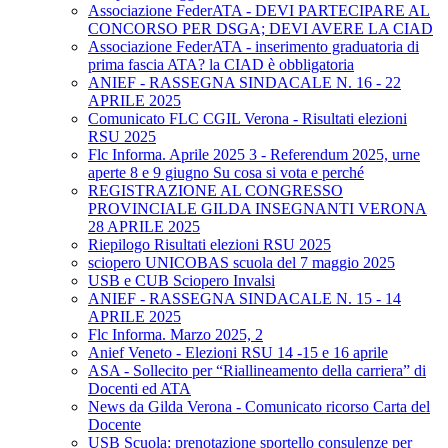
Associazione FederATA - DEVI PARTECIPARE AL
CONCORSO PER DSGA; DEVI AVERE LA CIAD
Associazione FederATA - inserimento graduatoria di
prima fascia ATA? la CIAD è obbligatoria
ANIEF - RASSEGNA SINDACALE N. 16 - 22
APRILE 2025
Comunicato FLC CGIL Verona - Risultati elezioni
RSU 2025
Flc Informa. Aprile 2025 3 - Referendum 2025, urne
aperte 8 e 9 giugno Su cosa si vota e perché
REGISTRAZIONE AL CONGRESSO
PROVINCIALE GILDA INSEGNANTI VERONA
28 APRILE 2025
Riepilogo Risultati elezioni RSU 2025
sciopero UNICOBAS scuola del 7 maggio 2025
USB e CUB Sciopero Invalsi
ANIEF - RASSEGNA SINDACALE N. 15 - 14
APRILE 2025
Flc Informa. Marzo 2025, 2
Anief Veneto - Elezioni RSU 14 -15 e 16 aprile
ASA - Sollecito per “Riallineamento della carriera” di
Docenti ed ATA
News da Gilda Verona - Comunicato ricorso Carta del
Docente
USB Scuola: prenotazione sportello consulenze per