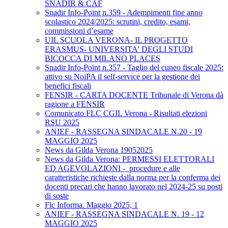
SNADIR & CAF
Snadir Info-Point n.359 - Adempimenti fine anno
scolastico 2024/2025: scrutini, credito, esami,
commissioni d’esame
UIL SCUOLA VERONA- IL PROGETTO
ERASMUS- UNIVERSITA' DEGLI STUDI
BICOCCA DI MILANO PLACES
Snadir Info-Point n.357 - Taglio del cuneo fiscale 2025:
attivo su NoiPA il self-service per la gestione dei
benefici fiscali
FENSIR - CARTA DOCENTE Tribunale di Verona dà
ragione a FENSIR
Comunicato FLC CGIL Verona - Risultati elezioni
RSU 2025
ANIEF - RASSEGNA SINDACALE N.20 - 19
MAGGIO 2025
News da Gilda Verona 19052025
News da Gilda Verona: PERMESSI ELETTORALI
ED AGEVOLAZIONI - procedure e alle
caratteristiche richieste dalla norma per la conferma dei
docenti precari che hanno lavorato nel 2024-25 su posti
di soste
Flc Informa. Maggio 2025, 1
ANIEF - RASSEGNA SINDACALE N. 19 - 12
MAGGIO 2025