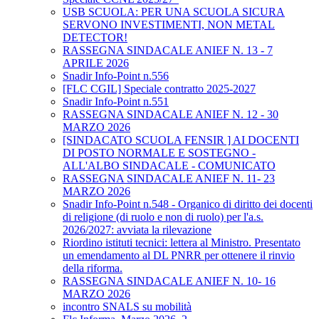
USB SCUOLA: PER UNA SCUOLA SICURA
SERVONO INVESTIMENTI, NON METAL
DETECTOR!
RASSEGNA SINDACALE ANIEF N. 13 - 7
APRILE 2026
Snadir Info-Point n.556
[FLC CGIL] Speciale contratto 2025-2027
Snadir Info-Point n.551
RASSEGNA SINDACALE ANIEF N. 12 - 30
MARZO 2026
[SINDACATO SCUOLA FENSIR ] AI DOCENTI
DI POSTO NORMALE E SOSTEGNO -
ALL'ALBO SINDACALE - COMUNICATO
RASSEGNA SINDACALE ANIEF N. 11- 23
MARZO 2026
Snadir Info-Point n.548 - Organico di diritto dei docenti
di religione (di ruolo e non di ruolo) per l'a.s.
2026/2027: avviata la rilevazione
Riordino istituti tecnici: lettera al Ministro. Presentato
un emendamento al DL PNRR per ottenere il rinvio
della riforma.
RASSEGNA SINDACALE ANIEF N. 10- 16
MARZO 2026
incontro SNALS su mobilità