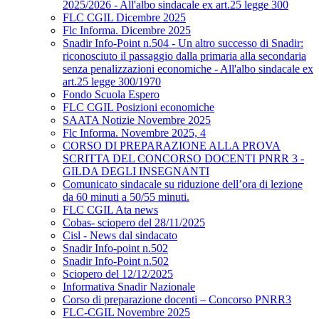
2025/2026 - All'albo sindacale ex art.25 legge 300
FLC CGIL Dicembre 2025
Flc Informa. Dicembre 2025
Snadir Info-Point n.504 - Un altro successo di Snadir:
riconosciuto il passaggio dalla primaria alla secondaria
senza penalizzazioni economiche - All'albo sindacale ex
art.25 legge 300/1970
Fondo Scuola Espero
FLC CGIL Posizioni economiche
SAATA Notizie Novembre 2025
Flc Informa. Novembre 2025, 4
CORSO DI PREPARAZIONE ALLA PROVA
SCRITTA DEL CONCORSO DOCENTI PNRR 3 -
GILDA DEGLI INSEGNANTI
Comunicato sindacale su riduzione dell’ora di lezione
da 60 minuti a 50/55 minuti.
FLC CGIL Ata news
Cobas- sciopero del 28/11/2025
Cisl - News dal sindacato
Snadir Info-point n.502
Snadir Info-Point n.502
Sciopero del 12/12/2025
Informativa Snadir Nazionale
Corso di preparazione docenti – Concorso PNRR3
FLC-CGIL Novembre 2025