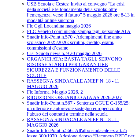
USB Scuola e Cestes: Invito al convegno “La crisi
della società e le fondamenta della scuola: oltre
l’emergenza, verso il futuro” 5 maggio 2026 ore 8-13 in
modalità online sincrona
Flc Cgil Locandina maggio 2026
FLC Veneto | comunicato stampa tagli personale ATA
Snadir Info-Point n.570 - Adempimenti fine anno
scolastico 2025/2026: scrutini, credito, esami,
commissioni d’esame
Cisl Scuola news n. 9 20 maggio 2026
ORGANICI ATA: BASTA TAGLI, SERVONO
RISORSE STABILI PER GARANTIRE
SICUREZZA E FUNZIONAMENTO DELLE
SCUOLE
RASSEGNA SINDACALE ANIEF N. 18 - 11
MAGGIO 2026
Flc Informa. Maggio 2026, 2
RIDUZIONE ORGANICO ATA AS 2026-2027
Snadir Info-Point n.567 - Sentenza CGUE C‑155/25:
un ulteriore e autorevole sostegno europeo contro
l’abuso dei contratti a termine nella scuola
RASSEGNA SINDACALE ANIEF N. 18 - 11
MAGGIO 2026
Snadir Info-Point n.566- All'albo sindacale ex art.25
legge 300/1970. Adesione ricorso “Recupero RPD” per