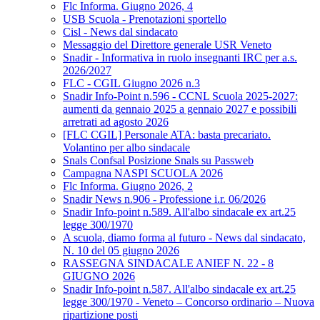
Flc Informa. Giugno 2026, 4
USB Scuola - Prenotazioni sportello
Cisl - News dal sindacato
Messaggio del Direttore generale USR Veneto
Snadir - Informativa in ruolo insegnanti IRC per a.s.
2026/2027
FLC - CGIL Giugno 2026 n.3
Snadir Info-Point n.596 - CCNL Scuola 2025-2027:
aumenti da gennaio 2025 a gennaio 2027 e possibili
arretrati ad agosto 2026
[FLC CGIL] Personale ATA: basta precariato.
Volantino per albo sindacale
Snals Confsal Posizione Snals su Passweb
Campagna NASPI SCUOLA 2026
Flc Informa. Giugno 2026, 2
Snadir News n.906 - Professione i.r. 06/2026
Snadir Info-point n.589. All'albo sindacale ex art.25
legge 300/1970
A scuola, diamo forma al futuro - News dal sindacato,
N. 10 del 05 giugno 2026
RASSEGNA SINDACALE ANIEF N. 22 - 8
GIUGNO 2026
Snadir Info-point n.587. All'albo sindacale ex art.25
legge 300/1970 - Veneto – Concorso ordinario – Nuova
ripartizione posti