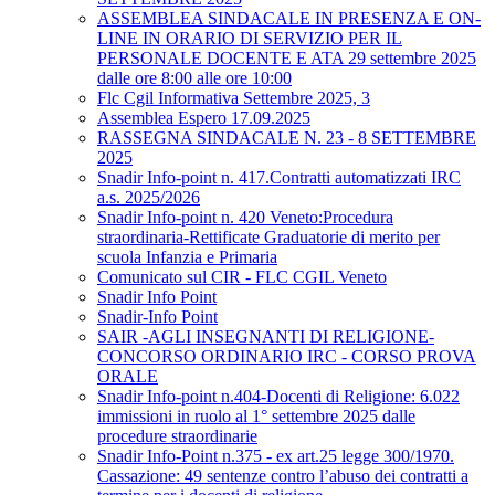
ASSEMBLEA SINDACALE IN PRESENZA E ON-
LINE IN ORARIO DI SERVIZIO PER IL
PERSONALE DOCENTE E ATA 29 settembre 2025
dalle ore 8:00 alle ore 10:00
Flc Cgil Informativa Settembre 2025, 3
Assemblea Espero 17.09.2025
RASSEGNA SINDACALE N. 23 - 8 SETTEMBRE
2025
Snadir Info-point n. 417.Contratti automatizzati IRC
a.s. 2025/2026
Snadir Info-point n. 420 Veneto:Procedura
straordinaria-Rettificate Graduatorie di merito per
scuola Infanzia e Primaria
Comunicato sul CIR - FLC CGIL Veneto
Snadir Info Point
Snadir-Info Point
SAIR -AGLI INSEGNANTI DI RELIGIONE-
CONCORSO ORDINARIO IRC - CORSO PROVA
ORALE
Snadir Info-point n.404-Docenti di Religione: 6.022
immissioni in ruolo al 1° settembre 2025 dalle
procedure straordinarie
Snadir Info-Point n.375 - ex art.25 legge 300/1970.
Cassazione: 49 sentenze contro l’abuso dei contratti a