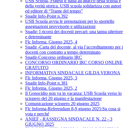
USB Scuola- Fratelli d’Italia all'attacco della scuola e
della verità storica. USB scuola solidarizza con autori
ed editore di “Trame del tempo”
Snadir Info-Point n.392
USB Scuola avvia le prenotazioni per lo sportello
assegnazioni provvisorie e utilizzazioni
Snadir: I ricorsi dei docenti precari: una tappa ulteriore
e determinante
Flc Informa. Giugno 2025, 4
Snadir -Carta del docente, al via l’accreditamento per i
docenti con contratto a tempo determinato
Snadir-Concorso ordinario IRC
CONCORSO ORDINARIO IRC CORSO ONLINE
GRATUITO
INFORMATIVA SINDACALE GILDA VERONA
Flc Informa. Giugno 2025, 3
Snadir Info-Point n.381
Flc Informa. Giugno 2025, 2
Il Genocidio non va in vacanza: USB Scuola verso lo
sciopero del 20 giugno e la manifestazione
Comunicazione sciopero 20 giugno 2025
Flc Informa-Referendum 8-9 giugno 2025:Su cosa si
vota e perché
ANIEF - RASSEGNA SINDACALE N. 22 - 3
GIUGNO 2025