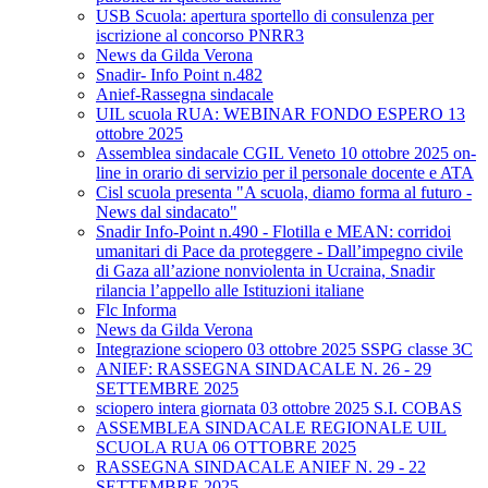
USB Scuola: apertura sportello di consulenza per
iscrizione al concorso PNRR3
News da Gilda Verona
Snadir- Info Point n.482
Anief-Rassegna sindacale
UIL scuola RUA: WEBINAR FONDO ESPERO 13
ottobre 2025
Assemblea sindacale CGIL Veneto 10 ottobre 2025 on-
line in orario di servizio per il personale docente e ATA
Cisl scuola presenta "A scuola, diamo forma al futuro -
News dal sindacato"
Snadir Info-Point n.490 - Flotilla e MEAN: corridoi
umanitari di Pace da proteggere - Dall’impegno civile
di Gaza all’azione nonviolenta in Ucraina, Snadir
rilancia l’appello alle Istituzioni italiane
Flc Informa
News da Gilda Verona
Integrazione sciopero 03 ottobre 2025 SSPG classe 3C
ANIEF: RASSEGNA SINDACALE N. 26 - 29
SETTEMBRE 2025
sciopero intera giornata 03 ottobre 2025 S.I. COBAS
ASSEMBLEA SINDACALE REGIONALE UIL
SCUOLA RUA 06 OTTOBRE 2025
RASSEGNA SINDACALE ANIEF N. 29 - 22
SETTEMBRE 2025