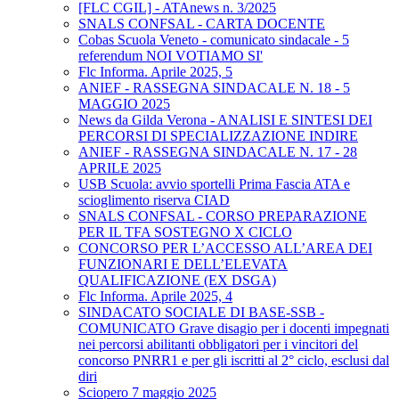
[FLC CGIL] - ATAnews n. 3/2025
SNALS CONFSAL - CARTA DOCENTE
Cobas Scuola Veneto - comunicato sindacale - 5
referendum NOI VOTIAMO SI'
Flc Informa. Aprile 2025, 5
ANIEF - RASSEGNA SINDACALE N. 18 - 5
MAGGIO 2025
News da Gilda Verona - ANALISI E SINTESI DEI
PERCORSI DI SPECIALIZZAZIONE INDIRE
ANIEF - RASSEGNA SINDACALE N. 17 - 28
APRILE 2025
USB Scuola: avvio sportelli Prima Fascia ATA e
scioglimento riserva CIAD
SNALS CONFSAL - CORSO PREPARAZIONE
PER IL TFA SOSTEGNO X CICLO
CONCORSO PER L’ACCESSO ALL’AREA DEI
FUNZIONARI E DELL’ELEVATA
QUALIFICAZIONE (EX DSGA)
Flc Informa. Aprile 2025, 4
SINDACATO SOCIALE DI BASE-SSB -
COMUNICATO Grave disagio per i docenti impegnati
nei percorsi abilitanti obbligatori per i vincitori del
concorso PNRR1 e per gli iscritti al 2° ciclo, esclusi dal
diri
Sciopero 7 maggio 2025