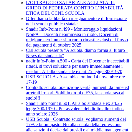
L’OLTRAGGIO SALARIALE AGLI ATA: IL
GRIDO DI FEDERATA CONTRO L’INABILITÀ
ETICA DEL CCNL SCUOLA
Difendiamo la libertà di insegnamento e di formazione
nella scuola pubblica statale
Snadir Info-Point n.499 - Monitoraggio liquidazioni
NoiPA – Docenti neoimmessi in ruolo. Docenti di
religione neo immessi in ruolo rimasti esclusi dal flusso
dei pagamenti di ottobre 2025
Cisl scuola presenta "A scuola, diamo forma al futuro -
News dal sindacato"
nadir Info-Point n.500 - Carta del Docente: inaccettabili
ritardi, si trovi soluzione per usare immediatamente i
residui - All'albo sindacale ex art.25 legge 300/1970
USB SCUOLA - Assemblea online 14 novembre ore
17-19
Contratto scuola: operazione verità, aumenti da fame ed
arretrati irrisori. Soldi in droni e F35, la scuola rasa al
suolo!!!
Snadir Info-point n.501. All'albo sindacale ex art.25
legge 300/1970 - Per avvalersi del diritto allo studio -
anno solare 2026
USB Scuola - Contratto scuola: vogliamo aumenti del
17% e buoni pasto. No alla scuola della repressione,
alle sanzioni decise dai presidi e al middle management