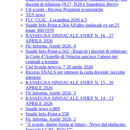
docenti di religione (N27, N28 e Supplenze Brevi)
Uil scuola - Ricorso Posizioni economiche
ATA news
FLC CGIL - Locandina 2026 n.5
Snadir Info-Point n.564 All'albo sindacale ex art.25
legge 300/1970
RASSEGNA SINDACALE ANIEF N. 16 - 27
APRILE 2026
Flc Informa. Aprile 2026, 4
Snadir Info-Point n.562 - Risarciti i docenti di religione:
la Corte d’Appello di Venezia sancisce l’abuso nei
contratti a termine
Cisl Scuola news n. 7 20 aprile 2026
Ricorso SNALS per ottenere la carta docente: raccolta
adesioni
RASSEGNA SINDACALE ANIEF N. 15 - 20
APRILE 2026
Flc Informa. Aprile 2026, 3
RASSEGNA SINDACALE ANIEF N. 14 - 13
APRILE 2026
Snadir news n.869
Snadir Info-Point n.558
Flc Informa. Aprile 2026, 2
"A scuola, diamo forma al futuro - News dal sindacato.
Speciale CCNL 2025/27"