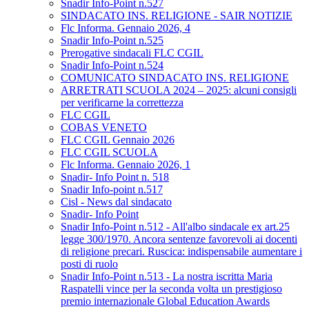
Snadir Info-Point n.527
SINDACATO INS. RELIGIONE - SAIR NOTIZIE
Flc Informa. Gennaio 2026, 4
Snadir Info-Point n.525
Prerogative sindacali FLC CGIL
Snadir Info-Point n.524
COMUNICATO SINDACATO INS. RELIGIONE
ARRETRATI SCUOLA 2024 – 2025: alcuni consigli
per verificarne la correttezza
FLC CGIL
COBAS VENETO
FLC CGIL Gennaio 2026
FLC CGIL SCUOLA
Flc Informa. Gennaio 2026, 1
Snadir- Info Point n. 518
Snadir Info-point n.517
Cisl - News dal sindacato
Snadir- Info Point
Snadir Info-Point n.512 - All'albo sindacale ex art.25
legge 300/1970. Ancora sentenze favorevoli ai docenti
di religione precari. Ruscica: indispensabile aumentare i
posti di ruolo
Snadir Info-Point n.513 - La nostra iscritta Maria
Raspatelli vince per la seconda volta un prestigioso
premio internazionale Global Education Awards