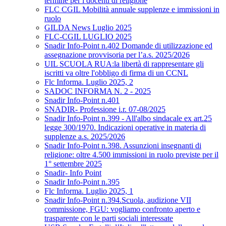
termine per i docenti di religione
FLC CGIL Mobilità annuale supplenze e immissioni in
ruolo
GILDA News Luglio 2025
FLC-CGIL LUGLIO 2025
Snadir Info-Point n.402 Domande di utilizzazione ed
assegnazione provvisoria per l’a.s. 2025/2026
UIL SCUOLA RUA:la libertà di rappresentare gli
iscritti va oltre l'obbligo di firma di un CCNL
Flc Informa. Luglio 2025, 2
SADOC INFORMA N. 2 - 2025
Snadir Info-Point n.401
SNADIR- Professione i.r. 07-08/2025
Snadir Info-Point n.399 - All'albo sindacale ex art.25
legge 300/1970. Indicazioni operative in materia di
supplenze a.s. 2025/2026
Snadir Info-Point n.398. Assunzioni insegnanti di
religione: oltre 4.500 immissioni in ruolo previste per il
1° settembre 2025
Snadir- Info Point
Snadir Info-Point n.395
Flc Informa. Luglio 2025, 1
Snadir Info-Point n.394.Scuola, audizione VII
commissione, FGU: vogliamo confronto aperto e
trasparente con le parti sociali interessate