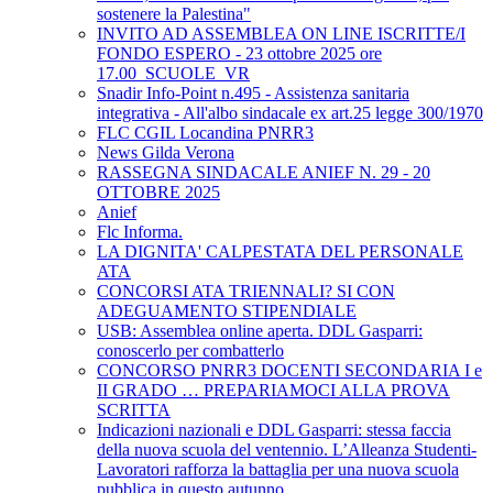
sostenere la Palestina"
INVITO AD ASSEMBLEA ON LINE ISCRITTE/I
FONDO ESPERO - 23 ottobre 2025 ore
17.00_SCUOLE_VR
Snadir Info-Point n.495 - Assistenza sanitaria
integrativa - All'albo sindacale ex art.25 legge 300/1970
FLC CGIL Locandina PNRR3
News Gilda Verona
RASSEGNA SINDACALE ANIEF N. 29 - 20
OTTOBRE 2025
Anief
Flc Informa.
LA DIGNITA' CALPESTATA DEL PERSONALE
ATA
CONCORSI ATA TRIENNALI? SI CON
ADEGUAMENTO STIPENDIALE
USB: Assemblea online aperta. DDL Gasparri:
conoscerlo per combatterlo
CONCORSO PNRR3 DOCENTI SECONDARIA I e
II GRADO … PREPARIAMOCI ALLA PROVA
SCRITTA
Indicazioni nazionali e DDL Gasparri: stessa faccia
della nuova scuola del ventennio. L’Alleanza Studenti-
Lavoratori rafforza la battaglia per una nuova scuola
pubblica in questo autunno