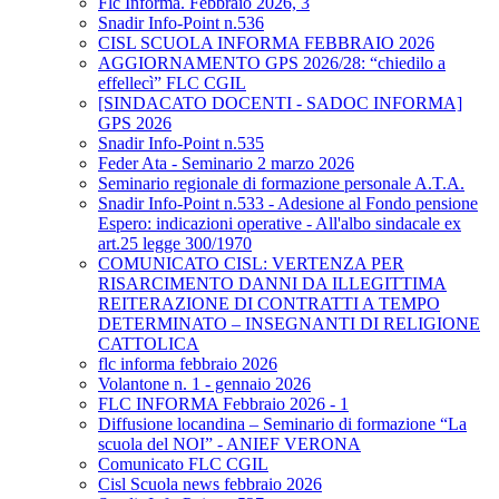
Flc Informa. Febbraio 2026, 3
Snadir Info-Point n.536
CISL SCUOLA INFORMA FEBBRAIO 2026
AGGIORNAMENTO GPS 2026/28: “chiedilo a
effellecì” FLC CGIL
[SINDACATO DOCENTI - SADOC INFORMA]
GPS 2026
Snadir Info-Point n.535
Feder Ata - Seminario 2 marzo 2026
Seminario regionale di formazione personale A.T.A.
Snadir Info-Point n.533 - Adesione al Fondo pensione
Espero: indicazioni operative - All'albo sindacale ex
art.25 legge 300/1970
COMUNICATO CISL: VERTENZA PER
RISARCIMENTO DANNI DA ILLEGITTIMA
REITERAZIONE DI CONTRATTI A TEMPO
DETERMINATO – INSEGNANTI DI RELIGIONE
CATTOLICA
flc informa febbraio 2026
Volantone n. 1 - gennaio 2026
FLC INFORMA Febbraio 2026 - 1
Diffusione locandina – Seminario di formazione “La
scuola del NOI” - ANIEF VERONA
Comunicato FLC CGIL
Cisl Scuola news febbraio 2026