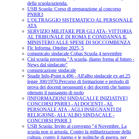
della scuola/azienda.
USB Scuola: Corso di preparazione al concorso
PNRR3
L'OLTRAGGIO SISTEMATICO AL PERSONALE
ATA
SERVIZIO MILITARE PER GLI ATA- VITTORIA
AL TRIBUNALE DI ROMA E CONDANNA IL
MINISTERO ALLE SPESE DI SOCCOMBENZA
Flc Informa. Ottobre 2025, 5
comunicato sindacale Cobas Scuola 4 novembre
Cisl scuola presenta "A scuola, diamo forma al futuro -
News dal sindacato"
comunicazione sindacale
Snadir Info-Point n.496 - All'albo sindacale ex art.25
legge 300/1970.Percorso di formazione e periodo di
prova dei docenti neoassunti e dei docenti che hanno
ottenuto il passaggio di ruolo
[INFORMAZIONI SINDACALI E INIZIATIVE]
CONCORSI PNRR3 - AI DOCENTI - AL
PERSONALE ATA - AGLI INSEGNANTI DI
RELIGIONE- ALL'ALBO SINDACALE -
CONCORSI PNRR 3
USB Scuola: Invito al convegno "4 Novembre. La
scuola non si arruola. Contro la militarizzazione della
cultura, contro il riarmo e le politiche di guerra, per