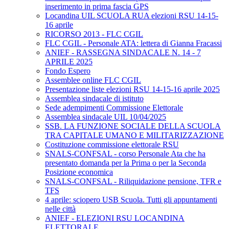
inserimento in prima fascia GPS
Locandina UIL SCUOLA RUA elezioni RSU 14-15-
16 aprile
RICORSO 2013 - FLC CGIL
FLC CGIL - Personale ATA: lettera di Gianna Fracassi
ANIEF - RASSEGNA SINDACALE N. 14 - 7
APRILE 2025
Fondo Espero
Assemblee online FLC CGIL
Presentazione liste elezioni RSU 14-15-16 aprile 2025
Assemblea sindacale di istituto
Sede adempimenti Commissione Elettorale
Assemblea sindacale UIL 10/04/2025
SSB. LA FUNZIONE SOCIALE DELLA SCUOLA
TRA CAPITALE UMANO E MILITARIZZAZIONE
Costituzione commissione elettorale RSU
SNALS-CONFSAL - corso Personale Ata che ha
presentato domanda per la Prima o per la Seconda
Posizione economica
SNALS-CONFSAL - Riliquidazione pensione, TFR e
TFS
4 aprile: sciopero USB Scuola. Tutti gli appuntamenti
nelle città
ANIEF - ELEZIONI RSU LOCANDINA
ELETTORALE