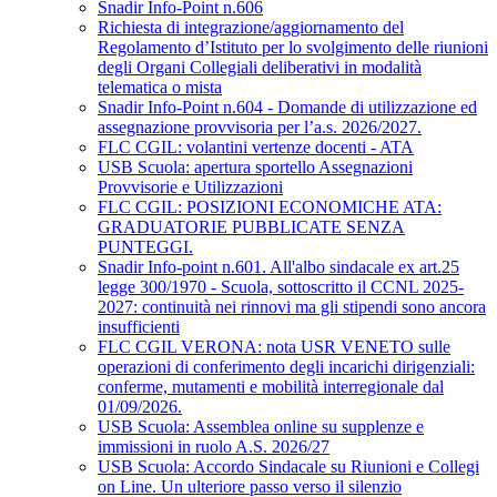
Snadir Info-Point n.606
Richiesta di integrazione/aggiornamento del
Regolamento d’Istituto per lo svolgimento delle riunioni
degli Organi Collegiali deliberativi in modalità
telematica o mista
Snadir Info-Point n.604 - Domande di utilizzazione ed
assegnazione provvisoria per l’a.s. 2026/2027.
FLC CGIL: volantini vertenze docenti - ATA
USB Scuola: apertura sportello Assegnazioni
Provvisorie e Utilizzazioni
FLC CGIL: POSIZIONI ECONOMICHE ATA:
GRADUATORIE PUBBLICATE SENZA
PUNTEGGI.
Snadir Info-point n.601. All'albo sindacale ex art.25
legge 300/1970 - Scuola, sottoscritto il CCNL 2025-
2027: continuità nei rinnovi ma gli stipendi sono ancora
insufficienti
FLC CGIL VERONA: nota USR VENETO sulle
operazioni di conferimento degli incarichi dirigenziali:
conferme, mutamenti e mobilità interregionale dal
01/09/2026.
USB Scuola: Assemblea online su supplenze e
immissioni in ruolo A.S. 2026/27
USB Scuola: Accordo Sindacale su Riunioni e Collegi
on Line. Un ulteriore passo verso il silenzio