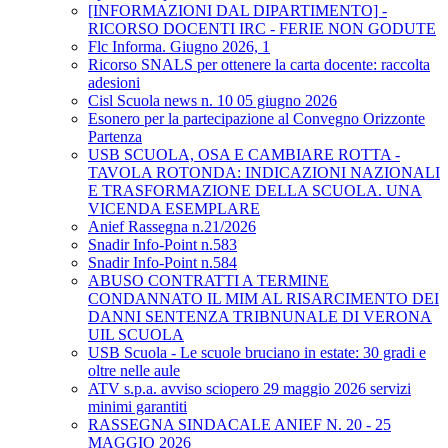
[INFORMAZIONI DAL DIPARTIMENTO] -
RICORSO DOCENTI IRC - FERIE NON GODUTE
Flc Informa. Giugno 2026, 1
Ricorso SNALS per ottenere la carta docente: raccolta
adesioni
Cisl Scuola news n. 10 05 giugno 2026
Esonero per la partecipazione al Convegno Orizzonte
Partenza
USB SCUOLA, OSA E CAMBIARE ROTTA -
TAVOLA ROTONDA: INDICAZIONI NAZIONALI
E TRASFORMAZIONE DELLA SCUOLA. UNA
VICENDA ESEMPLARE
Anief Rassegna n.21/2026
Snadir Info-Point n.583
Snadir Info-Point n.584
ABUSO CONTRATTI A TERMINE
CONDANNATO IL MIM AL RISARCIMENTO DEI
DANNI SENTENZA TRIBNUNALE DI VERONA
UIL SCUOLA
USB Scuola - Le scuole bruciano in estate: 30 gradi e
oltre nelle aule
ATV s.p.a. avviso sciopero 29 maggio 2026 servizi
minimi garantiti
RASSEGNA SINDACALE ANIEF N. 20 - 25
MAGGIO 2026