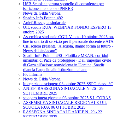
USB Scuola: apertura sportello di consulenza per
iscrizione al concorso PNRR3
News da Gilda Verona
Snadir- Info Point n.482
Anief-Rassegna sindacale
UIL scuola RUA: WEBINAR FONDO ESPERO 13
ottobre 2025
Assemblea sindacale CGIL Veneto 10 ottobre 2025 on-
line in orario di servizio per il personale docente e ATA
Cisl scuola presenta "A scuola, diamo forma al futuro -
News dal sindacato"
Snadir Info-Point n.490 - Flotilla e MEAN: corridoi
umanitari di Pace da proteggere - Dall’impegno civile
di Gaza all’azione nonviolenta in Ucraina, Snadir
rilancia l’appello alle Istituzioni italiane
Flc Informa
News da Gilda Verona
Integrazione sciopero 03 ottobre 2025 SSPG classe 3C
ANIEF: RASSEGNA SINDACALE N. 26 - 29
SETTEMBRE 2025
sciopero intera giornata 03 ottobre 2025 S.I. COBAS
ASSEMBLEA SINDACALE REGIONALE UIL
SCUOLA RUA 06 OTTOBRE 2025
RASSEGNA SINDACALE ANIEF N. 29 - 22
SETTEMBRE 2025