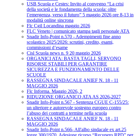
USB Scuola e Cestes: Invito al convegno “La crisi
della società e le fondamenta della scuola: oltre
l’emergenza, verso il futuro” 5 maggio 2026 ore 8-13 in
modalità online sincrona
Flc Cgil Locandina maggio 2026
FLC Veneto | comunicato stampa tagli personale ATA
Snadir Info-Point n.570 - Adempimenti fine anno
scolastico 2025/2026: scrutini, credito, esami,
commissioni d’esame
Cisl Scuola news n. 9 20 maggio 2026
ORGANICI ATA: BASTA TAGLI, SERVONO
RISORSE STABILI PER GARANTIRE
SICUREZZA E FUNZIONAMENTO DELLE
SCUOLE
RASSEGNA SINDACALE ANIEF N. 18 - 11
MAGGIO 2026
Flc Informa. Maggio 2026, 2
RIDUZIONE ORGANICO ATA AS 2026-2027
Snadir Info-Point n.567 - Sentenza CGUE C‑155/25:
un ulteriore e autorevole sostegno europeo contro
l’abuso dei contratti a termine nella scuola
RASSEGNA SINDACALE ANIEF N. 18 - 11
MAGGIO 2026
Snadir Info-Point n.566- All'albo sindacale ex art.25
legge 300/1970. Adesione ricorso “Recupero RPD” per