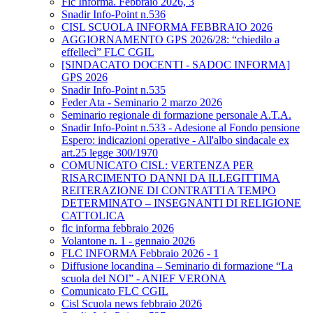
Flc Informa. Febbraio 2026, 3
Snadir Info-Point n.536
CISL SCUOLA INFORMA FEBBRAIO 2026
AGGIORNAMENTO GPS 2026/28: “chiedilo a
effellecì” FLC CGIL
[SINDACATO DOCENTI - SADOC INFORMA]
GPS 2026
Snadir Info-Point n.535
Feder Ata - Seminario 2 marzo 2026
Seminario regionale di formazione personale A.T.A.
Snadir Info-Point n.533 - Adesione al Fondo pensione
Espero: indicazioni operative - All'albo sindacale ex
art.25 legge 300/1970
COMUNICATO CISL: VERTENZA PER
RISARCIMENTO DANNI DA ILLEGITTIMA
REITERAZIONE DI CONTRATTI A TEMPO
DETERMINATO – INSEGNANTI DI RELIGIONE
CATTOLICA
flc informa febbraio 2026
Volantone n. 1 - gennaio 2026
FLC INFORMA Febbraio 2026 - 1
Diffusione locandina – Seminario di formazione “La
scuola del NOI” - ANIEF VERONA
Comunicato FLC CGIL
Cisl Scuola news febbraio 2026