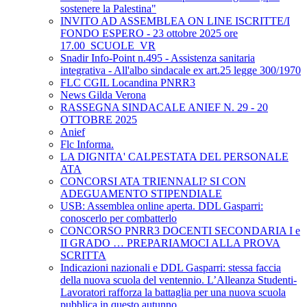
sostenere la Palestina"
INVITO AD ASSEMBLEA ON LINE ISCRITTE/I
FONDO ESPERO - 23 ottobre 2025 ore
17.00_SCUOLE_VR
Snadir Info-Point n.495 - Assistenza sanitaria
integrativa - All'albo sindacale ex art.25 legge 300/1970
FLC CGIL Locandina PNRR3
News Gilda Verona
RASSEGNA SINDACALE ANIEF N. 29 - 20
OTTOBRE 2025
Anief
Flc Informa.
LA DIGNITA' CALPESTATA DEL PERSONALE
ATA
CONCORSI ATA TRIENNALI? SI CON
ADEGUAMENTO STIPENDIALE
USB: Assemblea online aperta. DDL Gasparri:
conoscerlo per combatterlo
CONCORSO PNRR3 DOCENTI SECONDARIA I e
II GRADO … PREPARIAMOCI ALLA PROVA
SCRITTA
Indicazioni nazionali e DDL Gasparri: stessa faccia
della nuova scuola del ventennio. L’Alleanza Studenti-
Lavoratori rafforza la battaglia per una nuova scuola
pubblica in questo autunno