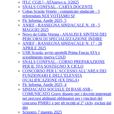
[FLC CGIL] - ATAnews n. 3/2025
SNALS CONFSAL - CARTA DOCENTE
Cobas Scuola Veneto - comunicato sindacale - 5
referendum NOI VOTIAMO SI'
Flc Informa. Aprile 2025, 5
ANIEF - RASSEGNA SINDACALE N. 18 - 5
MAGGIO 2025
News da Gilda Verona - ANALISI E SINTESI DEI
PERCORSI DI SPECIALIZZAZIONE INDIRE
ANIEF - RASSEGNA SINDACALE N. 17 - 28
APRILE 2025
USB Scuola: avvio sportelli Prima Fascia ATA e
scioglimento riserva CIAD
SNALS CONFSAL - CORSO PREPARAZIONE
PER IL TFA SOSTEGNO X CICLO
CONCORSO PER L’ACCESSO ALL’AREA DEI
FUNZIONARI E DELL’ELEVATA
QUALIFICAZIONE (EX DSGA)
Flc Informa. Aprile 2025, 4
SINDACATO SOCIALE DI BASE-SSB -
COMUNICATO Grave disagio per i docenti impegnati
nei percorsi abilitanti obbligatori per i vincitori del
concorso PNRR1 e per gli iscritti al 2° ciclo, esclusi dal
diri
Sciopero 7 maggio 2025