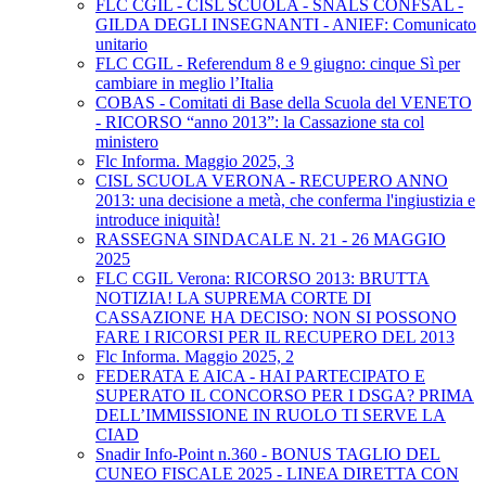
FLC CGIL - CISL SCUOLA - SNALS CONFSAL -
GILDA DEGLI INSEGNANTI - ANIEF: Comunicato
unitario
FLC CGIL - Referendum 8 e 9 giugno: cinque Sì per
cambiare in meglio l’Italia
COBAS - Comitati di Base della Scuola del VENETO
- RICORSO “anno 2013”: la Cassazione sta col
ministero
Flc Informa. Maggio 2025, 3
CISL SCUOLA VERONA - RECUPERO ANNO
2013: una decisione a metà, che conferma l'ingiustizia e
introduce iniquità!
RASSEGNA SINDACALE N. 21 - 26 MAGGIO
2025
FLC CGIL Verona: RICORSO 2013: BRUTTA
NOTIZIA! LA SUPREMA CORTE DI
CASSAZIONE HA DECISO: NON SI POSSONO
FARE I RICORSI PER IL RECUPERO DEL 2013
Flc Informa. Maggio 2025, 2
FEDERATA E AICA - HAI PARTECIPATO E
SUPERATO IL CONCORSO PER I DSGA? PRIMA
DELL’IMMISSIONE IN RUOLO TI SERVE LA
CIAD
Snadir Info-Point n.360 - BONUS TAGLIO DEL
CUNEO FISCALE 2025 - LINEA DIRETTA CON