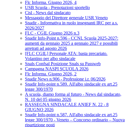
Flc Informa. Giugno 2026, 4
USB Scuola - Prenotazioni sportello
Cisl - News dal sindacato
Messaggio del Direttore generale USR Veneto
Snadir - Informativa in ruolo insegnanti IRC per a.s.
2026/2027
FLC - CGIL Giugno 2026 n.3
Snadir Info-Point n.596 - CCNL Scuola 2025-2027:
aumenti da gennaio 2025 a gennaio 2027 e possibili
arretrati ad agosto 2026
[FLC CGIL] Personale ATA: basta precariato.
Volantino per albo sindacale
Snals Confsal Posizione Snals su Passweb
Campagna NASPI SCUOLA 2026
Flc Informa. Giugno 2026, 2
Snadir News n.906 - Professione i.r. 06/2026
Snadir Info-point n.589. All'albo sindacale ex art.25
legge 300/1970
A scuola, diamo forma al futuro - News dal sindacato,
N. 10 del 05 giugno 2026
RASSEGNA SINDACALE ANIEF N. 22 - 8
GIUGNO 2026
Snadir Info-point n.587. All'albo sindacale ex art.25
legge 300/1970 - Veneto – Concorso ordinario – Nuova
ripartizione posti