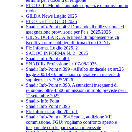
termine per i docenti di religione
FLC CGIL Mobilità annuale supplenze e immissioni in
ruolo
GILDA News Luglio 2025
FLC-CGIL LUGLIO 2025
Snadir Info-Point n.402 Domande di utilizzazione ed
assegnazione provvisoria per l’a.s. 2025/2026
UIL SCUOLA RUA:la libertà di rappresentare gli
iscritti va oltre l'obbligo di firma di un CCNL
Flc Informa. Luglio 2025, 2
SADOC INFORMA N. 2 - 2025
Snadir Info-Point n.401
SNADIR- Professione i.r. 07-08/2025
Snadir Info-Point n.399 - All'albo sindacale ex art.25
legge 300/1970. Indicazioni operative in materia di
supplenze a.s. 2025/2026
Snadir Info-Point n.398. Assunzioni insegnanti di
religione: oltre 4.500 immissioni in ruolo previste per il
1° settembre 2025
Snadir- Info Point
Snadir Info-Point n.395
Flc Informa. Luglio 2025, 1
Snadir Info-Point n.394.Scuola, audizione VII
commissione, FGU: vogliamo confronto aperto e
trasparente con le parti sociali interessate