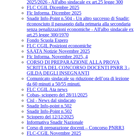
2025/2026 - All'albo sindacale ex art.25 legge 300
FLC CGIL Dicembre 2025
Flc Informa. Dicembre 2025
Snadir Info-Point n.504 - Un altro successo di Snadir:
riconosciuto il passaggio dalla primaria alla secondaria
senza penalizzazioni economiche - All'albo sindacale ex
art.25 legge 300/1970
Fondo Scuola Espero
FLC CGIL Posizioni economiche
SAATA Notizie Novembre 2025
Flc Informa. Novembre 2025, 4
CORSO DI PREPARAZIONE ALLA PROVA
SCRITTA DEL CONCORSO DOCENTI PNRR 3 -
GILDA DEGLI INSEGNANTI
Comunicato sindacale su riduzione dell’ora di lezione
da 60 minuti a 50/55 minuti.
FLC CGIL Ata news
Cobas- sciopero del 28/11/2025
Cisl - News dal sindacato
Snadir Info-point n.502
Snadir Info-Point n.502
Sciopero del 12/12/2025
Informativa Snadir Nazionale
Corso di preparazione docenti – Concorso PNRR3
FLC-CGIL Novembre 2025