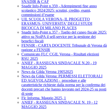
SNADIR & CAF
Snadir Info-Point n.359 - Adempimenti fine anno
scolastico 2024/2025: scrutini, credito, esami,
commissioni d’esame
UIL SCUOLA VERONA- IL PROGETTO
ERASMUS- UNIVERSITA' DEGLI STUDI
BICOCCA DI MILANO PLACES
Snadir Info-Point n.357 - Taglio del cuneo fiscale 2025:
attivo su NoiPA il self-service per la gestione dei
benefici fiscali
FENSIR - CARTA DOCENTE Tribunale di Verona dà
ragione a FENSIR
Comunicato FLC CGIL Verona - Risultati elezioni
RSU 2025
ANIEF - RASSEGNA SINDACALE N.20 - 19
MAGGIO 2025
News da Gilda Verona 19052025
News da Gilda Verona: PERMESSI ELETTORALI
ED AGEVOLAZIONI - procedure e alle
caratteristiche richieste dalla norma per la conferma dei
docenti precari che hanno lavorato nel 2024-25 su posti
di soste
Flc Informa. Maggio 2025, 1
ANIEF - RASSEGNA SINDACALE N. 19 - 12
MAGGIO 2025