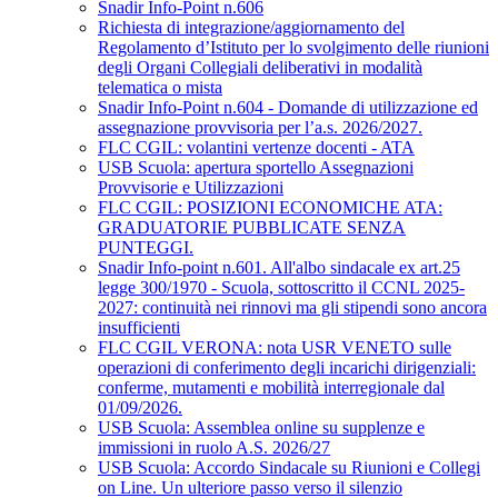
Snadir Info-Point n.606
Richiesta di integrazione/aggiornamento del
Regolamento d’Istituto per lo svolgimento delle riunioni
degli Organi Collegiali deliberativi in modalità
telematica o mista
Snadir Info-Point n.604 - Domande di utilizzazione ed
assegnazione provvisoria per l’a.s. 2026/2027.
FLC CGIL: volantini vertenze docenti - ATA
USB Scuola: apertura sportello Assegnazioni
Provvisorie e Utilizzazioni
FLC CGIL: POSIZIONI ECONOMICHE ATA:
GRADUATORIE PUBBLICATE SENZA
PUNTEGGI.
Snadir Info-point n.601. All'albo sindacale ex art.25
legge 300/1970 - Scuola, sottoscritto il CCNL 2025-
2027: continuità nei rinnovi ma gli stipendi sono ancora
insufficienti
FLC CGIL VERONA: nota USR VENETO sulle
operazioni di conferimento degli incarichi dirigenziali:
conferme, mutamenti e mobilità interregionale dal
01/09/2026.
USB Scuola: Assemblea online su supplenze e
immissioni in ruolo A.S. 2026/27
USB Scuola: Accordo Sindacale su Riunioni e Collegi
on Line. Un ulteriore passo verso il silenzio