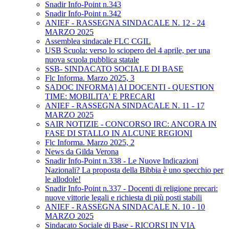
Snadir Info-Point n.343
Snadir Info-Point n.342
ANIEF - RASSEGNA SINDACALE N. 12 - 24
MARZO 2025
Assemblea sindacale FLC CGIL
USB Scuola: verso lo sciopero del 4 aprile, per una
nuova scuola pubblica statale
SSB- SINDACATO SOCIALE DI BASE
Flc Informa. Marzo 2025, 3
SADOC INFORMA] AI DOCENTI - QUESTION
TIME: MOBILITA' E PRECARI
ANIEF - RASSEGNA SINDACALE N. 11 - 17
MARZO 2025
SAIR NOTIZIE - CONCORSO IRC: ANCORA IN
FASE DI STALLO IN ALCUNE REGIONI
Flc Informa. Marzo 2025, 2
News da Gilda Verona
Snadir Info-Point n.338 - Le Nuove Indicazioni
Nazionali? La proposta della Bibbia è uno specchio per
le allodole!
Snadir Info-Point n.337 - Docenti di religione precari:
nuove vittorie legali e richiesta di più posti stabili
ANIEF - RASSEGNA SINDACALE N. 10 - 10
MARZO 2025
Sindacato Sociale di Base - RICORSI IN VIA