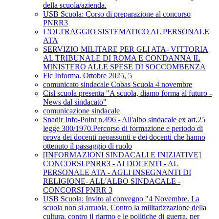
della scuola/azienda.
USB Scuola: Corso di preparazione al concorso
PNRR3
L'OLTRAGGIO SISTEMATICO AL PERSONALE
ATA
SERVIZIO MILITARE PER GLI ATA- VITTORIA
AL TRIBUNALE DI ROMA E CONDANNA IL
MINISTERO ALLE SPESE DI SOCCOMBENZA
Flc Informa. Ottobre 2025, 5
comunicato sindacale Cobas Scuola 4 novembre
Cisl scuola presenta "A scuola, diamo forma al futuro -
News dal sindacato"
comunicazione sindacale
Snadir Info-Point n.496 - All'albo sindacale ex art.25
legge 300/1970.Percorso di formazione e periodo di
prova dei docenti neoassunti e dei docenti che hanno
ottenuto il passaggio di ruolo
[INFORMAZIONI SINDACALI E INIZIATIVE]
CONCORSI PNRR3 - AI DOCENTI - AL
PERSONALE ATA - AGLI INSEGNANTI DI
RELIGIONE- ALL'ALBO SINDACALE -
CONCORSI PNRR 3
USB Scuola: Invito al convegno "4 Novembre. La
scuola non si arruola. Contro la militarizzazione della
cultura, contro il riarmo e le politiche di guerra, per