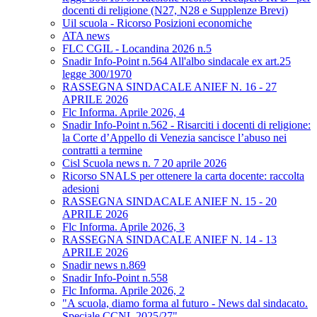
docenti di religione (N27, N28 e Supplenze Brevi)
Uil scuola - Ricorso Posizioni economiche
ATA news
FLC CGIL - Locandina 2026 n.5
Snadir Info-Point n.564 All'albo sindacale ex art.25
legge 300/1970
RASSEGNA SINDACALE ANIEF N. 16 - 27
APRILE 2026
Flc Informa. Aprile 2026, 4
Snadir Info-Point n.562 - Risarciti i docenti di religione:
la Corte d’Appello di Venezia sancisce l’abuso nei
contratti a termine
Cisl Scuola news n. 7 20 aprile 2026
Ricorso SNALS per ottenere la carta docente: raccolta
adesioni
RASSEGNA SINDACALE ANIEF N. 15 - 20
APRILE 2026
Flc Informa. Aprile 2026, 3
RASSEGNA SINDACALE ANIEF N. 14 - 13
APRILE 2026
Snadir news n.869
Snadir Info-Point n.558
Flc Informa. Aprile 2026, 2
"A scuola, diamo forma al futuro - News dal sindacato.
Speciale CCNL 2025/27"