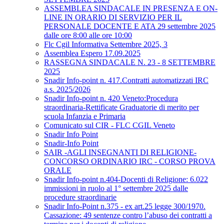
ASSEMBLEA SINDACALE IN PRESENZA E ON-
LINE IN ORARIO DI SERVIZIO PER IL
PERSONALE DOCENTE E ATA 29 settembre 2025
dalle ore 8:00 alle ore 10:00
Flc Cgil Informativa Settembre 2025, 3
Assemblea Espero 17.09.2025
RASSEGNA SINDACALE N. 23 - 8 SETTEMBRE
2025
Snadir Info-point n. 417.Contratti automatizzati IRC
a.s. 2025/2026
Snadir Info-point n. 420 Veneto:Procedura
straordinaria-Rettificate Graduatorie di merito per
scuola Infanzia e Primaria
Comunicato sul CIR - FLC CGIL Veneto
Snadir Info Point
Snadir-Info Point
SAIR -AGLI INSEGNANTI DI RELIGIONE-
CONCORSO ORDINARIO IRC - CORSO PROVA
ORALE
Snadir Info-point n.404-Docenti di Religione: 6.022
immissioni in ruolo al 1° settembre 2025 dalle
procedure straordinarie
Snadir Info-Point n.375 - ex art.25 legge 300/1970.
Cassazione: 49 sentenze contro l’abuso dei contratti a