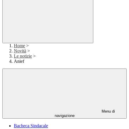
Home
>
Novità
>
Le notizie
>
Anief
Menu di
navigazione
Bacheca Sindacale