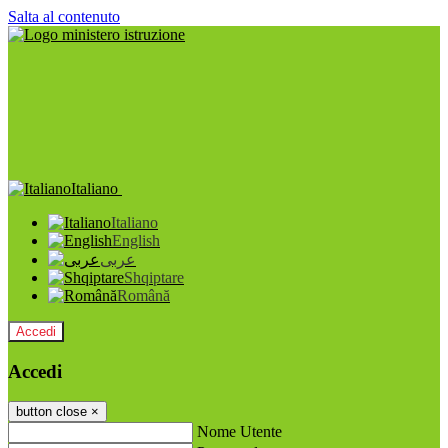
Salta al contenuto
Italiano
Italiano
English
عربى
Shqiptare
Română
Accedi
Accedi
button close
×
Nome Utente