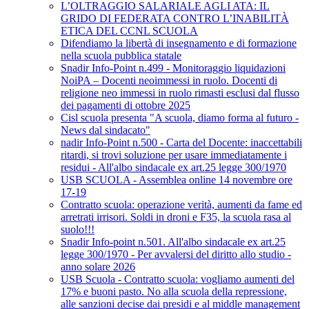
L’OLTRAGGIO SALARIALE AGLI ATA: IL
GRIDO DI FEDERATA CONTRO L’INABILITÀ
ETICA DEL CCNL SCUOLA
Difendiamo la libertà di insegnamento e di formazione
nella scuola pubblica statale
Snadir Info-Point n.499 - Monitoraggio liquidazioni
NoiPA – Docenti neoimmessi in ruolo. Docenti di
religione neo immessi in ruolo rimasti esclusi dal flusso
dei pagamenti di ottobre 2025
Cisl scuola presenta "A scuola, diamo forma al futuro -
News dal sindacato"
nadir Info-Point n.500 - Carta del Docente: inaccettabili
ritardi, si trovi soluzione per usare immediatamente i
residui - All'albo sindacale ex art.25 legge 300/1970
USB SCUOLA - Assemblea online 14 novembre ore
17-19
Contratto scuola: operazione verità, aumenti da fame ed
arretrati irrisori. Soldi in droni e F35, la scuola rasa al
suolo!!!
Snadir Info-point n.501. All'albo sindacale ex art.25
legge 300/1970 - Per avvalersi del diritto allo studio -
anno solare 2026
USB Scuola - Contratto scuola: vogliamo aumenti del
17% e buoni pasto. No alla scuola della repressione,
alle sanzioni decise dai presidi e al middle management