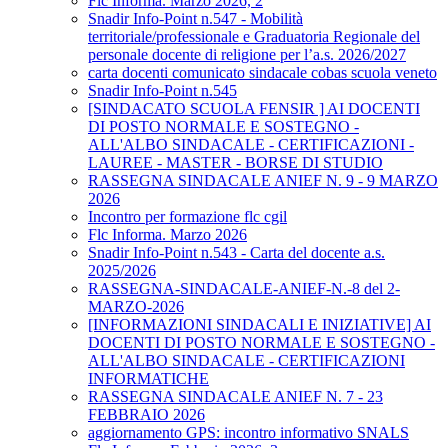
Flc Informa. Marzo 2026, 2
Snadir Info-Point n.547 - Mobilità
territoriale/professionale e Graduatoria Regionale del
personale docente di religione per l’a.s. 2026/2027
carta docenti comunicato sindacale cobas scuola veneto
Snadir Info-Point n.545
[SINDACATO SCUOLA FENSIR ] AI DOCENTI
DI POSTO NORMALE E SOSTEGNO -
ALL'ALBO SINDACALE - CERTIFICAZIONI -
LAUREE - MASTER - BORSE DI STUDIO
RASSEGNA SINDACALE ANIEF N. 9 - 9 MARZO
2026
Incontro per formazione flc cgil
Flc Informa. Marzo 2026
Snadir Info-Point n.543 - Carta del docente a.s.
2025/2026
RASSEGNA-SINDACALE-ANIEF-N.-8 del 2-
MARZO-2026
[INFORMAZIONI SINDACALI E INIZIATIVE] AI
DOCENTI DI POSTO NORMALE E SOSTEGNO -
ALL'ALBO SINDACALE - CERTIFICAZIONI
INFORMATICHE
RASSEGNA SINDACALE ANIEF N. 7 - 23
FEBBRAIO 2026
aggiornamento GPS: incontro informativo SNALS