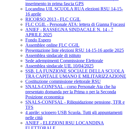
inserimento in prima fascia GPS
Locandina UIL SCUOLA RUA elezioni RSU 14-15-
16 aprile
RICORSO 2013 - FLC CGIL
FLC CGIL - Personale ATA: lettera di Gianna Fracassi
ANIEF - RASSEGNA SINDACALE N. 14 - 7
APRILE 2025
Fondo Espero
Assemblee online FLC CGIL
Presentazione liste elezioni RSU 14-15-16 aprile 2025
Assemblea sindacale di istituto
Sede adempimenti Commissione Elettorale
Assemblea sindacale UIL 10/04/2025
SSB. LA FUNZIONE SOCIALE DELLA SCUOLA
TRA CAPITALE UMANO E MILITARIZZAZIONE
Costituzione commissione elettorale RSU
SNALS-CONFSAL - corso Personale Ata che ha
presentato domanda per la Prima o per la Seconda
Posizione economica
SNALS-CONFSAL - Riliquidazione pensione, TFR e
TFS
4 aprile: sciopero USB Scuola. Tutti gli appuntamenti
nelle città
ANIEF - ELEZIONI RSU LOCANDINA
ELETTORALE