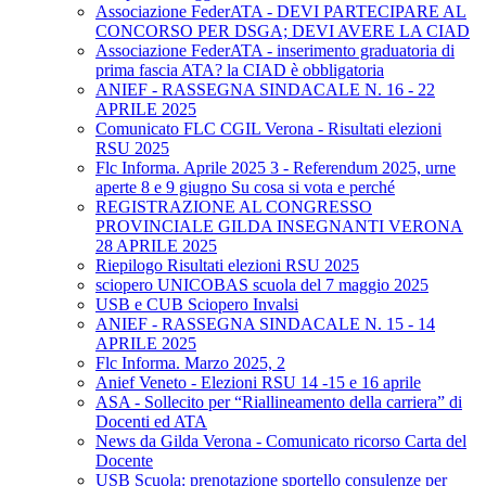
Associazione FederATA - DEVI PARTECIPARE AL
CONCORSO PER DSGA; DEVI AVERE LA CIAD
Associazione FederATA - inserimento graduatoria di
prima fascia ATA? la CIAD è obbligatoria
ANIEF - RASSEGNA SINDACALE N. 16 - 22
APRILE 2025
Comunicato FLC CGIL Verona - Risultati elezioni
RSU 2025
Flc Informa. Aprile 2025 3 - Referendum 2025, urne
aperte 8 e 9 giugno Su cosa si vota e perché
REGISTRAZIONE AL CONGRESSO
PROVINCIALE GILDA INSEGNANTI VERONA
28 APRILE 2025
Riepilogo Risultati elezioni RSU 2025
sciopero UNICOBAS scuola del 7 maggio 2025
USB e CUB Sciopero Invalsi
ANIEF - RASSEGNA SINDACALE N. 15 - 14
APRILE 2025
Flc Informa. Marzo 2025, 2
Anief Veneto - Elezioni RSU 14 -15 e 16 aprile
ASA - Sollecito per “Riallineamento della carriera” di
Docenti ed ATA
News da Gilda Verona - Comunicato ricorso Carta del
Docente
USB Scuola: prenotazione sportello consulenze per