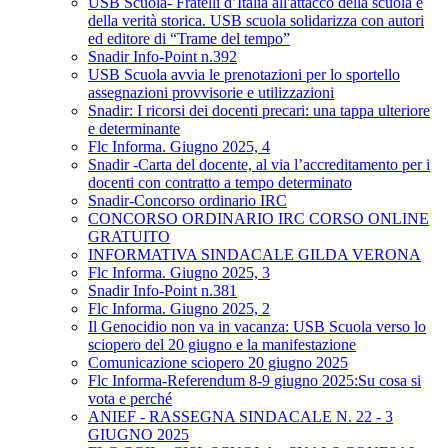
USB Scuola- Fratelli d’Italia all'attacco della scuola e
della verità storica. USB scuola solidarizza con autori
ed editore di “Trame del tempo”
Snadir Info-Point n.392
USB Scuola avvia le prenotazioni per lo sportello
assegnazioni provvisorie e utilizzazioni
Snadir: I ricorsi dei docenti precari: una tappa ulteriore
e determinante
Flc Informa. Giugno 2025, 4
Snadir -Carta del docente, al via l’accreditamento per i
docenti con contratto a tempo determinato
Snadir-Concorso ordinario IRC
CONCORSO ORDINARIO IRC CORSO ONLINE
GRATUITO
INFORMATIVA SINDACALE GILDA VERONA
Flc Informa. Giugno 2025, 3
Snadir Info-Point n.381
Flc Informa. Giugno 2025, 2
Il Genocidio non va in vacanza: USB Scuola verso lo
sciopero del 20 giugno e la manifestazione
Comunicazione sciopero 20 giugno 2025
Flc Informa-Referendum 8-9 giugno 2025:Su cosa si
vota e perché
ANIEF - RASSEGNA SINDACALE N. 22 - 3
GIUGNO 2025