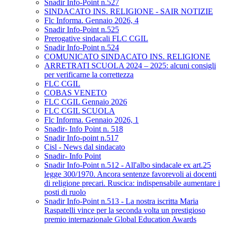
Snadir Info-Point n.527
SINDACATO INS. RELIGIONE - SAIR NOTIZIE
Flc Informa. Gennaio 2026, 4
Snadir Info-Point n.525
Prerogative sindacali FLC CGIL
Snadir Info-Point n.524
COMUNICATO SINDACATO INS. RELIGIONE
ARRETRATI SCUOLA 2024 – 2025: alcuni consigli
per verificarne la correttezza
FLC CGIL
COBAS VENETO
FLC CGIL Gennaio 2026
FLC CGIL SCUOLA
Flc Informa. Gennaio 2026, 1
Snadir- Info Point n. 518
Snadir Info-point n.517
Cisl - News dal sindacato
Snadir- Info Point
Snadir Info-Point n.512 - All'albo sindacale ex art.25
legge 300/1970. Ancora sentenze favorevoli ai docenti
di religione precari. Ruscica: indispensabile aumentare i
posti di ruolo
Snadir Info-Point n.513 - La nostra iscritta Maria
Raspatelli vince per la seconda volta un prestigioso
premio internazionale Global Education Awards