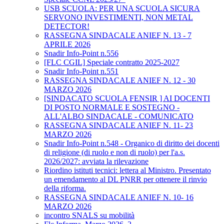
USB SCUOLA: PER UNA SCUOLA SICURA
SERVONO INVESTIMENTI, NON METAL
DETECTOR!
RASSEGNA SINDACALE ANIEF N. 13 - 7
APRILE 2026
Snadir Info-Point n.556
[FLC CGIL] Speciale contratto 2025-2027
Snadir Info-Point n.551
RASSEGNA SINDACALE ANIEF N. 12 - 30
MARZO 2026
[SINDACATO SCUOLA FENSIR ] AI DOCENTI
DI POSTO NORMALE E SOSTEGNO -
ALL'ALBO SINDACALE - COMUNICATO
RASSEGNA SINDACALE ANIEF N. 11- 23
MARZO 2026
Snadir Info-Point n.548 - Organico di diritto dei docenti
di religione (di ruolo e non di ruolo) per l'a.s.
2026/2027: avviata la rilevazione
Riordino istituti tecnici: lettera al Ministro. Presentato
un emendamento al DL PNRR per ottenere il rinvio
della riforma.
RASSEGNA SINDACALE ANIEF N. 10- 16
MARZO 2026
incontro SNALS su mobilità