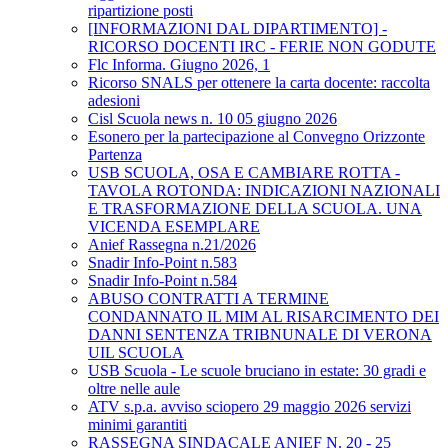
ripartizione posti
[INFORMAZIONI DAL DIPARTIMENTO] -
RICORSO DOCENTI IRC - FERIE NON GODUTE
Flc Informa. Giugno 2026, 1
Ricorso SNALS per ottenere la carta docente: raccolta
adesioni
Cisl Scuola news n. 10 05 giugno 2026
Esonero per la partecipazione al Convegno Orizzonte
Partenza
USB SCUOLA, OSA E CAMBIARE ROTTA -
TAVOLA ROTONDA: INDICAZIONI NAZIONALI
E TRASFORMAZIONE DELLA SCUOLA. UNA
VICENDA ESEMPLARE
Anief Rassegna n.21/2026
Snadir Info-Point n.583
Snadir Info-Point n.584
ABUSO CONTRATTI A TERMINE
CONDANNATO IL MIM AL RISARCIMENTO DEI
DANNI SENTENZA TRIBNUNALE DI VERONA
UIL SCUOLA
USB Scuola - Le scuole bruciano in estate: 30 gradi e
oltre nelle aule
ATV s.p.a. avviso sciopero 29 maggio 2026 servizi
minimi garantiti
RASSEGNA SINDACALE ANIEF N. 20 - 25