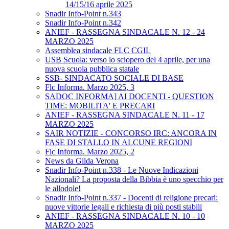
14/15/16 aprile 2025
Snadir Info-Point n.343
Snadir Info-Point n.342
ANIEF - RASSEGNA SINDACALE N. 12 - 24
MARZO 2025
Assemblea sindacale FLC CGIL
USB Scuola: verso lo sciopero del 4 aprile, per una
nuova scuola pubblica statale
SSB- SINDACATO SOCIALE DI BASE
Flc Informa. Marzo 2025, 3
SADOC INFORMA] AI DOCENTI - QUESTION
TIME: MOBILITA' E PRECARI
ANIEF - RASSEGNA SINDACALE N. 11 - 17
MARZO 2025
SAIR NOTIZIE - CONCORSO IRC: ANCORA IN
FASE DI STALLO IN ALCUNE REGIONI
Flc Informa. Marzo 2025, 2
News da Gilda Verona
Snadir Info-Point n.338 - Le Nuove Indicazioni
Nazionali? La proposta della Bibbia è uno specchio per
le allodole!
Snadir Info-Point n.337 - Docenti di religione precari:
nuove vittorie legali e richiesta di più posti stabili
ANIEF - RASSEGNA SINDACALE N. 10 - 10
MARZO 2025