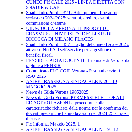
CUNEO FISCALE 2025 - LINEA DIRETTA CON
SNADIR & CAF
Snadir Info-Point n.359 - Adempimenti fine anno
scolastico 2024/2025: scrutini, credito, esami,
commissioni d’esame
UIL SCUOLA VERONA- IL PROGETTO
ERASMUS- UNIVERSITA' DEGLI STUDI
BICOCCA DI MILANO PLACES
Snadir Info-Point n.357 - Taglio del cuneo fiscale 2025:
attivo su NoiPA il self-service per la gestione dei
benefici fiscali
FENSIR - CARTA DOCENTE Tribunale di Verona dà
ragione a FENSIR
Comunicato FLC CGIL Verona - Risultati elezioni
RSU 2025
ANIEF - RASSEGNA SINDACALE N.20 - 19
MAGGIO 2025
News da Gilda Verona 19052025
News da Gilda Verona: PERMESSI ELETTORALI
ED AGEVOLAZIONI - procedure e alle
caratteristiche richieste dalla norma per la conferma dei
docenti precari che hanno lavorato nel 2024-25 su posti
di soste
Flc Informa. Maggio 2025, 1
ANIEF - RASSEGNA SINDACALE N. 19 - 12