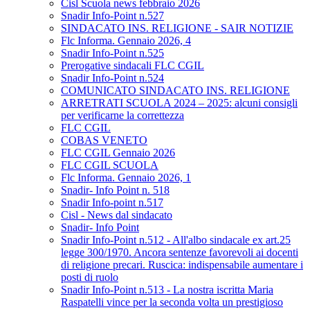
Cisl Scuola news febbraio 2026
Snadir Info-Point n.527
SINDACATO INS. RELIGIONE - SAIR NOTIZIE
Flc Informa. Gennaio 2026, 4
Snadir Info-Point n.525
Prerogative sindacali FLC CGIL
Snadir Info-Point n.524
COMUNICATO SINDACATO INS. RELIGIONE
ARRETRATI SCUOLA 2024 – 2025: alcuni consigli
per verificarne la correttezza
FLC CGIL
COBAS VENETO
FLC CGIL Gennaio 2026
FLC CGIL SCUOLA
Flc Informa. Gennaio 2026, 1
Snadir- Info Point n. 518
Snadir Info-point n.517
Cisl - News dal sindacato
Snadir- Info Point
Snadir Info-Point n.512 - All'albo sindacale ex art.25
legge 300/1970. Ancora sentenze favorevoli ai docenti
di religione precari. Ruscica: indispensabile aumentare i
posti di ruolo
Snadir Info-Point n.513 - La nostra iscritta Maria
Raspatelli vince per la seconda volta un prestigioso