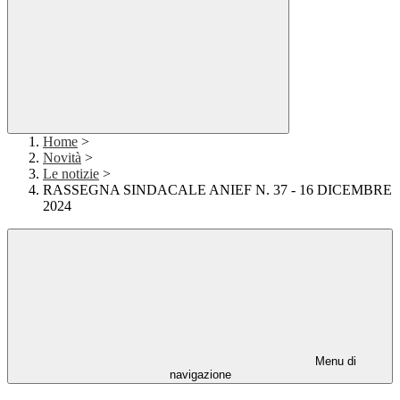
Home
>
Novità
>
Le notizie
>
RASSEGNA SINDACALE ANIEF N. 37 - 16 DICEMBRE
2024
Menu di
navigazione