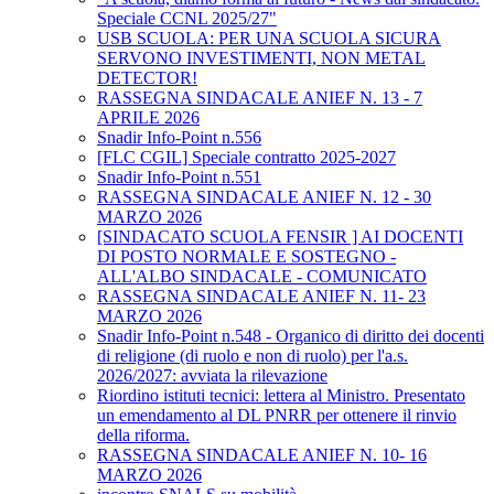
Speciale CCNL 2025/27"
USB SCUOLA: PER UNA SCUOLA SICURA
SERVONO INVESTIMENTI, NON METAL
DETECTOR!
RASSEGNA SINDACALE ANIEF N. 13 - 7
APRILE 2026
Snadir Info-Point n.556
[FLC CGIL] Speciale contratto 2025-2027
Snadir Info-Point n.551
RASSEGNA SINDACALE ANIEF N. 12 - 30
MARZO 2026
[SINDACATO SCUOLA FENSIR ] AI DOCENTI
DI POSTO NORMALE E SOSTEGNO -
ALL'ALBO SINDACALE - COMUNICATO
RASSEGNA SINDACALE ANIEF N. 11- 23
MARZO 2026
Snadir Info-Point n.548 - Organico di diritto dei docenti
di religione (di ruolo e non di ruolo) per l'a.s.
2026/2027: avviata la rilevazione
Riordino istituti tecnici: lettera al Ministro. Presentato
un emendamento al DL PNRR per ottenere il rinvio
della riforma.
RASSEGNA SINDACALE ANIEF N. 10- 16
MARZO 2026