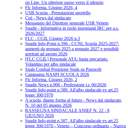
on Line. Un ulteriore passo verso il silenzio
Flc Informa. Giugno 2026, 4
USB Scuola - Prenotazioni sportello
Cisl - News dal sindacato
Messaggio del Direttore generale USR Veneto
Snadir - Informativa in ruolo insegnanti IRC per a.s.
2026/2027
FLC - CGIL Giugno 2026 n.3
Snadir Info-Point n.596 - CCNL Scuola 2025-2027:
aumenti da gennaio 2025 a gennaio 2027 e possibili
arretrati ad agosto 2026
[FLC CGIL] Personale ATA: basta precariato.
Volantino per albo sindacale
Snals Confsal Posizione Snals su Passweb
Campagna NASPI SCUOLA 2026
Flc Informa. Giugno 2026, 2
Snadir News n.906 - Professione i.r. 06/2026
Snadir Info-point n.589. All'albo sindacale ex art.25
legge 300/1970
A scuola, diamo forma al futuro - News dal sindacato,
N. 10 del 05 giugno 2026
RASSEGNA SINDACALE ANIEF N. 22 - 8
GIUGNO 2026
Snadir Info-point n.587. All'albo sindacale ex art.25
legge 300/1970 - Veneto – Concorso ordinario – Nuova