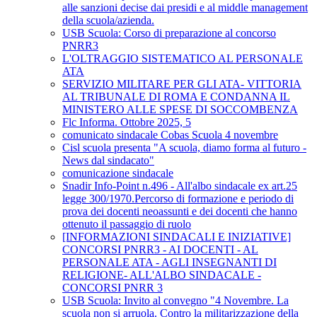
alle sanzioni decise dai presidi e al middle management
della scuola/azienda.
USB Scuola: Corso di preparazione al concorso
PNRR3
L'OLTRAGGIO SISTEMATICO AL PERSONALE
ATA
SERVIZIO MILITARE PER GLI ATA- VITTORIA
AL TRIBUNALE DI ROMA E CONDANNA IL
MINISTERO ALLE SPESE DI SOCCOMBENZA
Flc Informa. Ottobre 2025, 5
comunicato sindacale Cobas Scuola 4 novembre
Cisl scuola presenta "A scuola, diamo forma al futuro -
News dal sindacato"
comunicazione sindacale
Snadir Info-Point n.496 - All'albo sindacale ex art.25
legge 300/1970.Percorso di formazione e periodo di
prova dei docenti neoassunti e dei docenti che hanno
ottenuto il passaggio di ruolo
[INFORMAZIONI SINDACALI E INIZIATIVE]
CONCORSI PNRR3 - AI DOCENTI - AL
PERSONALE ATA - AGLI INSEGNANTI DI
RELIGIONE- ALL'ALBO SINDACALE -
CONCORSI PNRR 3
USB Scuola: Invito al convegno "4 Novembre. La
scuola non si arruola. Contro la militarizzazione della