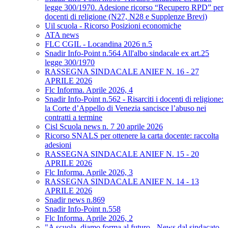
legge 300/1970. Adesione ricorso “Recupero RPD” per
docenti di religione (N27, N28 e Supplenze Brevi)
Uil scuola - Ricorso Posizioni economiche
ATA news
FLC CGIL - Locandina 2026 n.5
Snadir Info-Point n.564 All'albo sindacale ex art.25
legge 300/1970
RASSEGNA SINDACALE ANIEF N. 16 - 27
APRILE 2026
Flc Informa. Aprile 2026, 4
Snadir Info-Point n.562 - Risarciti i docenti di religione:
la Corte d’Appello di Venezia sancisce l’abuso nei
contratti a termine
Cisl Scuola news n. 7 20 aprile 2026
Ricorso SNALS per ottenere la carta docente: raccolta
adesioni
RASSEGNA SINDACALE ANIEF N. 15 - 20
APRILE 2026
Flc Informa. Aprile 2026, 3
RASSEGNA SINDACALE ANIEF N. 14 - 13
APRILE 2026
Snadir news n.869
Snadir Info-Point n.558
Flc Informa. Aprile 2026, 2
"A scuola, diamo forma al futuro - News dal sindacato.