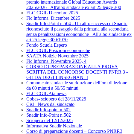
premio internazionale Global Education Awards
2025/2026 - All'albo sindacale ex art.25 legge 300
FLC CGIL Dicembre 2025
Flc Informa. Dicembre 2025
Snadir Info-Point n.504 - Un altro successo di Snadir:
riconosciuto il passaggio dalla primaria alla secondaria
senza penalizzazioni economiche - All'albo sindacale ex
art.25 legge 300/1970
Fondo Scuola Espero
FLC CGIL Posizioni economiche
SAATA Notizie Novembre 2025
Flc Informa. Novembre 2025, 4
CORSO DI PREPARAZIONE ALLA PROVA
SCRITTA DEL CONCORSO DOCENTI PNRR 3 -
GILDA DEGLI INSEGNANTI
Comunicato sindacale su riduzione dell’ora di lezione
da 60 minuti a 50/55 minuti.
FLC CGIL Ata news
Cobas- sciopero del 28/11/2025
Cisl - News dal sindacato
Snadir Info-point n.502
Snadir Info-Point n.502
Sciopero del 12/12/2025
Informativa Snadir Nazionale
Corso di preparazione docenti – Concorso PNRR3