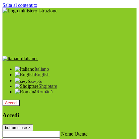
Salta al contenuto
Italiano
Italiano
English
عربى
Shqiptare
Română
Accedi
Accedi
button close
×
Nome Utente