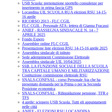
USB Scuola: prenotazione sportello consulenze per
inserimento in prima fascia GPS
Locandina UIL SCUOLA RUA elezioni RSU 14-15-
16 aprile
RICORSO 2013 - FLC CGIL
FLC CGIL - Personale ATA: lettera di Gianna Fracassi
ANIEF - RASSEGNA SINDACALE N. 14 - 7
APRILE 2025
Fondo Espero
Assemblee online FLC CGIL
Presentazione liste elezioni RSU 14-15-16 aprile 2025
Assemblea sindacale di istituto
Sede adempimenti Commissione Elettorale
Assemblea sindacale UIL 10/04/2025
SSB. LA FUNZIONE SOCIALE DELLA SCUOLA
TRA CAPITALE UMANO E MILITARIZZAZIONE
Costituzione commissione elettorale RSU
SNALS-CONFSAL - corso Personale Ata che ha
presentato domanda per la Prima o per la Seconda
Posizione economica
SNALS-CONFSAL - Riliquidazione pensione, TFR e
TFS
4 aprile: sciopero USB Scuola. Tutti gli appuntamenti
nelle città
ANIEF - ELEZIONI RSU LOCANDINA