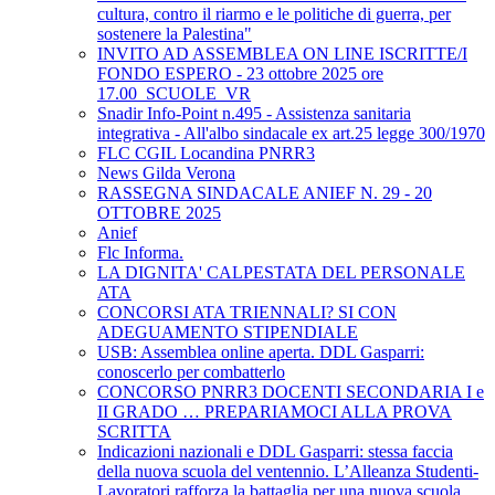
cultura, contro il riarmo e le politiche di guerra, per
sostenere la Palestina"
INVITO AD ASSEMBLEA ON LINE ISCRITTE/I
FONDO ESPERO - 23 ottobre 2025 ore
17.00_SCUOLE_VR
Snadir Info-Point n.495 - Assistenza sanitaria
integrativa - All'albo sindacale ex art.25 legge 300/1970
FLC CGIL Locandina PNRR3
News Gilda Verona
RASSEGNA SINDACALE ANIEF N. 29 - 20
OTTOBRE 2025
Anief
Flc Informa.
LA DIGNITA' CALPESTATA DEL PERSONALE
ATA
CONCORSI ATA TRIENNALI? SI CON
ADEGUAMENTO STIPENDIALE
USB: Assemblea online aperta. DDL Gasparri:
conoscerlo per combatterlo
CONCORSO PNRR3 DOCENTI SECONDARIA I e
II GRADO … PREPARIAMOCI ALLA PROVA
SCRITTA
Indicazioni nazionali e DDL Gasparri: stessa faccia
della nuova scuola del ventennio. L’Alleanza Studenti-
Lavoratori rafforza la battaglia per una nuova scuola