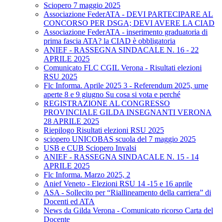
Sciopero 7 maggio 2025
Associazione FederATA - DEVI PARTECIPARE AL
CONCORSO PER DSGA; DEVI AVERE LA CIAD
Associazione FederATA - inserimento graduatoria di
prima fascia ATA? la CIAD è obbligatoria
ANIEF - RASSEGNA SINDACALE N. 16 - 22
APRILE 2025
Comunicato FLC CGIL Verona - Risultati elezioni
RSU 2025
Flc Informa. Aprile 2025 3 - Referendum 2025, urne
aperte 8 e 9 giugno Su cosa si vota e perché
REGISTRAZIONE AL CONGRESSO
PROVINCIALE GILDA INSEGNANTI VERONA
28 APRILE 2025
Riepilogo Risultati elezioni RSU 2025
sciopero UNICOBAS scuola del 7 maggio 2025
USB e CUB Sciopero Invalsi
ANIEF - RASSEGNA SINDACALE N. 15 - 14
APRILE 2025
Flc Informa. Marzo 2025, 2
Anief Veneto - Elezioni RSU 14 -15 e 16 aprile
ASA - Sollecito per “Riallineamento della carriera” di
Docenti ed ATA
News da Gilda Verona - Comunicato ricorso Carta del
Docente