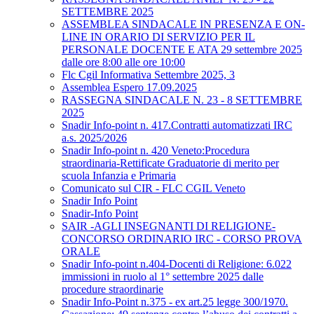
SETTEMBRE 2025
ASSEMBLEA SINDACALE IN PRESENZA E ON-
LINE IN ORARIO DI SERVIZIO PER IL
PERSONALE DOCENTE E ATA 29 settembre 2025
dalle ore 8:00 alle ore 10:00
Flc Cgil Informativa Settembre 2025, 3
Assemblea Espero 17.09.2025
RASSEGNA SINDACALE N. 23 - 8 SETTEMBRE
2025
Snadir Info-point n. 417.Contratti automatizzati IRC
a.s. 2025/2026
Snadir Info-point n. 420 Veneto:Procedura
straordinaria-Rettificate Graduatorie di merito per
scuola Infanzia e Primaria
Comunicato sul CIR - FLC CGIL Veneto
Snadir Info Point
Snadir-Info Point
SAIR -AGLI INSEGNANTI DI RELIGIONE-
CONCORSO ORDINARIO IRC - CORSO PROVA
ORALE
Snadir Info-point n.404-Docenti di Religione: 6.022
immissioni in ruolo al 1° settembre 2025 dalle
procedure straordinarie
Snadir Info-Point n.375 - ex art.25 legge 300/1970.