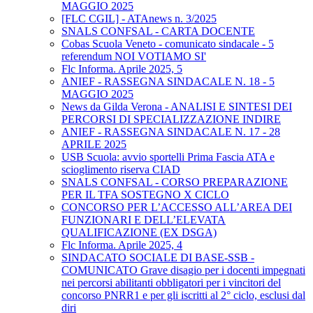
MAGGIO 2025
[FLC CGIL] - ATAnews n. 3/2025
SNALS CONFSAL - CARTA DOCENTE
Cobas Scuola Veneto - comunicato sindacale - 5
referendum NOI VOTIAMO SI'
Flc Informa. Aprile 2025, 5
ANIEF - RASSEGNA SINDACALE N. 18 - 5
MAGGIO 2025
News da Gilda Verona - ANALISI E SINTESI DEI
PERCORSI DI SPECIALIZZAZIONE INDIRE
ANIEF - RASSEGNA SINDACALE N. 17 - 28
APRILE 2025
USB Scuola: avvio sportelli Prima Fascia ATA e
scioglimento riserva CIAD
SNALS CONFSAL - CORSO PREPARAZIONE
PER IL TFA SOSTEGNO X CICLO
CONCORSO PER L’ACCESSO ALL’AREA DEI
FUNZIONARI E DELL’ELEVATA
QUALIFICAZIONE (EX DSGA)
Flc Informa. Aprile 2025, 4
SINDACATO SOCIALE DI BASE-SSB -
COMUNICATO Grave disagio per i docenti impegnati
nei percorsi abilitanti obbligatori per i vincitori del
concorso PNRR1 e per gli iscritti al 2° ciclo, esclusi dal
diri