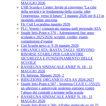
MAGGIO 2026
USB Scuola e Cestes: Invito al convegno “La crisi
della società e le fondamenta della scuola: oltre
l’emergenza, verso il futuro” 5 maggio 2026 ore 8-13 in
modalità online sincrona
Flc Cgil Locandina maggio 2026
FLC Veneto | comunicato stampa tagli personale ATA
Snadir Info-Point n.570 - Adempimenti fine anno
scolastico 2025/2026: scrutini, credito, esami,
commissioni d’esame
Cisl Scuola news n. 9 20 maggio 2026
ORGANICI ATA: BASTA TAGLI, SERVONO
RISORSE STABILI PER GARANTIRE
SICUREZZA E FUNZIONAMENTO DELLE
SCUOLE
RASSEGNA SINDACALE ANIEF N. 18 - 11
MAGGIO 2026
Flc Informa. Maggio 2026, 2
RIDUZIONE ORGANICO ATA AS 2026-2027
Snadir Info-Point n.567 - Sentenza CGUE C‑155/25:
un ulteriore e autorevole sostegno europeo contro
l’abuso dei contratti a termine nella scuola
RASSEGNA SINDACALE ANIEF N. 18 - 11
MAGGIO 2026
Snadir Info-Point n.566- All'albo sindacale ex art.25