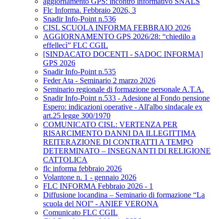
aggiornamento GPS: incontro informativo SNALS
Flc Informa. Febbraio 2026, 3
Snadir Info-Point n.536
CISL SCUOLA INFORMA FEBBRAIO 2026
AGGIORNAMENTO GPS 2026/28: “chiedilo a
effellecì” FLC CGIL
[SINDACATO DOCENTI - SADOC INFORMA]
GPS 2026
Snadir Info-Point n.535
Feder Ata - Seminario 2 marzo 2026
Seminario regionale di formazione personale A.T.A.
Snadir Info-Point n.533 - Adesione al Fondo pensione
Espero: indicazioni operative - All'albo sindacale ex
art.25 legge 300/1970
COMUNICATO CISL: VERTENZA PER
RISARCIMENTO DANNI DA ILLEGITTIMA
REITERAZIONE DI CONTRATTI A TEMPO
DETERMINATO – INSEGNANTI DI RELIGIONE
CATTOLICA
flc informa febbraio 2026
Volantone n. 1 - gennaio 2026
FLC INFORMA Febbraio 2026 - 1
Diffusione locandina – Seminario di formazione “La
scuola del NOI” - ANIEF VERONA
Comunicato FLC CGIL