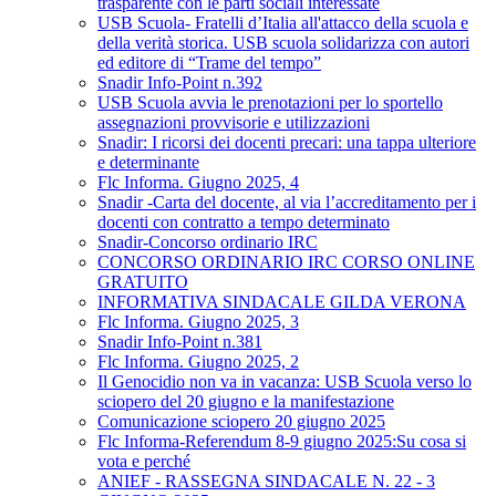
trasparente con le parti sociali interessate
USB Scuola- Fratelli d’Italia all'attacco della scuola e
della verità storica. USB scuola solidarizza con autori
ed editore di “Trame del tempo”
Snadir Info-Point n.392
USB Scuola avvia le prenotazioni per lo sportello
assegnazioni provvisorie e utilizzazioni
Snadir: I ricorsi dei docenti precari: una tappa ulteriore
e determinante
Flc Informa. Giugno 2025, 4
Snadir -Carta del docente, al via l’accreditamento per i
docenti con contratto a tempo determinato
Snadir-Concorso ordinario IRC
CONCORSO ORDINARIO IRC CORSO ONLINE
GRATUITO
INFORMATIVA SINDACALE GILDA VERONA
Flc Informa. Giugno 2025, 3
Snadir Info-Point n.381
Flc Informa. Giugno 2025, 2
Il Genocidio non va in vacanza: USB Scuola verso lo
sciopero del 20 giugno e la manifestazione
Comunicazione sciopero 20 giugno 2025
Flc Informa-Referendum 8-9 giugno 2025:Su cosa si
vota e perché
ANIEF - RASSEGNA SINDACALE N. 22 - 3