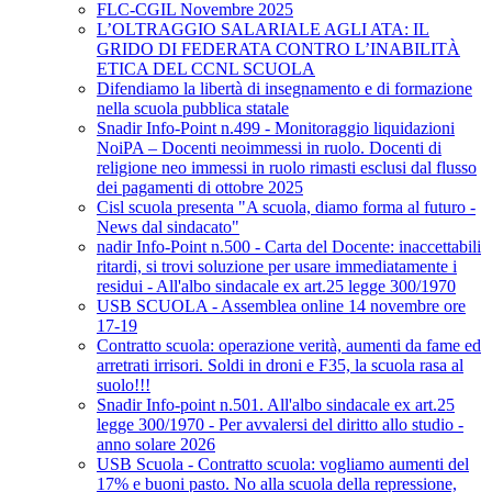
FLC-CGIL Novembre 2025
L’OLTRAGGIO SALARIALE AGLI ATA: IL
GRIDO DI FEDERATA CONTRO L’INABILITÀ
ETICA DEL CCNL SCUOLA
Difendiamo la libertà di insegnamento e di formazione
nella scuola pubblica statale
Snadir Info-Point n.499 - Monitoraggio liquidazioni
NoiPA – Docenti neoimmessi in ruolo. Docenti di
religione neo immessi in ruolo rimasti esclusi dal flusso
dei pagamenti di ottobre 2025
Cisl scuola presenta "A scuola, diamo forma al futuro -
News dal sindacato"
nadir Info-Point n.500 - Carta del Docente: inaccettabili
ritardi, si trovi soluzione per usare immediatamente i
residui - All'albo sindacale ex art.25 legge 300/1970
USB SCUOLA - Assemblea online 14 novembre ore
17-19
Contratto scuola: operazione verità, aumenti da fame ed
arretrati irrisori. Soldi in droni e F35, la scuola rasa al
suolo!!!
Snadir Info-point n.501. All'albo sindacale ex art.25
legge 300/1970 - Per avvalersi del diritto allo studio -
anno solare 2026
USB Scuola - Contratto scuola: vogliamo aumenti del
17% e buoni pasto. No alla scuola della repressione,