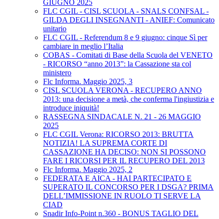
GIUGNO 2025
FLC CGIL - CISL SCUOLA - SNALS CONFSAL -
GILDA DEGLI INSEGNANTI - ANIEF: Comunicato
unitario
FLC CGIL - Referendum 8 e 9 giugno: cinque Sì per
cambiare in meglio l’Italia
COBAS - Comitati di Base della Scuola del VENETO
- RICORSO “anno 2013”: la Cassazione sta col
ministero
Flc Informa. Maggio 2025, 3
CISL SCUOLA VERONA - RECUPERO ANNO
2013: una decisione a metà, che conferma l'ingiustizia e
introduce iniquità!
RASSEGNA SINDACALE N. 21 - 26 MAGGIO
2025
FLC CGIL Verona: RICORSO 2013: BRUTTA
NOTIZIA! LA SUPREMA CORTE DI
CASSAZIONE HA DECISO: NON SI POSSONO
FARE I RICORSI PER IL RECUPERO DEL 2013
Flc Informa. Maggio 2025, 2
FEDERATA E AICA - HAI PARTECIPATO E
SUPERATO IL CONCORSO PER I DSGA? PRIMA
DELL’IMMISSIONE IN RUOLO TI SERVE LA
CIAD
Snadir Info-Point n.360 - BONUS TAGLIO DEL