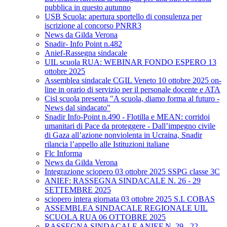
pubblica in questo autunno
USB Scuola: apertura sportello di consulenza per
iscrizione al concorso PNRR3
News da Gilda Verona
Snadir- Info Point n.482
Anief-Rassegna sindacale
UIL scuola RUA: WEBINAR FONDO ESPERO 13
ottobre 2025
Assemblea sindacale CGIL Veneto 10 ottobre 2025 on-
line in orario di servizio per il personale docente e ATA
Cisl scuola presenta "A scuola, diamo forma al futuro -
News dal sindacato"
Snadir Info-Point n.490 - Flotilla e MEAN: corridoi
umanitari di Pace da proteggere - Dall’impegno civile
di Gaza all’azione nonviolenta in Ucraina, Snadir
rilancia l’appello alle Istituzioni italiane
Flc Informa
News da Gilda Verona
Integrazione sciopero 03 ottobre 2025 SSPG classe 3C
ANIEF: RASSEGNA SINDACALE N. 26 - 29
SETTEMBRE 2025
sciopero intera giornata 03 ottobre 2025 S.I. COBAS
ASSEMBLEA SINDACALE REGIONALE UIL
SCUOLA RUA 06 OTTOBRE 2025
RASSEGNA SINDACALE ANIEF N. 29 - 22