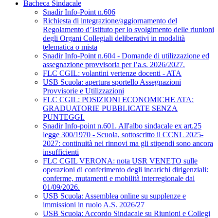
Bacheca Sindacale
Snadir Info-Point n.606
Richiesta di integrazione/aggiornamento del
Regolamento d’Istituto per lo svolgimento delle riunioni
degli Organi Collegiali deliberativi in modalità
telematica o mista
Snadir Info-Point n.604 - Domande di utilizzazione ed
assegnazione provvisoria per l’a.s. 2026/2027.
FLC CGIL: volantini vertenze docenti - ATA
USB Scuola: apertura sportello Assegnazioni
Provvisorie e Utilizzazioni
FLC CGIL: POSIZIONI ECONOMICHE ATA:
GRADUATORIE PUBBLICATE SENZA
PUNTEGGI.
Snadir Info-point n.601. All'albo sindacale ex art.25
legge 300/1970 - Scuola, sottoscritto il CCNL 2025-
2027: continuità nei rinnovi ma gli stipendi sono ancora
insufficienti
FLC CGIL VERONA: nota USR VENETO sulle
operazioni di conferimento degli incarichi dirigenziali:
conferme, mutamenti e mobilità interregionale dal
01/09/2026.
USB Scuola: Assemblea online su supplenze e
immissioni in ruolo A.S. 2026/27
USB Scuola: Accordo Sindacale su Riunioni e Collegi