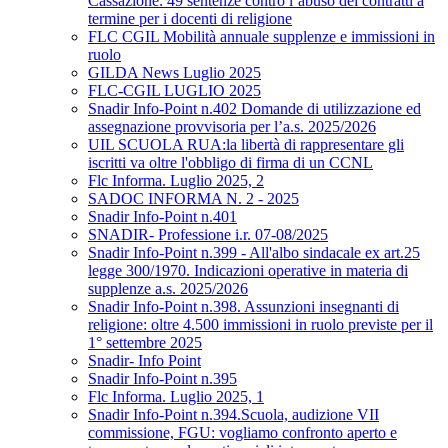
Cassazione: 49 sentenze contro l’abuso dei contratti a
termine per i docenti di religione
FLC CGIL Mobilità annuale supplenze e immissioni in
ruolo
GILDA News Luglio 2025
FLC-CGIL LUGLIO 2025
Snadir Info-Point n.402 Domande di utilizzazione ed
assegnazione provvisoria per l’a.s. 2025/2026
UIL SCUOLA RUA:la libertà di rappresentare gli
iscritti va oltre l'obbligo di firma di un CCNL
Flc Informa. Luglio 2025, 2
SADOC INFORMA N. 2 - 2025
Snadir Info-Point n.401
SNADIR- Professione i.r. 07-08/2025
Snadir Info-Point n.399 - All'albo sindacale ex art.25
legge 300/1970. Indicazioni operative in materia di
supplenze a.s. 2025/2026
Snadir Info-Point n.398. Assunzioni insegnanti di
religione: oltre 4.500 immissioni in ruolo previste per il
1° settembre 2025
Snadir- Info Point
Snadir Info-Point n.395
Flc Informa. Luglio 2025, 1
Snadir Info-Point n.394.Scuola, audizione VII
commissione, FGU: vogliamo confronto aperto e