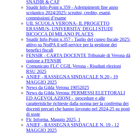
SNADIR & CAF
Snadir Info-Point n.359 - Adempimenti fine anno
scolastico 2024/2025: scrutini, credito, esami,
commissioni d’esame
UIL SCUOLA VERONA- IL PROGETTO
ERASMUS- UNIVERSITA' DEGLI STUDI
BICOCCA DI MILANO PLACES
Snadir Info-Point n.357 - Taglio del cuneo fiscale 2025:
attivo su NoiPA il self-service per la gestione dei
benefici fiscali
FENSIR - CARTA DOCENTE Tribunale di Verona dà
ragione a FENSIR
Comunicato FLC CGIL Verona - Risultati elezioni
RSU 2025
ANIEF - RASSEGNA SINDACALE N.20 - 19
MAGGIO 2025
News da Gilda Verona 19052025
News da Gilda Verona: PERMESSI ELETTORALI
ED AGEVOLAZIONI - procedure e alle
caratteristiche richieste dalla norma per la conferma dei
docenti precari che hanno lavorato nel 2024-25 su posti
di soste
Flc Informa. Maggio 2025, 1
ANIEF - RASSEGNA SINDACALE N. 19 - 12
MAGGIO 2025