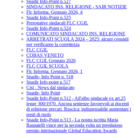
Snadir Info-Point n.527
SINDACATO INS. RELIGIONE - SAIR NOTIZIE
Flc Informa. Gennaio 2026, 4
Snadir Info-Point n.525
Prerogative sindacali FLC CGIL
Snadir Info-Point n.524
COMUNICATO SINDACATO INS. RELIGIONE
ARRETRATI SCUOLA 2024 – 2025: alcuni consigli
per verificarne la correttezza
FLC CGIL
COBAS VENETO
FLC CGIL Gennaio 2026
FLC CGIL SCUOLA
Flc Informa. Gennaio 2026, 1
Snadir- Info Point n. 518
Snadir Info-point n.517
Cisl - News dal sindacato
Snadir- Info Point
Snadir Info-Point n.512 - All'albo sindacale ex art.25
legge 300/1970. Ancora sentenze favorevoli ai docenti
di religione precari. Ruscica: indispensabile aumentare i
posti di ruolo
Snadir Info-Point n.513 - La nostra iscritta Maria
Raspatelli vince per la seconda volta un prestigioso
premio internazionale Global Education Awards