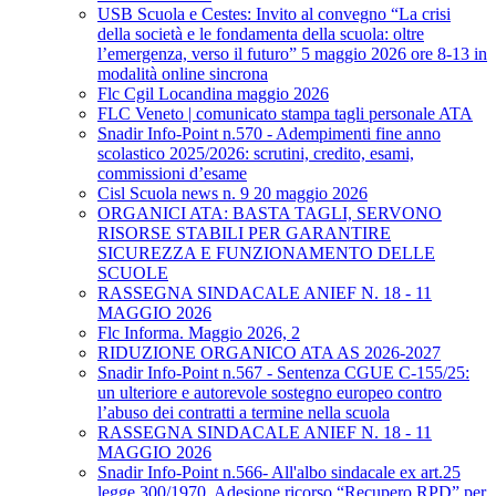
USB Scuola e Cestes: Invito al convegno “La crisi
della società e le fondamenta della scuola: oltre
l’emergenza, verso il futuro” 5 maggio 2026 ore 8-13 in
modalità online sincrona
Flc Cgil Locandina maggio 2026
FLC Veneto | comunicato stampa tagli personale ATA
Snadir Info-Point n.570 - Adempimenti fine anno
scolastico 2025/2026: scrutini, credito, esami,
commissioni d’esame
Cisl Scuola news n. 9 20 maggio 2026
ORGANICI ATA: BASTA TAGLI, SERVONO
RISORSE STABILI PER GARANTIRE
SICUREZZA E FUNZIONAMENTO DELLE
SCUOLE
RASSEGNA SINDACALE ANIEF N. 18 - 11
MAGGIO 2026
Flc Informa. Maggio 2026, 2
RIDUZIONE ORGANICO ATA AS 2026-2027
Snadir Info-Point n.567 - Sentenza CGUE C‑155/25:
un ulteriore e autorevole sostegno europeo contro
l’abuso dei contratti a termine nella scuola
RASSEGNA SINDACALE ANIEF N. 18 - 11
MAGGIO 2026
Snadir Info-Point n.566- All'albo sindacale ex art.25
legge 300/1970. Adesione ricorso “Recupero RPD” per