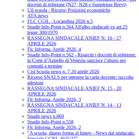
docenti di religione (N27, N28 e Supplenze Brevi)
Uil scuola - Ricorso Posizioni economiche
ATA news
FLC CGIL - Locandina 2026 n.5
Snadir Info-Point n.564 All'albo sindacale ex art.25
legge 300/1970
RASSEGNA SINDACALE ANIEF N. 16 - 27
APRILE 2026
Flc Informa. Aprile 2026, 4
Snadir Info-Point n.562 - Risarciti i docenti di religione:
la Corte d’Appello di Venezia sancisce l’abuso nei
contratti a termine
Cisl Scuola news n. 7 20 aprile 2026
Ricorso SNALS per ottenere la carta docente: raccolta
adesioni
RASSEGNA SINDACALE ANIEF N. 15 - 20
APRILE 2026
Flc Informa. Aprile 2026, 3
RASSEGNA SINDACALE ANIEF N. 14 - 13
APRILE 2026
Snadir news n.869
Snadir Info-Point n.558
Flc Informa. Aprile 2026, 2
"A scuola, diamo forma al futuro - News dal sindacato.
Speciale CCNL 2025/27"