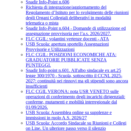
Snadir Info-Point n.606
Richiesta di integrazione/aggiornamento del
Regolamento d’Istituto per lo svolgimento delle riunioni
degli Organi Collegiali deliberativi in modalità
telematica o mista
Snadir Info-Point n.604 - Domande di utilizzazione ed
assegnazione provvisoria per l’a.s. 2026/2027.
FLC CGIL: volantini vertenze docenti - ATA
USB Scuola: apertura sportello Assegnazioni
Provvisorie e Utilizzazioni
FLC CGIL: POSIZIONI ECONOMICHE ATA:
GRADUATORIE PUBBLICATE SENZA
PUNTEGGI.
Snadir Info-point n.601. All'albo sindacale ex art.25
legge 300/1970 - Scuola, sottoscritto il CCNL 2025-
2027: continuità nei rinnovi ma gli stipendi sono ancora
insufficienti
FLC CGIL VERONA: nota USR VENETO sulle
operazioni di conferimento degli incarichi dirigenziali:
conferme, mutamenti e mobilità interregionale dal
01/09/2026.
USB Scuola: Assemblea online su supplenze e
immissioni in ruolo A.S. 2026/27
USB Scuola: Accordo Sindacale su Riunioni e Collegi
on Line. Un ulteriore passo verso il silenzio