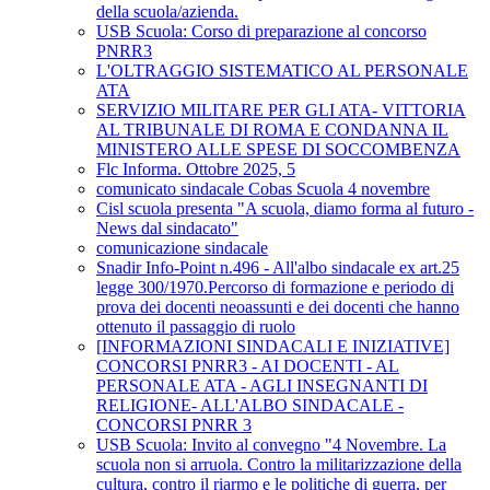
della scuola/azienda.
USB Scuola: Corso di preparazione al concorso
PNRR3
L'OLTRAGGIO SISTEMATICO AL PERSONALE
ATA
SERVIZIO MILITARE PER GLI ATA- VITTORIA
AL TRIBUNALE DI ROMA E CONDANNA IL
MINISTERO ALLE SPESE DI SOCCOMBENZA
Flc Informa. Ottobre 2025, 5
comunicato sindacale Cobas Scuola 4 novembre
Cisl scuola presenta "A scuola, diamo forma al futuro -
News dal sindacato"
comunicazione sindacale
Snadir Info-Point n.496 - All'albo sindacale ex art.25
legge 300/1970.Percorso di formazione e periodo di
prova dei docenti neoassunti e dei docenti che hanno
ottenuto il passaggio di ruolo
[INFORMAZIONI SINDACALI E INIZIATIVE]
CONCORSI PNRR3 - AI DOCENTI - AL
PERSONALE ATA - AGLI INSEGNANTI DI
RELIGIONE- ALL'ALBO SINDACALE -
CONCORSI PNRR 3
USB Scuola: Invito al convegno "4 Novembre. La
scuola non si arruola. Contro la militarizzazione della
cultura, contro il riarmo e le politiche di guerra, per