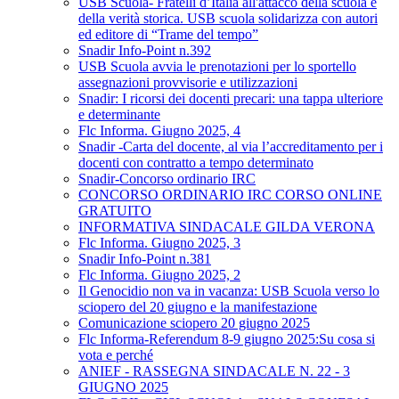
USB Scuola- Fratelli d’Italia all'attacco della scuola e
della verità storica. USB scuola solidarizza con autori
ed editore di “Trame del tempo”
Snadir Info-Point n.392
USB Scuola avvia le prenotazioni per lo sportello
assegnazioni provvisorie e utilizzazioni
Snadir: I ricorsi dei docenti precari: una tappa ulteriore
e determinante
Flc Informa. Giugno 2025, 4
Snadir -Carta del docente, al via l’accreditamento per i
docenti con contratto a tempo determinato
Snadir-Concorso ordinario IRC
CONCORSO ORDINARIO IRC CORSO ONLINE
GRATUITO
INFORMATIVA SINDACALE GILDA VERONA
Flc Informa. Giugno 2025, 3
Snadir Info-Point n.381
Flc Informa. Giugno 2025, 2
Il Genocidio non va in vacanza: USB Scuola verso lo
sciopero del 20 giugno e la manifestazione
Comunicazione sciopero 20 giugno 2025
Flc Informa-Referendum 8-9 giugno 2025:Su cosa si
vota e perché
ANIEF - RASSEGNA SINDACALE N. 22 - 3
GIUGNO 2025