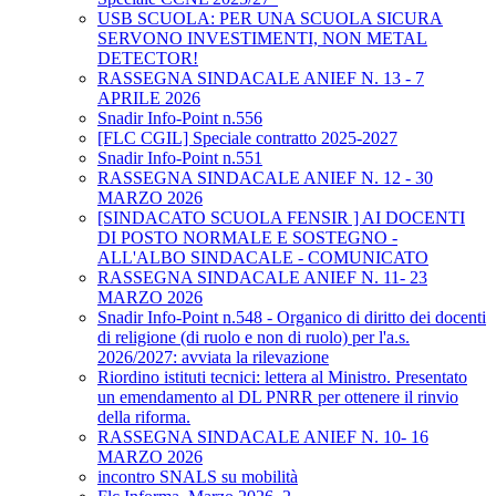
USB SCUOLA: PER UNA SCUOLA SICURA
SERVONO INVESTIMENTI, NON METAL
DETECTOR!
RASSEGNA SINDACALE ANIEF N. 13 - 7
APRILE 2026
Snadir Info-Point n.556
[FLC CGIL] Speciale contratto 2025-2027
Snadir Info-Point n.551
RASSEGNA SINDACALE ANIEF N. 12 - 30
MARZO 2026
[SINDACATO SCUOLA FENSIR ] AI DOCENTI
DI POSTO NORMALE E SOSTEGNO -
ALL'ALBO SINDACALE - COMUNICATO
RASSEGNA SINDACALE ANIEF N. 11- 23
MARZO 2026
Snadir Info-Point n.548 - Organico di diritto dei docenti
di religione (di ruolo e non di ruolo) per l'a.s.
2026/2027: avviata la rilevazione
Riordino istituti tecnici: lettera al Ministro. Presentato
un emendamento al DL PNRR per ottenere il rinvio
della riforma.
RASSEGNA SINDACALE ANIEF N. 10- 16
MARZO 2026
incontro SNALS su mobilità