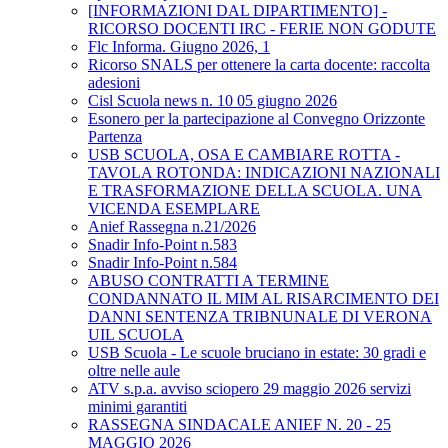
[INFORMAZIONI DAL DIPARTIMENTO] -
RICORSO DOCENTI IRC - FERIE NON GODUTE
Flc Informa. Giugno 2026, 1
Ricorso SNALS per ottenere la carta docente: raccolta
adesioni
Cisl Scuola news n. 10 05 giugno 2026
Esonero per la partecipazione al Convegno Orizzonte
Partenza
USB SCUOLA, OSA E CAMBIARE ROTTA -
TAVOLA ROTONDA: INDICAZIONI NAZIONALI
E TRASFORMAZIONE DELLA SCUOLA. UNA
VICENDA ESEMPLARE
Anief Rassegna n.21/2026
Snadir Info-Point n.583
Snadir Info-Point n.584
ABUSO CONTRATTI A TERMINE
CONDANNATO IL MIM AL RISARCIMENTO DEI
DANNI SENTENZA TRIBNUNALE DI VERONA
UIL SCUOLA
USB Scuola - Le scuole bruciano in estate: 30 gradi e
oltre nelle aule
ATV s.p.a. avviso sciopero 29 maggio 2026 servizi
minimi garantiti
RASSEGNA SINDACALE ANIEF N. 20 - 25
MAGGIO 2026