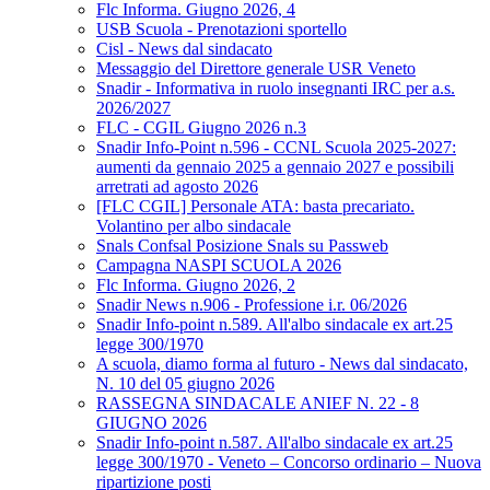
Flc Informa. Giugno 2026, 4
USB Scuola - Prenotazioni sportello
Cisl - News dal sindacato
Messaggio del Direttore generale USR Veneto
Snadir - Informativa in ruolo insegnanti IRC per a.s.
2026/2027
FLC - CGIL Giugno 2026 n.3
Snadir Info-Point n.596 - CCNL Scuola 2025-2027:
aumenti da gennaio 2025 a gennaio 2027 e possibili
arretrati ad agosto 2026
[FLC CGIL] Personale ATA: basta precariato.
Volantino per albo sindacale
Snals Confsal Posizione Snals su Passweb
Campagna NASPI SCUOLA 2026
Flc Informa. Giugno 2026, 2
Snadir News n.906 - Professione i.r. 06/2026
Snadir Info-point n.589. All'albo sindacale ex art.25
legge 300/1970
A scuola, diamo forma al futuro - News dal sindacato,
N. 10 del 05 giugno 2026
RASSEGNA SINDACALE ANIEF N. 22 - 8
GIUGNO 2026
Snadir Info-point n.587. All'albo sindacale ex art.25
legge 300/1970 - Veneto – Concorso ordinario – Nuova
ripartizione posti