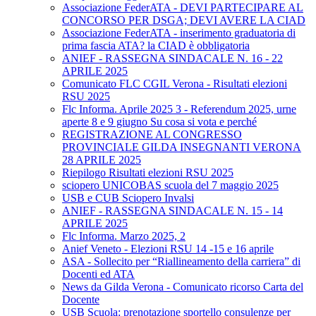
Associazione FederATA - DEVI PARTECIPARE AL
CONCORSO PER DSGA; DEVI AVERE LA CIAD
Associazione FederATA - inserimento graduatoria di
prima fascia ATA? la CIAD è obbligatoria
ANIEF - RASSEGNA SINDACALE N. 16 - 22
APRILE 2025
Comunicato FLC CGIL Verona - Risultati elezioni
RSU 2025
Flc Informa. Aprile 2025 3 - Referendum 2025, urne
aperte 8 e 9 giugno Su cosa si vota e perché
REGISTRAZIONE AL CONGRESSO
PROVINCIALE GILDA INSEGNANTI VERONA
28 APRILE 2025
Riepilogo Risultati elezioni RSU 2025
sciopero UNICOBAS scuola del 7 maggio 2025
USB e CUB Sciopero Invalsi
ANIEF - RASSEGNA SINDACALE N. 15 - 14
APRILE 2025
Flc Informa. Marzo 2025, 2
Anief Veneto - Elezioni RSU 14 -15 e 16 aprile
ASA - Sollecito per “Riallineamento della carriera” di
Docenti ed ATA
News da Gilda Verona - Comunicato ricorso Carta del
Docente
USB Scuola: prenotazione sportello consulenze per