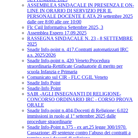
ASSEMBLEA SINDACALE IN PRESENZA E ON-
LINE IN ORARIO DI SERVIZIO PER IL
PERSONALE DOCENTE E ATA 29 settembre 2025
dalle ore 8:00 alle ore 10:00
Flc Cgil Informativa Settembre 2025, 3
Assemblea Espero 17.09.2025
RASSEGNA SINDACALE N. 23 - 8 SETTEMBRE
2025
Snadir Info-point n. 417.Contratti automatizzati IRC
a.s. 2025/2026
Snadir Info-point n. 420 Veneto:Procedura
straordinaria-Rettificate Graduatorie di merito per
scuola Infanzia e Primaria
Comunicato sul CIR - FLC CGIL Veneto
Snadir Info Point
Snadir-Info Point
SAIR -AGLI INSEGNANTI DI RELIGIONE-
CONCORSO ORDINARIO IRC - CORSO PROVA
ORALE
Snadir Info-point n.404-Docenti di Religione: 6.022
immissioni in ruolo al 1° settembre 2025 dalle
procedure straordinarie
Snadir Info-Point n.375 - ex art.25 legge 300/1970.
Cassazione: 49 sentenze contro l’abuso dei contratti a