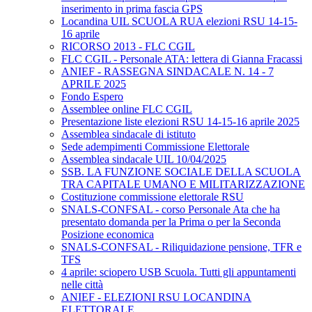
inserimento in prima fascia GPS
Locandina UIL SCUOLA RUA elezioni RSU 14-15-
16 aprile
RICORSO 2013 - FLC CGIL
FLC CGIL - Personale ATA: lettera di Gianna Fracassi
ANIEF - RASSEGNA SINDACALE N. 14 - 7
APRILE 2025
Fondo Espero
Assemblee online FLC CGIL
Presentazione liste elezioni RSU 14-15-16 aprile 2025
Assemblea sindacale di istituto
Sede adempimenti Commissione Elettorale
Assemblea sindacale UIL 10/04/2025
SSB. LA FUNZIONE SOCIALE DELLA SCUOLA
TRA CAPITALE UMANO E MILITARIZZAZIONE
Costituzione commissione elettorale RSU
SNALS-CONFSAL - corso Personale Ata che ha
presentato domanda per la Prima o per la Seconda
Posizione economica
SNALS-CONFSAL - Riliquidazione pensione, TFR e
TFS
4 aprile: sciopero USB Scuola. Tutti gli appuntamenti
nelle città
ANIEF - ELEZIONI RSU LOCANDINA
ELETTORALE