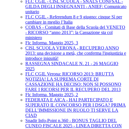
FLC CGIL - CISL SCUOLA - SNALS CONFSAL -
GILDA DEGLI INSEGNANTI - ANIEF: Comunicato
unitario
FLC CGIL - Referendum 8 e 9 giugno: cinque Sì per
cambiare in meglio l’Italia
COBAS - Comitati di Base della Scuola del VENETO
- RICORSO “anno 2013”: la Cassazione sta col
ministero
Flc Informa. Maggio 2025, 3
CISL SCUOLA VERONA - RECUPERO ANNO
2013: una decisione a metà, che conferma l'ingiustizia e
introduce iniquità!
RASSEGNA SINDACALE N. 21 - 26 MAGGIO
2025
FLC CGIL Verona: RICORSO 2013: BRUTTA
NOTIZIA! LA SUPREMA CORTE DI
CASSAZIONE HA DECISO: NON SI POSSONO
FARE I RICORSI PER IL RECUPERO DEL 2013
Flc Informa. Maggio 2025, 2
FEDERATA E AICA - HAI PARTECIPATO E
SUPERATO IL CONCORSO PER I DSGA? PRIMA
DELL’IMMISSIONE IN RUOLO TI SERVE LA
CIAD
Snadir Info-Point n.360 - BONUS TAGLIO DEL
CUNEO FISCALE 2025 - LINEA DIRETTA CON