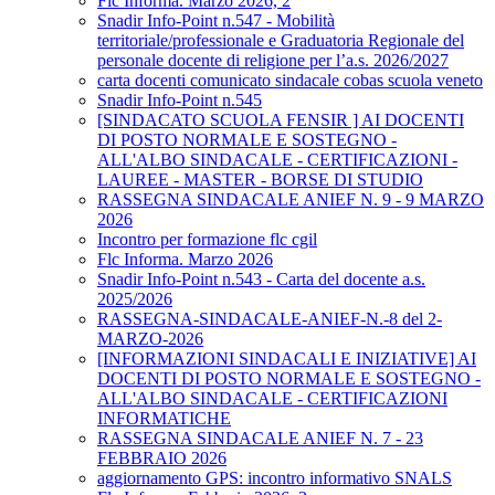
Flc Informa. Marzo 2026, 2
Snadir Info-Point n.547 - Mobilità
territoriale/professionale e Graduatoria Regionale del
personale docente di religione per l’a.s. 2026/2027
carta docenti comunicato sindacale cobas scuola veneto
Snadir Info-Point n.545
[SINDACATO SCUOLA FENSIR ] AI DOCENTI
DI POSTO NORMALE E SOSTEGNO -
ALL'ALBO SINDACALE - CERTIFICAZIONI -
LAUREE - MASTER - BORSE DI STUDIO
RASSEGNA SINDACALE ANIEF N. 9 - 9 MARZO
2026
Incontro per formazione flc cgil
Flc Informa. Marzo 2026
Snadir Info-Point n.543 - Carta del docente a.s.
2025/2026
RASSEGNA-SINDACALE-ANIEF-N.-8 del 2-
MARZO-2026
[INFORMAZIONI SINDACALI E INIZIATIVE] AI
DOCENTI DI POSTO NORMALE E SOSTEGNO -
ALL'ALBO SINDACALE - CERTIFICAZIONI
INFORMATICHE
RASSEGNA SINDACALE ANIEF N. 7 - 23
FEBBRAIO 2026
aggiornamento GPS: incontro informativo SNALS