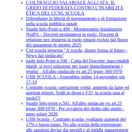
L’OLTRAGGIO SALARIALE AGLI ATA: IL
GRIDO DI FEDERATA CONTRO L’INABILITÀ
ETICA DEL CCNL SCUOLA
Difendiamo la libertà di insegnamento e di formazione
nella scuola pubblica statale
Snadir Info-Point n.499 - Monitoraggio liquidazioni
NoiPA – Docenti neoimmessi in ruolo. Docenti di
religione neo immessi in ruolo rimasti esclusi dal flusso
dei pagamenti di ottobre 2025
Cisl scuola presenta "A scuola, diamo forma al futuro -
News dal sindacato"
nadir Info-Point n.500 - Carta del Docente: inaccettabili
ritardi, si trovi soluzione per usare immediatamente i
residui - All'albo sindacale ex art.25 legge 300/1970
USB SCUOLA - Assemblea online 14 novembre ore
17-19
Contratto scuola: operazione verità, aumenti da fame ed
arretrati irrisori. Soldi in droni e F35, la scuola rasa al
suolo!!!
Snadir Info-point n.501. All'albo sindacale ex art.25
legge 300/1970 - Per avvalersi del diritto allo studio -
anno solare 2026
USB Scuola - Contratto scuola: vogliamo aumenti del
17% e buoni pasto. No alla scuola della repressione,
alle sanzioni decise dai presidi e al middle management