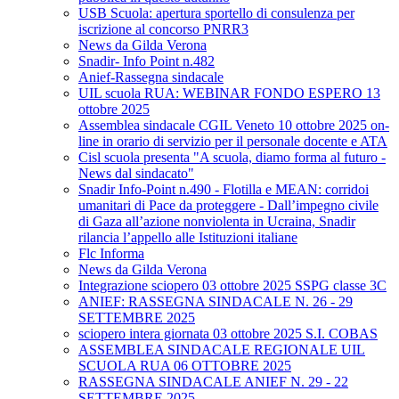
USB Scuola: apertura sportello di consulenza per
iscrizione al concorso PNRR3
News da Gilda Verona
Snadir- Info Point n.482
Anief-Rassegna sindacale
UIL scuola RUA: WEBINAR FONDO ESPERO 13
ottobre 2025
Assemblea sindacale CGIL Veneto 10 ottobre 2025 on-
line in orario di servizio per il personale docente e ATA
Cisl scuola presenta "A scuola, diamo forma al futuro -
News dal sindacato"
Snadir Info-Point n.490 - Flotilla e MEAN: corridoi
umanitari di Pace da proteggere - Dall’impegno civile
di Gaza all’azione nonviolenta in Ucraina, Snadir
rilancia l’appello alle Istituzioni italiane
Flc Informa
News da Gilda Verona
Integrazione sciopero 03 ottobre 2025 SSPG classe 3C
ANIEF: RASSEGNA SINDACALE N. 26 - 29
SETTEMBRE 2025
sciopero intera giornata 03 ottobre 2025 S.I. COBAS
ASSEMBLEA SINDACALE REGIONALE UIL
SCUOLA RUA 06 OTTOBRE 2025
RASSEGNA SINDACALE ANIEF N. 29 - 22
SETTEMBRE 2025