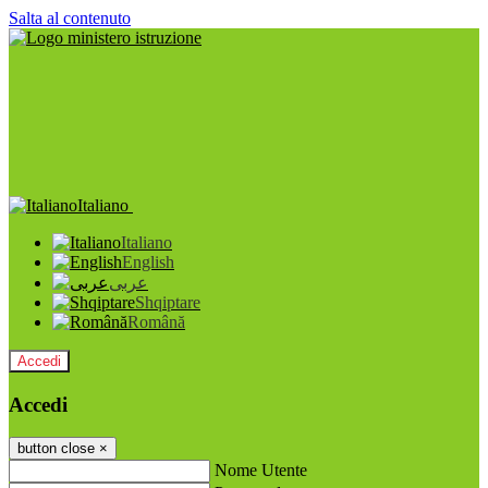
Salta al contenuto
Italiano
Italiano
English
عربى
Shqiptare
Română
Accedi
Accedi
button close
×
Nome Utente