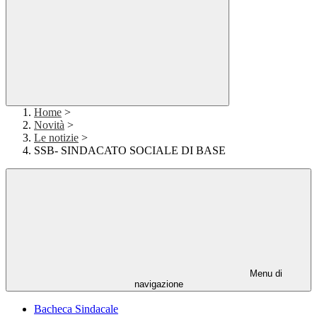
Home
>
Novità
>
Le notizie
>
SSB- SINDACATO SOCIALE DI BASE
Menu di
navigazione
Bacheca Sindacale