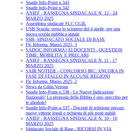
Snadir Info-Point n.343
Snadir Info-Point n.342
ANIEF - RASSEGNA SINDACALE N. 12 - 24
MARZO 2025
Assemblea sindacale FLC CGIL
USB Scuola: verso lo sciopero del 4 aprile, per una
nuova scuola pubblica statale
SSB- SINDACATO SOCIALE DI BASE
Flc Informa. Marzo 2025, 3
SADOC INFORMA] AI DOCENTI - QUESTION
TIME: MOBILITA' E PRECARI
ANIEF - RASSEGNA SINDACALE N. 11 - 17
MARZO 2025
SAIR NOTIZIE - CONCORSO IRC: ANCORA IN
FASE DI STALLO IN ALCUNE REGIONI
Flc Informa. Marzo 2025, 2
News da Gilda Verona
Snadir Info-Point n.338 - Le Nuove Indicazioni
Nazionali? La proposta della Bibbia è uno specchio per
le allodole!
Snadir Info-Point n.337 - Docenti di religione precari:
nuove vittorie legali e richiesta di più posti stabili
ANIEF - RASSEGNA SINDACALE N. 10 - 10
MARZO 2025
Sindacato Sociale di Base - RICORSI IN VIA