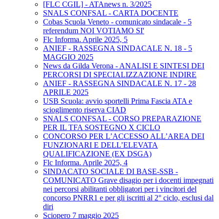
[FLC CGIL] - ATAnews n. 3/2025
SNALS CONFSAL - CARTA DOCENTE
Cobas Scuola Veneto - comunicato sindacale - 5
referendum NOI VOTIAMO SI'
Flc Informa. Aprile 2025, 5
ANIEF - RASSEGNA SINDACALE N. 18 - 5
MAGGIO 2025
News da Gilda Verona - ANALISI E SINTESI DEI
PERCORSI DI SPECIALIZZAZIONE INDIRE
ANIEF - RASSEGNA SINDACALE N. 17 - 28
APRILE 2025
USB Scuola: avvio sportelli Prima Fascia ATA e
scioglimento riserva CIAD
SNALS CONFSAL - CORSO PREPARAZIONE
PER IL TFA SOSTEGNO X CICLO
CONCORSO PER L’ACCESSO ALL’AREA DEI
FUNZIONARI E DELL’ELEVATA
QUALIFICAZIONE (EX DSGA)
Flc Informa. Aprile 2025, 4
SINDACATO SOCIALE DI BASE-SSB -
COMUNICATO Grave disagio per i docenti impegnati
nei percorsi abilitanti obbligatori per i vincitori del
concorso PNRR1 e per gli iscritti al 2° ciclo, esclusi dal
diri
Sciopero 7 maggio 2025