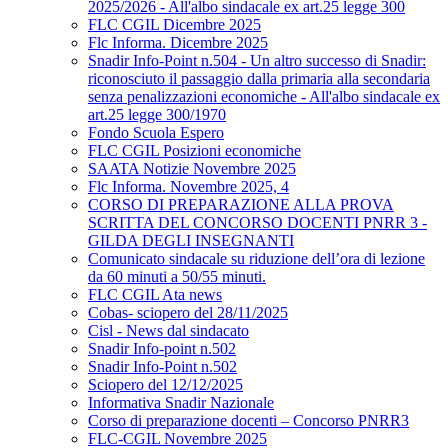
2025/2026 - All'albo sindacale ex art.25 legge 300
FLC CGIL Dicembre 2025
Flc Informa. Dicembre 2025
Snadir Info-Point n.504 - Un altro successo di Snadir:
riconosciuto il passaggio dalla primaria alla secondaria
senza penalizzazioni economiche - All'albo sindacale ex
art.25 legge 300/1970
Fondo Scuola Espero
FLC CGIL Posizioni economiche
SAATA Notizie Novembre 2025
Flc Informa. Novembre 2025, 4
CORSO DI PREPARAZIONE ALLA PROVA
SCRITTA DEL CONCORSO DOCENTI PNRR 3 -
GILDA DEGLI INSEGNANTI
Comunicato sindacale su riduzione dell’ora di lezione
da 60 minuti a 50/55 minuti.
FLC CGIL Ata news
Cobas- sciopero del 28/11/2025
Cisl - News dal sindacato
Snadir Info-point n.502
Snadir Info-Point n.502
Sciopero del 12/12/2025
Informativa Snadir Nazionale
Corso di preparazione docenti – Concorso PNRR3
FLC-CGIL Novembre 2025