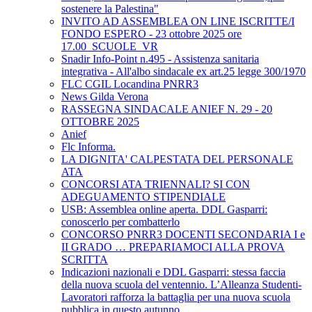
sostenere la Palestina"
INVITO AD ASSEMBLEA ON LINE ISCRITTE/I
FONDO ESPERO - 23 ottobre 2025 ore
17.00_SCUOLE_VR
Snadir Info-Point n.495 - Assistenza sanitaria
integrativa - All'albo sindacale ex art.25 legge 300/1970
FLC CGIL Locandina PNRR3
News Gilda Verona
RASSEGNA SINDACALE ANIEF N. 29 - 20
OTTOBRE 2025
Anief
Flc Informa.
LA DIGNITA' CALPESTATA DEL PERSONALE
ATA
CONCORSI ATA TRIENNALI? SI CON
ADEGUAMENTO STIPENDIALE
USB: Assemblea online aperta. DDL Gasparri:
conoscerlo per combatterlo
CONCORSO PNRR3 DOCENTI SECONDARIA I e
II GRADO … PREPARIAMOCI ALLA PROVA
SCRITTA
Indicazioni nazionali e DDL Gasparri: stessa faccia
della nuova scuola del ventennio. L’Alleanza Studenti-
Lavoratori rafforza la battaglia per una nuova scuola
pubblica in questo autunno