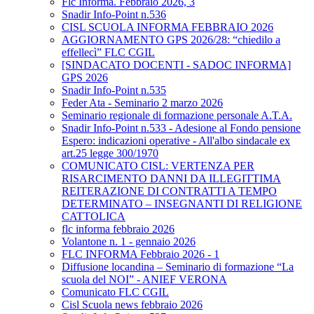
Flc Informa. Febbraio 2026, 3
Snadir Info-Point n.536
CISL SCUOLA INFORMA FEBBRAIO 2026
AGGIORNAMENTO GPS 2026/28: “chiedilo a
effellecì” FLC CGIL
[SINDACATO DOCENTI - SADOC INFORMA]
GPS 2026
Snadir Info-Point n.535
Feder Ata - Seminario 2 marzo 2026
Seminario regionale di formazione personale A.T.A.
Snadir Info-Point n.533 - Adesione al Fondo pensione
Espero: indicazioni operative - All'albo sindacale ex
art.25 legge 300/1970
COMUNICATO CISL: VERTENZA PER
RISARCIMENTO DANNI DA ILLEGITTIMA
REITERAZIONE DI CONTRATTI A TEMPO
DETERMINATO – INSEGNANTI DI RELIGIONE
CATTOLICA
flc informa febbraio 2026
Volantone n. 1 - gennaio 2026
FLC INFORMA Febbraio 2026 - 1
Diffusione locandina – Seminario di formazione “La
scuola del NOI” - ANIEF VERONA
Comunicato FLC CGIL
Cisl Scuola news febbraio 2026