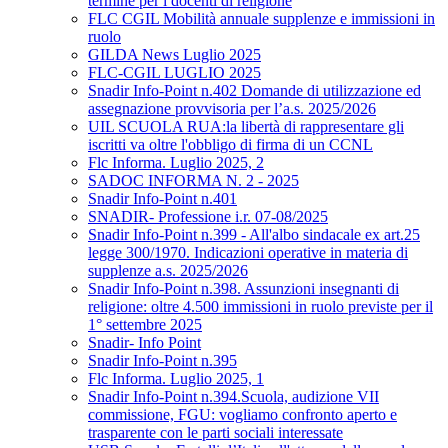
termine per i docenti di religione
FLC CGIL Mobilità annuale supplenze e immissioni in
ruolo
GILDA News Luglio 2025
FLC-CGIL LUGLIO 2025
Snadir Info-Point n.402 Domande di utilizzazione ed
assegnazione provvisoria per l’a.s. 2025/2026
UIL SCUOLA RUA:la libertà di rappresentare gli
iscritti va oltre l'obbligo di firma di un CCNL
Flc Informa. Luglio 2025, 2
SADOC INFORMA N. 2 - 2025
Snadir Info-Point n.401
SNADIR- Professione i.r. 07-08/2025
Snadir Info-Point n.399 - All'albo sindacale ex art.25
legge 300/1970. Indicazioni operative in materia di
supplenze a.s. 2025/2026
Snadir Info-Point n.398. Assunzioni insegnanti di
religione: oltre 4.500 immissioni in ruolo previste per il
1° settembre 2025
Snadir- Info Point
Snadir Info-Point n.395
Flc Informa. Luglio 2025, 1
Snadir Info-Point n.394.Scuola, audizione VII
commissione, FGU: vogliamo confronto aperto e
trasparente con le parti sociali interessate