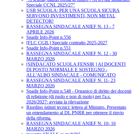
Speciale CCNL 2025/27"
USB SCUOLA: PER UNA SCUOLA SICURA
SERVONO INVESTIMENTI, NON METAL
DETECTOR!
RASSEGNA SINDACALE ANIEF N. 13 - 7
APRILE 2026
Snadir Info-Point n.556
[FLC CGIL] Speciale contratto 2025-2027
Snadir Info-Point n.551
RASSEGNA SINDACALE ANIEF N. 12 - 30
MARZO 2026
[SINDACATO SCUOLA FENSIR ] AI DOCENTI
DI POSTO NORMALE E SOSTEGNO -
ALL'ALBO SINDACALE - COMUNICATO
RASSEGNA SINDACALE ANIEF N. 11- 23
MARZO 2026
Snadir Info-Point n.548 - Organico di diritto dei docenti
di religione (di ruolo e non di ruolo) per l'a.s.
2026/2027: avviata la rilevazione
Riordino istituti tecnici: lettera al Ministro. Presentato
un emendamento al DL PNRR per ottenere il rinvio
della riforma.
RASSEGNA SINDACALE ANIEF N. 10- 16
MARZO 2026