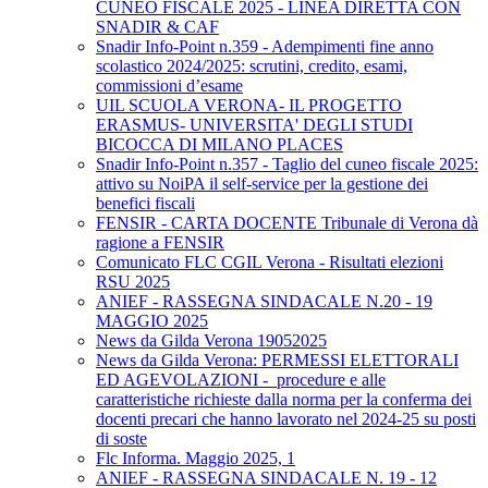
CUNEO FISCALE 2025 - LINEA DIRETTA CON
SNADIR & CAF
Snadir Info-Point n.359 - Adempimenti fine anno
scolastico 2024/2025: scrutini, credito, esami,
commissioni d’esame
UIL SCUOLA VERONA- IL PROGETTO
ERASMUS- UNIVERSITA' DEGLI STUDI
BICOCCA DI MILANO PLACES
Snadir Info-Point n.357 - Taglio del cuneo fiscale 2025:
attivo su NoiPA il self-service per la gestione dei
benefici fiscali
FENSIR - CARTA DOCENTE Tribunale di Verona dà
ragione a FENSIR
Comunicato FLC CGIL Verona - Risultati elezioni
RSU 2025
ANIEF - RASSEGNA SINDACALE N.20 - 19
MAGGIO 2025
News da Gilda Verona 19052025
News da Gilda Verona: PERMESSI ELETTORALI
ED AGEVOLAZIONI - procedure e alle
caratteristiche richieste dalla norma per la conferma dei
docenti precari che hanno lavorato nel 2024-25 su posti
di soste
Flc Informa. Maggio 2025, 1
ANIEF - RASSEGNA SINDACALE N. 19 - 12