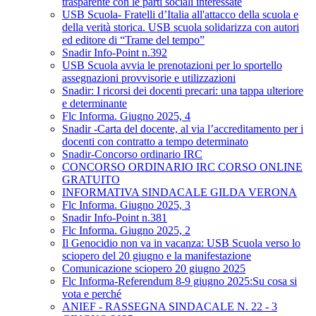
trasparente con le parti sociali interessate
USB Scuola- Fratelli d’Italia all'attacco della scuola e
della verità storica. USB scuola solidarizza con autori
ed editore di “Trame del tempo”
Snadir Info-Point n.392
USB Scuola avvia le prenotazioni per lo sportello
assegnazioni provvisorie e utilizzazioni
Snadir: I ricorsi dei docenti precari: una tappa ulteriore
e determinante
Flc Informa. Giugno 2025, 4
Snadir -Carta del docente, al via l’accreditamento per i
docenti con contratto a tempo determinato
Snadir-Concorso ordinario IRC
CONCORSO ORDINARIO IRC CORSO ONLINE
GRATUITO
INFORMATIVA SINDACALE GILDA VERONA
Flc Informa. Giugno 2025, 3
Snadir Info-Point n.381
Flc Informa. Giugno 2025, 2
Il Genocidio non va in vacanza: USB Scuola verso lo
sciopero del 20 giugno e la manifestazione
Comunicazione sciopero 20 giugno 2025
Flc Informa-Referendum 8-9 giugno 2025:Su cosa si
vota e perché
ANIEF - RASSEGNA SINDACALE N. 22 - 3