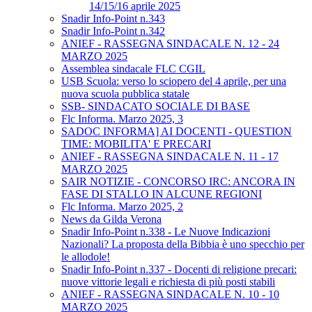
14/15/16 aprile 2025
Snadir Info-Point n.343
Snadir Info-Point n.342
ANIEF - RASSEGNA SINDACALE N. 12 - 24
MARZO 2025
Assemblea sindacale FLC CGIL
USB Scuola: verso lo sciopero del 4 aprile, per una
nuova scuola pubblica statale
SSB- SINDACATO SOCIALE DI BASE
Flc Informa. Marzo 2025, 3
SADOC INFORMA] AI DOCENTI - QUESTION
TIME: MOBILITA' E PRECARI
ANIEF - RASSEGNA SINDACALE N. 11 - 17
MARZO 2025
SAIR NOTIZIE - CONCORSO IRC: ANCORA IN
FASE DI STALLO IN ALCUNE REGIONI
Flc Informa. Marzo 2025, 2
News da Gilda Verona
Snadir Info-Point n.338 - Le Nuove Indicazioni
Nazionali? La proposta della Bibbia è uno specchio per
le allodole!
Snadir Info-Point n.337 - Docenti di religione precari:
nuove vittorie legali e richiesta di più posti stabili
ANIEF - RASSEGNA SINDACALE N. 10 - 10
MARZO 2025