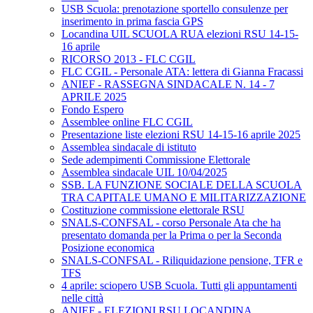
USB Scuola: prenotazione sportello consulenze per
inserimento in prima fascia GPS
Locandina UIL SCUOLA RUA elezioni RSU 14-15-
16 aprile
RICORSO 2013 - FLC CGIL
FLC CGIL - Personale ATA: lettera di Gianna Fracassi
ANIEF - RASSEGNA SINDACALE N. 14 - 7
APRILE 2025
Fondo Espero
Assemblee online FLC CGIL
Presentazione liste elezioni RSU 14-15-16 aprile 2025
Assemblea sindacale di istituto
Sede adempimenti Commissione Elettorale
Assemblea sindacale UIL 10/04/2025
SSB. LA FUNZIONE SOCIALE DELLA SCUOLA
TRA CAPITALE UMANO E MILITARIZZAZIONE
Costituzione commissione elettorale RSU
SNALS-CONFSAL - corso Personale Ata che ha
presentato domanda per la Prima o per la Seconda
Posizione economica
SNALS-CONFSAL - Riliquidazione pensione, TFR e
TFS
4 aprile: sciopero USB Scuola. Tutti gli appuntamenti
nelle città
ANIEF - ELEZIONI RSU LOCANDINA