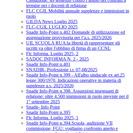
Cassazione: 49 sentenze contro l’abuso dei contratti a
termine per i docenti di religione
FLC CGIL Mobilità annuale supplenze e immissioni in
ruolo
GILDA News Luglio 2025
FLC-CGIL LUGLIO 2025
Snadir Info-Point n.402 Domande di utilizzazione ed
assegnazione provvisoria per l’a.s. 2025/2026
UIL SCUOLA RUA:la libertà di rappresentare gli
iscritti va oltre l'obbligo di firma di un CCNL
Flc Informa. Luglio 2025, 2
SADOC INFORMA N. 2 - 2025
Snadir Info-Point n.401
SNADIR- Professione i.r. 07-08/2025
Snadir Info-Point n.399 - All'albo sindacale ex art.25
legge 300/1970. Indicazioni operative in materia di
supplenze a.s. 2025/2026
Snadir Info-Point n.398. Assunzioni insegnanti di
religione: oltre 4.500 immissioni in ruolo previste per il
1° settembre 2025
Snadir- Info Point
Snadir Info-Point n.395
Flc Informa. Luglio 2025, 1
Snadir Info-Point n.394.Scuola, audizione VII
commissione, FGU: vogliamo confronto aperto e