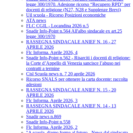
legge 300/1970. Adesione ricorso “Recupero RPD” per
docenti di religione (N27, N28 e Supplenze Brevi)
Uil scuola - Ricorso Posizioni economiche
ATA news
FLC CGIL - Locandina 2026 n.5
Snadir Info-Point n.564 All'albo sindacale ex art.25
legge 300/1970
RASSEGNA SINDACALE ANIEF N. 16 - 27
APRILE 2026
Flc Informa. Aprile 2026, 4
Snadir Info-Point n.562 - Risarciti i docenti di religione:
la Corte d’Appello di Venezia sancisce l’abuso nei
contratti a termine
Cisl Scuola news n. 7 20 aprile 2026
Ricorso SNALS per ottenere la carta docente: raccolta
adesioni
RASSEGNA SINDACALE ANIEF N. 15 - 20
APRILE 2026
Flc Informa. Aprile 2026, 3
RASSEGNA SINDACALE ANIEF N. 14 - 13
APRILE 2026
Snadir news n.869
Snadir Info-Point n.558
Flc Informa. Aprile 2026, 2
"A scuola, diamo forma al futuro - News dal sindacato.