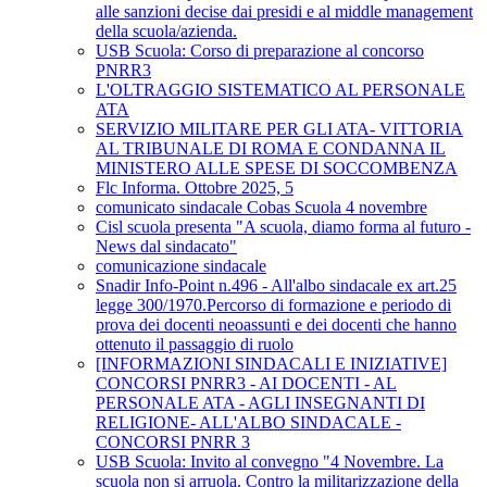
alle sanzioni decise dai presidi e al middle management
della scuola/azienda.
USB Scuola: Corso di preparazione al concorso
PNRR3
L'OLTRAGGIO SISTEMATICO AL PERSONALE
ATA
SERVIZIO MILITARE PER GLI ATA- VITTORIA
AL TRIBUNALE DI ROMA E CONDANNA IL
MINISTERO ALLE SPESE DI SOCCOMBENZA
Flc Informa. Ottobre 2025, 5
comunicato sindacale Cobas Scuola 4 novembre
Cisl scuola presenta "A scuola, diamo forma al futuro -
News dal sindacato"
comunicazione sindacale
Snadir Info-Point n.496 - All'albo sindacale ex art.25
legge 300/1970.Percorso di formazione e periodo di
prova dei docenti neoassunti e dei docenti che hanno
ottenuto il passaggio di ruolo
[INFORMAZIONI SINDACALI E INIZIATIVE]
CONCORSI PNRR3 - AI DOCENTI - AL
PERSONALE ATA - AGLI INSEGNANTI DI
RELIGIONE- ALL'ALBO SINDACALE -
CONCORSI PNRR 3
USB Scuola: Invito al convegno "4 Novembre. La
scuola non si arruola. Contro la militarizzazione della