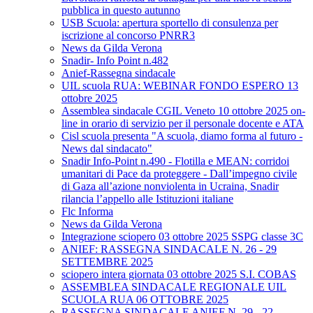
pubblica in questo autunno
USB Scuola: apertura sportello di consulenza per
iscrizione al concorso PNRR3
News da Gilda Verona
Snadir- Info Point n.482
Anief-Rassegna sindacale
UIL scuola RUA: WEBINAR FONDO ESPERO 13
ottobre 2025
Assemblea sindacale CGIL Veneto 10 ottobre 2025 on-
line in orario di servizio per il personale docente e ATA
Cisl scuola presenta "A scuola, diamo forma al futuro -
News dal sindacato"
Snadir Info-Point n.490 - Flotilla e MEAN: corridoi
umanitari di Pace da proteggere - Dall’impegno civile
di Gaza all’azione nonviolenta in Ucraina, Snadir
rilancia l’appello alle Istituzioni italiane
Flc Informa
News da Gilda Verona
Integrazione sciopero 03 ottobre 2025 SSPG classe 3C
ANIEF: RASSEGNA SINDACALE N. 26 - 29
SETTEMBRE 2025
sciopero intera giornata 03 ottobre 2025 S.I. COBAS
ASSEMBLEA SINDACALE REGIONALE UIL
SCUOLA RUA 06 OTTOBRE 2025
RASSEGNA SINDACALE ANIEF N. 29 - 22