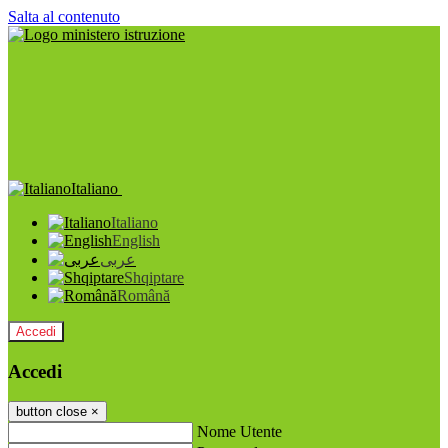
Salta al contenuto
Italiano
Italiano
English
عربى
Shqiptare
Română
Accedi
Accedi
button close
×
Nome Utente