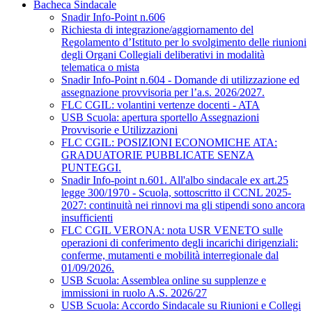
Bacheca Sindacale
Snadir Info-Point n.606
Richiesta di integrazione/aggiornamento del
Regolamento d’Istituto per lo svolgimento delle riunioni
degli Organi Collegiali deliberativi in modalità
telematica o mista
Snadir Info-Point n.604 - Domande di utilizzazione ed
assegnazione provvisoria per l’a.s. 2026/2027.
FLC CGIL: volantini vertenze docenti - ATA
USB Scuola: apertura sportello Assegnazioni
Provvisorie e Utilizzazioni
FLC CGIL: POSIZIONI ECONOMICHE ATA:
GRADUATORIE PUBBLICATE SENZA
PUNTEGGI.
Snadir Info-point n.601. All'albo sindacale ex art.25
legge 300/1970 - Scuola, sottoscritto il CCNL 2025-
2027: continuità nei rinnovi ma gli stipendi sono ancora
insufficienti
FLC CGIL VERONA: nota USR VENETO sulle
operazioni di conferimento degli incarichi dirigenziali:
conferme, mutamenti e mobilità interregionale dal
01/09/2026.
USB Scuola: Assemblea online su supplenze e
immissioni in ruolo A.S. 2026/27
USB Scuola: Accordo Sindacale su Riunioni e Collegi