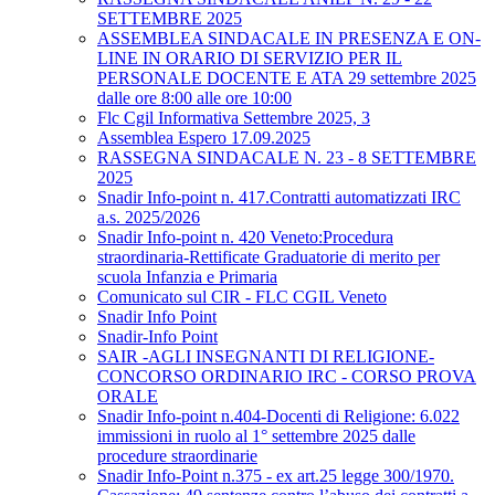
SETTEMBRE 2025
ASSEMBLEA SINDACALE IN PRESENZA E ON-
LINE IN ORARIO DI SERVIZIO PER IL
PERSONALE DOCENTE E ATA 29 settembre 2025
dalle ore 8:00 alle ore 10:00
Flc Cgil Informativa Settembre 2025, 3
Assemblea Espero 17.09.2025
RASSEGNA SINDACALE N. 23 - 8 SETTEMBRE
2025
Snadir Info-point n. 417.Contratti automatizzati IRC
a.s. 2025/2026
Snadir Info-point n. 420 Veneto:Procedura
straordinaria-Rettificate Graduatorie di merito per
scuola Infanzia e Primaria
Comunicato sul CIR - FLC CGIL Veneto
Snadir Info Point
Snadir-Info Point
SAIR -AGLI INSEGNANTI DI RELIGIONE-
CONCORSO ORDINARIO IRC - CORSO PROVA
ORALE
Snadir Info-point n.404-Docenti di Religione: 6.022
immissioni in ruolo al 1° settembre 2025 dalle
procedure straordinarie
Snadir Info-Point n.375 - ex art.25 legge 300/1970.