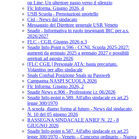
on Line. Un ulteriore passo verso il silenzio
Flc Informa. Giugno 2026, 4
USB Scuola - Prenotazioni sportello
Cisl - News dal sindacato
Messaggio del Direttore generale USR Veneto
Snadir - Informativa in ruolo insegnanti IRC per a.s.
2026/2027
FLC - CGIL Giugno 2026 n.3
Snadir Info-Point n.596 - CCNL Scuola 2025-2027:
aumenti da gennaio 2025 a gennaio 2027 e possibili
arretrati ad agosto 2026
[FLC CGIL] Personale ATA: basta precariato.
Volantino per albo sindacale
Snals Confsal Posizione Snals su Passweb
Campagna NASPI SCUOLA 2026
Flc Informa. Giugno 2026, 2
Snadir News n.906 - Professione i.r. 06/2026
Snadir Info-point n.589. All'albo sindacale ex art.25
legge 300/1970
A scuola, diamo forma al futuro - News dal sindacato,
N. 10 del 05 giugno 2026
RASSEGNA SINDACALE ANIEF N. 22 - 8
GIUGNO 2026
Snadir Info-point n.587. All'albo sindacale ex art.25
legge 300/1970 - Veneto – Concorso ordinario – Nuova