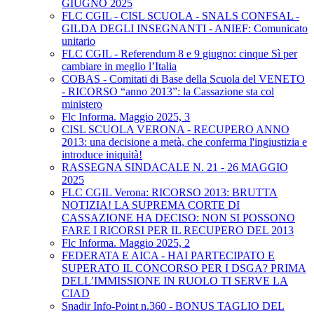
GIUGNO 2025
FLC CGIL - CISL SCUOLA - SNALS CONFSAL -
GILDA DEGLI INSEGNANTI - ANIEF: Comunicato
unitario
FLC CGIL - Referendum 8 e 9 giugno: cinque Sì per
cambiare in meglio l’Italia
COBAS - Comitati di Base della Scuola del VENETO
- RICORSO “anno 2013”: la Cassazione sta col
ministero
Flc Informa. Maggio 2025, 3
CISL SCUOLA VERONA - RECUPERO ANNO
2013: una decisione a metà, che conferma l'ingiustizia e
introduce iniquità!
RASSEGNA SINDACALE N. 21 - 26 MAGGIO
2025
FLC CGIL Verona: RICORSO 2013: BRUTTA
NOTIZIA! LA SUPREMA CORTE DI
CASSAZIONE HA DECISO: NON SI POSSONO
FARE I RICORSI PER IL RECUPERO DEL 2013
Flc Informa. Maggio 2025, 2
FEDERATA E AICA - HAI PARTECIPATO E
SUPERATO IL CONCORSO PER I DSGA? PRIMA
DELL’IMMISSIONE IN RUOLO TI SERVE LA
CIAD
Snadir Info-Point n.360 - BONUS TAGLIO DEL