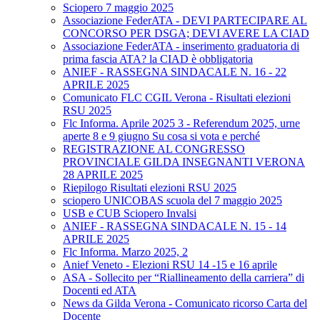
Sciopero 7 maggio 2025
Associazione FederATA - DEVI PARTECIPARE AL
CONCORSO PER DSGA; DEVI AVERE LA CIAD
Associazione FederATA - inserimento graduatoria di
prima fascia ATA? la CIAD è obbligatoria
ANIEF - RASSEGNA SINDACALE N. 16 - 22
APRILE 2025
Comunicato FLC CGIL Verona - Risultati elezioni
RSU 2025
Flc Informa. Aprile 2025 3 - Referendum 2025, urne
aperte 8 e 9 giugno Su cosa si vota e perché
REGISTRAZIONE AL CONGRESSO
PROVINCIALE GILDA INSEGNANTI VERONA
28 APRILE 2025
Riepilogo Risultati elezioni RSU 2025
sciopero UNICOBAS scuola del 7 maggio 2025
USB e CUB Sciopero Invalsi
ANIEF - RASSEGNA SINDACALE N. 15 - 14
APRILE 2025
Flc Informa. Marzo 2025, 2
Anief Veneto - Elezioni RSU 14 -15 e 16 aprile
ASA - Sollecito per “Riallineamento della carriera” di
Docenti ed ATA
News da Gilda Verona - Comunicato ricorso Carta del
Docente