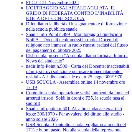
FLC-CGIL Novembre 2025
L’OLTRAGGIO SALARIALE AGLI ATA: IL
GRIDO DI FEDERATA CONTRO L’INABILITÀ
ETICA DEL CCNL SCUOLA
Difendiamo la libertà di insegnamento e di formazione
nella scuola pubblica statale
Snadir Info-Point n.499 - Monitoraggio liquidazioni
NoiPA – Docenti neoimmessi in ruolo. Docenti di
religione neo immessi in ruolo rimasti esclusi dal flusso
dei pagamenti di ottobre 2025
Cisl scuola presenta "A scuola, diamo forma al futuro -
News dal sindacato"
nadir Info-Point n.500 - Carta del Docente: inaccettabili
ritardi, si trovi soluzione per usare immediatamente i
residui - All'albo sindacale ex art.25 legge 300/1970
USB SCUOLA - Assemblea online 14 novembre ore
17-19
Contratto scuola: operazione verità, aumenti da fame ed
arretrati irrisori. Soldi in droni e F35, la scuola rasa al
suolo!!!
Snadir Info-point n.501. All'albo sindacale ex art.25
legge 300/1970 - Per avvalersi del diritto allo studio -
anno solare 2026
USB Scuola - Contratto scuola: vogliamo aumenti del
17% e buoni pasto. No alla scuola della repressione,