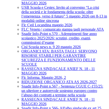
MAGGIO 2026
USB Scuola e Cestes: Invito al convegno “La crisi
della società e le fondamenta della scuola: oltre
l’emergenza, verso il futuro” 5 maggio 2026 ore 8-13 in
modalità online sincrona
Flc Cgil Locandina maggio 2026
FLC Veneto | comunicato stampa tagli personale ATA
Snadir Info-Point n.570 - Adempimenti fine anno
scolastico 2025/2026: scrutini, credito, esami,
commissioni d’esame
Cisl Scuola news n. 9 20 maggio 2026
ORGANICI ATA: BASTA TAGLI, SERVONO
RISORSE STABILI PER GARANTIRE
SICUREZZA E FUNZIONAMENTO DELLE
SCUOLE
RASSEGNA SINDACALE ANIEF N. 18 - 11
MAGGIO 2026
Flc Informa. Maggio 2026, 2
RIDUZIONE ORGANICO ATA AS 2026-2027
Snadir Info-Point n.567 - Sentenza CGUE C‑155/25:
un ulteriore e autorevole sostegno europeo contro
l’abuso dei contratti a termine nella scuola
RASSEGNA SINDACALE ANIEF N. 18 - 11
MAGGIO 2026
Snadir Info-Point n.566- All'albo sindacale ex art.25