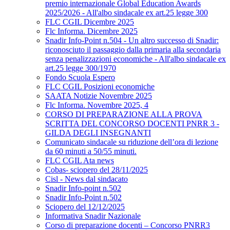
premio internazionale Global Education Awards
2025/2026 - All'albo sindacale ex art.25 legge 300
FLC CGIL Dicembre 2025
Flc Informa. Dicembre 2025
Snadir Info-Point n.504 - Un altro successo di Snadir:
riconosciuto il passaggio dalla primaria alla secondaria
senza penalizzazioni economiche - All'albo sindacale ex
art.25 legge 300/1970
Fondo Scuola Espero
FLC CGIL Posizioni economiche
SAATA Notizie Novembre 2025
Flc Informa. Novembre 2025, 4
CORSO DI PREPARAZIONE ALLA PROVA
SCRITTA DEL CONCORSO DOCENTI PNRR 3 -
GILDA DEGLI INSEGNANTI
Comunicato sindacale su riduzione dell’ora di lezione
da 60 minuti a 50/55 minuti.
FLC CGIL Ata news
Cobas- sciopero del 28/11/2025
Cisl - News dal sindacato
Snadir Info-point n.502
Snadir Info-Point n.502
Sciopero del 12/12/2025
Informativa Snadir Nazionale
Corso di preparazione docenti – Concorso PNRR3