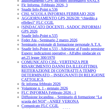
aggiornamento GPS: incontro informativo SNALS
Flc Informa. Febbraio 2026, 3
Snadir Info-Point n.536
CISL SCUOLA INFORMA FEBBRAIO 2026
AGGIORNAMENTO GPS 2026/28: “chiedilo a
effellecì” FLC CGIL
[SINDACATO DOCENTI - SADOC INFORMA]
GPS 2026
Snadir Info-Point n.535
Feder Ata - Seminario 2 marzo 2026
Seminario regionale di formazione personale A.T.A.
Snadir Info-Point n.533 - Adesione al Fondo pensione
Espero: indicazioni operative - All'albo sindacale ex
art.25 legge 300/1970
COMUNICATO CISL: VERTENZA PER
RISARCIMENTO DANNI DA ILLEGITTIMA
REITERAZIONE DI CONTRATTI A TEMPO
DETERMINATO – INSEGNANTI DI RELIGIONE
CATTOLICA
flc informa febbraio 2026
Volantone n. 1 - gennaio 2026
FLC INFORMA Febbraio 2026 - 1
Diffusione locandina – Seminario di formazione “La
scuola del NOI” - ANIEF VERONA
Comunicato FLC CGIL