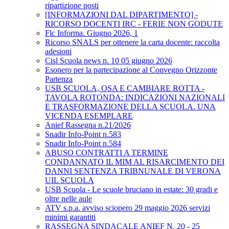
ripartizione posti
[INFORMAZIONI DAL DIPARTIMENTO] -
RICORSO DOCENTI IRC - FERIE NON GODUTE
Flc Informa. Giugno 2026, 1
Ricorso SNALS per ottenere la carta docente: raccolta
adesioni
Cisl Scuola news n. 10 05 giugno 2026
Esonero per la partecipazione al Convegno Orizzonte
Partenza
USB SCUOLA, OSA E CAMBIARE ROTTA -
TAVOLA ROTONDA: INDICAZIONI NAZIONALI
E TRASFORMAZIONE DELLA SCUOLA. UNA
VICENDA ESEMPLARE
Anief Rassegna n.21/2026
Snadir Info-Point n.583
Snadir Info-Point n.584
ABUSO CONTRATTI A TERMINE
CONDANNATO IL MIM AL RISARCIMENTO DEI
DANNI SENTENZA TRIBNUNALE DI VERONA
UIL SCUOLA
USB Scuola - Le scuole bruciano in estate: 30 gradi e
oltre nelle aule
ATV s.p.a. avviso sciopero 29 maggio 2026 servizi
minimi garantiti
RASSEGNA SINDACALE ANIEF N. 20 - 25