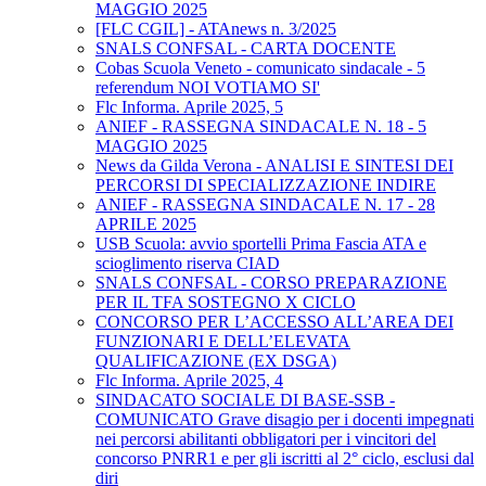
MAGGIO 2025
[FLC CGIL] - ATAnews n. 3/2025
SNALS CONFSAL - CARTA DOCENTE
Cobas Scuola Veneto - comunicato sindacale - 5
referendum NOI VOTIAMO SI'
Flc Informa. Aprile 2025, 5
ANIEF - RASSEGNA SINDACALE N. 18 - 5
MAGGIO 2025
News da Gilda Verona - ANALISI E SINTESI DEI
PERCORSI DI SPECIALIZZAZIONE INDIRE
ANIEF - RASSEGNA SINDACALE N. 17 - 28
APRILE 2025
USB Scuola: avvio sportelli Prima Fascia ATA e
scioglimento riserva CIAD
SNALS CONFSAL - CORSO PREPARAZIONE
PER IL TFA SOSTEGNO X CICLO
CONCORSO PER L’ACCESSO ALL’AREA DEI
FUNZIONARI E DELL’ELEVATA
QUALIFICAZIONE (EX DSGA)
Flc Informa. Aprile 2025, 4
SINDACATO SOCIALE DI BASE-SSB -
COMUNICATO Grave disagio per i docenti impegnati
nei percorsi abilitanti obbligatori per i vincitori del
concorso PNRR1 e per gli iscritti al 2° ciclo, esclusi dal
diri