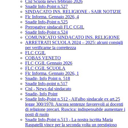
Cisl Scuola news febbraio 2026
Snadir Info-Point n.527
SINDACATO INS. RELIGIONE - SAIR NOTIZIE
Flc Informa. Gennaio 2026, 4
Snadir Info-Point n.525
Prerogative sindacali FLC CGIL
Snadir Info-Point n.524
COMUNICATO SINDACATO INS. RELIGIONE
ARRETRATI SCUOLA 2024 – 2025: alcuni consigli
per verificarne la correttezza
FLC CGIL
COBAS VENETO
FLC CGIL Gennaio 2026
FLC CGIL SCUOLA
Flc Informa. Gennaio 2026, 1
Snadir- Info Point n. 518
Snadir Info-point n.517
Cisl - News dal sindacato
Snadir- Info Point
Snadir Info-Point n.512 - All'albo sindacale ex art.25
legge 300/1970. Ancora sentenze favorevoli ai docenti
di religione precari. Ruscica: indispensabile aumentare i
posti di ruolo
Snadir Info-Point n.513 - La nostra iscritta Maria
Raspatelli vince per la seconda volta un prestigioso