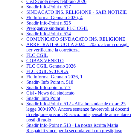
Cisl Scuola news febbraio 2026
Snadir Info-Point n.527
SINDACATO INS. RELIGIONE - SAIR NOTIZIE
Flc Informa. Gennaio 2026, 4
Snadir Info-Point n.525
Prerogative sindacali FLC CGIL
Snadir Info-Point n.524
COMUNICATO SINDACATO INS. RELIGIONE
ARRETRATI SCUOLA 2024 – 2025: alcuni consigli
per verificarne la correttezza
FLC CGIL
COBAS VENETO
FLC CGIL Gennaio 2026
FLC CGIL SCUOLA
Flc Informa. Gennaio 2026, 1
Snadir- Info Point n. 518
Snadir Info-point n.517
Cisl - News dal sindacato
Snadir- Info Point
Snadir Info-Point n.512 - All'albo sindacale ex art.25
legge 300/1970. Ancora sentenze favorevoli ai docenti
di religione precari. Ruscica: indispensabile aumentare i
posti di ruolo
Snadir Info-Point n.513 - La nostra iscritta Maria
Raspatelli vince per la seconda volta un prestigioso