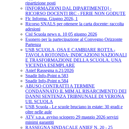
ripartizione posti
[INFORMAZIONI DAL DIPARTIMENTO] -
RICORSO DOCENTI IRC - FERIE NON GODUTE
Flc Informa. Giugno 2026, 1
Ricorso SNALS per ottenere la carta docente: raccolta
adesioni
Cisl Scuola news n. 10 05 giugno 2026
Esonero per la partecipazione al Convegno Orizzonte
Partenza
USB SCUOLA, OSA E CAMBIARE ROTTA -
TAVOLA ROTONDA: INDICAZIONI NAZIONALI
E TRASFORMAZIONE DELLA SCUOLA. UNA
VICENDA ESEMPLARE
Anief Rassegna n.21/2026
Snadir Info-Point n.583
Snadir Info-Point n.584
ABUSO CONTRATTI A TERMINE
CONDANNATO IL MIM AL RISARCIMENTO DEI
DANNI SENTENZA TRIBNUNALE DI VERONA
UIL SCUOLA
USB Scuola - Le scuole bruciano in estate: 30 gradi e
oltre nelle aule
ATV s.p.a. avviso sciopero 29 maggio 2026 servizi
minimi garantiti
RASSEGNA SINDACALE ANIEF N. 20 - 25