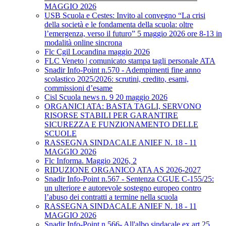
MAGGIO 2026
USB Scuola e Cestes: Invito al convegno “La crisi
della società e le fondamenta della scuola: oltre
l’emergenza, verso il futuro” 5 maggio 2026 ore 8-13 in
modalità online sincrona
Flc Cgil Locandina maggio 2026
FLC Veneto | comunicato stampa tagli personale ATA
Snadir Info-Point n.570 - Adempimenti fine anno
scolastico 2025/2026: scrutini, credito, esami,
commissioni d’esame
Cisl Scuola news n. 9 20 maggio 2026
ORGANICI ATA: BASTA TAGLI, SERVONO
RISORSE STABILI PER GARANTIRE
SICUREZZA E FUNZIONAMENTO DELLE
SCUOLE
RASSEGNA SINDACALE ANIEF N. 18 - 11
MAGGIO 2026
Flc Informa. Maggio 2026, 2
RIDUZIONE ORGANICO ATA AS 2026-2027
Snadir Info-Point n.567 - Sentenza CGUE C‑155/25:
un ulteriore e autorevole sostegno europeo contro
l’abuso dei contratti a termine nella scuola
RASSEGNA SINDACALE ANIEF N. 18 - 11
MAGGIO 2026
Snadir Info-Point n.566- All'albo sindacale ex art.25