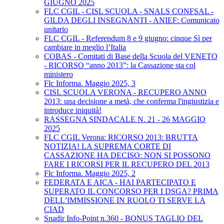
GIUGNO 2025
FLC CGIL - CISL SCUOLA - SNALS CONFSAL -
GILDA DEGLI INSEGNANTI - ANIEF: Comunicato
unitario
FLC CGIL - Referendum 8 e 9 giugno: cinque Sì per
cambiare in meglio l’Italia
COBAS - Comitati di Base della Scuola del VENETO
- RICORSO “anno 2013”: la Cassazione sta col
ministero
Flc Informa. Maggio 2025, 3
CISL SCUOLA VERONA - RECUPERO ANNO
2013: una decisione a metà, che conferma l'ingiustizia e
introduce iniquità!
RASSEGNA SINDACALE N. 21 - 26 MAGGIO
2025
FLC CGIL Verona: RICORSO 2013: BRUTTA
NOTIZIA! LA SUPREMA CORTE DI
CASSAZIONE HA DECISO: NON SI POSSONO
FARE I RICORSI PER IL RECUPERO DEL 2013
Flc Informa. Maggio 2025, 2
FEDERATA E AICA - HAI PARTECIPATO E
SUPERATO IL CONCORSO PER I DSGA? PRIMA
DELL’IMMISSIONE IN RUOLO TI SERVE LA
CIAD
Snadir Info-Point n.360 - BONUS TAGLIO DEL