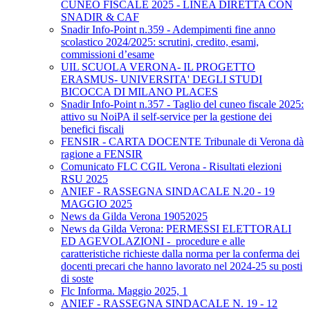
CUNEO FISCALE 2025 - LINEA DIRETTA CON
SNADIR & CAF
Snadir Info-Point n.359 - Adempimenti fine anno
scolastico 2024/2025: scrutini, credito, esami,
commissioni d’esame
UIL SCUOLA VERONA- IL PROGETTO
ERASMUS- UNIVERSITA' DEGLI STUDI
BICOCCA DI MILANO PLACES
Snadir Info-Point n.357 - Taglio del cuneo fiscale 2025:
attivo su NoiPA il self-service per la gestione dei
benefici fiscali
FENSIR - CARTA DOCENTE Tribunale di Verona dà
ragione a FENSIR
Comunicato FLC CGIL Verona - Risultati elezioni
RSU 2025
ANIEF - RASSEGNA SINDACALE N.20 - 19
MAGGIO 2025
News da Gilda Verona 19052025
News da Gilda Verona: PERMESSI ELETTORALI
ED AGEVOLAZIONI - procedure e alle
caratteristiche richieste dalla norma per la conferma dei
docenti precari che hanno lavorato nel 2024-25 su posti
di soste
Flc Informa. Maggio 2025, 1
ANIEF - RASSEGNA SINDACALE N. 19 - 12