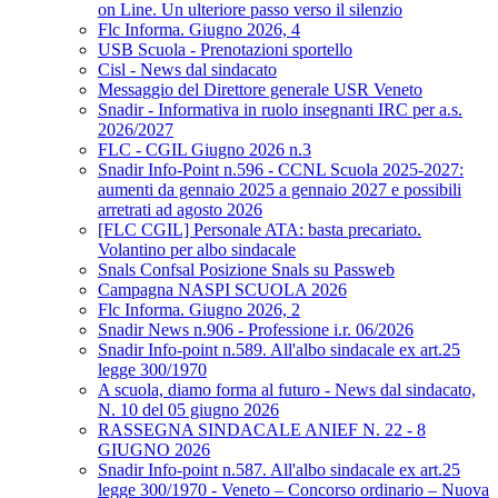
on Line. Un ulteriore passo verso il silenzio
Flc Informa. Giugno 2026, 4
USB Scuola - Prenotazioni sportello
Cisl - News dal sindacato
Messaggio del Direttore generale USR Veneto
Snadir - Informativa in ruolo insegnanti IRC per a.s.
2026/2027
FLC - CGIL Giugno 2026 n.3
Snadir Info-Point n.596 - CCNL Scuola 2025-2027:
aumenti da gennaio 2025 a gennaio 2027 e possibili
arretrati ad agosto 2026
[FLC CGIL] Personale ATA: basta precariato.
Volantino per albo sindacale
Snals Confsal Posizione Snals su Passweb
Campagna NASPI SCUOLA 2026
Flc Informa. Giugno 2026, 2
Snadir News n.906 - Professione i.r. 06/2026
Snadir Info-point n.589. All'albo sindacale ex art.25
legge 300/1970
A scuola, diamo forma al futuro - News dal sindacato,
N. 10 del 05 giugno 2026
RASSEGNA SINDACALE ANIEF N. 22 - 8
GIUGNO 2026
Snadir Info-point n.587. All'albo sindacale ex art.25
legge 300/1970 - Veneto – Concorso ordinario – Nuova