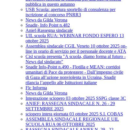
pubblica in questo autunno
USB Scuola: apertura sportello di consulenza per
iscrizione al concorso PNRR3
News da Gilda Verona
Snadir- Info Point n.482
Anief-Rassegna sindacale
UIL scuola RUA: WEBINAR FONDO ESPERO 13
ottobre 2025
Assemblea sindacale CGIL Veneto 10 ottobre 2025 on-
line in orario di servizio per il personale docente e ATA
Cisl scuola presenta "A scuola, diamo forma al futuro -
News dal sindacato"
Snadir Info-Point n.490 - Flotilla e MEAN: corridoi
umanitari di Pace da proteggere - Dall’impegno civile
di Gaza all’azione nonviolenta in Ucraina, Snadir
rilancia l’appello alle Istituzioni italiane
Flc Informa
News da Gilda Verona
Integrazione sciopero 03 ottobre 2025 SSPG classe 3C
ANIEF: RASSEGNA SINDACALE N. 26 - 29
SETTEMBRE 2025
sciopero intera giornata 03 ottobre 2025 S.I. COBAS
ASSEMBLEA SINDACALE REGIONALE UIL
SCUOLA RUA 06 OTTOBRE 2025
RASSEGNA SINDACALE ANIEF N. 29 - 22