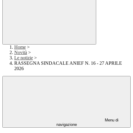
Home
>
Novità
>
Le notizie
>
RASSEGNA SINDACALE ANIEF N. 16 - 27 APRILE
2026
Menu di
navigazione