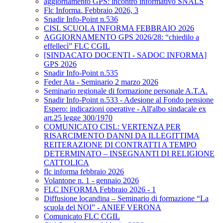
aggiornamento GPS: incontro informativo SNALS
Flc Informa. Febbraio 2026, 3
Snadir Info-Point n.536
CISL SCUOLA INFORMA FEBBRAIO 2026
AGGIORNAMENTO GPS 2026/28: “chiedilo a
effellecì” FLC CGIL
[SINDACATO DOCENTI - SADOC INFORMA]
GPS 2026
Snadir Info-Point n.535
Feder Ata - Seminario 2 marzo 2026
Seminario regionale di formazione personale A.T.A.
Snadir Info-Point n.533 - Adesione al Fondo pensione
Espero: indicazioni operative - All'albo sindacale ex
art.25 legge 300/1970
COMUNICATO CISL: VERTENZA PER
RISARCIMENTO DANNI DA ILLEGITTIMA
REITERAZIONE DI CONTRATTI A TEMPO
DETERMINATO – INSEGNANTI DI RELIGIONE
CATTOLICA
flc informa febbraio 2026
Volantone n. 1 - gennaio 2026
FLC INFORMA Febbraio 2026 - 1
Diffusione locandina – Seminario di formazione “La
scuola del NOI” - ANIEF VERONA
Comunicato FLC CGIL