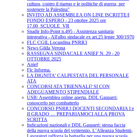
cultura, contro il riarmo e le politiche di guerra, per
sostenere la Palestina"
INVITO AD ASSEMBLEA ON LINE ISCRITTE/I
FONDO ESPERO - 23 ottobre 2025 ore
17.00_SCUOLE_VR
Snadir Info-Point n.495 - Assistenza sanitaria
integrativa - All'albo sindacale ex art.25 legge 300/1970
FLC CGIL Locandina PNRR3
News Gilda Verona
RASSEGNA SINDACALE ANIEF N. 29 - 20
OTTOBRE 2025
Anief
Flc Informa.
LA DIGNITA' CALPESTATA DEL PERSONALE
ATA
CONCORSI ATA TRIENNALI? SI CON
ADEGUAMENTO STIPENDIALE
USB: Assemblea online aperta. DDL Gasparri:
conoscerlo per combatterlo
CONCORSO PNRR3 DOCENTI SECONDARIA I e
II GRADO … PREPARIAMOCI ALLA PROVA
SCRITTA
Indicazioni nazionali e DDL Gasparri: stessa faccia
della nuova scuola del ventennio. L’Alleanza Studenti-
Lavoratori rafforza la battaglia per una nuova scuola