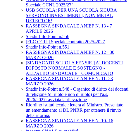
Speciale CCNL 2025/27"
USB SCUOLA: PER UNA SCUOLA SICURA
SERVONO INVESTIMENTI, NON METAL
DETECTOR!
RASSEGNA SINDACALE ANIEF N. 13 - 7
APRILE 2026
Snadir Info-Point n.556
[FLC CGIL] Speciale contratto 2025-2027
Snadir Info-Point n.551
RASSEGNA SINDACALE ANIEF N. 12 - 30
MARZO 2026
[SINDACATO SCUOLA FENSIR ] AI DOCENTI
DI POSTO NORMALE E SOSTEGNO -
ALL'ALBO SINDACALE - COMUNICATO
RASSEGNA SINDACALE ANIEF N. 11- 23
MARZO 2026
Snadir Info-Point n.548 - Organico di diritto dei docenti
di religione (di ruolo e non di ruolo) per l'a.s.
2026/2027: avviata la rilevazione
Riordino istituti tecnici: lettera al Ministro. Presentato
un emendamento al DL PNRR per ottenere il rinvio
della riforma.
RASSEGNA SINDACALE ANIEF N. 10- 16
MARZO 2026