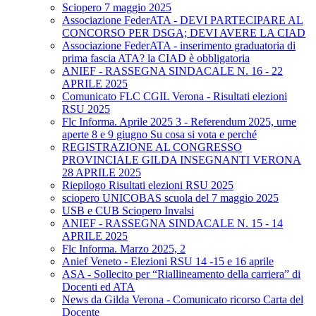
Sciopero 7 maggio 2025
Associazione FederATA - DEVI PARTECIPARE AL
CONCORSO PER DSGA; DEVI AVERE LA CIAD
Associazione FederATA - inserimento graduatoria di
prima fascia ATA? la CIAD è obbligatoria
ANIEF - RASSEGNA SINDACALE N. 16 - 22
APRILE 2025
Comunicato FLC CGIL Verona - Risultati elezioni
RSU 2025
Flc Informa. Aprile 2025 3 - Referendum 2025, urne
aperte 8 e 9 giugno Su cosa si vota e perché
REGISTRAZIONE AL CONGRESSO
PROVINCIALE GILDA INSEGNANTI VERONA
28 APRILE 2025
Riepilogo Risultati elezioni RSU 2025
sciopero UNICOBAS scuola del 7 maggio 2025
USB e CUB Sciopero Invalsi
ANIEF - RASSEGNA SINDACALE N. 15 - 14
APRILE 2025
Flc Informa. Marzo 2025, 2
Anief Veneto - Elezioni RSU 14 -15 e 16 aprile
ASA - Sollecito per “Riallineamento della carriera” di
Docenti ed ATA
News da Gilda Verona - Comunicato ricorso Carta del
Docente