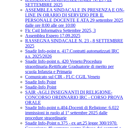
SETTEMBRE 2025
ASSEMBLEA SINDACALE IN PRESENZA E ON-
LINE IN ORARIO DI SERVIZIO PER IL
PERSONALE DOCENTE E ATA 29 settembre 2025
dalle ore 8:00 alle ore 10:00
Flc Cgil Informativa Settembre 2025, 3
Assemblea Espero 17.09.2025
RASSEGNA SINDACALE N. 23 - 8 SETTEMBRE
2025
Snadir Info-point n. 417.Contratti automatizzati IRC
a.s. 2025/2026
Snadir Info-point n. 420 Veneto:Procedura
straordinaria-Rettificate Graduatorie di merito per
scuola Infanzia e Primaria
Comunicato sul CIR - FLC CGIL Veneto
Snadir Info Point
Snadir-Info Point
SAIR -AGLI INSEGNANTI DI RELIGIONE-
CONCORSO ORDINARIO IRC - CORSO PROVA
ORALE
Snadir Info-point n.404-Docenti di Religione: 6.022
immissioni in ruolo al 1° settembre 2025 dalle
procedure straordinarie
Snadir Info-Point n.375 - ex art.25 legge 300/1970.