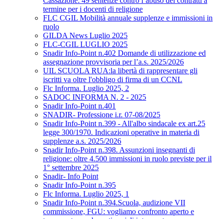
Cassazione: 49 sentenze contro l’abuso dei contratti a
termine per i docenti di religione
FLC CGIL Mobilità annuale supplenze e immissioni in
ruolo
GILDA News Luglio 2025
FLC-CGIL LUGLIO 2025
Snadir Info-Point n.402 Domande di utilizzazione ed
assegnazione provvisoria per l’a.s. 2025/2026
UIL SCUOLA RUA:la libertà di rappresentare gli
iscritti va oltre l'obbligo di firma di un CCNL
Flc Informa. Luglio 2025, 2
SADOC INFORMA N. 2 - 2025
Snadir Info-Point n.401
SNADIR- Professione i.r. 07-08/2025
Snadir Info-Point n.399 - All'albo sindacale ex art.25
legge 300/1970. Indicazioni operative in materia di
supplenze a.s. 2025/2026
Snadir Info-Point n.398. Assunzioni insegnanti di
religione: oltre 4.500 immissioni in ruolo previste per il
1° settembre 2025
Snadir- Info Point
Snadir Info-Point n.395
Flc Informa. Luglio 2025, 1
Snadir Info-Point n.394.Scuola, audizione VII
commissione, FGU: vogliamo confronto aperto e