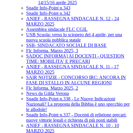
14/15/16 aprile 2025
Snadir Info-Point n.343
Snadir Info-Point n.342
ANIEF - RASSEGNA SINDACALE N. 12 - 24
MARZO 2025
Assemblea sindacale FLC CGIL
USB Scuola: verso lo sciopero del 4 aprile, per una
nuova scuola pubblica statale
SSB- SINDACATO SOCIALE DI BASE
Flc Informa. Marzo 2025, 3
SADOC INFORMA] AI DOCENTI - QUESTION
TIME: MOBILITA' E PRECARI
ANIEF - RASSEGNA SINDACALE N. 11 - 17
MARZO 2025
SAIR NOTIZIE - CONCORSO IRC: ANCORA IN
FASE DI STALLO IN ALCUNE REGIONI
Flc Informa. Marzo 2025, 2
News da Gilda Verona
Snadir Info-Point n.338 - Le Nuove Indicazioni
Nazionali? La proposta della Bibbia è uno specchio per
le allodole!
Snadir Info-Point n.337 - Docenti di religione precari:
nuove vittorie legali e richiesta di più posti stabili
ANIEF - RASSEGNA SINDACALE N. 10 - 10
MARZO 2025