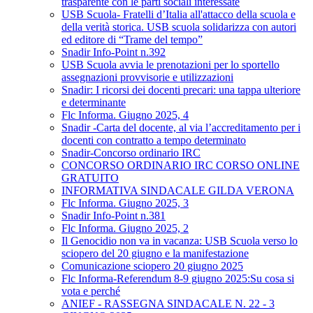
trasparente con le parti sociali interessate
USB Scuola- Fratelli d’Italia all'attacco della scuola e
della verità storica. USB scuola solidarizza con autori
ed editore di “Trame del tempo”
Snadir Info-Point n.392
USB Scuola avvia le prenotazioni per lo sportello
assegnazioni provvisorie e utilizzazioni
Snadir: I ricorsi dei docenti precari: una tappa ulteriore
e determinante
Flc Informa. Giugno 2025, 4
Snadir -Carta del docente, al via l’accreditamento per i
docenti con contratto a tempo determinato
Snadir-Concorso ordinario IRC
CONCORSO ORDINARIO IRC CORSO ONLINE
GRATUITO
INFORMATIVA SINDACALE GILDA VERONA
Flc Informa. Giugno 2025, 3
Snadir Info-Point n.381
Flc Informa. Giugno 2025, 2
Il Genocidio non va in vacanza: USB Scuola verso lo
sciopero del 20 giugno e la manifestazione
Comunicazione sciopero 20 giugno 2025
Flc Informa-Referendum 8-9 giugno 2025:Su cosa si
vota e perché
ANIEF - RASSEGNA SINDACALE N. 22 - 3