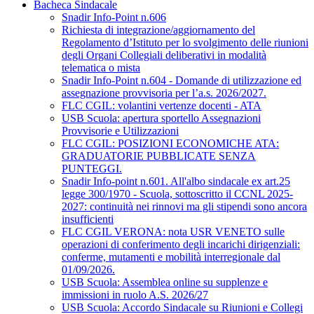
Bacheca Sindacale
Snadir Info-Point n.606
Richiesta di integrazione/aggiornamento del
Regolamento d’Istituto per lo svolgimento delle riunioni
degli Organi Collegiali deliberativi in modalità
telematica o mista
Snadir Info-Point n.604 - Domande di utilizzazione ed
assegnazione provvisoria per l’a.s. 2026/2027.
FLC CGIL: volantini vertenze docenti - ATA
USB Scuola: apertura sportello Assegnazioni
Provvisorie e Utilizzazioni
FLC CGIL: POSIZIONI ECONOMICHE ATA:
GRADUATORIE PUBBLICATE SENZA
PUNTEGGI.
Snadir Info-point n.601. All'albo sindacale ex art.25
legge 300/1970 - Scuola, sottoscritto il CCNL 2025-
2027: continuità nei rinnovi ma gli stipendi sono ancora
insufficienti
FLC CGIL VERONA: nota USR VENETO sulle
operazioni di conferimento degli incarichi dirigenziali:
conferme, mutamenti e mobilità interregionale dal
01/09/2026.
USB Scuola: Assemblea online su supplenze e
immissioni in ruolo A.S. 2026/27
USB Scuola: Accordo Sindacale su Riunioni e Collegi