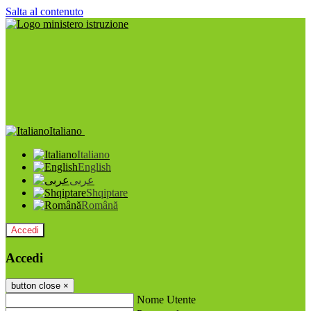
Salta al contenuto
Italiano
Italiano
English
عربى
Shqiptare
Română
Accedi
Accedi
button close
×
Nome Utente