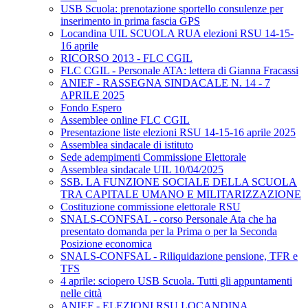
USB Scuola: prenotazione sportello consulenze per
inserimento in prima fascia GPS
Locandina UIL SCUOLA RUA elezioni RSU 14-15-
16 aprile
RICORSO 2013 - FLC CGIL
FLC CGIL - Personale ATA: lettera di Gianna Fracassi
ANIEF - RASSEGNA SINDACALE N. 14 - 7
APRILE 2025
Fondo Espero
Assemblee online FLC CGIL
Presentazione liste elezioni RSU 14-15-16 aprile 2025
Assemblea sindacale di istituto
Sede adempimenti Commissione Elettorale
Assemblea sindacale UIL 10/04/2025
SSB. LA FUNZIONE SOCIALE DELLA SCUOLA
TRA CAPITALE UMANO E MILITARIZZAZIONE
Costituzione commissione elettorale RSU
SNALS-CONFSAL - corso Personale Ata che ha
presentato domanda per la Prima o per la Seconda
Posizione economica
SNALS-CONFSAL - Riliquidazione pensione, TFR e
TFS
4 aprile: sciopero USB Scuola. Tutti gli appuntamenti
nelle città
ANIEF - ELEZIONI RSU LOCANDINA