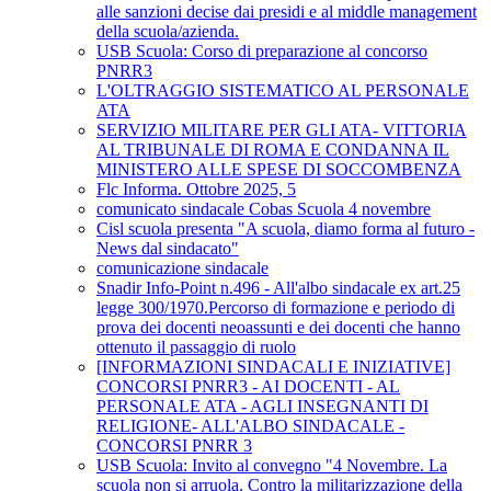
alle sanzioni decise dai presidi e al middle management
della scuola/azienda.
USB Scuola: Corso di preparazione al concorso
PNRR3
L'OLTRAGGIO SISTEMATICO AL PERSONALE
ATA
SERVIZIO MILITARE PER GLI ATA- VITTORIA
AL TRIBUNALE DI ROMA E CONDANNA IL
MINISTERO ALLE SPESE DI SOCCOMBENZA
Flc Informa. Ottobre 2025, 5
comunicato sindacale Cobas Scuola 4 novembre
Cisl scuola presenta "A scuola, diamo forma al futuro -
News dal sindacato"
comunicazione sindacale
Snadir Info-Point n.496 - All'albo sindacale ex art.25
legge 300/1970.Percorso di formazione e periodo di
prova dei docenti neoassunti e dei docenti che hanno
ottenuto il passaggio di ruolo
[INFORMAZIONI SINDACALI E INIZIATIVE]
CONCORSI PNRR3 - AI DOCENTI - AL
PERSONALE ATA - AGLI INSEGNANTI DI
RELIGIONE- ALL'ALBO SINDACALE -
CONCORSI PNRR 3
USB Scuola: Invito al convegno "4 Novembre. La
scuola non si arruola. Contro la militarizzazione della