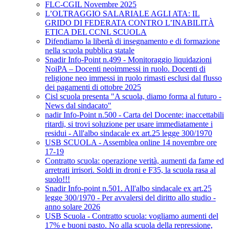
FLC-CGIL Novembre 2025
L’OLTRAGGIO SALARIALE AGLI ATA: IL
GRIDO DI FEDERATA CONTRO L’INABILITÀ
ETICA DEL CCNL SCUOLA
Difendiamo la libertà di insegnamento e di formazione
nella scuola pubblica statale
Snadir Info-Point n.499 - Monitoraggio liquidazioni
NoiPA – Docenti neoimmessi in ruolo. Docenti di
religione neo immessi in ruolo rimasti esclusi dal flusso
dei pagamenti di ottobre 2025
Cisl scuola presenta "A scuola, diamo forma al futuro -
News dal sindacato"
nadir Info-Point n.500 - Carta del Docente: inaccettabili
ritardi, si trovi soluzione per usare immediatamente i
residui - All'albo sindacale ex art.25 legge 300/1970
USB SCUOLA - Assemblea online 14 novembre ore
17-19
Contratto scuola: operazione verità, aumenti da fame ed
arretrati irrisori. Soldi in droni e F35, la scuola rasa al
suolo!!!
Snadir Info-point n.501. All'albo sindacale ex art.25
legge 300/1970 - Per avvalersi del diritto allo studio -
anno solare 2026
USB Scuola - Contratto scuola: vogliamo aumenti del
17% e buoni pasto. No alla scuola della repressione,