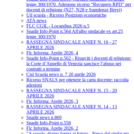
legge 300/1970. Adesione ricorso “Recupero RPD” per
docenti di religione (N27, N28 e Supplenze Brevi)
Uil scuola - Ricorso Posizioni economiche
ATA news
FLC CGIL - Locandina 2026 n.5
Snadir Info-Point n.564 All'albo sindacale ex art.25
legge 300/1970
RASSEGNA SINDACALE ANIEF N. 16 - 27
APRILE 2026
Flc Informa. Aprile 2026, 4
Snadir Info-Point n.562 - Risarciti i docenti di religione:
la Corte d’Appello di Venezia sancisce l’abuso nei
contratti a termine
Cisl Scuola news n. 7 20 aprile 2026
Ricorso SNALS per ottenere la carta docente: raccolta
adesioni
RASSEGNA SINDACALE ANIEF N. 15 - 20
APRILE 2026
Flc Informa. Aprile 2026, 3
RASSEGNA SINDACALE ANIEF N. 14 - 13
APRILE 2026
Snadir news n.869
Snadir Info-Point n.558
Flc Informa. Aprile 2026, 2
"A scuola, diamo forma al futuro - News dal sindacato.