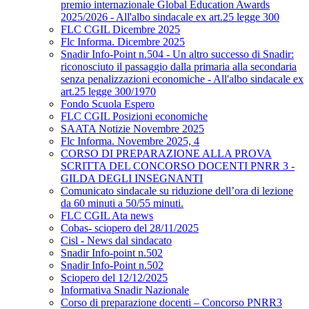
premio internazionale Global Education Awards
2025/2026 - All'albo sindacale ex art.25 legge 300
FLC CGIL Dicembre 2025
Flc Informa. Dicembre 2025
Snadir Info-Point n.504 - Un altro successo di Snadir:
riconosciuto il passaggio dalla primaria alla secondaria
senza penalizzazioni economiche - All'albo sindacale ex
art.25 legge 300/1970
Fondo Scuola Espero
FLC CGIL Posizioni economiche
SAATA Notizie Novembre 2025
Flc Informa. Novembre 2025, 4
CORSO DI PREPARAZIONE ALLA PROVA
SCRITTA DEL CONCORSO DOCENTI PNRR 3 -
GILDA DEGLI INSEGNANTI
Comunicato sindacale su riduzione dell’ora di lezione
da 60 minuti a 50/55 minuti.
FLC CGIL Ata news
Cobas- sciopero del 28/11/2025
Cisl - News dal sindacato
Snadir Info-point n.502
Snadir Info-Point n.502
Sciopero del 12/12/2025
Informativa Snadir Nazionale
Corso di preparazione docenti – Concorso PNRR3