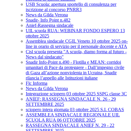
USB Scuola: apertura sportello di consulenza per
iscrizione al concorso PNRR3
News da Gilda Verona
Snadir- Info Point n.482
Anief-Rassegna sindacale
UIL scuola RUA: WEBINAR FONDO ESPERO 13
ottobre 2025
Assemblea sindacale CGIL Veneto 10 ottobre 2025 on-
line in orario di servizio per il personale docente e ATA
Cisl scuola presenta "A scuola, diamo forma al futuro -
News dal sindacato"
Snadir Info-Point n.490 - Flotilla e MEAN: corridoi
umanitari di Pace da proteggere - Dall’impegno civile
di Gaza all’azione nonviolenta in Ucraina, Snadir
rilancia l’appello alle Istituzioni italiane
Flc Informa
News da Gilda Verona
Integrazione sciopero 03 ottobre 2025 SSPG classe 3C
ANIEF: RASSEGNA SINDACALE N. 26 - 29
SETTEMBRE 2025
sciopero intera giornata 03 ottobre 2025 S.I. COBAS
ASSEMBLEA SINDACALE REGIONALE UIL
SCUOLA RUA 06 OTTOBRE 2025
RASSEGNA SINDACALE ANIEF N. 29 - 22
SETTEMBRE 2025