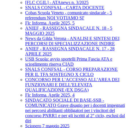
[FLC CGIL] - ATAnews n. 3/2025
SNALS CONFSAL - CARTA DOCENTE
Cobas Scuola Veneto - comunicato sindacale - 5
referendum NOI VOTIAMO SI'
Flc Informa. Aprile 2025, 5
ANIEF - RASSEGNA SINDACALE N. 18 - 5
MAGGIO 2025
News da Gilda Verona - ANALISI E SINTESI DEI
PERCORSI DI SPECIALIZZAZIONE INDIRE
ANIEF - RASSEGNA SINDACALE N. 17 - 28
APRILE 2025
USB Scuola: avvio sportelli Prima Fascia ATA e
scioglimento riserva CIAD
SNALS CONFSAL - CORSO PREPARAZIONE
PER IL TFA SOSTEGNO X CICLO
CONCORSO PER L’ACCESSO ALL’AREA DEI
FUNZIONARI E DELL’ELEVATA
QUALIFICAZIONE (EX DSGA)
Flc Informa. Aprile 2025, 4
SINDACATO SOCIALE DI BASE-SSB -
COMUNICATO Grave disagio per i docenti impegnati
nei percorsi abilitanti obbligatori per i vincitori del
concorso PNRR1 e per gli iscritti al 2° ciclo, esclusi dal
diri
Sciopero 7 maggio 2025