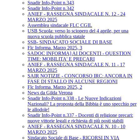
Snadir Info-Point n.343
Snadir Info-Point n.342
ANIEF - RASSEGNA SINDACALE N. 12 - 24
MARZO 2025
Assemblea sindacale FLC CGIL
USB Scuola: verso lo sciopero del 4 aprile, per una
nuova scuola pubblica statale
SSB- SINDACATO SOCIALE DI BASE
Flc Informa. Marzo 2025, 3
SADOC INFORMA] AI DOCENTI - QUESTION
TIME: MOBILITA' E PRECARI
ANIEF - RASSEGNA SINDACALE N. 11 - 17
MARZO 2025
SAIR NOTIZIE - CONCORSO IRC: ANCORA IN
FASE DI STALLO IN ALCUNE REGIONI
Flc Informa. Marzo 2025, 2
News da Gilda Verona
Snadir Info-Point n.338 - Le Nuove Indicazioni
Nazionali? La proposta della Bibbia è uno specchio per
le allodole!
Snadir Info-Point n.337 - Docenti di religione precari:
nuove vittorie legali e richiesta di più posti stabili
ANIEF - RASSEGNA SINDACALE N. 10 - 10
MARZO 2025
Sindacato Sociale di Base - RICORSI IN VIA