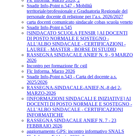
Flc Informa. Marzo 2026, 2
Snadir Info-Point n.547 - Mobilità
territoriale/professionale e Graduatoria Regionale del
personale docente di religione per l’a.s. 2026/2027
carta docenti comunicato sindacale cobas scuola veneto
Snadir Info-Point n.545
[SINDACATO SCUOLA FENSIR ] AI DOCENTI
DI POSTO NORMALE E SOSTEGNO -
ALL'ALBO SINDACALE - CERTIFICAZIONI -
LAUREE - MASTER - BORSE DI STUDIO
RASSEGNA SINDACALE ANIEF N. 9 - 9 MARZO
2026
Incontro per formazione flc cgil
Flc Informa. Marzo 2026
Snadir Info-Point n.543 - Carta del docente a.s.
2025/2026
RASSEGNA-SINDACALE-ANIEF-N.-8 del 2-
MARZO-2026
[INFORMAZIONI SINDACALI E INIZIATIVE] AI
DOCENTI DI POSTO NORMALE E SOSTEGNO -
ALL'ALBO SINDACALE - CERTIFICAZIONI
INFORMATICHE
RASSEGNA SINDACALE ANIEF N. 7 - 23
FEBBRAIO 2026
aggiornamento GPS: incontro informativo SNALS