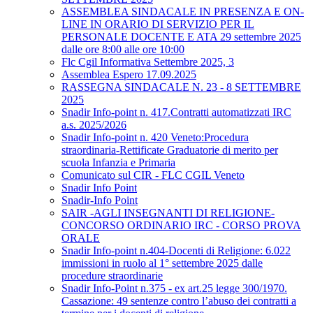
ASSEMBLEA SINDACALE IN PRESENZA E ON-
LINE IN ORARIO DI SERVIZIO PER IL
PERSONALE DOCENTE E ATA 29 settembre 2025
dalle ore 8:00 alle ore 10:00
Flc Cgil Informativa Settembre 2025, 3
Assemblea Espero 17.09.2025
RASSEGNA SINDACALE N. 23 - 8 SETTEMBRE
2025
Snadir Info-point n. 417.Contratti automatizzati IRC
a.s. 2025/2026
Snadir Info-point n. 420 Veneto:Procedura
straordinaria-Rettificate Graduatorie di merito per
scuola Infanzia e Primaria
Comunicato sul CIR - FLC CGIL Veneto
Snadir Info Point
Snadir-Info Point
SAIR -AGLI INSEGNANTI DI RELIGIONE-
CONCORSO ORDINARIO IRC - CORSO PROVA
ORALE
Snadir Info-point n.404-Docenti di Religione: 6.022
immissioni in ruolo al 1° settembre 2025 dalle
procedure straordinarie
Snadir Info-Point n.375 - ex art.25 legge 300/1970.
Cassazione: 49 sentenze contro l’abuso dei contratti a