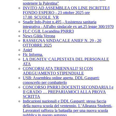
sostenere la Palestina"
INVITO AD ASSEMBLEA ON LINE ISCRITTE/I
FONDO ESPERO - 23 ottobre 2025 ore
17.00_SCUOLE_VR
Snadir Info-Point n.495 - Assistenza sanitaria
integrativa - All'albo sindacale ex art.25 legge 300/1970
FLC CGIL Locandina PNRR3
News Gilda Verona
RASSEGNA SINDACALE ANIEF N. 29 - 20
OTTOBRE 2025
Anief
Flc Informa.
LA DIGNITA' CALPESTATA DEL PERSONALE
ATA
CONCORSI ATA TRIENNALI? SI CON
ADEGUAMENTO STIPENDIALE
USB: Assemblea online aperta. DDL Gasparri:
conoscerlo per combatterlo
CONCORSO PNRR3 DOCENTI SECONDARIA I e
II GRADO … PREPARIAMOCI ALLA PROVA
SCRITTA
Indicazioni nazionali e DDL Gasparri: stessa faccia
della nuova scuola del ventennio. L’Alleanza Studenti-
Lavoratori rafforza la battaglia per una nuova scuola
pubblica in questo autunno