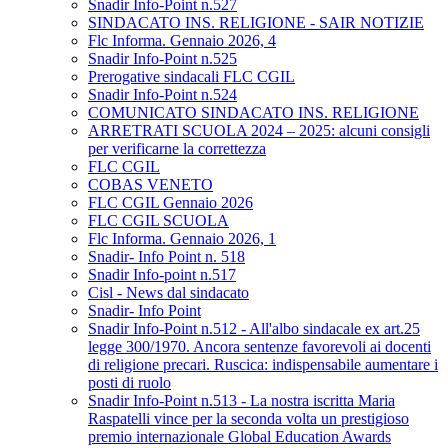
Snadir Info-Point n.527
SINDACATO INS. RELIGIONE - SAIR NOTIZIE
Flc Informa. Gennaio 2026, 4
Snadir Info-Point n.525
Prerogative sindacali FLC CGIL
Snadir Info-Point n.524
COMUNICATO SINDACATO INS. RELIGIONE
ARRETRATI SCUOLA 2024 – 2025: alcuni consigli
per verificarne la correttezza
FLC CGIL
COBAS VENETO
FLC CGIL Gennaio 2026
FLC CGIL SCUOLA
Flc Informa. Gennaio 2026, 1
Snadir- Info Point n. 518
Snadir Info-point n.517
Cisl - News dal sindacato
Snadir- Info Point
Snadir Info-Point n.512 - All'albo sindacale ex art.25
legge 300/1970. Ancora sentenze favorevoli ai docenti
di religione precari. Ruscica: indispensabile aumentare i
posti di ruolo
Snadir Info-Point n.513 - La nostra iscritta Maria
Raspatelli vince per la seconda volta un prestigioso
premio internazionale Global Education Awards