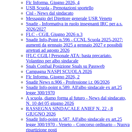
Flc Informa. Giugno 2026, 4
USB Scuola - Prenotazioni sportello
Cisl - News dal sindacato
Messaggio del Direttore generale USR Veneto
Snadir - Informativa in ruolo insegnanti IRC per a.s.
2026/2027
FLC - CGIL Giugno 2026 n.3
Snadir Info-Point n.596 - CCNL Scuola 2025-2027:
aumenti da gennaio 2025 a gennaio 2027 e possibili
arretrati ad agosto 2026
[FLC CGIL] Personale ATA: basta precariato.
Volantino per albo sindacale
Snals Confsal Posizione Snals su Passweb
Campagna NASPI SCUOLA 2026
Flc Informa. Giugno 2026, 2
Snadir News n.906 - Professione i.r. 06/2026
Snadir Info-point n.589. All'albo sindacale ex art.25
legge 300/1970
A scuola, diamo forma al futuro - News dal sindacato,
N. 10 del 05 giugno 2026
RASSEGNA SINDACALE ANIEF N. 22 - 8
GIUGNO 2026
Snadir Info-point n.587. All'albo sindacale ex art.25
legge 300/1970 - Veneto – Concorso ordinario – Nuova
ripartizione posti