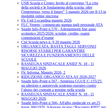
USB Scuola e Cestes: Invito al convegno “La crisi
della società e le fondamenta della scuola: oltre
l’emergenza, verso il futuro” 5 maggio 2026 ore 8-13 in
modalità online sincrona
Flc Cgil Locandina maggio 2026
FLC Veneto | comunicato stampa tagli personale ATA
Snadir Info-Point n.570 - Adempimenti fine anno
scolastico 2025/2026: scrutini, credito, esami,
commissioni d’esame
Cisl Scuola news n. 9 20 maggio 2026
ORGANICI ATA: BASTA TAGLI, SERVONO
RISORSE STABILI PER GARANTIRE
SICUREZZA E FUNZIONAMENTO DELLE
SCUOLE
RASSEGNA SINDACALE ANIEF N. 18 - 11
MAGGIO 2026
Flc Informa. Maggio 2026, 2
RIDUZIONE ORGANICO ATA AS 2026-2027
Snadir Info-Point n.567 - Sentenza CGUE C‑155/25:
un ulteriore e autorevole sostegno europeo contro
l’abuso dei contratti a termine nella scuola
RASSEGNA SINDACALE ANIEF N. 18 - 11
MAGGIO 2026
Snadir Info-Point n.566- All'albo sindacale ex art.25
legge 300/1970. Adesione ricorso “Recupero RPD” per