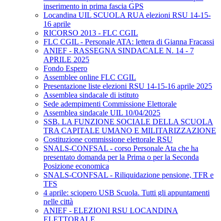
inserimento in prima fascia GPS
Locandina UIL SCUOLA RUA elezioni RSU 14-15-
16 aprile
RICORSO 2013 - FLC CGIL
FLC CGIL - Personale ATA: lettera di Gianna Fracassi
ANIEF - RASSEGNA SINDACALE N. 14 - 7
APRILE 2025
Fondo Espero
Assemblee online FLC CGIL
Presentazione liste elezioni RSU 14-15-16 aprile 2025
Assemblea sindacale di istituto
Sede adempimenti Commissione Elettorale
Assemblea sindacale UIL 10/04/2025
SSB. LA FUNZIONE SOCIALE DELLA SCUOLA
TRA CAPITALE UMANO E MILITARIZZAZIONE
Costituzione commissione elettorale RSU
SNALS-CONFSAL - corso Personale Ata che ha
presentato domanda per la Prima o per la Seconda
Posizione economica
SNALS-CONFSAL - Riliquidazione pensione, TFR e
TFS
4 aprile: sciopero USB Scuola. Tutti gli appuntamenti
nelle città
ANIEF - ELEZIONI RSU LOCANDINA
ELETTORALE