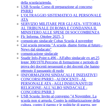
della scuola/azienda.
USB Scuola: Corso di preparazione al concorso
PNRR3
L'OLTRAGGIO SISTEMATICO AL PERSONALE
ATA
SERVIZIO MILITARE PER GLI ATA- VITTORIA
AL TRIBUNALE DI ROMA E CONDANNA IL
MINISTERO ALLE SPESE DI SOCCOMBENZA
Flc Informa. Ottobre 2025, 5
comunicato sindacale Cobas Scuola 4 novembre
Cisl scuola presenta "A scuola, diamo forma al futuro -
News dal sindacato"
comunicazione sindacale
Snadir Info-Point n.496 - All'albo sindacale ex art.25
legge 300/1970.Percorso di formazione e periodo di
prova dei docenti neoassunti e dei docenti che hanno
ottenuto il passaggio di ruolo
[INFORMAZIONI SINDACALI E INIZIATIVE]
CONCORSI PNRR3 - AI DOCENTI - AL
PERSONALE ATA - AGLI INSEGNANTI DI
RELIGIONE- ALL'ALBO SINDACALE -
CONCORSI PNRR 3
USB Scuola: Invito al convegno "4 Novembre. La
scuola non si arruola. Contro la militarizzazione della
cultura, contro il riarmo e le politiche di guerra, per