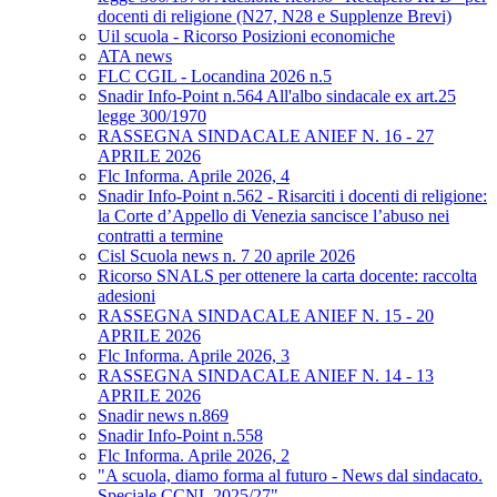
docenti di religione (N27, N28 e Supplenze Brevi)
Uil scuola - Ricorso Posizioni economiche
ATA news
FLC CGIL - Locandina 2026 n.5
Snadir Info-Point n.564 All'albo sindacale ex art.25
legge 300/1970
RASSEGNA SINDACALE ANIEF N. 16 - 27
APRILE 2026
Flc Informa. Aprile 2026, 4
Snadir Info-Point n.562 - Risarciti i docenti di religione:
la Corte d’Appello di Venezia sancisce l’abuso nei
contratti a termine
Cisl Scuola news n. 7 20 aprile 2026
Ricorso SNALS per ottenere la carta docente: raccolta
adesioni
RASSEGNA SINDACALE ANIEF N. 15 - 20
APRILE 2026
Flc Informa. Aprile 2026, 3
RASSEGNA SINDACALE ANIEF N. 14 - 13
APRILE 2026
Snadir news n.869
Snadir Info-Point n.558
Flc Informa. Aprile 2026, 2
"A scuola, diamo forma al futuro - News dal sindacato.
Speciale CCNL 2025/27"