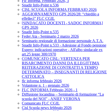
Flc Informa. Febbraio 2026, 3
Snadir Info-Point n.536
CISL SCUOLA INFORMA FEBBRAIO 2026
AGGIORNAMENTO GPS 2026/28: “chiedilo a
effellecì” FLC CGIL
[SINDACATO DOCENTI - SADOC INFORMA]
GPS 2026
Snadir Info-Point n.535
Feder Ata - Seminario 2 marzo 2026
Seminario regionale di formazione personale A.T.A.
Snadir Info-Point n.533 - Adesione al Fondo pensione
Espero: indicazioni operative - All'albo sindacale ex
art.25 legge 300/1970
COMUNICATO CISL: VERTENZA PER
RISARCIMENTO DANNI DA ILLEGITTIMA
REITERAZIONE DI CONTRATTI A TEMPO
DETERMINATO – INSEGNANTI DI RELIGIONE
CATTOLICA
flc informa febbraio 2026
Volantone n. 1 - gennaio 2026
FLC INFORMA Febbraio 2026 - 1
Diffusione locandina – Seminario di formazione “La
scuola del NOI” - ANIEF VERONA
Comunicato FLC CGIL
Cisl Scuola news febbraio 2026