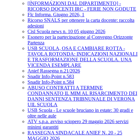
[INFORMAZIONI DAL DIPARTIMENTO] -
RICORSO DOCENTI IRC - FERIE NON GODUTE
Flc Informa. Giugno 2026, 1
Ricorso SNALS per ottenere la carta docente: raccolta
adesioni
Cisl Scuola news n. 10 05 giugno 2026
Esonero per la partecipazione al Convegno Orizzonte
Partenza
USB SCUOLA, OSA E CAMBIARE ROTTA -
TAVOLA ROTONDA: INDICAZIONI NAZIONALI
E TRASFORMAZIONE DELLA SCUOLA. UNA
VICENDA ESEMPLARE
Anief Rassegna n.21/2026
Snadir Info-Point n.583
Snadir Info-Point n.584
ABUSO CONTRATTI A TERMINE
CONDANNATO IL MIM AL RISARCIMENTO DEI
DANNI SENTENZA TRIBNUNALE DI VERONA
UIL SCUOLA
USB Scuola - Le scuole bruciano in estate: 30 gradi e
oltre nelle aule
ATV s.p.a. avviso sciopero 29 maggio 2026 servizi
minimi garantiti
RASSEGNA SINDACALE ANIEF N. 20 - 25
MAGGIO 2026