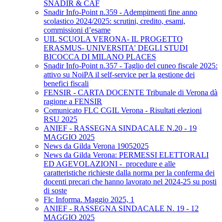
SNADIR & CAF
Snadir Info-Point n.359 - Adempimenti fine anno
scolastico 2024/2025: scrutini, credito, esami,
commissioni d’esame
UIL SCUOLA VERONA- IL PROGETTO
ERASMUS- UNIVERSITA' DEGLI STUDI
BICOCCA DI MILANO PLACES
Snadir Info-Point n.357 - Taglio del cuneo fiscale 2025:
attivo su NoiPA il self-service per la gestione dei
benefici fiscali
FENSIR - CARTA DOCENTE Tribunale di Verona dà
ragione a FENSIR
Comunicato FLC CGIL Verona - Risultati elezioni
RSU 2025
ANIEF - RASSEGNA SINDACALE N.20 - 19
MAGGIO 2025
News da Gilda Verona 19052025
News da Gilda Verona: PERMESSI ELETTORALI
ED AGEVOLAZIONI - procedure e alle
caratteristiche richieste dalla norma per la conferma dei
docenti precari che hanno lavorato nel 2024-25 su posti
di soste
Flc Informa. Maggio 2025, 1
ANIEF - RASSEGNA SINDACALE N. 19 - 12
MAGGIO 2025