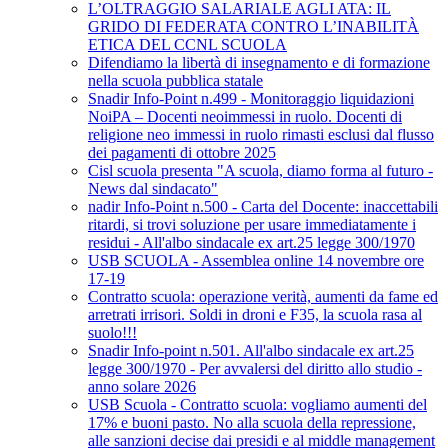
L’OLTRAGGIO SALARIALE AGLI ATA: IL
GRIDO DI FEDERATA CONTRO L’INABILITÀ
ETICA DEL CCNL SCUOLA
Difendiamo la libertà di insegnamento e di formazione
nella scuola pubblica statale
Snadir Info-Point n.499 - Monitoraggio liquidazioni
NoiPA – Docenti neoimmessi in ruolo. Docenti di
religione neo immessi in ruolo rimasti esclusi dal flusso
dei pagamenti di ottobre 2025
Cisl scuola presenta "A scuola, diamo forma al futuro -
News dal sindacato"
nadir Info-Point n.500 - Carta del Docente: inaccettabili
ritardi, si trovi soluzione per usare immediatamente i
residui - All'albo sindacale ex art.25 legge 300/1970
USB SCUOLA - Assemblea online 14 novembre ore
17-19
Contratto scuola: operazione verità, aumenti da fame ed
arretrati irrisori. Soldi in droni e F35, la scuola rasa al
suolo!!!
Snadir Info-point n.501. All'albo sindacale ex art.25
legge 300/1970 - Per avvalersi del diritto allo studio -
anno solare 2026
USB Scuola - Contratto scuola: vogliamo aumenti del
17% e buoni pasto. No alla scuola della repressione,
alle sanzioni decise dai presidi e al middle management