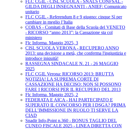
FLC CGIL - CISL SCUOLA - SNALS CONFSAL -
GILDA DEGLI INSEGNANTI - ANIEF: Comunicato
unitario
FLC CGIL - Referendum 8 e 9 giugno: cinque Sì per
cambiare in meglio l’Italia
COBAS - Comitati di Base della Scuola del VENETO
- RICORSO “anno 2013”: la Cassazione sta col
ministero
Flc Informa. Maggio 2025, 3
CISL SCUOLA VERONA - RECUPERO ANNO
2013: una decisione a metà, che conferma l'ingiustizia e
introduce iniquità!
RASSEGNA SINDACALE N. 21 - 26 MAGGIO
2025
FLC CGIL Verona: RICORSO 2013: BRUTTA
NOTIZIA! LA SUPREMA CORTE DI
CASSAZIONE HA DECISO: NON SI POSSONO
FARE I RICORSI PER IL RECUPERO DEL 2013
Flc Informa. Maggio 2025, 2
FEDERATA E AICA - HAI PARTECIPATO E
SUPERATO IL CONCORSO PER I DSGA? PRIMA
DELL’IMMISSIONE IN RUOLO TI SERVE LA
CIAD
Snadir Info-Point n.360 - BONUS TAGLIO DEL
CUNEO FISCALE 2025 - LINEA DIRETTA CON