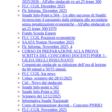
2025/2026 - All'albo sindacale ex art.25 legge 300
FLC CGIL Dicembre 2025
Flc Informa. Dicembre 2025
Snadir Info-Point n.504 - Un altro successo di Snadir:
riconosciuto il passaggio dalla primaria alla secondaria
senza penalizzazioni economiche - All'albo sindacale ex
art.25 legge 300/1970
Fondo Scuola Espero
FLC CGIL Posizioni economiche
SAATA Notizie Novembre 2025
Flc Informa. Novembre 2025, 4
CORSO DI PREPARAZIONE ALLA PROVA
SCRITTA DEL CONCORSO DOCENTI PNRR 3 -
GILDA DEGLI INSEGNANTI
Comunicato sindacale su riduzione dell’ora di lezione
da 60 minuti a 50/55 minuti.
FLC CGIL Ata news
Cobas- sciopero del 28/11/2025
Cisl - News dal sindacato
Snadir Info-point n.502
Snadir Info-Point n.502
Sciopero del 12/12/2025
Informativa Snadir Nazionale
Corso di preparazione docenti – Concorso PNRR3
FLC-CGIL Novembre 2025