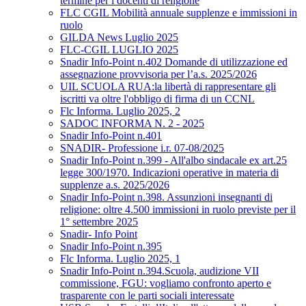
termine per i docenti di religione
FLC CGIL Mobilità annuale supplenze e immissioni in
ruolo
GILDA News Luglio 2025
FLC-CGIL LUGLIO 2025
Snadir Info-Point n.402 Domande di utilizzazione ed
assegnazione provvisoria per l’a.s. 2025/2026
UIL SCUOLA RUA:la libertà di rappresentare gli
iscritti va oltre l'obbligo di firma di un CCNL
Flc Informa. Luglio 2025, 2
SADOC INFORMA N. 2 - 2025
Snadir Info-Point n.401
SNADIR- Professione i.r. 07-08/2025
Snadir Info-Point n.399 - All'albo sindacale ex art.25
legge 300/1970. Indicazioni operative in materia di
supplenze a.s. 2025/2026
Snadir Info-Point n.398. Assunzioni insegnanti di
religione: oltre 4.500 immissioni in ruolo previste per il
1° settembre 2025
Snadir- Info Point
Snadir Info-Point n.395
Flc Informa. Luglio 2025, 1
Snadir Info-Point n.394.Scuola, audizione VII
commissione, FGU: vogliamo confronto aperto e
trasparente con le parti sociali interessate