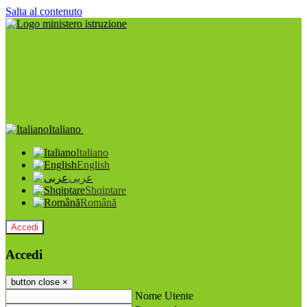
Salta al contenuto
Italiano
Italiano
English
عربى
Shqiptare
Română
Accedi
Accedi
button close
×
Nome Utente