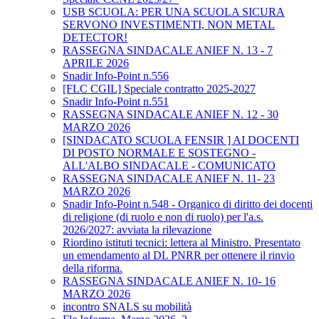
USB SCUOLA: PER UNA SCUOLA SICURA
SERVONO INVESTIMENTI, NON METAL
DETECTOR!
RASSEGNA SINDACALE ANIEF N. 13 - 7
APRILE 2026
Snadir Info-Point n.556
[FLC CGIL] Speciale contratto 2025-2027
Snadir Info-Point n.551
RASSEGNA SINDACALE ANIEF N. 12 - 30
MARZO 2026
[SINDACATO SCUOLA FENSIR ] AI DOCENTI
DI POSTO NORMALE E SOSTEGNO -
ALL'ALBO SINDACALE - COMUNICATO
RASSEGNA SINDACALE ANIEF N. 11- 23
MARZO 2026
Snadir Info-Point n.548 - Organico di diritto dei docenti
di religione (di ruolo e non di ruolo) per l'a.s.
2026/2027: avviata la rilevazione
Riordino istituti tecnici: lettera al Ministro. Presentato
un emendamento al DL PNRR per ottenere il rinvio
della riforma.
RASSEGNA SINDACALE ANIEF N. 10- 16
MARZO 2026
incontro SNALS su mobilità