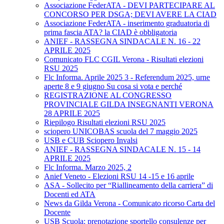
Associazione FederATA - DEVI PARTECIPARE AL
CONCORSO PER DSGA; DEVI AVERE LA CIAD
Associazione FederATA - inserimento graduatoria di
prima fascia ATA? la CIAD è obbligatoria
ANIEF - RASSEGNA SINDACALE N. 16 - 22
APRILE 2025
Comunicato FLC CGIL Verona - Risultati elezioni
RSU 2025
Flc Informa. Aprile 2025 3 - Referendum 2025, urne
aperte 8 e 9 giugno Su cosa si vota e perché
REGISTRAZIONE AL CONGRESSO
PROVINCIALE GILDA INSEGNANTI VERONA
28 APRILE 2025
Riepilogo Risultati elezioni RSU 2025
sciopero UNICOBAS scuola del 7 maggio 2025
USB e CUB Sciopero Invalsi
ANIEF - RASSEGNA SINDACALE N. 15 - 14
APRILE 2025
Flc Informa. Marzo 2025, 2
Anief Veneto - Elezioni RSU 14 -15 e 16 aprile
ASA - Sollecito per “Riallineamento della carriera” di
Docenti ed ATA
News da Gilda Verona - Comunicato ricorso Carta del
Docente
USB Scuola: prenotazione sportello consulenze per