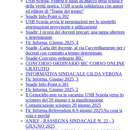
USB Scuola- Fratelli d’Italia all'attacco della scuola e
della verità storica. USB scuola solidarizza con autori
ed editore di “Trame del tempo”
Snadir Info-Point n.392
USB Scuola avvia le prenotazioni per lo sportello
assegnazioni provvisorie e utilizzazioni
Snadir: I ricorsi dei docenti precari: una tappa ulteriore
e determinante
Flc Informa. Giugno 2025, 4
Snadir -Carta del docente, al via l’accreditamento per i
docenti con contratto a tempo determinato
Snadir-Concorso ordinario IRC
CONCORSO ORDINARIO IRC CORSO ONLINE
GRATUITO
INFORMATIVA SINDACALE GILDA VERONA
Flc Informa. Giugno 2025, 3
Snadir Info-Point n.381
Flc Informa. Giugno 2025, 2
Il Genocidio non va in vacanza: USB Scuola verso lo
sciopero del 20 giugno e la manifestazione
Comunicazione sciopero 20 giugno 2025
Flc Informa-Referendum 8-9 giugno 2025:Su cosa si
vota e perché
ANIEF - RASSEGNA SINDACALE N. 22 - 3
GIUGNO 2025