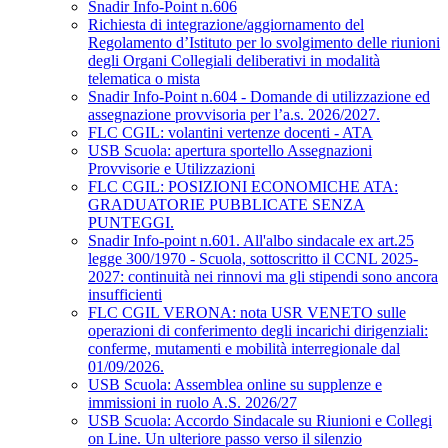
Snadir Info-Point n.606
Richiesta di integrazione/aggiornamento del
Regolamento d’Istituto per lo svolgimento delle riunioni
degli Organi Collegiali deliberativi in modalità
telematica o mista
Snadir Info-Point n.604 - Domande di utilizzazione ed
assegnazione provvisoria per l’a.s. 2026/2027.
FLC CGIL: volantini vertenze docenti - ATA
USB Scuola: apertura sportello Assegnazioni
Provvisorie e Utilizzazioni
FLC CGIL: POSIZIONI ECONOMICHE ATA:
GRADUATORIE PUBBLICATE SENZA
PUNTEGGI.
Snadir Info-point n.601. All'albo sindacale ex art.25
legge 300/1970 - Scuola, sottoscritto il CCNL 2025-
2027: continuità nei rinnovi ma gli stipendi sono ancora
insufficienti
FLC CGIL VERONA: nota USR VENETO sulle
operazioni di conferimento degli incarichi dirigenziali:
conferme, mutamenti e mobilità interregionale dal
01/09/2026.
USB Scuola: Assemblea online su supplenze e
immissioni in ruolo A.S. 2026/27
USB Scuola: Accordo Sindacale su Riunioni e Collegi
on Line. Un ulteriore passo verso il silenzio